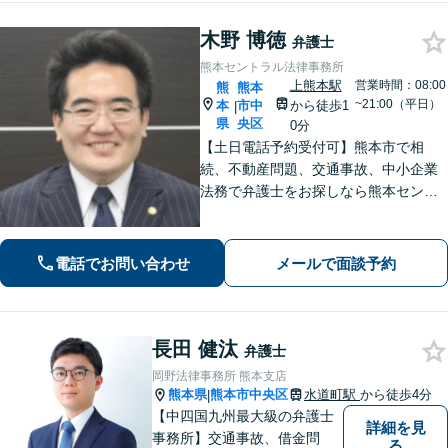
木野 博徳
弁護士
熊本セントラル法律事務所
上熊本駅
営業時間：08:00
熊
熊本
~21:00（平日）
本
市中
から徒歩1
|
県
央区
0分
【土日電話予約受付可】熊本市で相
続、不動産問題、交通事故、中小企業
法務で弁護士をお探しなら熊本セント
ラル法律事務所(Tel: 096-288-2193)
へ。【LINE公式アカウント24時間予約
受付可】【休日・夜間相談可】
電話でお問い合わせ
メールで面談予約
長田 健汰
弁護士
岡野法律事務所 熊本支店
熊本県
熊本市中央区
水道町駅
から徒歩4分
|
【中四国九州最大級の弁護士
詳細を見
事務所】交通事故、借金問
る