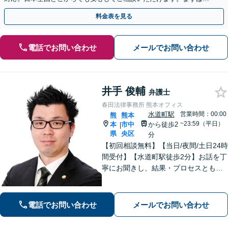
歩を踏み出してみませんか。【初回相談無料】
料金表を見る
電話でお問い合わせ
メールでお問い合わせ
井手 俊輔
弁護士
春田法律事務所 熊本オフィス
水道町駅
営業時間：00:00
熊
熊本
~23:59（平日）
本
市中
から徒歩2
|
県
央区
分
【初回相談無料】【当日/夜間/土日24時
間受付】【水道町駅徒歩2分】お話を丁
寧にお聞きし、結果・プロセスともに
ご満足していただけるサービスを提供
いたします。
電話でお問い合わせ
メールでお問い合わせ