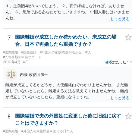
１、生前贈与がいいでしょう。 ２、養子縁組しなければ、ありませ
ん。 ３、兄弟であるあなたがたにいきますね。 中国人妻にはいきませ
んね。
7
国際離婚が成立したか確かめたい。未成立の場
合、日本で再婚したら重婚ですか？
#国際離婚
#国際結婚
#外国人の家族問題を抱える日本人
#入管書類の申請サポート
2018年4月14日
役にたった
1
内藤 政信
弁護士
離婚が成立してるかどうか、大使館経由でわかりませんかね。 まだ離
婚していないとしたら、離婚する方法を教えてくれませんかね。 離婚
が成立していないとしたら、重婚になりますね。
8
国際結婚で夫の外国姓に変更した後に旧姓に戻す
ことはできますか？
#国際結婚
#外国人の家族問題を抱える日本人