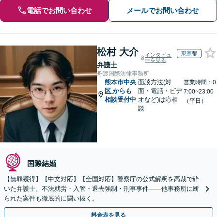
電話でお問い合わせ
メールでお問い合わせ
松村 大介
東京都
インタビュ
ーを見る
弁護士
舟渡国際法律事務所
熊本市中央
面談方法(対
営業時間：0
区
からも
面・電話・ビデ
7:00~23:00
相談受付中
オなど)は応相
（平日）
談
国際結婚
【無罪獲得】【中文対応】【全国対応】警察庁の公式解釈を高裁で砕
いた弁護士。不法就労・入管・退去強制・刑事事件——他事務所に断
られた案件も徹底的に闘い抜く。
料金表を見る