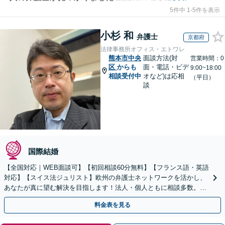
5件中 1-5件を表示
小杉 和
弁護士
京都府
法律事務所オフィス・エトワレ
熊本市中央
面談方法(対
営業時間：0
区
からも
面・電話・ビデ
9:00~18:00
相談受付中
オなど)は応相
（平日）
談
国際結婚
【全国対応｜WEB面談可】【初回相談60分無料】【フランス語・英語
対応】【スイス法ジュリスト】欧州の弁護士ネットワークを活かし、
あなたが真に望む解決を目指します！法人・個人ともに相談多数。細
やかな連絡と粘り強い交渉を徹底【休日・夜間相談可】
料金表を見る