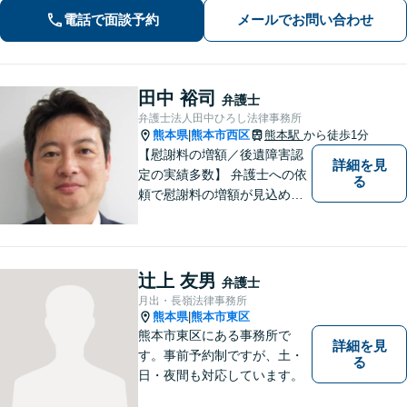
電話で面談予約
メールでお問い合わせ
田中 裕司
弁護士
弁護士法人田中ひろし法律事務所
熊本県
熊本市西区
熊本駅
から徒歩1分
|
【慰謝料の増額／後遺障害認
詳細を見
定の実績多数】 弁護士への依
る
頼で慰謝料の増額が見込めま
す【破産・任意整理・個人再
生に対応】ご希望に沿った債
務整理をご提案【遺産相続の
ノウハウ多数】相続手続きか
辻上 友男
弁護士
ら遺言書までトータルサポー
月出・長嶺法律事務所
ト【JR熊本駅から徒歩1分】
熊本県
熊本市東区
|
熊本市東区にある事務所で
詳細を見
す。事前予約制ですが、土・
る
日・夜間も対応しています。