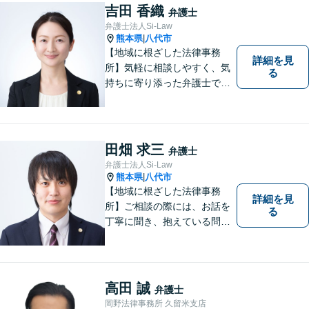
の人たちに紛争のない「平穏
吉田 香織
弁護士
な生活」を提供するという志
弁護士法人Si-Law
を持って日々の仕事に取り組
熊本県
八代市
|
んでまいります。
【地域に根ざした法律事務
詳細を見
所】気軽に相談しやすく、気
る
持ちに寄り添った弁護士であ
りたいと考えています。依頼
者の方のおかれた社会的状況
やお気持ちに配慮し、納得の
いく解決のサポートができま
田畑 求三
弁護士
すよう、一つ一つのご依頼に
弁護士法人Si-Law
誠実に取り組んでまいりま
熊本県
八代市
|
す。
【地域に根ざした法律事務
詳細を見
所】ご相談の際には、お話を
る
丁寧に聞き、抱えている問題
をよく理解した上で、法的観
点を踏まえた最善の解決方法
をご提案できるよう心がけて
います。 1人で悩まず、お気
高田 誠
弁護士
軽にご相談ください。
岡野法律事務所 久留米支店