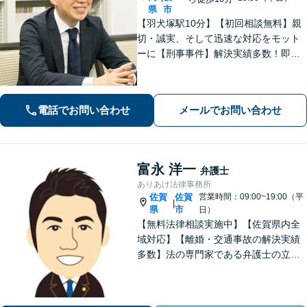
県
市
【羽犬塚駅10分】【初回相談無料】親
切・誠実、そして迅速な対応をモット
ーに【刑事事件】解決実績多数！即時
接見可。被害者感情にも配慮し、円滑
な解決を図ります【離婚問題】将来の
選択肢と法的権利を明確にし、納得の
電話でお問い合わせ
メールでお問い合わせ
いく決断ができるよう支援いたします
富永 洋一
弁護士
ありあけ法律事務所
佐賀
佐賀
営業時間：09:00~19:00（平
|
県
市
日）
【無料法律相談実施中】【佐賀県内全
域対応】【離婚・交通事故の解決実績
多数】法の専門家である弁護士の立場
から、依頼者様にとって最も利益とな
ることを第一に考えます。