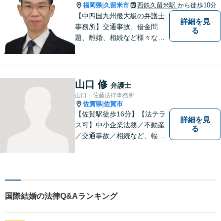
福岡県
久留米市
西鉄久留米駅
から徒歩10分
|
【中四国九州最大級の弁護士
詳細を見
事務所】交通事故、借金問
る
題、離婚、相続など様々な問
題について、「何度でも無
料」の相談を行っています！
まずはお気軽にご相談くださ
い！
山口 修
弁護士
山口・佐藤法律事務所
佐賀県
佐賀市
|
【佐賀駅徒歩16分】【法テラ
詳細を見
ス可】中小企業法務／不動産
る
／交通事故／相続など、幅広
いお困りごとに対応！依頼者
様のお気持ちやご事情に寄り
添い、適切な解決へと導きま
す。まずはお気軽にご相談く
ださい。【初回面談無料】
国際結婚の法律Q&Aランキング