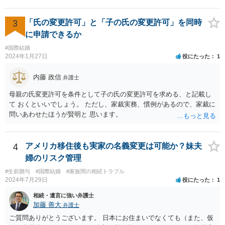
したものではないとして無効となる可能性はあります。 上記の意味が
わかりません、分かりやすく解説していただけませんでしょうか？ →
婚姻が成立するには二つの要素が必要と言われております。一つは届
3
「氏の変更許可」と「子の氏の変更許可」を同時
出ですが、もう一つは双方の婚姻意思です。 婚姻意思は、夫婦として
に申請できるか
相互に助け合いながら生活していく意思というとイメージしやすいか
#国際結婚
と思います。 ここで、相続目的での婚姻をみてみます。これは夫婦と
2024年1月27日
役にたった
1
して生活していくというよりは、一方が死亡した際に生じる相続のた
めに配偶者という立場を得ることが主な目的となります。 したがっ
内藤 政信
弁護士
て、形式的に届出がなされたとしても、双方は夫婦生活を営む意思が
ないので、婚姻意思はありません。 よって、婚姻は婚姻意思の欠如に
母親の氏変更許可を条件として子の氏の変更許可を求める、と記載し
より、無効となります。
て おくといいでしょう。 ただし、家裁実務、慣例があるので、家裁に
問いあわせたほうが賢明と 思います。
4
アメリカ移住後も実家の名義変更は可能か？妹夫
婦のリスク管理
#生前贈与
#国際結婚
#家族間の相続トラブル
2024年7月29日
役にたった
1
相続・遺言に強い弁護士
加藤 善大
弁護士
ご質問ありがとうございます。 日本にお住まいでなくても（また、仮