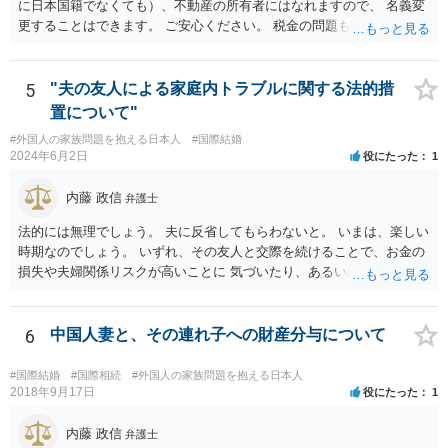
に日本国籍でなくても）、不動産の所有者にはなれますので、 名義変
更することはできます。 ご安心ください。 税金の問題もありますの
で、 可能であれば、ご依頼になるかは別にして、今の名義人（叔父様
でしょうか。）と一緒に、 お近くの弁護士に直接相談して、アドバイ
ス等を求めることをお勧めします。 ご参考にしていただければ幸いで
5
"夫の友人による家庭内トラブルに関する法的措
す。
置について"
#外国人の家族問題を抱える日本人
#国際結婚
2024年6月2日
役にたった
1
内藤 政信
弁護士
法的には無理でしょう。 夫に反省してもらわないと。 いまは、楽しい
時期なのでしょう。 いずれ、その友人と交際を続けることで、お金の
損失や夫婦関係リスクが高いことに 気づいたり、あるいは、飽きると
思いますけどね。
6
中国人妻と、その連れ子への財産分与について
#国際結婚
#国際相続
#外国人の家族問題を抱える日本人
2018年9月17日
役にたった
1
内藤 政信
弁護士