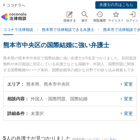
弁護士の方はこちら
ココナラへ
投稿する
探す
閲覧履歴
マイリスト
ログイン
ココナラ法律相談
熊本県で法律相談できる弁護士
熊本市で法律相談で
熊本市中央区の国際結婚に強い弁護士
熊本県の熊本市中央区で国際結婚に強い弁護士が5名見つかりました。初回面談
無料や休日面談に対応している弁護士なども掲載中。外国人・国際問題に関係
する国際離婚やハーグ条約、国際結婚等の細かな分野での絞り込み検索もでき
便利です。特に春田法律事務所 熊本オフィスの井手 俊輔弁護士や熊本セントラ
ル法律事務所の木野 博徳弁護士、岡野法律事務所 熊本支店の長田 健汰弁護士
エリア
熊本県、熊本市中央区
変更
のプロフィール情報や弁護士費用、強みなどが注目されています。『熊本市中
央区で土日や夜間に発生した国際結婚のトラブルを今すぐに弁護士に相談した
相談内容
外国人・国際問題、国際結婚
変更
い』『国際結婚のトラブル解決の実績豊富な近くの弁護士を検索したい』『初
回相談無料で国際結婚を法律相談できる熊本市中央区内の弁護士に相談予約し
たい』などでお困りの相談者さんにおすすめです。
詳細条件
未選択
変更
5
人の弁護士が見つかりました
(検索結果について詳しくは
こちら
)