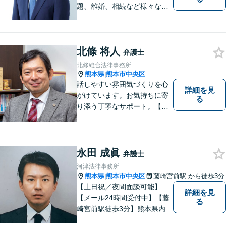
題、離婚、相続など様々な問
題について、「何度でも無
料」の相談を行っています！
まずはお気軽にご相談くださ
北條 将人
い！
弁護士
北條総合法律事務所
熊本県
熊本市中央区
|
話しやすい雰囲気づくりを心
詳細を見
がけています。お気持ちに寄
る
り添う丁寧なサポート。【借
金・債務整理】将来を見据え
た最善策をご提案【労働・雇
用】証拠集めから手厚くサポ
ート。企業からのご相談も承
永田 成眞
弁護士
ります【交通事故】弁護士費
河津法律事務所
用特約の利用可【夜間・休日
熊本県
熊本市中央区
藤崎宮前駅
から徒歩3分
|
面談可】
【土日祝／夜間面談可能】
詳細を見
【メール24時間受付中】【藤
る
崎宮前駅徒歩3分】熊本県内及
び周辺地域から法律相談受付