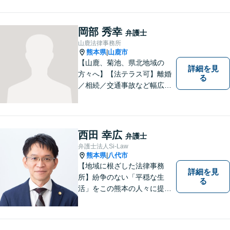
岡部 秀幸
弁護士
山鹿法律事務所
熊本県
山鹿市
|
【山鹿、菊池、県北地域の
詳細を見
方々へ】【法テラス可】離婚
る
／相続／交通事故など幅広く
対応◎新しく生まれ変わった
「山鹿法律事務所」は、いっ
そう地域に法的サービスを提
供してまいります。お気軽に
西田 幸広
弁護士
ご相談を！
弁護士法人Si-Law
熊本県
八代市
|
【地域に根ざした法律事務
詳細を見
所】紛争のない「平穏な生
る
活」をこの熊本の人々に提供
することが私たちのモットー
であり法律家としての使命で
す。一人でも多くの熊本地域