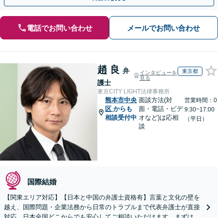
電話でお問い合わせ
メールでお問い合わせ
趙 良
弁
東京都
インタビューを
見る
護士
東京CITY LIGHT法律事務所
熊本市中央
面談方法(対
営業時間：0
区
からも
面・電話・ビデ
9:30~17:00
相談受付中
オなど)は応相
（平日）
談
国際結婚
【関東エリア対応】【日本と中国の弁護士資格有】言葉と文化の壁を
越え、国際問題・企業法務から日常のトラブルまで代表弁護士が直接
対応。日本全国どこからでも安心してご相談いただけます。まずは一