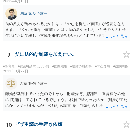
2022年4月19日
理崎 智英
弁護士
氏の変更が認められるためには，「やむを得ない事情」が必要となり
ます。 「やむを得ない事情」とは，氏の変更をしないとその人の社会
生活において著しい支障を来す場合をいうとされています。 中国の苗
字のために今後偏見や差別を受ける可能性があるといった抽象的な理
由は，「やむを得ない事情」には該当しませんので，氏の変更を認め
てもらうことは難しいと思います。
9
父に法的な制裁を加えたい。
#養育費
#慰謝料請求したい側
#国際結婚
#離婚の慰謝料
#財産分与
#親族関係
2022年3月22日
内藤 政信
弁護士
離婚が裁判までいったのですから、財産分与、慰謝料、養育費その他
の 問題は、出されているでしょう。 和解で終わったのか、判決が出た
のか、わかりませんが、和解なら調書 を、判決なら判決を見せてもら
うといいでしょう。 また、事件記録を謄写する方法もあるので、より
詳しく、双方の主張を 知ることができるでしょう。 疑問のいくつか
は、理解にいたるでしょう。 虐待でもないと、あなたの方から、父親
10
ビザ申請の手続き依頼
に対して、法的な請求をするの は、難しいでしょう。