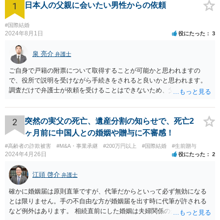
1
日本人の父親に会いたい男性からの依頼
#国際結婚
2024年8月1日
役にたった
3
泉 亮介
弁護士
ご自身で戸籍の附票について取得することが可能かと思われますの
で、役所で説明を受けながら手続きをされると良いかと思われます。
調査だけで弁護士が依頼を受けることはできないため、父親に対して
何か請求がある場合は弁護士に依頼することを検討されても良いでし
ょう。
2
突然の実父の死亡、遺産分割の知らせで、死亡2
ヶ月前に中国人との婚姻や贈与に不審感！
#高齢者の詐欺被害
#M&A・事業承継
#200万円以上
#国際結婚
#生前贈与
2024年4月26日
役にたった
2
江頭 啓介
弁護士
確かに婚姻届は原則直筆ですが、代筆だからといって必ず無効になる
とは限りません。手の不自由な方が婚姻届を出す時に代筆が許される
など例外はあります。 相続直前にした婚姻は夫婦関係の形成を目的と