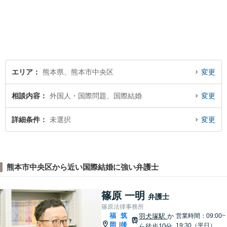
中です。交通事故・男女関係
等の問題から、刑事、経営者
の方の契約関係トラブルまで
幅広くご相談いただいており
ます。お気軽にご相談くださ
い。
エリア
熊本県、熊本市中央区
変更
相談内容
外国人・国際問題、国際結婚
変更
詳細条件
未選択
変更
熊本市中央区から近い国際結婚に強い弁護士
篠原 一明
弁護士
篠原法律事務所
福
筑
羽犬塚駅
か
営業時間：09:00~
岡
後
|
19:30（平日）
ら徒歩10分