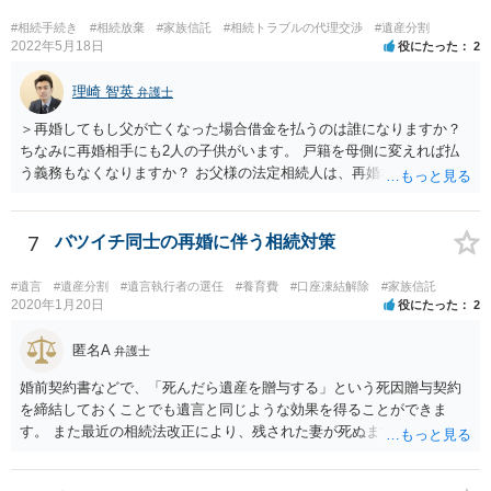
#相続手続き
#相続放棄
#家族信託
#相続トラブルの代理交渉
#遺産分割
2022年5月18日
役にたった
2
理崎 智英
弁護士
＞再婚してもし父が亡くなった場合借金を払うのは誰になりますか？
ちなみに再婚相手にも2人の子供がいます。 戸籍を母側に変えれば払
う義務もなくなりますか？ お父様の法定相続人は、再婚相手とご相談
者様なので、お父様の借金はご相談者様も相続することになります。
戸籍がどこにあるのかは関係ありません。 ただし、お父様が亡くなっ
たことを知ってから３か月以内に家庭裁判所にて「相続放棄」の手続
7
バツイチ同士の再婚に伴う相続対策
をすれば、ご相談者様はお父様の借金は相続しません。
#遺言
#遺産分割
#遺言執行者の選任
#養育費
#口座凍結解除
#家族信託
2020年1月20日
役にたった
2
匿名A
弁護士
婚前契約書などで、「死んだら遺産を贈与する」という死因贈与契約
を締結しておくことでも遺言と同じような効果を得ることができま
す。 また最近の相続法改正により、残された妻が死ぬまで家に住み続
けられる権利として「配偶者居住権」という制度が設けられましたの
で、その制度を活用する方法も考えられます。 もし契約書の作成まで