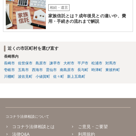
相続・遺言
家族信託とは？成年後見との違いや、費
用・手続きの流れまで解説
近くの市区町村を選び直す
長崎県内
長崎市
佐世保市
島原市
諫早市
大村市
平戸市
松浦市
対馬市
壱岐市
五島市
西海市
雲仙市
南島原市
長与町
時津町
東彼杵町
川棚町
波佐見町
小値賀町
佐々町
新上五島町
ココナラ法律相談について
ココナラ法律相談とは
ご意見・ご要望
法律Q&A
利用規約