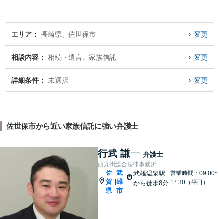
しています。
エリア
長崎県、佐世保市
変更
相談内容
相続・遺言、家族信託
変更
詳細条件
未選択
変更
佐世保市から近い家族信託に強い弁護士
行武 謙一
弁護士
西九州総合法律事務所
佐
武
武雄温泉駅
営業時間：09:00~
賀
雄
|
17:30（平日）
から徒歩8分
県
市