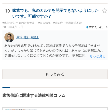
10
家族でも、私のカルテを開示できないようにした
いです。可能ですか？
#成年後見(生前の財産管理)
#家族信託
#認知症・意思疎通不能
2019年4月12日
役にたった
1
馬場 龍行
弁護士
あなたが未成年でなければ，普通は家族でもカルテ開示はできませ
ん。が，しっかり禁じておきたいのであれば，あらかじめ病院にカル
テ開示しないように伝えておくのが安心です。 病院に開示しないよう
に伝える書面を作ることはできますが，それがなくても開示はされる
可能性は低いのでコストパフォーマンスとしてはどうかなという感じ
がします。
もっとみる
家族信託に関連する法律相談コラム