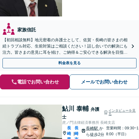
家族信託
【初回相談無料】地元密着の弁護士として、佐賀・長崎の皆さまの相
続トラブル対応、生前対策はご相談ください！話し合いでの解決にも
注力。皆さまの意見に耳を傾け、ご納得＆ご安心できる解決を目指し
ます【当日相談可】【駐車場あり】【武雄温泉駅8分】
料金表を見る
電話でお問い合わせ
メールでお問い合わせ
鮎川 泰輔
弁護
インタビューを見
る
士
虎ノ門法律経済事務所 長崎支店
長
長
長崎駅
か
営業時間：09:30~1
崎
崎
|
8:00（平日）
ら徒歩2分