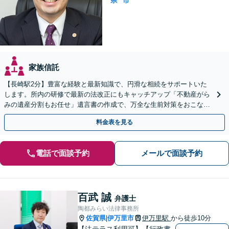
県
市
家族信託
【長崎駅2分】豊富な経験と最新知識で、円滑な相続をサポートいた
します。所内の研修で最新の法改正にもキャッチアップ「不動産がら
みの遺産分割もお任せ」遺言書の作成で、万全な生前対策をおこない
ましょう【夜間・休日面談可】
料金表を見る
電話で面談予約
メールで面談予約
百武 誠
弁護士
陶都みらい法律事務所
佐賀県
伊万里市
伊万里駅
から徒歩10分
|
【法テラス利用可】【行政書