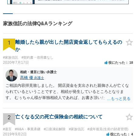
家族信託の法律Q&Aランキング
1
離婚したら親が出した開店資金返してもらえるの
か
#家族信託
#契約書・借用書なし
2020年7月17日
役にたった
18
相続・遺言に強い弁護士
髙橋 優
弁護士
ご相談内容拝見致しました。 開店資金を支出された親御さんが亡くな
られているということですと、相続が発生しているところとなりま
す。 むぅちゃん様が単独相続人であれば、お書き頂いたような方法で
ご主人に書面を書いてもらうことで対応は可能かと思います。 他にも
相続人おられるということであれば、他の相続人との協議が必要とな
るところです。 また、当該点とは別にご主人から貸付ではなく贈与で
2
亡くなる父の死亡保険金の相続について
あると主張される可能性がございます。 その場合には、貸付であるこ
とを伺わせる事情をどれだけ積み重ねることが出来るか、というとこ
#遺言
#M&A・事業承継
#口座凍結解除
#家族信託
#成年後見(生前の財産管理)
ろとなります。 返済の事実や、返済を約束するメール等です。 金額の
2019年9月2日
役にたった
4