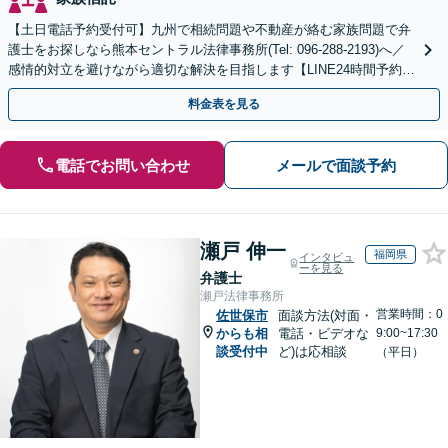
【土日電話予約受付可】九州で相続問題や不動産が絡む家族問題で弁
護士をお探しなら熊本セントラル法律事務所(Tel: 096-288-2193)へ／
感情的対立を避けながら適切な解決を目指します【LINE24時間予約受
付可】【休日・夜間相談可】
料金表を見る
電話でお問い合わせ
メールで面談予約
瀬戸 伸一
福岡県
インタビュ
ーを見る
弁護士
瀬戸法律事務所
営業時間：0
佐世保市
面談方法(対面・
からも相
電話・ビデオな
9:00~17:30
談受付中
ど)は応相談
（平日）