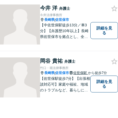
す。他士業連携でワンストッ
プの手続きが可能◎【駐車場
今井 洋
弁護士
あり】
今井法律事務所
長崎県
佐世保市
|
【中佐世保駅徒歩13分／車3
詳細を見
分】【弁護歴10年以上】長崎
る
県佐世保市を拠点とし、全国
各地の法律問題に取り組んで
おります。解決方法のメリッ
トやリスクをご説明し、納得
の解決へと導きます。時間外
岡谷 貴祐
弁護士
のご相談にも対応可能ですの
竹口・堀法律事務所
で、お気軽にご連絡くださ
長崎県
佐世保市
佐世保駅
から徒歩7分
|
い。
【佐世保駅徒歩7分】【出張相
詳細を見
談対応可】家庭や福祉、地域
る
のトラブルなど、暮らしに根
ざしたご相談を中心に取り組
んでいます。 安心してご相談
いただける存在を目指し、丁
寧にお話を伺うことを大切に