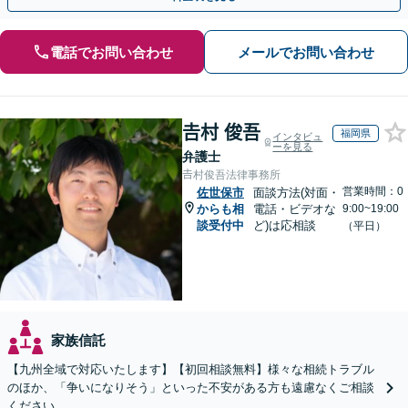
電話でお問い合わせ
メールでお問い合わせ
𠮷村 俊吾
福岡県
インタビュ
ーを見る
弁護士
𠮷村俊吾法律事務所
営業時間：0
佐世保市
面談方法(対面・
からも相
電話・ビデオな
9:00~19:00
談受付中
ど)は応相談
（平日）
家族信託
【九州全域で対応いたします】【初回相談無料】様々な相続トラブル
のほか、「争いになりそう」といった不安がある方も遠慮なくご相談
ください。