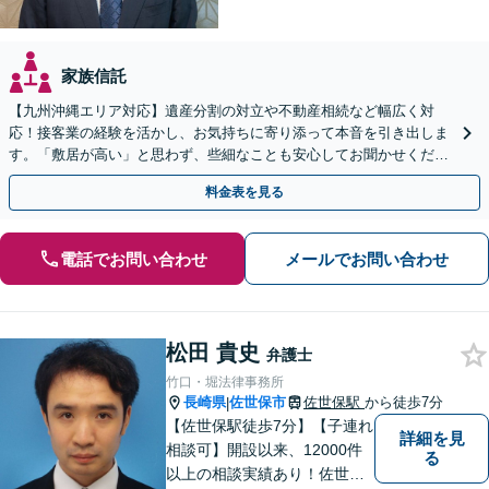
家族信託
【九州沖縄エリア対応】遺産分割の対立や不動産相続など幅広く対
応！接客業の経験を活かし、お気持ちに寄り添って本音を引き出しま
す。「敷居が高い」と思わず、些細なことも安心してお聞かせくださ
い【初回相談無料】【夜間・休日相談可】
料金表を見る
電話でお問い合わせ
メールでお問い合わせ
松田 貴史
弁護士
竹口・堀法律事務所
長崎県
佐世保市
佐世保駅
から徒歩7分
|
【佐世保駅徒歩7分】【子連れ
詳細を見
相談可】開設以来、12000件
る
以上の相談実績あり！佐世保