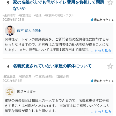
視野に入れておられる場合は、お近くの弁護士、できれば相続に強い
8
家の名義が夫でも母がトイレ費用を負担して問題
弁護士にご相談なさるとよいでしょう。
ないか
#生前贈与
#家族信託
#協議
#家族間の相続トラブル
2025年8月23日
役にたった
1
藤本 顯人
弁護士
お母様が、トイレの修繕費用を、ご質問者様の配偶者様に贈与するか
たちとなりますので、所有権はご質問者様の配偶者様が得ることにな
ります。 また、贈与については年間110万円まで非課税であり、トイ
レの修繕費であればこの枠内に収まると思います。
9
名義変更されていない家屋の解体について
#家族信託
#相続放棄
#口座凍結解除
#遺産分割
2021年8月6日
役にたった
1
匿名A
弁護士
建物の滅失登記は相続人の一人でもできるので、名義変更せずに手続
きすることは可能だと思われます。 司法書士にご相談いただくとより
確実な情報が得られると思います。