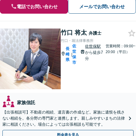
電話でお問い合わせ
メールでお問い合わせ
竹口 将太
弁護士
竹口・堀法律事務所
佐
佐世保駅
営業時間：09:00~
長
世
20:00（平日）
から徒歩7
崎
|
保
分
県
市
家族信託
【出張相談可】不動産の相続、遺言書の作成など。家族に遺恨を残さ
ない相続を。各分野の専門家と連携します。親しみやすいまちの法律
家に相談ください。場合によっては出張相談も可能です。
料金表を見る