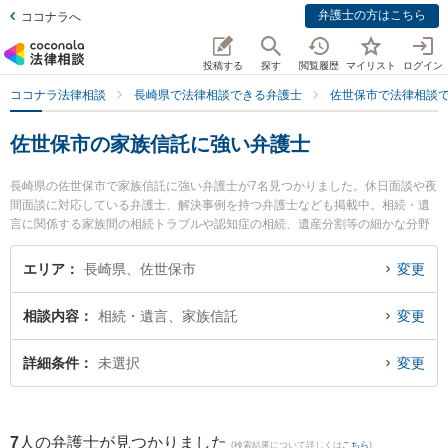
弁護士の方はこちら
ココナラへ
投稿する
探す
閲覧履歴
マイリスト
ログイン
ココナラ法律相談
長崎県で法律相談できる弁護士
佐世保市で法律相談
佐世保市の家族信託に強い弁護士
長崎県の佐世保市で家族信託に強い弁護士が7名見つかりました。休日面談や夜
間面談に対応している弁護士、解決事例を持つ弁護士なども掲載中。相続・遺
言に関係する家族間の相続トラブルや認知症の相続、遺産分割等の細かな分野
での絞り込み検索もでき便利です。特に弁護士法人大村綜合法律事務所 早岐オ
フィスの古市 寛弁護士や竹口・堀法律事務所の竹口 将太弁護士、竹口・堀法律
エリア
長崎県、佐世保市
変更
事務所の松田 貴史弁護士のプロフィール情報や弁護士費用、強みなどが注目さ
れています。『佐世保市で土日や夜間に発生した家族信託のトラブルを今すぐ
相談内容
相続・遺言、家族信託
変更
に弁護士に相談したい』『家族信託のトラブル解決の実績豊富な近くの弁護士
を検索したい』『初回相談無料で家族信託を法律相談できる佐世保市内の弁護
士に相談予約したい』などでお困りの相談者さんにおすすめです。
詳細条件
未選択
変更
7
人の弁護士が見つかりました
(検索結果について詳しくは
こちら
)