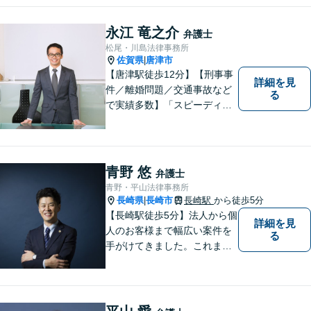
します。相続／離婚・男女問
題／交通事故／債務整理／労
永江 竜之介
弁護士
働問題など幅広く対応可能で
松尾・川島法律事務所
す。
佐賀県
唐津市
|
【唐津駅徒歩12分】【刑事事
詳細を見
件／離婚問題／交通事故など
る
で実績多数】「スピーディで
的確な判断」がモットーで
す。皆様に寄り添い、目線を
合わせながらどのような解決
が望ましいのかを共に考えま
青野 悠
弁護士
す。ぜひお気軽にご相談くだ
青野・平山法律事務所
さい！【プライバシー完備】
長崎県
長崎市
長崎駅
から徒歩5分
|
【長崎駅徒歩5分】法人から個
詳細を見
人のお客様まで幅広い案件を
る
手がけてきました。これまで
の経験を踏まえ、今後も、依
頼者に満足していただける解
決を目指し尽力いたします。