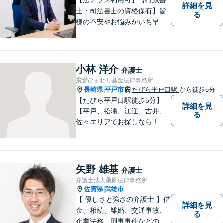
詳細を見
士・司法書士の資格保有】皆
る
様の不安やお悩みがいち早く
解決できるよう、これまでの
司法書士、行政書士の経験を
活かし、誠心誠意サポートい
たします。また、依頼者様が
小林 洋介
弁護士
お悩みを話しやすい環境作り
飛鸞ひまわり基金法律事務所
を心がけております。
長崎県
平戸市
たびら平戸口駅
から徒歩5分
|
【たびら平戸口駅徒歩5分】
詳細を見
【平戸、松浦、江迎、吉井、
る
佐々エリアでお探しなら！】
少人数体制で、皆様に手厚い
対応を心掛けています。リモ
ート相談／休日・夜間対応な
ど、相談しやすい環境完備◎
矢野 雄基
弁護士
地域の皆様のために活動する
弁護士法人桑原法律事務所
弁護士。【駐車場あり】
佐賀県
武雄市
|
【 優しさと強さの弁護士 】借
詳細を見
金、相続、離婚、交通事故、
る
企業法務、刑事事件などのご