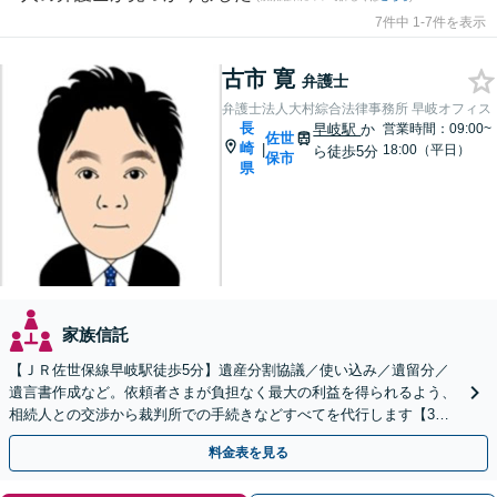
7件中 1-7件を表示
古市 寛
弁護士
弁護士法人大村綜合法律事務所 早岐オフィス
長
早岐駅
か
営業時間：09:00~
佐世
崎
|
18:00（平日）
ら徒歩5分
保市
県
家族信託
【ＪＲ佐世保線早岐駅徒歩5分】遺産分割協議／使い込み／遺留分／
遺言書作成など。依頼者さまが負担なく最大の利益を得られるよう、
相続人との交渉から裁判所での手続きなどすべてを代行します【3拠
点に計6人弁護士在籍】
料金表を見る