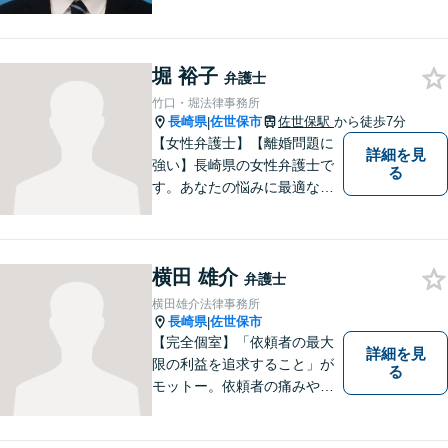
市を中心に、長崎・佐賀県・
福岡の法律問題に取り組みま
す。離婚問題・交通事故問
堀 裕子
題・企業法務等、お困りごと
弁護士
はなんでもご相談ください。
竹口・堀法律事務所
【他士業連携】
長崎県
佐世保市
佐世保駅
から徒歩7分
|
【女性弁護士】【離婚問題に
詳細を見
強い】長崎県の女性弁護士で
る
す。あなたの悩みに最適なリ
ーガルサービスを提供させて
いただきます。
横田 雄介
弁護士
横田雄介法律事務所
長崎県
佐世保市
|
【完全個室】「依頼者の最大
詳細を見
限の利益を追求すること」が
る
モットー。依頼者の痛みや苦
しみを受け止め、平穏な日常
を取り戻すべく尽力いたしま