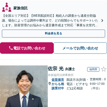
家族信託
【全国エリア対応】【WEB面談対応】相続人の調査から遺産分割協
議、場合によっては調停や審判まで、どの段階からでもサポートいた
します。財産管理のお悩みから遺言書作成まで対応「事業を次世代に
引き継ぐ安心の事業承継をサポート」【完全個室相談】
料金表を見る
電話でお問い合わせ
メールでお問い合わせ
佐宗 光
弁護士
福岡県
赤坂協同法律事務所
営業時間：0
佐世保市
面談方法(対面・
からも相
電話・ビデオな
9:00~17:00
談受付中
ど)は応相談
（平日）