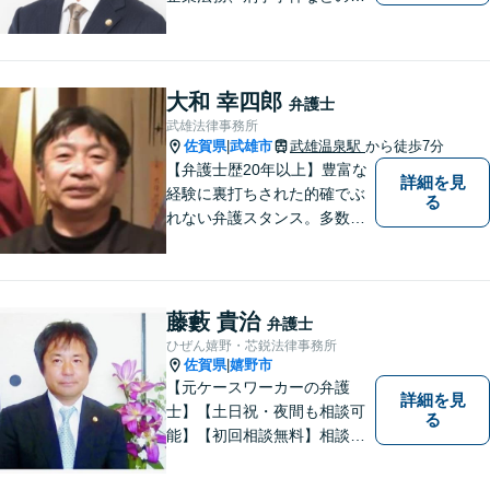
相談を承っております。まず
はお気軽にご相談ください。
チーム体制による迅速で最適
なリーガルサービスを提供い
大和 幸四郎
弁護士
たします。
武雄法律事務所
佐賀県
武雄市
武雄温泉駅
から徒歩7分
|
【弁護士歴20年以上】豊富な
詳細を見
経験に裏打ちされた的確でぶ
る
れない弁護スタンス。多数の
著書・メディア出演あり。
【借金・債務整理】約2000件
の解決実績。【相続遺言】司
法書士などとも連携しワンス
藤藪 貴治
弁護士
トップで解決。難事件には他
ひぜん嬉野・芯鋭法律事務所
弁護士と協力も。元調停委
佐賀県
嬉野市
|
員。
【元ケースワーカーの弁護
詳細を見
士】【土日祝・夜間も相談可
る
能】【初回相談無料】相談者
さまの声にしっかり耳を傾
け、解決まで丁寧にサポート