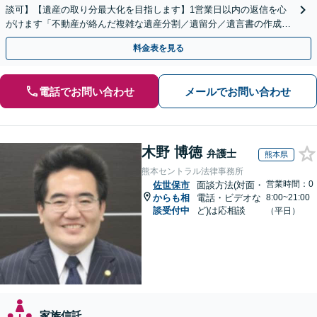
談可】【遺産の取り分最大化を目指します】1営業日以内の返信を心
がけます「不動産が絡んだ複雑な遺産分割／遺留分／遺言書の作成・
執行／事業承継など、お任せください」【休日相談あり】
料金表を見る
電話でお問い合わせ
メールでお問い合わせ
木野 博徳
弁護士
熊本県
熊本セントラル法律事務所
営業時間：0
佐世保市
面談方法(対面・
からも相
電話・ビデオな
8:00~21:00
談受付中
ど)は応相談
（平日）
家族信託