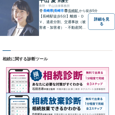
平山 愛
弁護士
青野・平山法律事務所
長崎県
長崎市
長崎駅
から徒歩5分
|
【長崎駅徒歩5分】離婚・Ｄ
詳細を見
Ｖ、遺産分割、交通事故（被
る
害者・加害者）・不動産関連
の問題ならお一人で悩まずお
気軽にご相談ください。依頼
者様と共に全力で戦います。
相続に関する診断ツール