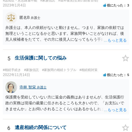
#認知症・意思疎通不能
#家族信託
#成年後見(生前の財産管理)
2023年1月4日
役にたった
3
匿名B
弁護士
弁護士は、本人の依頼がないと動けません。つまり、家族の依頼では
無理ということになるかと思います。家族間争いごとがなければ、後
見人候補者をたてて、その方に後見人になってもらう手続をすすめた
ほうが、今後もいろいろやりやすくなると思います。
5
生活保護に関しての悩み
#相続手続き
#家族信託
#家族間の相続トラブル
#相続税対策
2022年11月14日
役にたった
5
寺林 智栄
弁護士
保護費を受給していない方に返金の義務はありませんが、生活保護行
政の実務は現場の裁量に任されるところも大きいので、「お支払いで
きませんか」とお伺いされることくらいはあるかもしれません。 通報
するかどうかは、あなたとお父さんの妹さんとの関係などを総合的に
考えてご判断いただくのが良いと思います。
6
遺産相続の関係について