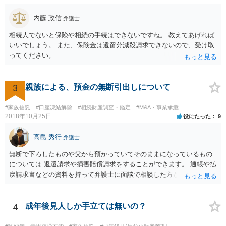
大きさや状況を考えると、一つ一つの問題を解決し、万が一に備えて
おく方が宜しいかと思います。 緊急という訳ではないかと思います
内藤 政信
弁護士
が、事前準備が早い方が有効な手段が増える傾向にありますので、早
相続人でないと保険や相続の手続はできないですね。 教えてあげれば
目に弁護士を入れられることを御検討頂くと良いかと思います。
いいでしょう。 また、保険金は遺留分減殺請求できないので、受け取
ってください。
3
親族による、預金の無断引出しについて
#家族信託
#口座凍結解除
#相続財産調査・鑑定
#M&A・事業承継
2018年10月25日
役にたった
9
高島 秀行
弁護士
無断で下ろしたものや父から預かっていてそのままになっているもの
については 返還請求や損害賠償請求をすることができます。 通帳や払
戻請求書などの資料を持って弁護士に面談で相談した方がよいと思い
ます。
4
成年後見人しか手立ては無いの？