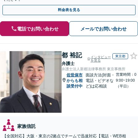
料金表を見る
電話でお問い合わせ
メールでお問い合わせ
都 裕記
東京都
インタビュー
を見る
弁護士
弁護士法人新都法律事務所 東京事務所
営業時間：0
佐世保市
面談方法(対面・
からも相
電話・ビデオな
9:00~19:00
談受付中
ど)は応相談
（平日）
家族信託
【全国対応】大阪・東京の2拠点でチームで迅速対応【電話・WEB相