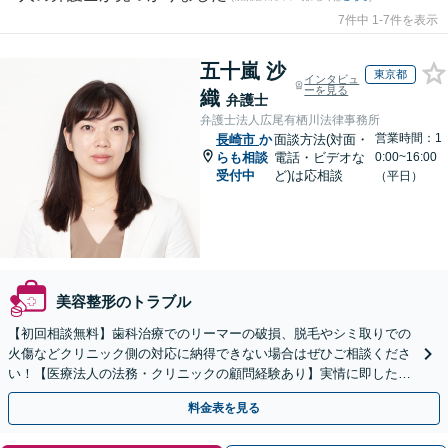
7件中 1-7件を表示
五十嵐 沙
東京都
インタビュ
ーを見る
織
弁護士
弁護士法人広尾有栖川法律事務所
営業時間：1
長崎市
か
面談方法(対面・
らも相談
電話・ビデオな
0:00~16:00
受付中
ど)は応相談
（平日）
美容整形のトラブル
【初回相談無料】歯科治療でのリーマーの破損、脱毛やシミ取りでの
火傷などクリニック側の対応に納得できない場合はぜひご相談くださ
い！【医療法人の法務・クリニックの顧問経験あり】実情に即したア
ドバイスで、納得のできるトラブルの解決を目指します。
料金表を見る