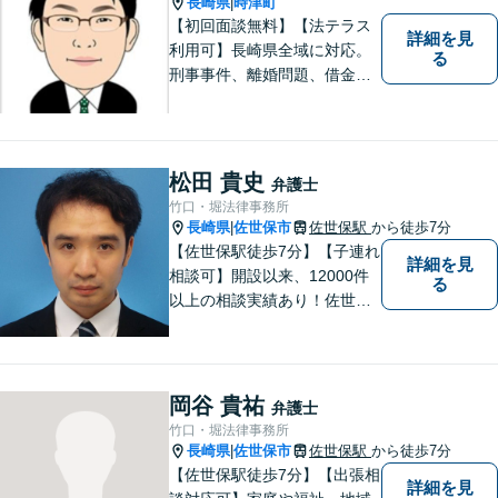
長崎県
時津町
|
【初回面談無料】【法テラス
詳細を見
利用可】長崎県全域に対応。
る
刑事事件、離婚問題、借金・
債務整理など。ご依頼者さま
のお悩み、そして心に寄り添
い丁寧にサポートいたしま
す。どんな些細なことでも構
松田 貴史
弁護士
いません。お気軽にご相談く
竹口・堀法律事務所
ださい【完全個室】
長崎県
佐世保市
佐世保駅
から徒歩7分
|
【佐世保駅徒歩7分】【子連れ
詳細を見
相談可】開設以来、12000件
る
以上の相談実績あり！佐世保
市を中心に、長崎・佐賀県・
福岡の法律問題に取り組みま
す。離婚問題・交通事故問
題・企業法務等、お困りごと
岡谷 貴祐
弁護士
はなんでもご相談ください。
竹口・堀法律事務所
【他士業連携】
長崎県
佐世保市
佐世保駅
から徒歩7分
|
【佐世保駅徒歩7分】【出張相
詳細を見