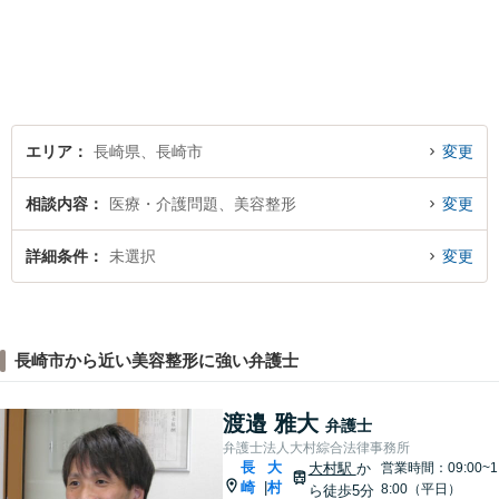
します。個人・法人問わず、
お困りの方はお気軽に弁護士
にご相談ください。
エリア
長崎県、長崎市
変更
相談内容
医療・介護問題、美容整形
変更
詳細条件
未選択
変更
長崎市から近い美容整形に強い弁護士
渡邉 雅大
弁護士
弁護士法人大村綜合法律事務所
長
大
大村駅
か
営業時間：09:00~1
崎
村
|
8:00（平日）
ら徒歩5分