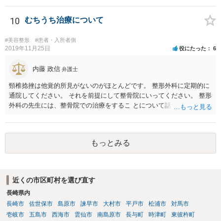
で しょう。
10
むちうち治療について
#美容整形
#患者・入所者側
2019年11月25日
役にたった
6
内藤 政信
弁護士
頸椎捻挫は他覚的所見がないのがほとんどです。 整形外科に定期的に
通院してください。 それを前提にして整骨院にいってください。 整形
外科の先生には、整骨院での治療をするこ とについて話し、OKをも
らってください。
もっとみる
近くの市区町村を選び直す
長崎県内
長崎市
佐世保市
島原市
諫早市
大村市
平戸市
松浦市
対馬市
壱岐市
五島市
西海市
雲仙市
南島原市
長与町
時津町
東彼杵町