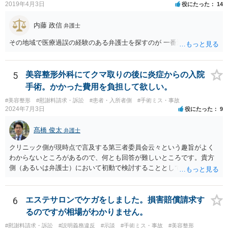
2019年4月3日
役にたった
14
内藤 政信
弁護士
その地域で医療過誤の経験のある弁護士を探すのが 一番近道だね。
5
美容整形外科にてクマ取りの後に炎症からの入院
手術。かかった費用を負担して欲しい。
#美容整形
#慰謝料請求・訴訟
#患者・入所者側
#手術ミス・事故
2024年7月3日
役にたった
9
髙橋 俊太
弁護士
クリニック側が現時点で言及する第三者委員会云々という趣旨がよく
わからないところがあるので、何とも回答が難しいところです。貴方
側（あるいは弁護士）において初動で検討することとしては、クリニ
ックから診療記録の入手をすること、緊急入院先の診断内容の確認や
医師意見聴取などが考えられるかと思います。それらを踏まえてクリ
ニック側の過失を肯定できそうであれば、クリニックに対して具体的
6
エステサロンでケガをしました。損害賠償請求す
に損害賠償請求をしていくことになります。
るのですが相場がわかりません。
#慰謝料請求・訴訟
#説明義務違反
#示談
#手術ミス・事故
#美容整形