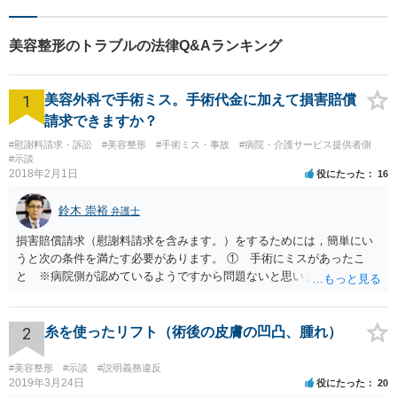
美容整形のトラブルの法律Q&Aランキング
1
美容外科で手術ミス。手術代金に加えて損害賠償
請求できますか？
#慰謝料請求・訴訟
#美容整形
#手術ミス・事故
#病院・介護サービス提供者側
#示談
2018年2月1日
役にたった
16
鈴木 崇裕
弁護士
損害賠償請求（慰謝料請求を含みます。）をするためには，簡単にい
うと次の条件を満たす必要があります。 ① 手術にミスがあったこ
と ※病院側が認めているようですから問題ないと思います。 ② 手
術のミスの「せいで」仕事を休まなければならなくなったこと ③ 手
術のミスの「せいで」マスクが外せなくなったこと ④ 仕事を休まな
ければならなくなった「せいで」休業損害が発生したこと ⑤ マスク
2
糸を使ったリフト（術後の皮膚の凹凸、腫れ）
を外せなくなった「せいで」経済的に評価できる精神的な損害が発生
したこと 「せいで」と強調した点が，内藤先生のご指摘なさる「相当
#美容整形
#示談
#説明義務違反
因果関係」です。 手術のミスと関係のないことまでは責任追及ができ
2019年3月24日
役にたった
20