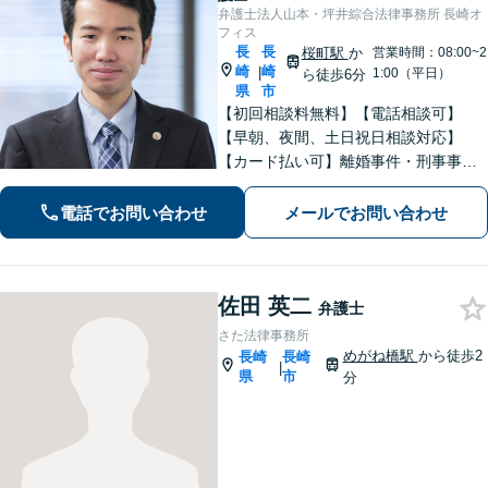
弁護士法人山本・坪井綜合法律事務所 長崎オ
フィス
長
長
桜町駅
か
営業時間：08:00~2
崎
崎
|
1:00（平日）
ら徒歩6分
県
市
【初回相談料無料】【電話相談可】
【早朝、夜間、土日祝日相談対応】
【カード払い可】離婚事件・刑事事
件・交通事故の専門弁護士があなたの
お悩みを解決いたします。一人で悩ま
電話でお問い合わせ
メールでお問い合わせ
ずに新たな一歩をわたしたちと。
佐田 英二
弁護士
さた法律事務所
めがね橋駅
から徒歩2
長崎
長崎
|
県
市
分