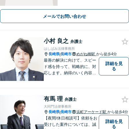
メールでお問い合わせ
小村 良之
弁護士
はしばみ法律事務所
長崎県
長崎市
めがね橋駅
から徒歩4分
|
最善の解決に向けて、スピー
詳細を見
ド感を持って、戦略的に、対
る
応します。納得のいく内容と
費用となるよう心がけていま
すので、まずはお気軽にご相
談ください。
有馬 理
弁護士
大同門法律事務所
長崎県
長崎市
浜町アーケード駅
から徒歩4分
|
【夜間/休日相談可】依頼をお
詳細を見
受けした案件については、誠
る