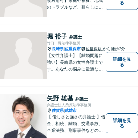
談対応可】家庭や福祉、地域
る
のトラブルなど、暮らしに根
ざしたご相談を中心に取り組
んでいます。 安心してご相談
いただける存在を目指し、丁
寧にお話を伺うことを大切に
堀 裕子
弁護士
しています。
竹口・堀法律事務所
長崎県
佐世保市
佐世保駅
から徒歩7分
|
【女性弁護士】【離婚問題に
詳細を見
強い】長崎県の女性弁護士で
る
す。あなたの悩みに最適なリ
ーガルサービスを提供させて
いただきます。
矢野 雄基
弁護士
弁護士法人桑原法律事務所
佐賀県
武雄市
|
【 優しさと強さの弁護士 】借
詳細を見
金、相続、離婚、交通事故、
る
企業法務、刑事事件などのご
相談を承っております。まず