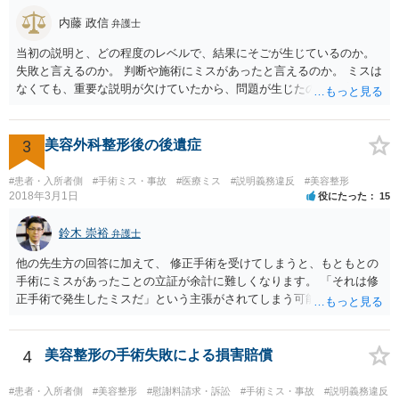
ないということです。 手術のミスの結果，手術前と比べて見た目が著
しく悪くなってしまったとか， 手術のミスの結果，入院期間が延びて
内藤 政信
弁護士
しまったとかいう事情があれば， 追加請求が可能な余地があります。
当初の説明と、どの程度のレベルで、結果にそごが生じているのか。
ただし，手術代の返金に応じた際に「これ以上金銭の請求はしませ
失敗と言えるのか。 判断や施術にミスがあったと言えるのか。 ミスは
ん」という趣旨の合意をしてしまっていると， 上記の請求は，基本的
なくても、重要な説明が欠けていたから、問題が生じたのか。 美容整
には困難となります。
形にある程度通じてる弁護士を探せるかどうか。
3
美容外科整形後の後遺症
#患者・入所者側
#手術ミス・事故
#医療ミス
#説明義務違反
#美容整形
2018年3月1日
役にたった
15
鈴木 崇裕
弁護士
他の先生方の回答に加えて、 修正手術を受けてしまうと、もともとの
手術にミスがあったことの立証が余計に難しくなります。 「それは修
正手術で発生したミスだ」という主張がされてしまう可能性があるか
らです。 心身の苦痛はあるでしょうけれども、損害賠償請求などをご
検討なさっているのであれば、修正手術を受けるまえに弁護士に相談
して対応を決めることを強くお勧めいたします。
4
美容整形の手術失敗による損害賠償
#患者・入所者側
#美容整形
#慰謝料請求・訴訟
#手術ミス・事故
#説明義務違反