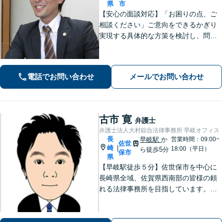
県
市
【安心の面談対応】「お困りの点、ご
相談ください」ご意向をできるかぎり
実現する具体的な方策を検討し、問題
解決に尽力します 「先を見据えたサー
ビス」将来起こりうる問題を事前に察
知し、予防する方策を提供します【子
電話でお問い合わせ
メールでお問い合わせ
連れ相談可】
古市 寛
弁護士
弁護士法人大村綜合法律事務所 早岐オフィス
長
早岐駅
か
営業時間：09:00~
佐世
崎
|
18:00（平日）
ら徒歩5分
保市
県
【早岐駅徒歩５分】佐世保市を中心に
長崎県全域、佐賀県西南部の皆様の頼
れる法律事務所を目指しています。相
続・遺言、借金・債務整理、離婚・男
女問題等の身近な法律問題に注力して
います。早期解決には、早めのご相談