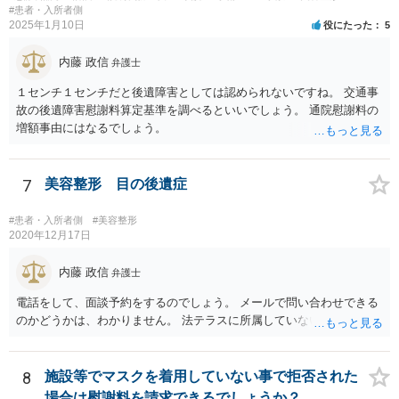
#患者・入所者側
2025年1月10日
役にたった
5
内藤 政信
弁護士
１センチ１センチだと後遺障害としては認められないですね。 交通事
故の後遺障害慰謝料算定基準を調べるといいでしょう。 通院慰謝料の
増額事由にはなるでしょう。
7
美容整形 目の後遺症
#患者・入所者側
#美容整形
2020年12月17日
内藤 政信
弁護士
電話をして、面談予約をするのでしょう。 メールで問い合わせできる
のかどうかは、わかりません。 法テラスに所属していないので。
8
施設等でマスクを着用していない事で拒否された
場合は慰謝料を請求できるでしょうか？