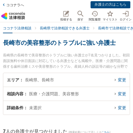
弁護士の方はこちら
ココナラへ
投稿する
探す
閲覧履歴
マイリスト
ログイン
ココナラ法律相談
長崎県で法律相談できる弁護士
長崎市で法律相談で
長崎市の美容整形のトラブルに強い弁護士
長崎県の長崎市で美容整形のトラブルに強い弁護士が7名見つかりました。初回
面談無料や休日面談に対応している弁護士なども掲載中。医療・介護問題に関
係する歯科治療ミスや美容整形のトラブル、産婦人科の訴訟等の細かな分野で
の絞り込み検索もでき便利です。特に虎ノ門法律経済事務所 長崎支店の鮎川 泰
輔弁護士や弁護士法人山本・坪井綜合法律事務所 長崎オフィスの寺町 直人弁護
エリア
長崎県、長崎市
変更
士、さた法律事務所の佐田 英二弁護士のプロフィール情報や弁護士費用、強み
などが注目されています。『長崎市で土日や夜間に発生した美容整形のトラブ
相談内容
医療・介護問題、美容整形
変更
ルのトラブルを今すぐに弁護士に相談したい』『美容整形のトラブルのトラブ
ル解決の実績豊富な近くの弁護士を検索したい』『初回相談無料で美容整形の
トラブルを法律相談できる長崎市内の弁護士に相談予約したい』などでお困り
詳細条件
未選択
変更
の相談者さんにおすすめです。
7
人の弁護士が見つかりました
(検索結果について詳しくは
こちら
)