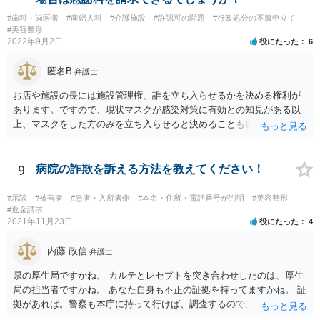
#歯科・歯医者
#産婦人科
#介護施設
#許認可の問題
#行政処分の不服申立て
#美容整形
2022年9月2日
役にたった
6
匿名B
弁護士
お店や施設の長には施設管理権、誰を立ち入らせるかを決める権利が
あります。ですので、現状マスクが感染対策に有効との知見がある以
上、マスクをした方のみを立ち入らせると決めることも自由であり、
不当な差別には当たらないと考えられます。 これが公衆浴場や旅館業
など公益的な側面のある業種ですと、公衆浴場法など各種業法で定め
られた理由以外での利用拒否は禁止されていますし、公の施設でもマ
9
病院の詐欺を訴える方法を教えてください！
スクなしだけでの利用拒否は問題となりえますが、民間のお店に対し
ては慰謝料の請求は認められないと考えられます。
#示談
#被害者
#患者・入所者側
#本名・住所・電話番号が判明
#美容整形
#返金請求
2021年11月23日
役にたった
4
内藤 政信
弁護士
県の厚生局ですかね。 カルテとレセプトを突き合わせしたのは、厚生
局の担当者ですかね。 あなた自身も不正の証拠を持ってますかね。 証
拠があれば。警察も本庁に持って行けば、調査するのではないで すか
ね。 あなた自身も証拠を持ってるなら、直接損害賠償請求してもいい