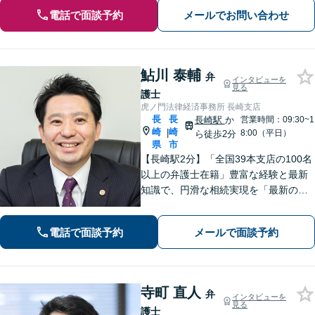
電話で面談予約
メールでお問い合わせ
鮎川 泰輔
弁
インタビューを
見る
護士
虎ノ門法律経済事務所 長崎支店
長
長
長崎駅
か
営業時間：09:30~1
崎
崎
|
8:00（平日）
ら徒歩2分
県
市
【長崎駅2分】「全国39本支店の100名
以上の弁護士在籍」豊富な経験と最新
知識で、円滑な相続実現を「最新の法
改正にもキャッチアップ」保険会社と
交渉して賠償金アップに努めます。後
電話で面談予約
メールで面談予約
遺障害等級認定を一からサポート【夜
間・休日面談可】
寺町 直人
弁
インタビューを
見る
護士