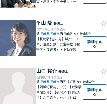
実・迅速・丁寧をモットーに
処理致します。早めのご相談
が早期解決につながりますの
でお困りの方は、お気軽に相
平山 愛
談にお越しください。
弁護士
青野・平山法律事務所
長崎県
長崎市
長崎駅
から徒歩5分
|
【長崎駅徒歩5分】離婚・Ｄ
詳細を見
Ｖ、遺産分割、交通事故（被
る
害者・加害者）・不動産関連
の問題ならお一人で悩まずお
気軽にご相談ください。依頼
者様と共に全力で戦います。
山口 裕介
弁護士
山口裕介法律事務所
長崎県
長崎市
西浜町駅
から徒歩3分
|
【西浜町駅徒歩3分】【近隣駐
詳細を見
車場あり】【夜間／休日相談
る
可】ご予約をいただければ、
土日祝日・夜間でも対応いた