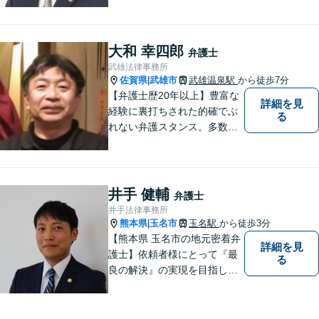
はお気軽にご相談ください。
チーム体制による迅速で最適
なリーガルサービスを提供い
大和 幸四郎
弁護士
たします。
武雄法律事務所
佐賀県
武雄市
武雄温泉駅
から徒歩7分
|
【弁護士歴20年以上】豊富な
詳細を見
経験に裏打ちされた的確でぶ
る
れない弁護スタンス。多数の
著書・メディア出演あり。
【借金・債務整理】約2000件
の解決実績。【相続遺言】司
法書士などとも連携しワンス
井手 健輔
弁護士
トップで解決。難事件には他
井手法律事務所
弁護士と協力も。元調停委
熊本県
玉名市
玉名駅
から徒歩3分
|
員。
【熊本県 玉名市の地元密着弁
詳細を見
護士】依頼者様にとって『最
る
良の解決』の実現を目指しま
す。お悩みの方はお気軽にご
相談ください。