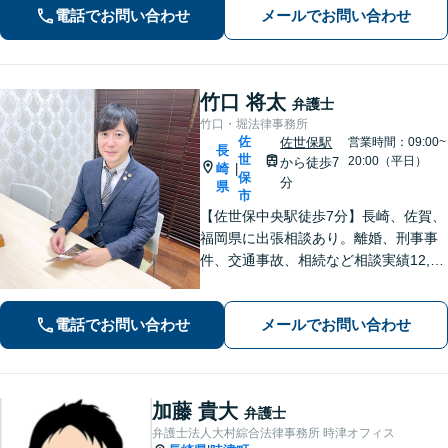
電話でお問い合わせ
メールでお問い合わせ
が肝要です。
竹口 将太
弁護士
竹口・堀法律事務所
佐
佐世保駅
営業時間：09:00~
長
世
20:00（平日）
から徒歩7
崎
|
保
分
県
市
【佐世保中央駅徒歩7分】長崎、佐賀、
福岡県に出張相談あり。離婚、刑事事
件、交通事故、相続など相談実績12,00
0件以上、メール問合せも可能です。
【まちの法律家】ぜひ、お気軽にご相
電話でお問い合わせ
メールでお問い合わせ
談ください。
加藤 貴大
弁護士
弁護士法人大村綜合法律事務所 時津オフィス