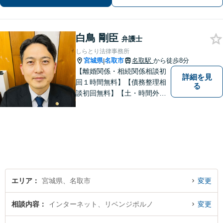
取り戻せるよう尽力いたします。【完
全個室・防音】【プライバシー配慮】
白鳥 剛臣
弁護士
しらとり法律事務所
宮城県
名取市
名取駅
から徒歩8分
|
【離婚関係・相続関係相談初
詳細を見
回１時間無料】【債務整理相
る
談初回無料】【土・時間外応
相談】【駐車場あり】【法テ
ラス利用可】 かかりつけの
弁護士を見つけておきません
か？
エリア
宮城県、名取市
変更
相談内容
インターネット、リベンジポルノ
変更