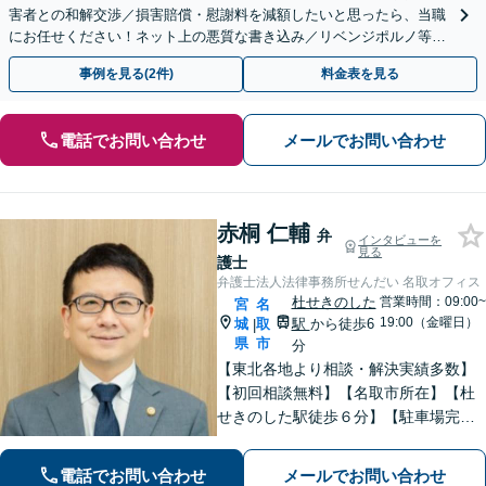
害者との和解交渉／損害賠償・慰謝料を減額したいと思ったら、当職
にお任せください！ネット上の悪質な書き込み／リベンジポルノ等、
代表弁護士が最後まで対応【関東エリア以外の相談も可】
事例を見る(2件)
料金表を見る
電話でお問い合わせ
メールでお問い合わせ
赤桐 仁輔
弁
インタビューを
見る
護士
弁護士法人法律事務所せんだい 名取オフィス
杜せきのした
営業時間：09:00~
宮
名
19:00（金曜日）
城
取
駅
から徒歩6
|
県
市
分
【東北各地より相談・解決実績多数】
【初回相談無料】【名取市所在】【杜
せきのした駅徒歩６分】【駐車場完
備】法律問題を抱える方々の不安を一
日でも早く取り除き、穏やかな日常を
電話でお問い合わせ
メールでお問い合わせ