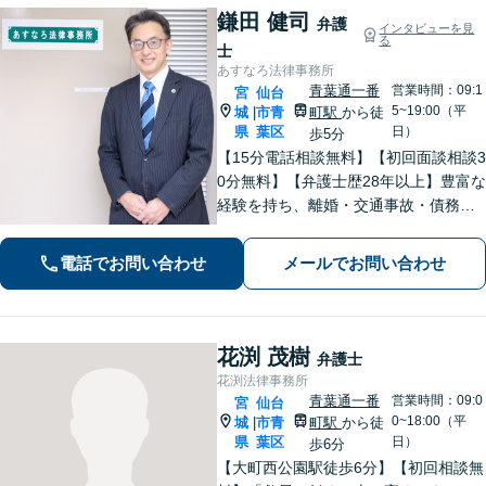
鎌田 健司
弁護
インタビューを見
る
士
あすなろ法律事務所
青葉通一番
営業時間：09:1
宮
仙台
5~19:00（平
城
市青
町駅
から徒
|
県
葉区
日）
歩5分
【15分電話相談無料】【初回面談相談3
0分無料】【弁護士歴28年以上】豊富な
経験を持ち、離婚・交通事故・債務整
理・相続・消費者被害など、幅広く対
応。司法書士や税理士と連携。【青葉
電話でお問い合わせ
メールでお問い合わせ
通一番町駅5分】
花渕 茂樹
弁護士
花渕法律事務所
青葉通一番
営業時間：09:0
宮
仙台
0~18:00（平
城
市青
町駅
から徒
|
県
葉区
日）
歩6分
【大町西公園駅徒歩6分】【初回相談無