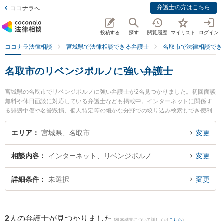
弁護士の方はこちら
ココナラへ
投稿する
探す
閲覧履歴
マイリスト
ログイン
ココナラ法律相談
宮城県で法律相談できる弁護士
名取市で法律相談で
名取市のリベンジポルノに強い弁護士
宮城県の名取市でリベンジポルノに強い弁護士が2名見つかりました。初回面談
無料や休日面談に対応している弁護士なども掲載中。インターネットに関係す
る誹謗中傷や名誉毀損、個人特定等の細かな分野での絞り込み検索もでき便利
です。特に弁護士法人法律事務所せんだい 名取オフィスの赤桐 仁輔弁護士やし
らとり法律事務所の白鳥 剛臣弁護士のプロフィール情報や弁護士費用、強みな
エリア
宮城県、名取市
変更
どが注目されています。『名取市で土日や夜間に発生したリベンジポルノのト
ラブルを今すぐに弁護士に相談したい』『リベンジポルノのトラブル解決の実
相談内容
インターネット、リベンジポルノ
変更
績豊富な近くの弁護士を検索したい』『初回相談無料でリベンジポルノを法律
相談できる名取市内の弁護士に相談予約したい』などでお困りの相談者さんに
おすすめです。
詳細条件
未選択
変更
2
人の弁護士が見つかりました
(検索結果について詳しくは
こちら
)