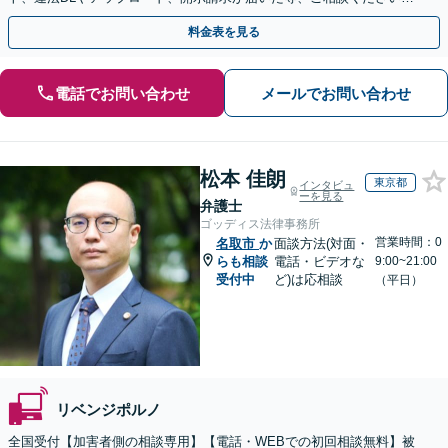
【WEB面談OK&解決実績豊富】【千葉中央駅4分】
料金表を見る
電話でお問い合わせ
メールでお問い合わせ
松本 佳朗
東京都
インタビュ
ーを見る
弁護士
ゴッディス法律事務所
営業時間：0
名取市
か
面談方法(対面・
らも相談
電話・ビデオな
9:00~21:00
受付中
ど)は応相談
（平日）
リベンジポルノ
全国受付【加害者側の相談専用】【電話・WEBでの初回相談無料】被