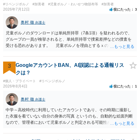
#リベンジポルノ
#加害者
#児童ポルノ・わいせつ物頒布等
#加害者
2026年7月12日
役にたった
3
奥村 徹
弁護士
児童ポルノのダウンロードは単純所持罪（7条1項）を疑われるので、
グループの一員が検挙されると、単純所持罪で捜索差押などの捜査を
受ける恐れがあります。 児童ポルノを理由とするｘのアカウント凍
結は日本警察に通報されることがあって（確率はわかりませんが実例
は珍しくない）、これも捜索差押を受けるおそれがあります
3
GoogleアカウントBAN、AI誤認による通報リス
クは？
#個人・プライベート
#リベンジポルノ
2026年8月4日
役にたった
1
奥村 徹
弁護士
中学～高校時代に利用していたアカウントであり、その時期に撮影し
た衣服を着ていない自分の身体の写真 というのも、自動的な絵面判断
なので、管理者において児童ポルノと判定される可能性があります。
日本警察に連絡される可能性はあるでしょう。