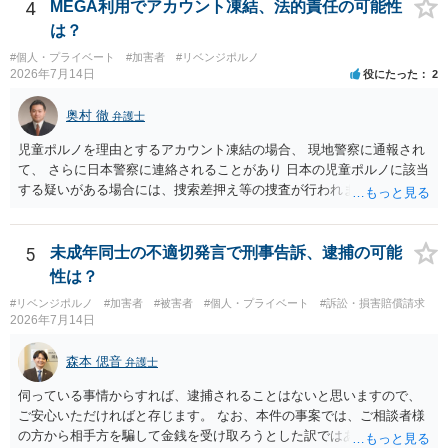
4
MEGA利用でアカウント凍結、法的責任の可能性
は？
#個人・プライベート
#加害者
#リベンジポルノ
2026年7月14日
役にたった
2
奥村 徹
弁護士
児童ポルノを理由とするアカウント凍結の場合、 現地警察に通報され
て、 さらに日本警察に連絡されることがあり 日本の児童ポルノに該当
する疑いがある場合には、捜索差押え等の捜査が行われます。 実際に
捜索された人もいますので、 対応については、弁護士に直接相談して
ください。
5
未成年同士の不適切発言で刑事告訴、逮捕の可能
性は？
#リベンジポルノ
#加害者
#被害者
#個人・プライベート
#訴訟・損害賠償請求
2026年7月14日
森本 偲音
弁護士
伺っている事情からすれば、逮捕されることはないと思いますので、
ご安心いただければと存じます。 なお、本件の事案では、ご相談者様
の方から相手方を騙して金銭を受け取ろうとした訳ではありませんの