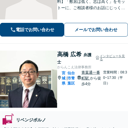
料】「敷居は低く、志は高く」をモッ
トーに、ご相談者様のお話にじっくり
耳を傾けます！豊富な実績と専門知識
を武器に、不安を「その先の安心」へ
と変え、未来を見据えて全力で伴走い
電話でお問い合わせ
メールでお問い合わせ
たします。【電話・メール・WEB相談
可】
高橋 広希
弁護
インタビューを見
る
士
からんこえ法律事務所
青葉通一番
営業時間：08:3
宮
仙台
0~17:30（平
城
市青
町駅
から徒
|
県
葉区
日）
歩4分
リベンジポルノ