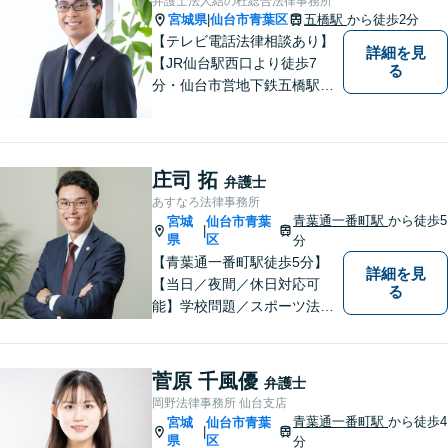
弁護士法人結の杜総合法律事務所
らっしゃることをお聞かせく
宮城県
仙台市青葉区
五橋駅
から徒歩2分
|
ださい。
【テレビ電話法律相談あり】
詳細を見
【JR仙台駅西口より徒歩7
る
分・仙台市営地下鉄五橋駅北4
出口より徒歩２分】 【初回相
談無料】【税理士法人併設】
【五橋本店・東京支店】【夜
間・土曜相談あり】【明るく
庄司 拓
弁護士
キレイな完全個室相談室】
あすなろ法律事務所
青葉通一番町駅
から徒歩5
宮城
仙台市青葉
|
県
区
分
【青葉通一番町駅徒歩5分】
詳細を見
【当日／夜間／休日対応可
る
能】学校問題／スポーツ法務
／交通事故／離婚・男女問題
／消費者被害／債務整理／相
続／刑事事件など幅広く対
菅原 千風優
弁護士
応。悩みを抱えた方が気軽に
岡野法律事務所 仙台支店
相談できるように、親しみや
青葉通一番町駅
から徒歩4
宮城
仙台市青葉
|
すい雰囲気作りを心掛けてお
県
区
分