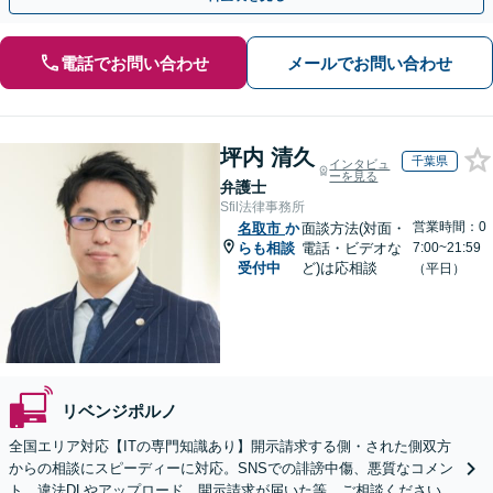
電話でお問い合わせ
メールでお問い合わせ
坪内 清久
千葉県
インタビュ
ーを見る
弁護士
Sfil法律事務所
営業時間：0
名取市
か
面談方法(対面・
らも相談
電話・ビデオな
7:00~21:59
受付中
ど)は応相談
（平日）
リベンジポルノ
全国エリア対応【ITの専門知識あり】開示請求する側・された側双方
からの相談にスピーディーに対応。SNSでの誹謗中傷、悪質なコメン
ト、違法DLやアップロード、開示請求が届いた等、ご相談ください