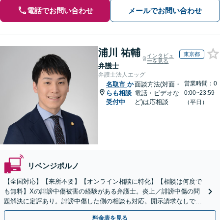
電話でお問い合わせ
メールでお問い合わせ
浦川 祐輔
東京都
インタビュ
ーを見る
弁護士
弁護士法人エッグ
営業時間：0
名取市
か
面談方法(対面・
らも相談
電話・ビデオな
0:00~23:59
受付中
ど)は応相談
（平日）
リベンジポルノ
【全国対応】【来所不要】【オンライン相談に特化】【相談は何度で
も無料】Xの誹謗中傷被害の経験がある弁護士。炎上／誹謗中傷の問
題解決に定評あり。誹謗中傷した側の相談も対応。開示請求なしで本
人の特定ができる場合もあり。
料金表を見る