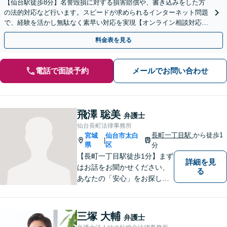
【仙台駅徒歩8分】名誉毀損に対する損害賠償や、書き込みをした方
の法的対応など行います。スピードが求められるインターネット問題
で、経験を活かし無駄なく素早い対応を実現【オンライン相談対応】
【発信者情報開示命令申立て対応】
料金表を見る
電話で面談予約
メールでお問い合わせ
飛澤 聡美
弁護士
仙台長町法律事務所
長町一丁目駅
から徒歩1
宮城
仙台市太白
|
県
区
分
【長町一丁目駅徒歩1分】まず
詳細を見
はお話をお聞かせください、
る
あなたの「安心」をお探しし
ます。些細なことでも気軽に
お話に来ていただいて大丈夫
です。解決のためのお手伝い
三塚 大輔
弁護士
をいたしますので、悩んでい