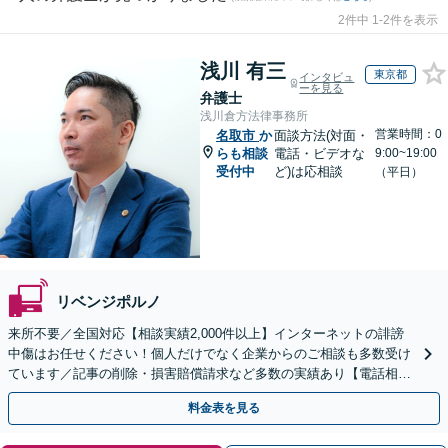
2件中 1-2件を表示
浅川 有三
東京都
インタビュ
ーを見る
弁護士
浅川倉方法律事務所
営業時間：0
名取市
か
面談方法(対面・
らも相談
電話・ビデオな
9:00~19:00
受付中
ど)は応相談
（平日）
リベンジポルノ
来所不要／全国対応【相談実績2,000件以上】インターネットの誹謗
中傷はお任せください！個人だけでなく企業からのご相談も多数受け
ています／記事の削除・損害賠償請求など多数の実績あり【電話相談
可】【初回相談無料】【夜間休日面談可】
料金表を見る