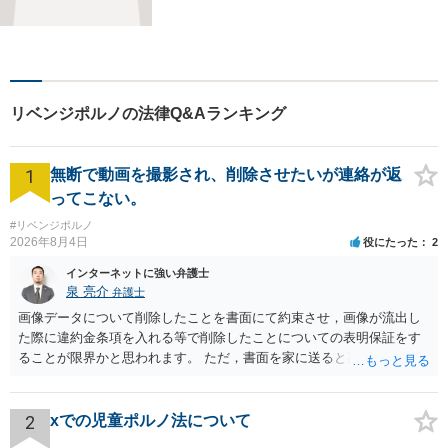
ださい。民事刑事問わず培っ
てきた経験を生かしたリーガ
ルサービスが提供できます。
リベンジポルノの法律Q&Aランキング
1
無断で動画を撮影され、削除させたいが連絡が返
ってこない。
#リベンジポルノ
2026年8月4日
役にたった
2
インターネットに強い弁護士
泉 亮介
弁護士
画像データについて削除したことを書面にて約束させ，画像が流出し
た際に違約金条項を入れる等で削除したことについての表明保証をす
ることが限界かと思われます。 ただ，書面を家に送ると家族に不貞行
為が発覚しご自身が慰謝料請求を受けるリスクがあるため，書面で削
除等を求めることは避けたほうが良いかと思われます。
2
xでの児童ポルノ法について