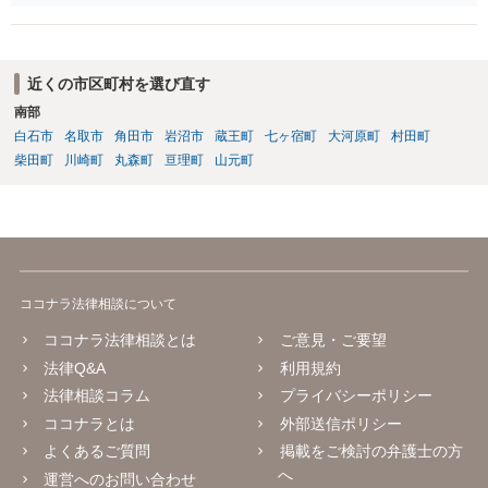
で、詐欺罪が 成立する余地はないと考えます。 以上ご参考までに。
近くの市区町村を選び直す
南部
白石市
名取市
角田市
岩沼市
蔵王町
七ヶ宿町
大河原町
村田町
柴田町
川崎町
丸森町
亘理町
山元町
ココナラ法律相談について
ココナラ法律相談とは
ご意見・ご要望
法律Q&A
利用規約
法律相談コラム
プライバシーポリシー
ココナラとは
外部送信ポリシー
よくあるご質問
掲載をご検討の弁護士の方
へ
運営へのお問い合わせ