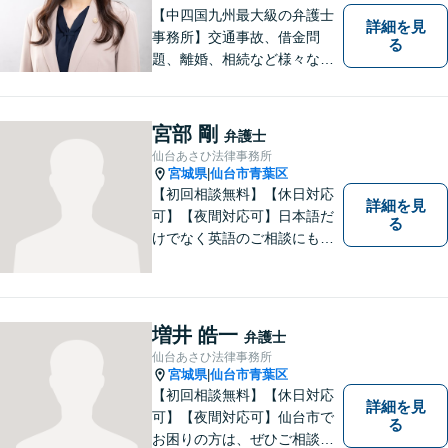
ります。
【中四国九州最大級の弁護士
詳細を見
事務所】交通事故、借金問
る
題、離婚、相続など様々な問
題について、「何度でも無
料」の相談を行っています！
まずはお気軽にご相談くださ
宮部 剛
弁護士
い！
仙台あさひ法律事務所
宮城県
仙台市青葉区
|
【初回相談無料】【休日対応
詳細を見
可】【夜間対応可】日本語だ
る
けでなく英語のご相談にも対
応できます。仙台市でお困り
の方は、ぜひご相談くださ
い。
増井 皓一
弁護士
仙台あさひ法律事務所
宮城県
仙台市青葉区
|
【初回相談無料】【休日対応
詳細を見
可】【夜間対応可】仙台市で
る
お困りの方は、ぜひご相談く