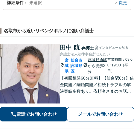
詳細条件
未選択
変更
名取市から近いリベンジポルノに強い弁護士
田中 航
弁護士
インタビューを見る
弁護士法人法律事務所せんだい
宮城野通駅
営業時間：09:0
宮
仙台市
0~19:00（平
城
宮城野
から徒歩3
|
県
区
日）
分
【初回相談60分無料】【仙台駅6分】借
金問題／離婚問題／相続トラブルの解
決実績多数あり。依頼者さまのお話や
ご要望を丁寧にお聞きし、弁護士が解
決まで対応・サポートします【土曜日
も営業】交通事故や刑事事件のご相談
電話でお問い合わせ
メールでお問い合わせ
もお任せください【Web面談可】