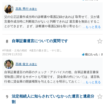
高島 秀行
弁護士
父の公正証書作成当時の診断書や看護記録があれば 取寄せて、父が遺
言書作成当時に判断能力がないと判断できれば 遺言書を無効とするこ
とができます。 まず、診断書や看護記録を取り寄せるのが重要となり
ます。 ご自分で取り寄せるか、弁護士に取り寄せてもらうかしたらよ
いと思います。
8
自筆証書遺言についての質問です
#不動産・土地の相続
#遺言の書き直し・やり直し
2023年11月3日
役にたった
2
髙橋 俊太
弁護士
自筆証書遺言の内容のチェック・アドバイスの他、自筆証書遺言書保
管制度に関するサポートも可能です。 貸金庫の件については、遺言執
行者に貸金庫の開披権限を与えることを明示しておくことでクリアで
きます。
9
法定相続人に知らされていなかった遺言と遺産分
割