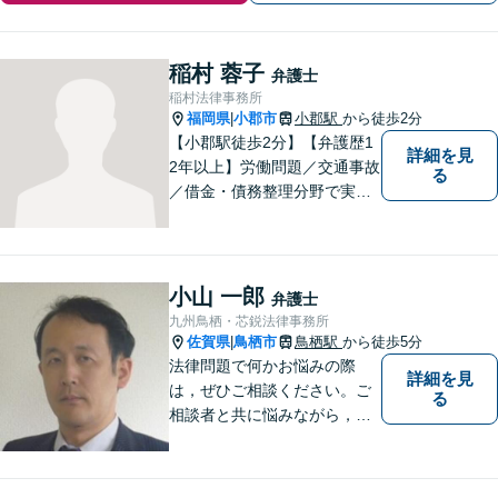
稲村 蓉子
弁護士
稲村法律事務所
福岡県
小郡市
小郡駅
から徒歩2分
|
【小郡駅徒歩2分】【弁護歴1
詳細を見
2年以上】労働問題／交通事故
る
／借金・債務整理分野で実績
多数！「その場しのぎではな
い、未来の生活を見越した解
決」がモットーです。皆様が
笑顔と元気を取り戻し、新た
小山 一郎
弁護士
な第一歩を踏み出せるよう、
九州鳥栖・芯鋭法律事務所
最大限尽力します。
佐賀県
鳥栖市
鳥栖駅
から徒歩5分
|
法律問題で何かお悩みの際
詳細を見
は，ぜひご相談ください。ご
る
相談者と共に悩みながら，い
い解決を目指したいと思って
おります