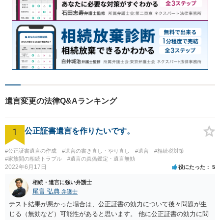
遺言変更の法律Q&Aランキング
1
公正証書遺言を作りたいです。
#公正証書遺言の作成
#遺言の書き直し・やり直し
#遺言
#相続税対策
#家族間の相続トラブル
#遺言の真偽鑑定・遺言無効
2022年6月17日
役にたった
5
相続・遺言に強い弁護士
尾畠 弘典
弁護士
テスト結果が悪かった場合は、公正証書の効力について後々問題が生
じる（無効など）可能性があると思います。 他に公正証書の効力に問