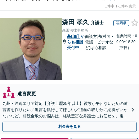
1件中 1-1件を表示
森田 孝久
弁護士
福岡県
森田法律事務所
営業時間：0
基山町
か
面談方法(対面・
らも相談
電話・ビデオな
9:00~18:30
受付中
ど)は応相談
（平日）
遺言変更
九州・沖縄エリア対応【弁護士歴25年以上】親族が争わないための遺
言書を作りたい／遺言を執行してほしい／遺産の取り分に納得がいか
ないなど、相続全般のお悩みは、経験豊富な弁護士にお任せを。複雑
な問題も粘り強く対応し、解決に導きます。
料金表を見る