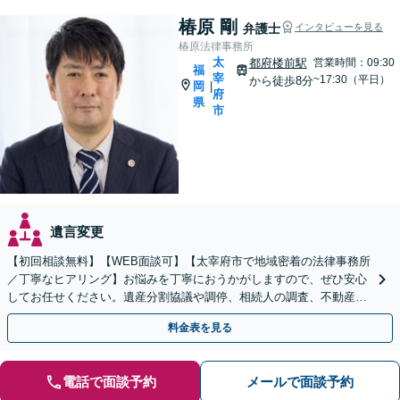
椿原 剛
弁護士
インタビューを見る
椿原法律事務所
太
都府楼前駅
営業時間：09:30
福
宰
~17:30（平日）
から徒歩8分
岡
|
府
県
市
遺言変更
【初回相談無料】【WEB面談可】【太宰府市で地域密着の法律事務所
／丁寧なヒアリング】お悩みを丁寧におうかがしますので、ぜひ安心
してお任せください。遺産分割協議や調停、相続人の調査、不動産相
続、使い込み・寄与分など、幅広く対応
料金表を見る
電話で面談予約
メールで面談予約