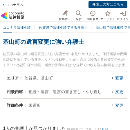
弁護士の方はこちら
ココナラへ
投稿する
探す
閲覧履歴
マイリスト
ログイン
ココナラ法律相談
佐賀県で法律相談できる弁護士
基山町で法律相談で
基山町の遺言変更に強い弁護士
佐賀県の基山町で遺言変更に強い弁護士が1名見つかりました。休日面談や夜間
面談に対応している弁護士なども掲載中。相続・遺言に関係する家族間の相続
トラブルや認知症の相続、遺産分割等の細かな分野での絞り込み検索もでき便
利です。特に筑紫野基山法律事務所の尾関 大雅弁護士のプロフィール情報や弁
護士費用、強みなどが注目されています。『基山町で土日や夜間に発生した遺
エリア
佐賀県、基山町
変更
言変更のトラブルを今すぐに弁護士に相談したい』『遺言変更のトラブル解決
の実績豊富な近くの弁護士を検索したい』『初回相談無料で遺言変更を法律相
相談内容
相続・遺言、遺言の書き直し・やり直し
変更
談できる基山町内の弁護士に相談予約したい』などでお困りの相談者さんにお
すすめです。
詳細条件
未選択
変更
1
人の弁護士が見つかりました
(検索結果について詳しくは
こちら
)