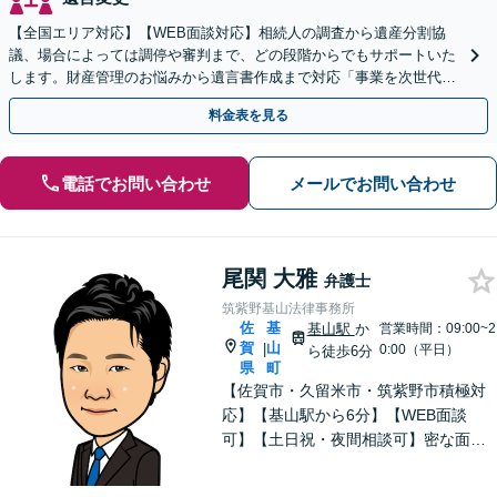
【全国エリア対応】【WEB面談対応】相続人の調査から遺産分割協
議、場合によっては調停や審判まで、どの段階からでもサポートいた
します。財産管理のお悩みから遺言書作成まで対応「事業を次世代に
引き継ぐ安心の事業承継をサポート」【完全個室相談】
料金表を見る
電話でお問い合わせ
メールでお問い合わせ
尾関 大雅
弁護士
筑紫野基山法律事務所
佐
基
基山駅
か
営業時間：09:00~2
賀
山
|
0:00（平日）
ら徒歩6分
県
町
【佐賀市・久留米市・筑紫野市積極対
応】【基山駅から6分】【WEB面談
可】【土日祝・夜間相談可】密な面談
とこまめな連絡を心がけ、きめ細やか
にサポート！依頼者様の想いを汲み取