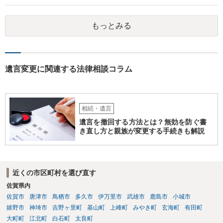
とはできないのです。
もっとみる
遺言変更に関連する法律相談コラム
相続・遺言
遺言を撤回する方法とは？無効を防ぐ書
き直し方と親族が変更する手続きも解説
近くの市区町村を選び直す
佐賀県内
佐賀市
唐津市
鳥栖市
多久市
伊万里市
武雄市
鹿島市
小城市
嬉野市
神埼市
吉野ヶ里町
基山町
上峰町
みやき町
玄海町
有田町
大町町
江北町
白石町
太良町