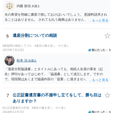
がありえますが、その予防方法は、遺言者と面談してみないと判断が
内藤 政信
弁護士
難しいです。
夫の希望を明確に書面で残しておけばいいでしょう。 慰謝料請求され
ることはありません。 されても払う義務はありません。
6
遺産分割についての相談
#家族間の相続トラブル
#遺言の書き直し・やり直し
2023年7月14日
役にたった
3
松本 治
弁護士
「遺産分割協議書」とタイトルにあっても、相続人全員の署名（記
名）押印があってはじめて、「協議書」として成立します。ですの
で、現段階はあくまで協議内容の「提案」に過ぎません。 納得がいか
なければ、署名（記名）押印を拒むことです。１人でも拒むと協議不
成立となります。その場合、成立させたい相続人が、家庭裁判所に遺
産分割調停を申し立てなければなりません。 なお、弁護士の送付状
7
公正証書遺言書の不服申し立てをして、勝ち目は
は、通常、相続人全員分の（本件であれば４通の）「遺産分割協議
ありますか？
書」を作成するところ、１通だけの作成にとどめる理由が書かれてい
#公正証書遺言の作成
#遺言の書き直し・やり直し
るものです。
2018年12月7日
役にたった
3