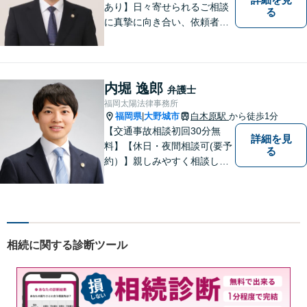
あり】日々寄せられるご相談
る
に真摯に向き合い、依頼者の
皆様の力となることを心がけ
ています。 事業の成長を目指
す法人・個人の方々には、経
営課題の解決に向けた最適な
内堀 逸郎
弁護士
法的サポートを提供し、安定
福岡太陽法律事務所
した経営基盤の構築をお手伝
福岡県
大野城市
白木原駅
から徒歩1分
|
いいたします。
【交通事故相談初回30分無
詳細を見
料】【休日・夜間相談可(要予
る
約）】親しみやすく相談しや
すい弁護士です。自慢のフッ
トワークで依頼者様のために
最善の努力を尽くします。
相続に関する診断ツール