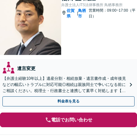
弁護士法人ITS法律事務所 鳥栖事務所
佐賀
鳥栖
営業時間：09:00~17:00（平
|
県
市
日）
遺言変更
【弁護士経験10年以上】遺産分割・相続放棄・遺言書作成・成年後見
などの幅広いトラブルに対応可能◎相続は親族同士で争いになる前に
ご相談ください。税理士・行政書士と連携して素早く対処します【夜
間・休日の相談可能】【初回のご相談30分無料】
料金表を見る
電話でお問い合わせ