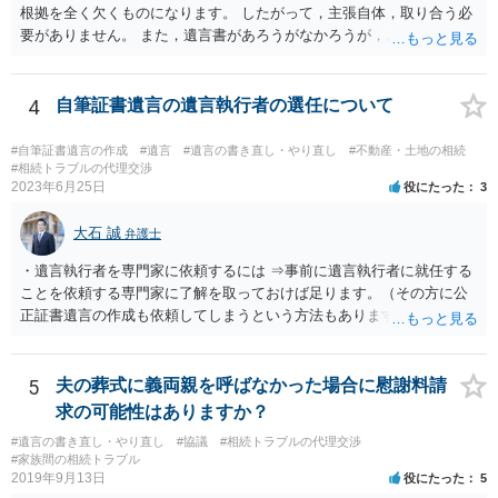
根拠を全く欠くものになります。 したがって，主張自体，取り合う必
要がありません。 また，遺言書があろうがなかろうが，お父上のご兄
弟と面会しなければならない義務はもともとありません。 峰岸先生の
ご回答にもありますが， 代理人弁護士をたてて，その弁護士から相手
方に対して， ・相続に関する主張は法的根拠がなく，一切応じないこ
4
自筆証書遺言の遺言執行者の選任について
と ・今後一切の連絡をしてこないでほしいこと ・連絡を継続してくる
ようであれば警察への通報や法的措置も辞さないこと などを記載した
#自筆証書遺言の作成
#遺言
#遺言の書き直し・やり直し
#不動産・土地の相続
書面を発送してもらうことがよろしいように思います。
#相続トラブルの代理交渉
2023年6月25日
役にたった
3
大石 誠
弁護士
・遺言執行者を専門家に依頼するには ⇒事前に遺言執行者に就任する
ことを依頼する専門家に了解を取っておけば足ります。（その方に公
正証書遺言の作成も依頼してしまうという方法もあります） 事前に了
解を取るだけであれば、契約は不要ですし、契約料を払う必要もあり
ません。 遺言執行者に就任し、遺言執行が完了したときの報酬だけ、
弁護士費用としてかかります。 ・亡くなった際に、法務局に預けた自
5
夫の葬式に義両親を呼ばなかった場合に慰謝料請
筆証書遺言の存在を親族がなかったものにされる可能性 ⇒自筆の遺言
求の可能性はありますか？
書を法務局に保管した場合、死亡後、法務局に遺言書の有無を照会す
#遺言の書き直し・やり直し
#協議
#相続トラブルの代理交渉
ることになりますので、「法務局に預けた自筆証書遺言の存在を親族
#家族間の相続トラブル
がなかったもの」にすることはできません。 存在をなかったものにす
2019年9月13日
役にたった
5
るというよりも、遺言の効力を争う（遺言は無効だ）と主張する場合