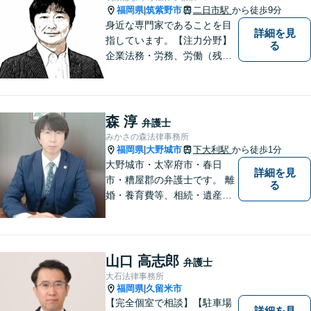
応】
福岡県
筑紫野市
二日市駅
から徒歩9分
|
身近な専門家であることを目
詳細を見
指しています。【注力分野】
る
企業法務・労務、労働（残
業・解雇・労災）、刑事、家
事（離婚・相続・遺言・後
見）、借金整理等
森 淳
弁護士
みかさの森法律事務所
福岡県
大野城市
下大利駅
から徒歩1分
|
大野城市・太宰府市・春日
詳細を見
市・糟屋郡の弁護士です。 離
る
婚・養育費等、相続・遺産分
割、交通事故、借金問題、損
害賠償・慰謝料請求、労働問
題に注力しています。 初回無
料相談あり。出張相談あり。
山口 高志郎
弁護士
２０時まで営業。福岡県全域
大石法律事務所
と周辺対応。
福岡県
久留米市
|
【完全個室で相談】【駐車場
詳細を見