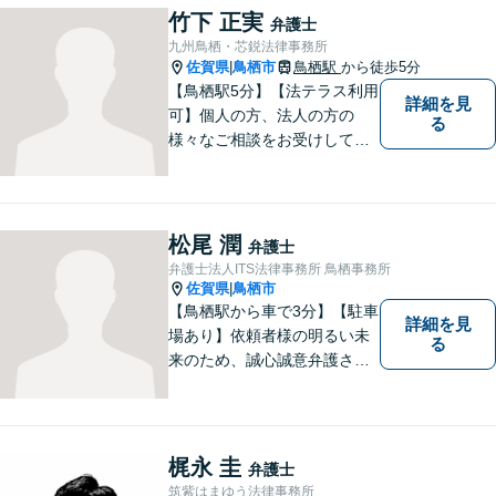
竹下 正実
弁護士
九州鳥栖・芯鋭法律事務所
佐賀県
鳥栖市
鳥栖駅
から徒歩5分
|
【鳥栖駅5分】【法テラス利用
詳細を見
可】個人の方、法人の方の
る
様々なご相談をお受けしてお
ります。依頼者様のお話をし
っかりお聞きし、お気持ちや
ご事情に沿った解決策をご提
案いたします。【債務整理・
松尾 潤
弁護士
残業代請求については初回面
弁護士法人ITS法律事務所 鳥栖事務所
談無料】【土日祝・夜間相談
佐賀県
鳥栖市
|
可】
【鳥栖駅から車で3分】【駐車
詳細を見
場あり】依頼者様の明るい未
る
来のため、誠心誠意弁護させ
ていただきます。弁護士とし
て、毅然とした対応を行いま
す。インターネット／刑事／
相続など、幅広い困りごとに
梶永 圭
弁護士
対応可能！【完全個室で対
筑紫はまゆう法律事務所