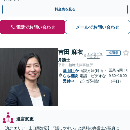
料金表を見る
電話でお問い合わせ
メールでお問い合わせ
吉田 麻衣
福岡県
インタビュ
ーを見る
弁護士
平井・柏﨑法律事務所
営業時間：0
基山町
か
面談方法(対面・
らも相談
電話・ビデオな
9:30~16:00
受付中
ど)は応相談
（平日）
遺言変更
【九州エリア・山口県対応】「話しやすい」と評判の弁護士が親身に