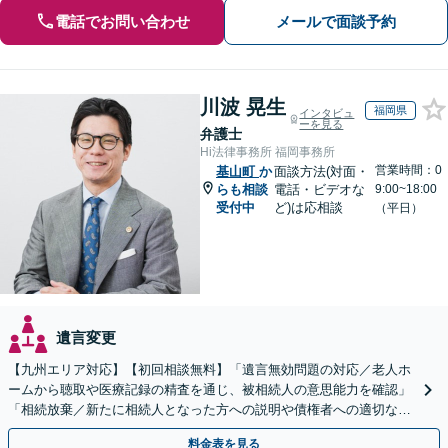
電話でお問い合わせ
メールで面談予約
川波 晃生
福岡県
インタビュ
ーを見る
弁護士
Hi法律事務所 福岡事務所
営業時間：0
基山町
か
面談方法(対面・
らも相談
電話・ビデオな
9:00~18:00
受付中
ど)は応相談
（平日）
遺言変更
【九州エリア対応】【初回相談無料】「遺言無効問題の対応／老人ホ
ームから聴取や医療記録の精査を通じ、被相続人の意思能力を確認」
「相続放棄／新たに相続人となった方への説明や債権者への適切な対
応まで、きめ細やかにサポート」【休日・夜間相談可】
料金表を見る