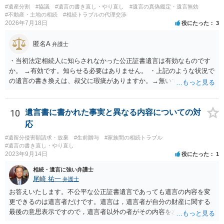
#遺産分割
#協議
#遺言の書き直し・やり直し
#遺言の真偽鑑定・遺言無効
#不動産・土地の相続
#相続トラブルの代理交渉
2026年7月18日
役にたった
3
匿名A
弁護士
・当初法定相続人に知らされなかった公正証書遺言は有効なものです
か。 →有効です。知らせる必要はありません。 ・上記のような状況で
の遺言の書き換えは、叔父に瑕疵がありますか。→無いです。 ・分割
する場合の比率は、現状で、客観的に見てどの程度が妥当と考えられ
ますか。 →本人が自由に決められますので、どこが妥当とは言えない
です。客観的な基準もありません。 ・できれば穏やかに、分割を拒否
10
遺言書に書かれた事実と異なる内容についての対
することはできますか。 →分割を拒否するということは、遺産はいら
応
ないということでしょうか。遺言で、受取を指定されててもいらない
#遺留分侵害額請求・放棄
#生前贈与
#家族間の相続トラブル
と拒否することはできます。理由を説明する必要はありません。
#遺言の書き直し・やり直し
2023年9月14日
役にたった
1
相続・遺言に強い弁護士
尾崎 祐一
弁護士
お答えいたします。不公平な公正証書遺言であっても遺言の内容を変
更できるのは遺言者だけです。遺言は，遺言者が自分の財産に関する
最後の意思表示ですので，遺言者以外の者がその内容を左右させるこ
とはできません。たとえ間違っていても誰かがその内容を変更するこ