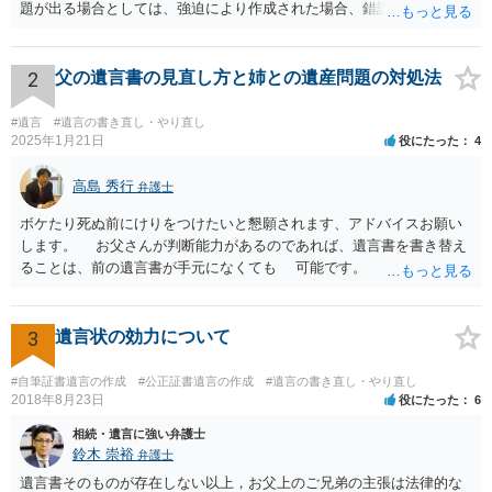
題が出る場合としては、強迫により作成された場合、錯誤（勘違い）
の場合などがあります。 遺言の対象となる財産の多寡などにもよりま
すが、弁護士に作成を依頼する場合は、１０～数十万円程度になるケ
ースが多いと思います。 報酬体系は、弁護士ごとに異なりますので一
2
父の遺言書の見直し方と姉との遺産問題の対処法
律の基準はありません。
#遺言
#遺言の書き直し・やり直し
2025年1月21日
役にたった
4
高島 秀行
弁護士
ボケたり死ぬ前にけりをつけたいと懇願されます、アドバイスお願い
します。 お父さんが判断能力があるのであれば、遺言書を書き替え
ることは、前の遺言書が手元になくても 可能です。 将来遺言の効
力が争われますから、医師にお父さんが判断能力があるかどうか検査
してもらって 診断書を取得して、公証役場へ行って公正証書遺言を
作成するのがよいと思います。 将来争われることが見込まれること
3
遺言状の効力について
から、弁護士に依頼して手続きを進めた方がよいと思います。
#自筆証書遺言の作成
#公正証書遺言の作成
#遺言の書き直し・やり直し
2018年8月23日
役にたった
6
相続・遺言に強い弁護士
鈴木 崇裕
弁護士
遺言書そのものが存在しない以上，お父上のご兄弟の主張は法律的な