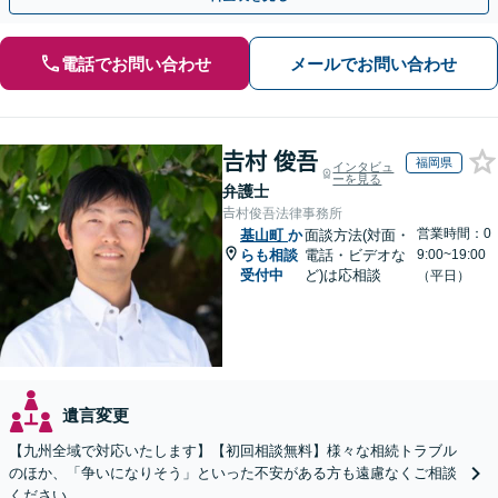
電話でお問い合わせ
メールでお問い合わせ
𠮷村 俊吾
福岡県
インタビュ
ーを見る
弁護士
𠮷村俊吾法律事務所
営業時間：0
基山町
か
面談方法(対面・
らも相談
電話・ビデオな
9:00~19:00
受付中
ど)は応相談
（平日）
遺言変更
【九州全域で対応いたします】【初回相談無料】様々な相続トラブル
のほか、「争いになりそう」といった不安がある方も遠慮なくご相談
ください。