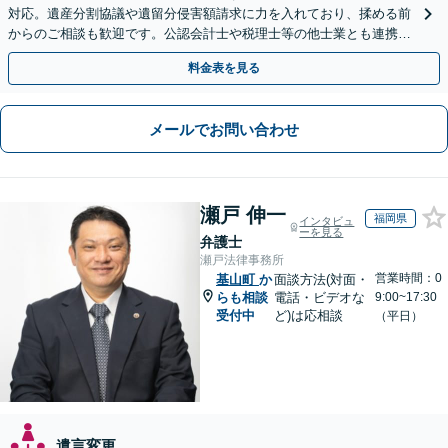
対応。遺産分割協議や遺留分侵害額請求に力を入れており、揉める前
からのご相談も歓迎です。公認会計士や税理士等の他士業とも連携
し、円満な解決を全力でサポートいたします。
料金表を見る
メールでお問い合わせ
瀬戸 伸一
福岡県
インタビュ
ーを見る
弁護士
瀬戸法律事務所
営業時間：0
基山町
か
面談方法(対面・
らも相談
電話・ビデオな
9:00~17:30
受付中
ど)は応相談
（平日）
遺言変更