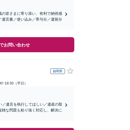
域の皆さまに寄り添い、有利で納得感
／遺言書／使い込み／寄与分／遺留分
でお問い合わせ
福岡県
0~18:30（平日）
い／遺言を執行してほしい／遺産の取
複雑な問題も粘り強く対応し、解決に