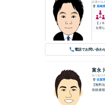
弁護士法
長崎
【ＪＲ
を得ら
電話でお問い合わ
富永 
ありあけ
佐賀
【無料法
依頼者様