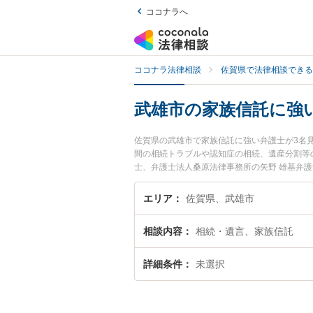
ココナラへ
ココナラ法律相談
佐賀県で法律相談できる
武雄市の家族信託に強
佐賀県の武雄市で家族信託に強い弁護士が3名
間の相続トラブルや認知症の相続、遺産分割等
士、弁護士法人桑原法律事務所の矢野 雄基弁
ぐに弁護士に相談したい』『家族信託のトラブ
などでお困りの相談者さんにおすすめです。
エリア
佐賀県、武雄市
相談内容
相続・遺言、家族信託
詳細条件
未選択