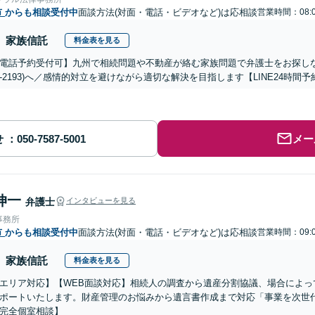
市
からも相談受付中
面談方法(対面・電話・ビデオなど)は応相談
営業時間：08:0
家族信託
料金表を見る
電話予約受付可】九州で相続問題や不動産が絡む家族問題で弁護士をお探しなら熊
288-2193)へ／感情的対立を避けながら適切な解決を目指します【LINE24
せ
メー
伸一
弁護士
インタビューを見る
事務所
市
からも相談受付中
面談方法(対面・電話・ビデオなど)は応相談
営業時間：09:0
家族信託
料金表を見る
エリア対応】【WEB面談対応】相続人の調査から遺産分割協議、場合によっ
ポートいたします。財産管理のお悩みから遺言書作成まで対応「事業を次世
完全個室相談】