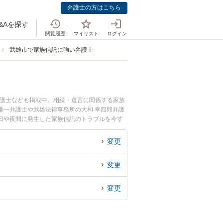
弁護士の方はこちら
&Aを探す
閲覧履歴
マイリスト
ログイン
武雄市で家族信託に強い弁護士
弁護士なども掲載中。相続・遺言に関係する家族
謙一弁護士や武雄法律事務所の大和 幸四郎弁護
日や夜間に発生した家族信託のトラブルを今す
相談できる武雄市内の弁護士に相談予約したい』
変更
変更
変更