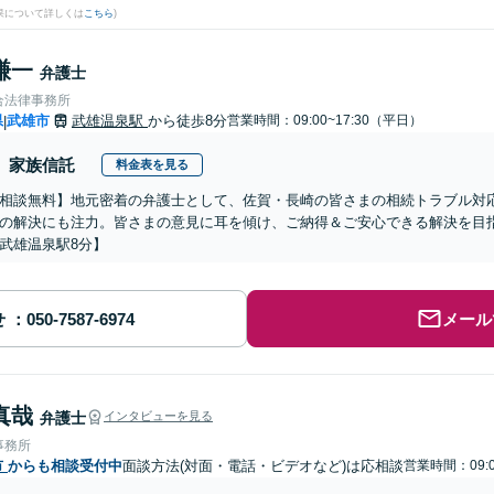
果について詳しくは
こちら
)
謙一
弁護士
合法律事務所
県
武雄市
武雄温泉駅
から徒歩8分
営業時間：09:00~17:30（平日）
|
家族信託
料金表を見る
相談無料】地元密着の弁護士として、佐賀・長崎の皆さまの相続トラブル対
の解決にも注力。皆さまの意見に耳を傾け、ご納得＆ご安心できる解決を目
武雄温泉駅8分】
せ
メール
真哉
弁護士
インタビューを見る
事務所
市
からも相談受付中
面談方法(対面・電話・ビデオなど)は応相談
営業時間：09:0