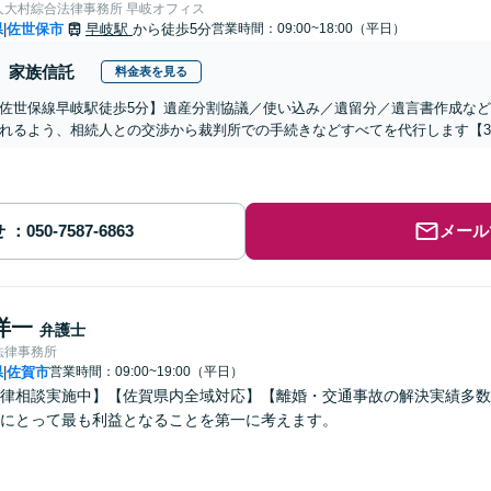
人大村綜合法律事務所 早岐オフィス
県
佐世保市
早岐駅
から徒歩5分
営業時間：09:00~18:00（平日）
|
家族信託
料金表を見る
佐世保線早岐駅徒歩5分】遺産分割協議／使い込み／遺留分／遺言書作成な
れるよう、相続人との交渉から裁判所での手続きなどすべてを代行します【3
せ
メール
洋一
弁護士
法律事務所
県
佐賀市
営業時間：09:00~19:00（平日）
|
律相談実施中】【佐賀県内全域対応】【離婚・交通事故の解決実績多数
にとって最も利益となることを第一に考えます。