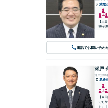
武雄
【土日
96-
電話でお問い合わ
瀬戸 
瀬戸法律
武雄
【全国
でもサ
ト」【