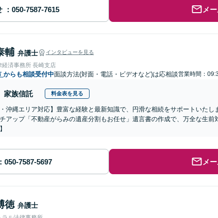
せ
メー
泰輔
弁護士
インタビューを見る
律経済事務所 長崎支店
市
からも相談受付中
面談方法(対面・電話・ビデオなど)は応相談
営業時間：09:3
家族信託
料金表を見る
・沖縄エリア対応】豊富な経験と最新知識で、円滑な相続をサポートいたし
チアップ「不動産がらみの遺産分割もお任せ」遺言書の作成で、万全な生前
】
メー
博徳
弁護士
トラル法律事務所