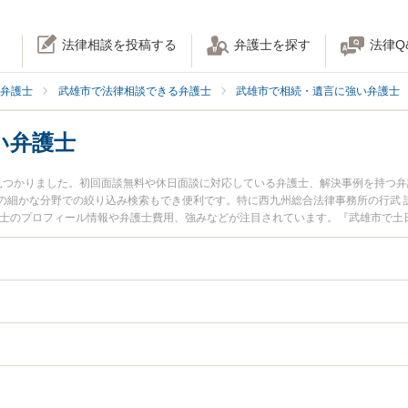
法律相談を投稿する
弁護士を探す
法律Q
弁護士
武雄市で法律相談できる弁護士
武雄市で相続・遺言に強い弁護士
い弁護士
見つかりました。初回面談無料や休日面談に対応している弁護士、解決事例を持つ
の細かな分野での絞り込み検索もでき便利です。特に西九州総合法律事務所の行武 
護士のプロフィール情報や弁護士費用、強みなどが注目されています。『武雄市で土
ル解決の実績豊富な近くの弁護士を検索したい』『初回相談無料で家族信託を法律