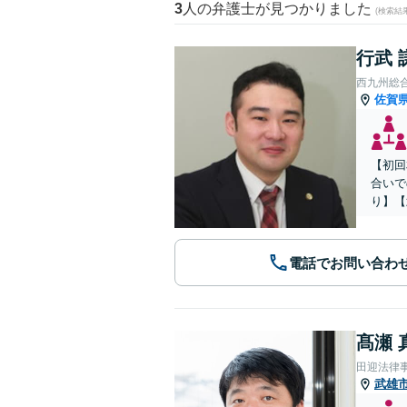
3
人の弁護士が見つかりました
(検索結
行武 
西九州総
佐賀
【初回
合いで
り】【
電話でお問い合わ
髙瀬 
田迎法律
武雄