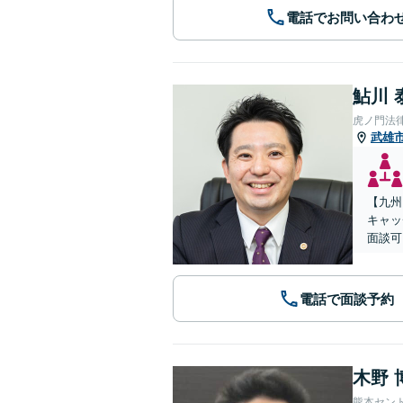
電話でお問い合わ
鮎川 
虎ノ門法
武雄
【九州
キャッ
面談可
電話で面談予約
木野 
熊本セン