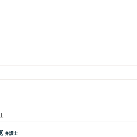
士
寛
弁護士