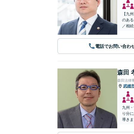
【九州
のある
／相続
電話でお問い合わ
森田 
森田法律
武雄
九州・
り分に
導きま