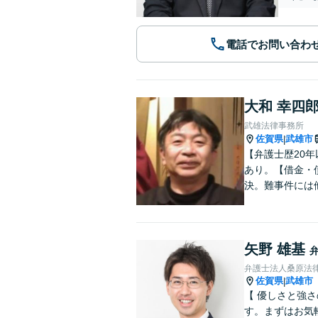
電話でお問い合わ
大和 幸四
武雄法律事務所
佐賀県
武雄市
|
【弁護士歴20
あり。【借金・
決。難事件には
矢野 雄基
弁護士法人桑原法
佐賀県
武雄市
|
【 優しさと強
す。まずはお気