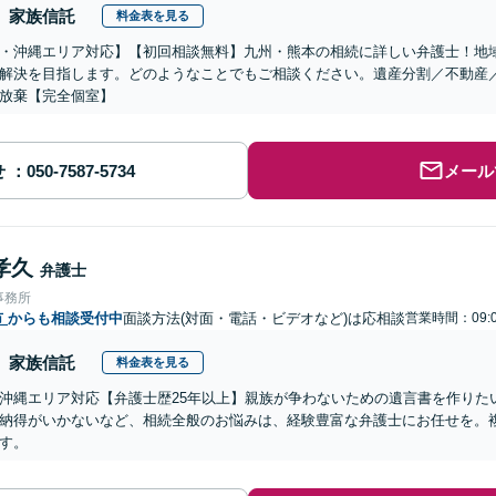
家族信託
料金表を見る
・沖縄エリア対応】【初回相談無料】九州・熊本の相続に詳しい弁護士！地
解決を目指します。どのようなことでもご相談ください。遺産分割／不動産
放棄【完全個室】
せ
メール
孝久
弁護士
事務所
市
からも相談受付中
面談方法(対面・電話・ビデオなど)は応相談
営業時間：09:0
家族信託
料金表を見る
沖縄エリア対応【弁護士歴25年以上】親族が争わないための遺言書を作りた
納得がいかないなど、相続全般のお悩みは、経験豊富な弁護士にお任せを。
す。