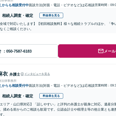
法律事務所
市
からも相談受付中
面談方法(対面・電話・ビデオなど)は応相談
営業時間：09:0
相続人調査・確定
料金表を見る
全域で対応いたします】【初回相談無料】様々な相続トラブルのほか、「争
なくご相談ください。
せ
メール
麻衣
弁護士
インタビューを見る
﨑法律事務所
市
からも相談受付中
面談方法(対面・電話・ビデオなど)は応相談
営業時間：09:3
相続人調査・確定
料金表を見る
エリア・山口県対応】「話しやすい」と評判の弁護士が親身に対応。遺産分
、揉める前からのご相談も歓迎です。公認会計士や税理士等の他士業とも連
す。