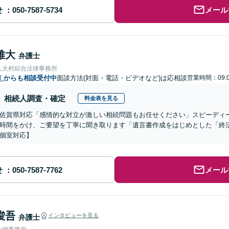
せ
メール
雅大
弁護士
人大村綜合法律事務所
市
からも相談受付中
面談方法(対面・電話・ビデオなど)は応相談
営業時間：09:0
相続人調査・確定
料金表を見る
佐賀県対応「感情的な対立が激しい相続問題もお任せください」スピーディ
時間をかけ、ご要望を丁寧に聞き取ります「遺言書作成をはじめとした「終
個室対応】
せ
メール
 俊吾
インタビューを見る
弁護士