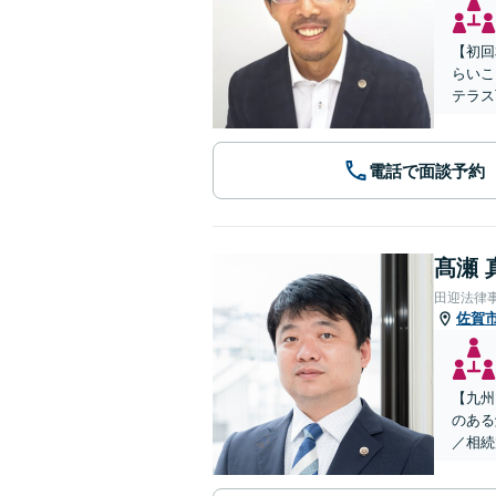
【初回
らいこ
テラス
電話で面談予約
髙瀬 
田迎法律
佐賀
【九州
のある
／相続