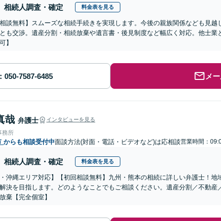
相続人調査・確定
料金表を見る
相談無料】スムーズな相続手続きを実現します。今後の親族関係なども見越
とも交渉。遺産分割・相続放棄や遺言書・後見制度など幅広く対応。他士業
可】
メー
真哉
弁護士
インタビューを見る
事務所
市
からも相談受付中
面談方法(対面・電話・ビデオなど)は応相談
営業時間：09:0
相続人調査・確定
料金表を見る
・沖縄エリア対応】【初回相談無料】九州・熊本の相続に詳しい弁護士！地
解決を目指します。どのようなことでもご相談ください。遺産分割／不動産
放棄【完全個室】