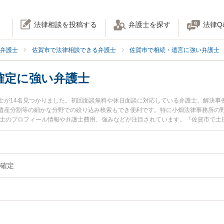
法律相談を投稿する
弁護士を探す
法律Q
弁護士
佐賀市で法律相談できる弁護士
佐賀市で相続・遺言に強い弁護士
確定に強い弁護士
士が14名見つかりました。初回面談無料や休日面談に対応している弁護士、解決事
遺産分割等の細かな分野での絞り込み検索もでき便利です。特に小畑法律事務所の野
護士のプロフィール情報や弁護士費用、強みなどが注目されています。『佐賀市で土
査・確定のトラブル解決の実績豊富な近くの弁護士を検索したい』『初回相談無料
者さんにおすすめです。
確定