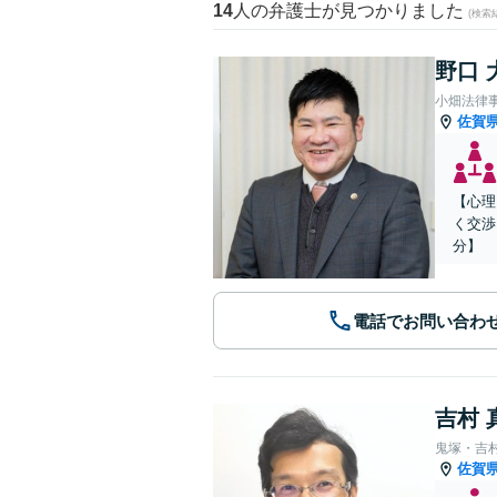
14
人の弁護士が見つかりました
(検索
野口 
小畑法律
佐賀
【心理
く交渉
分】
電話でお問い合わ
吉村 
鬼塚・吉
佐賀