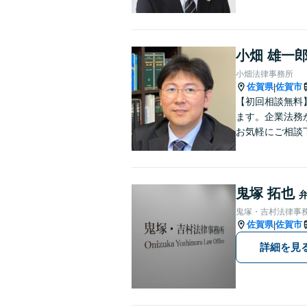
小畑 雄一
小畑法律事務所
佐賀県
佐賀市
|
【初回相談無料
ます。企業法務
お気軽にご相談
鬼塚 拓也
鬼塚・吉村法律事
佐賀県
佐賀市
|
詳細を見