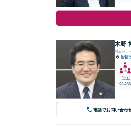
木野 
熊本セン
佐賀
【土日
96-
電話でお問い合わ