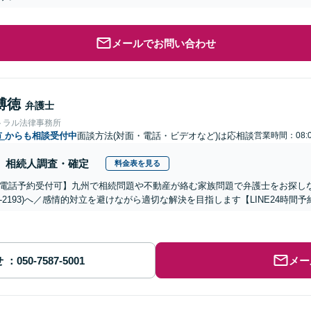
メールでお問い合わせ
博徳
弁護士
トラル法律事務所
市
からも相談受付中
面談方法(対面・電話・ビデオなど)は応相談
営業時間：08:0
相続人調査・確定
料金表を見る
電話予約受付可】九州で相続問題や不動産が絡む家族問題で弁護士をお探しなら熊
288-2193)へ／感情的対立を避けながら適切な解決を目指します【LINE24
せ
メー