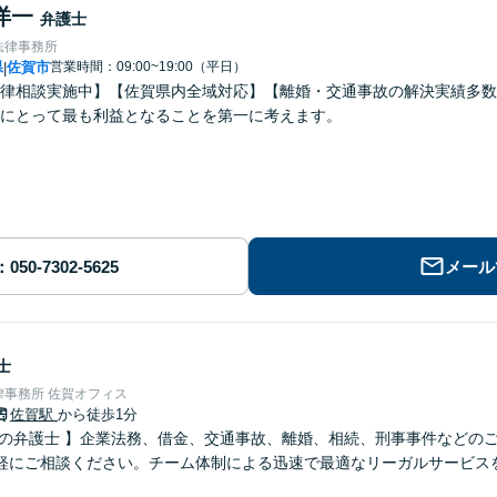
洋一
弁護士
法律事務所
県
佐賀市
営業時間：09:00~19:00（平日）
|
律相談実施中】【佐賀県内全域対応】【離婚・交通事故の解決実績多数
にとって最も利益となることを第一に考えます。
メール
士
事務所 佐賀オフィス
佐賀駅
から徒歩1分
さの弁護士 】企業法務、借金、交通事故、離婚、相続、刑事事件などの
軽にご相談ください。チーム体制による迅速で最適なリーガルサービス