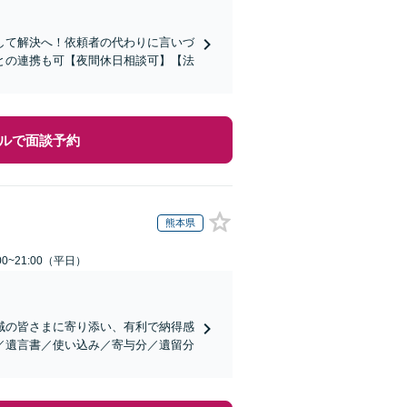
して解決へ！依頼者の代わりに言いづ
との連携も可【夜間休日相談可】【法
ルで面談予約
熊本県
0~21:00（平日）
域の皆さまに寄り添い、有利で納得感
／遺言書／使い込み／寄与分／遺留分