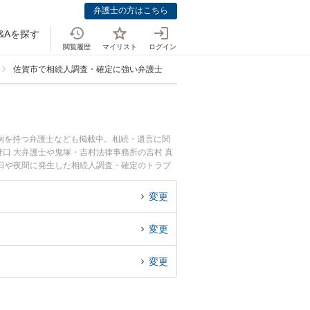
弁護士の方はこちら
&Aを探す
閲覧履歴
マイリスト
ログイン
佐賀市で相続人調査・確定に強い弁護士
例を持つ弁護士なども掲載中。相続・遺言に関
口 大弁護士や鬼塚・吉村法律事務所の吉村 真
日や夜間に発生した相続人調査・確定のトラブ
で相続人調査・確定を法律相談できる佐賀市内の
変更
変更
変更