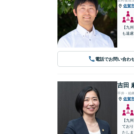
𠮷村俊吾
佐賀
【九州
も遠慮
電話でお問い合わ
吉田 
平井・柏
佐賀
【九州
ており
たしま