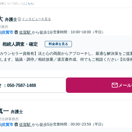
結果について詳しくは
こちら
)
大
弁護士
インタビューを見る
事務所
県
佐賀市
佐賀駅
から徒歩1分
営業時間：10:00~18:00（平日）
|
相続人調査・確定
料金表を見る
カウンセラー資格有】法と心の両面からアプローチし、最適な解決策をご提
します。協議・調停／相続放棄／遺言書作成、何でもご相談ください【出張
せ
メール
真一
弁護士
村法律事務所
県
佐賀市
佐賀駅
から徒歩5分
営業時間：00:00~23:59（平日）
|