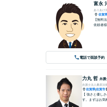
富永 
ありあけ
佐賀
【無料法
依頼者様
電話で面談予約
力丸 哲
弁護
弁護士法人桑原法律
佐賀県
佐賀市
|
【 強さと優し
す。まずはお気