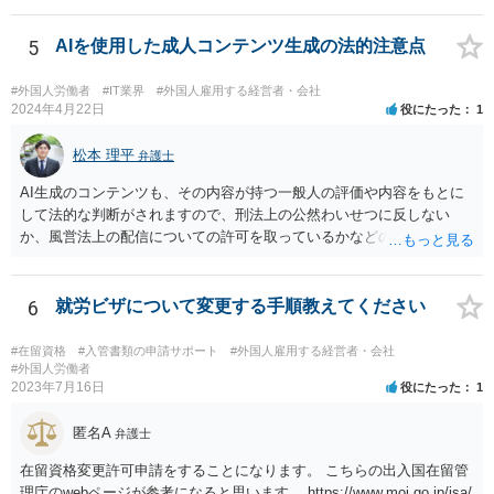
引に退学処分にした場合には、裁判等で退学処分の有効性を争うこと
が考えられます。
5
AIを使用した成人コンテンツ生成の法的注意点
#外国人労働者
#IT業界
#外国人雇用する経営者・会社
2024年4月22日
役にたった
1
松本 理平
弁護士
AI生成のコンテンツも、その内容が持つ一般人の評価や内容をもとに
して法的な判断がされますので、刑法上の公然わいせつに反しない
か、風営法上の配信についての許可を取っているかなどの検討が必要
です。また、外国籍である場合には、風営法上の許可を得られるかど
うかの問題も生じます。
6
就労ビザについて変更する手順教えてください
#在留資格
#入管書類の申請サポート
#外国人雇用する経営者・会社
#外国人労働者
2023年7月16日
役にたった
1
匿名A
弁護士
在留資格変更許可申請をすることになります。 こちらの出入国在留管
理庁のwebページが参考になると思います。 https://www.moj.go.jp/isa/