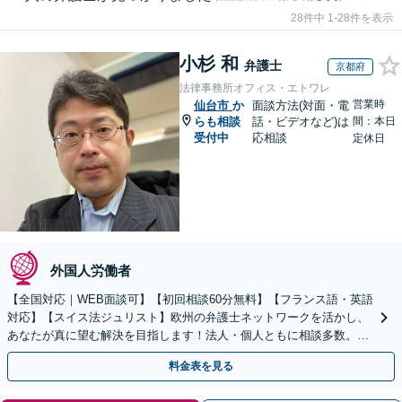
28件中 1-28件を表示
小杉 和
弁護士
京都府
法律事務所オフィス・エトワレ
営業時
仙台市
か
面談方法(対面・電
らも相談
話・ビデオなど)は
間：本日
受付中
応相談
定休日
外国人労働者
【全国対応｜WEB面談可】【初回相談60分無料】【フランス語・英語
対応】【スイス法ジュリスト】欧州の弁護士ネットワークを活かし、
あなたが真に望む解決を目指します！法人・個人ともに相談多数。細
やかな連絡と粘り強い交渉を徹底【休日・夜間相談可】
料金表を見る