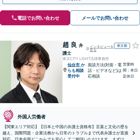
電話でお問い合わせ
メールでお問い合わせ
趙 良
弁
東京都
インタビューを
見る
護士
東京CITY LIGHT法律事務所
営業時
仙台市
か
面談方法(対面・電
らも相談
話・ビデオなど)は
間：本日
受付中
応相談
定休日
外国人労働者
【関東エリア対応】【日本と中国の弁護士資格有】言葉と文化の壁を
越え、国際問題・企業法務から日常のトラブルまで代表弁護士が直接
対応。日本全国どこからでも安心してご相談いただけます。まずは一