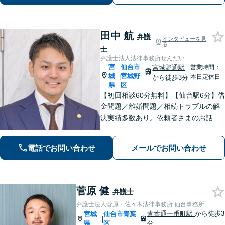
回相談60分無料】【オンライン相談可
能】
田中 航
弁護
インタビューを見
る
士
弁護士法人法律事務所せんだい
宮
仙台市
宮城野通駅
営業時間：
城
宮城野
|
本日定休日
から徒歩3分
県
区
【初回相談60分無料】【仙台駅6分】借
金問題／離婚問題／相続トラブルの解
決実績多数あり。依頼者さまのお話や
ご要望を丁寧にお聞きし、弁護士が解
決まで対応・サポートします【土曜日
電話でお問い合わせ
メールでお問い合わせ
も営業】交通事故や刑事事件のご相談
もお任せください【Web面談可】
菅原 健
弁護士
弁護士法人菅原・佐々木法律事務所 仙台事務所
青葉通一番町駅
から徒歩3
宮城
仙台市青葉
|
県
区
分