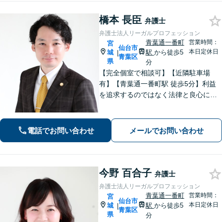
橋本 長臣
弁護士
弁護士法人リーガルプロフェッション
青葉通一番町
営業時間：
宮
仙台市
本日定休日
城
駅
から徒歩5
|
青葉区
県
分
【完全個室で相談可】【近隣駐車場
有】【青葉通一番町駅 徒歩5分】利益
を追求するのではなく法律と良心に従
って紛争の解決をすることが大切だと
考えています。依頼者様の意向を丁寧
にお聞きしご要望に沿った解決をする
電話でお問い合わせ
メールでお問い合わせ
ように心がけています。お気軽にご相
談ください。
今野 百合子
弁護士
弁護士法人リーガルプロフェッション
青葉通一番町
営業時間：
宮
仙台市
本日定休日
城
駅
から徒歩5
|
青葉区
県
分