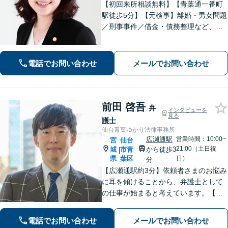
【初回来所相談無料】【青葉通一番町
駅徒歩5分】【元検事】離婚・男女問題
／刑事事件／借金・債務整理など、あ
らゆる法律問題に全力を尽くします。
ご相談者さまのお話を丁寧にうかが
い、最善の解決策へと導くことを最も
電話でお問い合わせ
メールでお問い合わせ
重視しています。お困りの方はご相談
ください。
前田 啓吾
弁
インタビューを
見る
護士
仙台青葉ゆかり法律事務所
広瀬通駅
営業時間：10:00~
宮
仙台
21:00（土日祝
城
市青
から徒歩3
|
県
葉区
日）
分
【広瀬通駅約3分】依頼者さまのお悩み
に耳を傾けることから、弁護士として
の仕事が始まると考えています。【離
婚・男女問題】親権・面会・モラハラ
など男性からのご依頼多数【相続・遺
電話でお問い合わせ
メールでお問い合わせ
言】遺産分割などスムーズに解決【初