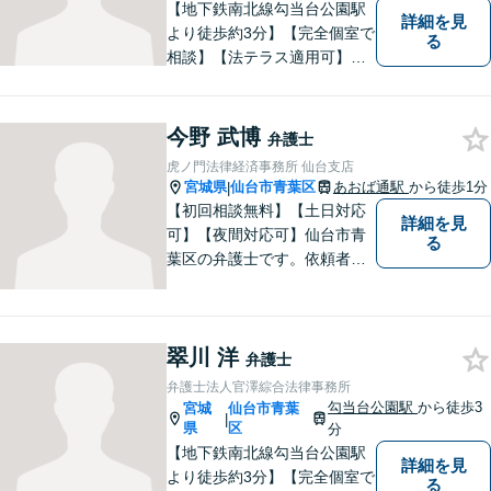
【地下鉄南北線勾当台公園駅
詳細を見
より徒歩約3分】【完全個室で
る
相談】【法テラス適用可】民
間企業でサラリーマンを経験
しております。 その経験を活
かし依頼者の立場に立った事
今野 武博
弁護士
件の解決をめざします。法律
虎ノ門法律経済事務所 仙台支店
問題でお困りの方はお気軽に
宮城県
仙台市青葉区
あおば通駅
から徒歩1分
|
ご相談ください。
【初回相談無料】【土日対応
詳細を見
可】【夜間対応可】仙台市青
る
葉区の弁護士です。依頼者様
の立場から親身にサポート致
します。
翠川 洋
弁護士
弁護士法人官澤綜合法律事務所
勾当台公園駅
から徒歩3
宮城
仙台市青葉
|
県
区
分
【地下鉄南北線勾当台公園駅
詳細を見
より徒歩約3分】【完全個室で
る