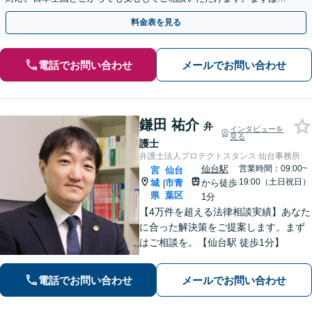
歩を踏み出してみませんか。【初回相談無料】
料金表を見る
電話でお問い合わせ
メールでお問い合わせ
鎌田 祐介
弁
インタビューを
見る
護士
弁護士法人プロテクトスタンス 仙台事務所
仙台駅
営業時間：09:00~
宮
仙台
19:00（土日祝日）
城
市青
から徒歩
|
県
葉区
1分
【4万件を超える法律相談実績】あなた
に合った解決策をご提案します。まず
はご相談を。【仙台駅 徒歩1分】
電話でお問い合わせ
メールでお問い合わせ