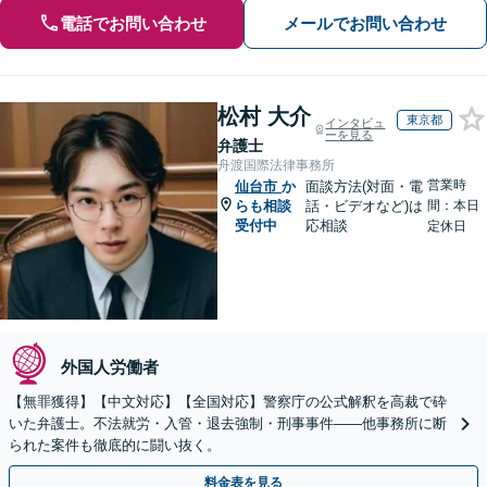
電話でお問い合わせ
メールでお問い合わせ
松村 大介
東京都
インタビュ
ーを見る
弁護士
舟渡国際法律事務所
営業時
仙台市
か
面談方法(対面・電
らも相談
話・ビデオなど)は
間：本日
受付中
応相談
定休日
外国人労働者
【無罪獲得】【中文対応】【全国対応】警察庁の公式解釈を高裁で砕
いた弁護士。不法就労・入管・退去強制・刑事事件——他事務所に断
られた案件も徹底的に闘い抜く。
料金表を見る