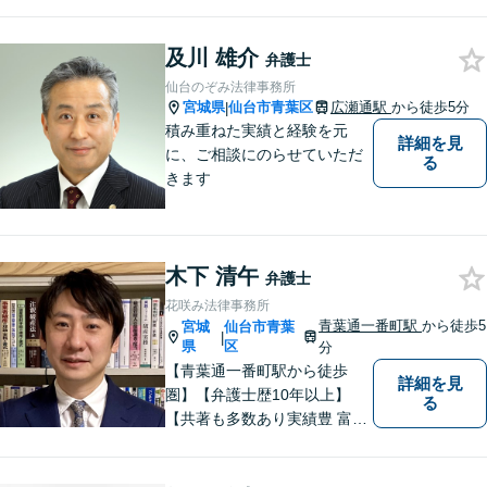
題について、「何度でも無
料」の相談を行っています！
まずはお気軽にご相談くださ
及川 雄介
弁護士
い！
仙台のぞみ法律事務所
宮城県
仙台市青葉区
広瀬通駅
から徒歩5分
|
積み重ねた実績と経験を元
詳細を見
に、ご相談にのらせていただ
る
きます
木下 清午
弁護士
花咲み法律事務所
青葉通一番町駅
から徒歩5
宮城
仙台市青葉
|
県
区
分
【青葉通一番町駅から徒歩
詳細を見
圏】【弁護士歴10年以上】
る
【共著も多数あり実績豊 富】
様々な業種の中小企業からの
ご依頼多数！企業の内情に精