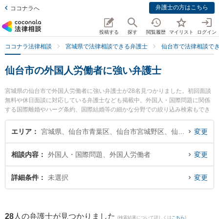
弁護士の方はこちら
ココナラへ
投稿する
探す
閲覧履歴
マイリスト
ログイン
ココナラ法律相談
宮城県で法律相談できる弁護士
仙台市で法律相談で
仙台市の外国人労働者に強い弁護士
宮城県の仙台市で外国人労働者に強い弁護士が28名見つかりました。初回面談
無料や休日面談に対応している弁護士なども掲載中。外国人・国際問題に関係
する国際離婚やハーグ条約、国際結婚等の細かな分野での絞り込み検索もでき
便利です。特に弁護士法人プロテクトスタンス 仙台事務所の鎌田 祐介弁護士や
弁護士法人リーガルプロフェッションの橋本 長臣弁護士、弁護士法人リーガル
エリア
宮城県、仙台市青葉区、仙台市宮城野区、仙台市若林区、仙台市太白区、仙台市泉区
変更
プロフェッションの今野 百合子弁護士のプロフィール情報や弁護士費用、強み
などが注目されています。『仙台市で土日や夜間に発生した外国人労働者のト
相談内容
外国人・国際問題、外国人労働者
変更
ラブルを今すぐに弁護士に相談したい』『外国人労働者のトラブル解決の実績
豊富な近くの弁護士を検索したい』『初回相談無料で外国人労働者を法律相談
できる仙台市内の弁護士に相談予約したい』などでお困りの相談者さんにおす
詳細条件
未選択
変更
すめです。
28
人の弁護士が見つかりました
(検索結果について詳しくは
こちら
)