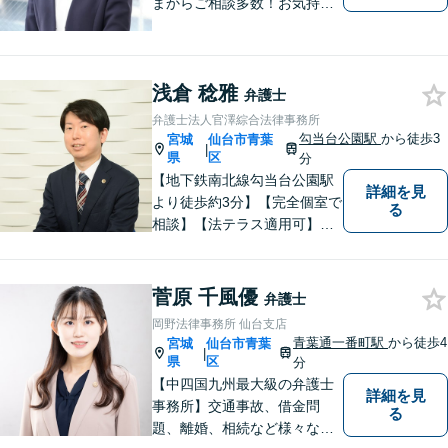
まからご相談多数！お気持ち
に寄り添うことを一番大切に
しています。離婚・男女問題
はお任せください！不貞慰謝
浅倉 稔雅
料請求／親権・養育費【労働
弁護士
問題】マタハラなど女性特有
弁護士法人官澤綜合法律事務所
のトラブルに迅速に対応【初
勾当台公園駅
から徒歩3
宮城
仙台市青葉
|
回相談無料】
県
区
分
【地下鉄南北線勾当台公園駅
詳細を見
より徒歩約3分】【完全個室で
る
相談】【法テラス適用可】十
分な準備と誠実な対応を心が
けております。法律問題でお
困りの方はお気軽にご相談く
菅原 千風優
弁護士
ださい。
岡野法律事務所 仙台支店
青葉通一番町駅
から徒歩4
宮城
仙台市青葉
|
県
区
分
【中四国九州最大級の弁護士
詳細を見
事務所】交通事故、借金問
る
題、離婚、相続など様々な問