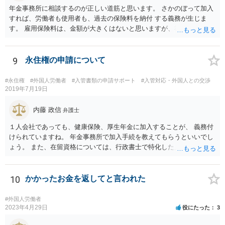
年金事務所に相談するのが正しい道筋と思います。 さかのぼって加入
すれば、労働者も使用者も、過去の保険料を納付 する義務が生じま
す。 雇用保険料は、金額が大きくはないと思いますが、社会保険はか
な りの金額になるでしょう。 加入適用事業者なら罰則もあります。
難しい問題の一つなので、年金事務所および必要に応じて社労士にも
相談されるといいでしょう。
9
永住権の申請について
#永住権
#外国人労働者
#入管書類の申請サポート
#入管対応・外国人との交渉
2019年7月19日
内藤 政信
弁護士
１人会社であっても、健康保険、厚生年金に加入することが、 義務付
けられていますね。 年金事務所で加入手続を教えてもらうといいでし
ょう。 また、在留資格については、行政書士で特化した人が何人も い
るので、まずは、そこから情報を得る方が先ですね。 弁護士で得意な
人は少ないですね。
10
かかったお金を返してと言われた
#外国人労働者
2023年4月29日
役にたった
3