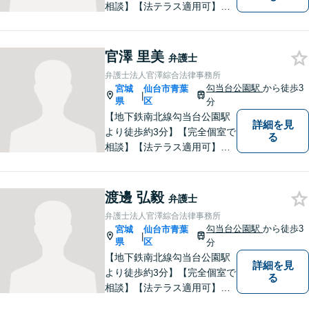
相談】【法テラス適用可】案
件に応じて迅速かつ的確な紛
争解決を目指す一方で、でき
る限り円満な結果が実現する
官澤 里美
弁護士
ことも心がけています。法律
弁護士法人官澤綜合法律事務所
問題でお困りの方はお気軽に
勾当台公園駅
から徒歩3
宮城
仙台市青葉
|
ご相談ください。
県
区
分
【地下鉄南北線勾当台公園駅
詳細を見
より徒歩約3分】【完全個室で
る
相談】【法テラス適用可】
「ネアカ、伸び伸び、へこた
れず！」をモットーによりよ
い事務所を築いていけるよう
渡邊 弘毅
弁護士
に日々の業務に勤しんでおり
弁護士法人官澤綜合法律事務所
ます。法律問題でお困りの方
勾当台公園駅
から徒歩3
宮城
仙台市青葉
|
はお気軽にご相談ください。
県
区
分
【地下鉄南北線勾当台公園駅
詳細を見
より徒歩約3分】【完全個室で
る
相談】【法テラス適用可】何
事にも全力で取り組み、依頼