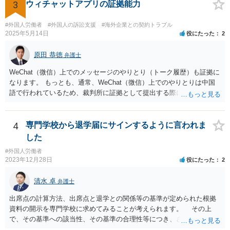
3
ウィチャットアプリの証拠能力
#外国人労働者
#外国人の訴訟支援
#海外企業との契約トラブル
2025年5月14日
役にたった
2
原田 恭徳
弁護士
WeChat（微信）上でのメッセージのやりとり（トーク履歴）も証拠に
なります。 もっとも、通常、WeChat（微信）上でのやりとりは中国
語で行われているため、裁判所に証拠として提出する際には日本語の
翻訳文も一緒に提出する必要があります。
4
専門学校から退学届にサインするように言われま
した
#外国人労働者
2023年12月28日
役にたった
2
清水 卓
弁護士
出席点の計算方法、出席点と退学との関係等の基準が定められた根拠
資料の開示を専門学校に求めてみることが考えられます。 その上
で、その基準への該当性、その基準の合理性等につき、さらなる精査
をしてみる方法もあります。 さらに、もし専門学校側があなたを強