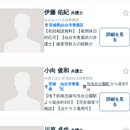
者の方にご安心頂ける弁護士
を目指しております。法律問
伊藤 佑紀
弁護士
題でお困りの方はお気軽にご
仙台あさひ法律事務所
相談ください。
宮城県
仙台市青葉区
|
【初回相談無料】【夜間休日
詳細を見
対応可】【仙台市青葉区の弁
る
護士】破産管財人の経験があ
るからこそ破産しない解決策
を伝えることができます。
小向 俊和
弁護士
弁護士法人官澤綜合法律事務所
勾当台公園駅
から徒歩3
宮城
仙台市青葉
|
県
区
分
【地下鉄南北線勾当台公園駅
詳細を見
より徒歩約3分】【完全個室で
る
相談】【法テラス適用可】
様々な問題について、よりよ
い解決を目指し、依頼者の方
とともに解決に向けて歩んで
川原 卓也