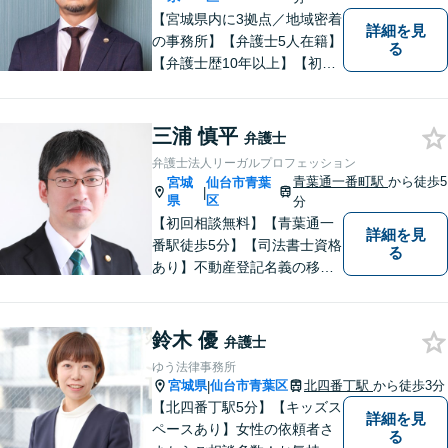
【宮城県内に3拠点／地域密着
詳細を見
の事務所】【弁護士5人在籍】
る
【弁護士歴10年以上】【初回
相談30分無料】「具体的に相
談内容が決まっていない」と
いう方も、まずはお電話くだ
三浦 慎平
弁護士
さい。個人や企業のあらゆる
弁護士法人リーガルプロフェッション
トラブルに対応【青葉通一番
青葉通一番町駅
から徒歩5
宮城
仙台市青葉
|
町駅1分】
県
区
分
【初回相談無料】【青葉通一
詳細を見
番駅徒歩5分】【司法書士資格
る
あり】不動産登記名義の移転
など登記実務に多く携わって
きました。不動産・相続・遺
産分割のほか、交通事故・離
鈴木 優
弁護士
婚・借金などあらゆる法律問
ゆう法律事務所
題に全力を尽くします。お困
宮城県
仙台市青葉区
北四番丁駅
から徒歩3分
|
りの方はまずはご相談くださ
【北四番丁駅5分】【キッズス
詳細を見
い。
ペースあり】女性の依頼者さ
る