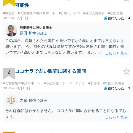
可能性
#加害者
#入管書類の申請サポート
#公然わいせつ
#外国人労働者
#在留資格
2021年12月8日
役にたった
4
刑事事件に強い弁護士
原田 和幸
弁護士
この場合、通報された可能性が高いですか? 高いとまでは言えないと
思います。 今、自分の状況は深刻ですか?後日逮捕され離可能性が高
いですか? 高いとまでは言えないと思います。 また、どんな犯罪をし
てしまいしまったでしょうか? 考えられるとすれば、建造物侵入罪あ
たりでしょうか。
2
ココナラで占い販売に関する質問
#入管書類の申請サポート
#不法滞在・オーバーステイ
#永住権
#外国人労働者
2018年10月13日
役にたった
3
内藤 政信
弁護士
それは僕にはわかりません。 ココナラに問い合わせることになるでし
ょう。