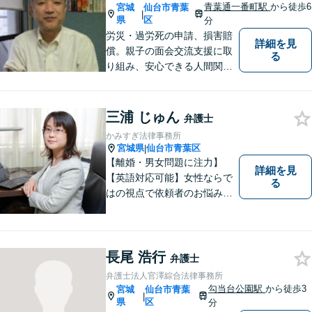
青葉通一番町駅
から徒歩6
宮城
仙台市青葉
|
県
区
分
労災・過労死の申請、損害賠
詳細を見
償。親子の面会交流支援に取
る
り組み、安心できる人間関係
作りに取り組んでいます。
三浦 じゅん
弁護士
かみすぎ法律事務所
宮城県
仙台市青葉区
|
【離婚・男女問題に注力】
詳細を見
【英語対応可能】女性ならで
る
はの視点で依頼者のお悩みに
寄り添い、丁寧かつ迅速なサ
ポートをいたします。離婚・
男女問題やセクハラ事件など
のお困り事がございました
長尾 浩行
弁護士
ら、お気軽にご相談くださ
弁護士法人官澤綜合法律事務所
い。
勾当台公園駅
から徒歩3
宮城
仙台市青葉
|
県
区
分