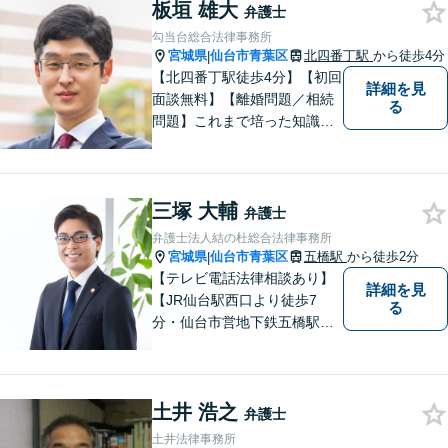
通した深いアドバ イスが可
板垣 雄大
弁護士
能。借金・債務整理に関して
勾当台総合法律事務所
も熟知。
宮城県
仙台市青葉区
北四番丁駅
から徒歩4分
|
【北四番丁駅徒歩4分】【初回
詳細を見
面談無料】【離婚問題／相続
る
問題】これまで培った知識と
経験をもとに、依頼者を最善
の解決に導けるよう全力でサ
ポートします。【休日／夜間
三塚 大輔
対応可能】丁寧かつ迅速多対
弁護士
応でお悩みを解決します。
弁護士法人結の杜総合法律事務所
【明朗な料金体系】お気軽に
宮城県
仙台市青葉区
五橋駅
から徒歩2分
|
ご相談下さい。
【テレビ電話法律相談あり】
詳細を見
【JR仙台駅西口より徒歩7
る
分・仙台市営地下鉄五橋駅北4
出口より徒歩２分】 【初回相
談無料】【税理士法人併設】
【五橋本店・東京支店】【夜
土井 浩之
間・土曜相談あり】【明るく
弁護士
キレイな完全個室相談室】
土井法律事務所