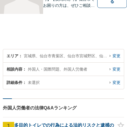
る
お困りの方は、ぜひご相談く
ださい。民事刑事問わず培っ
てきた経験を生かしたリーガ
ルサービスが提供できます。
エリア
宮城県、仙台市青葉区、仙台市宮城野区、仙台市若林区、仙台市太白区、仙台市泉区
変更
相談内容
外国人・国際問題、外国人労働者
変更
詳細条件
未選択
変更
外国人労働者の法律Q&Aランキング
1
多目的トイレでの行為による法的リスクと逮捕の