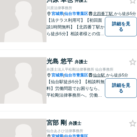
弁護士
いきたいと思います。法律問
川原法律事務所
題でお困りの方はお気軽にご
宮城県
仙台市青葉区
北四番丁駅
から徒歩5分
|
相談ください。
【法テラス利用可】【初回面
詳細を見
談1時間無料】【北四番丁駅か
る
ら徒歩5分】相談者様との信頼
関係を重視し、密なコミュニ
ケーションを取り、不安を与
えないことを大切にしており
光島 悠平
ます。 まずは一度気軽に御相
弁護士
談下さい。
弁護士法人平松剛法律事務所 仙台事務所
宮城県
仙台市青葉区
仙台駅
から徒歩5分
|
【仙台駅徒歩5分】【相談料無
詳細を見
料】労働問題でお困りなら、
る
平松剛法律事務所へ。労働者
を守るため、問題解決に取り
組み続けます。交通事故・ア
スペスト・借金など多岐にわ
宮部 剛
たる事件も、受任可能です。
弁護士
お気軽にご相談ください。
仙台あさひ法律事務所
宮城県
仙台市青葉区
|