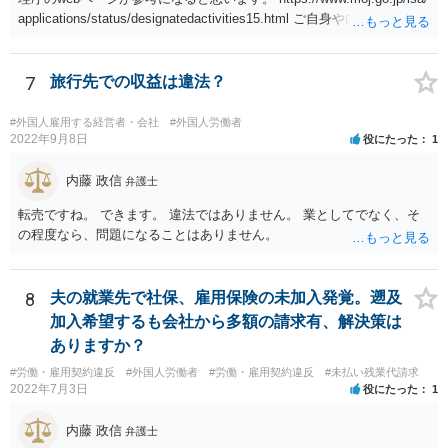
applications/status/designatedactivities15.html ご自身や内定先企業で
の申請ができない又は難しいのであれば、申請取次者の承認を受けて
いる弁護士や行政書士に相談されるのが良いです。
7
旅行先での収益は違法？
#外国人雇用する経営者・会社
#外国人労働者
2022年9月8日
役にたった
1
内藤 政信
弁護士
転売ですね。 できます。 違法ではありません。 業としてでなく、そ
の程度なら、問題になることはありません。
8
夫の就業先で社保、雇用保険の未加入発覚。遡及
加入希望するも会社から多額の請求有、解決策は
ありますか？
#労働・雇用契約違反
#外国人労働者
#労働・雇用契約違反
#未払い残業代請求
2022年7月3日
役にたった
1
内藤 政信
弁護士