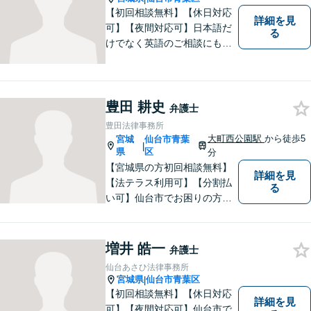
【初回相談無料】【休日対応
詳細を見
可】【夜間対応可】日本語だ
る
けでなく英語のご相談にも対
応できます。仙台市でお困り
の方は、ぜひご相談くださ
い。
豊田 耕史
弁護士
豊田法律事務所
大町西公園駅
から徒歩5
宮城
仙台市青葉
|
県
区
分
【宮城県の方初回相談無料】
詳細を見
【法テラス利用可】【分割払
る
い可】仙台市でお困りの方
は、ぜひともご相談くださ
い。経験豊富な弁護士が法律
問題だけでなく、その後の事
増井 皓一
弁護士
まで相談に乗ります。
仙台あさひ法律事務所
宮城県
仙台市青葉区
|
【初回相談無料】【休日対応
詳細を見
可】【夜間対応可】仙台市で