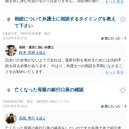
義を差し挟む性質のものではありません。 訴訟物の価額自体が裁判の
目的（審理の対象）となることもありませんので、上申書や証拠を出
したとしても、変更されることはありません。
8
相続について弁護士に相談するタイミングを教え
て下さい
#遺産分割
#相続財産調査・鑑定
2018年9月27日
役にたった
7
相続・遺言に強い弁護士
鈴木 崇裕
弁護士
話合いの余地がないようであれば，遺産分割を進めるためには法的手
続を採る必要があります。 やはり，弁護士への相談を早期になさるこ
とをお勧めいたします。
9
亡くなった母親の銀行口座の確認
#相続財産調査・鑑定
#家族間の相続トラブル
2025年6月18日
役にたった
4
高島 秀行
弁護士
亡くなった母親の銀行口座の確認をしたいのですが弁護士名で紹介状