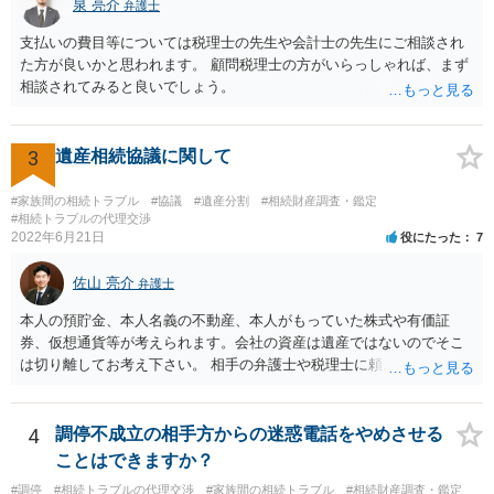
泉 亮介
なぜ調停を申し立てたのか(例えば、あかささんと話合いが出来ない／
弁護士
決裂した、など)や亡くなった方・あかささん・お姉さん間の事情やい
支払いの費目等については税理士の先生や会計士の先生にご相談され
きさつなどが書かれていると思うので、あかささんから見てそれは違
た方が良いかと思われます。 顧問税理士の方がいらっしゃれば、まず
うと感じるところは、どのように違うのか、など書くとよいです。 そ
相談されてみると良いでしょう。
の他、お姉さんの申立書には書かれていないけど、どのように遺産を
分けるかを決めるについてあかささんが重要だと考える事情があれば
(例えば、○○のときにお姉さんは亡くなった方からお金を援助してもら
3
遺産相続協議に関して
った等)、それも書くとよいです。 書かない方が良いと思うことは、遺
産分割に関係ない(と思われる)いきさつを沢山盛り込むことだと考えま
#家族間の相続トラブル
#協議
#遺産分割
#相続財産調査・鑑定
す(あくまで遺産分割に関係することに留める方が、裁判所や調停委員
#相続トラブルの代理交渉
の方に事情を理解してもらいやすいと思います)。
2022年6月21日
役にたった
7
佐山 亮介
弁護士
本人の預貯金、本人名義の不動産、本人がもっていた株式や有価証
券、仮想通貨等が考えられます。会社の資産は遺産ではないのでそこ
は切り離してお考え下さい。 相手の弁護士や税理士に頼んでも守秘義
務を理由に断られる可能性が高いです。 資料は調停を起こしてから任
意に開示を求め、応じなければ「調査嘱託」という手続きを使って銀
行等に照会をかけることになるでしょう。 不動産は、相続登記が済ん
4
調停不成立の相手方からの迷惑電話をやめさせる
でいなければ市役所ないし区役所に、お子様と義父様のつながりがわ
ことはできますか？
かる戸籍一式を揃えてもちこみ、「名寄せ」という手続きをすると、
#調停
#相続トラブルの代理交渉
#家族間の相続トラブル
#相続財産調査・鑑定