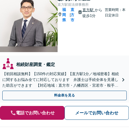
直方駅前法律事務所
福
直
直方駅
から
営業時間：本
岡
方
|
日定休日
徒歩1分
県
市
相続財産調査・鑑定
【初回相談無料】【150件の対応実績】【直方駅1分／地域密着】相続
に関するお悩み全てに対応しております 弁護士は手続全体を見通し
た助言ができます 【対応地域：直方市・八幡西区・宮若市・鞍手
町・小竹町・福智町・中間市】
料金表を見る
電話でお問い合わせ
メールでお問い合わせ