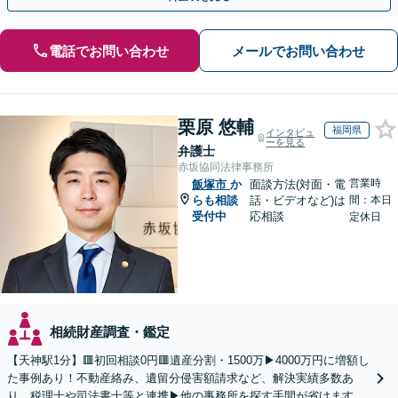
電話でお問い合わせ
メールでお問い合わせ
栗原 悠輔
福岡県
インタビュ
ーを見る
弁護士
赤坂協同法律事務所
営業時
飯塚市
か
面談方法(対面・電
らも相談
話・ビデオなど)は
間：本日
受付中
応相談
定休日
相続財産調査・鑑定
【天神駅1分】🟥初回相談0円🟥遺産分割・1500万▶4000万円に増額し
た事例あり！不動産絡み、遺留分侵害額請求など、解決実績多数あ
り。税理士や司法書士等と連携▶他の事務所を探す手間が省けます！