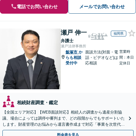
電話でお問い合わせ
メールでお問い合わせ
瀬戸 伸一
福岡県
インタビュ
ーを見る
弁護士
瀬戸法律事務所
営業時
飯塚市
か
面談方法(対面・電
らも相談
話・ビデオなど)は
間：本日
受付中
応相談
定休日
相続財産調査・鑑定
【全国エリア対応】【WEB面談対応】相続人の調査から遺産分割協
議、場合によっては調停や審判まで、どの段階からでもサポートいた
します。財産管理のお悩みから遺言書作成まで対応「事業を次世代に
引き継ぐ安心の事業承継をサポート」【完全個室相談】
料金表を見る