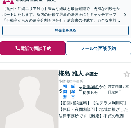
【九州・沖縄エリア対応】豊富な経験と最新知識で、円滑な相続をサ
ポートいたします。所内の研修で最新の法改正にもキャッチアップ
「不動産がらみの遺産分割もお任せ」遺言書の作成で、万全な生前対
策をおこないましょう【夜間・休日面談可】
料金表を見る
電話で面談予約
メールで面談予約
椛島 雅人
弁護士
小島法律事務所
福
飯
新飯塚駅
から
営業時間：本
岡
塚
|
日定休日
徒歩10分
県
市
【初回相談無料】【法テラス利用可】
【休日・夜間相談可】地域に根ざした
法律事務所です【離婚】不貞の慰謝料
請求、養育費、財産分与など、ご相談
ください【交通事故】物損や人身損