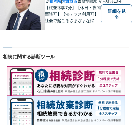
相談いただければ幸いです。
福岡県
大野城市
雑餉隈駅
から徒歩10分
|
【桜並木駅7分】【休日・夜間
詳細を見
面談可】【法テラス利用可】
る
社会で起こるさまざまな悩み
に寄り添い、一件一件丁寧に
取り組むことで、皆さまに安
心を届けたいと考えていま
す。 困りごとやご相談があり
ましたら、どうぞお気軽にお
相続に関する診断ツール
声がけください。