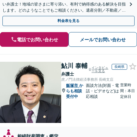
い弁護士！地域の皆さまに寄り添い、有利で納得感のある解決を目指
します。どのようなことでもご相談ください。遺産分割／不動産／遺
言書／使い込み／寄与分／遺留分／相続放棄【完全個室】
料金表を見る
電話でお問い合わせ
メールでお問い合わせ
鮎川 泰輔
長崎県
インタビュ
ーを見る
弁護士
虎ノ門法律経済事務所 長崎支店
営業時
飯塚市
か
面談方法(対面・電
らも相談
話・ビデオなど)は
間：本日
受付中
応相談
定休日
相続財産調査・鑑定