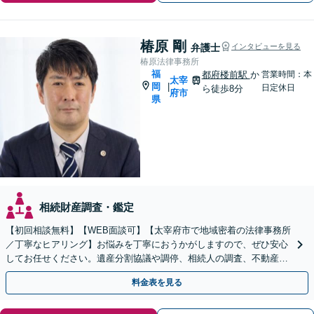
椿原 剛
弁護士
インタビューを見る
椿原法律事務所
福
都府楼前駅
か
営業時間：本
太宰
岡
|
日定休日
ら徒歩8分
府市
県
相続財産調査・鑑定
【初回相談無料】【WEB面談可】【太宰府市で地域密着の法律事務所
／丁寧なヒアリング】お悩みを丁寧におうかがしますので、ぜひ安心
してお任せください。遺産分割協議や調停、相続人の調査、不動産相
続、使い込み・寄与分など、幅広く対応
料金表を見る