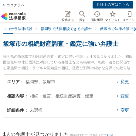
弁護士の方はこちら
ココナラへ
投稿する
探す
閲覧履歴
マイリスト
ログイン
ココナラ法律相談
福岡県で法律相談できる弁護士
飯塚市で法律相談で
飯塚市の相続財産調査・鑑定に強い弁護士
福岡県の飯塚市で相続財産調査・鑑定に強い弁護士が1名見つかりました。初回
面談無料や休日面談に対応している弁護士なども掲載中。相続・遺言に関係す
る家族間の相続トラブルや認知症の相続、遺産分割等の細かな分野での絞り込
み検索もでき便利です。特に小島法律事務所の椛島 雅人弁護士のプロフィール
情報や弁護士費用、強みなどが注目されています。『飯塚市で土日や夜間に発
エリア
福岡県、飯塚市
変更
生した相続財産調査・鑑定のトラブルを今すぐに弁護士に相談したい』『相続
財産調査・鑑定のトラブル解決の実績豊富な近くの弁護士を検索したい』『初
相談内容
相続・遺言、相続財産調査・鑑定
変更
回相談無料で相続財産調査・鑑定を法律相談できる飯塚市内の弁護士に相談予
約したい』などでお困りの相談者さんにおすすめです。
詳細条件
未選択
変更
1
人の弁護士が見つかりました
(検索結果について詳しくは
こちら
)