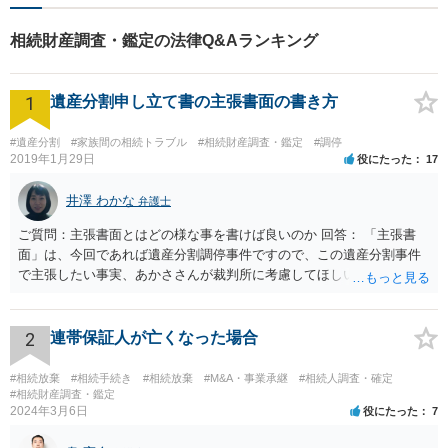
相続財産調査・鑑定の法律Q&Aランキング
1
遺産分割申し立て書の主張書面の書き方
#遺産分割
#家族間の相続トラブル
#相続財産調査・鑑定
#調停
2019年1月29日
役にたった
17
井澤 わかな
弁護士
ご質問：主張書面とはどの様な事を書けば良いのか 回答： 「主張書
面」は、今回であれば遺産分割調停事件ですので、この遺産分割事件
で主張したい事実、あかささんが裁判所に考慮してほしいと思う、亡
くなった方・あかささん・お姉さん間の事情などを記入することにな
ります。 もし、主張したい事実や考慮してほしい事情に関連して
資料を持っているようであれば、主張書面とは別で提出できます。も
2
連帯保証人が亡くなった場合
し、お姉さんに見られたくないような資料がある場合、「非開示の希
望に関する申出書」と共に提出することも考えられます。 ご質問：書
#相続放棄
#相続手続き
#相続放棄
#M&A・事業承継
#相続人調査・確定
いた方が良い事と書かない方が良い事 回答： お姉さんが申立書の「申
#相続財産調査・鑑定
2024年3月6日
役にたった
7
立ての趣旨」のところに書いている遺産の分け方に対して意見があれ
ば、まずそれを書くとよいです。 次に「申立ての理由」のところに、