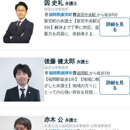
せたオーダーメイド対応を心
因 史礼
弁護士
がけています。
朝道法律事務所
福岡県
新宮町
新宮中央駅
から徒歩5分
|
新宮町の弁護士【新宮中央駅1
詳細を見
2分】解決まで丁寧に対応。提
る
案力を武器に、依頼者さまの
お気持ちを優先した納得の解
決を目指します。相続・遺言
書作成／借金問題／離婚・不
貞慰謝料請求のご相談はお任
後藤 健太郎
弁護士
せください【夜間／休日相談
福津法律事務所
可（要予約）】
福岡県
福津市
福間駅
から徒歩1分
|
【福間駅徒歩1分】【地域に根
詳細を見
ざした弁護士】地域の方々に
る
とっての心強い存在を目指し
ます。離婚問題／相続問題／
交通事故／借金問題／刑事事
件など、幅広い法律問題に対
応可能。【明確な料金体系】
赤木 公
弁護士
身近な法律家として気軽にご
弁護士法人福岡西法律事務所 大野城事務所