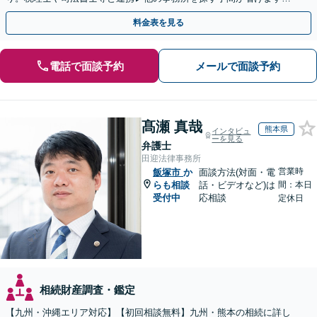
不動産会社と連携し無料査定&財産調査も◎
料金表を見る
電話で面談予約
メールで面談予約
髙瀬 真哉
熊本県
インタビュ
ーを見る
弁護士
田迎法律事務所
営業時
飯塚市
か
面談方法(対面・電
らも相談
話・ビデオなど)は
間：本日
受付中
応相談
定休日
相続財産調査・鑑定
【九州・沖縄エリア対応】【初回相談無料】九州・熊本の相続に詳し