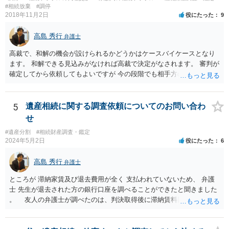
分かると思います。遺産分割協議書の偽造等により既に相続登記され
#相続放棄
#調停
てしまっている場合は、住所などに当たりをつけて登記名義を調べて
2018年11月2日
役にたった
9
探すことになるでしょう。 代理人弁護士を立てられるのはおすすめで
すが、現代では、各々が自由に価格設定をしていますので、特に相場
高島 秀行
弁護士
はお示しできません。ただし、かつて日本弁護士連合会が設けていた
報酬基準を踏まえて価格設定している弁護士は一定数いると思います
高裁で、和解の機会が設けられるかどうかはケースバイケースとなり
ので、それが一応の目安となるでしょう。
ます。 和解できる見込みがなければ高裁で決定がなされます。 審判が
確定してから依頼してもよいですが 今の段階でも相手方の連絡が迷惑
であれば 弁護士に依頼してもよいと思います。
5
遺産相続に関する調査依頼についてのお問い合わ
せ
#遺産分割
#相続財産調査・鑑定
2024年5月2日
役にたった
6
高島 秀行
弁護士
ところが 滞納家賃及び退去費用が全く 支払われていないため、 弁護
士 先生が退去された方の銀行口座を調べることができたと聞きました
。 友人の弁護士が調べたのは、判決取得後に滞納賃料回収のため
に、預金の有無及び残高の開示を求めたもので 判決を取るために、
預金の入出金履歴を調べたわけではありません。 残念ながら、事案