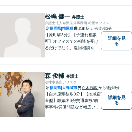
どんな問題でも迅速かつ丁寧
な対応、良質な法的サービス
の提供をモットーとする事務
松嶋 健一
弁護士
所です。
弁護士法人奔流法律事務所 粕屋オフィス
福岡県
粕屋町
原町駅
から徒歩3分
|
【原町駅3分】【子連れ相談
詳細を見
可】オフィスでの相談を受け
る
るだけでなく、巡回相談や出
張相談を定期的に実施、住民
の皆様のニーズに応えられる
よう夜間や休日相談にも柔軟
に対応しております。安心し
森 俊輔
弁護士
てお任せください。
法律事務所アリスタ
福岡県
大野城市
白木原駅
から徒歩9分
|
【白木原駅徒歩9分】【地域密
詳細を見
着型】離婚/相続/交通事故/刑
る
事事件/労働問題など幅広い事
案に対応可能です。弁護士相
談が初めての方もお気軽にご
相談ください。1人1人に合わ