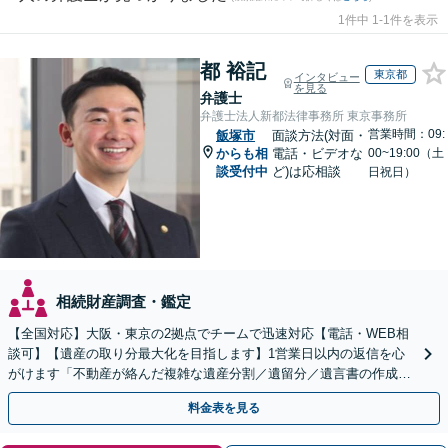
1件中 1-1件を表示
都 裕記
東京都
インタビュー
を見る
弁護士
弁護士法人新都法律事務所 東京事務所
営業時間：09:
飯塚市
面談方法(対面・
からも相
電話・ビデオな
00~19:00（土
談受付中
ど)は応相談
日祝日）
相続財産調査・鑑定
【全国対応】大阪・東京の2拠点でチームで迅速対応【電話・WEB相
談可】【遺産の取り分最大化を目指します】1営業日以内の返信を心
がけます「不動産が絡んだ複雑な遺産分割／遺留分／遺言書の作成・
執行／事業承継など、お任せください」【休日相談あり】
料金表を見る