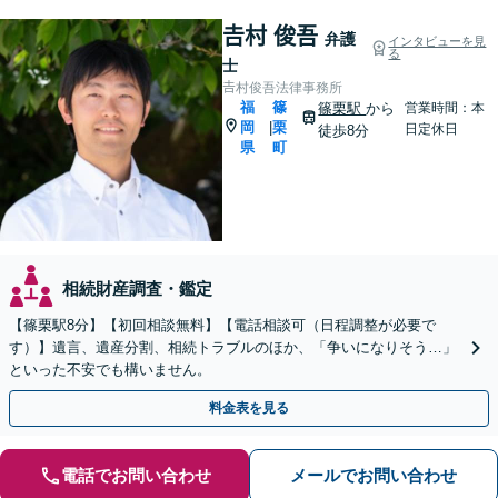
𠮷村 俊吾
弁護
インタビューを見
る
士
𠮷村俊吾法律事務所
福
篠
篠栗駅
から
営業時間：本
岡
栗
|
日定休日
徒歩8分
県
町
相続財産調査・鑑定
【篠栗駅8分】【初回相談無料】【電話相談可（日程調整が必要で
す）】遺言、遺産分割、相続トラブルのほか、「争いになりそう…」
といった不安でも構いません。
料金表を見る
電話でお問い合わせ
メールでお問い合わせ