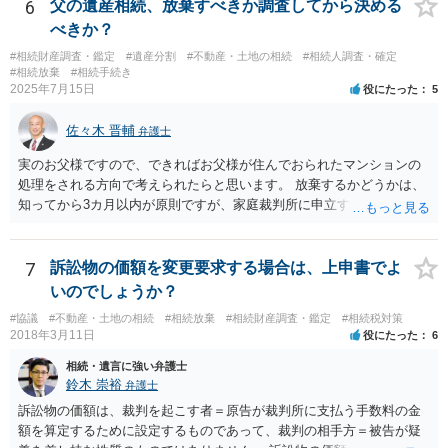
や目的も異なりますし、開示の内容も異なります。
6
父の遺産相続、放棄すべきか調査してから決める
べきか？
#相続財産調査・鑑定
#遺産分割
#不動産・土地の相続
#相続人調査・確定
#相続放棄
#相続手続き
2025年7月15日
役にたった
5
佐々木 晋輔
弁護士
実のお父様ですので、できればお父様が住んでおられたマンションの
処理をされる方向で考えられたらと思います。 放棄するかどうかは、
知ってから3カ月以内が原則ですが、家庭裁判所に申立すれば3カ月の
期間を伸長することができます。 その間に、財産の状況を調査して、
放棄するかどうか決めることができます。 銀行やサラ金が数年も放置
することはありませんので、数年後に借金が発見される可能性はほぼ
7
訴訟物の価額を変更要求する場合は、上申書でよ
ありません。 なお、私が扱った相続放棄を検討していた案件で、期間
いのでしょうか？
伸長して調査したところ、サラ金に対する過払金など相当な財産が見
#協議
#不動産・土地の相続
#相続放棄
#相続財産調査・鑑定
#相続税対策
つかったため相続したという事例がありました。
2018年3月11日
役にたった
6
相続・遺言に強い弁護士
鈴木 崇裕
弁護士
訴訟物の価額は、裁判を起こす者＝原告が裁判所に支払う手数料の金
額を算定するために設定するものであって、裁判の相手方＝被告が疑