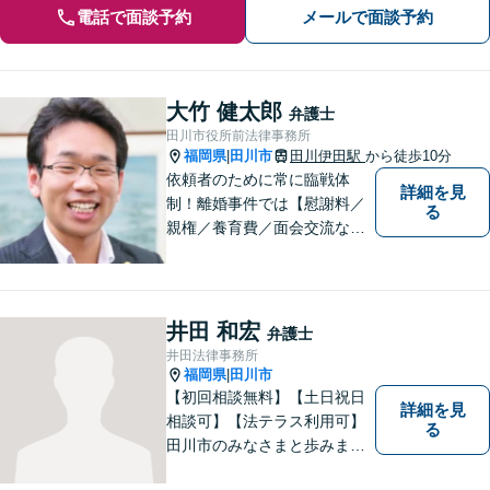
電話で面談予約
メールで面談予約
大竹 健太郎
弁護士
田川市役所前法律事務所
福岡県
田川市
田川伊田駅
から徒歩10分
|
依頼者のために常に臨戦体
詳細を見
制！離婚事件では【慰謝料／
る
親権／養育費／面会交流な
ど】豊富な経験活かし最善の
解決を、刑事事件にも対応！
【面会・接見、身体拘束解放
活動、示談活動】を基本に迅
井田 和宏
弁護士
速対応。相続事案【遺言、遺
井田法律事務所
産分割、遺留分】では難事案
福岡県
田川市
|
の解決実績も。
【初回相談無料】【土日祝日
詳細を見
相談可】【法テラス利用可】
る
田川市のみなさまと歩みま
す。借金で困っている方など