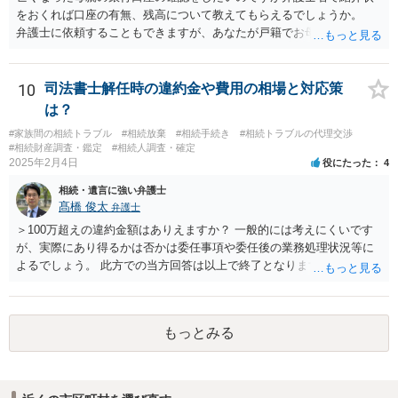
をおくれば口座の有無、残高について教えてもらえるでしょうか。
弁護士に依頼することもできますが、あなたが戸籍でお母さんの相続
人であり、相続人本人であることなどを証明すれば、口座の有無や残
高は教えてくれると思います。 自分ではよくわからないということ
であれば、弁護士に相談し依頼されたら良いと思います。
10
司法書士解任時の違約金や費用の相場と対応策
は？
#家族間の相続トラブル
#相続放棄
#相続手続き
#相続トラブルの代理交渉
#相続財産調査・鑑定
#相続人調査・確定
2025年2月4日
役にたった
4
相続・遺言に強い弁護士
髙橋 俊太
弁護士
＞100万超えの違約金額はありえますか？ 一般的には考えにくいです
が、実際にあり得るかは否かは委任事項や委任後の業務処理状況等に
よるでしょう。 此方での当方回答は以上で終了となりますが、参考に
なりましたら幸いです。
もっとみる