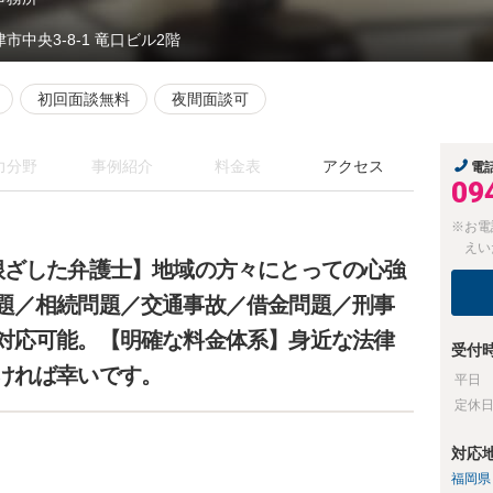
市中央3-8-1 竜口ビル2階
初回面談無料
夜間面談可
力分野
事例紹介
料金表
アクセス
電
09
※お電
えい
根ざした弁護士】地域の方々にとっての心強
題／相続問題／交通事故／借金問題／刑事
対応可能。【明確な料金体系】身近な法律
受付
ければ幸いです。
平日
定休
対応
福岡県