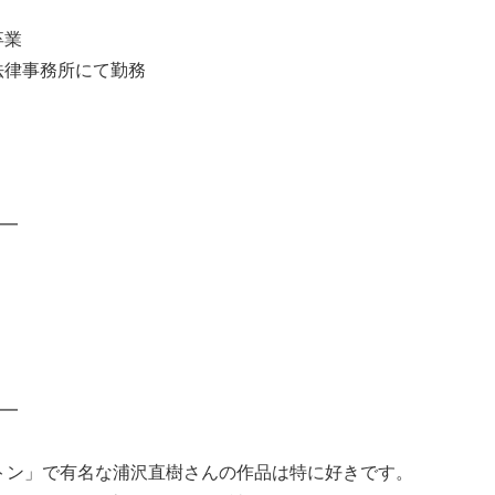
卒業
法律事務所にて勤務
━
━
ートン」で有名な浦沢直樹さんの作品は特に好きです。