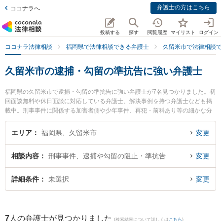
弁護士の方はこちら
ココナラへ
投稿する
探す
閲覧履歴
マイリスト
ログイン
ココナラ法律相談
福岡県で法律相談できる弁護士
久留米市で法律相談
久留米市の逮捕・勾留の準抗告に強い弁護士
福岡県の久留米市で逮捕・勾留の準抗告に強い弁護士が7名見つかりました。初
回面談無料や休日面談に対応している弁護士、解決事例を持つ弁護士なども掲
載中。刑事事件に関係する加害者側や少年事件、再犯・前科あり等の細かな分
野での絞り込み検索もでき便利です。特にベリーベスト法律事務所 久留米オフ
ィスの坂口 洋文弁護士や三宅・小林総合法律事務所の小林 健彦弁護士、ゆずり
エリア
福岡県、久留米市
変更
は法律事務所の塩澄 哲也弁護士のプロフィール情報や弁護士費用、強みなどが
注目されています。『久留米市で土日や夜間に発生した逮捕・勾留の準抗告の
相談内容
刑事事件、逮捕や勾留の阻止・準抗告
変更
トラブルを今すぐに弁護士に相談したい』『逮捕・勾留の準抗告のトラブル解
決の実績豊富な近くの弁護士を検索したい』『初回相談無料で逮捕・勾留の準
抗告を法律相談できる久留米市内の弁護士に相談予約したい』などでお困りの
詳細条件
未選択
変更
相談者さんにおすすめです。
7
人の弁護士が見つかりました
(検索結果について詳しくは
こちら
)