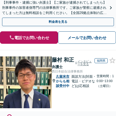
【刑事事件・逮捕に強い弁護士】【ご家族が逮捕されてしまったら】
刑事事件の加害者側専門の法律事務所です。ご家族が警察に逮捕され
てしまった方は無料相談をご利用ください。【全国29拠点体制の広域
対応】【弁護士待機中/当日中の電話相談可(予約制)】
料金表を見る
電話でお問い合わせ
メールでお問い合わせ
藤村 和正
福岡県
インタビュ
ーを見る
弁護士
西日本綜合法律事務所
営業時間：1
久留米市
面談方法(対面・
からも相
電話・ビデオな
0:00~13:00
談受付中
ど)は応相談
（土曜日）