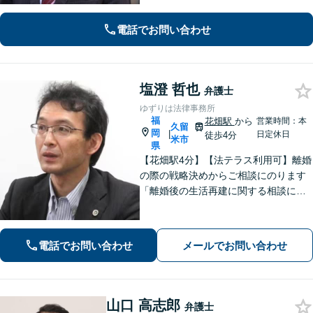
電話でお問い合わせ
塩澄 哲也
弁護士
ゆずりは法律事務所
福
花畑駅
から
営業時間：本
久留
岡
|
日定休日
徒歩4分
米市
県
【花畑駅4分】【法テラス利用可】離婚
の際の戦略決めからご相談にのります
「離婚後の生活再建に関する相談に対
応」「不動産オーナー・管理会社さま
からのご相談に対応／滞納家賃の回収
や立ち退き・明け渡しなどの賃貸トラ
電話でお問い合わせ
メールでお問い合わせ
ブル」【顧問契約可】
山口 高志郎
弁護士