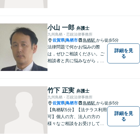
ていただきます。弁護士とし
て、毅然とした対応を行いま
す。インターネット／刑事／
相続など、幅広い困りごとに
小山 一郎
弁護士
対応可能！【完全個室で対
九州鳥栖・芯鋭法律事務所
応】
佐賀県
鳥栖市
鳥栖駅
から徒歩5分
|
法律問題で何かお悩みの際
詳細を見
は，ぜひご相談ください。ご
る
相談者と共に悩みながら，い
い解決を目指したいと思って
おります
竹下 正実
弁護士
九州鳥栖・芯鋭法律事務所
佐賀県
鳥栖市
鳥栖駅
から徒歩5分
|
【鳥栖駅5分】【法テラス利用
詳細を見
可】個人の方、法人の方の
る
様々なご相談をお受けしてお
ります。依頼者様のお話をし
っかりお聞きし、お気持ちや