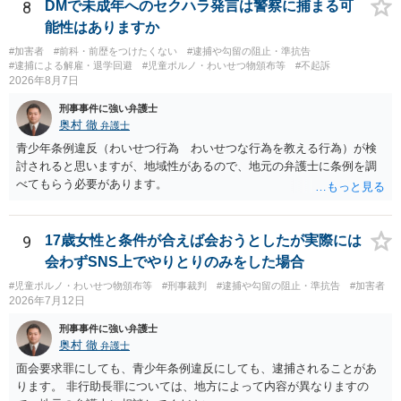
8
DMで未成年へのセクハラ発言は警察に捕まる可
能性はありますか
#加害者
#前科・前歴をつけたくない
#逮捕や勾留の阻止・準抗告
#逮捕による解雇・退学回避
#児童ポルノ・わいせつ物頒布等
#不起訴
2026年8月7日
刑事事件に強い弁護士
奥村 徹
弁護士
青少年条例違反（わいせつ行為 わいせつな行為を教える行為）が検
討されると思いますが、地域性があるので、地元の弁護士に条例を調
べてもらう必要があります。
9
17歳女性と条件が合えば会おうとしたが実際には
会わずSNS上でやりとりのみをした場合
#児童ポルノ・わいせつ物頒布等
#刑事裁判
#逮捕や勾留の阻止・準抗告
#加害者
2026年7月12日
刑事事件に強い弁護士
奥村 徹
弁護士
面会要求罪にしても、青少年条例違反にしても、逮捕されることがあ
ります。 非行助長罪については、地方によって内容が異なりますの