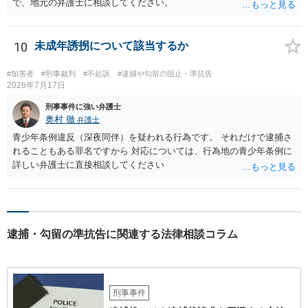
で、地元の弁護士に相談してください。
10
未成年誘拐について該当するか
#加害者
#刑事裁判
#不起訴
#逮捕や勾留の阻止・準抗告
2026年7月17日
刑事事件に強い弁護士
奥村 徹
弁護士
青少年条例違反（深夜同伴）を疑われる行為です。 それだけで逮捕さ
れることもある罪名ですから 対応については、行為地の青少年条例に
詳しい弁護士に直接相談してください
逮捕・勾留の準抗告に関連する法律相談コラム
刑事事件