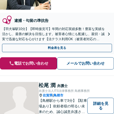
逮捕・勾留の準抗告
【羽犬塚駅10分】【即時接見可】年間の対応実績多数！豊富な実績を
活かし、最善の解決を目指します。被害者心情にも配慮し、親切・誠
実で迅速な対応を心がけます【法テラス利用OK（被害者対応の
み）】【当日・休日・夜間相談OK】
料金表を見る
電話でお問い合わせ
メールでお問い合わせ
松尾 潤
弁護士
弁護士法人ITS法律事務所 鳥栖事務所
佐賀県
鳥栖市
|
【鳥栖駅から車で3分】【駐車
詳細を見
場あり】依頼者様の明るい未
る
来のため、誠心誠意弁護させ