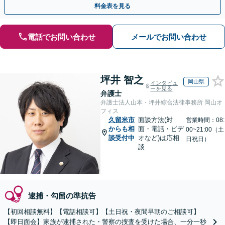
料金表を見る
電話でお問い合わせ
メールでお問い合わせ
坪井 智之
岡山県
インタビュ
ーを見る
弁護士
弁護士法人山本・坪井綜合法律事務所 岡山オ
フィス
久留米市
面談方法(対
営業時間：08:
からも相
面・電話・ビデ
00~21:00（土
談受付中
オなど)は応相
日祝日）
談
逮捕・勾留の準抗告
【初回相談無料】【電話相談可】【土日祝・夜間早朝のご相談可】
【即日面会】家族が逮捕された・警察の捜査を受けた場合、一分一秒