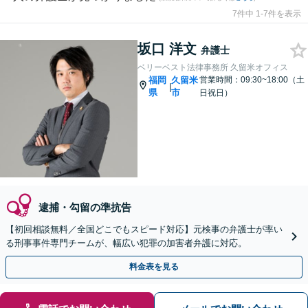
7件中 1-7件を表示
坂口 洋文
弁護士
ベリーベスト法律事務所 久留米オフィス
福岡
久留米
営業時間：09:30~18:00（土
|
県
市
日祝日）
逮捕・勾留の準抗告
【初回相談無料／全国どこでもスピード対応】元検事の弁護士が率い
る刑事事件専門チームが、幅広い犯罪の加害者弁護に対応。
料金表を見る