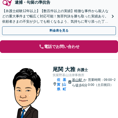
逮捕・勾留の準抗告
【弁護士経験12年以上】【数百件以上の実績】軽微な事件から殺人な
どの重大事件まで幅広く対応可能！無罪判決を勝ち取った実績あり。
依頼者さまの不安が少しでも軽くなるよう、気持ちに寄り添った丁寧
な説明を心がけています【初回相談無料】
料金表を見る
電話でお問い合わせ
尾関 大雅
弁護士
筑紫野基山法律事務所
佐
基
基山駅
か
営業時間：09:00~2
賀
山
|
0:00（土日祝日）
ら徒歩6分
県
町