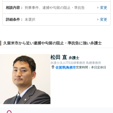
相談内容
刑事事件、逮捕や勾留の阻止・準抗告
変更
詳細条件
未選択
変更
久留米市から近い逮捕や勾留の阻止・準抗告に強い弁護士
松田 直
弁護士
弁護士法人ITS法律事務所 鳥栖事務所
佐賀県
鳥栖市
営業時間：本日定休日
|