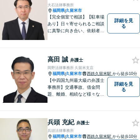
大石法律事務所
福岡県
久留米市
|
【完全個室で相談】【駐車場
詳細を見
あり】日々寄せられるご相談
る
に真摯に向き合い、依頼者の
皆様の力となることを心がけ
ています。 事業の成長を目指
す法人・個人の方々には、経
営課題の解決に向けた最適な
高田 誠
弁護士
法的サポートを提供し、安定
岡野法律事務所 久留米支店
した経営基盤の構築をお手伝
福岡県
久留米市
西鉄久留米駅
から徒歩10分
|
いいたします。
【中四国九州最大級の弁護士
詳細を見
事務所】交通事故、借金問
る
題、離婚、相続など様々な問
題について、「何度でも無
料」の相談を行っています！
まずはお気軽にご相談くださ
兵頭 充紀
い！
弁護士
兵頭法律事務所
福岡県
久留米市
西鉄久留米駅
から徒歩10分
|