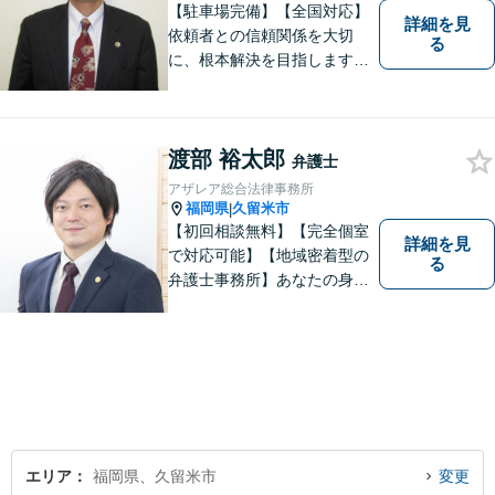
【駐車場完備】【全国対応】
詳細を見
依頼者との信頼関係を大切
る
に、根本解決を目指します。
借金／離婚／刑事／労働な
ど、個人・法人問わず幅広い
お困りごとに対応可能です。
渡部 裕太郎
トラブルが起こったら、まず
弁護士
はご相談ください。【夜間対
アザレア総合法律事務所
応可】
福岡県
久留米市
|
【初回相談無料】【完全個室
詳細を見
で対応可能】【地域密着型の
る
弁護士事務所】あなたの身近
な理解者として、一つひとつ
の声にしっかりと耳を傾け、
問題解決まで丁寧にお手伝い
します！少しでもお悩みの方
はお気軽にご相談ください。
エリア
福岡県、久留米市
変更