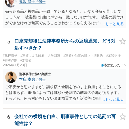
鬼沢 健士
弁護士
売った商品と被害品が一致しているとなると、かなり弁解が苦しいで
しょうが、 被害品は指輪ですから一致しないはずです。 被害の裏付け
ができなければ無実であることはわかってもらえるはずです。
5
口座売却後に法律事務所からの返済通知、どう対
処すべきか？
#執行猶予
#逮捕による解雇・退学回避
#逮捕や勾留の阻止・準抗告
#示談交渉
#特殊詐欺
#加害者
2026年7月23日
役にたった
5
刑事事件に強い弁護士
本庄 卓磨
弁護士
ご不安かと思いますが、請求額の全額をそのまま負担することになる
とは限らず、事情によっては減額や分割での解決の余地があります。
もっとも、何も対応をしないまま放置すると訴訟等に発展してしまう
可能性がありますので、お早めに弁護士にご相談されることをおすす
めします。
6
会社での横領を自白、刑事事件としての処罰の可
能性は？