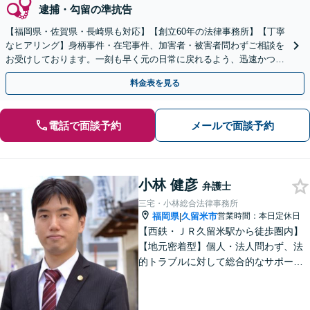
逮捕・勾留の準抗告
【福岡県・佐賀県・長崎県も対応】【創立60年の法律事務所】【丁寧
なヒアリング】身柄事件・在宅事件、加害者・被害者問わずご相談を
お受けしております。一刻も早く元の日常に戻れるよう、迅速かつ丁
寧に弁護活動を進めてまいります。ぜひご相談ください。
料金表を見る
電話で面談予約
メールで面談予約
小林 健彦
弁護士
三宅・小林総合法律事務所
福岡県
久留米市
営業時間：本日定休日
|
【西鉄・ＪＲ久留米駅から徒歩圏内】
【地元密着型】個人・法人問わず、法
的トラブルに対して総合的なサポート
ができる体制を整えている事務所で
す。相手側との交渉や調停、裁判など
最後まで粘り強く対応いたします。