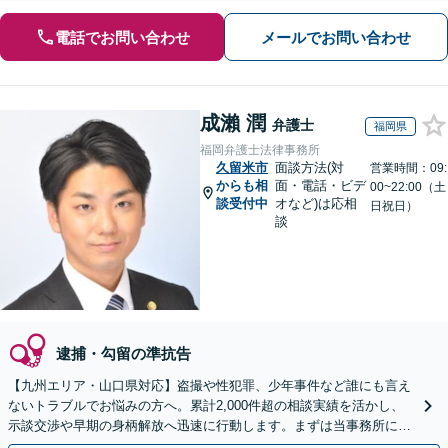
電話でお問い合わせ
メールでお問い合わせ
成瀨 潤
弁護士
福岡県
福岡弁護士法律事務所
久留米市
面談方法(対
営業時間：09:
からも相
面・電話・ビデ
00~22:00（土
談受付中
オなど)は応相
日祝日）
談
逮捕・勾留の準抗告
【九州エリア・山口県対応】盗撮や性犯罪、少年事件など誰にも言え
ないトラブルでお悩みの方へ。累計2,000件超の相談実績を活かし、
示談交渉や早期の身柄解放へ迅速に行動します。まずは当事務所にご
相談ください。【初回相談30分無料】