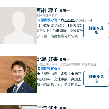
ご事情に沿った解決策をご提
案いたします。【債務整理・
稲村 蓉子
弁護士
残業代請求については初回面
稲村法律事務所
談無料】【土日祝・夜間相談
福岡県
小郡市
小郡駅
から徒歩2分
|
可】
【小郡駅徒歩2分】【弁護歴1
詳細を見
2年以上】労働問題／交通事故
る
／借金・債務整理分野で実績
多数！「その場しのぎではな
い、未来の生活を見越した解
決」がモットーです。皆様が
笑顔と元気を取り戻し、新た
北島 好書
弁護士
な第一歩を踏み出せるよう、
弁護士法人松本・永野法律事務所 朝倉事務所
最大限尽力します。
福岡県
朝倉市
|
◆「感謝の声」多数！◆初回
詳細を見
相談無料（交通事故（弁護士
る
費用特約除く）、借金問題、
相続・遺言、離婚・男女問題
に限る）◆弁護士歴12年以上
◆11260件の相談実績（令和1
～7年合計）
三浦 修平
弁護士