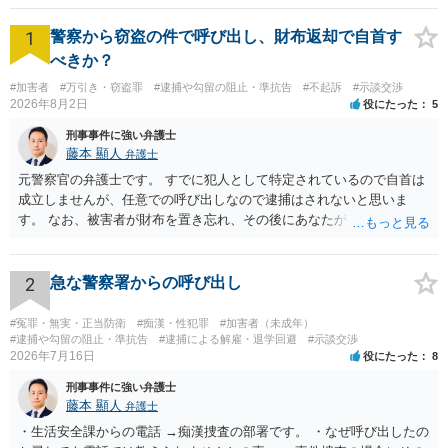
1
警察から窃盗の件で呼び出し、財布返却で自首す
べきか？
#加害者
#万引き・窃盗罪
#逮捕や勾留の阻止・準抗告
#不起訴
#示談交渉
2026年8月2日
役にたった
5
刑事事件に強い弁護士
藤本 顯人
弁護士
元警察官の弁護士です。 すでに犯人として特定されているので自首は
成立しませんが、任意での呼び出しなので逮捕はされないと思いま
す。 なお、被害者が財布を置き忘れ、その後にあなたがトイレに入
り、再び被害者がトイレに戻ったら財布が無かったような事情がある
と言い逃れはかなり厳しいものと思います。
2
急な警察署からの呼び出し
#冤罪・無実・正当防衛
#痴漢・性犯罪
#加害者（未成年）
#逮捕や勾留の阻止・準抗告
#逮捕による解雇・退学回避
#示談交渉
2026年7月16日
役にたった
8
刑事事件に強い弁護士
藤本 顯人
弁護士
・生活安全課からの電話 →痴漢捜査の部署です。 ・なぜ呼び出したの