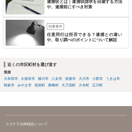
逮捕状とは｜逮捕状請求を回避する方法
や、逮捕前にすべき対策
刑事事件
任意同行は拒否できる？逮捕との違い
や、取り調べのポイントについて解説
近くの市区町村を選び直す
筑後
大牟田市
久留米市
柳川市
八女市
筑後市
大川市
小郡市
うきは市
朝倉市
みやま市
筑前町
東峰村
大刀洗町
大木町
広川町
ココナラ法律相談について