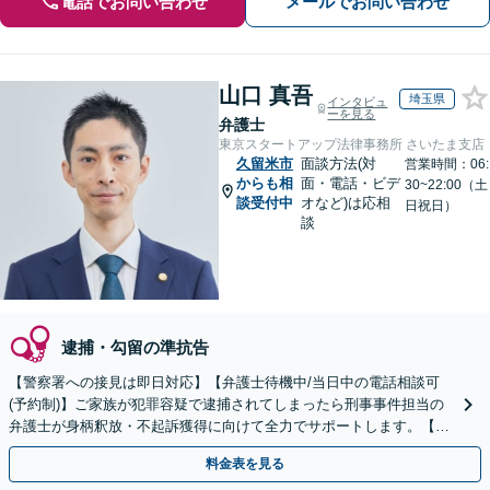
電話でお問い合わせ
メールでお問い合わせ
山口 真吾
埼玉県
インタビュ
ーを見る
弁護士
東京スタートアップ法律事務所 さいたま支店
久留米市
面談方法(対
営業時間：06:
からも相
面・電話・ビデ
30~22:00（土
談受付中
オなど)は応相
日祝日）
談
逮捕・勾留の準抗告
【警察署への接見は即日対応】【弁護士待機中/当日中の電話相談可
(予約制)】ご家族が犯罪容疑で逮捕されてしまったら刑事事件担当の
弁護士が身柄釈放・不起訴獲得に向けて全力でサポートします。【毎
月100名以上の相談実績】【全国対応】
料金表を見る