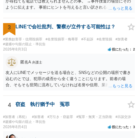
か尋ねても電話では教えられませんとの事。 →事件捜査の場合にその
ように伝えます。 事前にヒントを与えると言い訳されるからです。 ・
満員電車の中でかなり女性と密着してしまった可能性があるとの心当
たり →やはり痴漢として疑われているのでは。 そもそも痴漢をやって
ないのであれば、何も疑われる筋合いは無いわけですし狼狽える必要
3
LINEで会社批判、警察が立件する可能性は？
はないですね。
#業務妨害罪・信用毀損罪
#名誉毀損罪・侮辱罪
#不起訴
#名誉毀損
#加害者
#逮捕や勾留の阻止・準抗告
2026年8月3日
役にたった
2
匿名A
弁護士
友人にLINEでメッセージを送る場合と、SNSなどの公開の場所で書き
込むのとでは、犯罪の成否から全く違うことになります。前者の場
合、そもそも世間に流布していなければ名誉や信用、業務にかかる犯
罪は成立しないことになります。
4
窃盗 執行猶予中 冤罪
#加害者（再犯）
#加害者
#万引き・窃盗罪
#冤罪・無実・正当防衛
#示談交渉
#逮捕や勾留の阻止・準抗告
2026年8月4日
役にたった
3