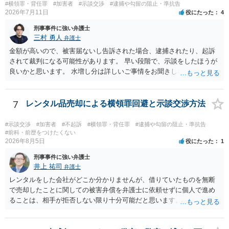
#横領罪・背任罪
#加害者
#示談交渉
#逮捕や勾留の阻止・準抗告
2026年7月11日
役にたった
4
刑事事件に強い弁護士
三村 勇人
弁護士
金額が高いので、被害届ないし告訴された場合、逮捕されたり、起訴
されて裁判になる可能性があります。 早い段階で、示談をしたほうが
良いかと思います。 水増し分は詳しいご事情をお聞きしなければお答
えできません。
7
レンタル品売却による横領罪回避と示談交渉方法
#示談交渉
#加害者
#不起訴
#横領罪・背任罪
#逮捕や勾留の阻止・準抗告
#前科・前歴をつけたくない
2026年8月5日
役にたった
1
刑事事件に強い弁護士
井上 祐司
弁護士
レンタルをした会社がどこか分かりませんが、借りていたものを無断
で売却したことに関しての被害弁償を弁護士に依頼せずに個人で進め
ることは、相手が拒否しない限り十分可能だと思います。 見積を出し
てもらって、それが妥当か（正規品の市場価格と大きく齟齬がない
か）、弁護士に法律相談において助言をもらえば足りるでしょう。