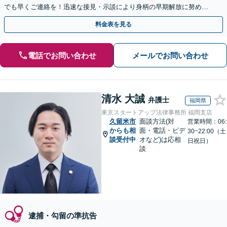
でも早くご連絡を！迅速な接見・示談により身柄の早期解放に努めま
す。精神面のケアも重視し、少年事件にも力を入れています。
料金表を見る
電話でお問い合わせ
メールでお問い合わせ
清水 大誠
弁護士
福岡県
東京スタートアップ法律事務所 福岡支店
久留米市
面談方法(対
営業時間：06:
からも相
面・電話・ビデ
30~22:00（土
談受付中
オなど)は応相
日祝日）
談
逮捕・勾留の準抗告