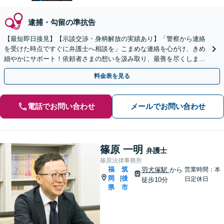
逮捕・勾留の準抗告
【最短即日接見】【示談交渉・身柄解放の実績あり】「警察から連絡
を受けた時点ですぐに弁護士へ相談を」こまめな連絡を心がけ、きめ
細やかにサポート！依頼者さまの想いを汲み取り、最善を尽くします
【完全個室対応／守秘義務厳守】【土日祝・夜間相談可】
料金表を見る
電話でお問い合わせ
メールでお問い合わせ
篠原 一明
弁護士
篠原法律事務所
福
筑
羽犬塚駅
から
営業時間：本
岡
後
|
日定休日
徒歩10分
県
市