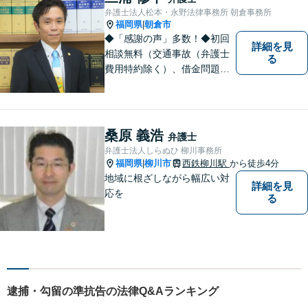
弁護士法人松本・永野法律事務所 朝倉事務所
福岡県
朝倉市
|
◆「感謝の声」多数！◆初回
詳細を見
相談無料（交通事故（弁護士
る
費用特約除く）、借金問題、
相続・遺言、離婚・男女問題
に限る）◆11260件の相談実
績（令和1～7年合計）
桑原 義浩
弁護士
弁護士法人しらぬひ 柳川事務所
福岡県
柳川市
西鉄柳川駅
から徒歩4分
|
地域に根ざしながら幅広い対
詳細を見
応を
る
逮捕・勾留の準抗告の法律Q&Aランキング