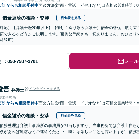
米市
からも相談受付中
面談方法(対面・電話・ビデオなど)は応相談
営業時間：00
借金返済の相談・交渉
料金表を見る
対応】【弁護士歴30年以上】【優しく寄り添う弁護士】借金の督促・取り立
額できるかどうかご説明します。面倒な手続きも一切ありません。おひとり
相談可】
せ
メール
 俊吾
インタビューを見る
弁護士
法律事務所
米市
からも相談受付中
面談方法(対面・電話・ビデオなど)は応相談
営業時間：
借金返済の相談・交渉
料金表を見る
債務整理は弁護士事務所の事務員が担当しますが、当事務所では弁護士自ら
点があれば遠慮なくご連絡ください。時には厳しいことを言いますが、債務
。