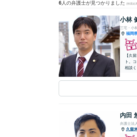
6
人の弁護士が見つかりました
(検索結
小林 
三宅・小
福岡
【久留
ト。コ
相談く
内田 
弁護士法
久留