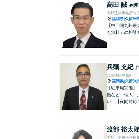
高田 誠
弁護
岡野法律事務所 久
福岡県
久留米
|
【中四国九州最
も無料」の相談
兵頭 充紀
兵頭法律事務所
福岡県
久留米
|
【駐車場完備】
働など、個人・
い。【夜間対応
渡部 裕太
アザレア総合法律