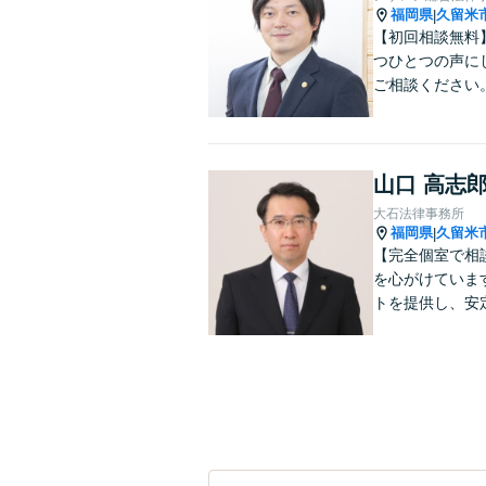
福岡県
久留米
|
【初回相談無料
つひとつの声に
ご相談ください
山口 高志
大石法律事務所
福岡県
久留米
|
【完全個室で相
を心がけていま
トを提供し、安