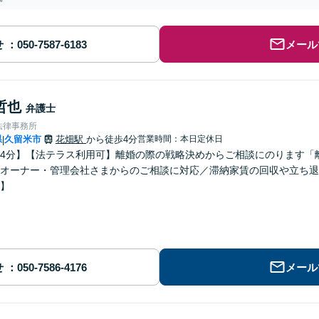
せ
メール
哲也
弁護士
法律事務所
県
久留米市
花畑駅
から徒歩4分
営業時間：本日定休日
|
4分】【法テラス利用可】離婚の際の戦略決めからご相談にのります「
オーナー・管理会社さまからのご相談に対応／滞納家賃の回収や立ち退
】
せ
メール