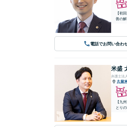
【初回
善の解
電話でお問い合わ
米盛 
弁護士法
久留
【九州
とりの