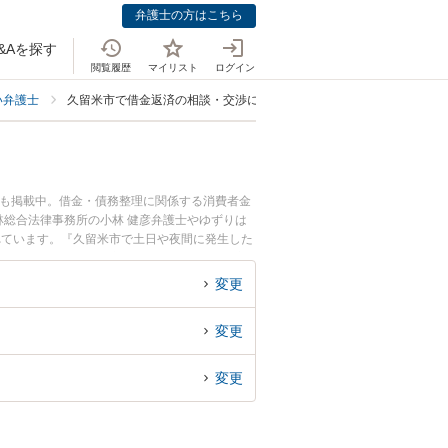
弁護士の方はこちら
&Aを探す
閲覧履歴
マイリスト
ログイン
い弁護士
久留米市で借金返済の相談・交渉に強い弁護士
ども掲載中。借金・債務整理に関係する消費者金
総合法律事務所の小林 健彦弁護士やゆずりは
れています。『久留米市で土日や夜間に発生した
護士を検索したい』『初回相談無料で借金返済の
変更
変更
変更