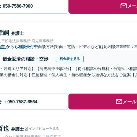
メー
幸嗣
弁護士
人平松剛法律事務所 鹿児島事務所
米市
からも相談受付中
面談方法(対面・電話・ビデオなど)は応相談
営業時間：
借金返済の相談・交渉
料金表を見る
・沖縄エリア対応】【鹿児島中央駅2分】【初回相談30分無料・分割払い相
業の借金に対応｜任意整理・個人再生・自己破産から適切な方法をご提案【弁
せ
メール
哲也
弁護士
インタビューを見る
人エクセル国際法律事務所 九段南支店