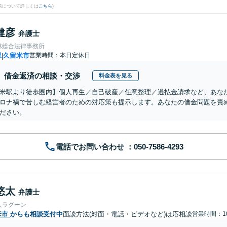
果について詳しくは
こちら
)
健彦
弁護士
林総合法律事務所
県
久留米市
営業時間：本日定休日
|
借金返済の相談・交渉
料金表を見る
米駅より徒歩圏内】個人再生／自己破産／任意整理／過払金請求など、あな
ロナ禍で苦しむ経営者のための対応策も提示します。あなたの借金問題を責
ださい。
電話でお問い合わせ
悠太
弁護士
人ラグーン
米市
からも相談受付中
面談方法(対面・電話・ビデオなど)は応相談
営業時間：10