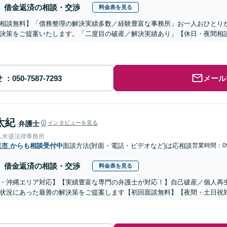
借金返済の相談・交渉
料金表を見る
相談無料】「債務整理の解決実績多数／経験豊富な事務所」お一人おひとり
決策をご提案いたします。「二度目の破産／解決実績あり」【休日・夜間相
せ
メール
太紀
弁護士
インタビューを見る
人米盛法律事務所
米市
からも相談受付中
面談方法(対面・電話・ビデオなど)は応相談
営業時間：09
借金返済の相談・交渉
料金表を見る
・沖縄エリア対応】【実績豊富な専門の弁護士が対応！】自己破産／個人再
状況にあった最善の解決策をご提案します【初回面談無料】【夜間・土日祝