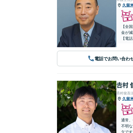
久留
【全国
金が減
【電話
電話でお問い合わ
𠮷村
𠮷村俊吾
久留
通常、
不明な
欠です