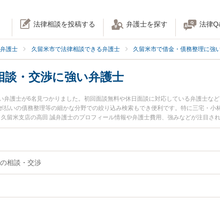
法律相談を投稿する
弁護士を探す
法律Q
弁護士
久留米市で法律相談できる弁護士
久留米市で借金・債務整理に強
相談・交渉に強い弁護士
い弁護士が6名見つかりました。初回面談無料や休日面談に対応している弁護士な
ボ払いの債務整理等の細かな分野での絞り込み検索もでき便利です。特に三宅・小林
所 久留米支店の高田 誠弁護士のプロフィール情報や弁護士費用、強みなどが注目さ
護士に相談したい』『借金返済の相談・交渉のトラブル解決の実績豊富な近くの弁
士に相談予約したい』などでお困りの相談者さんにおすすめです。
の相談・交渉