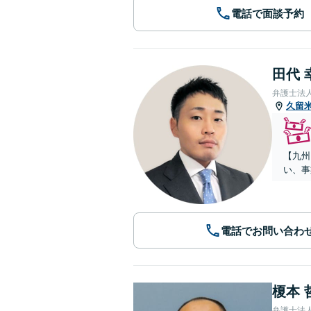
電話で面談予約
田代 
弁護士法
久留
【九州
い、事
電話でお問い合わ
榎本 
弁護士法