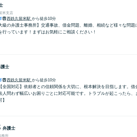
士
留米支店
市
西鉄久留米駅
から徒歩10分
大級の弁護士事務所】交通事故、借金問題、離婚、相続など様々な問題
を行っています！まずはお気軽にご相談ください！
弁護士
市
西鉄久留米駅
から徒歩10分
【全国対応】依頼者との信頼関係を大切に、根本解決を目指します。借
法人問わず幅広いお困りごとに対応可能です。トラブルが起こったら、
可】
郎
弁護士
事務所