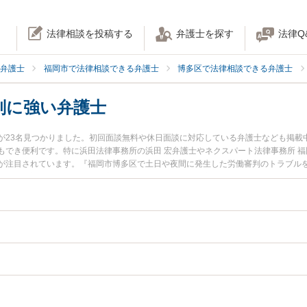
法律相談を投稿する
弁護士を探す
法律Q
弁護士
福岡市で法律相談できる弁護士
博多区で法律相談できる弁護士
判に強い弁護士
が23名見つかりました。初回面談無料や休日面談に対応している弁護士なども掲載
でき便利です。特に浜田法律事務所の浜田 宏弁護士やネクスパート法律事務所 福岡
が注目されています。『福岡市博多区で土日や夜間に発生した労働審判のトラブル
たい』『初回相談無料で労働審判を法律相談できる福岡市博多区内の弁護士に相談