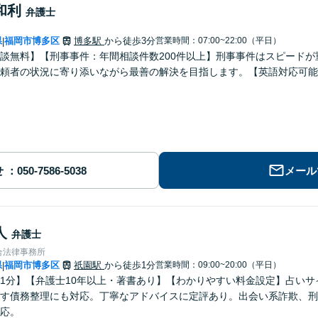
和利
弁護士
県
福岡市博多区
博多駅
から徒歩3分
営業時間：07:00~22:00（平日）
|
談無料】【刑事事件：年間相談件数200件以上】刑事事件はスピード
頼者の状況に寄り添いながら最善の解決を目指します。【英語対応可能
せ
メール
人
弁護士
合法律事務所
県
福岡市博多区
祇園駅
から徒歩1分
営業時間：09:00~20:00（平日）
|
1分】【弁護士10年以上・著書あり】【わかりやすい料金設定】占い
す債務整理にも対応。丁寧なアドバイスに定評あり。出会い系詐欺、刑
応。