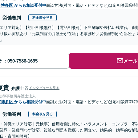
市博多区
からも相談受付中
面談方法(対面・電話・ビデオなど)は応相談
営業時間
労働審判
料金表を見る
エリア対応】【初回相談無料】【電話相談可】不当解雇や未払い残業代、職
り扱い実績あり「元裁判官の弁護士が在籍する事務所／労働審判から訴訟ま
」
せ
メール
夏貴
弁護士
インタビューを見る
岡法律事務所弁護士法人
市博多区
からも相談受付中
面談方法(対面・電話・ビデオなど)は応相談
営業時間
労働審判
料金表を見る
・沖縄エリア対応｜元検事】使用者側に特化！ハラスメント・コンプラ・不
業界・業種問わず対応。複雑な問題も徹底した調査で、効果的・効率的な解
日・夜間相談可】