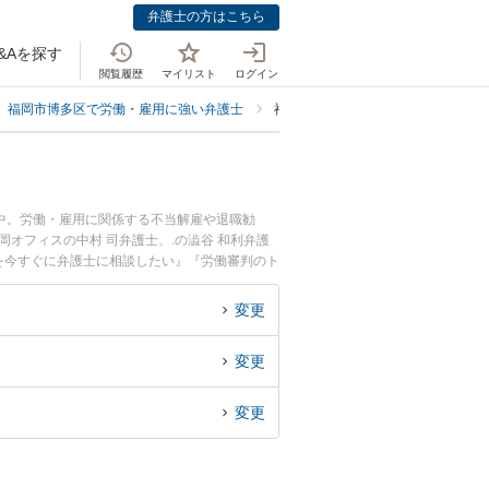
弁護士の方はこちら
&Aを探す
閲覧履歴
マイリスト
ログイン
福岡市博多区で労働・雇用に強い弁護士
福岡市博多区で労働審判に強い弁護
中。労働・雇用に関係する不当解雇や退職勧
オフィスの中村 司弁護士、.の澁谷 和利弁護
を今すぐに弁護士に相談したい』『労働審判のト
予約したい』などでお困りの相談者さんにおすす
変更
変更
変更