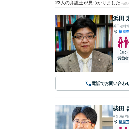
23
人の弁護士が見つかりました
(検索
浜田 
浜田法律
福岡
【JR
労働者
電話でお問い合わ
柴田 
A＆S福
福岡