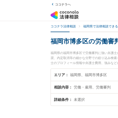
ココナラへ
ココナラ法律相談
福岡県で法律相談できる
福岡市博多区の労働審
福岡県の福岡市博多区で労働審判に強い弁護士
奨、内定取消等の細かな分野での絞り込み検索も
士のプロフィール情報や弁護士費用、強みなど
ラブル解決の実績豊富な近くの弁護士を検索し
めです。
エリア
福岡県、福岡市博多区
相談内容
労働・雇用、労働審判
詳細条件
未選択