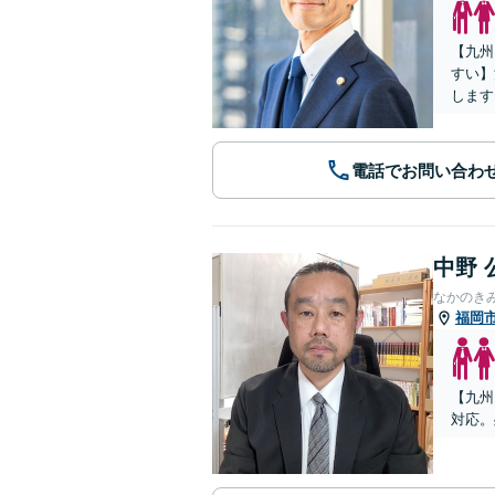
【九州
すい】
します
電話でお問い合わ
中野 
なかのき
福岡
【九州
対応。