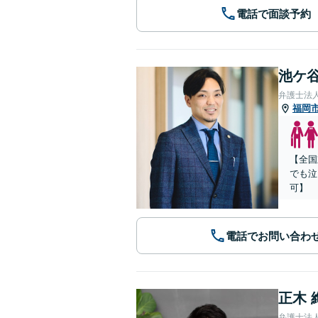
電話で面談予約
池ケ谷
弁護士法
福岡
【全国
でも泣
可】
電話でお問い合わ
正木 
弁護士法