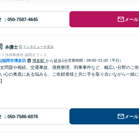
せ
メール
司
弁護士
インタビューを見る
ート法律事務所 福岡オフィス
県
福岡市博多区
博多駅
から徒歩1分
営業時間：09:00~21:00（平日）
|
女問題や相続、交通事故、債務整理、刑事事件など、幅広い分野のご依
い心の奥底にある悩みも、ご依頼者様と共に手を取り合いながら一緒に
】
せ
メール