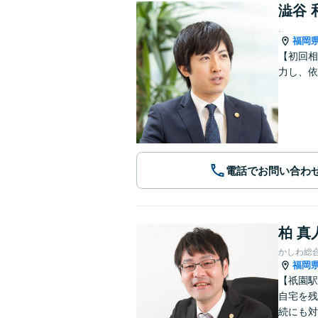
澁谷 
.
福岡
【初回相
力し、依
電話でお問い合わ
柏 真
かしわ総
福岡
【祇園駅
自宅を残
続にも対