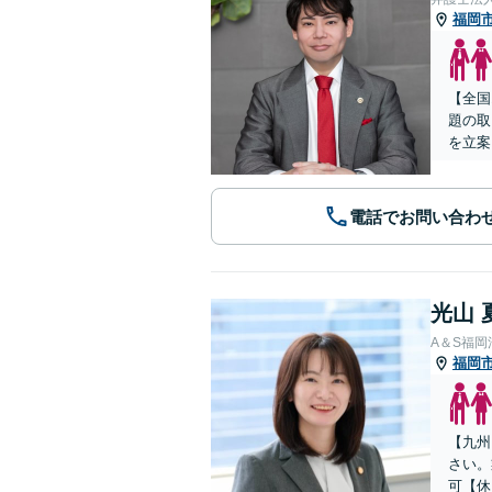
福岡
【全国
題の取
を立案
電話でお問い合わ
光山 
A＆S福
福岡
【九州
さい。
可【休