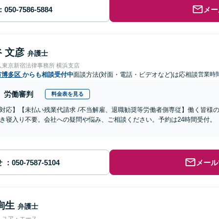
メー
 文彦
弁護士
人東京新宿法律事務所 横浜支店
市博多区
からも相談受付中
面談方法(対面・電話・ビデオなど)は応相談
営業時間
労働審判
料金表を見る
対応】【未払い残業代請求 /不当解雇、退職勧奨等労働者側専従】働く皆様
き寝入り不要。会社への疑問や悩み、ご相談ください。予約は24時間受付。
せ
メール
絢生
弁護士
人ユア・エース