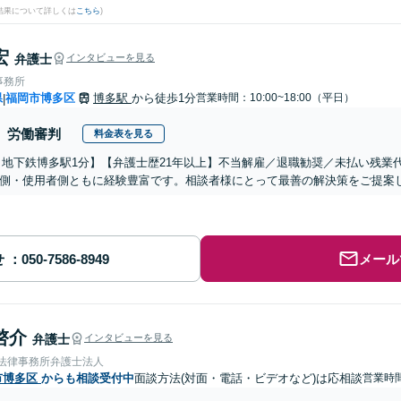
結果について詳しくは
こちら
)
宏
弁護士
インタビューを見る
事務所
県
福岡市博多区
博多駅
から徒歩1分
営業時間：10:00~18:00（平日）
|
労働審判
料金表を見る
・地下鉄博多駅1分】【弁護士歴21年以上】不当解雇／退職勧奨／未払い残業
側・使用者側ともに経験豊富です。相談者様にとって最善の解決策をご提案
せ
メール
啓介
弁護士
インタビューを見る
岡法律事務所弁護士法人
市博多区
からも相談受付中
面談方法(対面・電話・ビデオなど)は応相談
営業時間