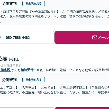
労働審判
料金表を見る
・西日本エリア対応（Web面談対応可）】【16年間の裁判官経験あり／労
法人・個人事業主の労務問題をサポート、法務・労務の知識経験を活かし、
。
せ
メール
公義
弁護士
みよし法律事務所
市博多区
からも相談受付中
面談方法(対面・電話・ビデオなど)は応相談
営業時間
労働審判
料金表を見る
エリア対応】【労災事故】【元公務員】【弁護士歴10年以上】【労働組合の
残業代の請求、不当解雇・雇い止めなどお任せください。慎重かつ丁寧に事