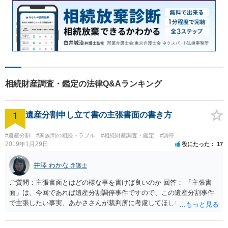
相続財産調査・鑑定の法律Q&Aランキング
1
遺産分割申し立て書の主張書面の書き方
#遺産分割
#家族間の相続トラブル
#相続財産調査・鑑定
#調停
2019年1月29日
役にたった
17
井澤 わかな
弁護士
ご質問：主張書面とはどの様な事を書けば良いのか 回答： 「主張書
面」は、今回であれば遺産分割調停事件ですので、この遺産分割事件
で主張したい事実、あかささんが裁判所に考慮してほしいと思う、亡
くなった方・あかささん・お姉さん間の事情などを記入することにな
ります。 もし、主張したい事実や考慮してほしい事情に関連して