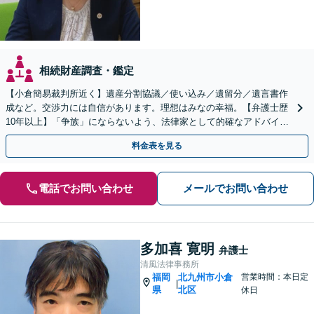
相続財産調査・鑑定
【小倉簡易裁判所近く】遺産分割協議／使い込み／遺留分／遺言書作
成など。交渉力には自信があります。理想はみなの幸福。【弁護士歴
10年以上】「争族」にならないよう、法律家として的確なアドバイス
をいたします【最短即日対応OK】
料金表を見る
電話でお問い合わせ
メールでお問い合わせ
多加喜 寛明
弁護士
清風法律事務所
福岡
北九州市小倉
営業時間：本日定
|
県
北区
休日