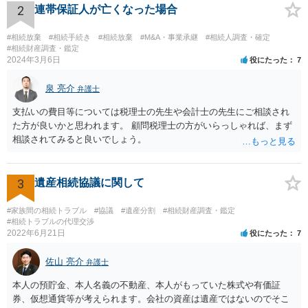
資料を持っているようであれば、主張書面とは別で提出できます。も
2
連帯保証人が亡くなった場合
し、お姉さんに見られたくないような資料がある場合、「非開示の希
望に関する申出書」と共に提出することも考えられます。 ご質問：書
#相続放棄
#相続手続き
#相続放棄
#M&A・事業承継
#相続人調査・確定
いた方が良い事と書かない方が良い事 回答： お姉さんが申立書の「申
#相続財産調査・鑑定
2024年3月6日
役にたった
7
立ての趣旨」のところに書いている遺産の分け方に対して意見があれ
ば、まずそれを書くとよいです。 次に「申立ての理由」のところに、
泉 亮介
なぜ調停を申し立てたのか(例えば、あかささんと話合いが出来ない／
弁護士
決裂した、など)や亡くなった方・あかささん・お姉さん間の事情やい
支払いの費目等については税理士の先生や会計士の先生にご相談され
きさつなどが書かれていると思うので、あかささんから見てそれは違
た方が良いかと思われます。 顧問税理士の方がいらっしゃれば、まず
うと感じるところは、どのように違うのか、など書くとよいです。 そ
相談されてみると良いでしょう。
の他、お姉さんの申立書には書かれていないけど、どのように遺産を
分けるかを決めるについてあかささんが重要だと考える事情があれば
(例えば、○○のときにお姉さんは亡くなった方からお金を援助してもら
3
遺産相続協議に関して
った等)、それも書くとよいです。 書かない方が良いと思うことは、遺
産分割に関係ない(と思われる)いきさつを沢山盛り込むことだと考えま
#家族間の相続トラブル
#協議
#遺産分割
#相続財産調査・鑑定
す(あくまで遺産分割に関係することに留める方が、裁判所や調停委員
#相続トラブルの代理交渉
の方に事情を理解してもらいやすいと思います)。
2022年6月21日
役にたった
7
佐山 亮介
弁護士
本人の預貯金、本人名義の不動産、本人がもっていた株式や有価証
券、仮想通貨等が考えられます。会社の資産は遺産ではないのでそこ