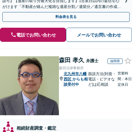
談可】【遺産の取り分最大化を目指します】1営業日以内の返信を心
がけます「不動産が絡んだ複雑な遺産分割／遺留分／遺言書の作成・
執行／事業承継など、お任せください」【休日相談あり】
料金表を見る
電話でお問い合わせ
メールでお問い合わせ
森田 孝久
弁護士
福岡県
森田法律事務所
営業時
北九州市八幡
面談方法(対面・
西区
からも相
電話・ビデオな
間：本日
談受付中
ど)は応相談
定休日
相続財産調査・鑑定