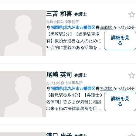
双方での経験を元に、アドバ
三苫 和喜
イスを行うことができます。
弁護士
どんなことでもお気軽にご相
黒崎合同法律事務所
談ください。
福岡県
北九州市八幡西区
黒崎駅
から徒歩2分
|
【黒崎駅2分】【近隣駐車場
詳細を見
有】救済が必要な人のために
る
社会的に意義のある活動をし
ていきたいと考えています。
常に話しやすい雰囲気で、み
なさまのお悩みを聞くことが
尾﨑 英司
できるよう心がけていますの
弁護士
でお気軽にご相談ください。
おりお総合法律事務所
福岡県
北九州市八幡西区
折尾駅
から徒歩4分
|
【折尾駅徒歩4分】【弁護士3
詳細を見
名体制】皆さまが気軽に相談
る
出来る街の法律事務所を目指
し、お一人おひとりに丁寧な
対応を心がけております。交
通事故・債務整理・相続・不
溝口 史子
倫慰謝料のご相談は初回無料