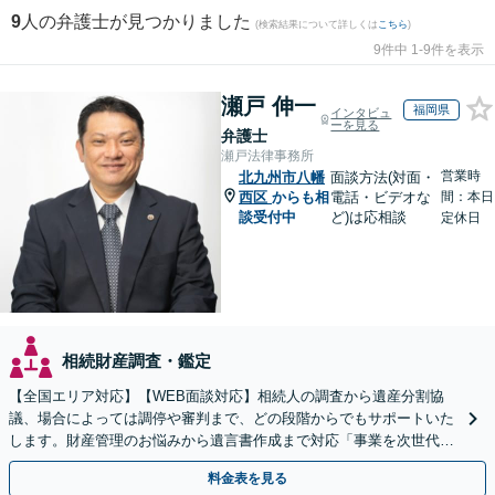
9
人の弁護士が見つかりました
(検索結果について詳しくは
こちら
)
9件中 1-9件を表示
瀬戸 伸一
福岡県
インタビュ
ーを見る
弁護士
瀬戸法律事務所
営業時
北九州市八幡
面談方法(対面・
西区
からも相
電話・ビデオな
間：本日
談受付中
ど)は応相談
定休日
相続財産調査・鑑定
【全国エリア対応】【WEB面談対応】相続人の調査から遺産分割協
議、場合によっては調停や審判まで、どの段階からでもサポートいた
します。財産管理のお悩みから遺言書作成まで対応「事業を次世代に
引き継ぐ安心の事業承継をサポート」【完全個室相談】
料金表を見る