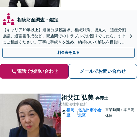
相続財産調査・鑑定
【キャリア10年以上】遺留分減殺請求、相続対策、後見人、遺産分割
協議、遺言書作成など、親族間でのトラブルでお困りでしたら、すぐ
にご相談ください。丁寧に手続きを進め、納得のいく解決を目指しま
す。【完全個室で相談】【駐車場あり】
料金表を見る
電話でお問い合わせ
メールでお問い合わせ
祖父江 弘美
弁護士
清風法律事務所
福岡
北九州市小倉
営業時間：本日定
|
県
北区
休日