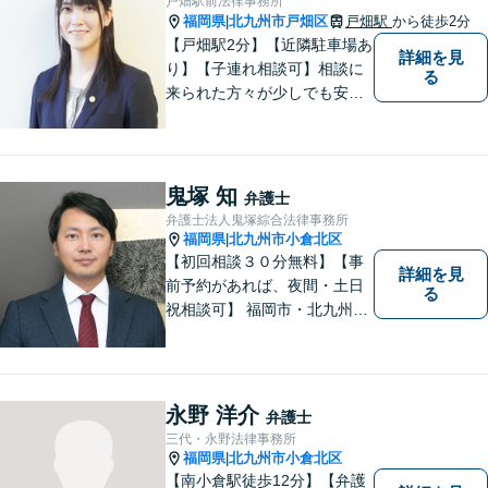
戸畑駅前法律事務所
福岡県
北九州市戸畑区
戸畑駅
から徒歩2分
|
【戸畑駅2分】【近隣駐車場あ
詳細を見
り】【子連れ相談可】相談に
る
来られた方々が少しでも安心
して本音を話せるよう、寄り
添い、耳を傾けることを心が
けています。相談者の悩みや
問題を理解し、最適な解決策
鬼塚 知
弁護士
を提案し、説明できるよう努
弁護士法人鬼塚綜合法律事務所
めています。
福岡県
北九州市小倉北区
|
【初回相談３０分無料】【事
詳細を見
前予約があれば、夜間・土日
る
祝相談可】 福岡市・北九州市
に２拠点を有する法律事務所
です。労災・交通事故・離
婚・相続・企業法務に力を入
れています。 スピーディーか
永野 洋介
弁護士
つ依頼者様満足の高い事件処
三代・永野法律事務所
理をモットーにしています。
福岡県
北九州市小倉北区
|
【南小倉駅徒歩12分】【弁護