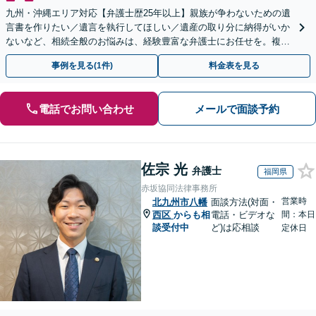
九州・沖縄エリア対応【弁護士歴25年以上】親族が争わないための遺
言書を作りたい／遺言を執行してほしい／遺産の取り分に納得がいか
ないなど、相続全般のお悩みは、経験豊富な弁護士にお任せを。複雑
な問題も粘り強く対応し、解決に導きます。
事例を見る(1件)
料金表を見る
電話でお問い合わせ
メールで面談予約
佐宗 光
弁護士
福岡県
赤坂協同法律事務所
営業時
北九州市八幡
面談方法(対面・
西区
からも相
電話・ビデオな
間：本日
談受付中
ど)は応相談
定休日