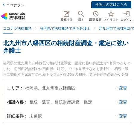
弁護士の方はこちら
ココナラへ
投稿する
探す
閲覧履歴
マイリスト
ログイン
ココナラ法律相談
福岡県で法律相談できる弁護士
北九州市で法律相談
北九州市八幡西区の相続財産調査・鑑定に強い
弁護士
福岡県の北九州市八幡西区で相続財産調査・鑑定に強い弁護士が9名見つかりま
した。初回面談無料や休日面談に対応している弁護士なども掲載中。相続・遺
言に関係する家族間の相続トラブルや認知症の相続、遺産分割等の細かな分野
での絞り込み検索もでき便利です。特に弁護士法人ラグーン 黒崎支店の松枝 弘
樹弁護士や折尾駅前法律事務所の山下 拓也弁護士、おばら総合法律事務所の堀
エリア
福岡県、北九州市八幡西区
変更
尾 雅光弁護士のプロフィール情報や弁護士費用、強みなどが注目されていま
す。『北九州市八幡西区で土日や夜間に発生した相続財産調査・鑑定のトラブ
相談内容
相続・遺言、相続財産調査・鑑定
変更
ルを今すぐに弁護士に相談したい』『相続財産調査・鑑定のトラブル解決の実
績豊富な近くの弁護士を検索したい』『初回相談無料で相続財産調査・鑑定を
法律相談できる北九州市八幡西区内の弁護士に相談予約したい』などでお困り
詳細条件
未選択
変更
の相談者さんにおすすめです。