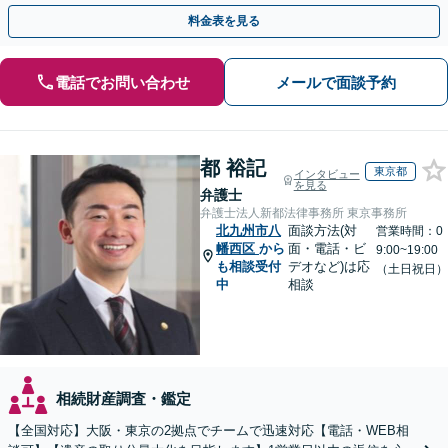
付可】【休日・夜間相談可】
料金表を見る
電話でお問い合わせ
メールで面談予約
都 裕記
東京都
インタビュー
を見る
弁護士
弁護士法人新都法律事務所 東京事務所
北九州市八
面談方法(対
営業時間：0
幡西区
から
面・電話・ビ
9:00~19:00
も相談受付
デオなど)は応
（土日祝日）
中
相談
相続財産調査・鑑定
【全国対応】大阪・東京の2拠点でチームで迅速対応【電話・WEB相