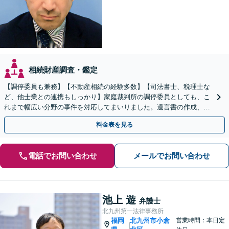
相続財産調査・鑑定
【調停委員も兼務】【不動産相続の経験多数】【司法書士、税理士な
ど、他士業との連携もしっかり】家庭裁判所の調停委員としても、こ
れまで幅広い分野の事件を対応してまいりました。遺言書の作成、相
続放棄にも対応します【初回のご相談、0円】
料金表を見る
電話でお問い合わせ
メールでお問い合わせ
池上 遊
弁護士
北九州第一法律事務所
福岡
北九州市小倉
営業時間：本日定
|