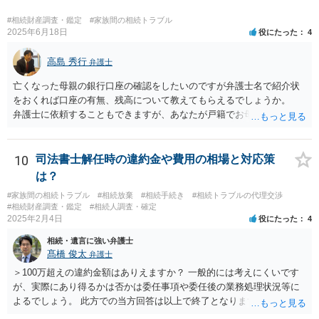
#相続財産調査・鑑定
#家族間の相続トラブル
2025年6月18日
役にたった
4
高島 秀行
弁護士
亡くなった母親の銀行口座の確認をしたいのですが弁護士名で紹介状
をおくれば口座の有無、残高について教えてもらえるでしょうか。
弁護士に依頼することもできますが、あなたが戸籍でお母さんの相続
人であり、相続人本人であることなどを証明すれば、口座の有無や残
高は教えてくれると思います。 自分ではよくわからないということ
であれば、弁護士に相談し依頼されたら良いと思います。
10
司法書士解任時の違約金や費用の相場と対応策
は？
#家族間の相続トラブル
#相続放棄
#相続手続き
#相続トラブルの代理交渉
#相続財産調査・鑑定
#相続人調査・確定
2025年2月4日
役にたった
4
相続・遺言に強い弁護士
髙橋 俊太
弁護士
＞100万超えの違約金額はありえますか？ 一般的には考えにくいです
が、実際にあり得るかは否かは委任事項や委任後の業務処理状況等に
よるでしょう。 此方での当方回答は以上で終了となりますが、参考に
なりましたら幸いです。