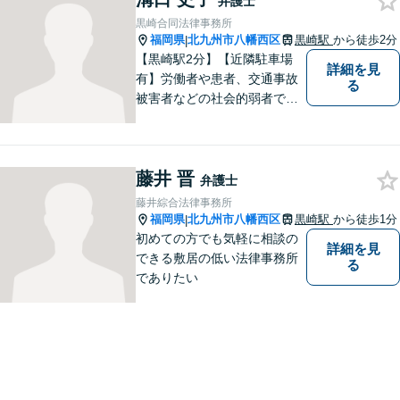
弁護士
です。【夜間・土日対応】
黒崎合同法律事務所
福岡県
北九州市八幡西区
黒崎駅
から徒歩2分
|
【黒崎駅2分】【近隣駐車場
詳細を見
有】労働者や患者、交通事故
る
被害者などの社会的弱者であ
る相談者のお手伝いをしたい
という思っています。１つ１
つの事件に丁寧に向き合い、
藤井 晋
依頼者の皆様にとってより良
弁護士
い解決が得られるよう、尽力
藤井綜合法律事務所
します。お気軽にご相談くだ
福岡県
北九州市八幡西区
黒崎駅
から徒歩1分
|
さい。
初めての方でも気軽に相談の
詳細を見
できる敷居の低い法律事務所
る
でありたい