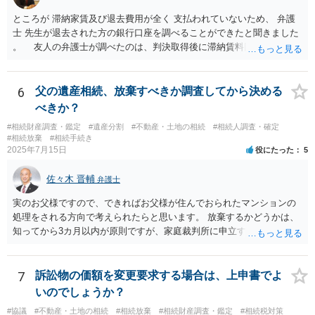
ところが 滞納家賃及び退去費用が全く 支払われていないため、 弁護
士 先生が退去された方の銀行口座を調べることができたと聞きました
。 友人の弁護士が調べたのは、判決取得後に滞納賃料回収のため
に、預金の有無及び残高の開示を求めたもので 判決を取るために、
預金の入出金履歴を調べたわけではありません。 残念ながら、事案
や目的も異なりますし、開示の内容も異なります。
6
父の遺産相続、放棄すべきか調査してから決める
べきか？
#相続財産調査・鑑定
#遺産分割
#不動産・土地の相続
#相続人調査・確定
#相続放棄
#相続手続き
2025年7月15日
役にたった
5
佐々木 晋輔
弁護士
実のお父様ですので、できればお父様が住んでおられたマンションの
処理をされる方向で考えられたらと思います。 放棄するかどうかは、
知ってから3カ月以内が原則ですが、家庭裁判所に申立すれば3カ月の
期間を伸長することができます。 その間に、財産の状況を調査して、
放棄するかどうか決めることができます。 銀行やサラ金が数年も放置
することはありませんので、数年後に借金が発見される可能性はほぼ
7
訴訟物の価額を変更要求する場合は、上申書でよ
ありません。 なお、私が扱った相続放棄を検討していた案件で、期間
いのでしょうか？
伸長して調査したところ、サラ金に対する過払金など相当な財産が見
#協議
#不動産・土地の相続
#相続放棄
#相続財産調査・鑑定
#相続税対策