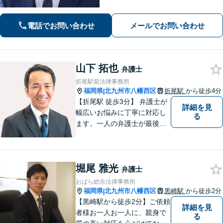
きたいと考えております。弁護士とし
ての法的な支援を丁寧に行えるよう心
電話でお問い合わせ
メールでお問い合わせ
掛け、日々努力を重ねていきます。
山下 拓也
弁護士
折尾駅前法律事務所
福岡県
北九州市八幡西区
折尾駅
から徒歩4分
|
【折尾駅 徒歩3分】 弁護士が
詳細を見
幅広いお悩みに丁寧に対応し
る
ます。一人の弁護士が最後ま
で責任をもって対応してくれ
るという安心感は小さな法律
事務所である当事務所の強み
堀尾 雅光
です。【丁寧な対応】
弁護士
おばら総合法律事務所
福岡県
北九州市八幡西区
黒崎駅
から徒歩2分
|
【黒崎駅から徒歩2分】ご依頼
詳細を見
者様お一人お一人に、親身で
る