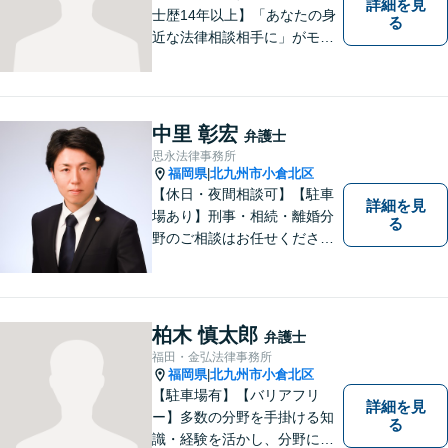
詳細を見
士歴14年以上】「あなたの身
る
近な法律相談相手に」がモッ
トー。交通事故分野に精通す
る弁護士。相続、離婚、交通
事故、債務整理等、個人が抱
える問題に注力しております
中里 彰宏
弁護士
ので、お気軽にご相談くださ
思永法律事務所
いませ。【駐車場あり】
福岡県
北九州市小倉北区
|
【休日・夜間相談可】【駐車
詳細を見
場あり】刑事・相続・離婚分
る
野のご相談はお任せくださ
い！事件終了後の依頼者の人
生をより良いものにするため
に尽力します。フリーターか
ら弁護士になった特殊な経緯
柏木 慎太郎
弁護士
あり。【電話相談可】
福田・金弘法律事務所
福岡県
北九州市小倉北区
|
【駐車場有】【バリアフリ
詳細を見
ー】多数の分野を手掛ける知
る
識・経験を活かし、分野にと