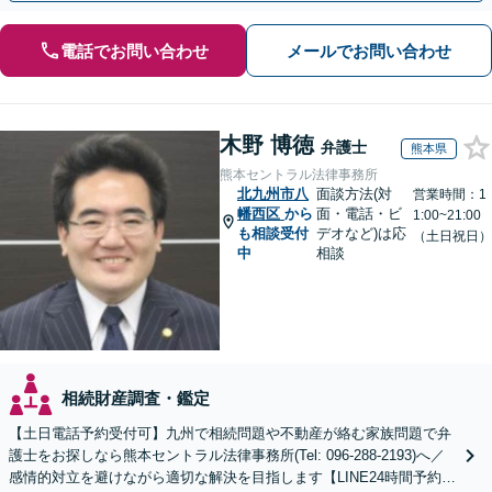
電話でお問い合わせ
メールでお問い合わせ
木野 博徳
弁護士
熊本県
熊本セントラル法律事務所
北九州市八
面談方法(対
営業時間：1
幡西区
から
面・電話・ビ
1:00~21:00
も相談受付
デオなど)は応
（土日祝日）
中
相談
相続財産調査・鑑定
【土日電話予約受付可】九州で相続問題や不動産が絡む家族問題で弁
護士をお探しなら熊本セントラル法律事務所(Tel: 096-288-2193)へ／
感情的対立を避けながら適切な解決を目指します【LINE24時間予約受