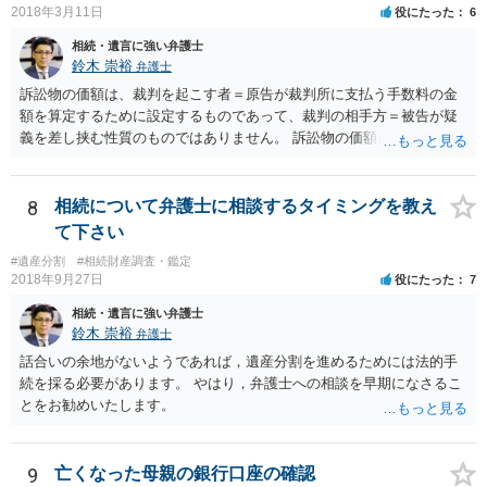
つかったため相続したという事例がありました。
2018年3月11日
役にたった
6
相続・遺言に強い弁護士
鈴木 崇裕
弁護士
訴訟物の価額は、裁判を起こす者＝原告が裁判所に支払う手数料の金
額を算定するために設定するものであって、裁判の相手方＝被告が疑
義を差し挟む性質のものではありません。 訴訟物の価額自体が裁判の
目的（審理の対象）となることもありませんので、上申書や証拠を出
したとしても、変更されることはありません。
8
相続について弁護士に相談するタイミングを教え
て下さい
#遺産分割
#相続財産調査・鑑定
2018年9月27日
役にたった
7
相続・遺言に強い弁護士
鈴木 崇裕
弁護士
話合いの余地がないようであれば，遺産分割を進めるためには法的手
続を採る必要があります。 やはり，弁護士への相談を早期になさるこ
とをお勧めいたします。
9
亡くなった母親の銀行口座の確認