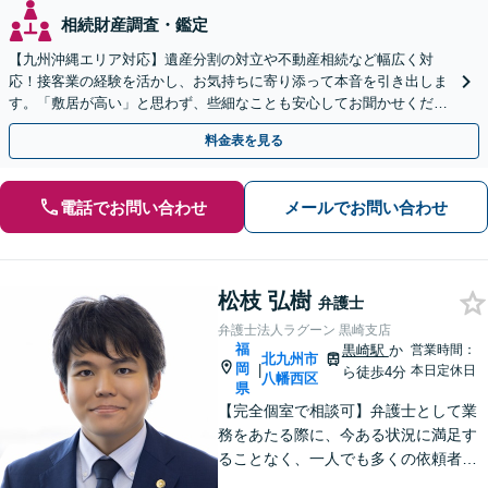
相続財産調査・鑑定
【九州沖縄エリア対応】遺産分割の対立や不動産相続など幅広く対
応！接客業の経験を活かし、お気持ちに寄り添って本音を引き出しま
す。「敷居が高い」と思わず、些細なことも安心してお聞かせくださ
い【初回相談無料】【夜間・休日相談可】
料金表を見る
電話でお問い合わせ
メールでお問い合わせ
松枝 弘樹
弁護士
弁護士法人ラグーン 黒崎支店
福
黒崎駅
か
営業時間：
北九州市
岡
|
本日定休日
ら徒歩4分
八幡西区
県
【完全個室で相談可】弁護士として業
務をあたる際に、今ある状況に満足す
ることなく、一人でも多くの依頼者の
方々の悩みを解決すべく、成長してい