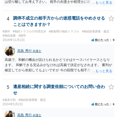
は切り離してお考え下さい。 相手の弁護士や税理士に頼んでも守秘義
務を理由に断られる可能性が高いです。 資料は調停を起こしてから任
意に開示を求め、応じなければ「調査嘱託」という手続きを使って銀
行等に照会をかけることになるでしょう。 不動産は、相続登記が済ん
4
調停不成立の相手方からの迷惑電話をやめさせる
でいなければ市役所ないし区役所に、お子様と義父様のつながりがわ
ことはできますか？
かる戸籍一式を揃えてもちこみ、「名寄せ」という手続きをすると、
#調停
#相続トラブルの代理交渉
#家族間の相続トラブル
#相続財産調査・鑑定
分かると思います。遺産分割協議書の偽造等により既に相続登記され
#相続放棄
#調停
てしまっている場合は、住所などに当たりをつけて登記名義を調べて
2018年11月2日
役にたった
9
探すことになるでしょう。 代理人弁護士を立てられるのはおすすめで
すが、現代では、各々が自由に価格設定をしていますので、特に相場
高島 秀行
弁護士
はお示しできません。ただし、かつて日本弁護士連合会が設けていた
報酬基準を踏まえて価格設定している弁護士は一定数いると思います
高裁で、和解の機会が設けられるかどうかはケースバイケースとなり
ので、それが一応の目安となるでしょう。
ます。 和解できる見込みがなければ高裁で決定がなされます。 審判が
確定してから依頼してもよいですが 今の段階でも相手方の連絡が迷惑
であれば 弁護士に依頼してもよいと思います。
5
遺産相続に関する調査依頼についてのお問い合わ
せ
#遺産分割
#相続財産調査・鑑定
2024年5月2日
役にたった
6
高島 秀行
弁護士