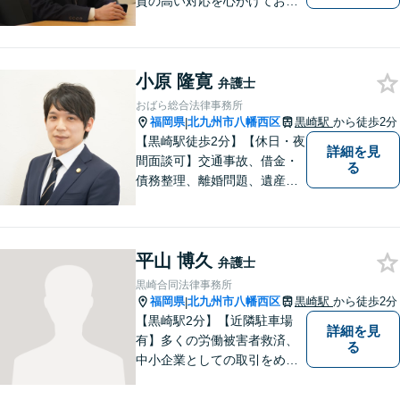
質の高い対応を心がけており
ます。離婚・相続・労働・国
際案件に注力。発信者情報開
示・刑事・一般民事全般も対
小原 隆寛
応可能。英語での法律相談・
弁護士
英文契約書の作成・チェック
おばら総合法律事務所
も対応可能です。
福岡県
北九州市八幡西区
黒崎駅
から徒歩2分
|
【黒崎駅徒歩2分】【休日・夜
詳細を見
間面談可】交通事故、借金・
る
債務整理、離婚問題、遺産相
続など。ご依頼者さまが安心
して相談できる雰囲気作りを
心がけています。「こんなこ
平山 博久
と弁護士に相談してもいいの
弁護士
かな」と思わず、遠慮なくご
黒崎合同法律事務所
相談ください。
福岡県
北九州市八幡西区
黒崎駅
から徒歩2分
|
【黒崎駅2分】【近隣駐車場
詳細を見
有】多くの労働被害者救済、
る
中小企業としての取引をめぐ
る様々な紛争を取り扱ってき
ました。労働者側と使用者側