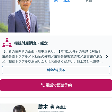
県
北区
休日
相続財産調査・鑑定
【小倉の裁判所の正面・駐車場あり】【年間130件もの相談に対応】
遺産分割トラブル／不動産の分割／遺留分侵害額請求／遺言書作成な
ど、相続トラブルやお困りごとはお任せください。他士業とも連携
し、依頼者さまに有利な解決を目指します【土日祝対応可】
料金表を見る
電話で面談予約
勝木 萌
弁護士