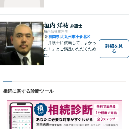
らわれない多角的・横断的な
見地から、迅速・的確かつ分
かりやすいリーガルサービス
を提供致します。メール相談
垣内 洋祐
弁護士
やビデオ面談にも柔軟に対応
垣内法律事務所
しております。 まずは、ご相
福岡県
北九州市小倉北区
|
談ください。
「弁護士に依頼して、よかっ
詳細を見
た！」とご満足いただくため
る
に。
相続に関する診断ツール