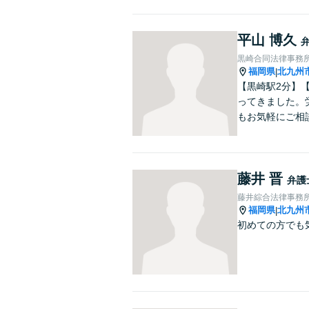
平山 博久
黒崎合同法律事務
福岡県
北九州
|
【黒崎駅2分】
ってきました。
もお気軽にご相
藤井 晋
弁護
藤井綜合法律事務
福岡県
北九州
|
初めての方でも