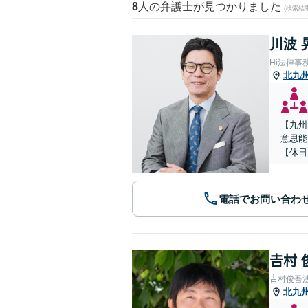
8
人の弁護士が見つかりました
(検索結
川波 
Hi法律事
北九
【九州
意思能
【休日
電話でお問い合わ
𠮷村
𠮷村俊吾
北九