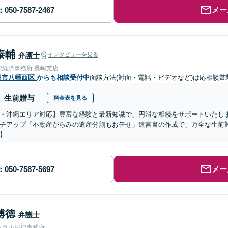
メー
泰輔
弁護士
インタビューを見る
律経済事務所 長崎支店
州市八幡西区
からも相談受付中
面談方法(対面・電話・ビデオなど)は応相談
営
生前贈与
料金表を見る
・沖縄エリア対応】豊富な経験と最新知識で、円滑な相続をサポートいたし
チアップ「不動産がらみの遺産分割もお任せ」遺言書の作成で、万全な生前
】
メー
博徳
弁護士
トラル法律事務所