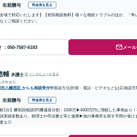
生前贈与
料金表を見る
全域で対応いたします】【初回相談無料】様々な相続トラブルのほか、「争
なくご相談ください。
せ
メール
悠輔
弁護士
インタビューを見る
法律事務所
州市八幡西区
からも相談受付中
面談方法(対面・電話・ビデオなど)は応相談
営
生前贈与
料金表を見る
駅1分】🟥初回相談0円🟥遺産分割・1500万▶4000万円に増額した事例あ
決実績多数あり。税理士や司法書士等と連携▶他の事務所を探す手間が省け
査も◎