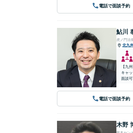
電話で面談予約
鮎川 
虎ノ門法
北九
【九州
キャッ
面談可
電話で面談予約
木野 
熊本セン