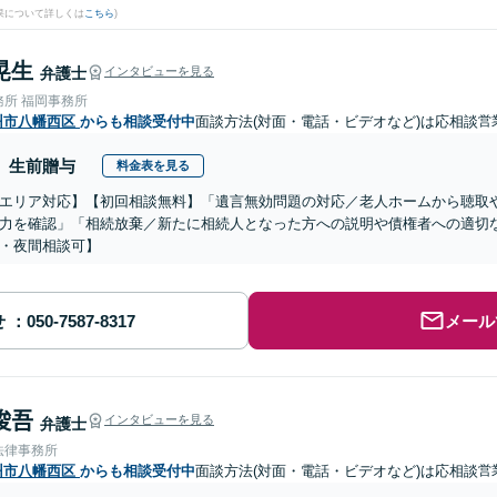
果について詳しくは
こちら
)
晃生
弁護士
インタビューを見る
務所 福岡事務所
州市八幡西区
からも相談受付中
面談方法(対面・電話・ビデオなど)は応相談
営
生前贈与
料金表を見る
エリア対応】【初回相談無料】「遺言無効問題の対応／老人ホームから聴取
力を確認」「相続放棄／新たに相続人となった方への説明や債権者への適切
・夜間相談可】
せ
メール
 俊吾
インタビューを見る
弁護士
法律事務所
州市八幡西区
からも相談受付中
面談方法(対面・電話・ビデオなど)は応相談
営