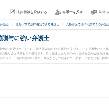
法律相談を投稿する
弁護士を探す
法律Q
弁護士
北九州市で法律相談できる弁護士
八幡西区で法律相談できる弁護
前贈与に強い弁護士
護士が8名見つかりました。初回面談無料や休日面談に対応している弁護士なども
での絞り込み検索もでき便利です。特に弁護士法人ラグーン 黒崎支店の松枝 弘樹弁
のプロフィール情報や弁護士費用、強みなどが注目されています。『北九州市八幡西
トラブル解決の実績豊富な近くの弁護士を検索したい』『初回相談無料で生前贈与
おすすめです。