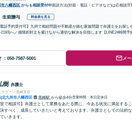
州市八幡西区
からも相談受付中
面談方法(対面・電話・ビデオなど)は応相談
営
生前贈与
料金表を見る
電話予約受付可】九州で相続問題や不動産が絡む家族問題で弁護士をお探しなら熊
288-2193)へ／感情的対立を避けながら適切な解決を目指します【LINE24
せ
メー
弘樹
弁護士
人ラグーン 黒崎支店
県
北九州市八幡西区
黒崎駅
から徒歩4分
営業時間：本日定休日
|
室で相談可】弁護士として業務をあたる際に、今ある状況に満足するこ
決すべく、成長していきたいと考えております。弁護士としての法的な
ていきます。