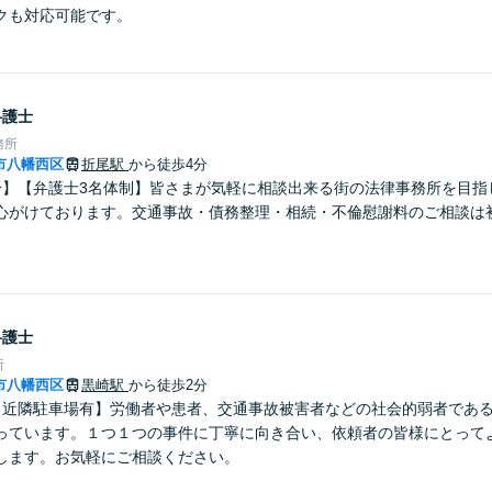
クも対応可能です。
弁護士
務所
市八幡西区
折尾駅
から徒歩4分
分】【弁護士3名体制】皆さまが気軽に相談出来る街の法律事務所を目指
心がけております。交通事故・債務整理・相続・不倫慰謝料のご相談は
弁護士
所
市八幡西区
黒崎駅
から徒歩2分
【近隣駐車場有】労働者や患者、交通事故被害者などの社会的弱者であ
っています。１つ１つの事件に丁寧に向き合い、依頼者の皆様にとって
します。お気軽にご相談ください。