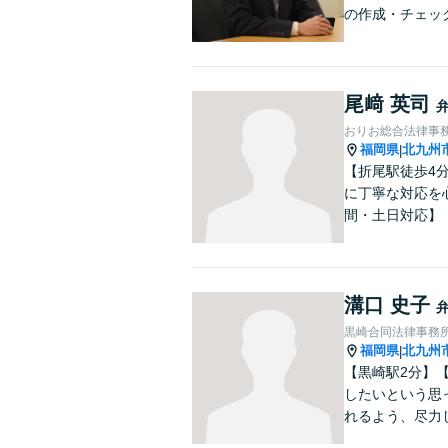
の作成・チェッ
尾﨑 英司
おりお総合法律事
福岡県
北九州
|
【折尾駅徒歩4
に丁寧な対応を
間・土日対応】
溝口 史子
黒崎合同法律事務
福岡県
北九州
|
【黒崎駅2分】
したいという思
れるよう、尽力