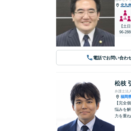
北九
【土日
96-
電話でお問い合わ
松枝 
弁護士法
福岡
【完全個
悩みを解
力を重ね