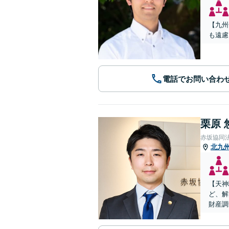
【九州
も遠慮
電話でお問い合わ
栗原 
赤坂協同
北九
【天神
ど、解
財産調