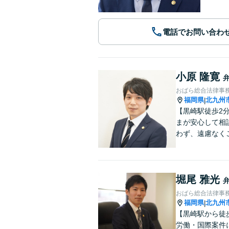
電話でお問い合わ
小原 隆寛
おばら総合法律事
福岡県
北九州
|
【黒崎駅徒歩2
まが安心して相
わず、遠慮なく
堀尾 雅光
おばら総合法律事
福岡県
北九州
|
【黒崎駅から徒
労働・国際案件