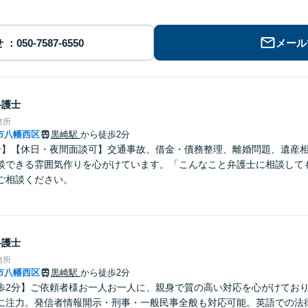
せ
メール
弁護士
務所
市八幡西区
黒崎駅
から徒歩2分
分】【休日・夜間面談可】交通事故、借金・債務整理、離婚問題、遺産
談できる雰囲気作りを心がけています。「こんなこと弁護士に相談して
ご相談ください。
弁護士
務所
市八幡西区
黒崎駅
から徒歩2分
歩2分】ご依頼者様お一人お一人に、親身で質の高い対応を心がけてお
に注力。発信者情報開示・刑事・一般民事全般も対応可能。英語での法