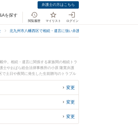
弁護士の方はこちら
&Aを探す
閲覧履歴
マイリスト
ログイン
士
北九州市八幡西区で相続・遺言に強い弁護士
北九州市八幡西区で生前贈
掲載中。相続・遺言に関係する家族間の相続トラ
護士やおばら総合法律事務所の小原 隆寛弁護
区で土日や夜間に発生した生前贈与のトラブル
を法律相談できる北九州市八幡西区内の弁護士に
変更
変更
変更