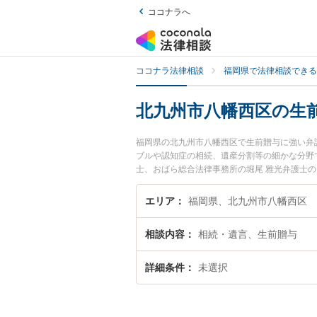
ココナラへ
ココナラ法律相談
福岡県で法律相談できる
北九州市八幡西区の生
福岡県の北九州市八幡西区で生前贈与に強い弁
ブルや認知症の相続、遺産分割等の細かな分野
士、おばら総合法律事務所の堀尾 雅光弁護士
を今すぐに弁護士に相談したい』『生前贈与の
相談予約したい』などでお困りの相談者さんに
エリア
福岡県、北九州市八幡西区
相談内容
相続・遺言、生前贈与
詳細条件
未選択