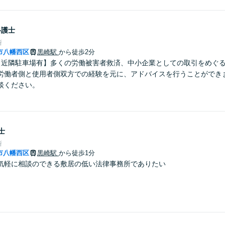
弁護士
所
市八幡西区
黒崎駅
から徒歩2分
【近隣駐車場有】多くの労働被害者救済、中小企業としての取引をめぐ
労働者側と使用者側双方での経験を元に、アドバイスを行うことができ
談ください。
士
所
市八幡西区
黒崎駅
から徒歩1分
気軽に相談のできる敷居の低い法律事務所でありたい