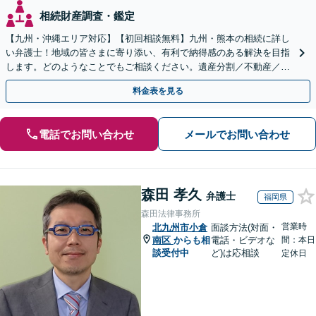
相続財産調査・鑑定
【九州・沖縄エリア対応】【初回相談無料】九州・熊本の相続に詳し
い弁護士！地域の皆さまに寄り添い、有利で納得感のある解決を目指
します。どのようなことでもご相談ください。遺産分割／不動産／遺
言書／使い込み／寄与分／遺留分／相続放棄【完全個室】
料金表を見る
電話でお問い合わせ
メールでお問い合わせ
森田 孝久
弁護士
福岡県
森田法律事務所
営業時
北九州市小倉
面談方法(対面・
南区
からも相
電話・ビデオな
間：本日
談受付中
ど)は応相談
定休日