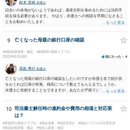
鈴木 崇裕
弁護士
話合いの余地がないようであれば，遺産分割を進めるためには法的手
続を採る必要があります。 やはり，弁護士への相談を早期になさるこ
とをお勧めいたします。
9
亡くなった母親の銀行口座の確認
#相続財産調査・鑑定
#家族間の相続トラブル
2025年6月18日
役にたった
4
高島 秀行
弁護士
亡くなった母親の銀行口座の確認をしたいのですが弁護士名で紹介状
をおくれば口座の有無、残高について教えてもらえるでしょうか。
弁護士に依頼することもできますが、あなたが戸籍でお母さんの相続
人であり、相続人本人であることなどを証明すれば、口座の有無や残
高は教えてくれると思います。 自分ではよくわからないということ
であれば、弁護士に相談し依頼されたら良いと思います。
10
司法書士解任時の違約金や費用の相場と対応策
は？
#家族間の相続トラブル
#相続放棄
#相続手続き
#相続トラブルの代理交渉
#相続財産調査・鑑定
#相続人調査・確定