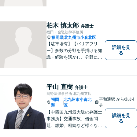
刑事事件分野などに強みを持
つ弁護士。「信頼のソリュー
ション」をモットーに問題の
本質把握から解決に至るまで
柏木 慎太郎
弁護士
懇切丁寧に対応します！【宅
福田・金弘法律事務所
建士資格あり】
福岡県
北九州市小倉北区
|
【駐車場有】【バリアフリ
詳細を見
ー】多数の分野を手掛ける知
る
識・経験を活かし、分野にと
らわれない多角的・横断的な
見地から、迅速・的確かつ分
かりやすいリーガルサービス
を提供致します。メール相談
平山 直樹
弁護士
やビデオ面談にも柔軟に対応
岡野法律事務所 北九州支店
しております。 まずは、ご相
平和通駅
から徒歩4
福岡
北九州市小倉北
|
談ください。
県
区
分
【中四国九州最大級の弁護士
詳細を見
事務所】交通事故、借金問
る
題、離婚、相続など様々な問
題について、「何度でも無