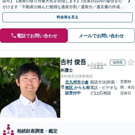
談可】【遺産の取り分最大化を目指します】1営業日以内の返信を心
がけます「不動産が絡んだ複雑な遺産分割／遺留分／遺言書の作成・
執行／事業承継など、お任せください」【休日相談あり】
料金表を見る
電話でお問い合わせ
メールでお問い合わせ
𠮷村 俊吾
福岡県
インタビュ
ーを見る
弁護士
𠮷村俊吾法律事務所
営業時
北九州市小倉
面談方法(対面・
南区
からも相
電話・ビデオな
間：本日
談受付中
ど)は応相談
定休日
相続財産調査・鑑定