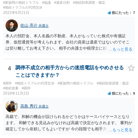
#家族間の相続トラブル
#協議
#遺産分割
#相続財産調査・鑑定
す(あくまで遺産分割に関係することに留める方が、裁判所や調停委員
#相続トラブルの代理交渉
の方に事情を理解してもらいやすいと思います)。
2022年6月21日
役にたった
7
佐山 亮介
弁護士
本人の預貯金、本人名義の不動産、本人がもっていた株式や有価証
券、仮想通貨等が考えられます。会社の資産は遺産ではないのでそこ
は切り離してお考え下さい。 相手の弁護士や税理士に頼んでも守秘義
務を理由に断られる可能性が高いです。 資料は調停を起こしてから任
意に開示を求め、応じなければ「調査嘱託」という手続きを使って銀
行等に照会をかけることになるでしょう。 不動産は、相続登記が済ん
4
調停不成立の相手方からの迷惑電話をやめさせる
でいなければ市役所ないし区役所に、お子様と義父様のつながりがわ
ことはできますか？
かる戸籍一式を揃えてもちこみ、「名寄せ」という手続きをすると、
#調停
#相続トラブルの代理交渉
#家族間の相続トラブル
#相続財産調査・鑑定
分かると思います。遺産分割協議書の偽造等により既に相続登記され
#相続放棄
#調停
てしまっている場合は、住所などに当たりをつけて登記名義を調べて
2018年11月2日
役にたった
9
探すことになるでしょう。 代理人弁護士を立てられるのはおすすめで
すが、現代では、各々が自由に価格設定をしていますので、特に相場
高島 秀行
弁護士
はお示しできません。ただし、かつて日本弁護士連合会が設けていた
報酬基準を踏まえて価格設定している弁護士は一定数いると思います
高裁で、和解の機会が設けられるかどうかはケースバイケースとなり
ので、それが一応の目安となるでしょう。
ます。 和解できる見込みがなければ高裁で決定がなされます。 審判が
確定してから依頼してもよいですが 今の段階でも相手方の連絡が迷惑
であれば 弁護士に依頼してもよいと思います。