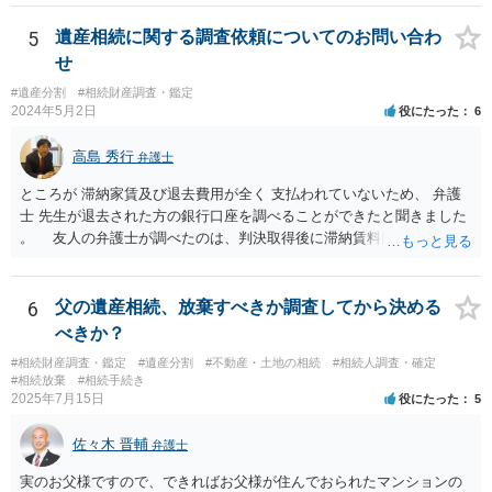
5
遺産相続に関する調査依頼についてのお問い合わ
せ
#遺産分割
#相続財産調査・鑑定
2024年5月2日
役にたった
6
高島 秀行
弁護士
ところが 滞納家賃及び退去費用が全く 支払われていないため、 弁護
士 先生が退去された方の銀行口座を調べることができたと聞きました
。 友人の弁護士が調べたのは、判決取得後に滞納賃料回収のため
に、預金の有無及び残高の開示を求めたもので 判決を取るために、
預金の入出金履歴を調べたわけではありません。 残念ながら、事案
や目的も異なりますし、開示の内容も異なります。
6
父の遺産相続、放棄すべきか調査してから決める
べきか？
#相続財産調査・鑑定
#遺産分割
#不動産・土地の相続
#相続人調査・確定
#相続放棄
#相続手続き
2025年7月15日
役にたった
5
佐々木 晋輔
弁護士
実のお父様ですので、できればお父様が住んでおられたマンションの