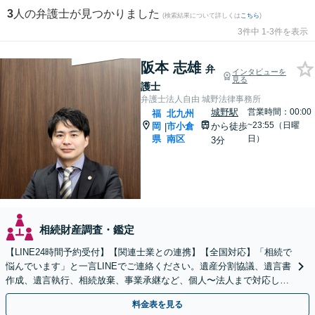
3
人の弁護士が見つかりました
(検索結果について詳しくは
こちら
)
3件中 1-3件を表示
阪本 志雄
弁
インタビューを
見る
護士
弁護士法人自由 城野法律事務所
城野駅
営業時間：00:00
福
北九州
~23:55（日曜
岡
市小倉
から徒歩
|
県
南区
日）
3分
相続財産調査・鑑定
【LINE24時間予約受付】【関連士業との連携】【全国対応】「相続で
悩んでいます」と一言LINEでご連絡ください。遺産分割協議、遺言書
作成、遺言執行、相続放棄、事業承継など、個人〜法人まで対応しま
す。関連士業との連携でワンストップ解決！
料金表を見る