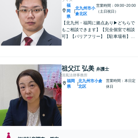
福
営業時間：09:00~20:00
北九州市小
岡
|
（土日祝日）
倉北区
県
【北九州・福岡に拠点あり▶どちらで
もご相談できます】【完全個室で相談
可】【バリアフリー】【駐車場有】法
律問題は様々な角度から問題をとらえ
る必要があります。これまでの経験を
活かした総合力で課題解決をサポート
します。お悩みの方はご相談くださ
祖父江 弘美
弁護士
い。
清風法律事務所
福岡
北九州市小倉
営業時間：本日定
|
県
北区
休日