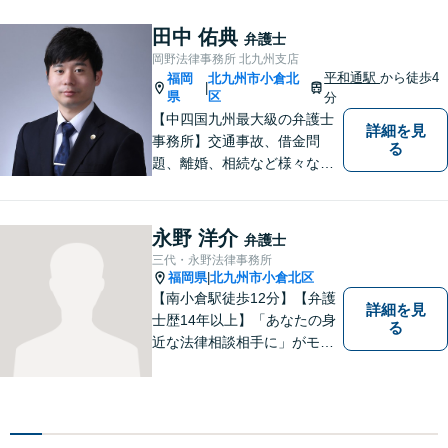
料」の相談を行っています！
まずはお気軽にご相談くださ
田中 佑典
弁護士
い！
岡野法律事務所 北九州支店
平和通駅
から徒歩4
福岡
北九州市小倉北
|
県
区
分
【中四国九州最大級の弁護士
詳細を見
事務所】交通事故、借金問
る
題、離婚、相続など様々な問
題について、「何度でも無
料」の相談を行っています！
まずはお気軽にご相談くださ
永野 洋介
弁護士
い！
三代・永野法律事務所
福岡県
北九州市小倉北区
|
【南小倉駅徒歩12分】【弁護
詳細を見
士歴14年以上】「あなたの身
る
近な法律相談相手に」がモッ
トー。交通事故分野に精通す
る弁護士。相続、離婚、交通
事故、債務整理等、個人が抱
える問題に注力しております