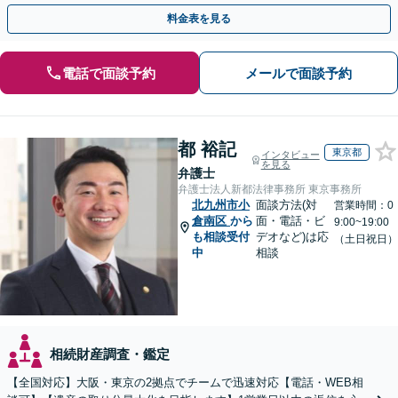
策をおこないましょう【夜間・休日面談可】
料金表を見る
電話で面談予約
メールで面談予約
都 裕記
東京都
インタビュー
を見る
弁護士
弁護士法人新都法律事務所 東京事務所
北九州市小
面談方法(対
営業時間：0
倉南区
から
面・電話・ビ
9:00~19:00
も相談受付
デオなど)は応
（土日祝日）
中
相談
相続財産調査・鑑定
【全国対応】大阪・東京の2拠点でチームで迅速対応【電話・WEB相