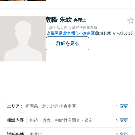
寄り添うことを大切にしてお
ります。お困りごとがあれ
朝隈 朱絵
ば、些細なことでもお気軽に
弁護士
お問い合わせください。
弁護士法人自由 城野法律事務所
福岡県
北九州市小倉南区
城野駅
から徒歩3分
|
詳細を見る
エリア
福岡県、北九州市小倉南区
変更
相談内容
相続・遺言、相続財産調査・鑑定
変更
詳細条件
未選択
変更