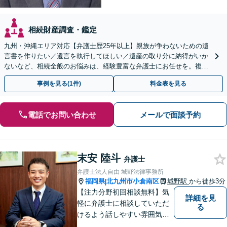
相続財産調査・鑑定
九州・沖縄エリア対応【弁護士歴25年以上】親族が争わないための遺
言書を作りたい／遺言を執行してほしい／遺産の取り分に納得がいか
ないなど、相続全般のお悩みは、経験豊富な弁護士にお任せを。複雑
な問題も粘り強く対応し、解決に導きます。
事例を見る(1件)
料金表を見る
電話でお問い合わせ
メールで面談予約
末安 陸斗
弁護士
弁護士法人自由 城野法律事務所
福岡県
北九州市小倉南区
城野駅
から徒歩3分
|
【注力分野初回相談無料】気
詳細を見
軽に弁護士に相談していただ
る
けるよう話しやすい雰囲気を
作り、相談者さまのお悩みに