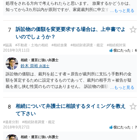
処理をされる方向で考えられたらと思います。 放棄するかどうかは、
知ってから3カ月以内が原則ですが、家庭裁判所に申立すれば3カ月の
期間を伸長することができます。 その間に、財産の状況を調査して、
放棄するかどうか決めることができます。 銀行やサラ金が数年も放置
することはありませんので、数年後に借金が発見される可能性はほぼ
7
訴訟物の価額を変更要求する場合は、上申書でよ
ありません。 なお、私が扱った相続放棄を検討していた案件で、期間
いのでしょうか？
伸長して調査したところ、サラ金に対する過払金など相当な財産が見
#協議
#不動産・土地の相続
#相続放棄
#相続財産調査・鑑定
#相続税対策
つかったため相続したという事例がありました。
2018年3月11日
役にたった
6
相続・遺言に強い弁護士
鈴木 崇裕
弁護士
訴訟物の価額は、裁判を起こす者＝原告が裁判所に支払う手数料の金
額を算定するために設定するものであって、裁判の相手方＝被告が疑
義を差し挟む性質のものではありません。 訴訟物の価額自体が裁判の
目的（審理の対象）となることもありませんので、上申書や証拠を出
したとしても、変更されることはありません。
8
相続について弁護士に相談するタイミングを教え
て下さい
#遺産分割
#相続財産調査・鑑定
2018年9月27日
役にたった
7
相続・遺言に強い弁護士