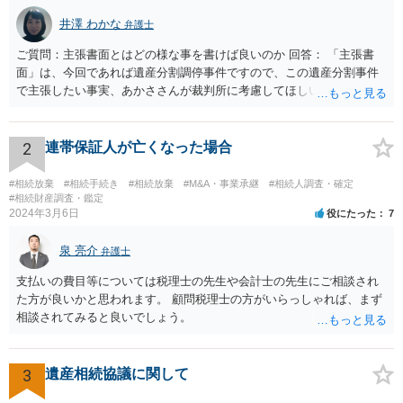
井澤 わかな
弁護士
ご質問：主張書面とはどの様な事を書けば良いのか 回答： 「主張書
面」は、今回であれば遺産分割調停事件ですので、この遺産分割事件
で主張したい事実、あかささんが裁判所に考慮してほしいと思う、亡
くなった方・あかささん・お姉さん間の事情などを記入することにな
ります。 もし、主張したい事実や考慮してほしい事情に関連して
資料を持っているようであれば、主張書面とは別で提出できます。も
2
連帯保証人が亡くなった場合
し、お姉さんに見られたくないような資料がある場合、「非開示の希
望に関する申出書」と共に提出することも考えられます。 ご質問：書
#相続放棄
#相続手続き
#相続放棄
#M&A・事業承継
#相続人調査・確定
いた方が良い事と書かない方が良い事 回答： お姉さんが申立書の「申
#相続財産調査・鑑定
2024年3月6日
役にたった
7
立ての趣旨」のところに書いている遺産の分け方に対して意見があれ
ば、まずそれを書くとよいです。 次に「申立ての理由」のところに、
泉 亮介
なぜ調停を申し立てたのか(例えば、あかささんと話合いが出来ない／
弁護士
決裂した、など)や亡くなった方・あかささん・お姉さん間の事情やい
支払いの費目等については税理士の先生や会計士の先生にご相談され
きさつなどが書かれていると思うので、あかささんから見てそれは違
た方が良いかと思われます。 顧問税理士の方がいらっしゃれば、まず
うと感じるところは、どのように違うのか、など書くとよいです。 そ
相談されてみると良いでしょう。
の他、お姉さんの申立書には書かれていないけど、どのように遺産を
分けるかを決めるについてあかささんが重要だと考える事情があれば
(例えば、○○のときにお姉さんは亡くなった方からお金を援助してもら
3
遺産相続協議に関して
った等)、それも書くとよいです。 書かない方が良いと思うことは、遺
産分割に関係ない(と思われる)いきさつを沢山盛り込むことだと考えま