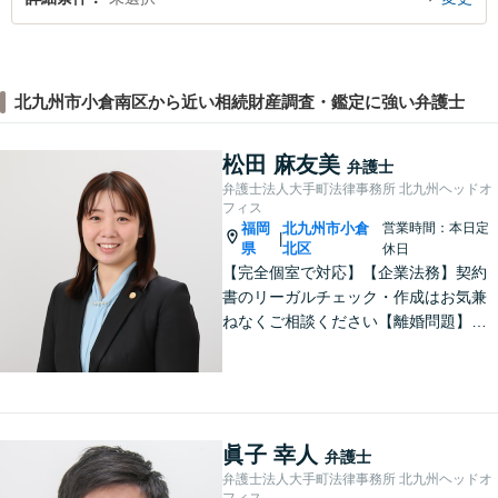
北九州市小倉南区から近い相続財産調査・鑑定に強い弁護士
松田 麻友美
弁護士
弁護士法人大手町法律事務所 北九州ヘッドオ
フィス
福岡
北九州市小倉
営業時間：本日定
|
県
北区
休日
【完全個室で対応】【企業法務】契約
書のリーガルチェック・作成はお気兼
ねなくご相談ください【離婚問題】不
貞慰謝料の請求する側・される側に双
方対応。離婚検討中でもお気軽にご相
談を【駐車場あり】
眞子 幸人
弁護士
弁護士法人大手町法律事務所 北九州ヘッドオ
フィス