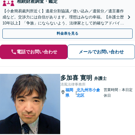
相続財産調査・鑑定
【小倉簡易裁判所近く】遺産分割協議／使い込み／遺留分／遺言書作
成など。交渉力には自信があります。理想はみなの幸福。【弁護士歴
10年以上】「争族」にならないよう、法律家として的確なアドバイス
をいたします【最短即日対応OK】
料金表を見る
電話でお問い合わせ
メールでお問い合わせ
多加喜 寛明
弁護士
清風法律事務所
福岡
北九州市小倉
営業時間：本日定
|
県
北区
休日