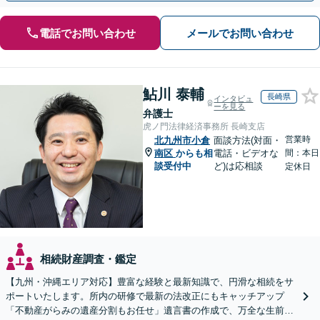
電話でお問い合わせ
メールでお問い合わせ
鮎川 泰輔
長崎県
インタビュ
ーを見る
弁護士
虎ノ門法律経済事務所 長崎支店
営業時
北九州市小倉
面談方法(対面・
南区
からも相
電話・ビデオな
間：本日
談受付中
ど)は応相談
定休日
相続財産調査・鑑定
【九州・沖縄エリア対応】豊富な経験と最新知識で、円滑な相続をサ
ポートいたします。所内の研修で最新の法改正にもキャッチアップ
「不動産がらみの遺産分割もお任せ」遺言書の作成で、万全な生前対