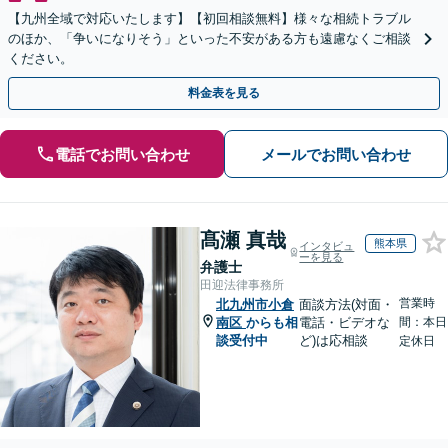
【九州全域で対応いたします】【初回相談無料】様々な相続トラブル
のほか、「争いになりそう」といった不安がある方も遠慮なくご相談
ください。
料金表を見る
電話でお問い合わせ
メールでお問い合わせ
髙瀬 真哉
熊本県
インタビュ
ーを見る
弁護士
田迎法律事務所
営業時
北九州市小倉
面談方法(対面・
南区
からも相
電話・ビデオな
間：本日
談受付中
ど)は応相談
定休日