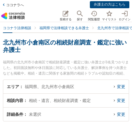
弁護士の方はこちら
ココナラへ
投稿する
探す
閲覧履歴
マイリスト
ログイン
ココナラ法律相談
福岡県で法律相談できる弁護士
北九州市で法律相談
北九州市小倉南区の相続財産調査・鑑定に強い
弁護士
福岡県の北九州市小倉南区で相続財産調査・鑑定に強い弁護士が3名見つかりま
した。初回面談無料や休日面談に対応している弁護士、解決事例を持つ弁護士
なども掲載中。相続・遺言に関係する家族間の相続トラブルや認知症の相続、
遺産分割等の細かな分野での絞り込み検索もでき便利です。特に弁護士法人自
由 城野法律事務所の阪本 志雄弁護士や弁護士法人自由 城野法律事務所の末安
エリア
福岡県、北九州市小倉南区
変更
陸斗弁護士、弁護士法人自由 城野法律事務所の朝隈 朱絵弁護士のプロフィール
情報や弁護士費用、強みなどが注目されています。『北九州市小倉南区で土日
相談内容
相続・遺言、相続財産調査・鑑定
変更
や夜間に発生した相続財産調査・鑑定のトラブルを今すぐに弁護士に相談した
い』『相続財産調査・鑑定のトラブル解決の実績豊富な近くの弁護士を検索し
たい』『初回相談無料で相続財産調査・鑑定を法律相談できる北九州市小倉南
詳細条件
未選択
変更
区内の弁護士に相談予約したい』などでお困りの相談者さんにおすすめです。