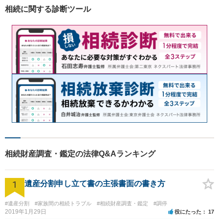
ので、お気軽にご相談くださ
相続に関する診断ツール
いませ。【駐車場あり】
相続財産調査・鑑定の法律Q&Aランキング
1
遺産分割申し立て書の主張書面の書き方
#遺産分割
#家族間の相続トラブル
#相続財産調査・鑑定
#調停
2019年1月29日
役にたった
17