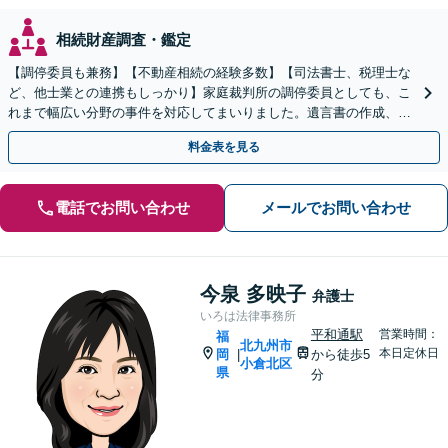
相続財産調査・鑑定
【調停委員も兼務】【不動産相続の経験多数】【司法書士、税理士な
ど、他士業との連携もしっかり】家庭裁判所の調停委員としても、こ
れまで幅広い分野の事件を対応してまいりました。遺言書の作成、相
続放棄にも対応します【初回のご相談、0円】
料金表を見る
電話でお問い合わせ
メールでお問い合わせ
今泉 多映子
弁護士
いろは法律事務所
平和通駅
営業時間：
福
北九州市
本日定休日
岡
から徒歩5
|
小倉北区
県
分