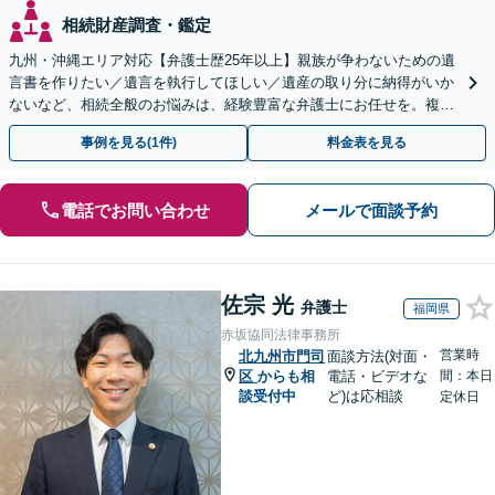
相続財産調査・鑑定
九州・沖縄エリア対応【弁護士歴25年以上】親族が争わないための遺
言書を作りたい／遺言を執行してほしい／遺産の取り分に納得がいか
ないなど、相続全般のお悩みは、経験豊富な弁護士にお任せを。複雑
な問題も粘り強く対応し、解決に導きます。
事例を見る(1件)
料金表を見る
電話でお問い合わせ
メールで面談予約
佐宗 光
弁護士
福岡県
赤坂協同法律事務所
営業時
北九州市門司
面談方法(対面・
区
からも相
電話・ビデオな
間：本日
談受付中
ど)は応相談
定休日