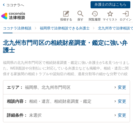
弁護士の方はこちら
ココナラへ
投稿する
探す
閲覧履歴
マイリスト
ログイン
ココナラ法律相談
福岡県で法律相談できる弁護士
北九州市で法律相談
北九州市門司区の相続財産調査・鑑定に強い弁
護士
福岡県の北九州市門司区で相続財産調査・鑑定に強い弁護士が1名見つかりまし
た。WEB面談や分割払いに対応している弁護士なども掲載中。相続・遺言に関
係する家族間の相続トラブルや認知症の相続、遺産分割等の細かな分野での絞
り込み検索もでき便利です。特に弁護士法人ＯＮＥ 門司オフィスの田川 瞳弁護
士のプロフィール情報や弁護士費用、強みなどが注目されています。『北九州
エリア
福岡県、北九州市門司区
変更
市門司区で土日や夜間に発生した相続財産調査・鑑定のトラブルを今すぐに弁
護士に相談したい』『相続財産調査・鑑定のトラブル解決の実績豊富な近くの
相談内容
相続・遺言、相続財産調査・鑑定
変更
弁護士を検索したい』『初回相談無料で相続財産調査・鑑定を法律相談できる
北九州市門司区内の弁護士に相談予約したい』などでお困りの相談者さんにお
すすめです。
詳細条件
未選択
変更