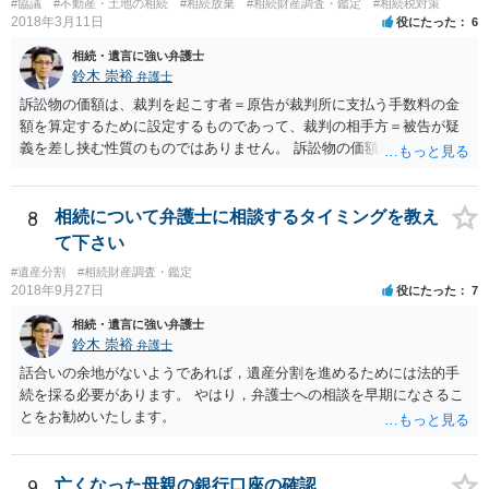
#協議
#不動産・土地の相続
#相続放棄
#相続財産調査・鑑定
#相続税対策
つかったため相続したという事例がありました。
2018年3月11日
役にたった
6
相続・遺言に強い弁護士
鈴木 崇裕
弁護士
訴訟物の価額は、裁判を起こす者＝原告が裁判所に支払う手数料の金
額を算定するために設定するものであって、裁判の相手方＝被告が疑
義を差し挟む性質のものではありません。 訴訟物の価額自体が裁判の
目的（審理の対象）となることもありませんので、上申書や証拠を出
したとしても、変更されることはありません。
8
相続について弁護士に相談するタイミングを教え
て下さい
#遺産分割
#相続財産調査・鑑定
2018年9月27日
役にたった
7
相続・遺言に強い弁護士
鈴木 崇裕
弁護士
話合いの余地がないようであれば，遺産分割を進めるためには法的手
続を採る必要があります。 やはり，弁護士への相談を早期になさるこ
とをお勧めいたします。
9
亡くなった母親の銀行口座の確認