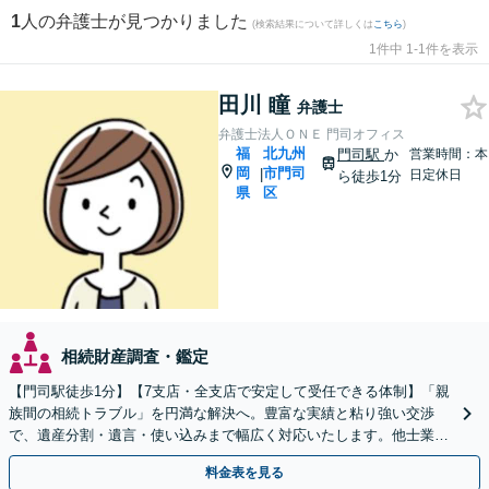
1
人の弁護士が見つかりました
(検索結果について詳しくは
こちら
)
1件中 1-1件を表示
田川 瞳
弁護士
弁護士法人ＯＮＥ 門司オフィス
福
北九州
門司駅
か
営業時間：本
岡
市門司
|
日定休日
ら徒歩1分
県
区
相続財産調査・鑑定
【門司駅徒歩1分】【7支店・全支店で安定して受任できる体制】「親
族間の相続トラブル」を円満な解決へ。豊富な実績と粘り強い交渉
で、遺産分割・遺言・使い込みまで幅広く対応いたします。他士業連
携のワンストップ体制
料金表を見る