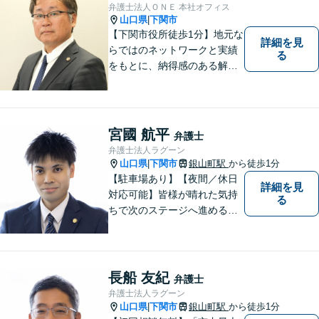
弁護士法人ＯＮＥ 本社オフィス
山口県
下関市
|
【下関市役所徒歩1分】地元な
詳細を見
らではのネットワークと実績
る
をもとに、納得感のある解決
策をサポート！お悩みの方は
お気軽にご相談ください。
宮國 航平
弁護士
弁護士法人ラグーン
山口県
下関市
銀山町駅
から徒歩1分
|
【駐車場あり】【夜間／休日
詳細を見
対応可能】皆様が晴れた気持
る
ちで次のステージへ進めるよ
う、精一杯協力させて頂きま
す。離婚問題／相続／不動産
／借金問題など、幅広く対
応。【地域に根差した弁護
長船 友紀
弁護士
士】何かお困りごとがござい
弁護士法人ラグーン
ましたらお一人で考え込ま
山口県
下関市
銀山町駅
から徒歩1分
|