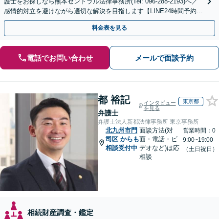
護士をお探しなら熊本セントラル法律事務所(Tel: 096-288-2193)へ／
感情的対立を避けながら適切な解決を目指します【LINE24時間予約受
付可】【休日・夜間相談可】
料金表を見る
電話でお問い合わせ
メールで面談予約
都 裕記
東京都
インタビュー
を見る
弁護士
弁護士法人新都法律事務所 東京事務所
北九州市門
面談方法(対
営業時間：0
司区
からも
面・電話・ビ
9:00~19:00
相談受付中
デオなど)は応
（土日祝日）
相談
相続財産調査・鑑定