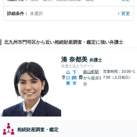
詳細条件
未選択
変更
北九州市門司区から近い相続財産調査・鑑定に強い弁護士
湊 奈都美
弁護士
弁護士法人ラグーン
銀山町駅
営業時間：10:00~1
山
下
7:00（土日祝日）
口
関
から徒歩1
|
県
市
分
相続財産調査・鑑定