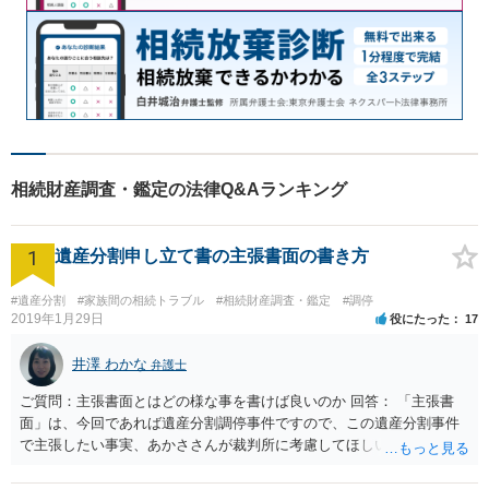
相続財産調査・鑑定の法律Q&Aランキング
1
遺産分割申し立て書の主張書面の書き方
#遺産分割
#家族間の相続トラブル
#相続財産調査・鑑定
#調停
2019年1月29日
役にたった
17
井澤 わかな
弁護士
ご質問：主張書面とはどの様な事を書けば良いのか 回答： 「主張書
面」は、今回であれば遺産分割調停事件ですので、この遺産分割事件
で主張したい事実、あかささんが裁判所に考慮してほしいと思う、亡
くなった方・あかささん・お姉さん間の事情などを記入することにな
ります。 もし、主張したい事実や考慮してほしい事情に関連して