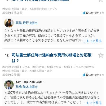
#相続財産調査・鑑定
#家族間の相続トラブル
2025年6月18日
役にたった
4
高島 秀行
弁護士
亡くなった母親の銀行口座の確認をしたいのですが弁護士名で紹介状
をおくれば口座の有無、残高について教えてもらえるでしょうか。
弁護士に依頼することもできますが、あなたが戸籍でお母さんの相続
人であり、相続人本人であることなどを証明すれば、口座の有無や残
高は教えてくれると思います。 自分ではよくわからないということ
であれば、弁護士に相談し依頼されたら良いと思います。
10
司法書士解任時の違約金や費用の相場と対応策
は？
#家族間の相続トラブル
#相続放棄
#相続手続き
#相続トラブルの代理交渉
#相続財産調査・鑑定
#相続人調査・確定
2025年2月4日
役にたった
4
相続・遺言に強い弁護士
髙橋 俊太
弁護士
＞100万超えの違約金額はありえますか？ 一般的には考えにくいです
が、実際にあり得るかは否かは委任事項や委任後の業務処理状況等に
よるでしょう。 此方での当方回答は以上で終了となりますが、参考に