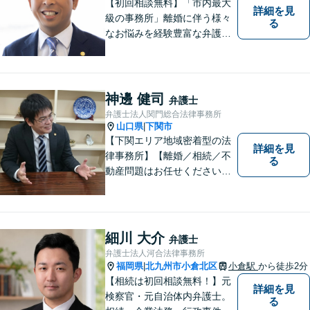
ず、ご相談下さい。
【初回相談無料】「市内最大
詳細を見
級の事務所」離婚に伴う様々
る
なお悩みを経験豊富な弁護士
が解決に導きます。女性スタ
ッフ在籍／男性に話しづらい
内容でも安心！相続に関する
相談は年間150件以上【子連
神邊 健司
弁護士
れ相談可】【休日・夜間対
弁護士法人関門総合法律事務所
応】
山口県
下関市
|
【下関エリア地域密着型の法
詳細を見
律事務所】【離婚／相続／不
る
動産問題はお任せください】
法テラス可！小さな問題であ
っても、不安は抱え込まずご
相談ください。お一人おひと
りの声を大切にし、適切な解
細川 大介
弁護士
決方法をご提案いたします。
弁護士法人河合法律事務所
福岡県
北九州市小倉北区
小倉駅
から徒歩2分
|
【相続は初回相談無料！】元
詳細を見
検察官・元自治体内弁護士。
る