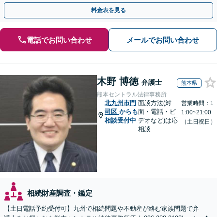
引き継ぐ安心の事業承継をサポート」【完全個室相談】
料金表を見る
電話でお問い合わせ
メールでお問い合わせ
木野 博徳
弁護士
熊本県
熊本セントラル法律事務所
北九州市門
面談方法(対
営業時間：1
司区
からも
面・電話・ビ
1:00~21:00
相談受付中
デオなど)は応
（土日祝日）
相談
相続財産調査・鑑定
【土日電話予約受付可】九州で相続問題や不動産が絡む家族問題で弁