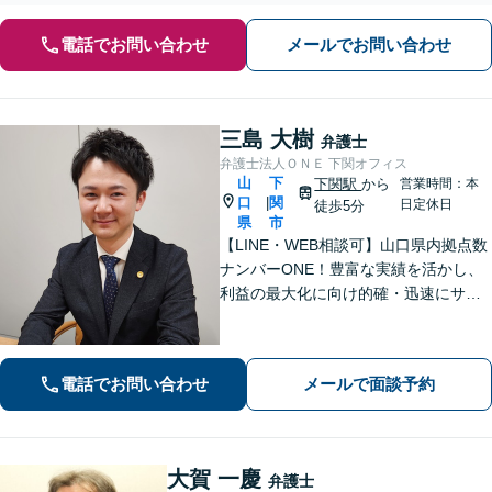
電話でお問い合わせ
メールでお問い合わせ
三島 大樹
弁護士
弁護士法人ＯＮＥ 下関オフィス
山
下
下関駅
から
営業時間：本
口
関
|
日定休日
徒歩5分
県
市
【LINE・WEB相談可】山口県内拠点数
ナンバーONE！豊富な実績を活かし、
利益の最大化に向け的確・迅速にサポ
ート。法的助言だけでなく、解決後の
未来を見据えたプランをご提案。離婚
問題／交通事故等、あなたの味方とし
電話でお問い合わせ
メールで面談予約
て尽力します【完全個室】【下関駅5
分】
大賀 一慶
弁護士