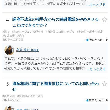
は切り離してお考え下さい。 相手の弁護士や税理士に頼んでも守秘義
務を理由に断られる可能性が高いです。 資料は調停を起こしてから任
意に開示を求め、応じなければ「調査嘱託」という手続きを使って銀
行等に照会をかけることになるでしょう。 不動産は、相続登記が済ん
4
調停不成立の相手方からの迷惑電話をやめさせる
でいなければ市役所ないし区役所に、お子様と義父様のつながりがわ
ことはできますか？
かる戸籍一式を揃えてもちこみ、「名寄せ」という手続きをすると、
#調停
#相続トラブルの代理交渉
#家族間の相続トラブル
#相続財産調査・鑑定
分かると思います。遺産分割協議書の偽造等により既に相続登記され
#相続放棄
#調停
てしまっている場合は、住所などに当たりをつけて登記名義を調べて
2018年11月2日
役にたった
9
探すことになるでしょう。 代理人弁護士を立てられるのはおすすめで
すが、現代では、各々が自由に価格設定をしていますので、特に相場
高島 秀行
弁護士
はお示しできません。ただし、かつて日本弁護士連合会が設けていた
報酬基準を踏まえて価格設定している弁護士は一定数いると思います
高裁で、和解の機会が設けられるかどうかはケースバイケースとなり
ので、それが一応の目安となるでしょう。
ます。 和解できる見込みがなければ高裁で決定がなされます。 審判が
確定してから依頼してもよいですが 今の段階でも相手方の連絡が迷惑
であれば 弁護士に依頼してもよいと思います。
5
遺産相続に関する調査依頼についてのお問い合わ
せ
#遺産分割
#相続財産調査・鑑定
2024年5月2日
役にたった
6