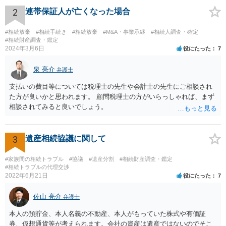
資料を持っているようであれば、主張書面とは別で提出できます。も
2
連帯保証人が亡くなった場合
し、お姉さんに見られたくないような資料がある場合、「非開示の希
望に関する申出書」と共に提出することも考えられます。 ご質問：書
#相続放棄
#相続手続き
#相続放棄
#M&A・事業承継
#相続人調査・確定
いた方が良い事と書かない方が良い事 回答： お姉さんが申立書の「申
#相続財産調査・鑑定
2024年3月6日
役にたった
7
立ての趣旨」のところに書いている遺産の分け方に対して意見があれ
ば、まずそれを書くとよいです。 次に「申立ての理由」のところに、
泉 亮介
なぜ調停を申し立てたのか(例えば、あかささんと話合いが出来ない／
弁護士
決裂した、など)や亡くなった方・あかささん・お姉さん間の事情やい
支払いの費目等については税理士の先生や会計士の先生にご相談され
きさつなどが書かれていると思うので、あかささんから見てそれは違
た方が良いかと思われます。 顧問税理士の方がいらっしゃれば、まず
うと感じるところは、どのように違うのか、など書くとよいです。 そ
相談されてみると良いでしょう。
の他、お姉さんの申立書には書かれていないけど、どのように遺産を
分けるかを決めるについてあかささんが重要だと考える事情があれば
(例えば、○○のときにお姉さんは亡くなった方からお金を援助してもら
3
遺産相続協議に関して
った等)、それも書くとよいです。 書かない方が良いと思うことは、遺
産分割に関係ない(と思われる)いきさつを沢山盛り込むことだと考えま
#家族間の相続トラブル
#協議
#遺産分割
#相続財産調査・鑑定
す(あくまで遺産分割に関係することに留める方が、裁判所や調停委員
#相続トラブルの代理交渉
の方に事情を理解してもらいやすいと思います)。
2022年6月21日
役にたった
7
佐山 亮介
弁護士
本人の預貯金、本人名義の不動産、本人がもっていた株式や有価証
券、仮想通貨等が考えられます。会社の資産は遺産ではないのでそこ