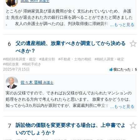
高島 秀行
弁護士
ところが 滞納家賃及び退去費用が全く 支払われていないため、 弁護
士 先生が退去された方の銀行口座を調べることができたと聞きました
。 友人の弁護士が調べたのは、判決取得後に滞納賃料回収のため
に、預金の有無及び残高の開示を求めたもので 判決を取るために、
預金の入出金履歴を調べたわけではありません。 残念ながら、事案
や目的も異なりますし、開示の内容も異なります。
6
父の遺産相続、放棄すべきか調査してから決める
べきか？
#相続財産調査・鑑定
#遺産分割
#不動産・土地の相続
#相続人調査・確定
#相続放棄
#相続手続き
2025年7月15日
役にたった
5
佐々木 晋輔
弁護士
実のお父様ですので、できればお父様が住んでおられたマンションの
処理をされる方向で考えられたらと思います。 放棄するかどうかは、
知ってから3カ月以内が原則ですが、家庭裁判所に申立すれば3カ月の
期間を伸長することができます。 その間に、財産の状況を調査して、
放棄するかどうか決めることができます。 銀行やサラ金が数年も放置
することはありませんので、数年後に借金が発見される可能性はほぼ
7
訴訟物の価額を変更要求する場合は、上申書でよ
ありません。 なお、私が扱った相続放棄を検討していた案件で、期間
いのでしょうか？
伸長して調査したところ、サラ金に対する過払金など相当な財産が見