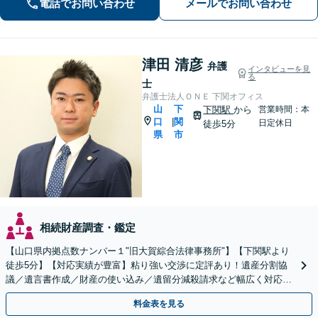
電話でお問い合わせ
メールでお問い合わせ
津田 清彦
弁護
インタビューを見
る
士
弁護士法人ＯＮＥ 下関オフィス
山
下
下関駅
から
営業時間：本
口
関
|
日定休日
徒歩5分
県
市
相続財産調査・鑑定
【山口県内拠点数ナンバー１"旧大賀綜合法律事務所"】【下関駅より
徒歩5分】【対応実績が豊富】粘り強い交渉に定評あり！遺産分割協
議／遺言書作成／財産の使い込み／遺留分減殺請求など幅広く対応い
たします。【周辺士業と連携】【当日相談OK】
料金表を見る