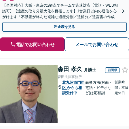
【全国対応】大阪・東京の2拠点でチームで迅速対応【電話・WEB相
談可】【遺産の取り分最大化を目指します】1営業日以内の返信を心
がけます「不動産が絡んだ複雑な遺産分割／遺留分／遺言書の作成・
執行／事業承継など、お任せください」【休日相談あり】
料金表を見る
電話でお問い合わせ
メールでお問い合わせ
森田 孝久
弁護士
福岡県
森田法律事務所
営業時
北九州市門司
面談方法(対面・
区
からも相
電話・ビデオな
間：本日
談受付中
ど)は応相談
定休日