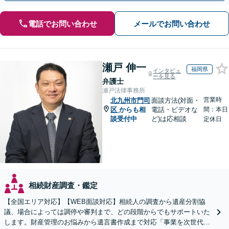
電話でお問い合わせ
メールでお問い合わせ
瀬戸 伸一
福岡県
インタビュ
ーを見る
弁護士
瀬戸法律事務所
営業時
北九州市門司
面談方法(対面・
区
からも相
電話・ビデオな
間：本日
談受付中
ど)は応相談
定休日
相続財産調査・鑑定
【全国エリア対応】【WEB面談対応】相続人の調査から遺産分割協
議、場合によっては調停や審判まで、どの段階からでもサポートいた
します。財産管理のお悩みから遺言書作成まで対応「事業を次世代に