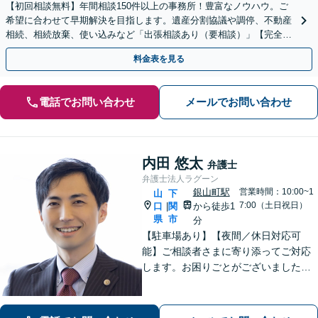
【初回相談無料】年間相談150件以上の事務所！豊富なノウハウ。ご
希望に合わせて早期解決を目指します。遺産分割協議や調停、不動産
相続、相続放棄、使い込みなど「出張相談あり（要相談）」【完全個
室】【休日・夜間相談可】
料金表を見る
電話でお問い合わせ
メールでお問い合わせ
内田 悠太
弁護士
弁護士法人ラグーン
銀山町駅
営業時間：10:00~1
山
下
7:00（土日祝日）
口
関
から徒歩1
|
県
市
分
【駐車場あり】【夜間／休日対応可
能】ご相談者さまに寄り添ってご対応
します。お困りごとがございましたら
お一人で考え込まず、是非一度ご相談
下さい。