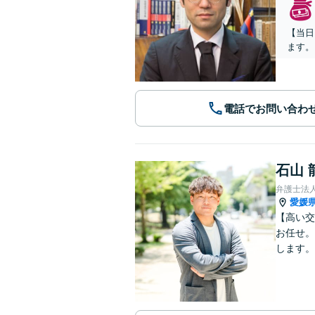
【当日
ます。
電話でお問い合わ
石山 
弁護士法
愛媛
【高い交
お任せ。
します。