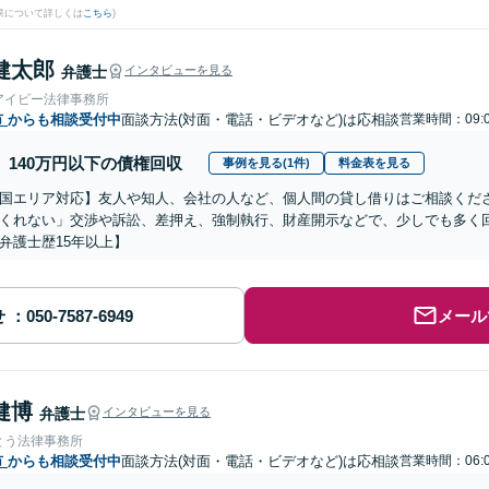
果について詳しくは
こちら
)
健太郎
弁護士
インタビューを見る
アイビー法律事務所
市
からも相談受付中
面談方法(対面・電話・ビデオなど)は応相談
営業時間：09:0
140万円以下の債権回収
事例を見る(1件)
料金表を見る
国エリア対応】友人や知人、会社の人など、個人間の貸し借りはご相談くだ
くれない」交渉や訴訟、差押え、強制執行、財産開示などで、少しでも多く
弁護士歴15年以上】
せ
メール
健博
弁護士
インタビューを見る
とう法律事務所
市
からも相談受付中
面談方法(対面・電話・ビデオなど)は応相談
営業時間：06:0