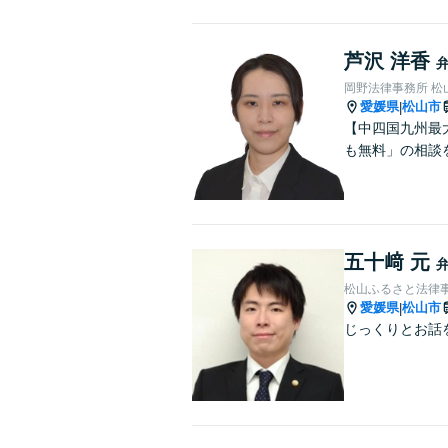
芦沢 洋香
岡野法律事務所 松
愛媛県
松山市
|
【中四国九州最
も無料」の相談
五十﨑 元
松山ふるさと法律
愛媛県
松山市
|
じっくりとお話