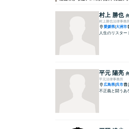
村上 勝也
村上勝也法律事務
愛媛県
大洲市
|
人生のリスター
平元 陽亮
平元法律事務所
広島県
呉市
|
不正義と闘うあ