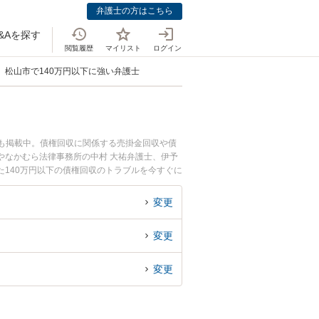
弁護士の方はこちら
&Aを探す
閲覧履歴
マイリスト
ログイン
松山市で140万円以下に強い弁護士
ども掲載中。債権回収に関係する売掛金回収や債
やなかむら法律事務所の中村 大祐弁護士、伊予
140万円以下の債権回収のトラブルを今すぐに
万円以下の債権回収を法律相談できる松山市内の
変更
変更
変更