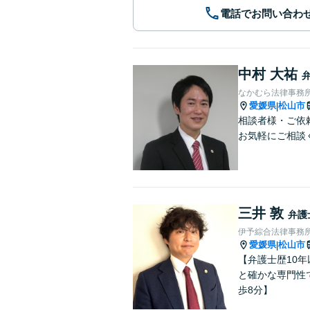
電話でお問い合わ
中村 大祐
なかむら法律事務
愛媛県
松山市
|
相談者様・ご依
お気軽にご相談
三井 敦
弁護
伊予綜合法律事務
愛媛県
松山市
|
【弁護士歴10
と確かな専門性
歩8分】