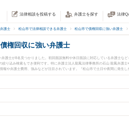
法律相談を投稿する
弁護士を探す
法律Q
弁護士
松山市で法律相談できる弁護士
松山市で債権回収に強い弁護士
の債権回収に強い弁護士
強い弁護士が8名見つかりました。初回面談無料や休日面談に対応している弁護士な
の絞り込み検索もでき便利です。特に弁護士法人龍鳳法律事務所の石山 龍鳳弁護士
ル情報や弁護士費用、強みなどが注目されています。『松山市で土日や夜間に発生した
収のトラブル解決の実績豊富な近くの弁護士を検索したい』『初回相談無料で140
者さんにおすすめです。