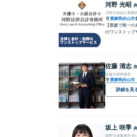
河野 光昭
河野法律会計事務
愛媛県
松山市
|
【愛媛で唯一の
のワンストップ
佐藤 清志
佐藤法律事務所
愛媛県
松山市
|
詳細を見
坂上 咲季
岡野法律事務所 松