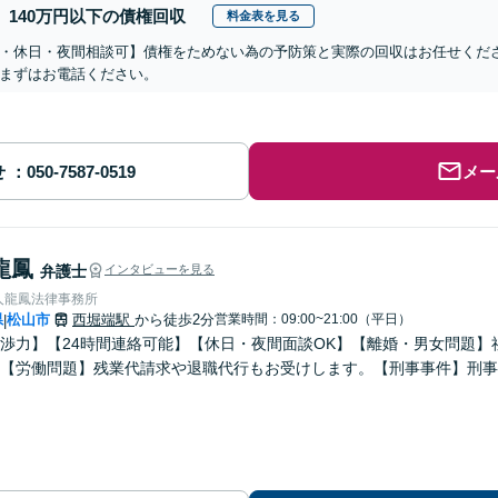
140万円以下の債権回収
料金表を見る
・休日・夜間相談可】債権をためない為の予防策と実際の回収はお任せくだ
まずはお電話ください。
せ
メー
龍鳳
弁護士
インタビューを見る
人龍鳳法律事務所
県
松山市
西堀端駅
から徒歩2分
営業時間：09:00~21:00（平日）
|
渉力】【24時間連絡可能】【休日・夜間面談OK】【離婚・男女問題】
【労働問題】残業代請求や退職代行もお受けします。【刑事事件】刑事