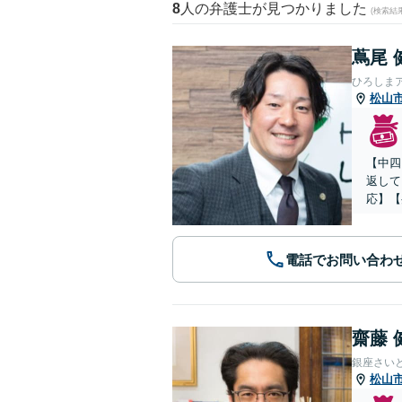
8
人の弁護士が見つかりました
(検索結
蔦尾 
ひろしま
松山
【中四
返して
応】【
電話でお問い合わ
齋藤 
銀座さい
松山