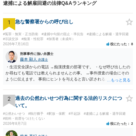
逮捕による解雇回避の法律Q&Aランキング
1
急な警察署からの呼び出し
#冤罪・無実・正当防衛
#逮捕や勾留の阻止・準抗告
#逮捕による解雇・退学回避
#示談交渉
#痴漢・性犯罪
#加害者（未成年）
2026年7月16日
役にたった
8
刑事事件に強い弁護士
藤本 顯人
弁護士
・生活安全課からの電話 →痴漢捜査の部署です。 ・なぜ呼び出したの
か尋ねても電話では教えられませんとの事。 →事件捜査の場合にその
ように伝えます。 事前にヒントを与えると言い訳されるからです。 ・
満員電車の中でかなり女性と密着してしまった可能性があるとの心当
たり →やはり痴漢として疑われているのでは。 そもそも痴漢をやって
ないのであれば、何も疑われる筋合いは無いわけですし狼狽える必要
2
過去の公然わいせつ行為に関する法的リスクにつ
はないですね。
いて。
#公然わいせつ
#執行猶予
#釈放・保釈
#不起訴
#逮捕による解雇・退学回避
#前科・前歴をつけたくない
2026年8月7日
役にたった
2