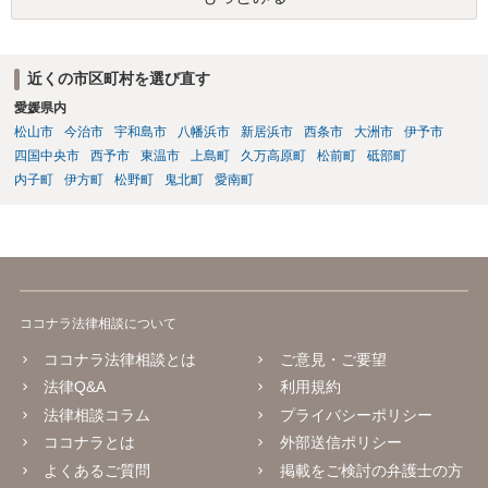
近くの市区町村を選び直す
愛媛県内
松山市
今治市
宇和島市
八幡浜市
新居浜市
西条市
大洲市
伊予市
四国中央市
西予市
東温市
上島町
久万高原町
松前町
砥部町
内子町
伊方町
松野町
鬼北町
愛南町
ココナラ法律相談について
ココナラ法律相談とは
ご意見・ご要望
法律Q&A
利用規約
法律相談コラム
プライバシーポリシー
ココナラとは
外部送信ポリシー
よくあるご質問
掲載をご検討の弁護士の方