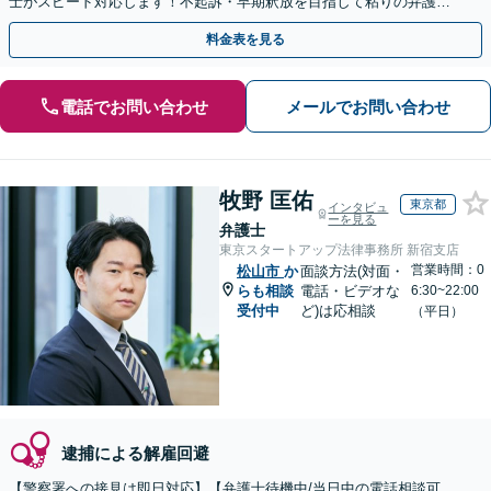
士がスピード対応します！不起訴・早期釈放を目指して粘りの弁護活
動を行います。
料金表を見る
電話でお問い合わせ
メールでお問い合わせ
牧野 匡佑
東京都
インタビュ
ーを見る
弁護士
東京スタートアップ法律事務所 新宿支店
営業時間：0
松山市
か
面談方法(対面・
らも相談
電話・ビデオな
6:30~22:00
受付中
ど)は応相談
（平日）
逮捕による解雇回避
【警察署への接見は即日対応】【弁護士待機中/当日中の電話相談可