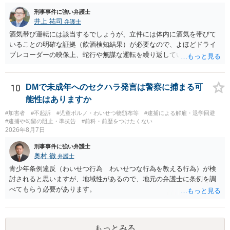
刑事事件に強い弁護士
井上 祐司
弁護士
酒気帯び運転には該当するでしょうが、立件には体内に酒気を帯びて
いることの明確な証拠（飲酒検知結果）が必要なので、よほどドライ
ブレコーダーの映像上、蛇行や無謀な運転を繰り返している等の映像
記録がない限り、逮捕等のリスクはそれほどないものと思われます。
10
DMで未成年へのセクハラ発言は警察に捕まる可
能性はありますか
#加害者
#不起訴
#児童ポルノ・わいせつ物頒布等
#逮捕による解雇・退学回避
#逮捕や勾留の阻止・準抗告
#前科・前歴をつけたくない
2026年8月7日
刑事事件に強い弁護士
奥村 徹
弁護士
青少年条例違反（わいせつ行為 わいせつな行為を教える行為）が検
討されると思いますが、地域性があるので、地元の弁護士に条例を調
べてもらう必要があります。
もっとみる