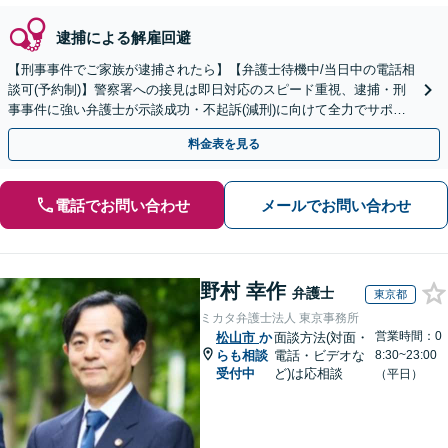
逮捕による解雇回避
【刑事事件でご家族が逮捕されたら】【弁護士待機中/当日中の電話相
談可(予約制)】警察署への接見は即日対応のスピード重視、逮捕・刑
事事件に強い弁護士が示談成功・不起訴(減刑)に向けて全力でサポー
トします。【加害者側の相談専門】
料金表を見る
電話でお問い合わせ
メールでお問い合わせ
野村 幸作
弁護士
東京都
ミカタ弁護士法人 東京事務所
営業時間：0
松山市
か
面談方法(対面・
らも相談
電話・ビデオな
8:30~23:00
受付中
ど)は応相談
（平日）