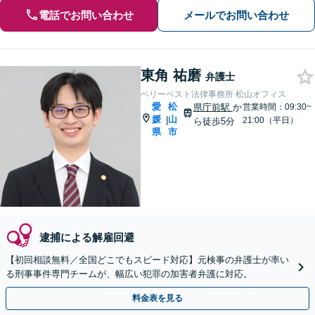
電話でお問い合わせ
メールでお問い合わせ
東角 祐磨
弁護士
ベリーベスト法律事務所 松山オフィス
愛
松
県庁前駅
か
営業時間：09:30~
媛
山
|
21:00（平日）
ら徒歩5分
県
市
逮捕による解雇回避
【初回相談無料／全国どこでもスピード対応】元検事の弁護士が率い
る刑事事件専門チームが、幅広い犯罪の加害者弁護に対応。
料金表を見る