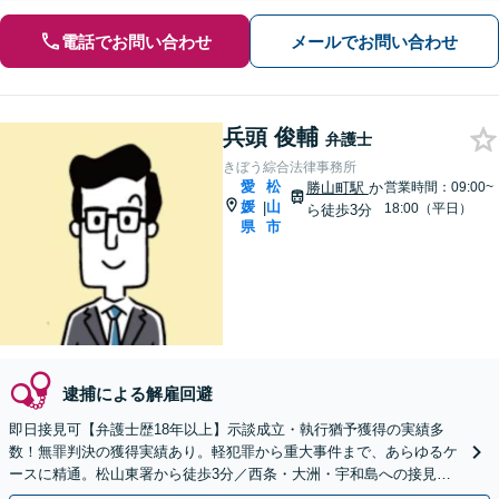
電話でお問い合わせ
メールでお問い合わせ
兵頭 俊輔
弁護士
きぼう綜合法律事務所
愛
松
勝山町駅
か
営業時間：09:00~
媛
山
|
18:00（平日）
ら徒歩3分
県
市
逮捕による解雇回避
即日接見可【弁護士歴18年以上】示談成立・執行猶予獲得の実績多
数！無罪判決の獲得実績あり。軽犯罪から重大事件まで、あらゆるケ
ースに精通。松山東署から徒歩3分／西条・大洲・宇和島への接見も
可能。豊富な経験をもとに、事件の解決を目指します