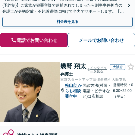
(予約制)】ご家族が犯罪容疑で逮捕されてしまったら刑事事件担当の
弁護士が身柄釈放・不起訴獲得に向けて全力でサポートします。【毎
月100名以上の相談実績】【全国対応】
料金表を見る
電話でお問い合わせ
メールでお問い合わせ
幾野 翔太
大阪府
インタビュ
ーを見る
弁護士
東京スタートアップ法律事務所 大阪支店
営業時間：0
松山市
か
面談方法(対面・
らも相談
電話・ビデオな
6:30~22:00
受付中
ど)は応相談
（平日）