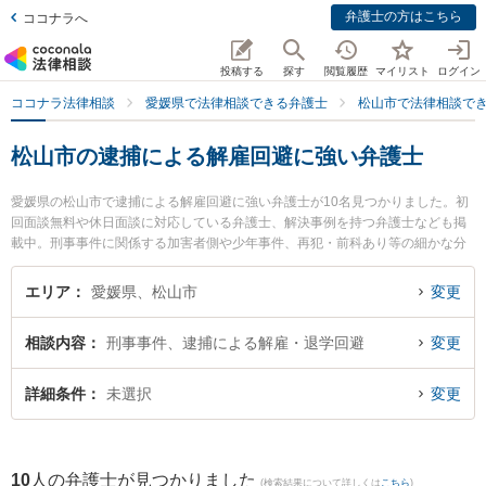
弁護士の方はこちら
ココナラへ
投稿する
探す
閲覧履歴
マイリスト
ログイン
ココナラ法律相談
愛媛県で法律相談できる弁護士
松山市で法律相談で
松山市の逮捕による解雇回避に強い弁護士
愛媛県の松山市で逮捕による解雇回避に強い弁護士が10名見つかりました。初
回面談無料や休日面談に対応している弁護士、解決事例を持つ弁護士なども掲
載中。刑事事件に関係する加害者側や少年事件、再犯・前科あり等の細かな分
野での絞り込み検索もでき便利です。特にnac刑事法律事務所の中村 元起弁護
士やベリーベスト法律事務所 松山オフィスの東角 祐磨弁護士、きぼう綜合法律
エリア
愛媛県、松山市
変更
事務所の兵頭 俊輔弁護士のプロフィール情報や弁護士費用、強みなどが注目さ
れています。『松山市で土日や夜間に発生した逮捕による解雇回避のトラブル
相談内容
刑事事件、逮捕による解雇・退学回避
変更
を今すぐに弁護士に相談したい』『逮捕による解雇回避のトラブル解決の実績
豊富な近くの弁護士を検索したい』『初回相談無料で逮捕による解雇回避を法
律相談できる松山市内の弁護士に相談予約したい』などでお困りの相談者さん
詳細条件
未選択
変更
におすすめです。
10
人の弁護士が見つかりました
(検索結果について詳しくは
こちら
)