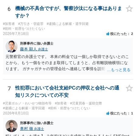
めします。
6
機械の不具合ですが、警察沙汰になる事はありま
すか？
#加害者
#万引き・窃盗罪
#逮捕による解雇・退学回避
#前科・前歴をつけたくない
2026年7月18日
役にたった
2
刑事事件に強い弁護士
藤本 顯人
弁護士
元警察官の弁護士です。 本来の料金では一個しか取得できないとのこ
とから、もう一個をそのまま取得してしまうと、占有離脱物横領にな
ります。 ガチャガチャの管理会社へ連絡して事情を説明して一個返還
するか、一回分の追加料金を支払って取得するのが良いと思います。
あるいは管理会社がお金は不要かつ返還不要との申し出があれば取得
しても問題ありません。
7
性犯罪において会社支給PCの押収と会社への通
知リスクについての不安
#児童ポルノ・わいせつ物頒布等
#加害者
#児童買春・援助交際
#逮捕による解雇・退学回避
#前科・前歴をつけたくない
2026年8月10日
役にたった
1
刑事事件に強い弁護士
奥村 徹
弁護士