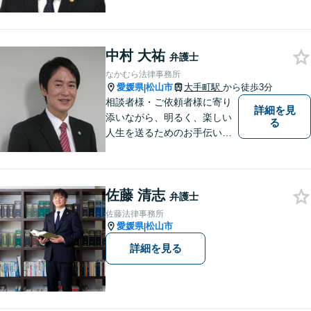
ます。
中村 大祐
弁護士
なかむら法律事務所
愛媛県
松山市
大手町駅
から徒歩3分
|
相談者様・ご依頼者様に寄り
詳細を見
添いながら、明るく、楽しい
る
人生を送るためのお手伝いを
したいと思います。お気軽に
ご相談ください。
佐藤 清志
弁護士
佐藤法律事務所
愛媛県
松山市
|
詳細を見る