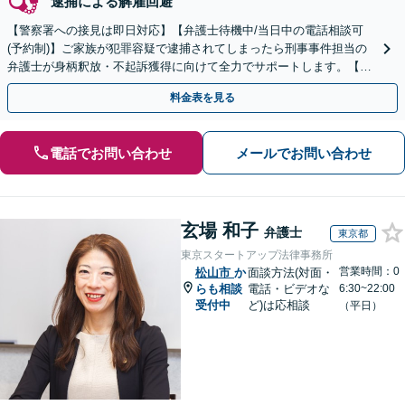
逮捕による解雇回避
【警察署への接見は即日対応】【弁護士待機中/当日中の電話相談可
(予約制)】ご家族が犯罪容疑で逮捕されてしまったら刑事事件担当の
弁護士が身柄釈放・不起訴獲得に向けて全力でサポートします。【毎
月100名以上の相談実績】【全国対応】
料金表を見る
電話でお問い合わせ
メールでお問い合わせ
玄場 和子
弁護士
東京都
東京スタートアップ法律事務所
営業時間：0
松山市
か
面談方法(対面・
らも相談
電話・ビデオな
6:30~22:00
受付中
ど)は応相談
（平日）