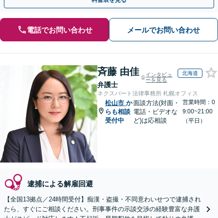
料金表を見る
電話でお問い合わせ
メールでお問い合わせ
斉藤 由佳
北海道
インタビュ
ーを見る
弁護士
ネクスパート法律事務所 札幌オフィス
営業時間：0
松山市
か
面談方法(対面・
らも相談
電話・ビデオな
9:00~21:00
受付中
ど)は応相談
（平日）
逮捕による解雇回避
【全国13拠点／24時間受付】痴漢・盗撮・不同意わいせつで逮捕され
たら、すぐにご相談ください。刑事事件の示談交渉の経験豊富な弁護