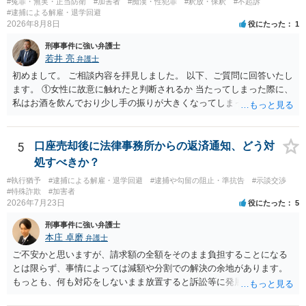
#冤罪・無実・正当防衛
#加害者
#痴漢・性犯罪
#釈放・保釈
#不起訴
#逮捕による解雇・退学回避
2026年8月8日
役にたった
1
刑事事件に強い弁護士
若井 亮
弁護士
初めまして。 ご相談内容を拝見しました。 以下、ご質問に回答いたし
ます。 ①女性に故意に触れたと判断されるか 当たってしまった際に、
私はお酒を飲んでおり少し手の振りが大きくなってしまっていたこと
も事実です。それが仮に、私が気がついていない防犯カメラに写って
いた場合、故意だと判定されやすいのでしょうか？ お伺いする限り、
故意があると判断されることは無いかと思います。 ②逮捕、呼び出し
5
口座売却後に法律事務所からの返済通知、どう対
の可能性 この行為により、痴漢やその他の犯罪を犯したとして、逮
処すべきか？
捕、呼び出しされる可能性はどれほどでしょうか？ 誤って当たってし
#執行猶予
#逮捕による解雇・退学回避
#逮捕や勾留の阻止・準抗告
#示談交渉
まっただけであり、さらにその場で女性等のアクションが無かったこ
#特殊詐欺
#加害者
とからすると、この後に呼び出される可能性は極めて低いと思いま
2026年7月23日
役にたった
5
す。 ③逮捕呼び出しまでの期間 大体どれほどの期間逮捕呼び出しの可
刑事事件に強い弁護士
能性があると考えれば良いのでしょうか？ 逮捕や呼び出しの可能性は
本庄 卓磨
弁護士
極めて低いと思います。 連絡が来ることはないでしょう。
ご不安かと思いますが、請求額の全額をそのまま負担することになる
とは限らず、事情によっては減額や分割での解決の余地があります。
もっとも、何も対応をしないまま放置すると訴訟等に発展してしまう
可能性がありますので、お早めに弁護士にご相談されることをおすす