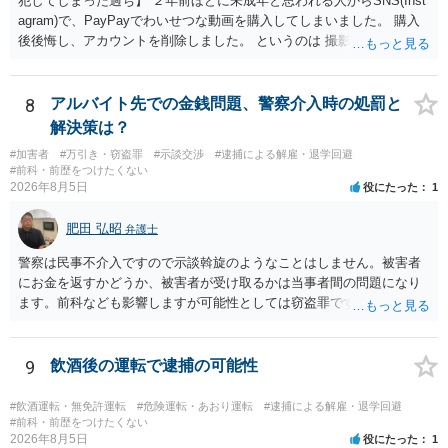
犯してしまった過ち】 ２年前ほどに未成年と思われる人からSNS(Inst
agram)で、PayPayでわいせつな動画を購入してしまいました。 購入
後後悔し、アカウントを削除しました。 というのは 撮影済みなら児童
ポルノ所持罪とか要求行為（青少年条例違反） 注文後撮影なら製造
罪・性的姿態撮影罪 16歳未満だと、不同意わいせつ罪（176条3項）
等が検討されます。 罪名によって、会社PCの押収の可能性も変わって
8
アルバイト先での金銭問題、警察介入時の処罰と
くるでしょう。 一般論としては、 所持罪だけであれば、 弁護士に相
解決策は？
談した上で、実際に使った端末を持って、警察相談に出向いておけば
#加害者
#万引き・窃盗罪
#示談交渉
#逮捕による解雇・退学回避
会社PCまでは押収されないと思います。 不同意わいせつ罪（176条3
#前科・前歴をつけたくない
項）になると、 自首したとしても、自宅等の捜索差押等が行われる可
2026年8月5日
役にたった
1
能性があります
肥田 弘昭
弁護士
警察は民事不介入ですので示談斡旋のようなことはしません。被害者
にお金を返すかどうか、被害者が受け取るかは当事者間の問題になり
ます。前科なども影響しますが可能性としては窃盗罪ですので、逮捕
勾留や略式起訴などの可能性もあります。ご参考にしてください。
9
飲酒後の運転で逮捕の可能性
#飲酒運転・無免許運転
#危険運転・あおり運転
#逮捕による解雇・退学回避
#前科・前歴をつけたくない
2026年8月5日
役にたった
1