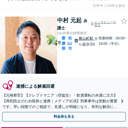
10件中 1-10件を表示
中村 元起
弁
インタビューを
見る
護士
nac刑事法律事務所
愛
松
勝山町駅
か
営業時間：09:00~
媛
山
|
18:00（平日）
ら徒歩3分
県
市
逮捕による解雇回避
【元検察官】【クレプトマニア（窃盗症）・飲酒運転の弁護に注力】
【再犯防止のため医師と連携｜メディア出演】刑事事件は初動が重要
です。早い段階でのご相談で、見通しが明確になり、有利な解決に繋
がる可能性あり。一人で抱え込まずまずはご相談ください
料金表を見る