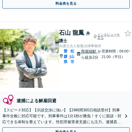
料金表を見る
石山 龍鳳
弁
インタビューを
見る
護士
弁護士法人龍鳳法律事務所
愛
松
西堀端駅
か
営業時間：09:00~
媛
山
|
21:00（平日）
ら徒歩2分
県
市
逮捕による解雇回避
【スピード対応】【示談交渉に強い】【24時間365日相談受付】刑事
事件全般に対応可能です。刑事事件は1分1秒が勝負！すぐに面談・対
応できる体制を整えています。性犯罪被害者支援にも注力。逮捕直後
の接見・示談・裁判まで徹底サポートします。