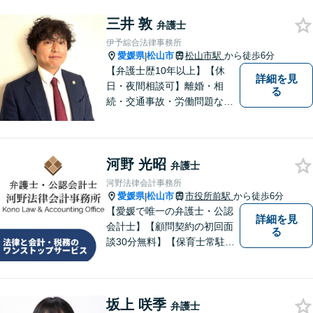
三井 敦
弁護士
伊予綜合法律事務所
愛媛県
松山市
松山市駅
から徒歩6分
|
【弁護士歴10年以上】【休
詳細を見
日・夜間相談可】離婚・相
る
続・交通事故・労働問題など
幅広く対応。丁寧な対話と確
かな専門性で、一人ひとりに
寄り添い納得できる解決を目
河野 光昭
指します【オンライン相談
弁護士
可】【松山市駅徒歩8分】
河野法律会計事務所
愛媛県
松山市
市役所前駅
から徒歩6分
|
【愛媛で唯一の弁護士・公認
詳細を見
会計士】【顧問契約の初回面
る
談30分無料】【保育士常駐】
法律及び会計・税務のワンス
トップサービスを提供しま
す。まずは、お気軽にお問合
坂上 咲季
せください。
弁護士