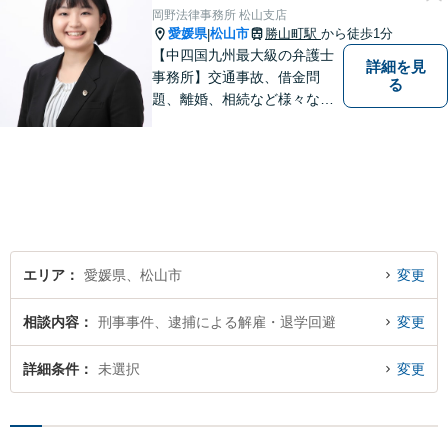
岡野法律事務所 松山支店
愛媛県
松山市
勝山町駅
から徒歩1分
|
【中四国九州最大級の弁護士
詳細を見
事務所】交通事故、借金問
る
題、離婚、相続など様々な問
題について、「何度でも無
料」の相談を行っています！
まずはお気軽にご相談くださ
い！
エリア
愛媛県、松山市
変更
相談内容
刑事事件、逮捕による解雇・退学回避
変更
詳細条件
未選択
変更