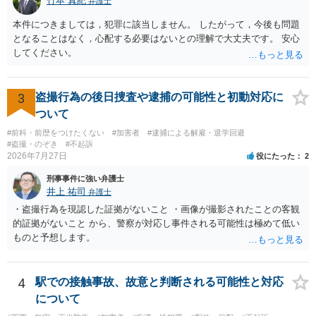
竹本 真紀
弁護士
本件につきましては，犯罪に該当しません。 したがって，今後も問題
となることはなく，心配する必要はないとの理解で大丈夫です。 安心
してください。
3
盗撮行為の後日捜査や逮捕の可能性と初動対応に
ついて
#前科・前歴をつけたくない
#加害者
#逮捕による解雇・退学回避
#盗撮・のぞき
#不起訴
2026年7月27日
役にたった
2
刑事事件に強い弁護士
井上 祐司
弁護士
・盗撮行為を現認した証拠がないこと ・画像が撮影されたことの客観
的証拠がないこと から、警察が対応し事件される可能性は極めて低い
ものと予想します。
4
駅での接触事故、故意と判断される可能性と対応
について