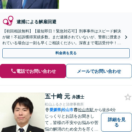
逮捕による解雇回避
【初回相談無料】【最短即日！緊急対応可】刑事事件はスピード解決
が鍵！不起訴獲得実績多数。まだ逮捕されていないが、警察に捜査さ
れている場合は一刻も早くご相談ください。深夜まで電話受付中！痴
漢／盗撮／のぞき／その他性犯罪など
料金表を見る
電話でお問い合わせ
メールでお問い合わせ
五十﨑 元
弁護士
松山ふるさと法律事務所
愛媛県
松山市
松山市駅
から徒歩4分
|
じっくりとお話をお聞きし
詳細を見
て，皆様の不安やお悩みや苦
る
悩の解消のため全力を尽くし