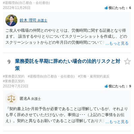
#退職理由(自己都合・会社都合)
2022年11月26日
役にたった
6
鈴木 理司
弁護士
ご友人や職場の仲間とのやりとりは、労働時間に関する証拠となり得
ます。 該当するやりとりについてスクリーンショットを作成し、どの
スクリーンショットからどの年月日の労働時間について推定できるか
報告書にまとめ、ハローワークに提出しましょう。
9
業務委託を早期に辞めたい場合の法的リスクと対
策
#業務委託契約
#退職理由(自己都合・会社都合)
#労働・雇用契約違反
#業務委託契約
2022年7月23日
役にたった
9
匿名A
弁護士
『契約書上1か月前予告が必要であることは理解しているが、それより
も早く辞めさせていただけないか。事情は･･･（上記のご事情をお伝
え）。契約と異なるお願いであることは理解しており大変申し訳ない
が、ご理解いただけると有り難い。』とお伝えされることでいかがで
しょうか。 先方は事業の一環として業務委託をしていますので、契約