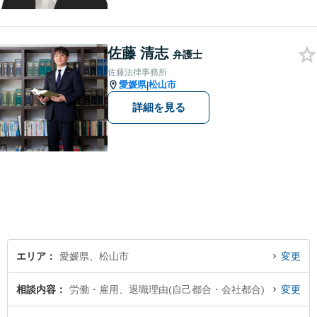
題について、「何度でも無
料」の相談を行っています！
まずはお気軽にご相談くださ
佐藤 清志
い！
弁護士
佐藤法律事務所
愛媛県
松山市
|
詳細を見る
エリア
愛媛県、松山市
変更
相談内容
労働・雇用、退職理由(自己都合・会社都合)
変更