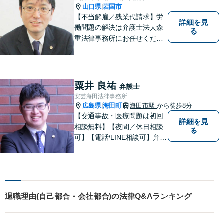
ず、お気軽にご相談下さい。
山口県
岩国市
|
【不当解雇／残業代請求】労
詳細を見
働問題の解決は弁護士法人森
る
重法律事務所にお任せくださ
い
粟井 良祐
弁護士
安芸海田法律事務所
広島県
海田町
海田市駅
から徒歩8分
|
【交通事故・医療問題は初回
詳細を見
相談無料】【夜間／休日相談
る
可】【電話/LINE相談可】弁護
士に気軽にご相談いただける
ように体制を整えています。
で少しでも疑問や不安を抱え
ている方は、すぐに弁護士に
ご相談ください。【JR海田市
退職理由(自己都合・会社都合)の法律Q&Aランキング
駅から徒歩9分】