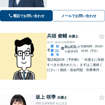
の方が笑顔で未来を歩めるよう、丁寧
にアドバイス・サポートをいたしま
す。お困りの際は、ぜひご相談くださ
電話でお問い合わせ
メールでお問い合わせ
い。【弁護士歴20年以上】
兵頭 俊輔
弁護士
きぼう綜合法律事務所
愛
松
勝山町駅
か
営業時間：09:00~
媛
山
|
18:00（平日）
ら徒歩3分
県
市
電話相談OK（予約制）「弁護士に依頼
すべきか迷われたら」まずはご連絡く
ださい！相続・借金問題・刑事事件・
訴訟事件など実績多数！弁護士保険の
ご利用も可能です。個人・企業のご相
談に対応。お気軽にご連絡ください。
【勝山町駅3分】
坂上 咲季
弁護士
岡野法律事務所 松山支店