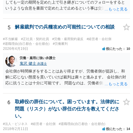
しても一定の期間を定めた上で引き継ぎについてのフォローをすると
いうような合意を書面で定めた上で止めるという事は交渉次第で可能
でしょう。 また、弁護士を立てた場合は相手からの連絡の窓口を全て
弁護士とすることができるため、会社からの連絡を止めることもでき
るかと思われます。 精神的に会社側と対応するのが苦痛であるという
5
解雇裁判での兵糧攻めの可能性についての相談
場合には、弁護士を立てた上で退職についての条件面の交渉を行われ
ても良いでしょう。
#不当解雇
#正社員・契約社員
#労働・雇用契約違反
#経営者・会社側
#退職理由(自己都合・会社都合)
#労働審判
2026年4月19日
役にたった
10
労働・雇用に強い弁護士
鬼沢 健士
弁護士
会社側が時間稼ぎをすることはあり得ますが、労働者側が提訴し、和
解に応じない態度を貫いていけば裁判は粛々と進みます。 会社側の対
応に抗うことは十分に可能です。 問題なのは、労働者側が「争わな
い」「諦める」態度をとることです。
6
取締役の辞任について。困っています。法律的に
問題（リスク）がない辞任の仕方を教えてくださ
い。
#法人・ビジネス
#経営者・会社側
#退職理由(自己都合・会社都合)
2018年2月11日
役にたった
14