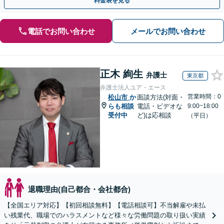
料金表を見る
電話でお問い合わせ
メールでお問い合わせ
正木 絢生
弁護士
東京都
弁護士法人ユア・エース
営業時間：0
松山市
か
面談方法(対面・
らも相談
電話・ビデオな
9:00~18:00
受付中
ど)は応相談
（平日）
退職理由(自己都合・会社都合)
【全国エリア対応】【初回相談無料】【電話相談可】不当解雇や未払
い残業代、職場でのハラスメントなど様々な労働問題の取り扱い実績