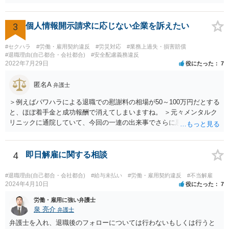
内容を記載してください。 ＞私のような場合は損害賠償を請求される
ようなことはありますでしょうか？ 【回答】 特にないと思われます
が，仮に請求された場合はそれが「損害」に該当するのか検討するこ
3
個人情報開示請求に応じない企業を訴えたい
とになります。 ＞また、事務所をやめる際、「退所後しばらく芸能活
動禁止」「活動するなら名前を変える」ことを事務所側から要求され
#セクハラ
#労働・雇用契約違反
#労災対応
#業務上過失・損害賠償
たという事例を聞いたことがあります。所属する際にいただいた契約
#退職理由(自己都合・会社都合)
#安全配慮義務違反
2022年7月29日
役にたった
7
書にはそのようなことは書いていないのですが、仮にこれらを要求さ
れた場合には断ることは可能なのでしょうか？ 【回答】 契約書に記載
匿名A
がないのであれば，断ることができる可能性があります。 もし上記の
弁護士
ような要求をされた場合は，その根拠を明示してもらってください。
＞例えばパワハラによる退職での慰謝料の相場が50～100万円だとする
と、ほぼ着手金と成功報酬で消えてしまいますね。 ＞元々メンタルク
リニックに通院していて、今回の一連の出来事でさらに悪化した事実
を医師の診断書で証拠として提出しても慰謝料は変わらないですか？
万が一、慰謝料請求が認められるにしても金額としては微々たるもの
かと思いますが、依頼する弁護士に詳細を説明したうえで指示を仰い
4
即日解雇に関する相談
だ方がいいかと思います。
#退職理由(自己都合・会社都合)
#給与未払い
#労働・雇用契約違反
#不当解雇
2024年4月10日
役にたった
7
労働・雇用に強い弁護士
泉 亮介
弁護士
弁護士を入れ、退職後のフォローについては行わないもしくは行うと