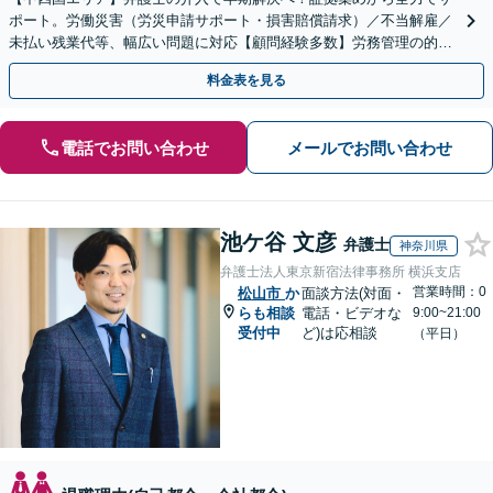
ポート。労働災害（労災申請サポート・損害賠償請求）／不当解雇／
未払い残業代等、幅広い問題に対応【顧問経験多数】労務管理の的確
なアドバイスに注力【夜間・休日対応】【岡山駅10分】
料金表を見る
電話でお問い合わせ
メールでお問い合わせ
池ケ谷 文彦
弁護士
神奈川県
弁護士法人東京新宿法律事務所 横浜支店
営業時間：0
松山市
か
面談方法(対面・
らも相談
電話・ビデオな
9:00~21:00
受付中
ど)は応相談
（平日）