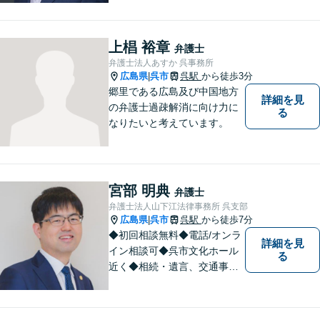
で弁護業務を行う弁護士。3つ
の拠点ネットワークを活か
し、高度な問題にも対応いた
上椙 裕章
弁護士
します。まずはご相談を！
弁護士法人あすか 呉事務所
広島県
呉市
呉駅
から徒歩3分
|
郷里である広島及び中国地方
詳細を見
の弁護士過疎解消に向け力に
る
なりたいと考えています。
宮部 明典
弁護士
弁護士法人山下江法律事務所 呉支部
広島県
呉市
呉駅
から徒歩7分
|
◆初回相談無料◆電話/オンラ
詳細を見
イン相談可◆呉市文化ホール
る
近く◆相続・遺言、交通事
故、離婚・不貞慰謝料請求、B
型肝炎訴訟、債権回収、企業
法務、顧問弁護士、刑事弁護