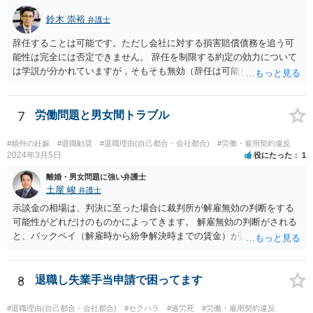
鈴木 崇裕
弁護士
辞任することは可能です。ただし会社に対する損害賠償債務を追う可
能性は完全には否定できません。 辞任を制限する約定の効力について
は学説が分かれていますが，そもそも無効（辞任は可能）と考える説
と，辞任の効力自体は認め，会社に対する債務不履行責任を負わされ
る可能性があると考える説が有力です。 ただし，いずれの説をとった
場合でも，会社にとって「不利な時期」に辞任したときは，「やむを
7
労働問題と男女間トラブル
得ない事由」がない限り，会社の損害を賠償しなければならなくなり
ます。 健康上の理由は「やむを得ない事由」の典型ですが，程度によ
#婚外の妊娠
#退職勧奨
#退職理由(自己都合・会社都合)
#労働・雇用契約違反
って異なります。 子会社の代表取締役が辞任を認めてくれるのであれ
2024年3月5日
役にたった
1
ば，少なくとも法律上は，親会社（子会社にとっての株主）の承諾は
離婚・男女問題に強い弁護士
必要ありません。 なお，子会社の代表取締役には，取締役辞任の登記
土屋 峻
弁護士
をしてもらわなければなりません。 親会社が株主代表訴訟を提起する
示談金の相場は、判決に至った場合に裁判所が解雇無効の判断をする
ことは理論上可能ですが，あなたに対して追及できる責任は，あなた
可能性がどれだけのものかによってきます。 解雇無効の判断がされる
自身が会社に対して追う責任（例えば任務懈怠責任）の範囲に留まり
と、バックペイ（解雇時から紛争解決時までの賃金）が認められるの
ます。子会社の負債をあなたに負わせることはできません。 実際上問
で、解雇無効の判断をする可能性が高ければバックペイ＋解決金が基
題となるのは，親会社からの圧力により，子会社の代表取締役があな
準となります。解決金の基準は、半年から１年程度の賃金相当額くら
たの辞任に応じてくれない場合ですね。 子会社の代表取締役が全く動
いだと思います。 この件は、弁護士に具体的な内容について、ご相談
8
退職し失業手当申請で困ってます
いてくれないと，辞任の登記をするためには，最終的には訴訟を提起
された方がよい事案だと考えます。
する必要が生じます。
#退職理由(自己都合・会社都合)
#セクハラ
#過労死
#労働・雇用契約違反