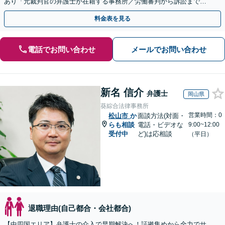
あり「元裁判官の弁護士が在籍する事務所／労働審判から訴訟まで、
裁判官経験を活かした最適な戦略を立案」
料金表を見る
電話でお問い合わせ
メールでお問い合わせ
新名 信介
弁護士
岡山県
葵綜合法律事務所
営業時間：0
松山市
か
面談方法(対面・
らも相談
電話・ビデオな
9:00~12:00
受付中
ど)は応相談
（平日）
退職理由(自己都合・会社都合)
【中四国エリア】弁護士の介入で早期解決へ！証拠集めから全力でサ