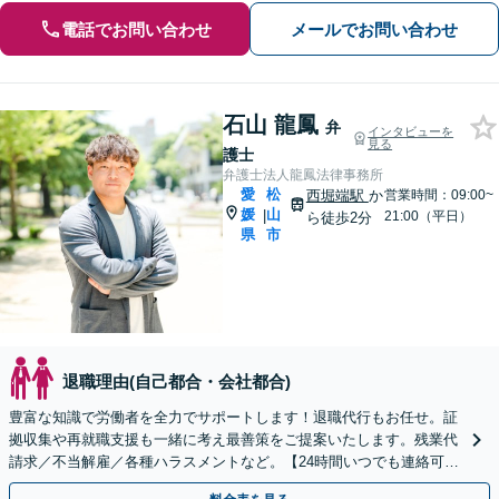
電話でお問い合わせ
メールでお問い合わせ
石山 龍鳳
弁
インタビューを
見る
護士
弁護士法人龍鳳法律事務所
愛
松
西堀端駅
か
営業時間：09:00~
媛
山
|
21:00（平日）
ら徒歩2分
県
市
退職理由(自己都合・会社都合)
豊富な知識で労働者を全力でサポートします！退職代行もお任せ。証
拠収集や再就職支援も一緒に考え最善策をご提案いたします。残業代
請求／不当解雇／各種ハラスメントなど。【24時間いつでも連絡可】
【完全個室対応】【子連れ相談可】