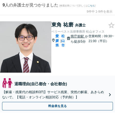
9
人の弁護士が見つかりました
(検索結果について詳しくは
こちら
)
9件中 1-9件を表示
東角 祐磨
弁護士
ベリーベスト法律事務所 松山オフィス
愛
松
県庁前駅
か
営業時間：09:30~
媛
山
|
21:00（平日）
ら徒歩5分
県
市
退職理由(自己都合・会社都合)
【解雇・残業代の相談料0円】サービス残業、突然の解雇、あきらめ
ないで。【電話・オンライン相談対応（予約制）】
料金表を見る