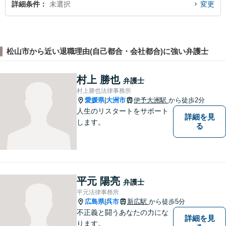
詳細条件
未選択
変更
松山市から近い退職理由(自己都合・会社都合)に強い弁護士
村上 勝也
弁護士
村上勝也法律事務所
愛媛県
大洲市
伊予大洲駅
から徒歩2分
|
人生のリスタートをサポート
詳細を見
します。
る
平元 陽亮
弁護士
平元法律事務所
広島県
呉市
新広駅
から徒歩5分
|
不正義と闘うあなたの力にな
詳細を見
ります。