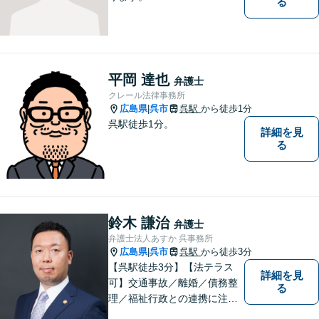
る
平岡 達也
弁護士
クレール法律事務所
広島県
呉市
呉駅
から徒歩1分
|
呉駅徒歩1分。
詳細を見
る
鈴木 謙治
弁護士
弁護士法人あすか 呉事務所
広島県
呉市
呉駅
から徒歩3分
|
【呉駅徒歩3分】【法テラス
詳細を見
可】交通事故／離婚／債務整
る
理／福祉行政との連携に注力
する弁護士。東広島市と呉市