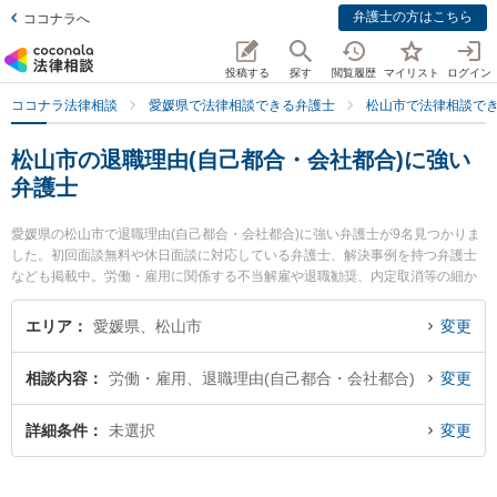
弁護士の方はこちら
ココナラへ
投稿する
探す
閲覧履歴
マイリスト
ログイン
ココナラ法律相談
愛媛県で法律相談できる弁護士
松山市で法律相談で
松山市の退職理由(自己都合・会社都合)に強い
弁護士
愛媛県の松山市で退職理由(自己都合・会社都合)に強い弁護士が9名見つかりま
した。初回面談無料や休日面談に対応している弁護士、解決事例を持つ弁護士
なども掲載中。労働・雇用に関係する不当解雇や退職勧奨、内定取消等の細か
な分野での絞り込み検索もでき便利です。特にベリーベスト法律事務所 松山オ
フィスの東角 祐磨弁護士や弁護士法人龍鳳法律事務所の石山 龍鳳弁護士、きぼ
エリア
愛媛県、松山市
変更
う綜合法律事務所の兵頭 俊輔弁護士のプロフィール情報や弁護士費用、強みな
どが注目されています。『松山市で土日や夜間に発生した退職理由(自己都合・
相談内容
労働・雇用、退職理由(自己都合・会社都合)
変更
会社都合)のトラブルを今すぐに弁護士に相談したい』『退職理由(自己都合・会
社都合)のトラブル解決の実績豊富な近くの弁護士を検索したい』『初回相談無
料で退職理由(自己都合・会社都合)を法律相談できる松山市内の弁護士に相談予
詳細条件
未選択
変更
約したい』などでお困りの相談者さんにおすすめです。