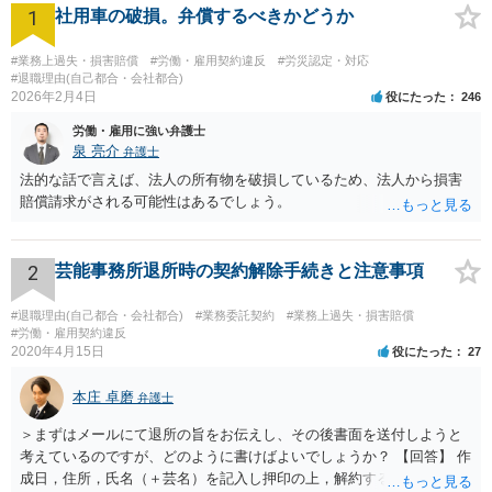
1
社用車の破損。弁償するべきかどうか
#業務上過失・損害賠償
#労働・雇用契約違反
#労災認定・対応
#退職理由(自己都合・会社都合)
2026年2月4日
役にたった
246
労働・雇用に強い弁護士
泉 亮介
弁護士
法的な話で言えば、法人の所有物を破損しているため、法人から損害
賠償請求がされる可能性はあるでしょう。
2
芸能事務所退所時の契約解除手続きと注意事項
#退職理由(自己都合・会社都合)
#業務委託契約
#業務上過失・損害賠償
#労働・雇用契約違反
2020年4月15日
役にたった
27
本庄 卓磨
弁護士
＞まずはメールにて退所の旨をお伝えし、その後書面を送付しようと
考えているのですが、どのように書けばよいでしょうか？ 【回答】 作
成日，住所，氏名（＋芸名）を記入し押印の上，解約する旨を伝える