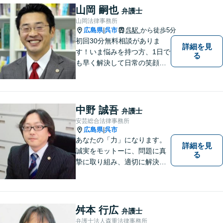
など。話しにくいことも安心
山岡 嗣也
弁護士
してご相談ください。あなた
山岡法律事務所
の気持ちに寄り添い、丁寧に
広島県
呉市
呉駅
から徒歩5分
|
お応えします。
初回30分無料相談がありま
詳細を見
す！いま悩みを持つ方、1日で
る
も早く解決して日常の笑顔を
取り戻しましょう！離婚問
題、交通事故、借金債務整
理、相続などに注力しつつ、
個人様・法人様の問題に幅広
中野 誠吾
弁護士
く対応しています。
安芸総合法律事務所
広島県
呉市
|
あなたの「力」になります。
詳細を見
誠実をモットーに、問題に真
る
摯に取り組み、適切に解決で
きるよう尽力いたします。ま
た、依頼者の方が気軽に相談
でき、来所後は心の負担が軽
くなるような事務所作りを心
舛本 行広
弁護士
がけています。一人で悩ま
弁護士法人森重法律事務所