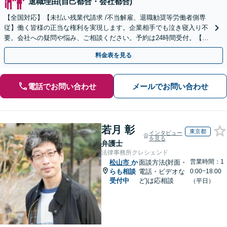
退職理由(自己都合・会社都合)
【全国対応】【未払い残業代請求 /不当解雇、退職勧奨等労働者側専
従】働く皆様の正当な権利を実現します。企業相手でも泣き寝入り不
要。会社への疑問や悩み、ご相談ください。予約は24時間受付。【初
回面談無料】【夜間・休日対応可】
料金表を見る
電話でお問い合わせ
メールでお問い合わせ
若月 彰
東京都
インタビュー
を見る
弁護士
法律事務所クレシェンド
営業時間：1
松山市
か
面談方法(対面・
らも相談
電話・ビデオな
0:00~18:00
受付中
ど)は応相談
（平日）