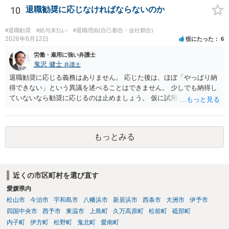
書の内容をベースに話をしてくるものと思います。 ですので、契約の
10
退職勧奨に応じなければならないのか
規定を理解していることを示した上で、それでもなお事情があるため
真摯にお願いしたい、とお伝えした方が、多少は話が進みやすいかと
#退職勧奨
#給与未払い
#退職理由(自己都合・会社都合)
思います。
2026年6月12日
役にたった
6
労働・雇用に強い弁護士
鬼沢 健士
弁護士
退職勧奨に応じる義務はありません。 応じた後は、ほぼ「やっぱり納
得できない」という異議を述べることはできません。 少しでも納得し
ていないなら勧奨に応じるのは止めましょう。 仮に試用期間満了時に
本採用拒否とされれば、それを争うことは考えられます。
もっとみる
近くの市区町村を選び直す
愛媛県内
松山市
今治市
宇和島市
八幡浜市
新居浜市
西条市
大洲市
伊予市
四国中央市
西予市
東温市
上島町
久万高原町
松前町
砥部町
内子町
伊方町
松野町
鬼北町
愛南町