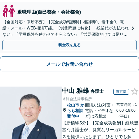
退職理由(自己都合・会社都合)
【全国対応・来所不要】【完全成功報酬制】相談料0、着手金0。電
話・メール・WEB相談可能。【労働問題に特化】「残業代が支払われ
ない」「労災保険を使わせてもらえない」「労災保険だけでは足りな
い。損害賠償請求したい」など労働問題はお任せを。
料金表を見る
メールでお問い合わせ
中山 雅雄
弁護士
東京都
裕綜合法律事務所
営業時間：1
松山市
か
面談方法(対面・
らも相談
電話・ビデオな
0:00~18:00
受付中
ど)は応相談
（平日）
【新橋駅5分】【完全成功報酬】経験豊
富な弁護士が、良質なリーガルサービ
スを提供いたします。ひとりでも多く