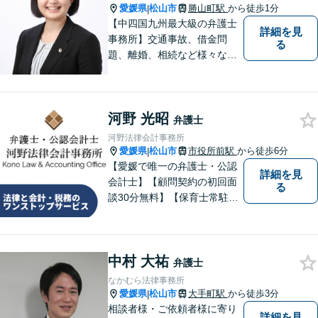
愛媛県
松山市
勝山町駅
から徒歩1分
|
【中四国九州最大級の弁護士
詳細を見
事務所】交通事故、借金問
る
題、離婚、相続など様々な問
題について、「何度でも無
料」の相談を行っています！
まずはお気軽にご相談くださ
河野 光昭
い！
弁護士
河野法律会計事務所
愛媛県
松山市
市役所前駅
から徒歩6分
|
【愛媛で唯一の弁護士・公認
詳細を見
会計士】【顧問契約の初回面
る
談30分無料】【保育士常駐】
法律及び会計・税務のワンス
トップサービスを提供しま
す。まずは、お気軽にお問合
中村 大祐
せください。
弁護士
なかむら法律事務所
愛媛県
松山市
大手町駅
から徒歩3分
|
相談者様・ご依頼者様に寄り
詳細を見