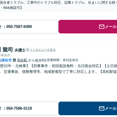
居住者トラブル、工事中のトラブル対応、近隣トラブル、住まいに関する様
・Web相談可】
せ
メール
 龍司
弁護士
インタビューを見る
律事務所
県
高松市
高松駅
から徒歩8分
営業時間：本日定休日
|
歴32年・元検事】【刑事事件：初回面談無料・当日面会対応】【土日
、交通事故、債務整理等。地域密着型で丁寧に対応します。【高松駅徒
せ
メール