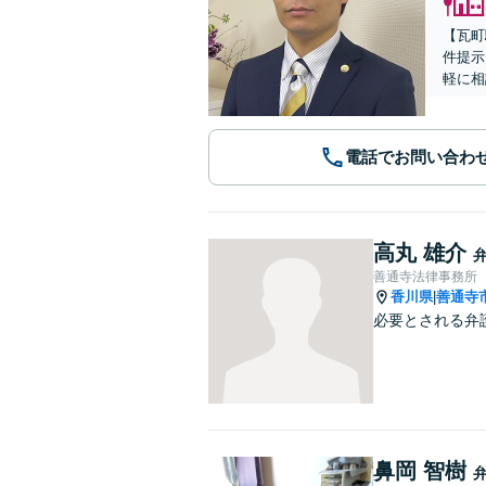
【瓦町
件提示
軽に相
電話でお問い合わ
高丸 雄介
善通寺法律事務所
香川県
善通寺
|
必要とされる弁
鼻岡 智樹