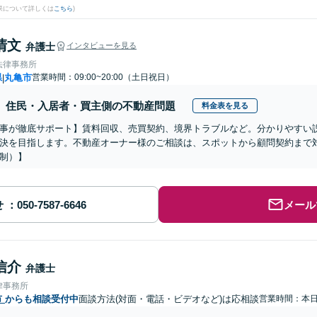
果について詳しくは
こちら
)
清文
弁護士
インタビューを見る
法律事務所
県
丸亀市
営業時間：09:00~20:00（土日祝日）
|
住民・入居者・買主側の不動産問題
料金表を見る
事が徹底サポート】賃料回収、売買契約、境界トラブルなど。分かりやすい
決を目指します。不動産オーナー様のご相談は、スポットから顧問契約まで
制）】
せ
メール
信介
弁護士
律事務所
市
からも相談受付中
面談方法(対面・電話・ビデオなど)は応相談
営業時間：本