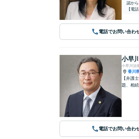
認から
【電話
電話でお問い合わ
小早川
小早川法
香川
【弁護士
題、相続
電話でお問い合わ