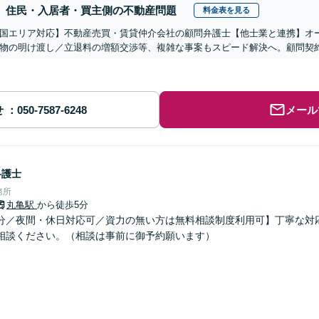
住民・入居者・買主側の不動産問題
料金表を見る
国エリア対応】不動産売買・賃貸仲介会社の顧問弁護士【他士業と連携】オ
物の明け渡し／立退料の増額交渉等、複雑な事案もスピード解決へ。顧問契
せ
メール
弁護士
務所
丸亀駅
から徒歩5分
分／夜間・休日対応可／資力の無い方は無料相談制度利用可】丁寧な対
相談ください。（相談は事前に御予約願います）