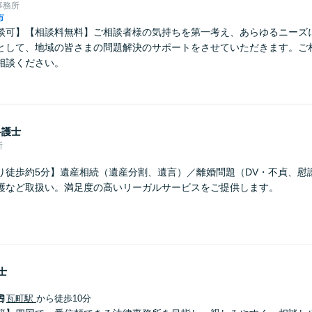
事務所
市
談可】【相談料無料】ご相談者様の気持ちを第一考え、あらゆるニーズ
として、地域の皆さまの問題解決のサポートをさせていただきます。ご
相談ください。
弁護士
所
り徒歩約5分】遺産相続（遺産分割、遺言）／離婚問題（DV・不貞、慰
護など取扱い。満足度の高いリーガルサービスをご提供します。
士
瓦町駅
から徒歩10分