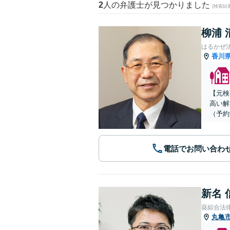
2
人の弁護士が見つかりました
(検索結
柳浦 
はるかぜ
香川
【元検
高い解
（予約
電話でお問い合わ
新名 
葵綜合法
丸亀