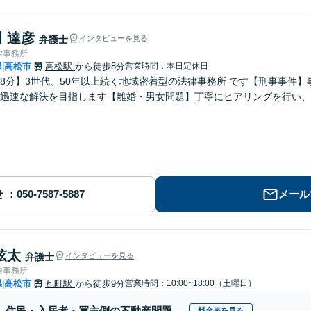
 達彦
弁護士
インタビューを見る
律事務所
県
高松市
高松駅
から徒歩8分
営業時間：本日定休日
|
8分】3世代、50年以上続く地域密着型の法律事務所 です【刑事事件
迅速な解決を目指します【離婚・男女問題】丁寧にヒアリングを行い、
せ
メール
弦太
弁護士
インタビューを見る
律事務所
県
高松市
瓦町駅
から徒歩9分
営業時間：10:00~18:00（土曜日）
|
住民・入居者・買主側の不動産問題
料金表を見る