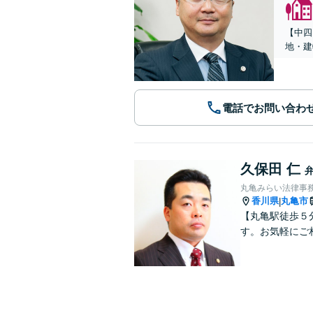
【中四
地・建
電話でお問い合わ
久保田 仁
丸亀みらい法律事
香川県
丸亀市
|
【丸亀駅徒歩５
す。お気軽にご