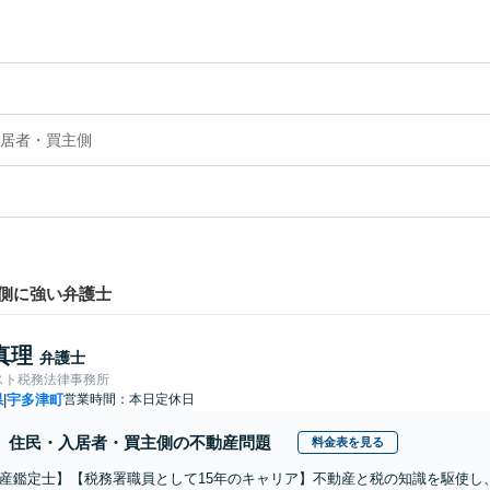
居者・買主側
側に強い弁護士
真理
弁護士
スト税務法律事務所
県
宇多津町
営業時間：本日定休日
|
住民・入居者・買主側の不動産問題
料金表を見る
産鑑定士】【税務署職員として15年のキャリア】不動産と税の知識を駆使し