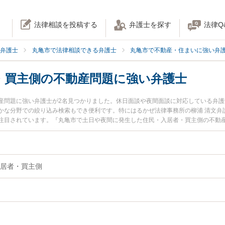
法律相談を投稿する
弁護士を探す
法律Q
弁護士
丸亀市で法律相談できる弁護士
丸亀市で不動産・住まいに強い弁
・買主側の不動産問題に強い弁護士
産問題に強い弁護士が2名見つかりました。休日面談や夜間面談に対応している弁
かな分野での絞り込み検索もでき便利です。特にはるかぜ法律事務所の柳浦 清文弁
注目されています。『丸亀市で土日や夜間に発生した住民・入居者・買主側の不動
ラブル解決の実績豊富な近くの弁護士を検索したい』『初回相談無料で住民・入居
相談者さんにおすすめです。
居者・買主側