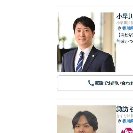
小早川
小早川法
香川
【高松駅
的確かつ
電話でお問い合わ
諏訪 
なずな法
香川