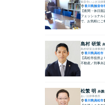
観音寺いぶき法律
香川県
観音寺
|
【夜間・休日面
フェッショナル
で、お気軽にご
島村 研策
島村研策法律事務
香川県
高松市
|
【高松市役所よ
不動産／刑事弁
松繁 明
弁護
あい法律事務所
香川県
高松市
|