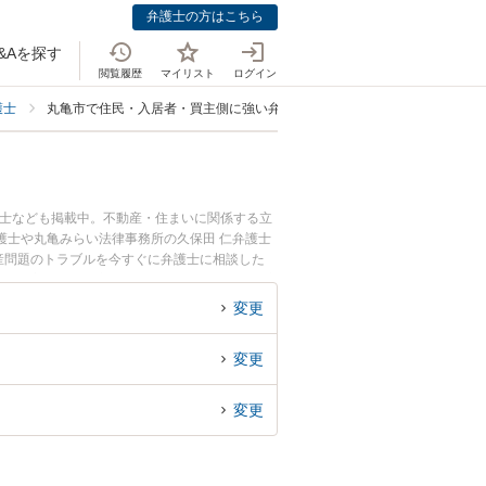
弁護士の方はこちら
&Aを探す
閲覧履歴
マイリスト
ログイン
護士
丸亀市で住民・入居者・買主側に強い弁護士
護士なども掲載中。不動産・住まいに関係する立
護士や丸亀みらい法律事務所の久保田 仁弁護士
産問題のトラブルを今すぐに弁護士に相談した
者・買主側の不動産問題を法律相談できる丸亀市
変更
変更
変更