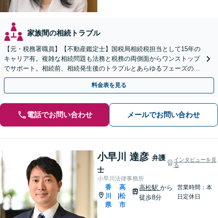
家族間の相続トラブル
【元・税務署職員】【不動産鑑定士】国税局相続税担当として15年の
キャリア有。複雑な相続問題も法務と税務の両側面からワンストップ
でサポート。相続前、相続発生後のトラブルとあらゆるフェーズのご
相談に対応します【駐車場あり】【電話・Web相談可】
料金表を見る
電話でお問い合わせ
メールでお問い合わせ
小早川 達彦
弁護
インタビューを見
る
士
小早川法律事務所
香
高
高松駅
から
営業時間：本
川
松
|
日定休日
徒歩8分
県
市