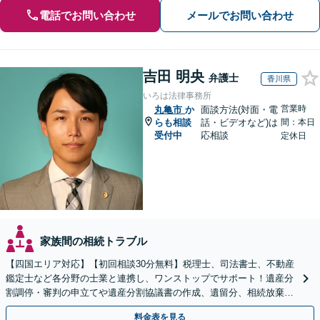
電話でお問い合わせ
メールでお問い合わせ
吉田 明央
弁護士
香川県
いろは法律事務所
営業時
丸亀市
か
面談方法(対面・電
らも相談
話・ビデオなど)は
間：本日
受付中
応相談
定休日
家族間の相続トラブル
【四国エリア対応】【初回相談30分無料】税理士、司法書士、不動産
鑑定士など各分野の士業と連携し、ワンストップでサポート！遺産分
割調停・審判の申立てや遺産分割協議書の作成、遺留分、相続放棄、
遺言書など幅広いご相談に対応【オンライン面談OK】
料金表を見る