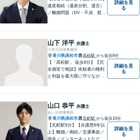
詳細を見
遺産相続（遺産分割、遺言）
る
／離婚問題（DV・不貞、慰謝
料、財産分与）／不動産／刑
事弁護など取扱い。満足度の
高いリーガルサービスをご提
供します。
山下 洋平
弁護士
小早川法律事務所
香川県
高松市
高松駅
から徒歩8分
|
【「高松駅」 徒歩8分】【完
詳細を見
全個室で相談】依頼者の権利
る
と利益を最大限に守りなが
ら、効果的な法的手続きを進
めるよう努めます。 問題が悪
化する前におよその方向性を
見出すお手伝いができれば、
山口 恭平
弁護士
幸いです。お気軽にご相談く
あい法律事務所
ださい。
香川県
高松市
瓦町駅
から徒歩10分
|
【瓦町駅9分】【弁護歴8年以
詳細を見
上】離婚／相続／交通事故／
る
借金／インターネットなど幅