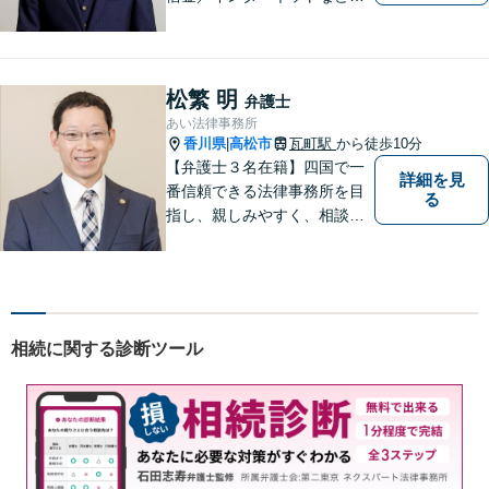
広い分野に対応可能です！依
頼者様の抱えるお気持ちや状
況をしっかり把握した上で、
皆様にとって最善の解決を模
松繁 明
弁護士
索します。まずはお気軽にご
あい法律事務所
相談ください。
香川県
高松市
瓦町駅
から徒歩10分
|
【弁護士３名在籍】四国で一
詳細を見
番信頼できる法律事務所を目
る
指し、親しみやすく、相談し
やすい環境を整えておりま
す。お気軽にご相談くださ
い。
相続に関する診断ツール