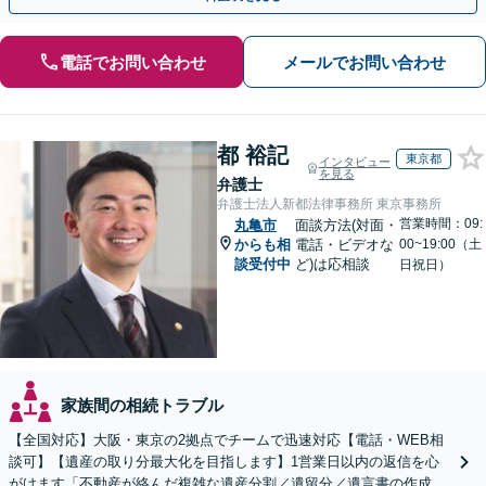
電話でお問い合わせ
メールでお問い合わせ
都 裕記
東京都
インタビュー
を見る
弁護士
弁護士法人新都法律事務所 東京事務所
営業時間：09:
丸亀市
面談方法(対面・
からも相
電話・ビデオな
00~19:00（土
談受付中
ど)は応相談
日祝日）
家族間の相続トラブル
【全国対応】大阪・東京の2拠点でチームで迅速対応【電話・WEB相
談可】【遺産の取り分最大化を目指します】1営業日以内の返信を心
がけます「不動産が絡んだ複雑な遺産分割／遺留分／遺言書の作成・