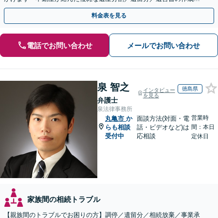
執行／事業承継など、お任せください」【休日相談あり】
料金表を見る
電話でお問い合わせ
メールでお問い合わせ
泉 智之
徳島県
インタビュー
を見る
弁護士
泉法律事務所
営業時
丸亀市
か
面談方法(対面・電
らも相談
話・ビデオなど)は
間：本日
受付中
応相談
定休日
家族間の相続トラブル
【親族間のトラブルでお困りの方】調停／遺留分／相続放棄／事業承