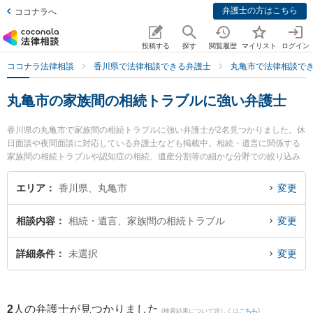
弁護士の方はこちら
ココナラへ
投稿する
探す
閲覧履歴
マイリスト
ログイン
ココナラ法律相談
香川県で法律相談できる弁護士
丸亀市で法律相談で
丸亀市の家族間の相続トラブルに強い弁護士
香川県の丸亀市で家族間の相続トラブルに強い弁護士が2名見つかりました。休
日面談や夜間面談に対応している弁護士なども掲載中。相続・遺言に関係する
家族間の相続トラブルや認知症の相続、遺産分割等の細かな分野での絞り込み
検索もでき便利です。特にはるかぜ法律事務所の柳浦 清文弁護士や丸亀みらい
法律事務所の久保田 仁弁護士のプロフィール情報や弁護士費用、強みなどが注
エリア
香川県、丸亀市
変更
目されています。『丸亀市で土日や夜間に発生した家族間の相続トラブルのト
ラブルを今すぐに弁護士に相談したい』『家族間の相続トラブルのトラブル解
相談内容
相続・遺言、家族間の相続トラブル
変更
決の実績豊富な近くの弁護士を検索したい』『初回相談無料で家族間の相続ト
ラブルを法律相談できる丸亀市内の弁護士に相談予約したい』などでお困りの
相談者さんにおすすめです。
詳細条件
未選択
変更
2
人の弁護士が見つかりました
(検索結果について詳しくは
こちら
)