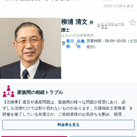
2件中 1-2件を表示
柳浦 清文
弁
インタビューを
見る
護士
はるかぜ法律事務所
香川
丸亀
営業時間：09:00~20:00（土日
|
県
市
祝日）
家族間の相続トラブル
【元検事】遺言や遺産問題は、親族間の様々な問題が背景にあり、必
ずしも法律だけでは割り切れないものがあります。介護福祉士実務者
研修を修了している弁護士が、ご依頼者様のお気持ちを酌み、税理士
など他士業とも密接に連携しながら丁寧に対応いたします。
料金表を見る