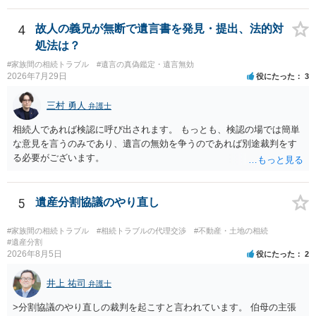
4
故人の義兄が無断で遺言書を発見・提出、法的対
処法は？
#家族間の相続トラブル
#遺言の真偽鑑定・遺言無効
2026年7月29日
役にたった
3
三村 勇人
弁護士
相続人であれば検認に呼び出されます。 もっとも、検認の場では簡単
な意見を言うのみであり、遺言の無効を争うのであれば別途裁判をす
る必要がございます。
5
遺産分割協議のやり直し
#家族間の相続トラブル
#相続トラブルの代理交渉
#不動産・土地の相続
#遺産分割
2026年8月5日
役にたった
2
井上 祐司
弁護士
>分割協議のやり直しの裁判を起こすと言われています。 伯母の主張