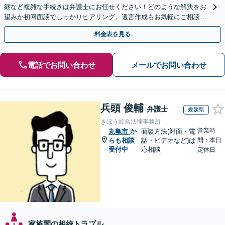
継など複雑な手続きは弁護士にお任せください！どのような解決をお
望みか初回面談でしっかりヒアリング。遺言作成もお気軽にご相談く
ださい。
料金表を見る
電話でお問い合わせ
メールでお問い合わせ
兵頭 俊輔
弁護士
愛媛県
きぼう綜合法律事務所
営業時
丸亀市
か
面談方法(対面・電
らも相談
話・ビデオなど)は
間：本日
受付中
応相談
定休日
家族間の相続トラブル