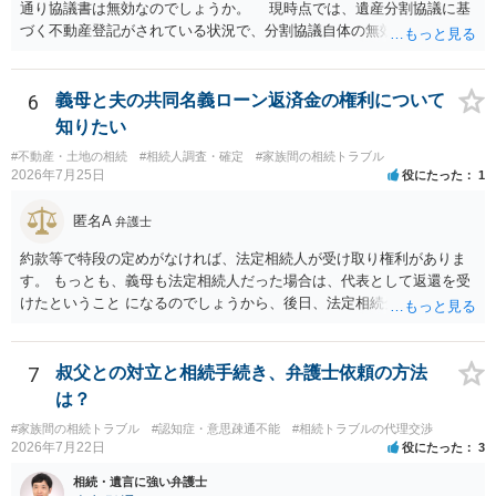
通り協議書は無効なのでしょうか。 現時点では、遺産分割協議に基
づく不動産登記がされている状況で、分割協議自体の無効を裁判所が
認めたわけではないので、分割協議の効力に影響はありません。 先
方の訴訟の主張及び立証次第ですが、 ・御祖母様の認知能力に関する
医師の意見書、筆跡鑑定 が提出されればその効力が否定される可能性
6
義母と夫の共同名義ローン返済金の権利について
はありますが、 ・伯母様自身が分割協議に加わっていること ・御祖母
知りたい
様の意に反する遺産分割協議を行う実益が誰にあったかの立証が困難
#不動産・土地の相続
#相続人調査・確定
#家族間の相続トラブル
であること からすると、実際に遺産分割協議の効力が否定される可能
2026年7月25日
役にたった
1
性はそれほど高くない（立証のハードルは非常に高い）ということが
言えると思います。
匿名A
弁護士
約款等で特段の定めがなければ、法定相続人が受け取り権利がありま
す。 もっとも、義母も法定相続人だった場合は、代表として返還を受
けたということ になるのでしょうから、後日、法定相続分に基づいて
精算を求めることは可能と思います。
7
叔父との対立と相続手続き、弁護士依頼の方法
は？
#家族間の相続トラブル
#認知症・意思疎通不能
#相続トラブルの代理交渉
2026年7月22日
役にたった
3
相続・遺言に強い弁護士