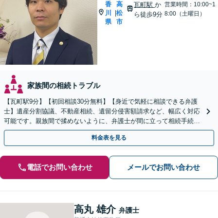
香
高
瓦町駅
か
営業時間：10:00~1
川
松
|
8:00（土曜日）
ら徒歩9分
県
市
家族間の相続トラブル
【瓦町駅9分】【初回相談30分無料】【身近で気軽に相談できる弁護
士】遺産分割協議、不動産相続、遺留分侵害額請求など、幅広く対応
可能です。親族間で揉めないように、弁護士が間に立って相続手続き
をサポートします。【電話相談可】【休日・夜間対応】
料金表を見る
電話でお問い合わせ
メールでお問い合わせ
高丸 雄介
弁護士