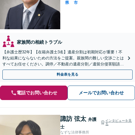
県
市
家族間の相続トラブル
【弁護士歴32年】【在籍弁護士3名】遺産分割は初期対応が重要！不
利な結果にならないための方法をご提案。親族間の難しい交渉ごとは
すべてお任せください。調停／不動産の遺産分割／遺留分侵害額請求
／相続放棄／遺言書の作成など【高松駅徒歩8分】
料金表を見る
電話でお問い合わせ
メールでお問い合わせ
諏訪 弦太
弁護
インタビューを見
る
士
なずな法律事務所