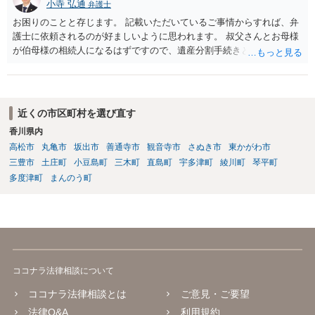
小寺 弘通
弁護士
お困りのことと存じます。 記載いただいているご事情からすれば、弁
護士に依頼されるのが好ましいように思われます。 叔父さんとお母様
が伯母様の相続人になるはずですので、遺産分割手続きという形でお
母様の方で弁護士に依頼されるのが良いかと思います。 また、「葬儀
に呼ばれなかったことについて慰謝料を請求する」と言ってこられて
いる部分に関しては、 現状特に訴訟提起等されている訳ではないので
しょうから、こちらから積極的に動く必要はないように見受けられま
近くの市区町村を選び直す
す。 仮に訴訟を起こされるなどした場合には、遺産分割手続きで依頼
香川県内
される弁護士の方に対応をお願いするのが良いのではないでしょう
高松市
丸亀市
坂出市
善通寺市
観音寺市
さぬき市
東かがわ市
か。 以上ご参考にしていただければ幸いです。
三豊市
土庄町
小豆島町
三木町
直島町
宇多津町
綾川町
琴平町
多度津町
まんのう町
ココナラ法律相談について
ココナラ法律相談とは
ご意見・ご要望
法律Q&A
利用規約