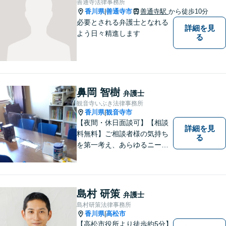
善通寺法律事務所
香川県
善通寺市
善通寺駅
から徒歩10分
|
必要とされる弁護士となれる
詳細を見
よう日々精進します
る
鼻岡 智樹
弁護士
観音寺いぶき法律事務所
香川県
観音寺市
|
【夜間・休日面談可】【相談
詳細を見
料無料】ご相談者様の気持ち
る
を第一考え、あらゆるニーズ
にお応えできるプロフェッシ
ョナルとして、地域の皆さま
の問題解決のサポートをさせ
ていただきます。ご相談は無
島村 研策
弁護士
料ですので、お気軽にご相談
島村研策法律事務所
ください。
香川県
高松市
|
【高松市役所より徒歩約5分】