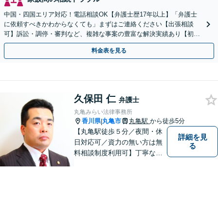
中国・四国エリア対応！電話相談OK【弁護士歴17年以上】「弁護士
に依頼すべきかわからなくても」まずはご連絡ください【出張相談
可】訴訟・調停・審判など、複雑な事案の豊富な解決実績あり【初回
相談無料】初回面談のみで解決できるケースもあります
料金表を見る
久保田 仁
弁護士
丸亀みらい法律事務所
香川県
丸亀市
丸亀駅
から徒歩5分
|
【丸亀駅徒歩５分／夜間・休
詳細を見
日対応可／資力の無い方は無
る
料相談制度利用可】丁寧な対
応を心がけております。お気
軽にご相談ください。（相談
は事前に御予約願います）