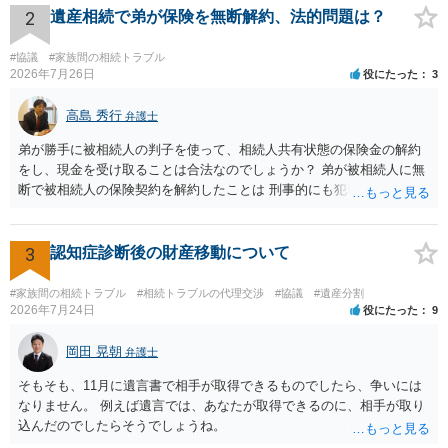
2
遺産相続で弟が保険を無断解約、法的問題は？
#協議
#家族間の相続トラブル
2026年7月26日
役にたった
3
高島 秀行
弁護士
弟が勝手に被相続人の判子を使って、相続人共有状態の保険金の解約
をし、現金を受け取ることは合法なのでしょうか？ 弟が被相続人に無
断で被相続人の保険契約を解約したことは 刑事的にも犯罪となる可能
性があり、民事的には無効だと思います。 保険会社で解約の際に提出
された書類のコピーを取得して、弁護士に面談で詳しい事情を話して
相談 されたら良いと思います。
3
認知症診断後の財産移動について
#家族間の相続トラブル
#相続トラブルの代理交渉
#協議
#遺産分割
2026年7月24日
役にたった
9
岡田 晃朝
弁護士
そもそも、11月に遺言書で相手が取得できるものでしたら、争いには
なりません。 例えば遺言では、あなたが取得できるのに、相手が取り
込んだのでしたらそうでしょうね。