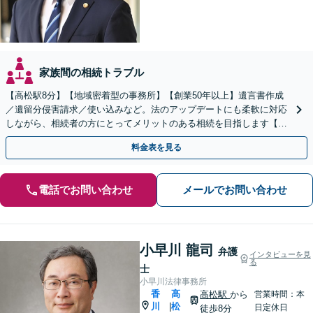
家族間の相続トラブル
【高松駅8分】【地域密着型の事務所】【創業50年以上】遺言書作成
／遺留分侵害請求／使い込みなど。法のアップデートにも柔軟に対応
しながら、相続者の方にとってメリットのある相続を目指します【休
日／夜間面談OK（要予約）】
料金表を見る
電話でお問い合わせ
メールでお問い合わせ
小早川 龍司
弁護
インタビューを見
る
士
小早川法律事務所
香
高
高松駅
から
営業時間：本
川
松
|
日定休日
徒歩8分