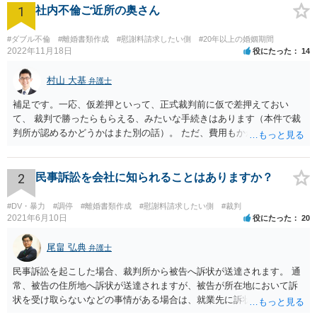
1
社内不倫ご近所の奥さん
#ダブル不倫
#離婚書類作成
#慰謝料請求したい側
#20年以上の婚姻期間
2022年11月18日
役にたった
14
村山 大基
弁護士
補足です。一応、仮差押といって、正式裁判前に仮で差押えておい
て、 裁判で勝ったらもらえる、みたいな手続きはあります（本件で裁
判所が認めるかどうかはまた別の話）。 ただ、費用もかかりますし、
必ず本件で認められるとも限りませんので、現時点で仮差押を考える
のであれば、 面談相談に行って詳しく話を聞いてみましょう。
2
民事訴訟を会社に知られることはありますか？
#DV・暴力
#調停
#離婚書類作成
#慰謝料請求したい側
#裁判
2021年6月10日
役にたった
20
尾畠 弘典
弁護士
民事訴訟を起こした場合、裁判所から被告へ訴状が送達されます。 通
常、被告の住所地へ訴状が送達されますが、被告が所在地において訴
状を受け取らないなどの事情がある場合は、就業先に訴状が送達され
る可能性があります。 また、例えば就業先におけるわいせつ行為が問