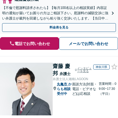
【不倫で慰謝料請求されたら】【毎月100名以上の相談実績】内容証
明の通知が届いてお困りの方はご相談下さい。慰謝料の減額交渉に強
い弁護士が裁判を回避しながら粘り強く交渉いたします。【当日中の
相談可(予約制)】【全国対応】
料金表を見る
電話でお問い合わせ
メールでお問い合わせ
齋藤 慶
神奈川県
インタビュ
ーを見る
邦
弁護士
弁護士法人湘南LAGOON
営業時間：0
丸亀市
か
面談方法(対面・
らも相談
電話・ビデオな
9:00~17:30
受付中
ど)は応相談
（平日）