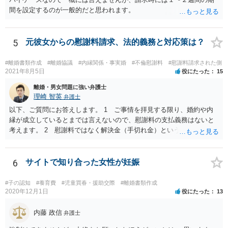
間を設定するのが一般的だと思われます。
5
元彼女からの慰謝料請求、法的義務と対応策は？
#離婚書類作成
#離婚協議
#内縁関係・事実婚
#不倫慰謝料
#慰謝料請求された側
2021年8月5日
役にたった
15
離婚・男女問題に強い弁護士
理崎 智英
弁護士
以下、ご質問にお答えします。 1 ご事情を拝見する限り、婚約や内
縁が成立しているとまでは言えないので、慰謝料の支払義務はないと
考えます。 2 慰謝料ではなく解決金（手切れ金）という名目で数十
万円支払えば良いと思います。 3 今後同じような請求をされないよ
うに合意書を取り交わす必要はあると思います。 4 合意書を取り交
わし、その中で精算条項（一切の債権債務のないことを確認する）を
6
サイトで知り合った女性が妊娠
設ければ、大丈夫です。
#子の認知
#養育費
#児童買春・援助交際
#離婚書類作成
2020年12月1日
役にたった
13
内藤 政信
弁護士