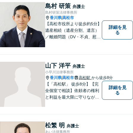
ていただきます。ご相談は無
島村 研策
弁護士
料ですので、お気軽にご相談
島村研策法律事務所
ください。
香川県
高松市
|
【高松市役所より徒歩約5分】
詳細を見
遺産相続（遺産分割、遺言）
る
／離婚問題（DV・不貞、慰謝
料、財産分与）／不動産／刑
事弁護など取扱い。満足度の
高いリーガルサービスをご提
供します。
山下 洋平
弁護士
小早川法律事務所
香川県
高松市
高松駅
から徒歩8分
|
【「高松駅」 徒歩8分】【完
詳細を見
全個室で相談】依頼者の権利
る
と利益を最大限に守りなが
ら、効果的な法的手続きを進
めるよう努めます。 問題が悪
化する前におよその方向性を
見出すお手伝いができれば、
松繁 明
弁護士
幸いです。お気軽にご相談く
あい法律事務所