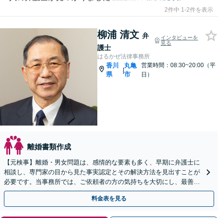
2件中 1-2件を表示
柳浦 清文
弁
インタビューを
見る
護士
はるかぜ法律事務所
香川
丸亀
営業時間：08:30~20:00（平
|
県
市
日）
離婚書類作成
【元検事】離婚・男女問題は、感情的な要素も多く、早期に弁護士に
相談し、専門家の目から見た事実認定とその解決方法を見出すことが
必要です。当事務所では、ご依頼者の方の気持ちを大切にし、最善の
選択肢をご提案して、迅速・的確な問題解決を目指します。
料金表を見る