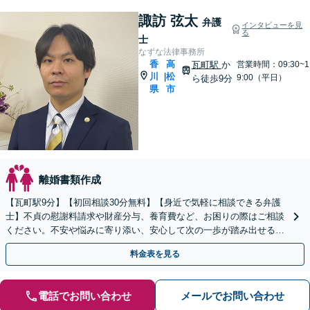
諏訪 弦太
弁護
インタビューを見
る
士
なずな法律事務所
香
高
瓦町駅
か
営業時間：09:30~1
川
松
|
9:00（平日）
ら徒歩9分
県
市
離婚書類作成
【瓦町駅9分】【初回相談30分無料】【身近で気軽に相談できる弁護
士】不貞の慰謝料請求や財産分与、養育費など、お困りの際はご相談
ください。不安や悩みに寄り添い、安心して次の一歩が踏み出せるよ
うサポートします。【電話相談可】【休日・夜間対応】
料金表を見る
電話でお問い合わせ
メールでお問い合わせ