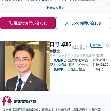
手金の返還保証もありますので安心してご相談ください。
料金表を見る
電話でお問い合わせ
メールでお問い合わせ
日野 卓郎
静岡県
インタビュ
ーを見る
弁護士
東京スタートアップ法律事務所 静岡支店
営業時間：0
丸亀市
か
面談方法(対面・
らも相談
電話・ビデオな
6:30~22:00
受付中
ど)は応相談
（平日）
離婚書類作成
【不倫/慰謝料の減額に強い弁護士】【不倫相談は初回0円】不倫問題