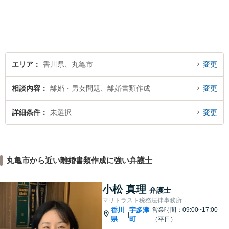
は事前に御予約願います）
エリア
香川県、丸亀市
変更
相談内容
離婚・男女問題、離婚書類作成
変更
詳細条件
未選択
変更
丸亀市から近い離婚書類作成に強い弁護士
小松 真理
弁護士
マリトラスト税務法律事務所
香川
宇多津
営業時間：09:00~17:00
|
県
町
（平日）