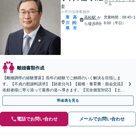
る
士
小早川法律事務所
香
高
高松駅
か
営業時間：08:45~1
川
松
|
8:00（平日）
ら徒歩8分
県
市
離婚書類作成
【離婚調停の経験豊富】長年の経験でご納得のいく解決を目指しま
す。【不貞の慰謝料請求】【財産分与】【親権・養育費・面会交流】
依頼者様に寄り添って最善の道へ導きます。【完全個室対応】【土日
祝・夜間相談可】
料金表を見る
電話でお問い合わせ
メールでお問い合わせ