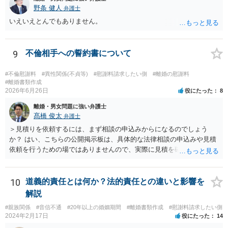
野条 健人
弁護士
いえいえとんでもありません。
9
不倫相手への誓約書について
#不倫慰謝料
#異性関係(不貞等)
#慰謝料請求したい側
#離婚の慰謝料
#離婚書類作成
2026年6月26日
役にたった
8
離婚・男女問題に強い弁護士
髙橋 俊太
弁護士
＞見積りを依頼するには、まず相談の申込みからになるのでしょう
か？ はい、こちらの公開掲示板は、具体的な法律相談の申込みや見積
依頼を行うための場ではありませんので、実際に見積を確認されたい
場合には、個別に法律事務所又は弁護士宛てに、相談申込みや問い合
わせをしていただく必要があります。
10
道義的責任とは何か？法的責任との違いと影響を
解説
#親族関係
#音信不通
#20年以上の婚姻期間
#離婚書類作成
#慰謝料請求したい側
2024年2月17日
役にたった
14