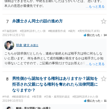
強制はできませんが、中絶をお願いしたほうがいいとは、 思います。
本人の意思が最優先ですが。
7
弁護士さん同士の話の進め方
#不倫慰謝料
#慰謝料請求したい側
#離婚書類作成
#裁判
#異性関係(不貞等)
2021年12月17日
役にたった
14
朝倉 健太
弁護士
こちらが請求側だとしたら，連絡が途絶えれば相手方は特に何もしな
いと思います。 何を条件として成功報酬が発生するかは相手方しか知
り得ないことですので，ご記載の事情だけではお答えが難しいです。
一年以上あけた場合に委任契約が終了していることも，明確に終了さ
せずに続いていることも，いずれもあり得ると思います。個々の弁護
士の考え方によります。
8
男性側から認知をする権利はありますか？認知を
拒否され父親になる権利を奪われたら法律問題に
なりますか？
#中絶
#離婚書類作成
#養育費
#労働・雇用契約違反
#慰謝料請求された側
2019年10月5日
役にたった
11
離婚・男女問題に強い弁護士