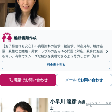
離婚書類作成
【お子様連れも安心】不貞慰謝料の請求・被請求、財産分与、離婚協
議、親権など離婚・男女トラブルのあらゆる問題に対応。親身にお話
を伺い、有利でスムーズな解決を実現できるよう尽力します【駐車場
あり】
料金表を見る
電話でお問い合わせ
メールでお問い合わせ
小早川 達彦
弁護
インタビューを見
る
士