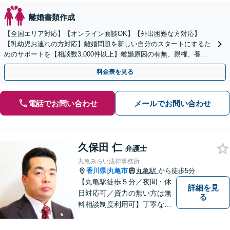
離婚書類作成
【全国エリア対応】【オンライン面談OK】【外出困難な方対応】
【乳幼児お連れの方対応】離婚問題を新しい自分のスタートにするた
めのサポートを【相談数3,000件以上】離婚原因の有無、親権、養育
費、財産分与、慰謝料請求【夜間・休日相談可】
料金表を見る
電話でお問い合わせ
メールでお問い合わせ
久保田 仁
弁護士
丸亀みらい法律事務所
香川県
丸亀市
丸亀駅
から徒歩5分
|
【丸亀駅徒歩５分／夜間・休
詳細を見
日対応可／資力の無い方は無
る
料相談制度利用可】丁寧な対
応を心がけております。お気
軽にご相談ください。（相談