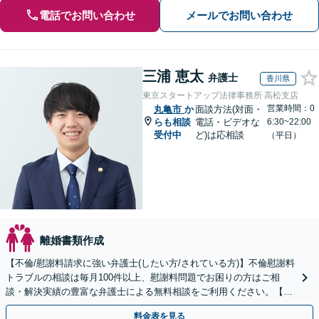
電話でお問い合わせ
メールでお問い合わせ
三浦 恵太
弁護士
香川県
東京スタートアップ法律事務所 高松支店
営業時間：0
丸亀市
か
面談方法(対面・
らも相談
電話・ビデオな
6:30~22:00
受付中
ど)は応相談
（平日）
離婚書類作成
【不倫/慰謝料請求に強い弁護士(したい方/されている方)】不倫慰謝料
トラブルの相談は毎月100件以上、慰謝料問題でお困りの方はご相
談・解決実績の豊富な弁護士による無料相談をご利用ください。【不
倫相談は初回0円】【四国エリア全域対応】
料金表を見る