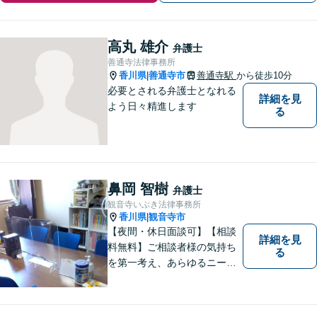
高丸 雄介
弁護士
善通寺法律事務所
香川県
善通寺市
善通寺駅
から徒歩10分
|
必要とされる弁護士となれる
詳細を見
よう日々精進します
る
鼻岡 智樹
弁護士
観音寺いぶき法律事務所
香川県
観音寺市
|
【夜間・休日面談可】【相談
詳細を見
料無料】ご相談者様の気持ち
る
を第一考え、あらゆるニーズ
にお応えできるプロフェッシ
ョナルとして、地域の皆さま
の問題解決のサポートをさせ