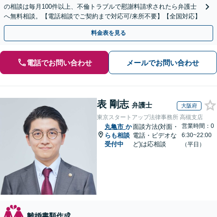
の相談は毎月100件以上、不倫トラブルで慰謝料請求されたら弁護士
へ無料相談。【電話相談でご契約まで対応可/来所不要】【全国対応】
料金表を見る
電話でお問い合わせ
メールでお問い合わせ
表 剛志
弁護士
大阪府
東京スタートアップ法律事務所 高槻支店
営業時間：0
丸亀市
か
面談方法(対面・
らも相談
電話・ビデオな
6:30~22:00
受付中
ど)は応相談
（平日）
離婚書類作成