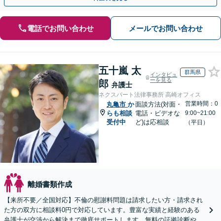
電話でお問い合わせ
メールでお問い合わせ
五十嵐 太
群馬県
インタビュ
ーを見る
郎
弁護士
ネクスパート法律事務所 高崎オフィス
営業時間：0
丸亀市
か
面談方法(対面・
らも相談
電話・ビデオな
9:00~21:00
受付中
ど)は応相談
（平日）
離婚書類作成
【来所不要／全国対応】不倫の慰謝料問題は請求したい方・請求され
た方の双方に相談料0円で対応しています。豊富な実績と経験のある
弁護士が交渉から解決まで徹底サポートします。無料の証拠診断や着