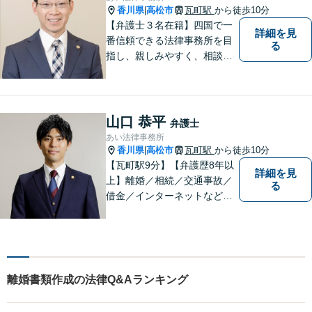
ださい。
香川県
高松市
瓦町駅
から徒歩10分
|
【弁護士３名在籍】四国で一
詳細を見
番信頼できる法律事務所を目
る
指し、親しみやすく、相談し
やすい環境を整えておりま
す。お気軽にご相談くださ
い。
山口 恭平
弁護士
あい法律事務所
香川県
高松市
瓦町駅
から徒歩10分
|
【瓦町駅9分】【弁護歴8年以
詳細を見
上】離婚／相続／交通事故／
る
借金／インターネットなど幅
広い分野に対応可能です！依
頼者様の抱えるお気持ちや状
況をしっかり把握した上で、
皆様にとって最善の解決を模
索します。まずはお気軽にご
離婚書類作成の法律Q&Aランキング
相談ください。