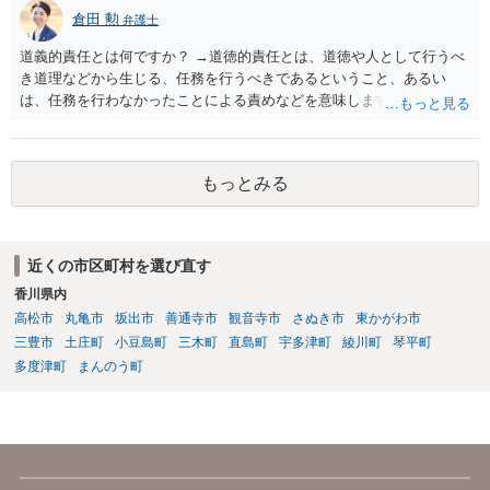
倉田 勲
弁護士
道義的責任とは何ですか？ →道徳的責任とは、道徳や人として行うべ
き道理などから生じる、任務を行うべきであるということ、あるい
は、任務を行わなかったことによる責めなどを意味します。 道義的責
任では、倫理ないし道徳上の責任のため法的責任のような強制力や罰
則はありませんが、道義的責任を果たさないことで、他人からの信用
を無くす、不遇を受けるなどの一般的にはそのような事実上の不利益
もっとみる
が生じます。
近くの市区町村を選び直す
香川県内
高松市
丸亀市
坂出市
善通寺市
観音寺市
さぬき市
東かがわ市
三豊市
土庄町
小豆島町
三木町
直島町
宇多津町
綾川町
琴平町
多度津町
まんのう町