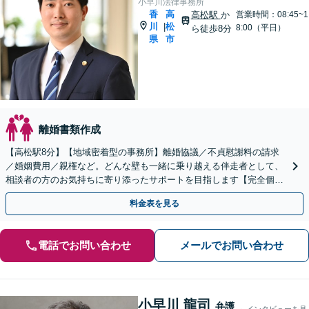
小早川法律事務所
香
高
高松駅
か
営業時間：08:45~1
川
松
|
8:00（平日）
ら徒歩8分
県
市
離婚書類作成
【高松駅8分】【地域密着型の事務所】離婚協議／不貞慰謝料の請求
／婚姻費用／親権など。どんな壁も一緒に乗り越える伴走者として、
相談者の方のお気持ちに寄り添ったサポートを目指します【完全個室
でのご相談】
料金表を見る
電話でお問い合わせ
メールでお問い合わせ
小早川 龍司
弁護
インタビューを見