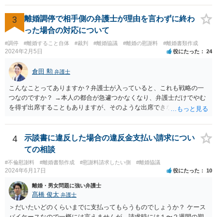
題となっているケースや、目撃者として就業先の従業員がおり、目撃
者に証言してもらうことが必要になるケースなどでは、裁判の追行
3
離婚調停で相手側の弁護士が理由を言わずに終わ
上、就業先に協力を仰がなければならない場合や、就業先の従業員に
った場合の対応について
協力を仰がなければならない場合があります。 また、仮に訴訟におい
#調停
#離婚すること自体
#裁判
#離婚協議
#離婚の慰謝料
#離婚書類作成
ていくらかの賠償が認められたとして、被告がこれを任意に支払わな
2024年2月5日
役にたった
24
い場合は、強制執行を申し立てることで債権の回収を図ることができ
ます。 例えば、被告の給料を差し押さえる場合には、裁判所から被告
倉田 勲
弁護士
の就業先に文書が送付されますので、訴訟が起こったことを事後的に
就業先が覚知することになります。 警察への被害届の提出というの
こんなことってありますか？弁護士が入っていると、これも戦略の一
は、必須ではありません。 ただ、当然ながら強制わいせつを行ったこ
つなのですか？ →本人の都合が急遽つかなくなり、弁護士だけでやむ
との証拠がなければ、民事訴訟で勝訴することはできません。
を得ず出席することもありますが、そのような出席できない理由がな
ければ一般的には本人と弁護士が同席して進めるのが通常であり、あ
えて弁護士だけで出席する戦略は聞いたことはありません。
4
示談書に違反した場合の違反金支払い請求につい
ての相談
#不倫慰謝料
#離婚書類作成
#慰謝料請求したい側
#離婚協議
2024年6月17日
役にたった
10
離婚・男女問題に強い弁護士
髙橋 俊太
弁護士
＞だいたいどのくらいまでに支払ってもらうものでしょうか？ ケース
バイケースなので一概には言えませんが、請求時には１〜２週間の期