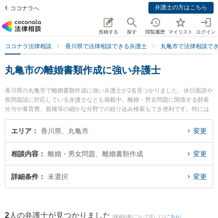
弁護士の方はこちら
ココナラへ
投稿する
探す
閲覧履歴
マイリスト
ログイン
ココナラ法律相談
香川県で法律相談できる弁護士
丸亀市で法律相談で
丸亀市の離婚書類作成に強い弁護士
香川県の丸亀市で離婚書類作成に強い弁護士が2名見つかりました。休日面談や
夜間面談に対応している弁護士なども掲載中。離婚・男女問題に関係する財産
分与や養育費、親権等の細かな分野での絞り込み検索もでき便利です。特には
るかぜ法律事務所の柳浦 清文弁護士や丸亀みらい法律事務所の久保田 仁弁護士
のプロフィール情報や弁護士費用、強みなどが注目されています。『丸亀市で
エリア
香川県、丸亀市
変更
土日や夜間に発生した離婚書類作成のトラブルを今すぐに弁護士に相談した
い』『離婚書類作成のトラブル解決の実績豊富な近くの弁護士を検索したい』
相談内容
離婚・男女問題、離婚書類作成
変更
『初回相談無料で離婚書類作成を法律相談できる丸亀市内の弁護士に相談予約
したい』などでお困りの相談者さんにおすすめです。
詳細条件
未選択
変更
2
人の弁護士が見つかりました
(検索結果について詳しくは
こちら
)