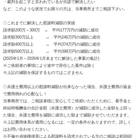
・裁判を起こすと言われているが示談で解決したい
など、このような状況でお困りの方は、当事務所までご相談下さい。
◇これまでに解決した慰謝料減額の実績
請求額200万～300万 → 平均177万円の減額に成功
請求額300万以上 → 平均246万円の減額に成功
請求額400万以上 → 平均374万円の減額に成功
請求額500万以上 → 平均398万円の減額に成功
(2025年1月～2026年1月末までに解決した事案の集計)
※ご依頼者の事情により途中で辞任した案件は除く
※上記の減額を保証するものではござません
◇弁護士費用以上の慰謝料減額が出来なかった場合、弁護士費用の返金
で費用倒れの心配なし！
当事務所では、ご相談者様に安心してご依頼いただくために、着手金と
終結時報酬金の合計金額（弁護士費用）が減額に成功した金額を上回っ
た場合、弁護士費用を減額に成功した額まで減額させていただきます。
※上記費用体系が適用になるには、一定の条件がありますので、詳しく
はお問い合わせください。
※不倫や貞操権侵害による慰謝料を請求されている方のご相談は初回60