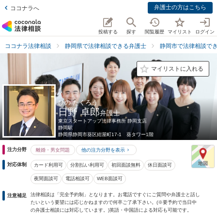
弁護士の方はこちら
ココナラへ
投稿する
探す
閲覧履歴
マイリスト
ログイン
ココナラ法律相談
静岡県で法律相談できる弁護士
静岡市で法律相談で
マイリストに入れる
ひの たくろう
日野 卓郎
弁護士
東京スタートアップ法律事務所 静岡支店
静岡駅
静岡県
静岡市葵区紺屋町17-1 葵タワー1階
注力分野
離婚・男女問題
他の注力分野を表示
対応体制
カード利用可
分割払い利用可
初回面談無料
休日面談可
夜間面談可
電話相談可
WEB面談可
法律相談は「完全予約制」となります。お電話ですぐにご質問や弁護士と話し
注意補足
たいという要望には応じかねますので何卒ご了承下さい。(※要予約で当日中
の弁護士相談には対応しています。)英語・中国語による対応も可能です。