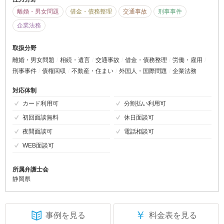
離婚・男女問題
借金・債務整理
交通事故
刑事事件
企業法務
取扱分野
離婚・男女問題
相続・遺言
交通事故
借金・債務整理
労働・雇用
刑事事件
債権回収
不動産・住まい
外国人・国際問題
企業法務
対応体制
カード利用可
分割払い利用可
初回面談無料
休日面談可
夜間面談可
電話相談可
WEB面談可
所属弁護士会
静岡県
￥
事例を見る
料金表を見る