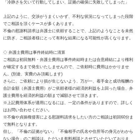
「冷静さを欠いて行動してしまい、証拠の確保に失敗してしまった」
上記のように、交渉がうまくいかず、不利な状況になってしまった段階
でご相談を頂くケースが多くあります。
不倫の慰謝料請求は弁護士に依頼することで、上記のようなことを未然
に防ぎ、ご相談者様にとって有利な結果になる可能性が高くなります。
◇ 弁護士費用は事件終結時に清算
ご相談は初回無料・弁護士費用は事件終結時または合意締結により権利
が確定するまで発生いたしませんので、ご依頼時に費用はかかりませ
ん。(別途、実費のみ頂戴します)
さらに、ご依頼により損が生じないよう、万が一、着手金と成功報酬の
合計金額（弁護士費用）がご依頼者様の経済的利益を上回った場合、弁
護士費用を経済的利益の額まで減額させて頂きます。
※上記費用体系が適用になるには、一定の条件がありますので、詳しく
はお問い合わせください。
※不倫や貞操権侵害による慰謝料請求をしたい方のご相談は初回60分ま
で無料となります。
但し、「不倫の証拠がない」「不倫相手の氏名や住所等の身元がわから
ない場合」のご相談は、ただいま有料相談とさせていただいておりま