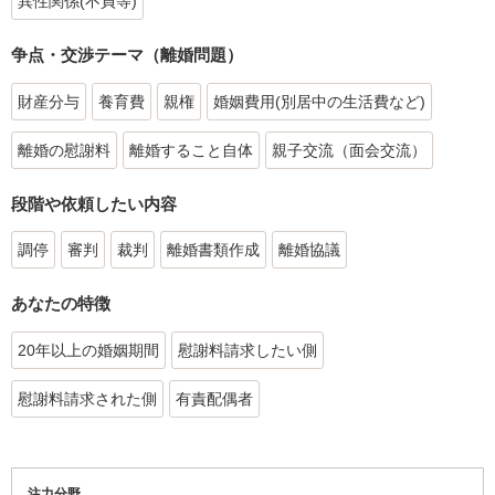
異性関係(不貞等)
争点・交渉テーマ（離婚問題）
財産分与
養育費
親権
婚姻費用(別居中の生活費など)
離婚の慰謝料
離婚すること自体
親子交流（面会交流）
段階や依頼したい内容
調停
審判
裁判
離婚書類作成
離婚協議
あなたの特徴
20年以上の婚姻期間
慰謝料請求したい側
慰謝料請求された側
有責配偶者
注力分野