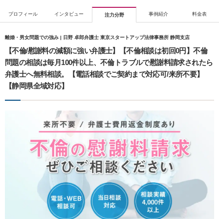
プロフィール
インタビュー
事例紹介
料金表
注力分野
離婚・男女問題での強み | 日野 卓郎弁護士 東京スタートアップ法律事務所 静岡支店
【不倫/慰謝料の減額に強い弁護士】【不倫相談は初回0円】不倫
問題の相談は毎月100件以上、不倫トラブルで慰謝料請求されたら
弁護士へ無料相談。【電話相談でご契約まで対応可/来所不要】
【静岡県全域対応】