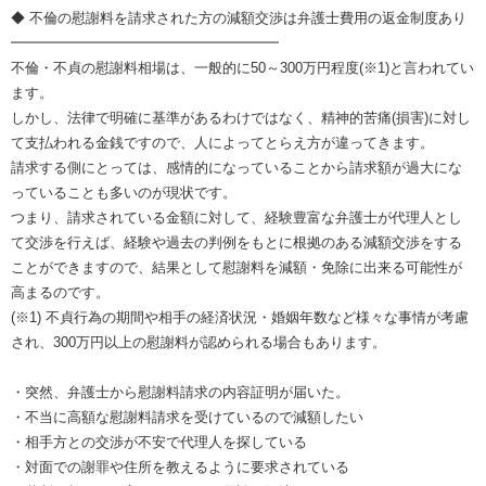
◆ 不倫の慰謝料を請求された方の減額交渉は弁護士費用の返金制度あり
━━━━━━━━━━━━━━━━━━━
不倫・不貞の慰謝料相場は、一般的に50～300万円程度(※1)と言われてい
ます。
しかし、法律で明確に基準があるわけではなく、精神的苦痛(損害)に対し
て支払われる金銭ですので、人によってとらえ方が違ってきます。
請求する側にとっては、感情的になっていることから請求額が過大にな
っていることも多いのが現状です。
つまり、請求されている金額に対して、経験豊富な弁護士が代理人とし
て交渉を行えば、経験や過去の判例をもとに根拠のある減額交渉をする
ことができますので、結果として慰謝料を減額・免除に出来る可能性が
高まるのです。
(※1) 不貞行為の期間や相手の経済状況・婚姻年数など様々な事情が考慮
され、300万円以上の慰謝料が認められる場合もあります。
・突然、弁護士から慰謝料請求の内容証明が届いた。
・不当に高額な慰謝料請求を受けているので減額したい
・相手方との交渉が不安で代理人を探している
・対面での謝罪や住所を教えるように要求されている