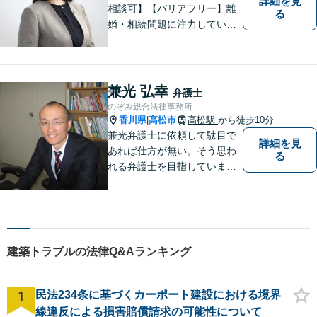
詳細を見
相談可】【バリアフリー】離
る
婚・相続問題に注力していま
す。女性弁護士をお探しの方
はお問い合わせください。
兼光 弘幸
弁護士
のぞみ総合法律事務所
香川県
高松市
高松駅
から徒歩10分
|
兼光弁護士に依頼して駄目で
詳細を見
あれば仕方が無い。そう思わ
る
れる弁護士を目指していま
す。
建築トラブルの法律Q&Aランキング
1
民法234条に基づくカーポート建設における境界
線違反による損害賠償請求の可能性について