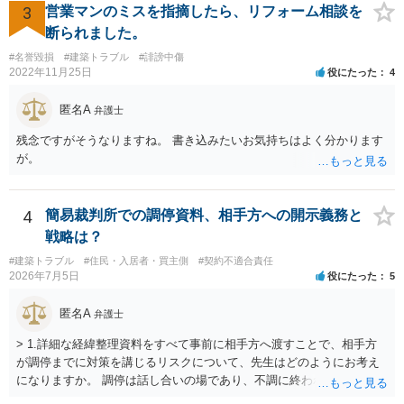
方の立場としても、裁判を起こす時間や労力、経済的コストその他裁
3
営業マンのミスを指摘したら、リフォーム相談を
判が終わるまでキャッシュが入ってこないことなどがネックになり得
断られました。
るでしょうから、減額に応じてくる可能性は大いにあるかと思いま
#名誉毀損
#建築トラブル
#誹謗中傷
す。
2022年11月25日
役にたった
4
匿名A
弁護士
残念ですがそうなりますね。 書き込みたいお気持ちはよく分かります
が。
4
簡易裁判所での調停資料、相手方への開示義務と
戦略は？
#建築トラブル
#住民・入居者・買主側
#契約不適合責任
2026年7月5日
役にたった
5
匿名A
弁護士
> 1.詳細な経緯整理資料をすべて事前に相手方へ渡すことで、相手方
が調停までに対策を講じるリスクについて、先生はどのようにお考え
になりますか。 調停は話し合いの場であり、不調に終われば訴訟で解
決せざるを得ません。 訴訟では「裁判所にだけ資料を見せる」などと