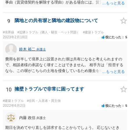
事由（賃貸借契約を解除する理由）がある場合には、賃貸借契約を解
除して、土地建物の明け渡しを求めることも可能です。 明け渡しを求
めることができる状況であれば、事実上、賃料の見直し（増額）や買
取りの交渉をすることもあり得るでしょう。 反対に、明け渡しを求め
9
隣地との共有塀と隣地の建設物について
ることが難しいのであれば、賃料の見直し（増額）や買取りの交渉も
困難とならざるを得ないでしょう。 いずれにしても、（強制的な）明
#境界線
#近隣トラブル（隣人・騒音・ペット問題）
#建築トラブル
け渡しなどの請求もお考えなのであれば、現況や契約書等の確認が不
2023年2月18日
役にたった
5
可欠ですから、資料等一式を持参して弁護士にご相談された方がよい
かと思います。
鈴木 裕二
弁護士
費用を折半して境界上に設置された塀は共有になると考えられますの
で、相談者様の承諾なく壊すことはできません。 相手方は「拒否する
なら、この塀がこちらの土地を侵食しているため撤去を求める手続き
に移る」と述べているようですが、隣地の所有者と同意のうえ設置し
ているわけですから、相談者様の同意なく塀の撤去を求めることは法
的には難しいように思われます。 また、「隣地（相談者様）の許可」
10
擁壁トラブルで非常に困ってます
というのが何の許可を示しているのか判然としませんが、一般に、高
層建築物の建築確認を得る際は、近隣住民と協議してその建築に関し
#建築トラブル
#住民・入居者・買主側
同意を得るよう行政指導が行われておりますので、（推測になってし
2022年6月2日
役にたった
5
まいますが）この同意を得ている旨虚偽の申請を行い、建築許可を得
たのかもしれません。 近隣住民の同意は必須の要件ではないため、直
内藤 政信
弁護士
ちに建築確認自体が取り消されるわけではございませんが、虚偽の申
期日を決めてやり直しを請求することからでしょう。 応じないとき
請を行ったことについて申請者の責任を追及する余地はあろうかと存