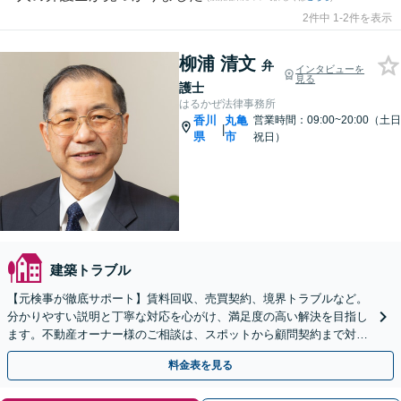
2件中 1-2件を表示
柳浦 清文
弁
インタビューを
見る
護士
はるかぜ法律事務所
香川
丸亀
営業時間：09:00~20:00（土日
|
県
市
祝日）
建築トラブル
【元検事が徹底サポート】賃料回収、売買契約、境界トラブルなど。
分かりやすい説明と丁寧な対応を心がけ、満足度の高い解決を目指し
ます。不動産オーナー様のご相談は、スポットから顧問契約まで対応
いたします【休日・夜間相談可（予約制）】
料金表を見る