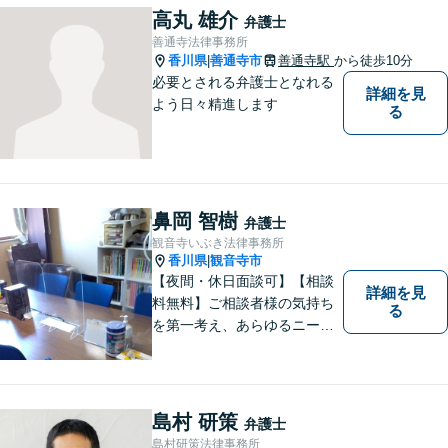
高丸 雄介
弁護士
善通寺法律事務所
香川県
善通寺市
善通寺駅
から徒歩10分
|
必要とされる弁護士となれる
詳細を見
よう日々精進します
る
鼻岡 智樹
弁護士
観音寺いぶき法律事務所
香川県
観音寺市
|
【夜間・休日面談可】【相談
詳細を見
料無料】ご相談者様の気持ち
る
を第一考え、あらゆるニーズ
にお応えできるプロフェッシ
ョナルとして、地域の皆さま
の問題解決のサポートをさせ
ていただきます。ご相談は無
島村 研策
弁護士
料ですので、お気軽にご相談
島村研策法律事務所