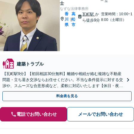
る
士
なずな法律事務所
香
高
瓦町駅
か
営業時間：10:00~1
川
松
|
8:00（土曜日）
ら徒歩9分
県
市
建築トラブル
【瓦町駅9分】【初回相談30分無料】離婚や相続が絡む複雑な不動産
問題・立ち退き交渉ならお任せください。不当な条件提示に対する交
渉や、スムーズな合意形成など、柔軟に対応いたします【休日・夜間
対応】【電話相談可】【身近で気軽に相談できる弁護士】
料金表を見る
電話でお問い合わせ
メールでお問い合わせ