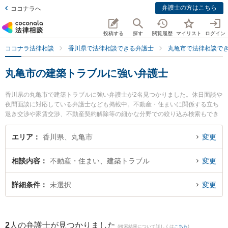
弁護士の方はこちら
ココナラへ
投稿する
探す
閲覧履歴
マイリスト
ログイン
ココナラ法律相談
香川県で法律相談できる弁護士
丸亀市で法律相談で
丸亀市の建築トラブルに強い弁護士
香川県の丸亀市で建築トラブルに強い弁護士が2名見つかりました。休日面談や
夜間面談に対応している弁護士なども掲載中。不動産・住まいに関係する立ち
退き交渉や家賃交渉、不動産契約解除等の細かな分野での絞り込み検索もでき
便利です。特にはるかぜ法律事務所の柳浦 清文弁護士や丸亀みらい法律事務所
の久保田 仁弁護士のプロフィール情報や弁護士費用、強みなどが注目されてい
エリア
香川県、丸亀市
変更
ます。『丸亀市で土日や夜間に発生した建築トラブルのトラブルを今すぐに弁
護士に相談したい』『建築トラブルのトラブル解決の実績豊富な近くの弁護士
相談内容
不動産・住まい、建築トラブル
変更
を検索したい』『初回相談無料で建築トラブルを法律相談できる丸亀市内の弁
護士に相談予約したい』などでお困りの相談者さんにおすすめです。
詳細条件
未選択
変更
2
人の弁護士が見つかりました
(検索結果について詳しくは
こちら
)