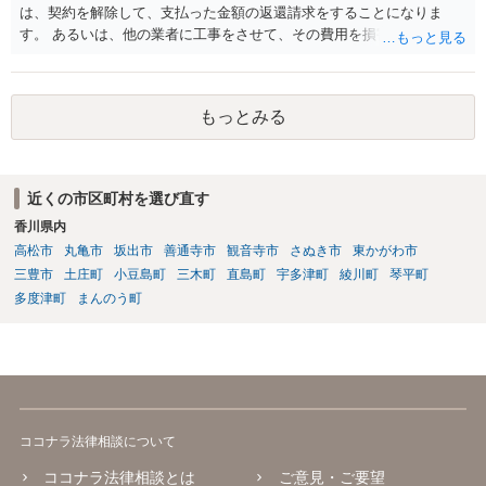
は、契約を解除して、支払った金額の返還請求をすることになりま
じます。 お話をお聞きする限り、相手方のやり口は非常に強引かつ高
す。 あるいは、他の業者に工事をさせて、その費用を損害として請求
圧的で、相談者様が恐怖を感じるのは無理もないことかと思います。
することになるで しょう。
相手方の態度を見ていると、無理矢理塀を破壊して建築工事を強行す
るおそれすらあるように思われますので、相手方に、塀の取り壊しに
は応じない旨や、「隣地の許可済と話して（嘘をついて）建築許可を
もっとみる
取った」ということについて説明を求める旨を記載した通知書を送り
付けるとともに、行政にも相談するのがよろしいかと存じます。 ま
た、相談者様が弁護士に依頼することで、相手方との交渉は全て弁護
士に任せることができ、相手方と話さなければならないという精神的
近くの市区町村を選び直す
なご負担をなくすこともできます。 相手方に恐怖を感じ、ご自身で話
香川県内
し合いを行うことができそうにないようでしたら、一度弁護士に依頼
高松市
丸亀市
坂出市
善通寺市
観音寺市
さぬき市
東かがわ市
することをご検討いただくのがよろしいかもしれません。 ご参考にな
三豊市
土庄町
小豆島町
三木町
直島町
宇多津町
綾川町
琴平町
れば幸いです。
多度津町
まんのう町
ココナラ法律相談について
ココナラ法律相談とは
ご意見・ご要望