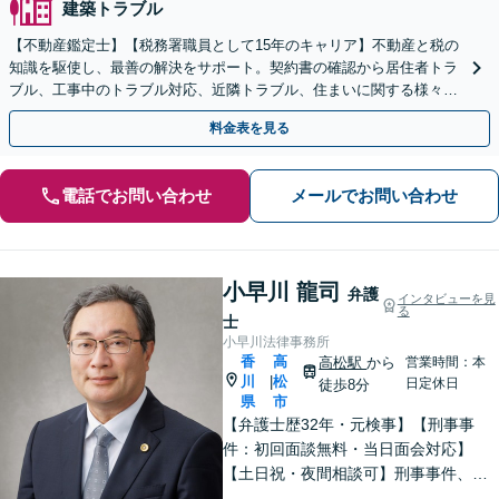
建築トラブル
【不動産鑑定士】【税務署職員として15年のキャリア】不動産と税の
知識を駆使し、最善の解決をサポート。契約書の確認から居住者トラ
ブル、工事中のトラブル対応、近隣トラブル、住まいに関する様々な
問題の解決に対応【駐車場あり】【電話・Web相談可】
料金表を見る
電話でお問い合わせ
メールでお問い合わせ
小早川 龍司
弁護
インタビューを見
る
士
小早川法律事務所
香
高
高松駅
から
営業時間：本
川
松
|
日定休日
徒歩8分
県
市
【弁護士歴32年・元検事】【刑事事
件：初回面談無料・当日面会対応】
【土日祝・夜間相談可】刑事事件、離
婚・男女問題、相続、交通事故、債務