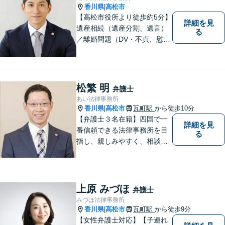
ください。
香川県
高松市
|
【高松市役所より徒歩約5分】
詳細を見
遺産相続（遺産分割、遺言）
る
／離婚問題（DV・不貞、慰謝
料、財産分与）／不動産／刑
事弁護など取扱い。満足度の
高いリーガルサービスをご提
供します。
松繁 明
弁護士
あい法律事務所
香川県
高松市
瓦町駅
から徒歩10分
|
【弁護士３名在籍】四国で一
詳細を見
番信頼できる法律事務所を目
る
指し、親しみやすく、相談し
やすい環境を整えておりま
す。お気軽にご相談くださ
い。
上原 みづほ
弁護士
みづほ法律事務所
香川県
高松市
瓦町駅
から徒歩9分
|
【女性弁護士対応】【子連れ