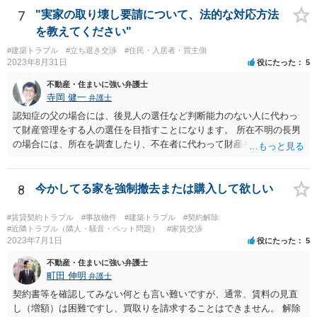
7
"実家の取り壊し要請について、法的な対応方法
を教えてください"
#建築トラブル
#立ち退き交渉
#住民・入居者・買主側
2023年8月31日
役にたった
5
不動産・住まいに強い弁護士
寺岡 健一
弁護士
認知症の父の場合には、後見人の選任など判断能力のない人に代わっ
て財産管理をする人の選任を目指すことになります。 所在不明の長男
の場合には、所在を調査したり、不在者に代わって財産を管理する人
の選任を目指すことになります。
8
今かしてる家を強制撤去または購入して欲しい
#賃貸契約トラブル
#事故物件
#建築トラブル
#契約解除
#近隣トラブル（隣人・騒音・ペット問題）
#家賃交渉
2023年7月1日
役にたった
5
不動産・住まいに強い弁護士
町田 伸明
弁護士
契約書等を確認してみない何とも言い難いですが、通常、賃料の見直
し（増額）は困難ですし、買取りを請求することはできません。 解除