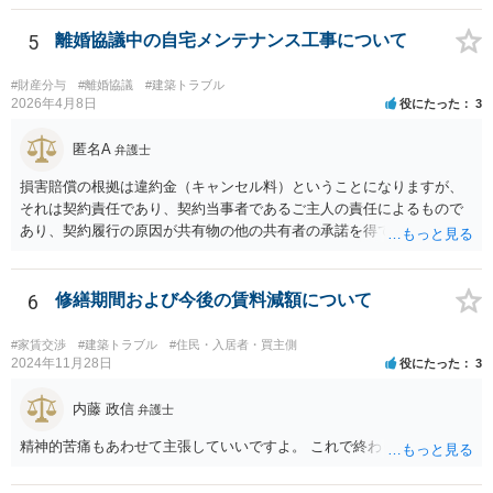
いう姑息な手段は使えませんし、公平かつ納得のできる解決というの
は、当事者と裁判所が同じ主張と証拠関係を踏まえた上で初めて実現
5
離婚協議中の自宅メンテナンス工事について
できるものだと考えます。 > 2.また、開示する範囲や内容の見せ方に
ついて、何か工夫できる点があればご教示いただけますでしょうか。
#財産分与
#離婚協議
#建築トラブル
弁護士によって考え方が異なるかもしれませんが、資料の一部を相手
2026年4月8日
役にたった
3
に見せないという行動は、その資料（や隠している部分）には提出者
にとって不利な事実が隠されているという推認を働かせることに繋が
匿名A
弁護士
るリスクがあります（もちろん、争点と全く無関係な部分をマスキン
損害賠償の根拠は違約金（キャンセル料）ということになりますが、
グ等することはありますが、それは手続戦略とは別の問題です）。 裁
それは契約責任であり、契約当事者であるご主人の責任によるもので
判所は公平な第三者であり、調停委員会に与える心証も考慮する必要
あり、契約履行の原因が共有物の他の共有者の承諾を得ていなかった
があります。手続を有利に進めたいのであれば、証拠の出し方より
というのは、まさしくご主人の責任ですので、全額ご主人が負担され
も、どのような反論でも対応できるように自身の主張をきちんと押さ
るべきものであり、奥さんが負担すべき債務ではありません。つまり
え、説得力のある説明と資料を用意することだと思います。 ただ、今
奥さんにメンテナンス工事契約を承諾しなければならない義務はあり
6
修繕期間および今後の賃料減額について
回提出を予定している資料がどのようなものであるのか、争点とどの
ません。 それでも請求をされましたら、個別の法律相談をされること
ような関係があるのか、なぜ調停を選択したのか等の個別事情によっ
をお薦めします。
て具体的なに採るべき手段は変わってくるため、上記はあくまで個別
#家賃交渉
#建築トラブル
#住民・入居者・買主側
2024年11月28日
役にたった
3
事情を踏まえない一般論としてご理解いただき、本件でどのように対
応すべきであるかについては弁護士へ直接相談された方がよいと思い
内藤 政信
ます。
弁護士
精神的苦痛もあわせて主張していいですよ。 これで終わります。