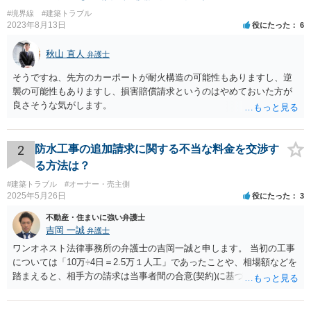
#境界線
#建築トラブル
2023年8月13日
役にたった
6
秋山 直人
弁護士
そうですね、先方のカーポートが耐火構造の可能性もありますし、逆
襲の可能性もありますし、損害賠償請求というのはやめておいた方が
良さそうな気がします。
2
防水工事の追加請求に関する不当な料金を交渉す
る方法は？
#建築トラブル
#オーナー・売主側
2025年5月26日
役にたった
3
不動産・住まいに強い弁護士
吉岡 一誠
弁護士
ワンオネスト法律事務所の弁護士の吉岡一誠と申します。 当初の工事
については「10万÷4日＝2.5万１人工」であったことや、相場額などを
踏まえると、相手方の請求は当事者間の合意(契約)に基づかない不当な
請求と言い得るので、追加工事代金については10万円（2.5万×4人）し
か支払う意向がない旨を伝えて、減額の交渉をすべきでしょう。 相手