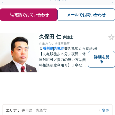
電話でお問い合わせ
メールでお問い合わせ
久保田 仁
弁護士
丸亀みらい法律事務所
香川県
丸亀市
丸亀駅
から徒歩5分
|
【丸亀駅徒歩５分／夜間・休
詳細を見
日対応可／資力の無い方は無
る
料相談制度利用可】丁寧な対
応を心がけております。お気
軽にご相談ください。（相談
は事前に御予約願います）
エリア
香川県、丸亀市
変更