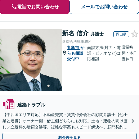
電話でお問い合わせ
メールでお問い合わせ
新名 信介
弁護士
岡山県
葵綜合法律事務所
営業時
丸亀市
か
面談方法(対面・電
らも相談
話・ビデオなど)は
間：本日
受付中
応相談
定休日
建築トラブル
【中四国エリア対応】不動産売買・賃貸仲介会社の顧問弁護士【他士
業と連携】オーナー側・借主側どちらにも対応。土地・建物の明け渡
し／立退料の増額交渉等、複雑な事案もスピード解決へ。顧問契約も
お任せ！【夜間・休日対応】
料金表を見る