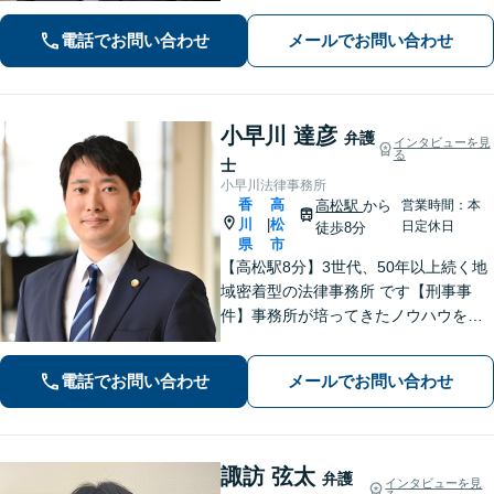
整理等。地域密着型で丁寧に対応しま
電話でお問い合わせ
メールでお問い合わせ
す。【高松駅徒歩10分】【所属弁護士3
名】
小早川 達彦
弁護
インタビューを見
る
士
小早川法律事務所
香
高
高松駅
から
営業時間：本
川
松
|
日定休日
徒歩8分
県
市
【高松駅8分】3世代、50年以上続く地
域密着型の法律事務所 です【刑事事
件】事務所が培ってきたノウハウを活
かし、的確かつ迅速な解決を目指しま
す【離婚・男女問題】丁寧にヒアリン
電話でお問い合わせ
メールでお問い合わせ
グを行い、オーダーメイドの解決策を
ご提案します
諏訪 弦太
弁護
インタビューを見