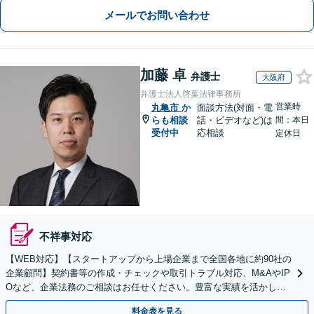
メールでお問い合わせ
加藤 卓
弁護士
大阪府
弁護士法人啓葉法律事務所
営業時
丸亀市
か
面談方法(対面・電
らも相談
話・ビデオなど)は
間：本日
受付中
応相談
定休日
不祥事対応
【WEB対応】【スタートアップから上場企業まで全国各地に約90社の
企業顧問】契約書等の作成・チェックや取引トラブル対応、M&AやIP
Oなど、企業法務のご相談はお任せください。豊富な実績を活かし的
確に対応を進めてまいります。
料金表を見る