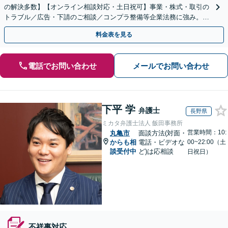
の解決多数】【オンライン相談対応・土日祝可】事業・株式・取引の
トラブル／広告・下請のご相談／コンプラ整備等企業法務に強み。株
式の相続／誹謗中傷対策／不動産問題まで幅広く対応！
料金表を見る
電話でお問い合わせ
メールでお問い合わせ
下平 学
弁護士
長野県
ミカタ弁護士法人 飯田事務所
営業時間：10:
丸亀市
面談方法(対面・
からも相
電話・ビデオな
00~22:00（土
談受付中
ど)は応相談
日祝日）
不祥事対応