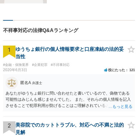
不祥事対応の法律Q&Aランキング
1
ゆうちょ銀行の個人情報要求と口座凍結の法的妥
当性
#金融・保険業界
#企業犯罪
#不祥事対応
2020年6月3日
役にたった
121
匿名A
弁護士
あなたがゆうちょ銀行に問い合わせたと書いているので、偽物である
可能性はみじんも感じませんでした。 また、それらの個人情報を記入
させることで犯罪利用が防げることはご理解されているとおりです。
結局あなたにはゆうちょ銀行が信用できないという前提があり、弁護
士に同意を求めているだけです。 最初の回答では分かりづらかったの
かもしれませんが、質問にわかりやすく答えると「法的に許される」
2
美容院でのカットトラブル、対応への不満と法的
が答えになります。 補足でアドバイスしておきますと、今私に反論し
見解
てきたその内容をゆうちょ銀行にぶつければいいとおもいます。 もっ