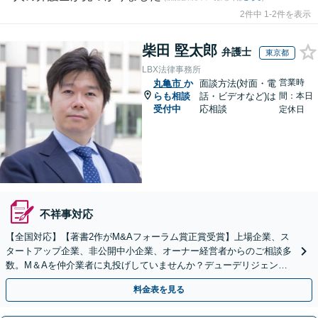
2件中 1-2件を表示
柴田 堅太郎
弁護士
東京都
LBX法律事務所
営業時
丸亀市
か
面談方法(対面・電
らも相談
話・ビデオなど)は
間：本日
受付中
応相談
定休日
不祥事対応
【全国対応】【著書2作がM&Aフォーラム賞正賞受賞】上場企業、ス
タートアップ企業、非公開中小企業、オーナー経営者からのご相談多
数。M＆Aを仲介業者に丸投げしていませんか？デューデリジェンス
や契約書作成・交渉はお任せください【初回無料】
料金表を見る