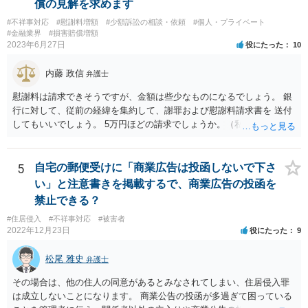
償の見解を求めます
#不祥事対応
#慰謝料増額
#少額訴訟の相談・依頼
#個人・プライベート
#金融業界
#損害賠償増額
2023年6月27日
役にたった
10
内藤 政信
弁護士
慰謝料は請求できそうですが、金額は些少なものになるでしょう。 銀
行に対して、従前の経緯を集約して、謝罪および慰謝料請求書を 送付
してもいいでしょう。 5万円ほどの請求でしょうか。（私見）
5
自宅の郵便受けに「商業広告は投函しないで下さ
い」と注意書きを掲載するで、商業広告の投函を
禁止できる？
#住居侵入
#不祥事対応
#被害者
2022年12月23日
役にたった
9
松尾 雅史
弁護士
その場合は、他の住人の同意があるとみなされてしまい、住居侵入罪
は成立しないことになります。 商業公告の投函が多過ぎて困っている