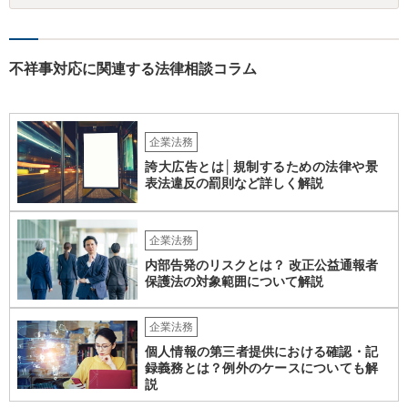
ります。なお、在職中から会計処理や現金管理の不自然さを認識して
いた、部下に過度な権限を与えたまま放置していた、退職時に重要な
情報を引き継がなかった等の事情があれば、会社から問題視される可
能性はあるでしょう。 対応としては、まず会社から何を求められてい
不祥事対応に関連する法律相談コラム
るのかを明確にすることが重要です。謝罪、調査協力、金銭負担、始
末書提出など、求められている内容によって対応は異なります。不用
意に責任を認める文書を作成したり、損害負担を約束したりすること
は避けるべきです。一方で、在職中の業務内容、権限分掌、引継ぎ資
企業法務
料、不正を認識していなかった事情を整理し、必要な範囲で調査に協
誇大広告とは│規制するための法律や景
力することは考えられます。 仮に、金銭請求や責任追及を示唆されて
表法違反の罰則など詳しく解説
いる場合には、会社とのやり取りを保存し、弁護士に相談したうえで
対応なさった方がよいでしょう。
企業法務
内部告発のリスクとは？ 改正公益通報者
保護法の対象範囲について解説
企業法務
個人情報の第三者提供における確認・記
録義務とは？例外のケースについても解
説