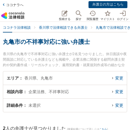
弁護士の方はこちら
ココナラへ
投稿する
探す
閲覧履歴
マイリスト
ログイン
ココナラ法律相談
香川県で法律相談できる弁護士
丸亀市で法律相談で
丸亀市の不祥事対応に強い弁護士
香川県の丸亀市で不祥事対応に強い弁護士が2名見つかりました。休日面談や夜
間面談に対応している弁護士なども掲載中。企業法務に関係する顧問弁護士契
約や契約書作成・リーガルチェック、雇用契約書・就業規則作成等の細かな分
野での絞り込み検索もでき便利です。特にはるかぜ法律事務所の柳浦 清文弁護
士や丸亀みらい法律事務所の久保田 仁弁護士のプロフィール情報や弁護士費
エリア
香川県、丸亀市
変更
用、強みなどが注目されています。『丸亀市で土日や夜間に発生した不祥事対
応のトラブルを今すぐに弁護士に相談したい』『不祥事対応のトラブル解決の
相談内容
企業法務、不祥事対応
変更
実績豊富な近くの弁護士を検索したい』『初回相談無料で不祥事対応を法律相
談できる丸亀市内の弁護士に相談予約したい』などでお困りの相談者さんにお
すすめです。
詳細条件
未選択
変更
2
人の弁護士が見つかりました
(検索結果について詳しくは
こちら
)