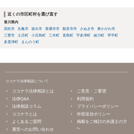
近くの市区町村を選び直す
香川県内
高松市
丸亀市
坂出市
善通寺市
観音寺市
さぬき市
東かがわ市
三豊市
土庄町
小豆島町
三木町
直島町
宇多津町
綾川町
琴平町
多度津町
まんのう町
ココナラ法律相談について
ココナラ法律相談とは
ご意見・ご要望
法律Q&A
利用規約
法律相談コラム
プライバシーポリシー
ココナラとは
外部送信ポリシー
よくあるご質問
掲載をご検討の弁護士の方
へ
運営へのお問い合わせ