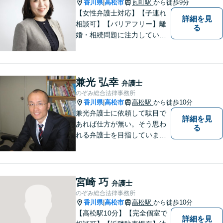
香川県
高松市
瓦町駅
から徒歩9分
|
【女性弁護士対応】【子連れ
詳細を見
相談可】【バリアフリー】離
る
婚・相続問題に注力していま
す。女性弁護士をお探しの方
はお問い合わせください。
兼光 弘幸
弁護士
のぞみ総合法律事務所
香川県
高松市
高松駅
から徒歩10分
|
兼光弁護士に依頼して駄目で
詳細を見
あれば仕方が無い。そう思わ
る
れる弁護士を目指していま
す。
宮崎 巧
弁護士
のぞみ総合法律事務所
香川県
高松市
高松駅
から徒歩10分
|
【高松駅10分】【完全個室で
詳細を見