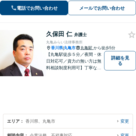
対応。丁寧な説明とヒアリングで、問
電話でお問い合わせ
メールでお問い合わせ
題解決に尽力します。
久保田 仁
弁護士
丸亀みらい法律事務所
香川県
丸亀市
丸亀駅
から徒歩5分
|
【丸亀駅徒歩５分／夜間・休
詳細を見
日対応可／資力の無い方は無
る
料相談制度利用可】丁寧な対
応を心がけております。お気
軽にご相談ください。（相談
は事前に御予約願います）
エリア
香川県、丸亀市
変更
相談内容
企業法務、不祥事対応
変更