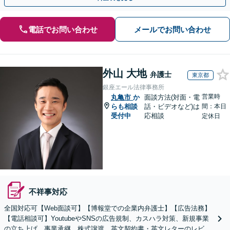
電話でお問い合わせ
メールでお問い合わせ
外山 大地
弁護士
東京都
銀座エール法律事務所
営業時
丸亀市
か
面談方法(対面・電
らも相談
話・ビデオなど)は
間：本日
受付中
応相談
定休日
不祥事対応
全国対応可【Web面談可】【博報堂での企業内弁護士】【広告法務】
【電話相談可】YoutubeやSNSの広告規制、カスハラ対策、新規事業
の立ち上げ、事業承継、株式譲渡、英文契約書・英文レターのレビュ