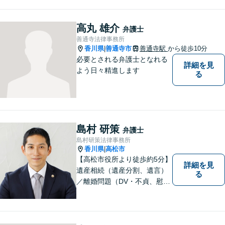
高丸 雄介
弁護士
善通寺法律事務所
香川県
善通寺市
善通寺駅
から徒歩10分
|
必要とされる弁護士となれる
詳細を見
よう日々精進します
る
島村 研策
弁護士
島村研策法律事務所
香川県
高松市
|
【高松市役所より徒歩約5分】
詳細を見
遺産相続（遺産分割、遺言）
る
／離婚問題（DV・不貞、慰謝
料、財産分与）／不動産／刑
事弁護など取扱い。満足度の
高いリーガルサービスをご提