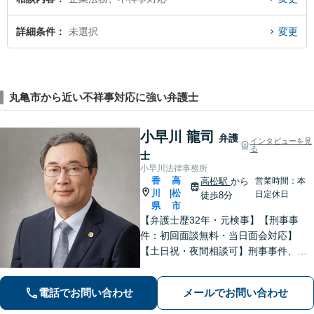
詳細条件
未選択
変更
丸亀市から近い不祥事対応に強い弁護士
小早川 龍司
弁護
インタビューを見
る
士
小早川法律事務所
香
高
高松駅
から
営業時間：本
川
松
|
日定休日
徒歩8分
県
市
【弁護士歴32年・元検事】【刑事事
件：初回面談無料・当日面会対応】
【土日祝・夜間相談可】刑事事件、離
婚・男女問題、相続、交通事故、債務
整理等。地域密着型で丁寧に対応しま
電話でお問い合わせ
メールでお問い合わせ
す。【高松駅徒歩10分】【所属弁護士3
名】