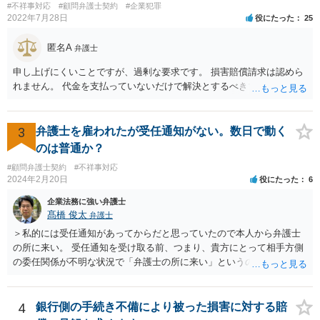
#不祥事対応
#顧問弁護士契約
#企業犯罪
とも、ぶつけられたゆうちょ銀行があなたと契約するかは法律上ゆう
2022年7月28日
役にたった
25
ちょ銀行の自由です。
匿名A
弁護士
申し上げにくいことですが、過剰な要求です。 損害賠償請求は認めら
れません。 代金を支払っていないだけで解決とするべきでしょう。
3
弁護士を雇われたが受任通知がない。数日で動く
のは普通か？
#顧問弁護士契約
#不祥事対応
2024年2月20日
役にたった
6
企業法務に強い弁護士
髙橋 俊太
弁護士
＞私的には受任通知があってからだと思っていたので本人から弁護士
の所に来い。 受任通知を受け取る前、つまり、貴方にとって相手方側
の委任関係が不明な状況で「弁護士の所に来い」というのは、さすが
に無理な要求だと思われます。 ＞本当に雇っていた場合はこちらに連
絡がきますよね？ 通常はそのような初動となります。
4
銀行側の手続き不備により被った損害に対する賠