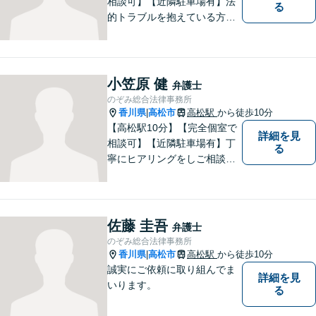
相談可】【近隣駐車場有】法
る
的トラブルを抱えている方の
不安を一日でも早く取り除
き、穏やかな日々を取り戻す
お手伝いがしたいと考えてい
ます。お悩みの方はぜひご相
小笠原 健
弁護士
談にいらしてください。
のぞみ総合法律事務所
香川県
高松市
高松駅
から徒歩10分
|
【高松駅10分】【完全個室で
詳細を見
相談可】【近隣駐車場有】丁
る
寧にヒアリングをしご相談者
様が望んでいる解決は何かを
しっかり把握してから解決に
向けて取り組むことを大切に
しています。お悩みの方はぜ
佐藤 圭吾
弁護士
ひご相談ください。
のぞみ総合法律事務所
香川県
高松市
高松駅
から徒歩10分
|
誠実にご依頼に取り組んでま
詳細を見
いります。
る