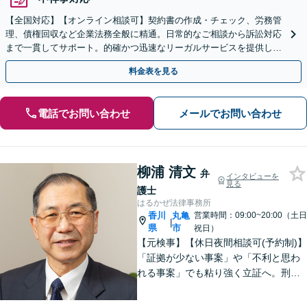
【全国対応】【オンライン相談可】契約書の作成・チェック、労務管
理、債権回収など企業法務全般に精通。日常的なご相談から訴訟対応
まで一貫してサポート。的確かつ迅速なリーガルサービスを提供しま
す。【初回相談無料】【休日・夜間相談可】
料金表を見る
電話でお問い合わせ
メールでお問い合わせ
柳浦 清文
弁
インタビューを
見る
護士
はるかぜ法律事務所
香川
丸亀
営業時間：09:00~20:00（土日
|
県
市
祝日）
【元検事】【休日夜間相談可(予約制)】
「証拠が少ない事案」や「不利と思わ
れる事案」でも粘り強く立証へ。刑事
事件だけでなく、離婚、相続、交通事
故、不動産などのトラブルにも幅広く