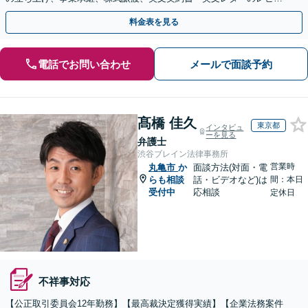
ー・ドラフトなどに対応。
料金表を見る
電話でお問い合わせ
メールで面談予約
髙橋 佳久
東京都
インタビュ
ーを見る
弁護士
渋谷ブレイン法律事務所
営業時
丸亀市
か
面談方法(対面・電
らも相談
話・ビデオなど)は
間：本日
受付中
応相談
定休日
不祥事対応
【公正取引委員会12年勤務】【最高裁決定獲得実績】【企業法務案件