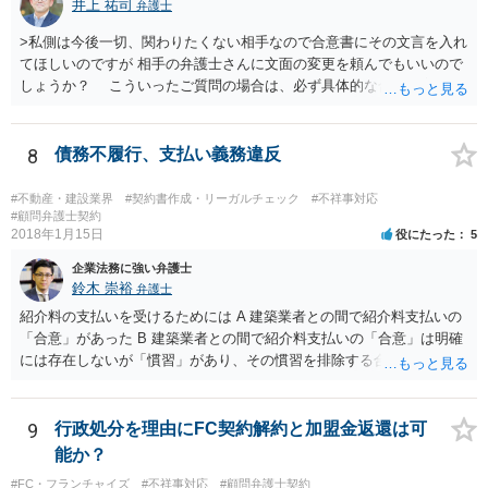
井上 祐司
弁護士
返還が難しい場合、損害賠償を請求する事はできますでしょうか？ 法
的には可能ですが、立証の問題があります。 協議でも問題にできそう
>私側は今後一切、関わりたくない相手なので合意書にその文言を入れ
ですが、調停なども検討できるでしょう。 また、返還請求も損害賠償
てほしいのですが 相手の弁護士さんに文面の変更を頼んでもいいので
請求もせず、「詐欺」として、警察に被害届を出す事は可能でしょう
しょうか？ こういったご質問の場合は、必ず具体的な合意書案をも
か？ 内容的には検討できますが、立証は、民事よりさらにワンランク
って法律相談を受けないと、的確なアドバイスが困難です。 一般的
上がります。 警察に相談されてもよい事案だとは思います。
には、ご質問のような懸念を払しょくするために、 「甲及び乙は，本
示談書に記載するもののほか，甲と乙の間には何らの債権債務が存し
8
債務不履行、支払い義務違反
ないことを相互に確認する。」 という清算条項を入れることが一般的
です。 以上に加え、「本件については，当事者協議の結果，上記示
#不動産・建設業界
#契約書作成・リーガルチェック
#不祥事対応
談条件のとおり示談が成立したので，今後本件の上記示談内容に関し
#顧問弁護士契約
2018年1月15日
役にたった
5
てはどんな事情が生じても双方共裁判上又は裁判外においても一切異
議，請求の申立をしないことを誓約する。」という条項を入れること
企業法務に強い弁護士
がありますが、この条項は一つのプレッシャーのようなもので、現実
鈴木 崇裕
弁護士
には今後一切裁判を起こす権利を放棄する、という合意はできません
紹介料の支払いを受けるためには A 建築業者との間で紹介料支払いの
し、予測できない後発的損害については示談後であっても請求できる
「合意」があった B 建築業者との間で紹介料支払いの「合意」は明確
ので、上記の清算条項のみの場合がほとんどです。
には存在しないが「慣習」があり、その慣習を排除する合意がない と
いういずれかの状況にあったことを主張立証する必要があります。 も
っとも、裁判所は「慣習」を容易には認めませんから、Aの主張に重き
をおくほうがよろしいと思います。 Aの主張で重要になるのは、例え
9
行政処分を理由にFC契約解約と加盟金返還は可
ば ・相手方建築業者が「当初払う」と言っていた事実、経緯、内容 ・
能か？
貴社が相手方建築業者に対して紹介料支払いを求めた事実 、経緯、内
#FC・フランチャイズ
#不祥事対応
#顧問弁護士契約