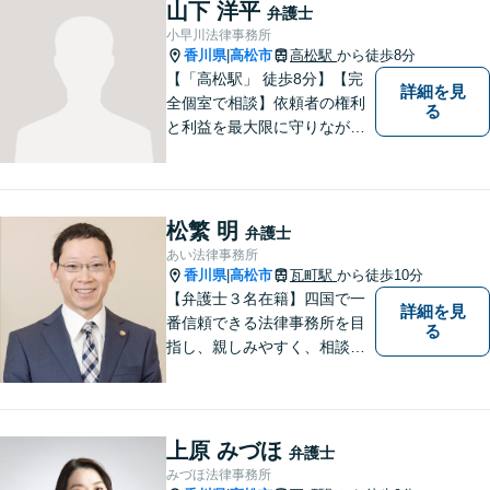
供します。
山下 洋平
弁護士
小早川法律事務所
香川県
高松市
高松駅
から徒歩8分
|
【「高松駅」 徒歩8分】【完
詳細を見
全個室で相談】依頼者の権利
る
と利益を最大限に守りなが
ら、効果的な法的手続きを進
めるよう努めます。 問題が悪
化する前におよその方向性を
見出すお手伝いができれば、
松繁 明
弁護士
幸いです。お気軽にご相談く
あい法律事務所
ださい。
香川県
高松市
瓦町駅
から徒歩10分
|
【弁護士３名在籍】四国で一
詳細を見
番信頼できる法律事務所を目
る
指し、親しみやすく、相談し
やすい環境を整えておりま
す。お気軽にご相談くださ
い。
上原 みづほ
弁護士
みづほ法律事務所