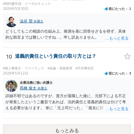
容 ・相手方建築業者が過去に紹介料を支払った事実 ・相手方建築業者
#契約書作成・リーガルチェック
が施主に対して紹介料支払いを前提とする言動をしていたかどうか な
2026年5月30日
役にたった
1
どです（これに限られません。）。 弁護士に相談のうえ、詳細な事実
関係を説明して見通しを立て、相手方建築業者に対する請求を行なっ
澁谷 望
弁護士
ていくことになると思います。
どうしてもこの相談の仕組み上、推測を基に回答せざるを得ず、具体
的な助言までは難しいですね…。申し訳ありません。
10
道義的責任という責任の取り方とは？
#個人事業主・フリーランス
#金融・保険業界
#不祥事対応
2026年5月12日
役にたった
3
企業法務に強い弁護士
髙橋 俊太
弁護士
詳細不明ではあるのですが、貴方が退職した後に、元部下による不正
が発覚したというご趣旨であれば、法的責任と道義的責任は分けて考
える必要があります。 単に「元上司だった」「過去に部下だった」と
いうだけで、当然に１億円の損害について法的責任を負うものではあ
りません。会社が貴方に損害賠償請求をするには、在職中の管理監督
義務違反、引継ぎの不備、不正の兆候を知りながら放置したことな
もっとみる
ど、具体的な義務違反と損害との因果関係を主張・立証する必要があ