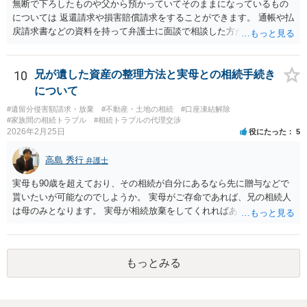
無断で下ろしたものや父から預かっていてそのままになっているもの
士に相談してみてください。
については 返還請求や損害賠償請求をすることができます。 通帳や払
戻請求書などの資料を持って弁護士に面談で相談した方がよいと思い
ます。
10
兄が遺した資産の整理方法と実母との相続手続き
について
#遺留分侵害額請求・放棄
#不動産・土地の相続
#口座凍結解除
#家族間の相続トラブル
#相続トラブルの代理交渉
2026年2月25日
役にたった
5
高島 秀行
弁護士
実母も90歳を超えており、その相続が自分にあるなら先に贈与などで
貰いたいが可能なのでしようか。 実母がご存命であれば、兄の相続人
は母のみとなります。 実母が相続放棄をしてくれればあなた方兄弟及
び実母の子が相続人となります。 実母に連絡を取って話してみるほか
ないと思います。
もっとみる