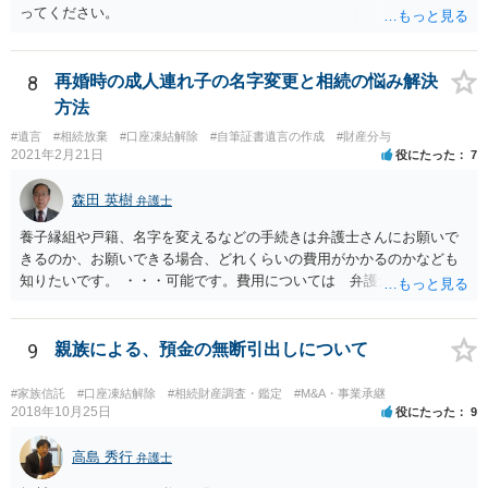
ってください。
8
再婚時の成人連れ子の名字変更と相続の悩み解決
方法
#遺言
#相続放棄
#口座凍結解除
#自筆証書遺言の作成
#財産分与
2021年2月21日
役にたった
7
森田 英樹
弁護士
養子縁組や戸籍、名字を変えるなどの手続きは弁護士さんにお願いで
きるのか、お願いできる場合、どれくらいの費用がかかるのかなども
知りたいです。 ・・・可能です。費用については 弁護士と直接面談
の上 内容を確認し 協議の上個別に契約によって決まることになっ
ています。 やはり、成人した子のことまでごちゃごちゃ考えず、自分
の事だけ考えるべきなのでしょうか ・・・お子さんの事をまで含め良
9
親族による、預金の無断引出しについて
い解決案があればお悩みになるのは当然と言えば当然のことです。 彼
と親子関係を結びたいと思っているが、名字は変えたくない・・・養
#家族信託
#口座凍結解除
#相続財産調査・鑑定
#M&A・事業承継
子縁組の必要があり 氏も変更することになります。 しかし 彼は成人
2018年10月25日
役にたった
9
しているとは言え、自分の子と私の連れ子、全て平等にしたいと希
望。もちろん私もそうできればと思います。 ・・・婚姻前の契約 あ
高島 秀行
弁護士
るいは 遺言書などで その意思を実現する方法はあります。 弁護