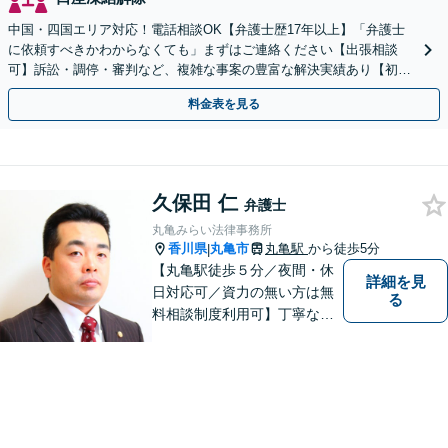
中国・四国エリア対応！電話相談OK【弁護士歴17年以上】「弁護士
に依頼すべきかわからなくても」まずはご連絡ください【出張相談
可】訴訟・調停・審判など、複雑な事案の豊富な解決実績あり【初回
相談無料】初回面談のみで解決できるケースもあります
料金表を見る
久保田 仁
弁護士
丸亀みらい法律事務所
香川県
丸亀市
丸亀駅
から徒歩5分
|
【丸亀駅徒歩５分／夜間・休
詳細を見
日対応可／資力の無い方は無
る
料相談制度利用可】丁寧な対
応を心がけております。お気
軽にご相談ください。（相談
は事前に御予約願います）