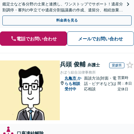
鑑定士など各分野の士業と連携し、ワンストップでサポート！遺産分
割調停・審判の申立てや遺産分割協議書の作成、遺留分、相続放棄、
遺言書など幅広いご相談に対応【オンライン面談OK】
料金表を見る
電話でお問い合わせ
メールでお問い合わせ
兵頭 俊輔
弁護士
愛媛県
きぼう綜合法律事務所
営業時
丸亀市
か
面談方法(対面・電
らも相談
話・ビデオなど)は
間：本日
受付中
応相談
定休日
口座凍結解除