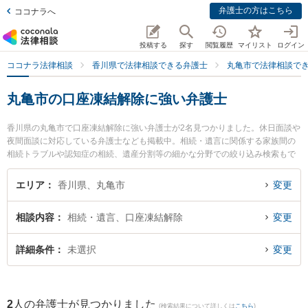
弁護士の方はこちら
ココナラへ
投稿する
探す
閲覧履歴
マイリスト
ログイン
ココナラ法律相談
香川県で法律相談できる弁護士
丸亀市で法律相談で
丸亀市の口座凍結解除に強い弁護士
香川県の丸亀市で口座凍結解除に強い弁護士が2名見つかりました。休日面談や
夜間面談に対応している弁護士なども掲載中。相続・遺言に関係する家族間の
相続トラブルや認知症の相続、遺産分割等の細かな分野での絞り込み検索もで
き便利です。特にはるかぜ法律事務所の柳浦 清文弁護士や丸亀みらい法律事務
所の久保田 仁弁護士のプロフィール情報や弁護士費用、強みなどが注目されて
エリア
香川県、丸亀市
変更
います。『丸亀市で土日や夜間に発生した口座凍結解除のトラブルを今すぐに
弁護士に相談したい』『口座凍結解除のトラブル解決の実績豊富な近くの弁護
相談内容
相続・遺言、口座凍結解除
変更
士を検索したい』『初回相談無料で口座凍結解除を法律相談できる丸亀市内の
弁護士に相談予約したい』などでお困りの相談者さんにおすすめです。
詳細条件
未選択
変更
2
人の弁護士が見つかりました
(検索結果について詳しくは
こちら
)