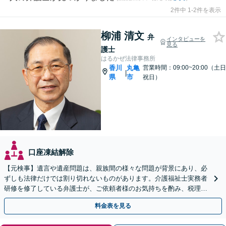
2件中 1-2件を表示
柳浦 清文
弁
インタビューを
見る
護士
はるかぜ法律事務所
香川
丸亀
営業時間：09:00~20:00（土日
|
県
市
祝日）
口座凍結解除
【元検事】遺言や遺産問題は、親族間の様々な問題が背景にあり、必
ずしも法律だけでは割り切れないものがあります。介護福祉士実務者
研修を修了している弁護士が、ご依頼者様のお気持ちを酌み、税理士
など他士業とも密接に連携しながら丁寧に対応いたします。
料金表を見る