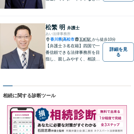
広い分野に対応可能です！依
頼者様の抱えるお気持ちや状
況をしっかり把握した上で、
皆様にとって最善の解決を模
松繁 明
弁護士
索します。まずはお気軽にご
あい法律事務所
相談ください。
香川県
高松市
瓦町駅
から徒歩10分
|
【弁護士３名在籍】四国で一
詳細を見
番信頼できる法律事務所を目
る
指し、親しみやすく、相談し
やすい環境を整えておりま
す。お気軽にご相談くださ
い。
相続に関する診断ツール