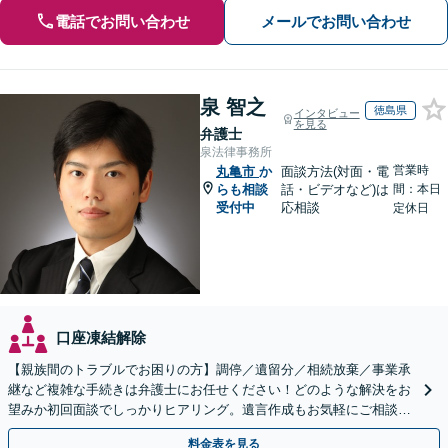
電話でお問い合わせ
メールでお問い合わせ
泉 智之
徳島県
インタビュー
を見る
弁護士
泉法律事務所
営業時
丸亀市
か
面談方法(対面・電
らも相談
話・ビデオなど)は
間：本日
受付中
応相談
定休日
口座凍結解除
【親族間のトラブルでお困りの方】調停／遺留分／相続放棄／事業承
継など複雑な手続きは弁護士にお任せください！どのような解決をお
望みか初回面談でしっかりヒアリング。遺言作成もお気軽にご相談く
ださい。
料金表を見る