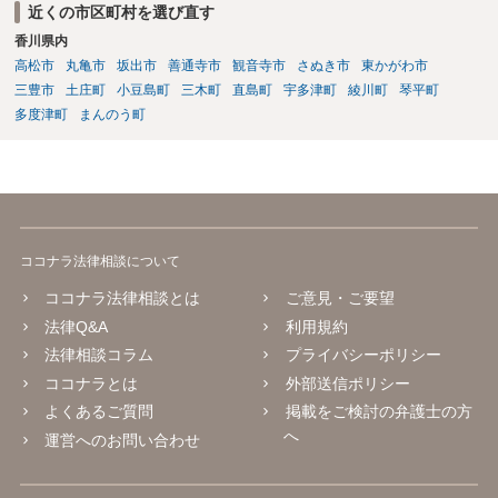
近くの市区町村を選び直す
香川県内
高松市
丸亀市
坂出市
善通寺市
観音寺市
さぬき市
東かがわ市
三豊市
土庄町
小豆島町
三木町
直島町
宇多津町
綾川町
琴平町
多度津町
まんのう町
ココナラ法律相談について
ココナラ法律相談とは
ご意見・ご要望
法律Q&A
利用規約
法律相談コラム
プライバシーポリシー
ココナラとは
外部送信ポリシー
よくあるご質問
掲載をご検討の弁護士の方
へ
運営へのお問い合わせ