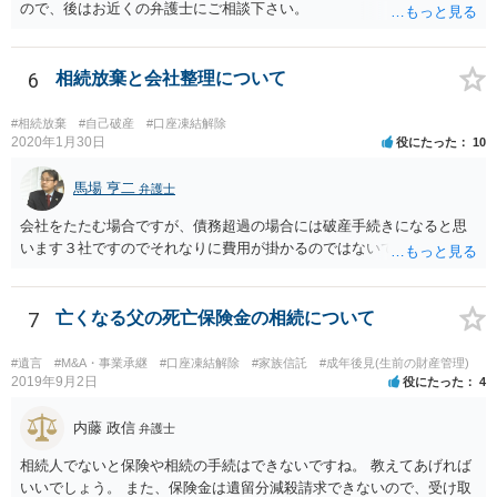
ので、後はお近くの弁護士にご相談下さい。
6
相続放棄と会社整理について
#相続放棄
#自己破産
#口座凍結解除
2020年1月30日
役にたった
10
馬場 亨二
弁護士
会社をたたむ場合ですが、債務超過の場合には破産手続きになると思
います３社ですのでそれなりに費用が掛かるのではないでしょうか。
7
亡くなる父の死亡保険金の相続について
#遺言
#M&A・事業承継
#口座凍結解除
#家族信託
#成年後見(生前の財産管理)
2019年9月2日
役にたった
4
内藤 政信
弁護士
相続人でないと保険や相続の手続はできないですね。 教えてあげれば
いいでしょう。 また、保険金は遺留分減殺請求できないので、受け取