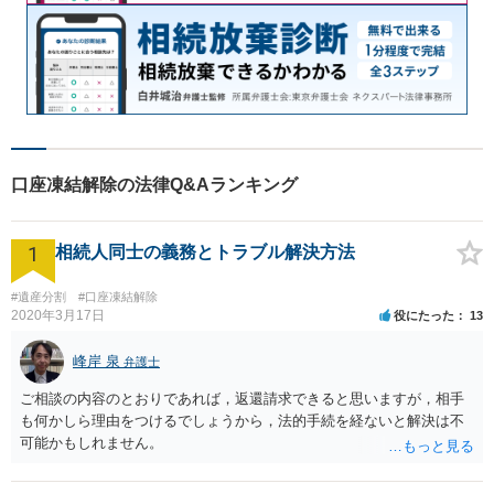
口座凍結解除の法律Q&Aランキング
1
相続人同士の義務とトラブル解決方法
#遺産分割
#口座凍結解除
2020年3月17日
役にたった
13
峰岸 泉
弁護士
ご相談の内容のとおりであれば，返還請求できると思いますが，相手
も何かしら理由をつけるでしょうから，法的手続を経ないと解決は不
可能かもしれません。