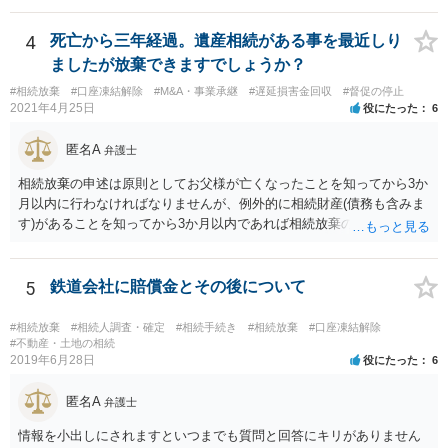
述の手続ということだと思いますが) ただ、葬儀費用ならいくらでもよ
いということではなく、身分相応の、社会的儀式として当然認められ
4
死亡から三年経過。遺産相続がある事を最近しり
る程度の金額に留まると考えた方がよいです。 もし、相続人の皆さん
ましたが放棄できますでしょうか？
に葬儀費用を支出する経済力がなく、質素な葬儀を行った費用であれ
#相続放棄
#口座凍結解除
#M&A・事業承継
#遅延損害金回収
#督促の停止
ば相続財産から支出しても単純承認と認められない可能性が高いの
2021年4月25日
役にたった
6
で、相続放棄申述が受理される可能性も高いと思います。
匿名A
弁護士
相続放棄の申述は原則としてお父様が亡くなったことを知ってから3か
月以内に行わなければなりませんが、例外的に相続財産(債務も含みま
す)があることを知ってから3か月以内であれば相続放棄の申述が認め
られる可能性もありますので、通知が届いたのが3か月以内の話なので
したら、早急に家裁に行って相続放棄の申述をしたい旨告げて必要な
書類を提出されることをおすすめいたします。 なお、お父様の債務が
5
鉄道会社に賠償金とその後について
他にもあるかもしれないというリスクを考えますと、相続放棄の申述
にあたっては、法テラスの無料相談等を利用して弁護士に相談するこ
#相続放棄
#相続人調査・確定
#相続手続き
#相続放棄
#口座凍結解除
とも十分考えられるかと存じます。また、ご記載いただいた事実関係
#不動産・土地の相続
2019年6月28日
役にたった
6
を拝見するかぎり、再婚相手のかたは既に相続放棄をされている可能
性があるかもしれません。
匿名A
弁護士
情報を小出しにされますといつまでも質問と回答にキリがありません