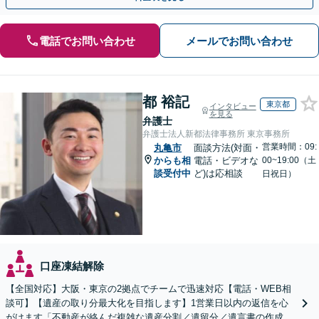
電話でお問い合わせ
メールでお問い合わせ
都 裕記
東京都
インタビュー
を見る
弁護士
弁護士法人新都法律事務所 東京事務所
営業時間：09:
丸亀市
面談方法(対面・
からも相
電話・ビデオな
00~19:00（土
談受付中
ど)は応相談
日祝日）
口座凍結解除
【全国対応】大阪・東京の2拠点でチームで迅速対応【電話・WEB相
談可】【遺産の取り分最大化を目指します】1営業日以内の返信を心
がけます「不動産が絡んだ複雑な遺産分割／遺留分／遺言書の作成・