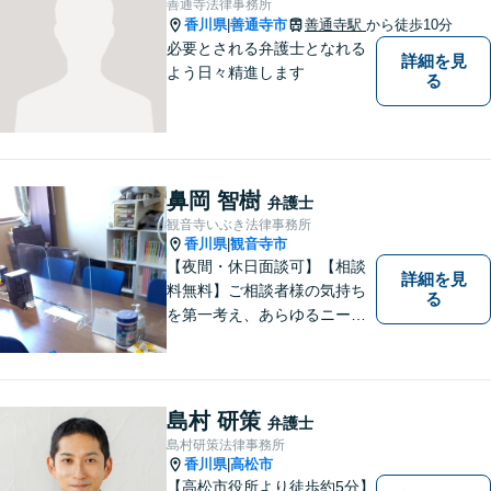
善通寺法律事務所
香川県
善通寺市
善通寺駅
から徒歩10分
|
必要とされる弁護士となれる
詳細を見
よう日々精進します
る
鼻岡 智樹
弁護士
観音寺いぶき法律事務所
香川県
観音寺市
|
【夜間・休日面談可】【相談
詳細を見
料無料】ご相談者様の気持ち
る
を第一考え、あらゆるニーズ
にお応えできるプロフェッシ
ョナルとして、地域の皆さま
の問題解決のサポートをさせ
ていただきます。ご相談は無
島村 研策
弁護士
料ですので、お気軽にご相談
島村研策法律事務所
ください。
香川県
高松市
|
【高松市役所より徒歩約5分】