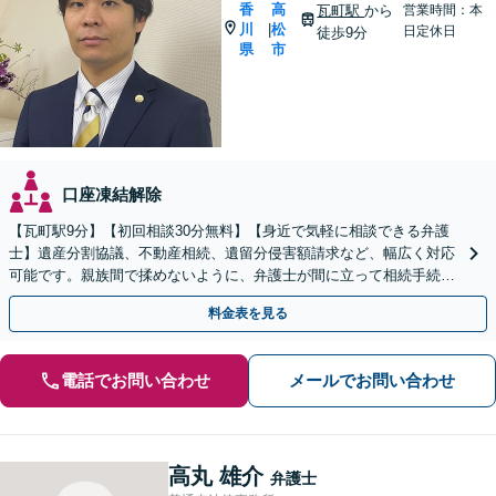
香
高
瓦町駅
から
営業時間：本
川
松
|
日定休日
徒歩9分
県
市
口座凍結解除
【瓦町駅9分】【初回相談30分無料】【身近で気軽に相談できる弁護
士】遺産分割協議、不動産相続、遺留分侵害額請求など、幅広く対応
可能です。親族間で揉めないように、弁護士が間に立って相続手続き
をサポートします。【電話相談可】【休日・夜間対応】
料金表を見る
電話でお問い合わせ
メールでお問い合わせ
高丸 雄介
弁護士