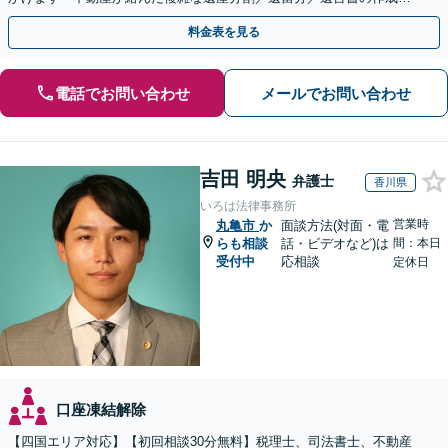
執行／事業承継など、お任せください」【休日相談あり】
料金表を見る
電話でお問い合わせ
メールでお問い合わせ
吉田 明央
弁護士
香川県
いろは法律事務所
営業時
丸亀市
か
面談方法(対面・電
らも相談
話・ビデオなど)は
間：本日
受付中
応相談
定休日
口座凍結解除
【四国エリア対応】【初回相談30分無料】税理士、司法書士、不動産