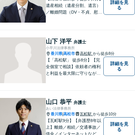
詳細を見
遺産相続（遺産分割、遺言）
る
／離婚問題（DV・不貞、慰謝
料、財産分与）／不動産／刑
事弁護など取扱い。満足度の
高いリーガルサービスをご提
供します。
山下 洋平
弁護士
小早川法律事務所
香川県
高松市
高松駅
から徒歩8分
|
【「高松駅」 徒歩8分】【完
詳細を見
全個室で相談】依頼者の権利
る
と利益を最大限に守りなが
ら、効果的な法的手続きを進
めるよう努めます。 問題が悪
化する前におよその方向性を
見出すお手伝いができれば、
山口 恭平
弁護士
幸いです。お気軽にご相談く
あい法律事務所
ださい。
香川県
高松市
瓦町駅
から徒歩10分
|
【瓦町駅9分】【弁護歴8年以
詳細を見
上】離婚／相続／交通事故／
る
借金／インターネットなど幅