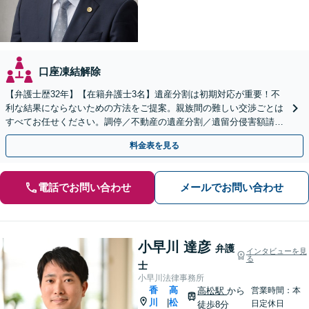
口座凍結解除
【弁護士歴32年】【在籍弁護士3名】遺産分割は初期対応が重要！不
利な結果にならないための方法をご提案。親族間の難しい交渉ごとは
すべてお任せください。調停／不動産の遺産分割／遺留分侵害額請求
／相続放棄／遺言書の作成など【高松駅徒歩8分】
料金表を見る
電話でお問い合わせ
メールでお問い合わせ
小早川 達彦
弁護
インタビューを見
る
士
小早川法律事務所
香
高
高松駅
から
営業時間：本
川
松
|
日定休日
徒歩8分