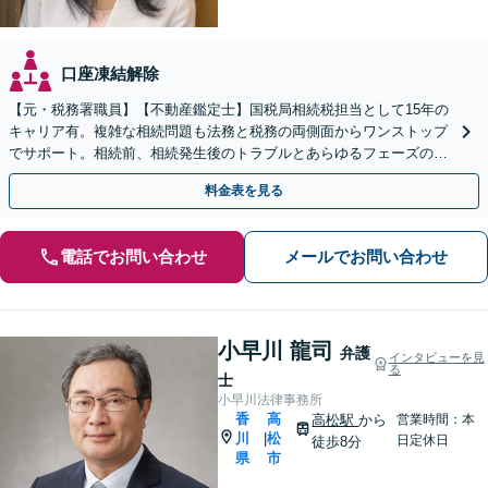
口座凍結解除
【元・税務署職員】【不動産鑑定士】国税局相続税担当として15年の
キャリア有。複雑な相続問題も法務と税務の両側面からワンストップ
でサポート。相続前、相続発生後のトラブルとあらゆるフェーズのご
相談に対応します【駐車場あり】【電話・Web相談可】
料金表を見る
電話でお問い合わせ
メールでお問い合わせ
小早川 龍司
弁護
インタビューを見
る
士
小早川法律事務所
香
高
高松駅
から
営業時間：本
川
松
|
日定休日
徒歩8分
県
市