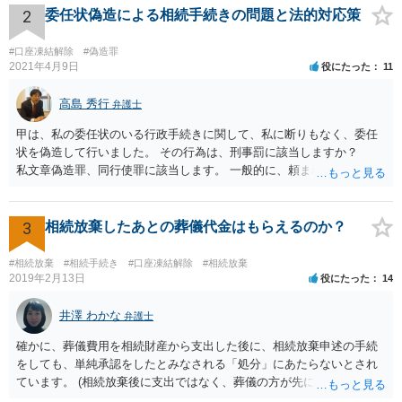
2
委任状偽造による相続手続きの問題と法的対応策
#口座凍結解除
#偽造罪
2021年4月9日
役にたった
11
高島 秀行
弁護士
甲は、私の委任状のいる行政手続きに関して、私に断りもなく、委任
状を偽造して行いました。 その行為は、刑事罰に該当しますか？
私文章偽造罪、同行使罪に該当します。 一般的に、頼まれた（委任さ
れた）人は、行政に提出する委任状の署名を偽造できるのでしょう
か？ 委任状を偽造して使用することはまでは依頼の範囲ではない
ので できないと思います。
3
相続放棄したあとの葬儀代金はもらえるのか？
#相続放棄
#相続手続き
#口座凍結解除
#相続放棄
2019年2月13日
役にたった
14
井澤 わかな
弁護士
確かに、葬儀費用を相続財産から支出した後に、相続放棄申述の手続
をしても、単純承認をしたとみなされる「処分」にあたらないとされ
ています。 (相続放棄後に支出ではなく、葬儀の方が先に来るのが通常
だと思いますので、葬儀→葬儀費用を相続財産から支出→相続放棄申