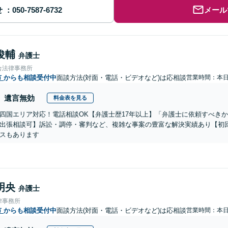
せ
メール
俊輔
弁護士
合法律事務所
市
からも相談受付中
面談方法(対面・電話・ビデオなど)は応相談
営業時間：本
遺言無効
料金表を見る
四国エリア対応！電話相談OK【弁護士歴17年以上】「弁護士に依頼すべき
出張相談可】訴訟・調停・審判など、複雑な事案の豊富な解決実績あり【初
スもあります
明央
弁護士
律事務所
市
からも相談受付中
面談方法(対面・電話・ビデオなど)は応相談
営業時間：本