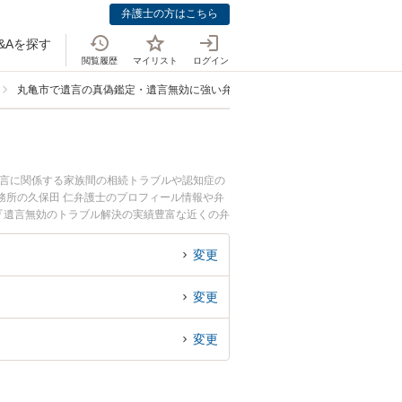
弁護士の方はこちら
&Aを探す
閲覧履歴
マイリスト
ログイン
丸亀市で遺言の真偽鑑定・遺言無効に強い弁護士
遺言に関係する家族間の相続トラブルや認知症の
務所の久保田 仁弁護士のプロフィール情報や弁
『遺言無効のトラブル解決の実績豊富な近くの弁
におすすめです。
変更
変更
変更