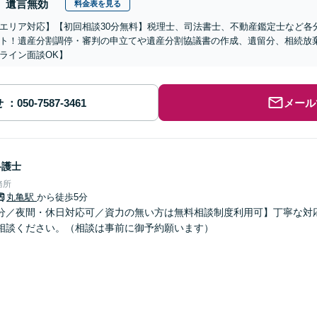
遺言無効
料金表を見る
エリア対応】【初回相談30分無料】税理士、司法書士、不動産鑑定士など各
ト！遺産分割調停・審判の申立てや遺産分割協議書の作成、遺留分、相続放
ライン面談OK】
せ
メール
弁護士
務所
丸亀駅
から徒歩5分
分／夜間・休日対応可／資力の無い方は無料相談制度利用可】丁寧な対
相談ください。（相談は事前に御予約願います）