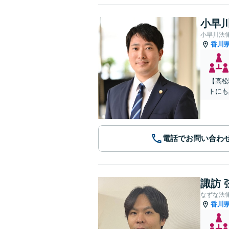
小早川
小早川法
香川
【高松
トにも
電話でお問い合わ
諏訪 
なずな法
香川