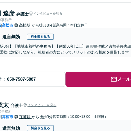
 達彦
弁護士
インタビューを見る
律事務所
県
高松市
高松駅
から徒歩8分
営業時間：本日定休日
|
遺言無効
料金表を見る
駅8分】【地域密着型の事務所】【創業50年以上】遺言書作成／遺留分侵害
柔軟に対応しながら、相続者の方にとってメリットのある相続を目指します
せ
メール
弦太
弁護士
インタビューを見る
律事務所
県
高松市
瓦町駅
から徒歩9分
営業時間：10:00~18:00（土曜日）
|
遺言無効
料金表を見る