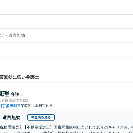
定・遺言無効
言無効に強い弁護士
真理
弁護士
スト税務法律事務所
県
宇多津町
営業時間：本日定休日
|
遺言無効
料金表を見る
税務署職員】【不動産鑑定士】国税局相続税担当として15年のキャリア有。