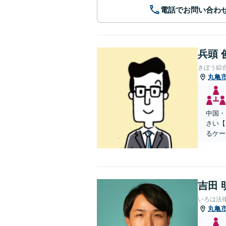
電話でお問い合わ
兵頭 
きぼう綜
丸亀
中国・
さい【
るケー
吉田 
いろは法
丸亀