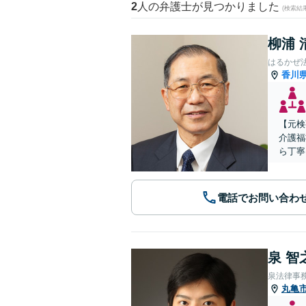
2
人の弁護士が見つかりました
(検索結
柳浦 
はるかぜ
香川
【元検
介護福
ら丁寧
電話でお問い合わ
泉 智
泉法律事
丸亀