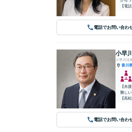
からワ
【電話
電話でお問い合わ
小早川
小早川法
香川
【弁護
難しい
【高松
電話でお問い合わ