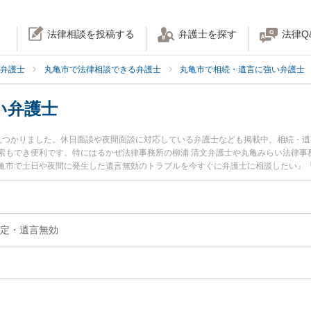
法律相談を投稿する
弁護士を探す
法律Q
弁護士
丸亀市で法律相談できる弁護士
丸亀市で相続・遺言に強い弁護士
い弁護士
見つかりました。休日面談や夜間面談に対応している弁護士なども掲載中。相続・
索もでき便利です。特にはるかぜ法律事務所の柳浦 清文弁護士や丸亀みらい法律事
亀市で土日や夜間に発生した遺言無効のトラブルを今すぐに弁護士に相談したい』
を法律相談できる丸亀市内の弁護士に相談予約したい』などでお困りの相談者さん
定・遺言無効