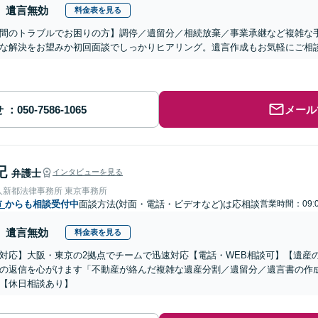
遺言無効
料金表を見る
間のトラブルでお困りの方】調停／遺留分／相続放棄／事業承継など複雑な
な解決をお望みか初回面談でしっかりヒアリング。遺言作成もお気軽にご相
せ
メール
記
弁護士
インタビューを見る
人新都法律事務所 東京事務所
市
からも相談受付中
面談方法(対面・電話・ビデオなど)は応相談
営業時間：09:
遺言無効
料金表を見る
対応】大阪・東京の2拠点でチームで迅速対応【電話・WEB相談可】【遺産
の返信を心がけます「不動産が絡んだ複雑な遺産分割／遺留分／遺言書の作
【休日相談あり】