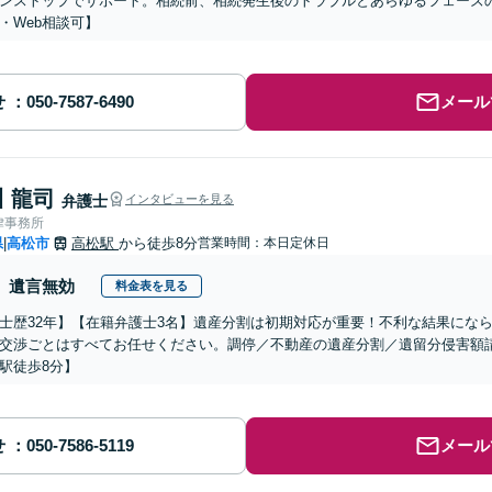
ンストップでサポート。相続前、相続発生後のトラブルとあらゆるフェーズ
・Web相談可】
せ
メール
 龍司
弁護士
インタビューを見る
律事務所
県
高松市
高松駅
から徒歩8分
営業時間：本日定休日
|
遺言無効
料金表を見る
士歴32年】【在籍弁護士3名】遺産分割は初期対応が重要！不利な結果にな
交渉ごとはすべてお任せください。調停／不動産の遺産分割／遺留分侵害額
駅徒歩8分】
せ
メール