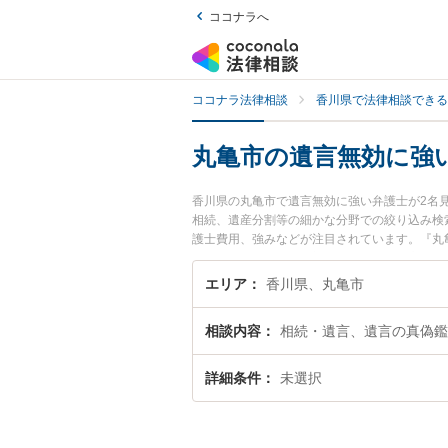
ココナラへ
ココナラ法律相談
香川県で法律相談できる
丸亀市の遺言無効に強
香川県の丸亀市で遺言無効に強い弁護士が2名
相続、遺産分割等の細かな分野での絞り込み検
護士費用、強みなどが注目されています。『丸
護士を検索したい』『初回相談無料で遺言無効
エリア
香川県、丸亀市
相談内容
相続・遺言、遺言の真偽鑑
詳細条件
未選択