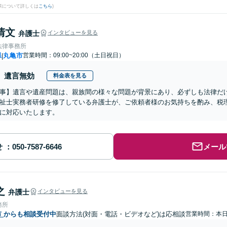
果について詳しくは
こちら
)
清文
弁護士
インタビューを見る
法律事務所
県
丸亀市
営業時間：09:00~20:00（土日祝日）
|
遺言無効
料金表を見る
事】遺言や遺産問題は、親族間の様々な問題が背景にあり、必ずしも法律だ
祉士実務者研修を修了している弁護士が、ご依頼者様のお気持ちを酌み、税
に対応いたします。
せ
メール
之
弁護士
インタビューを見る
務所
市
からも相談受付中
面談方法(対面・電話・ビデオなど)は応相談
営業時間：本