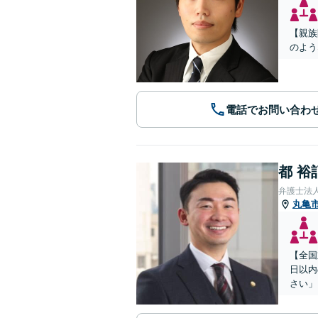
【親族
のよう
電話でお問い合わ
都 裕
弁護士法
丸亀
【全国
日以内
さい」