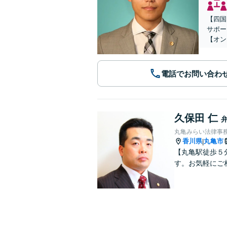
【四国
サポー
【オン
電話でお問い合わ
久保田 仁
丸亀みらい法律事
香川県
丸亀市
|
【丸亀駅徒歩５
す。お気軽にご