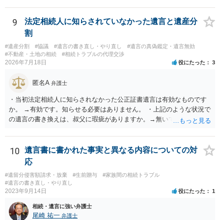
きます。
9
法定相続人に知らされていなかった遺言と遺産分
割
#遺産分割
#協議
#遺言の書き直し・やり直し
#遺言の真偽鑑定・遺言無効
#不動産・土地の相続
#相続トラブルの代理交渉
2026年7月18日
役にたった
3
匿名A
弁護士
・当初法定相続人に知らされなかった公正証書遺言は有効なものです
か。 →有効です。知らせる必要はありません。 ・上記のような状況で
の遺言の書き換えは、叔父に瑕疵がありますか。→無いです。 ・分割
する場合の比率は、現状で、客観的に見てどの程度が妥当と考えられ
ますか。 →本人が自由に決められますので、どこが妥当とは言えない
です。客観的な基準もありません。 ・できれば穏やかに、分割を拒否
10
遺言書に書かれた事実と異なる内容についての対
することはできますか。 →分割を拒否するということは、遺産はいら
応
ないということでしょうか。遺言で、受取を指定されててもいらない
#遺留分侵害額請求・放棄
#生前贈与
#家族間の相続トラブル
と拒否することはできます。理由を説明する必要はありません。
#遺言の書き直し・やり直し
2023年9月14日
役にたった
1
相続・遺言に強い弁護士
尾崎 祐一
弁護士