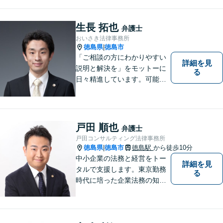
っくりとご相談者のお話しを
聴くことを第一と考えて、ご
相談にのっています。 まずは
生長 拓也
弁護士
ご相談ください。
おいさき法律事務所
徳島県
徳島市
|
「ご相談の方にわかりやすい
詳細を見
説明と解決を」をモットーに
る
日々精進しています。可能な
限り難解な専門用語をかみ砕
いて説明し、トラブルに遭い
不安な思いを抱えられている
戸田 順也
弁護士
戸田コンサルティング法律事務所
徳島県
徳島市
徳島駅
から徒歩10分
|
中小企業の法務と経営をトー
詳細を見
タルで支援します。東京勤務
る
時代に培った企業法務の知見
と中小企業診断士としての経
営の知見のシナジーで、徳島
の中小企業を中心に支援しま