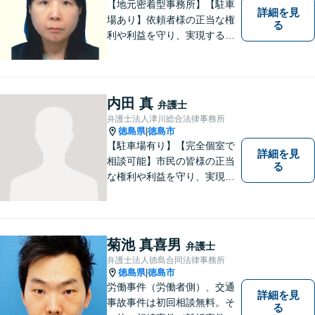
【地元密着型事務所】【駐車
詳細を見
場あり】依頼者様の正当な権
る
利や利益を守り、実現するた
め、あらゆる努力を惜しみま
せん。寄り添い、細心の注意
を払い、丁寧に対処してまい
ります。個人・法人問わずあ
内田 真
弁護士
らゆる問題に対応可能！
弁護士法人津川総合法律事務所
徳島県
徳島市
|
【駐車場有り】【完全個室で
詳細を見
相談可能】市民の皆様の正当
る
な権利や利益を守り、実現す
るために市民の皆さんに寄り
添って、一つ一つの事案に丁
寧に対応してまいります。ご
相談者様のお話をじっくり聴
菊池 真喜男
弁護士
き、最適な解決方法をご提案
弁護士法人徳島合同法律事務所
いたします。
徳島県
徳島市
|
労働事件（労働者側）、交通
詳細を見
事故事件は初回相談無料。そ
る