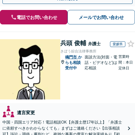
電話でお問い合わせ
メールでお問い合わせ
兵頭 俊輔
弁護士
愛媛県
きぼう綜合法律事務所
営業時
鳴門市
か
面談方法(対面・電
らも相談
話・ビデオなど)は
間：本日
受付中
応相談
定休日
遺言変更
中国・四国エリア対応！電話相談OK【弁護士歴17年以上】「弁護士
に依頼すべきかわからなくても」まずはご連絡ください【出張相談
可】訴訟・調停・審判など、複雑な事案の豊富な解決実績あり【初回