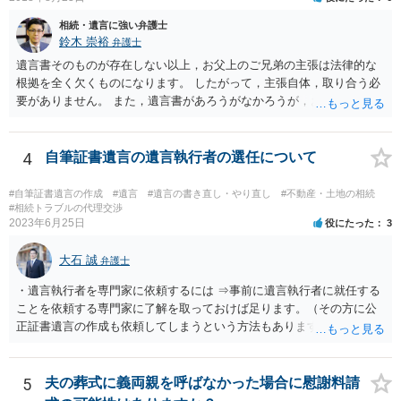
相続・遺言に強い弁護士
鈴木 崇裕
弁護士
遺言書そのものが存在しない以上，お父上のご兄弟の主張は法律的な
根拠を全く欠くものになります。 したがって，主張自体，取り合う必
要がありません。 また，遺言書があろうがなかろうが，お父上のご兄
弟と面会しなければならない義務はもともとありません。 峰岸先生の
ご回答にもありますが， 代理人弁護士をたてて，その弁護士から相手
方に対して， ・相続に関する主張は法的根拠がなく，一切応じないこ
4
自筆証書遺言の遺言執行者の選任について
と ・今後一切の連絡をしてこないでほしいこと ・連絡を継続してくる
ようであれば警察への通報や法的措置も辞さないこと などを記載した
#自筆証書遺言の作成
#遺言
#遺言の書き直し・やり直し
#不動産・土地の相続
書面を発送してもらうことがよろしいように思います。
#相続トラブルの代理交渉
2023年6月25日
役にたった
3
大石 誠
弁護士
・遺言執行者を専門家に依頼するには ⇒事前に遺言執行者に就任する
ことを依頼する専門家に了解を取っておけば足ります。（その方に公
正証書遺言の作成も依頼してしまうという方法もあります） 事前に了
解を取るだけであれば、契約は不要ですし、契約料を払う必要もあり
ません。 遺言執行者に就任し、遺言執行が完了したときの報酬だけ、
弁護士費用としてかかります。 ・亡くなった際に、法務局に預けた自
5
夫の葬式に義両親を呼ばなかった場合に慰謝料請
筆証書遺言の存在を親族がなかったものにされる可能性 ⇒自筆の遺言