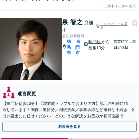
1件中 1-1件を表示
泉 智之
弁護
インタビューを見
る
士
泉法律事務所
徳
鳴
鳴門駅
から
営業時間：本
島
門
|
日定休日
徒歩10分
県
市
遺言変更
【鳴門駅徒歩10分】【親族間トラブルでお困りの方】地元の相続に精
通しています！調停／遺留分／相続放棄／事業承継など複雑な手続き
は弁護士にお任せください！どのような解決をお望みか初回面談でし
っかりヒアリング。遺言作成もお気軽にご相談ください。
料金表を見る