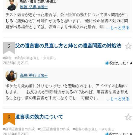
相続・遺言に強い弁護士
尾畠 弘典
弁護士
テスト結果が悪かった場合は、公正証書の効力について後々問題が生
じる（無効など）可能性があると思います。 他に公正証書の効力に問
題が出る場合としては、強迫により作成された場合、錯誤（勘違い）
の場合などがあります。 遺言の対象となる財産の多寡などにもよりま
すが、弁護士に作成を依頼する場合は、１０～数十万円程度になるケ
ースが多いと思います。 報酬体系は、弁護士ごとに異なりますので一
2
父の遺言書の見直し方と姉との遺産問題の対処法
律の基準はありません。
#遺言
#遺言の書き直し・やり直し
2025年1月21日
役にたった
4
高島 秀行
弁護士
ボケたり死ぬ前にけりをつけたいと懇願されます、アドバイスお願い
します。 お父さんが判断能力があるのであれば、遺言書を書き替え
ることは、前の遺言書が手元になくても 可能です。 将来遺言の効
力が争われますから、医師にお父さんが判断能力があるかどうか検査
してもらって 診断書を取得して、公証役場へ行って公正証書遺言を
作成するのがよいと思います。 将来争われることが見込まれること
3
遺言状の効力について
から、弁護士に依頼して手続きを進めた方がよいと思います。
#自筆証書遺言の作成
#公正証書遺言の作成
#遺言の書き直し・やり直し
2018年8月23日
役にたった
6