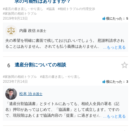
求の可能性はありますか？
書を法務局に保管した場合、死亡後、法務局に遺言書の有無を照会す
#遺言の書き直し・やり直し
#協議
#相続トラブルの代理交渉
ることになりますので、「法務局に預けた自筆証書遺言の存在を親族
#家族間の相続トラブル
がなかったもの」にすることはできません。 存在をなかったものにす
2019年9月13日
役にたった
5
るというよりも、遺言の効力を争う（遺言は無効だ）と主張する場合
がありえますが、その予防方法は、遺言者と面談してみないと判断が
内藤 政信
弁護士
難しいです。
夫の希望を明確に書面で残しておけばいいでしょう。 慰謝料請求され
ることはありません。 されても払う義務はありません。
6
遺産分割についての相談
#家族間の相続トラブル
#遺言の書き直し・やり直し
2023年7月14日
役にたった
3
松本 治
弁護士
「遺産分割協議書」とタイトルにあっても、相続人全員の署名（記
名）押印があってはじめて、「協議書」として成立します。ですの
で、現段階はあくまで協議内容の「提案」に過ぎません。 納得がいか
なければ、署名（記名）押印を拒むことです。１人でも拒むと協議不
成立となります。その場合、成立させたい相続人が、家庭裁判所に遺