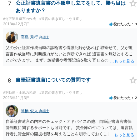
産分割調停を申し立てなければなりません。 なお、弁護士の送付状
7
公正証書遺言書の不服申し立てをして、勝ち目は
は、通常、相続人全員分の（本件であれば４通の）「遺産分割協議
ありますか？
書」を作成するところ、１通だけの作成にとどめる理由が書かれてい
#公正証書遺言の作成
#遺言の書き直し・やり直し
るものです。
2018年12月7日
役にたった
3
高島 秀行
弁護士
父の公正証書作成当時の診断書や看護記録があれば 取寄せて、父が遺
言書作成当時に判断能力がないと判断できれば 遺言書を無効とするこ
とができます。 まず、診断書や看護記録を取り寄せるのが重要となり
ます。 ご自分で取り寄せるか、弁護士に取り寄せてもらうかしたらよ
いと思います。
8
自筆証書遺言についての質問です
#不動産・土地の相続
#遺言の書き直し・やり直し
2023年11月3日
役にたった
2
髙橋 俊太
弁護士
自筆証書遺言の内容のチェック・アドバイスの他、自筆証書遺言書保
管制度に関するサポートも可能です。 貸金庫の件については、遺言執
行者に貸金庫の開披権限を与えることを明示しておくことでクリアで