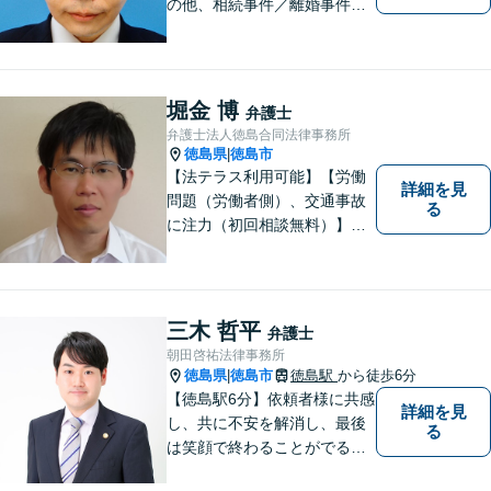
の他、相続事件／離婚事件／
債務整理／行政事件など、幅
広い問題に対応可能！完全個
室対応でプライバシーが守ら
れます。【無料駐車場】
堀金 博
弁護士
弁護士法人徳島合同法律事務所
徳島県
徳島市
|
【法テラス利用可能】【労働
詳細を見
問題（労働者側）、交通事故
る
に注力（初回相談無料）】市
民の生活に関わる身近な事件
（労働問題/交通事故/不動産賃
貸借/消費者問題/離婚/相続/債
務整理など）を中心に、社会
三木 哲平
弁護士
的事件にも対応いたします。
朝田啓祐法律事務所
お気軽にご相談ください。
徳島県
徳島市
徳島駅
から徒歩6分
|
【徳島駅6分】依頼者様に共感
詳細を見
し、共に不安を解消し、最後
る
は笑顔で終わることがでるよ
うに取り組んで参ります。 じ