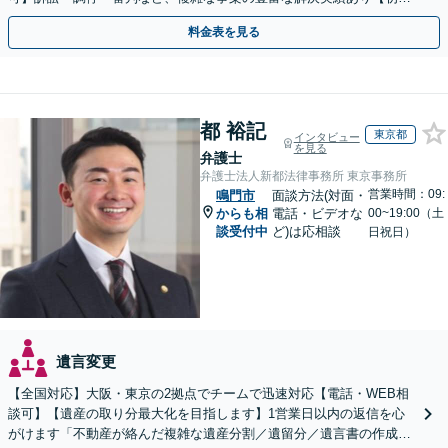
相談無料】初回面談のみで解決できるケースもあります
料金表を見る
都 裕記
東京都
インタビュー
を見る
弁護士
弁護士法人新都法律事務所 東京事務所
営業時間：09:
鳴門市
面談方法(対面・
からも相
電話・ビデオな
00~19:00（土
談受付中
ど)は応相談
日祝日）
遺言変更
【全国対応】大阪・東京の2拠点でチームで迅速対応【電話・WEB相
談可】【遺産の取り分最大化を目指します】1営業日以内の返信を心
がけます「不動産が絡んだ複雑な遺産分割／遺留分／遺言書の作成・