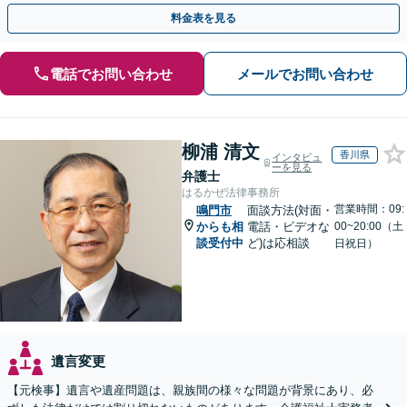
執行／事業承継など、お任せください」【休日相談あり】
料金表を見る
電話でお問い合わせ
メールでお問い合わせ
柳浦 清文
香川県
インタビュ
ーを見る
弁護士
はるかぜ法律事務所
営業時間：09:
鳴門市
面談方法(対面・
からも相
電話・ビデオな
00~20:00（土
談受付中
ど)は応相談
日祝日）
遺言変更
【元検事】遺言や遺産問題は、親族間の様々な問題が背景にあり、必