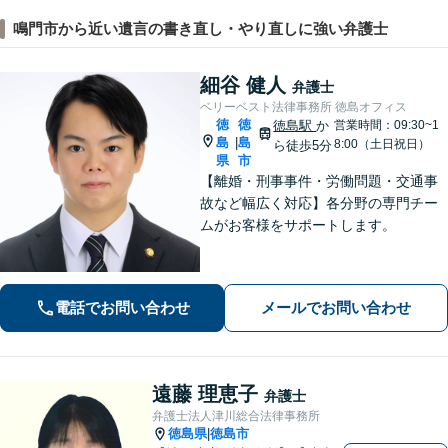
鳴門市から近い遺言の書き直し・やり直しに強い弁護士
細谷 健人
弁護士
ベリーベスト法律事務所 徳島オフィス
徳
徳
徳島駅
か
営業時間：09:30~1
島
島
|
8:00（土日祝日）
ら徒歩5分
県
市
【離婚・刑事事件・労働問題・交通事
故など幅広く対応】各分野の専門チー
ムがお客様をサポートします。
電話でお問い合わせ
メールでお問い合わせ
遠藤 理恵子
弁護士
弁護士法人津川総合法律事務所
徳島県
徳島市
|