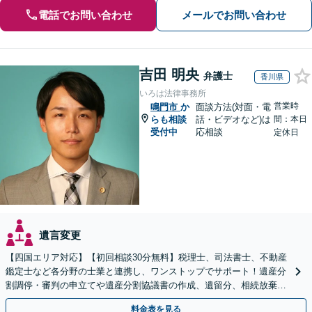
電話でお問い合わせ
メールでお問い合わせ
吉田 明央
弁護士
香川県
いろは法律事務所
営業時
鳴門市
か
面談方法(対面・電
らも相談
話・ビデオなど)は
間：本日
受付中
応相談
定休日
遺言変更
【四国エリア対応】【初回相談30分無料】税理士、司法書士、不動産
鑑定士など各分野の士業と連携し、ワンストップでサポート！遺産分
割調停・審判の申立てや遺産分割協議書の作成、遺留分、相続放棄、
遺言書など幅広いご相談に対応【オンライン面談OK】
料金表を見る