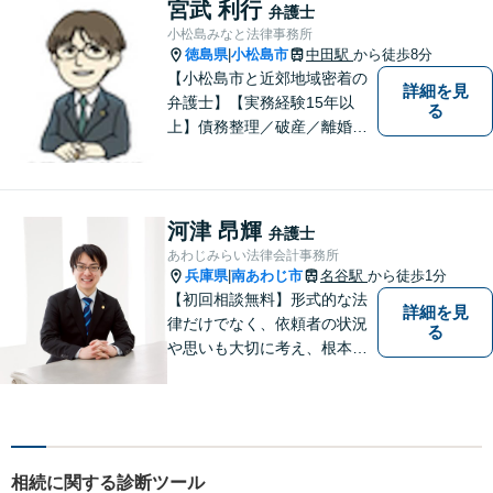
す。
宮武 利行
弁護士
小松島みなと法律事務所
徳島県
小松島市
中田駅
から徒歩8分
|
【小松島市と近郊地域密着の
詳細を見
弁護士】【実務経験15年以
る
上】債務整理／破産／離婚／
相続／遺言／交通事故／刑事
など幅広く対応。小松島市、
徳島市、阿南市、勝浦町など
幅広くご相談を受付中。実務
河津 昂輝
弁護士
経験15年以上の弁護士が誠
あわじみらい法律会計事務所
実、丁寧に対応致します。
兵庫県
南あわじ市
名谷駅
から徒歩1分
|
【無料相談あり】
【初回相談無料】形式的な法
詳細を見
律だけでなく、依頼者の状況
る
や思いも大切に考え、根本的
なトラブル解決を目指して全
力で取り組んでいます。 相談
者の立場に寄り添い、一人ひ
とりに合ったサポートを心が
けています。【夜間・休日相
相続に関する診断ツール
談可能】【オンライン出張相