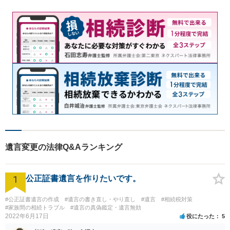
談可】
遺言変更の法律Q&Aランキング
1
公正証書遺言を作りたいです。
#公正証書遺言の作成
#遺言の書き直し・やり直し
#遺言
#相続税対策
#家族間の相続トラブル
#遺言の真偽鑑定・遺言無効
2022年6月17日
役にたった
5