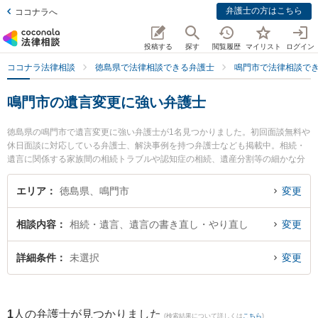
弁護士の方はこちら
ココナラへ
投稿する
探す
閲覧履歴
マイリスト
ログイン
ココナラ法律相談
徳島県で法律相談できる弁護士
鳴門市で法律相談で
鳴門市の遺言変更に強い弁護士
徳島県の鳴門市で遺言変更に強い弁護士が1名見つかりました。初回面談無料や
休日面談に対応している弁護士、解決事例を持つ弁護士なども掲載中。相続・
遺言に関係する家族間の相続トラブルや認知症の相続、遺産分割等の細かな分
野での絞り込み検索もでき便利です。特に泉法律事務所の泉 智之弁護士のプロ
フィール情報や弁護士費用、強みなどが注目されています。『鳴門市で土日や
エリア
徳島県、鳴門市
変更
夜間に発生した遺言変更のトラブルを今すぐに弁護士に相談したい』『遺言変
更のトラブル解決の実績豊富な近くの弁護士を検索したい』『初回相談無料で
相談内容
相続・遺言、遺言の書き直し・やり直し
変更
遺言変更を法律相談できる鳴門市内の弁護士に相談予約したい』などでお困り
の相談者さんにおすすめです。
詳細条件
未選択
変更
1
人の弁護士が見つかりました
(検索結果について詳しくは
こちら
)