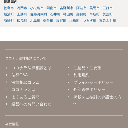
徳島県内
徳島市
鳴門市
小松島市
阿南市
吉野川市
阿波市
美馬市
三好市
勝浦町
上勝町
佐那河内村
石井町
神山町
那賀町
牟岐町
美波町
海陽町
松茂町
北島町
藍住町
板野町
上板町
つるぎ町
東みよし町
ココナラ法律相談について
ココナラ法律相談とは
ご意見・ご要望
法律Q&A
利用規約
法律相談コラム
プライバシーポリシー
ココナラとは
外部送信ポリシー
よくあるご質問
掲載をご検討の弁護士の方
へ
運営へのお問い合わせ
会社情報