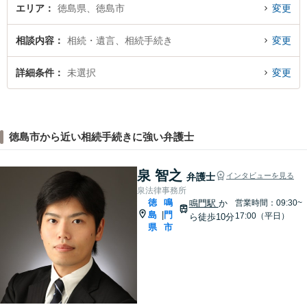
エリア
徳島県、徳島市
変更
相談内容
相続・遺言、相続手続き
変更
詳細条件
未選択
変更
徳島市から近い相続手続きに強い弁護士
泉 智之
弁護士
インタビューを見る
泉法律事務所
徳
鳴
鳴門駅
か
営業時間：09:30~
島
門
|
17:00（平日）
ら徒歩10分
県
市