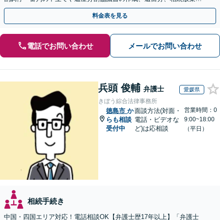
遺言書など幅広いご相談に対応【オンライン面談OK】
料金表を見る
電話でお問い合わせ
メールでお問い合わせ
兵頭 俊輔
弁護士
愛媛県
きぼう綜合法律事務所
営業時間：0
徳島市
か
面談方法(対面・
らも相談
電話・ビデオな
9:00~18:00
受付中
ど)は応相談
（平日）
相続手続き
中国・四国エリア対応！電話相談OK【弁護士歴17年以上】「弁護士