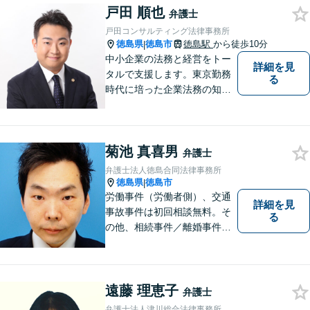
戸田 順也
相談にのっています。 まずは
弁護士
ご相談ください。
戸田コンサルティング法律事務所
徳島県
徳島市
徳島駅
から徒歩10分
|
中小企業の法務と経営をトー
詳細を見
タルで支援します。東京勤務
る
時代に培った企業法務の知見
と中小企業診断士としての経
営の知見のシナジーで、徳島
の中小企業を中心に支援しま
菊池 真喜男
す。
弁護士
弁護士法人徳島合同法律事務所
徳島県
徳島市
|
労働事件（労働者側）、交通
詳細を見
事故事件は初回相談無料。そ
る
の他、相続事件／離婚事件／
債務整理／行政事件など、幅
広い問題に対応可能！完全個
室対応でプライバシーが守ら
れます。【無料駐車場】
遠藤 理恵子
弁護士
弁護士法人津川総合法律事務所