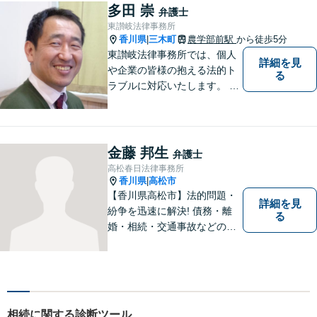
多田 崇
弁護士
東讃岐法律事務所
香川県
三木町
農学部前駅
から徒歩5分
|
東讃岐法律事務所では、個人
詳細を見
や企業の皆様の抱える法的ト
る
ラブルに対応いたします。 高
松まで行くのは少し遠いとい
う方は、当事務所をご利用く
ださい。
金藤 邦生
弁護士
高松春日法律事務所
香川県
高松市
|
【香川県高松市】法的問題・
詳細を見
紛争を迅速に解決! 債務・離
る
婚・相続・交通事故などの問
題でお困り方はぜひ一度ご相
談ください。
相続に関する診断ツール