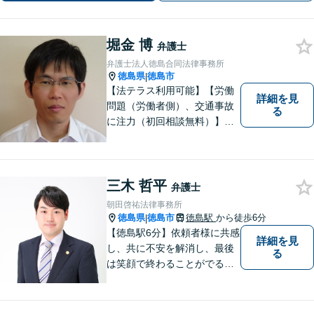
堀金 博
弁護士
弁護士法人徳島合同法律事務所
徳島県
徳島市
|
【法テラス利用可能】【労働
詳細を見
問題（労働者側）、交通事故
る
に注力（初回相談無料）】市
民の生活に関わる身近な事件
（労働問題/交通事故/不動産賃
貸借/消費者問題/離婚/相続/債
務整理など）を中心に、社会
三木 哲平
弁護士
的事件にも対応いたします。
朝田啓祐法律事務所
お気軽にご相談ください。
徳島県
徳島市
徳島駅
から徒歩6分
|
【徳島駅6分】依頼者様に共感
詳細を見
し、共に不安を解消し、最後
る
は笑顔で終わることがでるよ
うに取り組んで参ります。 じ
っくりとご相談者のお話しを
聴くことを第一と考えて、ご