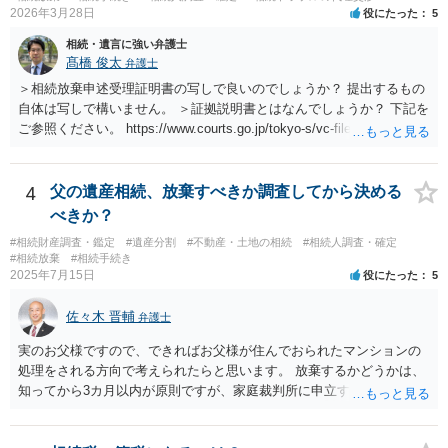
2026年3月28日
役にたった
5
相続・遺言に強い弁護士
髙橋 俊太
弁護士
＞相続放棄申述受理証明書の写しで良いのでしょうか？ 提出するもの
自体は写しで構いません。 ＞証拠説明書とはなんでしょうか？ 下記を
ご参照ください。 https://www.courts.go.jp/tokyo-s/vc-files/tokyo-s/file/
14-1kisairei.pdf
4
父の遺産相続、放棄すべきか調査してから決める
べきか？
#相続財産調査・鑑定
#遺産分割
#不動産・土地の相続
#相続人調査・確定
#相続放棄
#相続手続き
2025年7月15日
役にたった
5
佐々木 晋輔
弁護士
実のお父様ですので、できればお父様が住んでおられたマンションの
処理をされる方向で考えられたらと思います。 放棄するかどうかは、
知ってから3カ月以内が原則ですが、家庭裁判所に申立すれば3カ月の
期間を伸長することができます。 その間に、財産の状況を調査して、
放棄するかどうか決めることができます。 銀行やサラ金が数年も放置