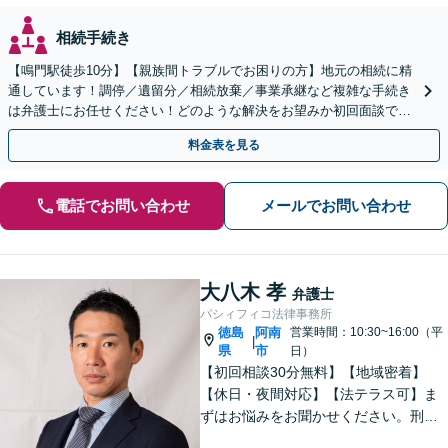
相続手続き
【鳴門駅徒歩10分】【親族間トラブルでお困りの方】地元の相続に精
通しています！調停／遺留分／相続放棄／事業承継など複雑な手続き
は弁護士にお任せください！どのような解決をお望みか初回面談でし
っかりヒアリング。遺言作成もお気軽にご相談ください。
料金表を見る
電話でお問い合わせ
メールでお問い合わせ
大八木 孝
弁護士
パシィフィコ法律事務所
徳島
阿南
営業時間：10:30~16:00（平
|
県
市
日）
【初回相談30分無料】【地域密着】
【休日・夜間対応】【法テラス可】ま
ずはお悩みをお聞かせください。刑事
事件：元検察官の経験を活かし、幅広