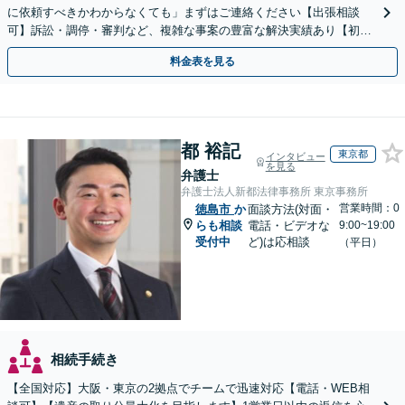
に依頼すべきかわからなくても」まずはご連絡ください【出張相談
可】訴訟・調停・審判など、複雑な事案の豊富な解決実績あり【初回
相談無料】初回面談のみで解決できるケースもあります
料金表を見る
都 裕記
東京都
インタビュー
を見る
弁護士
弁護士法人新都法律事務所 東京事務所
営業時間：0
徳島市
か
面談方法(対面・
らも相談
電話・ビデオな
9:00~19:00
受付中
ど)は応相談
（平日）
相続手続き
【全国対応】大阪・東京の2拠点でチームで迅速対応【電話・WEB相