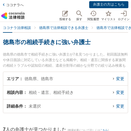
弁護士の方はこちら
ココナラへ
投稿する
探す
閲覧履歴
マイリスト
ログイン
ココナラ法律相談
徳島県で法律相談できる弁護士
徳島市で法律相談で
徳島市の相続手続きに強い弁護士
徳島県の徳島市で相続手続きに強い弁護士が7名見つかりました。初回面談無料
や休日面談に対応している弁護士なども掲載中。相続・遺言に関係する家族間
の相続トラブルや認知症の相続、遺産分割等の細かな分野での絞り込み検索も
でき便利です。特にベリーベスト法律事務所 徳島オフィスの細谷 健人弁護士や
弁護士法人徳島合同法律事務所の堀金 博弁護士、朝田啓祐法律事務所の三木 哲
エリア
徳島県、徳島市
変更
平弁護士のプロフィール情報や弁護士費用、強みなどが注目されています。
『徳島市で土日や夜間に発生した相続手続きのトラブルを今すぐに弁護士に相
相談内容
相続・遺言、相続手続き
変更
談したい』『相続手続きのトラブル解決の実績豊富な近くの弁護士を検索した
い』『初回相談無料で相続手続きを法律相談できる徳島市内の弁護士に相談予
約したい』などでお困りの相談者さんにおすすめです。
詳細条件
未選択
変更
7
人の弁護士が見つかりました
(検索結果について詳しくは
こちら
)