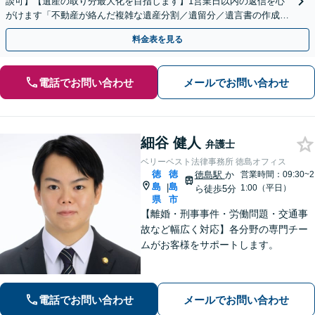
談可】【遺産の取り分最大化を目指します】1営業日以内の返信を心
がけます「不動産が絡んだ複雑な遺産分割／遺留分／遺言書の作成・
執行／事業承継など、お任せください」【休日相談あり】
料金表を見る
電話でお問い合わせ
メールでお問い合わせ
細谷 健人
弁護士
ベリーベスト法律事務所 徳島オフィス
徳
徳
徳島駅
か
営業時間：09:30~2
島
島
|
1:00（平日）
ら徒歩5分
県
市
【離婚・刑事事件・労働問題・交通事
故など幅広く対応】各分野の専門チー
ムがお客様をサポートします。
電話でお問い合わせ
メールでお問い合わせ