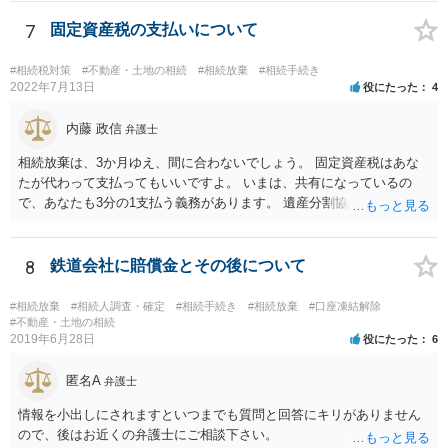
述の手続ということだと思いますが) ただ、葬儀費用ならいくらでもよ
いということではなく、身分相応の、社会的儀式として当然認められ
7
固定資産税の支払いについて
る程度の金額に留まると考えた方がよいです。 もし、相続人の皆さん
に葬儀費用を支出する経済力がなく、質素な葬儀を行った費用であれ
#相続税対策
#不動産・土地の相続
#相続放棄
#相続手続き
ば相続財産から支出しても単純承認と認められない可能性が高いの
2022年7月13日
役にたった
4
で、相続放棄申述が受理される可能性も高いと思います。
内藤 政信
弁護士
相続放棄は、3か月ゆえ、間に合わないでしょう。 固定資産税はあな
たが代わって支払ってもいいですよ。 いまは、共有になっているの
で、あなたも3分の1支払う義務があります。 遺産分割協議をして、不
動産取得者を決めて、相続登記する必要があります。 登記名義人に支
払い義務があります。
8
鉄道会社に賠償金とその後について
#相続放棄
#相続人調査・確定
#相続手続き
#相続放棄
#口座凍結解除
#不動産・土地の相続
2019年6月28日
役にたった
6
匿名A
弁護士
情報を小出しにされますといつまでも質問と回答にキリがありません
ので、後はお近くの弁護士にご相談下さい。