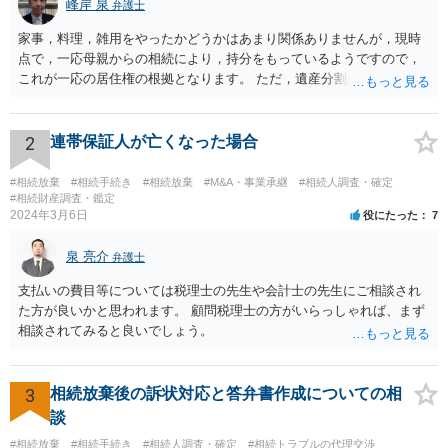
峰岸 泉
弁護士
家事，料理，雑用をやったかどうかはあまり関係ありませんが，現時
点で，一応母親からの相続により，持分をもっているようですので，
これが一応の居住権の根拠となります。 ただ，遺産分割により，母の
持分を父親が取得した場合，住み続けるのは難しいかも知れません。
2
連帯保証人が亡くなった場合
#相続放棄
#相続手続き
#相続放棄
#M&A・事業承継
#相続人調査・確定
#相続財産調査・鑑定
2024年3月6日
役にたった
7
泉 亮介
弁護士
支払いの費目等については税理士の先生や会計士の先生にご相談され
た方が良いかと思われます。 顧問税理士の方がいらっしゃれば、まず
相談されてみると良いでしょう。
3
相続放棄後の訴状対応と答弁書作成についての相
談
#相続放棄
#相続手続き
#相続人調査・確定
#相続トラブルの代理交渉