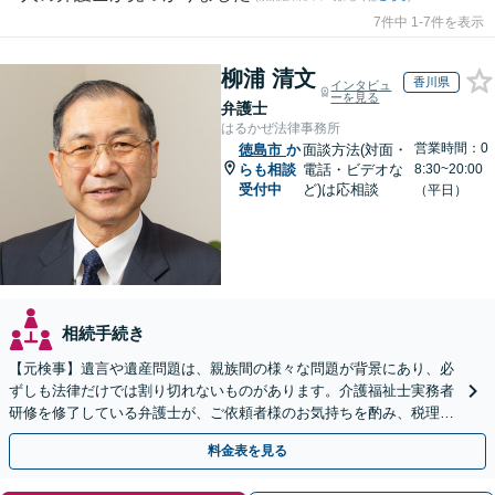
7件中 1-7件を表示
柳浦 清文
香川県
インタビュ
ーを見る
弁護士
はるかぜ法律事務所
営業時間：0
徳島市
か
面談方法(対面・
らも相談
電話・ビデオな
8:30~20:00
受付中
ど)は応相談
（平日）
相続手続き
【元検事】遺言や遺産問題は、親族間の様々な問題が背景にあり、必
ずしも法律だけでは割り切れないものがあります。介護福祉士実務者
研修を修了している弁護士が、ご依頼者様のお気持ちを酌み、税理士
など他士業とも密接に連携しながら丁寧に対応いたします。
料金表を見る