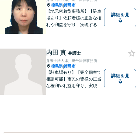
徳島県
徳島市
|
【地元密着型事務所】【駐車
詳細を見
場あり】依頼者様の正当な権
る
利や利益を守り、実現するた
め、あらゆる努力を惜しみま
せん。寄り添い、細心の注意
を払い、丁寧に対処してまい
ります。個人・法人問わずあ
内田 真
弁護士
らゆる問題に対応可能！
弁護士法人津川総合法律事務所
徳島県
徳島市
|
【駐車場有り】【完全個室で
詳細を見
相談可能】市民の皆様の正当
る
な権利や利益を守り、実現す
るために市民の皆さんに寄り
添って、一つ一つの事案に丁
寧に対応してまいります。ご
相談者様のお話をじっくり聴
き、最適な解決方法をご提案
いたします。