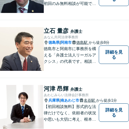
初回のみ無料相談が可能です
（要予約，事務所にお越しい
ただける方のみ。電話相談不
可。）。
立石 量彦
弁護士
あなん共同法律事務所
徳島県
阿南市
徳島駅
から徒歩8分
|
徳島市と阿南市に事務所を構
詳細を見
える「弁護士法人リーガルア
る
クシス」の代表です。相談い
ただいた方の親族のつもりで
親身になり、本音ベースの相
談を心がけています。最近の
中心的取扱分野は遺産分割事
河津 昂輝
弁護士
件。徳島県出身。東京大学法
あわじみらい法律会計事務所
学部卒。
兵庫県
南あわじ市
名谷駅
から徒歩1分
|
【初回相談無料】形式的な法
詳細を見
律だけでなく、依頼者の状況
る
や思いも大切に考え、根本的
なトラブル解決を目指して全