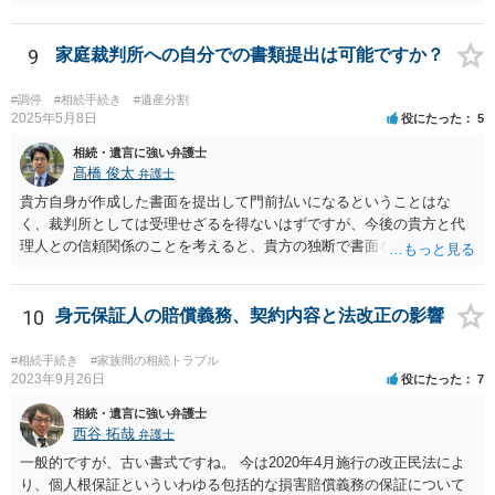
9
家庭裁判所への自分での書類提出は可能ですか？
#調停
#相続手続き
#遺産分割
2025年5月8日
役にたった
5
相続・遺言に強い弁護士
髙橋 俊太
弁護士
貴方自身が作成した書面を提出して門前払いになるということはな
く、裁判所としては受理せざるを得ないはずですが、今後の貴方と代
理人との信頼関係のことを考えると、貴方の独断で書面を提出したり
裁判所に電話したりするのはお勧めしにくいところです。 現在の弁護
士が主張書面の提出を渋っているようですが、弁護士として提出の実
益がないと考えている可能性もあると思いますので、そのあたりも含
10
身元保証人の賠償義務、契約内容と法改正の影響
めて、弁護士見解を確認等するためによく打ち合わせた方がよいと思
います。単に面倒臭いということで書面提出をしないということであ
#相続手続き
#家族間の相続トラブル
れば、当該弁護士との委任関係を修了した上で、貴方のほうで書面提
2023年9月26日
役にたった
7
出することを検討なさった方がよいでしょう。
相続・遺言に強い弁護士
西谷 拓哉
弁護士
一般的ですが、古い書式ですね。 今は2020年4月施行の改正民法によ
り、個人根保証といういわゆる包括的な損害賠償義務の保証について