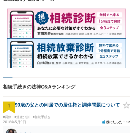
相続手続きの法律Q&Aランキング
1
90歳の父との同居での居住権と調停問題について
#調停
#遺産分割
#相続手続き
2018年5月9日
役にたった
52