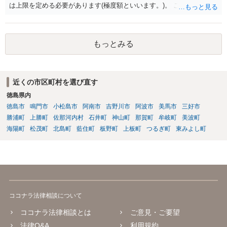
は上限を定める必要があります(極度額といいます。)。 この書式にサ
インしても、実際は連帯保証部分は民法465条の2②により無効とな
り、会社側は請求できない可能性が高そうです。
もっとみる
近くの市区町村を選び直す
徳島県内
徳島市
鳴門市
小松島市
阿南市
吉野川市
阿波市
美馬市
三好市
勝浦町
上勝町
佐那河内村
石井町
神山町
那賀町
牟岐町
美波町
海陽町
松茂町
北島町
藍住町
板野町
上板町
つるぎ町
東みよし町
ココナラ法律相談について
ココナラ法律相談とは
ご意見・ご要望
法律Q&A
利用規約