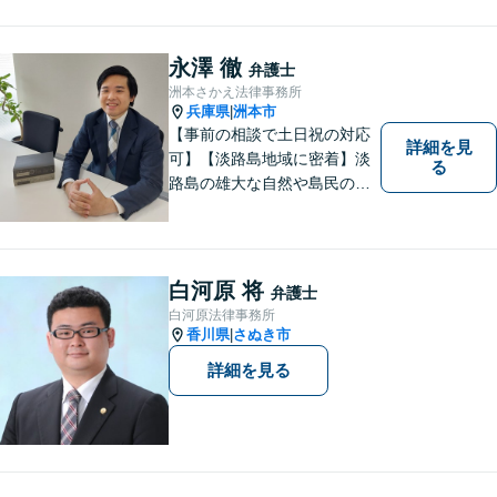
力で取り組んでいます。 相談
者の立場に寄り添い、一人ひ
とりに合ったサポートを心が
永澤 徹
弁護士
けています。【夜間・休日相
洲本さかえ法律事務所
談可能】【オンライン出張相
兵庫県
洲本市
|
談可】
【事前の相談で土日祝の対応
詳細を見
可】【淡路島地域に密着】淡
る
路島の雄大な自然や島民の
方々の温かい人柄の魅力に触
れ、この地で弁護士活動に全
力で励んでおります。事前の
ご相談で土日祝・時間外対応
白河原 将
弁護士
が可能です。
白河原法律事務所
香川県
さぬき市
|
詳細を見る