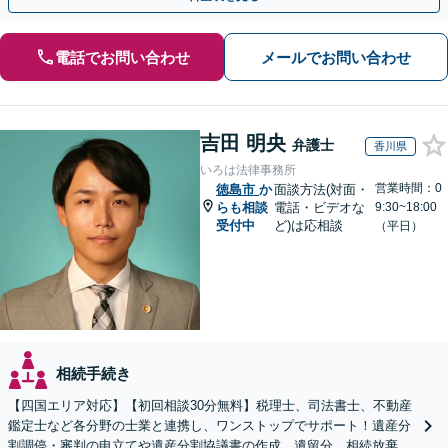
電話でお問い合わせ
メールでお問い合わせ
吉田 明央
弁護士
香川県
いろは法律事務所
営業時間：0
徳島市
か
面談方法(対面・
らも相談
電話・ビデオな
9:30~18:00
受付中
ど)は応相談
（平日）
相続手続き
【四国エリア対応】【初回相談30分無料】税理士、司法書士、不動産
鑑定士など各分野の士業と連携し、ワンストップでサポート！遺産分
割調停・審判の申立てや遺産分割協議書の作成、遺留分、相続放棄、