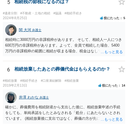
することはありませんので、数年後に借金が発見される可能性はほぼ
5
相続税の節税になるのは？
ありません。 なお、私が扱った相続放棄を検討していた案件で、期間
伸長して調査したところ、サラ金に対する過払金など相当な財産が見
#遺産分割
#不動産・土地の相続
#協議
#相続手続き
つかったため相続したという事例がありました。
2024年8月25日
役にたった
5
関 大河
弁護士
相続時に3000万円の非課税枠があります。 そして、相続人一人につき
600万円の非課税枠があります。よって、全員で相続した場合、5400
万円の非課税枠の範囲に相続が収まる場合、税金はなしです。 一人が
相続放棄すると、600万円の枠が一つ減ります。よって、4800万円の
範囲となります。 一般的には、全員で相続する方が税金はお得です。
また、全員で相続しても、話し合いの結果、親がすべて相続と決める
6
相続放棄したあとの葬儀代金はもらえるのか？
こともできます。この場合でも相続の非課税枠は、全員で相続した540
0万円分使えます。 父が亡くなり、母が全部相続すると、母から三人
#相続放棄
#相続手続き
#口座凍結解除
#相続放棄
で相続する際は、4800万円が非課税枠となります。 そうすると、母が
2019年2月13日
役にたった
14
亡くなってから相続すると、両親のどちらかが亡くなってから相続す
るより非課税の枠が減少します。 計画的に相続をするのがおすすめと
井澤 わかな
弁護士
いうことになります。これ以外にも気をつける点はあるかもしれませ
確かに、葬儀費用を相続財産から支出した後に、相続放棄申述の手続
んので、一度相談して想定するのがおすすめと思います。
をしても、単純承認をしたとみなされる「処分」にあたらないとされ
ています。 (相続放棄後に支出ではなく、葬儀の方が先に来るのが通常
だと思いますので、葬儀→葬儀費用を相続財産から支出→相続放棄申