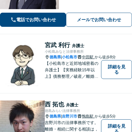
く対応。離婚問題：協議・調停・裁
判、各段階に対応。債務整理：苦しい
状況から抜け出すお手伝いをします。
電話でお問い合わせ
メールでお問い合わせ
宮武 利行
弁護士
小松島みなと法律事務所
徳島県
小松島市
中田駅
から徒歩8分
|
【小松島市と近郊地域密着の
詳細を見
弁護士】【実務経験15年以
る
上】債務整理／破産／離婚／
相続／遺言／交通事故／刑事
など幅広く対応。小松島市、
徳島市、阿南市、勝浦町など
幅広くご相談を受付中。実務
西 拓也
弁護士
経験15年以上の弁護士が誠
徳島みらい法律事務所
実、丁寧に対応致します。
徳島県
吉野川市
鴨島駅
から徒歩5分
|
【無料相談あり】
吉野川市の法律事務所です。
詳細を見
離婚・相続に関する相談は，
る