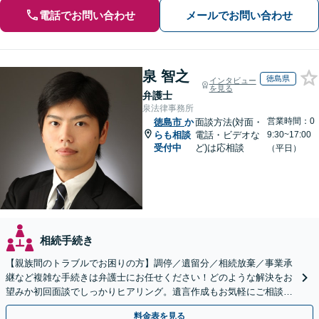
電話でお問い合わせ
メールでお問い合わせ
泉 智之
徳島県
インタビュー
を見る
弁護士
泉法律事務所
営業時間：0
徳島市
か
面談方法(対面・
らも相談
電話・ビデオな
9:30~17:00
受付中
ど)は応相談
（平日）
相続手続き
【親族間のトラブルでお困りの方】調停／遺留分／相続放棄／事業承
継など複雑な手続きは弁護士にお任せください！どのような解決をお
望みか初回面談でしっかりヒアリング。遺言作成もお気軽にご相談く
ださい。
料金表を見る