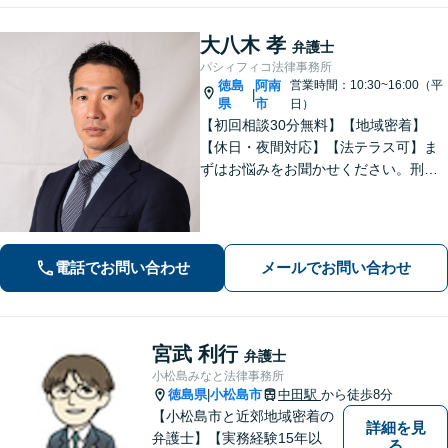
大八木 孝
弁護士
パシィフィコ法律事務所
徳島
阿南
営業時間：10:30~16:00（平
|
県
市
日）
【初回相談30分無料】【地域密着】
【休日・夜間対応】【法テラス可】ま
ずはお悩みをお聞かせください。刑事
事件：元検察官の経験を活かし、幅広
く対応。離婚問題：協議・調停・裁
判、各段階に対応。債務整理：苦しい
状況から抜け出すお手伝いをします。
電話でお問い合わせ
メールでお問い合わせ
宮武 利行
弁護士
小松島みなと法律事務所
徳島県
小松島市
中田駅
から徒歩8分
|
【小松島市と近郊地域密着の
詳細を見
弁護士】【実務経験15年以
る