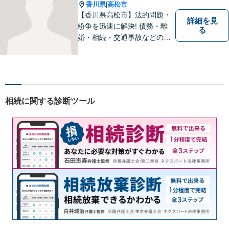
香川県
高松市
|
【香川県高松市】法的問題・
詳細を見
紛争を迅速に解決! 債務・離
る
婚・相続・交通事故などの問
題でお困り方はぜひ一度ご相
談ください。
相続に関する診断ツール