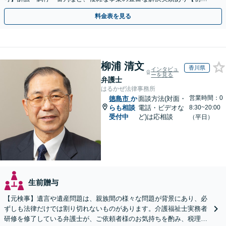
相談無料】初回面談のみで解決できるケースもあります
料金表を見る
柳浦 清文
香川県
インタビュ
ーを見る
弁護士
はるかぜ法律事務所
営業時間：0
徳島市
か
面談方法(対面・
らも相談
電話・ビデオな
8:30~20:00
受付中
ど)は応相談
（平日）
生前贈与
【元検事】遺言や遺産問題は、親族間の様々な問題が背景にあり、必
ずしも法律だけでは割り切れないものがあります。介護福祉士実務者
研修を修了している弁護士が、ご依頼者様のお気持ちを酌み、税理士