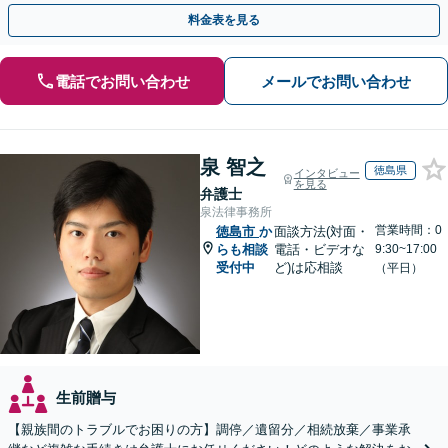
など他士業とも密接に連携しながら丁寧に対応いたします。
料金表を見る
電話でお問い合わせ
メールでお問い合わせ
泉 智之
徳島県
インタビュー
を見る
弁護士
泉法律事務所
営業時間：0
徳島市
か
面談方法(対面・
らも相談
電話・ビデオな
9:30~17:00
受付中
ど)は応相談
（平日）
生前贈与
【親族間のトラブルでお困りの方】調停／遺留分／相続放棄／事業承