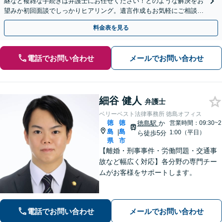
継など複雑な手続きは弁護士にお任せください！どのような解決をお
望みか初回面談でしっかりヒアリング。遺言作成もお気軽にご相談く
ださい。
料金表を見る
電話でお問い合わせ
メールでお問い合わせ
細谷 健人
弁護士
ベリーベスト法律事務所 徳島オフィス
徳
徳
徳島駅
か
営業時間：09:30~2
島
島
|
1:00（平日）
ら徒歩5分
県
市
【離婚・刑事事件・労働問題・交通事
故など幅広く対応】各分野の専門チー
ムがお客様をサポートします。
電話でお問い合わせ
メールでお問い合わせ