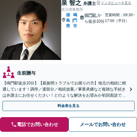
泉 智之
弁護士
インタビューを見る
泉法律事務所
徳
鳴
鳴門駅
か
営業時間：09:30~
島
門
|
17:00（平日）
ら徒歩10分
県
市
生前贈与
【鳴門駅徒歩10分】【親族間トラブルでお困りの方】地元の相続に精
通しています！調停／遺留分／相続放棄／事業承継など複雑な手続き
は弁護士にお任せください！どのような解決をお望みか初回面談でし
っかりヒアリング。遺言作成もお気軽にご相談ください。
料金表を見る
電話でお問い合わせ
メールでお問い合わせ