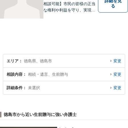
詳細を見
相談可能】市民の皆様の正当
る
な権利や利益を守り、実現す
るために市民の皆さんに寄り
添って、一つ一つの事案に丁
寧に対応してまいります。ご
相談者様のお話をじっくり聴
き、最適な解決方法をご提案
いたします。
エリア
徳島県、徳島市
変更
相談内容
相続・遺言、生前贈与
変更
詳細条件
未選択
変更
徳島市から近い生前贈与に強い弁護士