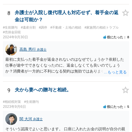
8
弁護士が入院し復代理人も対応せず、着手金の返
金は可能か？
#生前贈与
#遺産分割
#調停
#不動産・土地の相続
#家族間の相続トラブル
#売掛金回収
2024年9月30日
役にたった
8
高島 秀行
弁護士
最初に支払った着手金が返金されないのはなぜでしょうか？依頼した
仕事が途中でできなくなったのに、返金しなくても良いのでしょう
か？消費者が一方的に不利になる契約は無効ではありませんか？
着手金は、前の弁護士が倒れるまでにやった仕事に応じて清算する義
務があると思います。 倒れた弁護士が所属する弁護士会に相談さ
れた方がよいと思います。 倒れた弁護士は脳梗塞で倒れたようで
9
夫から妻への贈与と相続。
すが、 判断能力があり、復代理を倒れた弁護士の判断で復代理を
選任したのか 即ち、復代理人の選任は有効なのかという問題もあ
#相続税対策
#生前贈与
ると思います。
2023年9月6日
役にたった
5
関 大河
弁護士
そういう認識でよいと思います。 口座に入れたお金の説明が自分の親