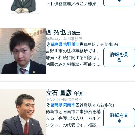
上】債務整理／破産／離婚／
相続／遺言／交通事故／刑事
など幅広く対応。小松島市、
徳島市、阿南市、勝浦町など
幅広くご相談を受付中。実務
西 拓也
弁護士
経験15年以上の弁護士が誠
徳島みらい法律事務所
実、丁寧に対応致します。
徳島県
吉野川市
鴨島駅
から徒歩5分
|
【無料相談あり】
吉野川市の法律事務所です。
詳細を見
離婚・相続に関する相談は，
る
初回のみ無料相談が可能です
（要予約，事務所にお越しい
ただける方のみ。電話相談不
可。）。
立石 量彦
弁護士
あなん共同法律事務所
徳島県
阿南市
徳島駅
から徒歩8分
|
徳島市と阿南市に事務所を構
詳細を見
える「弁護士法人リーガルア
る
クシス」の代表です。相談い
ただいた方の親族のつもりで