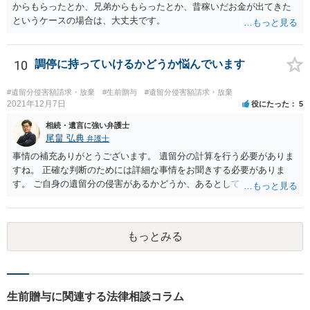
からもらったとか、兄弟からもらったとか、昔稼いだお金が出てきた
というケースの場合は、大丈夫です。
10
調停に持っていけるかどうか悩んでいます
#遺留分侵害額請求・放棄
#生前贈与
#遺留分侵害額請求・放棄
2021年12月7日
役にたった
5
相続・遺言に強い弁護士
尾畠 弘典
弁護士
事情の補充ありがとうございます。 遺留分の計算を行う必要がありま
すね。 正確な判断のためには詳細な事情をお聞きする必要がありま
す。 ご自身の遺留分の侵害があるかどうか、あるとしてどの程度の金
額となるかを正確に把握されたいのであれば、一度お近くの弁護士に
相談されるのが良いと思います。
もっとみる
生前贈与に関連する法律相談コラム