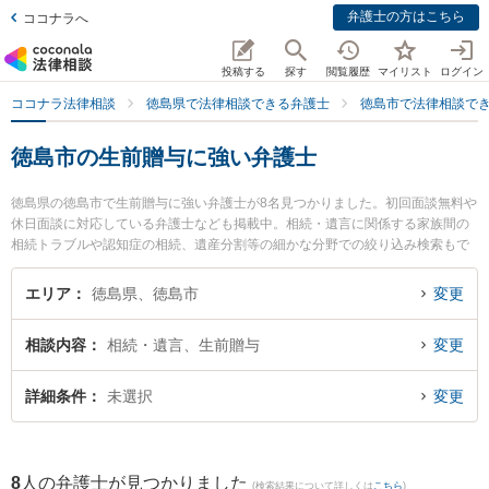
弁護士の方はこちら
ココナラへ
投稿する
探す
閲覧履歴
マイリスト
ログイン
ココナラ法律相談
徳島県で法律相談できる弁護士
徳島市で法律相談で
徳島市の生前贈与に強い弁護士
徳島県の徳島市で生前贈与に強い弁護士が8名見つかりました。初回面談無料や
休日面談に対応している弁護士なども掲載中。相続・遺言に関係する家族間の
相続トラブルや認知症の相続、遺産分割等の細かな分野での絞り込み検索もで
き便利です。特にベリーベスト法律事務所 徳島オフィスの細谷 健人弁護士や弁
護士法人津川総合法律事務所の遠藤 理恵子弁護士、弁護士法人徳島合同法律事
エリア
徳島県、徳島市
変更
務所の堀金 博弁護士のプロフィール情報や弁護士費用、強みなどが注目されて
います。『徳島市で土日や夜間に発生した生前贈与のトラブルを今すぐに弁護
相談内容
相続・遺言、生前贈与
変更
士に相談したい』『生前贈与のトラブル解決の実績豊富な近くの弁護士を検索
したい』『初回相談無料で生前贈与を法律相談できる徳島市内の弁護士に相談
予約したい』などでお困りの相談者さんにおすすめです。
詳細条件
未選択
変更
8
人の弁護士が見つかりました
(検索結果について詳しくは
こちら
)