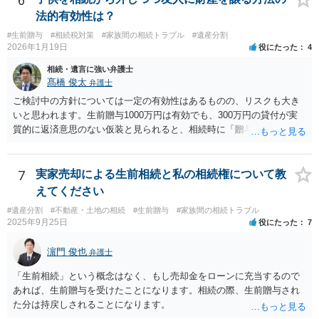
6
法的有効性は？
#生前贈与
#相続税対策
#家族間の相続トラブル
#遺産分割
2026年1月19日
役にたった
4
相続・遺言に強い弁護士
髙橋 俊太
弁護士
ご検討中の方針については一定の有効性はあるものの、リスクも大き
いと思われます。生前贈与1000万円は有効でも、300万円の貸付が実
質的に返済意思のない仮装と見られると、相続時に「贈与」と評価さ
れ、子から遺留分侵害額請求を受ける可能性があります。 その他の方
法として考えられるものとしては、 ①信託（家族信託・目的信託） 財
産を信託口に移し、受託者（信頼できる友人や専門職）に管理させ、
7
実家売却による生前相続と私の相続権について教
・生存中はあなたの生活費・介護費に優先充当 ・残余を友人や慈善団
えてください
体へ と使途を厳格に指定。相続ではなく信託帰属になるため、子の関
#遺産分割
#不動産・土地の相続
#生前贈与
#家族間の相続トラブル
与を大きく排除できます。 ②遺言＋生命保険の組合せ 生活資金は手元
2025年9月25日
役にたった
7
に残し、余剰資金で受取人を友人・団体にした保険を活用。保険金は
相続財産とは別枠で、遺留分対策にも有効と思われます。 ③負担付死
濵門 俊也
弁護士
因贈与 「介護・見守り等を条件に、死亡時に財産を渡す」契約。条件
不履行なら無効にでき、老後の安心を担保できます。 ④ 寄附予約＋解
「生前相続」という概念はなく、もし売却金をローンに充当するので
除条件 慈善団体への寄附を予約しつつ、資金不足時は解除できる条項
あれば、生前贈与を受けたことになります。相続の際、生前贈与され
を設定。 などがあり得るかと思われます。
た分は持戻しされることになります。