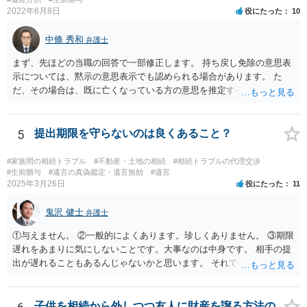
2022年6月8日
役にたった
10
中條 秀和
弁護士
まず、先ほどの当職の回答で一部修正します。 持ち戻し免除の意思表
示については、黙示の意思表示でも認められる場合があります。 た
だ、その場合は、既に亡くなっている方の意思を推定することになり
ますので、なかなか立証のハードルは高いと思われます。それゆえ、
持ち戻し免除の意思表示は書面で明確にしておいていただくべきとい
う結論は変わりません。 誤解を与えるような回答でした。失礼しまし
5
提出期限を守らないのは良くあること？
た。 文言については、「〇〇に対する生前贈与による特別受益の持ち
戻しをすべて免除する」というのがオーソドックスなものですが、ご
#家族間の相続トラブル
#不動産・土地の相続
#相続トラブルの代理交渉
心配ならば、弁護士のところに行って、特別受益となりそうな贈与に
#生前贈与
#遺言の真偽鑑定・遺言無効
#遺言
2025年3月26日
役にたった
11
ついて説明した上で、適切な文言についてご相談してみてはいかがで
しょうか。
鬼沢 健士
弁護士
①与えません。 ②一般的によくあります。珍しくありません。 ③期限
遅れをあまりに気にしないことです。大事なのは中身です。 相手の提
出が遅れることもあるんじゃないかと思います。 それでもあなた有利
にはなりません。
子供を相続から外しつつ友人に財産を譲る方法の