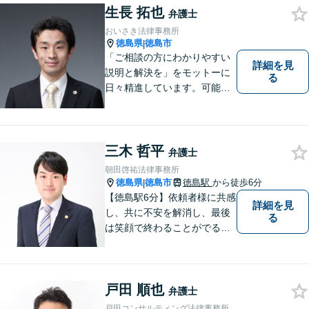
務整理など）を中心に、社会
生長 拓也
弁護士
的事件にも対応いたします。
おいさき法律事務所
お気軽にご相談ください。
徳島県
徳島市
|
「ご相談の方にわかりやすい
詳細を見
説明と解決を」をモットーに
る
日々精進しています。可能な
限り難解な専門用語をかみ砕
いて説明し、トラブルに遭い
不安な思いを抱えられている
三木 哲平
弁護士
朝田啓祐法律事務所
徳島県
徳島市
徳島駅
から徒歩6分
|
【徳島駅6分】依頼者様に共感
詳細を見
し、共に不安を解消し、最後
る
は笑顔で終わることがでるよ
うに取り組んで参ります。 じ
っくりとご相談者のお話しを
聴くことを第一と考えて、ご
戸田 順也
相談にのっています。 まずは
弁護士
ご相談ください。
戸田コンサルティング法律事務所