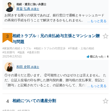
相続・遺言に強い弁護士
尾畠 弘典
弁護士
お聞きする限りの状況であれば、銀行窓口で通帳とキャッシュカード
の再発行手続を行うことで解決できるかもしれません。
3
相続トラブル：兄の未払給与主張とマンション贈
与問題
#家族間の相続トラブル
#相続トラブルの代理交渉
#不動産・土地の相続
#生前贈与
#協議
#遺産分割
2025年2月5日
役にたった
6
和田 史郎
弁護士
①その通りだと思います。 ②可能性といのはゼロとは言えません。 た
だ、公証人役場の印を押した贈与契約書、贈与税の支払事実、登記に
「贈与」と記載されていること、の証拠からして、兄の主張は通らな
いようには思います。 ③④その通りだと思います。 話し合いで折り合
わなければ、遺産分割調停を申し立てて進めるのがベターのような気
がしますね。
4
相続についての遺産分割
#遺産分割
#生前贈与