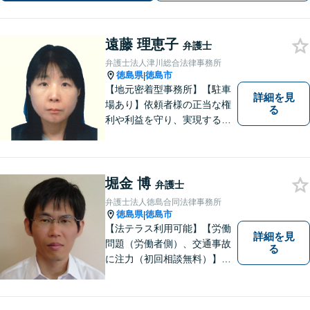
遠藤 理恵子
弁護士
弁護士法人津川総合法律事務所
徳島県
徳島市
|
【地元密着型事務所】【駐車
詳細を見
場あり】依頼者様の正当な権
る
利や利益を守り、実現するた
め、あらゆる努力を惜しみま
せん。寄り添い、細心の注意
を払い、丁寧に対処してまい
ります。個人・法人問わずあ
堀金 博
弁護士
らゆる問題に対応可能！
弁護士法人徳島合同法律事務所
徳島県
徳島市
|
【法テラス利用可能】【労働
詳細を見
問題（労働者側）、交通事故
る
に注力（初回相談無料）】市
民の生活に関わる身近な事件
（労働問題/交通事故/不動産賃
貸借/消費者問題/離婚/相続/債