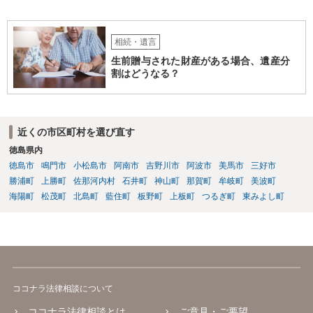
相続・遺言
生前贈与された財産がある場合、遺産分
割はどうなる？
近くの市区町村を選び直す
徳島県内
徳島市
鳴門市
小松島市
阿南市
吉野川市
阿波市
美馬市
三好市
勝浦町
上勝町
佐那河内村
石井町
神山町
那賀町
牟岐町
美波町
海陽町
松茂町
北島町
藍住町
板野町
上板町
つるぎ町
東みよし町
ココナラ法律相談について
ココナラ法律相談とは
ご意見・ご要望