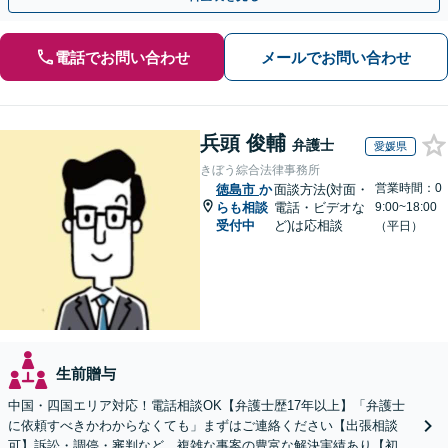
電話でお問い合わせ
メールでお問い合わせ
兵頭 俊輔
弁護士
愛媛県
きぼう綜合法律事務所
営業時間：0
徳島市
か
面談方法(対面・
らも相談
電話・ビデオな
9:00~18:00
受付中
ど)は応相談
（平日）
生前贈与
中国・四国エリア対応！電話相談OK【弁護士歴17年以上】「弁護士
に依頼すべきかわからなくても」まずはご連絡ください【出張相談
可】訴訟・調停・審判など、複雑な事案の豊富な解決実績あり【初回