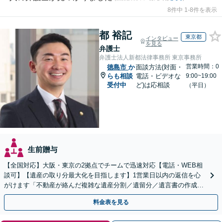
8件中 1-8件を表示
都 裕記
東京都
インタビュー
を見る
弁護士
弁護士法人新都法律事務所 東京事務所
営業時間：0
徳島市
か
面談方法(対面・
らも相談
電話・ビデオな
9:00~19:00
受付中
ど)は応相談
（平日）
生前贈与
【全国対応】大阪・東京の2拠点でチームで迅速対応【電話・WEB相
談可】【遺産の取り分最大化を目指します】1営業日以内の返信を心
がけます「不動産が絡んだ複雑な遺産分割／遺留分／遺言書の作成・
執行／事業承継など、お任せください」【休日相談あり】
料金表を見る