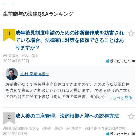
生前贈与の法律Q&Aランキング
1
成年後見制度申請のための診断書作成を妨害され
ている場合、法律家に対策を依頼できることはあ
りますか？
#生前贈与
#DV・暴力
2020年7月22日
役にたった
30
辻村 幸宏
弁護士
診断書がなくても後見申立自体はできますので、このような状況自体
を含めて家裁とご相談いただければと思います。 できる限りのご本人
の判断能力に関する書類（周辺の方の陳述書、医師からの聴取書等）
を整え、家裁の鑑定を経る前提で鑑定費用の予納金を用意し、申立て
をしていただければそこから先は進むのではないかと存じます。 ま
た、Aさんの意向を酌みすぎるあまりに後見申立ができない状況にして
2
成人後の口座管理、法的根拠と親への説得方法
いる施設の問題もありますので、当該地域の地域包括支援センターに
ご相談されるのもひとつの方法です。
#家族間の相続トラブル
#調停
#協議
#生前贈与
#成年後見(生前の財産管理)
2022年6月1日
役にたった
16