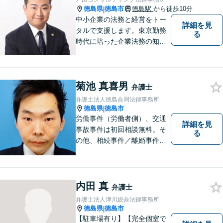
徳島県
徳島市
徳島駅
から徒歩10分
|
中小企業の法務と経営をトー
詳細を見
タルで支援します。東京勤務
る
時代に培った企業法務の知見
と中小企業診断士としての経
営の知見のシナジーで、徳島
の中小企業を中心に支援しま
菊池 真喜男
す。
弁護士
弁護士法人徳島合同法律事務所
徳島県
徳島市
|
労働事件（労働者側）、交通
詳細を見
事故事件は初回相談無料。そ
る
の他、相続事件／離婚事件／
債務整理／行政事件など、幅
広い問題に対応可能！完全個
室対応でプライバシーが守ら
れます。【無料駐車場】
内田 真
弁護士
弁護士法人津川総合法律事務所
徳島県
徳島市
|
【駐車場有り】【完全個室で