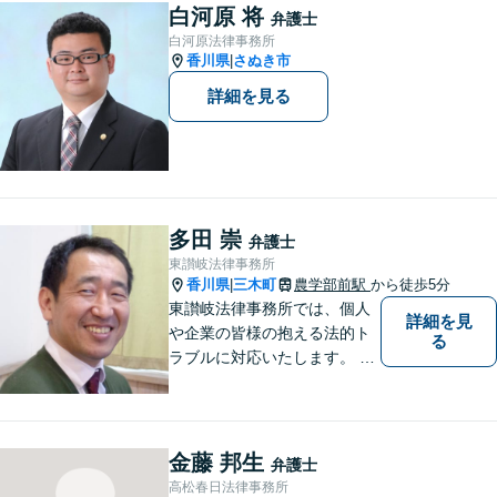
ご相談で土日祝・時間外対応
白河原 将
弁護士
が可能です。
白河原法律事務所
香川県
さぬき市
|
詳細を見る
多田 崇
弁護士
東讃岐法律事務所
香川県
三木町
農学部前駅
から徒歩5分
|
東讃岐法律事務所では、個人
詳細を見
や企業の皆様の抱える法的ト
る
ラブルに対応いたします。 高
松まで行くのは少し遠いとい
う方は、当事務所をご利用く
ださい。
金藤 邦生
弁護士
高松春日法律事務所