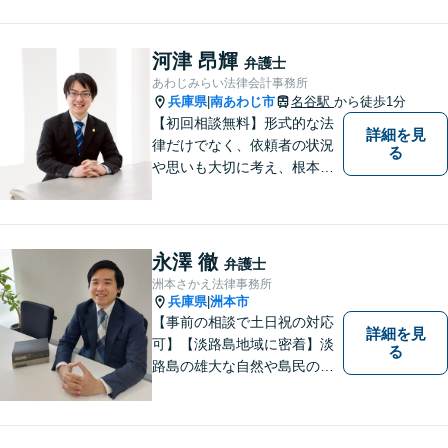
親身になり、本音ベースの相
談を心がけています。最近の
中心的取扱分野は遺産分割事
河津 昂輝
弁護士
件。徳島県出身。東京大学法
あわじみらい法律会計事務所
学部卒。
兵庫県
南あわじ市
名谷駅
から徒歩1分
|
【初回相談無料】形式的な法
詳細を見
律だけでなく、依頼者の状況
る
や思いも大切に考え、根本的
なトラブル解決を目指して全
力で取り組んでいます。 相談
者の立場に寄り添い、一人ひ
とりに合ったサポートを心が
永澤 徹
弁護士
けています。【夜間・休日相
洲本さかえ法律事務所
談可能】【オンライン出張相
兵庫県
洲本市
|
談可】
【事前の相談で土日祝の対応
詳細を見
可】【淡路島地域に密着】淡
る
路島の雄大な自然や島民の
方々の温かい人柄の魅力に触
れ、この地で弁護士活動に全
力で励んでおります。事前の