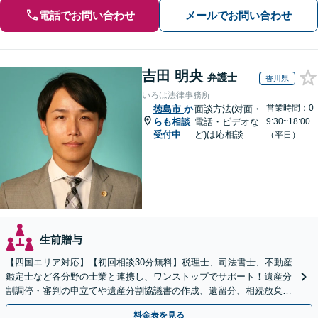
電話でお問い合わせ
メールでお問い合わせ
吉田 明央
弁護士
香川県
いろは法律事務所
営業時間：0
徳島市
か
面談方法(対面・
らも相談
電話・ビデオな
9:30~18:00
受付中
ど)は応相談
（平日）
生前贈与
【四国エリア対応】【初回相談30分無料】税理士、司法書士、不動産
鑑定士など各分野の士業と連携し、ワンストップでサポート！遺産分
割調停・審判の申立てや遺産分割協議書の作成、遺留分、相続放棄、
遺言書など幅広いご相談に対応【オンライン面談OK】
料金表を見る