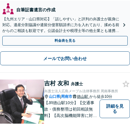
自筆証書遺言の作成
【九州エリア・山口県対応】「話しやすい」と評判の弁護士が親身に
対応。遺産分割協議や遺留分侵害額請求に力を入れており、揉める前
からのご相談も歓迎です。公認会計士や税理士等の他士業とも連携
し、円満な解決を全力でサポートいたします。
料金表を見る
メールでお問い合わせ
吉村 友和
弁護士
弁護士法人広島メープル法律事務所 周南事務所
山口県
周南市
徳山駅
から徒歩10分
|
【JR徳山駅10分】【交通事
詳細を見
故・債務整理は初回相談無
る
料】【高次脳機能障害に対応
可】依頼者の希望や気持ちを
真摯に受け止め、粘り強く対