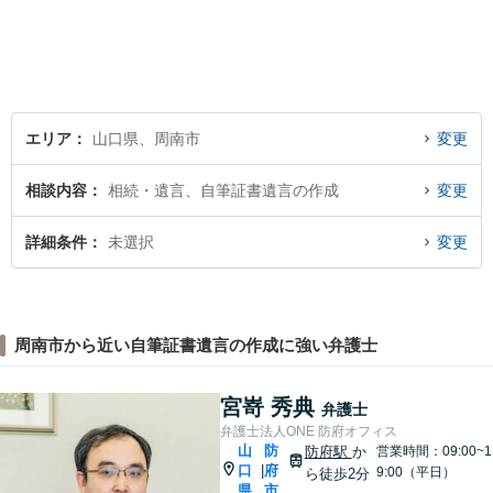
応。「人生・企業運営のパー
トナー」として、お客さまに
寄り添いますので、お気軽に
ご相談ください。
エリア
山口県、周南市
変更
相談内容
相続・遺言、自筆証書遺言の作成
変更
詳細条件
未選択
変更
周南市から近い自筆証書遺言の作成に強い弁護士
宮嵜 秀典
弁護士
弁護士法人ONE 防府オフィス
山
防
防府駅
か
営業時間：09:00~1
口
府
|
9:00（平日）
ら徒歩2分
県
市