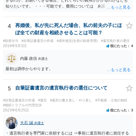
きるのか、お願いできる場合、どれくらいの費用がかかるのかなども
知りたいです。 ・・・可能です。費用については 弁護士と直接面談
の上 内容を確認し 協議の上個別に契約によって決まることになっ
ています。 やはり、成人した子のことまでごちゃごちゃ考えず、自分
の事だけ考えるべきなのでしょうか ・・・お子さんの事をまで含め良
4
再婚後、私が先に死んだ場合、私の前夫の子にほ
い解決案があればお悩みになるのは当然と言えば当然のことです。 彼
ぼ全ての財産を相続させることは可能？
と親子関係を結びたいと思っているが、名字は変えたくない・・・養
#財産分与
#自筆証書遺言の作成
#成年後見(生前の財産管理)
#遺言執行者の選任
子縁組の必要があり 氏も変更することになります。 しかし 彼は成人
2019年9月3日
役にたった
4
しているとは言え、自分の子と私の連れ子、全て平等にしたいと希
望。もちろん私もそうできればと思います。 ・・・婚姻前の契約 あ
内藤 政信
弁護士
るいは 遺言書などで その意思を実現する方法はあります。 弁護
士に相談してみてください。
最初は調停からやります。
5
自筆証書遺言の遺言執行者の選任について
#自筆証書遺言の作成
#遺言
#遺言の書き直し・やり直し
#不動産・土地の相続
#相続トラブルの代理交渉
2023年6月25日
役にたった
3
大石 誠
弁護士
・遺言執行者を専門家に依頼するには ⇒事前に遺言執行者に就任する