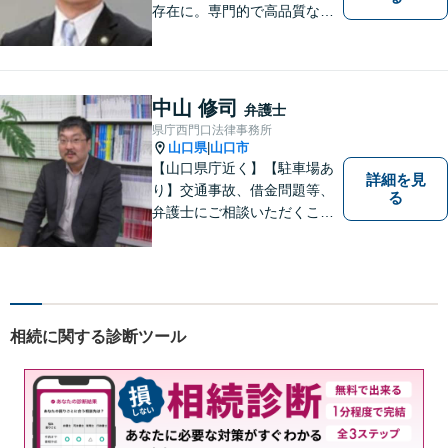
存在に。専門的で高品質なリ
ーガルサービスを提供しま
す。
中山 修司
弁護士
県庁西門口法律事務所
山口県
山口市
|
【山口県庁近く】【駐車場あ
詳細を見
り】交通事故、借金問題等、
る
弁護士にご相談いただくこと
で解決の道筋が開ける可能性
が高まります。ぜひ一度ご相
談ください。専門知識を有す
る弁護士が、客観的視点から
事案を検討し、最適の解決方
相続に関する診断ツール
法を探ります。