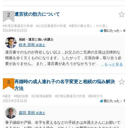
か、推定相続人たる夫に「その他著しい非行」があったか否かです。
「廃除」は遺言でも可能です（民法８９３条）。 弁護士に具体的な事
情を話して相談して、「廃除」が可能か、実際に法律相談を受けるこ
2
遺言状の効力について
とをお勧めします。
#自筆証書遺言の作成
#公正証書遺言の作成
#遺言の書き直し・やり直し
2018年8月23日
役にたった
6
相続・遺言に強い弁護士
鈴木 崇裕
弁護士
遺言書そのものが存在しない以上，お父上のご兄弟の主張は法律的な
根拠を全く欠くものになります。 したがって，主張自体，取り合う必
要がありません。 また，遺言書があろうがなかろうが，お父上のご兄
弟と面会しなければならない義務はもともとありません。 峰岸先生の
ご回答にもありますが， 代理人弁護士をたてて，その弁護士から相手
方に対して， ・相続に関する主張は法的根拠がなく，一切応じないこ
3
再婚時の成人連れ子の名字変更と相続の悩み解決
と ・今後一切の連絡をしてこないでほしいこと ・連絡を継続してくる
方法
ようであれば警察への通報や法的措置も辞さないこと などを記載した
#遺言
#相続放棄
#口座凍結解除
#自筆証書遺言の作成
#財産分与
書面を発送してもらうことがよろしいように思います。
2021年2月21日
役にたった
7
森田 英樹
弁護士
養子縁組や戸籍、名字を変えるなどの手続きは弁護士さんにお願いで