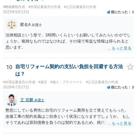
#離婚書類作成
#自筆証書遺言の作成
#公正証書遺言の作成
2023年9月13日
役にたった
1
匿名A
弁護士
法律相談という形で、1時間いくらというお願いしてみたらいかがでし
ょうか。複雑なものではなければ、その場で有益な情報は得られると
思います。
10
自宅リフォーム契約の支払い負担を回避する方法
は？
#自筆証書遺言の作成
#遺言
#個人・プライベート
#公正証書遺言の作成
2026年7月27日
役にたった
2
王 宣麟
弁護士
懇意にしている男性に自宅のリフォーム費用を立て替えてもらった、
改修工事の契約名義はご自身という状況になりますでしょうか。 もし
そうであれば原則債務を負うのは契約であるため、残代金を捻出して
もらうよう約束した男性に支払いをお願いするしかないように思われ
ます。 入籍した場合でも、原則契約者が単独で全ての債務を負うこと