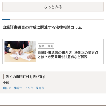
には変わりがありません。 なかなか対応に難しい案件であり、公開の
もっとみる
場でアドバイスを行うのも限界があるように思われますので、資料等
を持参のうえ個別に弁護士に相談されることをお勧めします。
自筆証書遺言の作成に関連する法律相談コラム
相続・遺言
自筆証書遺言の書き方│法改正の変更点
とは？必要書類や注意点など解説
近くの市区町村を選び直す
中部
山口市
防府市
下松市
周南市