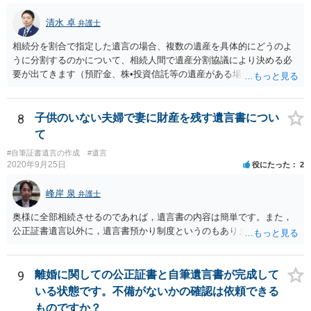
清水 卓
弁護士
相続分を割合で指定した遺言の場合、複数の遺産を具体的にどうのよ
うに分割するのかについて、相続人間で遺産分割協議により決める必
要が出てきます（預貯金、株•投資信託等の遺産がある場合に、どの遺
産についても相続分の割合で分けるのか、預貯金はある相続人に、株•
投資信託は他の相続人にというような分け方をするのか等について
は、相続人間で遺産分割協議により決める必要があります）。
8
子供のいない夫婦で妻に財産を残す遺言書につい
て
#自筆証書遺言の作成
#遺言
2020年9月25日
役にたった
2
峰岸 泉
弁護士
奥様に全部相続させるのであれば，遺言書の内容は簡単です。また，
公正証書遺言以外に，遺言書預かり制度というのもあります。
9
離婚に関しての公正証書と自筆遺言書が完成して
いる状態です。不備がないかの確認は依頼できる
ものですか？