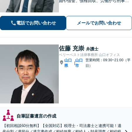
婚や借金、債権回収、労働から刑事事
件まで幅広く対応しております。話し
やすい雰囲気づくりを何より大切にし
ています。どんな小さなお悩みでも誠
電話でお問い合わせ
メールでお問い合わせ
心誠意お伺いいたします。気軽にご相
談ください
佐藤 充崇
弁護士
ベリーベスト法律事務所 山口オフィス
山口
山口
営業時間：09:30~21:00（平
|
県
市
日）
自筆証書遺言の作成
【初回相談60分無料】【全国対応】税理士・司法書士と連携可能！遺
産分割／遺留分／遺言書作成／相続放棄／相続人・財産調査／相続税