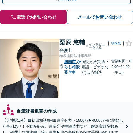
電話でお問い合わせ
メールでお問い合わせ
栗原 悠輔
福岡県
インタビュ
ーを見る
弁護士
赤坂協同法律事務所
営業時間：0
周南市
か
面談方法(対面・
らも相談
電話・ビデオな
9:00~21:00
受付中
ど)は応相談
（平日）
自筆証書遺言の作成
【天神駅1分】🟥初回相談0円🟥遺産分割・1500万▶4000万円に増額し
た事例あり！不動産絡み、遺留分侵害額請求など、解決実績多数あ
り。税理士や司法書士等と連携▶他の事務所を探す手間が省けます！