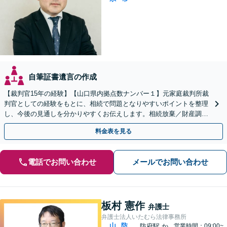
自筆証書遺言の作成
【裁判官15年の経験】【山口県内拠点数ナンバー１】元家庭裁判所裁
判官としての経験をもとに、相続で問題となりやすいポイントを整理
し、今後の見通しを分かりやすくお伝えします。相続放棄／財産調査
／遺言書作成・執行も幅広く対応可能【夜間対応】
料金表を見る
電話でお問い合わせ
メールでお問い合わせ
板村 憲作
弁護士
弁護士法人いたむら法律事務所
山
防
防府駅
か
営業時間：09:00~