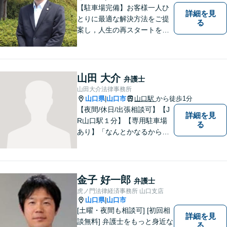
【駐車場完備】お客様一人ひ
詳細を見
とりに最適な解決方法をご提
る
案し，人生の再スタートをお
手伝い！離婚問題／相続問題
／企業法務など、幅広い法律
トラブルに対応。【初回面談
無料】お気軽にご相談くださ
山田 大介
弁護士
い。
山田大介法律事務所
山口県
山口市
山口駅
から徒歩1分
|
【夜間/休日/出張相談可】【J
詳細を見
R山口駅１分】【専用駐車場
る
あり】「なんとかなるから大
丈夫」ではなく、まずはその
お悩みをお聞かせください。
個人・法人問わず、お困りの
方はお気軽にご相談くださ
金子 好一郎
弁護士
い。
虎ノ門法律経済事務所 山口支店
山口県
山口市
|
[土曜・夜間も相談可] [初回相
詳細を見
談無料] 弁護士をもっと身近な
る