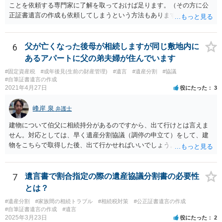
ことを依頼する専門家に了解を取っておけば足ります。（その方に公
正証書遺言の作成も依頼してしまうという方法もあります） 事前に了
解を取るだけであれば、契約は不要ですし、契約料を払う必要もあり
ません。 遺言執行者に就任し、遺言執行が完了したときの報酬だけ、
弁護士費用としてかかります。 ・亡くなった際に、法務局に預けた自
6
父が亡くなった後母が相続しますが同じ敷地内に
筆証書遺言の存在を親族がなかったものにされる可能性 ⇒自筆の遺言
あるアパートに父の弟夫婦が住んでいます
書を法務局に保管した場合、死亡後、法務局に遺言書の有無を照会す
#固定資産税
#成年後見(生前の財産管理)
#遺言
#遺産分割
#協議
ることになりますので、「法務局に預けた自筆証書遺言の存在を親族
#自筆証書遺言の作成
がなかったもの」にすることはできません。 存在をなかったものにす
2021年4月27日
役にたった
3
るというよりも、遺言の効力を争う（遺言は無効だ）と主張する場合
がありえますが、その予防方法は、遺言者と面談してみないと判断が
峰岸 泉
弁護士
難しいです。
建物について伯父に相続持分があるのですから、出て行けとは言えま
せん。対応としては、早く遺産分割協議（調停の申立て）をして、建
物をこちらで取得した後、出て行かせればいいでしょう。 建物の固定
資産税については、持分に応じた負担が考えられますが、時効にかか
っていない部分については請求すればいいと思います。 なお、家賃に
ついては、お父様自身が遺産分割手続をしなかったのですから、あき
7
遺言書で割合指定の際の遺産協議分割書の必要性
らめるしかないと思います。
とは？
#遺産分割
#家族間の相続トラブル
#相続税対策
#公正証書遺言の作成
#自筆証書遺言の作成
#遺言
2025年3月23日
役にたった
2