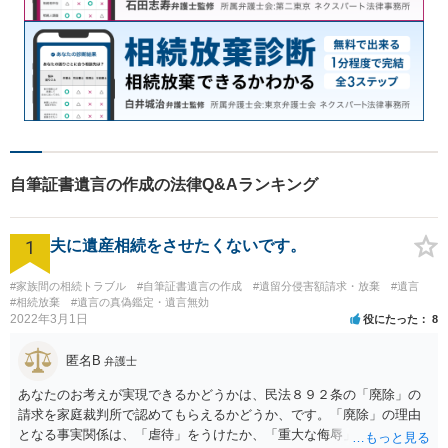
自筆証書遺言の作成の法律Q&Aランキング
1
夫に遺産相続をさせたくないです。
#家族間の相続トラブル
#自筆証書遺言の作成
#遺留分侵害額請求・放棄
#遺言
#相続放棄
#遺言の真偽鑑定・遺言無効
2022年3月1日
役にたった
8
匿名B
弁護士
あなたのお考えが実現できるかどうかは、民法８９２条の「廃除」の
請求を家庭裁判所で認めてもらえるかどうか、です。「廃除」の理由
となる事実関係は、「虐待」をうけたか、「重大な侮辱」を受けた