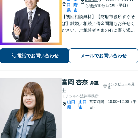
口
府
|
17:30（平日）
ら徒歩10分
県
市
【初回相談無料】【防府市役所すぐそ
ば】離婚／相続／借金問題もお任せく
ださい。ご相談者さまの心に寄り添っ
た支援を大切にしています。地元出身
の弁護士が多数在籍しており地域に密
着した事務所です。お気軽にご相談く
電話でお問い合わせ
メールでお問い合わせ
ださい！
富岡 杏奈
弁護
インタビューを見
る
士
ミチシルベ法律事務所
山口
山口
営業時間：10:00~12:00（平
|
県
市
日）