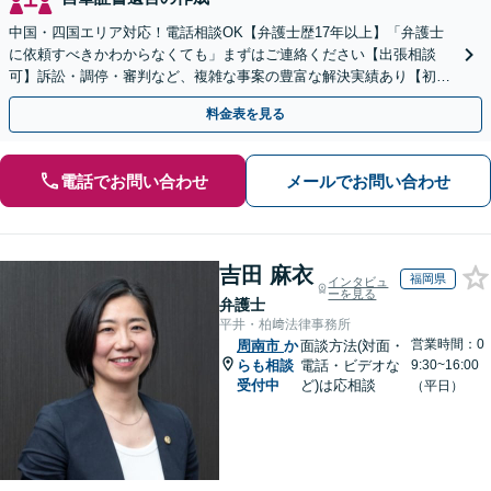
中国・四国エリア対応！電話相談OK【弁護士歴17年以上】「弁護士
に依頼すべきかわからなくても」まずはご連絡ください【出張相談
可】訴訟・調停・審判など、複雑な事案の豊富な解決実績あり【初回
相談無料】初回面談のみで解決できるケースもあります
料金表を見る
電話でお問い合わせ
メールでお問い合わせ
吉田 麻衣
福岡県
インタビュ
ーを見る
弁護士
平井・柏﨑法律事務所
営業時間：0
周南市
か
面談方法(対面・
らも相談
電話・ビデオな
9:30~16:00
受付中
ど)は応相談
（平日）