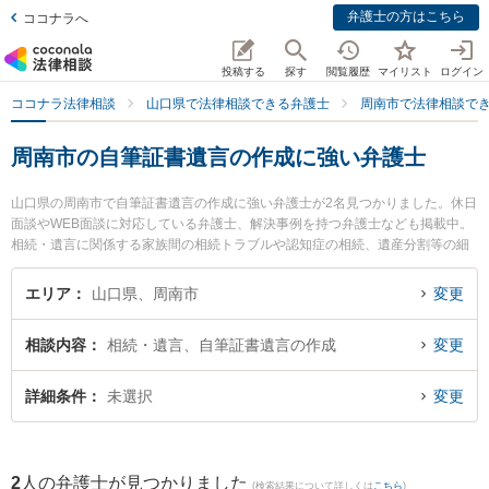
弁護士の方はこちら
ココナラへ
投稿する
探す
閲覧履歴
マイリスト
ログイン
ココナラ法律相談
山口県で法律相談できる弁護士
周南市で法律相談で
周南市の自筆証書遺言の作成に強い弁護士
山口県の周南市で自筆証書遺言の作成に強い弁護士が2名見つかりました。休日
面談やWEB面談に対応している弁護士、解決事例を持つ弁護士なども掲載中。
相続・遺言に関係する家族間の相続トラブルや認知症の相続、遺産分割等の細
かな分野での絞り込み検索もでき便利です。特に弁護士法人ＯＮＥ 周南オフィ
スの前田 浩志弁護士や弁護士法人広島メープル法律事務所 周南事務所の吉村
エリア
山口県、周南市
変更
友和弁護士のプロフィール情報や弁護士費用、強みなどが注目されています。
『周南市で土日や夜間に発生した自筆証書遺言の作成のトラブルを今すぐに弁
相談内容
相続・遺言、自筆証書遺言の作成
変更
護士に相談したい』『自筆証書遺言の作成のトラブル解決の実績豊富な近くの
弁護士を検索したい』『初回相談無料で自筆証書遺言の作成を法律相談できる
周南市内の弁護士に相談予約したい』などでお困りの相談者さんにおすすめで
詳細条件
未選択
変更
す。
2
人の弁護士が見つかりました
(検索結果について詳しくは
こちら
)