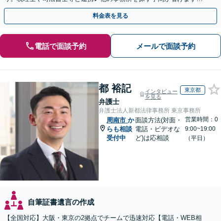
不動産会社と連携し無料査定&財産調査も◎
料金表を見る
電話で面談予約
メールで面談予約
都 裕記
東京都
インタビュー
を見る
弁護士
弁護士法人新都法律事務所 東京事務所
営業時間：0
周南市
か
面談方法(対面・
らも相談
電話・ビデオな
9:00~19:00
受付中
ど)は応相談
（平日）
自筆証書遺言の作成
【全国対応】大阪・東京の2拠点でチームで迅速対応【電話・WEB相