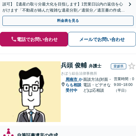
談可】【遺産の取り分最大化を目指します】1営業日以内の返信を心
がけます「不動産が絡んだ複雑な遺産分割／遺留分／遺言書の作成・
執行／事業承継など、お任せください」【休日相談あり】
料金表を見る
電話でお問い合わせ
メールでお問い合わせ
兵頭 俊輔
弁護士
愛媛県
きぼう綜合法律事務所
営業時間：0
周南市
か
面談方法(対面・
らも相談
電話・ビデオな
9:00~18:00
受付中
ど)は応相談
（平日）
自筆証書遺言の作成