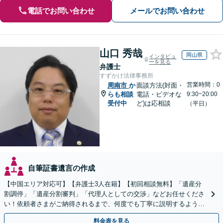
電話でお問い合わせ
メールでお問い合わせ
山口 秀哉
岡山県
インタビュ
ーを見る
弁護士
すずかけ法律事務所
営業時間：0
周南市
か
面談方法(対面・
らも相談
電話・ビデオな
9:30~20:00
受付中
ど)は応相談
（平日）
自筆証書遺言の作成
【中国エリア対応可】【弁護士3人在籍】【初回相談無料】「遺産分
割調停」「遺産分割審判」「代理人としての交渉」などお任せくださ
い！依頼者さまがご納得されるまで、何度でも丁寧に説明するよう心
掛けています【土日祝／夜間対応可】【当日／電話相談可】
料金表を見る