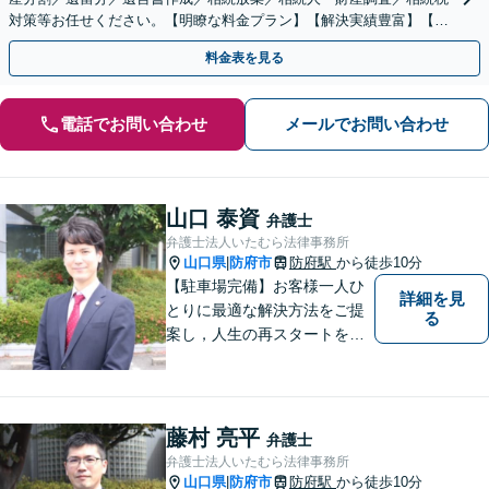
対策等お任せください。【明瞭な料金プラン】【解決実績豊富】【電
話相談可】
料金表を見る
電話でお問い合わせ
メールでお問い合わせ
山口 泰資
弁護士
弁護士法人いたむら法律事務所
山口県
防府市
防府駅
から徒歩10分
|
【駐車場完備】お客様一人ひ
詳細を見
とりに最適な解決方法をご提
る
案し，人生の再スタートをお
手伝い！離婚問題／相続問題
／企業法務など、幅広い法律
トラブルに対応。【初回面談
無料】お気軽にご相談くださ
藤村 亮平
弁護士
い。
弁護士法人いたむら法律事務所
山口県
防府市
防府駅
から徒歩10分
|