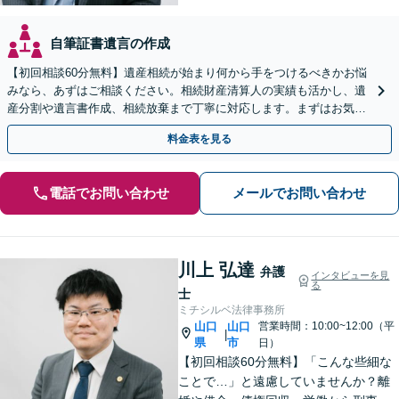
自筆証書遺言の作成
【初回相談60分無料】遺産相続が始まり何から手をつけるべきかお悩
みなら、あずはご相談ください。相続財産清算人の実績も活かし、遺
産分割や遺言書作成、相続放棄まで丁寧に対応します。まずはお気軽
にご相談ください。
料金表を見る
電話でお問い合わせ
メールでお問い合わせ
川上 弘達
弁護
インタビューを見
る
士
ミチシルベ法律事務所
山口
山口
営業時間：10:00~12:00（平
|
県
市
日）
【初回相談60分無料】「こんな些細な
ことで…」と遠慮していませんか？離