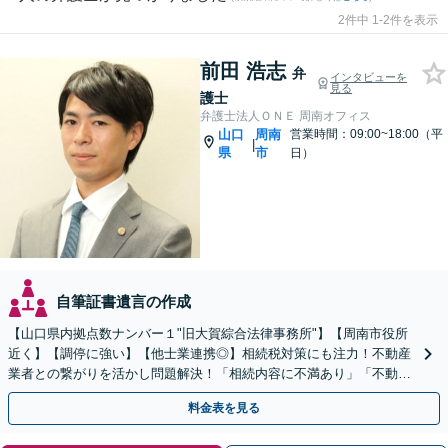
2件中 1-2件を表示
前田 浩志
弁
インタビューを
見る
護士
弁護士法人ＯＮＥ 周南オフィス
山口
周南
営業時間：09:00~18:00（平
|
県
市
日）
自筆証書遺言の作成
【山口県内拠点数ナンバー１"旧大賀綜合法律事務所"】【周南市役所
近く】【調停に強い】【他士業連携◎】相続税対策にも注力！不動産
業者との繋がりを活かし問題解決！「相続内容に不満あり」「不動産
の相続で揉めている」こんな方はご相談を！【遺言作成】
料金表を見る