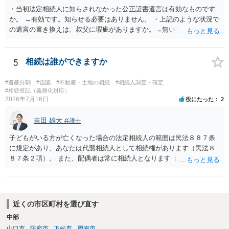
・当初法定相続人に知らされなかった公正証書遺言は有効なものです
か。 →有効です。知らせる必要はありません。 ・上記のような状況で
の遺言の書き換えは、叔父に瑕疵がありますか。→無いです。 ・分割
する場合の比率は、現状で、客観的に見てどの程度が妥当と考えられ
ますか。 →本人が自由に決められますので、どこが妥当とは言えない
です。客観的な基準もありません。 ・できれば穏やかに、分割を拒否
5
相続は誰ができますか
することはできますか。 →分割を拒否するということは、遺産はいら
ないということでしょうか。遺言で、受取を指定されててもいらない
#遺産分割
#協議
#不動産・土地の相続
#相続人調査・確定
と拒否することはできます。理由を説明する必要はありません。
#相続登記（義務化対応）
2026年7月16日
役にたった
2
吉田 雄大
弁護士
子どもがいる方が亡くなった場合の法定相続人の範囲は民法８８７条
に規定があり、あなたは代襲相続人として相続権があります（民法８
８７条２項）。 また、配偶者は常に相続人となります（民法８９０
条）。 「祖父の子供３人」の方の配偶者がご健在であれば、その方に
も相続権があります。つまり、孫５人に加えて「おじ又はおば」にも
相続権がある可能性があります。
近くの市区町村を選び直す
中部
山口市
防府市
下松市
周南市