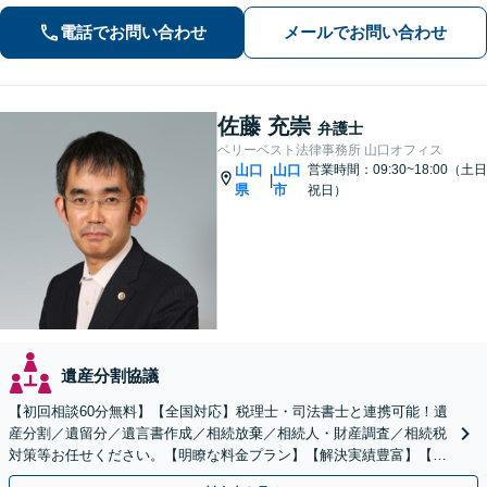
ています。どんな小さなお悩みでも誠
心誠意お伺いいたします。気軽にご相
電話でお問い合わせ
メールでお問い合わせ
談ください
佐藤 充崇
弁護士
ベリーベスト法律事務所 山口オフィス
山口
山口
営業時間：09:30~18:00（土日
|
県
市
祝日）
遺産分割協議
【初回相談60分無料】【全国対応】税理士・司法書士と連携可能！遺
産分割／遺留分／遺言書作成／相続放棄／相続人・財産調査／相続税
対策等お任せください。【明瞭な料金プラン】【解決実績豊富】【電
話相談可】