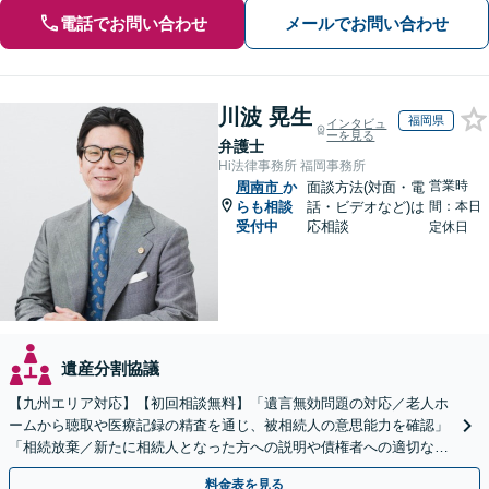
電話でお問い合わせ
メールでお問い合わせ
川波 晃生
福岡県
インタビュ
ーを見る
弁護士
Hi法律事務所 福岡事務所
営業時
周南市
か
面談方法(対面・電
らも相談
話・ビデオなど)は
間：本日
受付中
応相談
定休日
遺産分割協議
【九州エリア対応】【初回相談無料】「遺言無効問題の対応／老人ホ
ームから聴取や医療記録の精査を通じ、被相続人の意思能力を確認」
「相続放棄／新たに相続人となった方への説明や債権者への適切な対
応まで、きめ細やかにサポート」【休日・夜間相談可】
料金表を見る