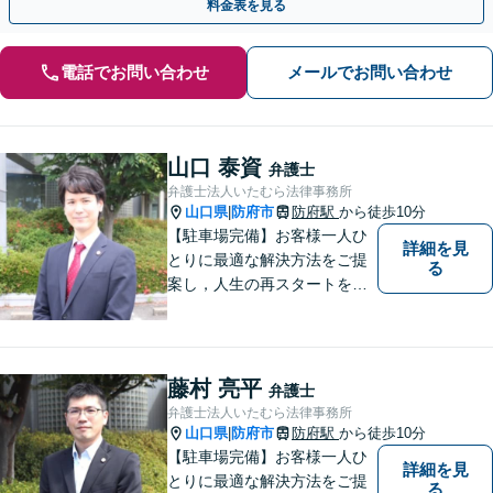
料金表を見る
電話でお問い合わせ
メールでお問い合わせ
山口 泰資
弁護士
弁護士法人いたむら法律事務所
山口県
防府市
防府駅
から徒歩10分
|
【駐車場完備】お客様一人ひ
詳細を見
とりに最適な解決方法をご提
る
案し，人生の再スタートをお
手伝い！離婚問題／相続問題
／企業法務など、幅広い法律
トラブルに対応。【初回面談
無料】お気軽にご相談くださ
藤村 亮平
弁護士
い。
弁護士法人いたむら法律事務所
山口県
防府市
防府駅
から徒歩10分
|
【駐車場完備】お客様一人ひ
詳細を見
とりに最適な解決方法をご提
る