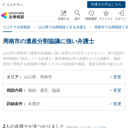
弁護士の方はこちら
ココナラへ
投稿する
探す
閲覧履歴
マイリスト
ログイン
ココナラ法律相談
山口県で法律相談できる弁護士
周南市で法律相談で
周南市の遺産分割協議に強い弁護士
山口県の周南市で遺産分割協議に強い弁護士が2名見つかりました。休日面談や
WEB面談に対応している弁護士、解決事例を持つ弁護士なども掲載中。相続・
遺言に関係する家族間の相続トラブルや認知症の相続、遺産分割等の細かな分
野での絞り込み検索もでき便利です。特に弁護士法人ＯＮＥ 周南オフィスの前
田 浩志弁護士や弁護士法人広島メープル法律事務所 周南事務所の吉村 友和弁
エリア
山口県、周南市
変更
護士のプロフィール情報や弁護士費用、強みなどが注目されています。『周南
市で土日や夜間に発生した遺産分割協議のトラブルを今すぐに弁護士に相談し
相談内容
相続・遺言、協議
変更
たい』『遺産分割協議のトラブル解決の実績豊富な近くの弁護士を検索した
い』『初回相談無料で遺産分割協議を法律相談できる周南市内の弁護士に相談
予約したい』などでお困りの相談者さんにおすすめです。
詳細条件
未選択
変更
2
人の弁護士が見つかりました
(検索結果について詳しくは
こちら
)