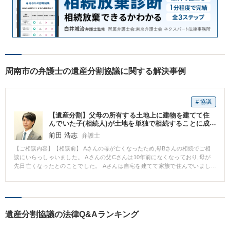
周南市の弁護士の遺産分割協議に関する解決事例
# 協議
【遺産分割】父母の所有する土地上に建物を建てて住
んでいた子(相続人)が土地を単独で相続することに成
功した事例
前田 浩志
弁護士
【ご相談内容】【相談前】 Aさんの母が亡くなったため,母Bさんの相続でご相
談にいらっしゃいました。 Aさんの父Cさんは10年前になくなっており,母が
先日亡くなったとのことでした。 Aさんは自宅を建てて家族で住んでいまし
たが,その自宅が建っている土地が母名義の土地でした。 母の相続について遺
産分割協議を進めていましたが,他の相続人Dさんが土地の取得を希望してい
ました。Aさんも当該土地の取得を希望していました。 そうすると,AさんとD
さんの意見をまとめると,当該土地を共有として遺産を分割することになって
しまい,AさんはDさんの所有する土地上に自宅を建てているため,土地使用代
遺産分割協議の法律Q&Aランキング
を請求されてしまうおそれがありました。 そこで,Aさんは,当該土地を単独で
Aさん所有のものとするために弁護士へ依頼しました。 【相談後】 弁護士は,