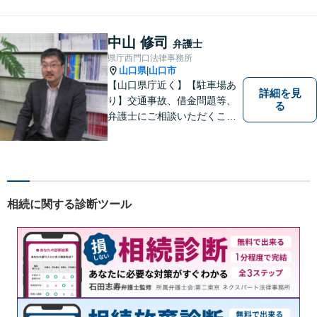
す。
中山 修司
弁護士
県庁西門口法律事務所
山口県
山口市
|
【山口県庁近く】【駐車場あ
詳細を見
り】交通事故、借金問題等、
る
弁護士にご相談いただくこと
で解決の道筋が開ける可能性
が高まります。ぜひ一度ご相
談ください。専門知識を有す
る弁護士が、客観的視点から
事案を検討し、最適の解決方
相続に関する診断ツール
法を探ります。