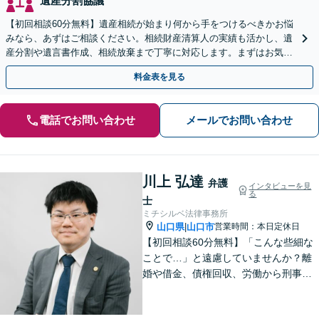
遺産分割協議
【初回相談60分無料】遺産相続が始まり何から手をつけるべきかお悩
みなら、あずはご相談ください。相続財産清算人の実績も活かし、遺
産分割や遺言書作成、相続放棄まで丁寧に対応します。まずはお気軽
にご相談ください。
料金表を見る
電話でお問い合わせ
メールでお問い合わせ
川上 弘達
弁護
インタビューを見
る
士
ミチシルベ法律事務所
山口県
山口市
営業時間：本日定休日
|
【初回相談60分無料】「こんな些細な
ことで…」と遠慮していませんか？離
婚や借金、債権回収、労働から刑事事
件まで幅広く対応しております。話し
やすい雰囲気づくりを何より大切にし