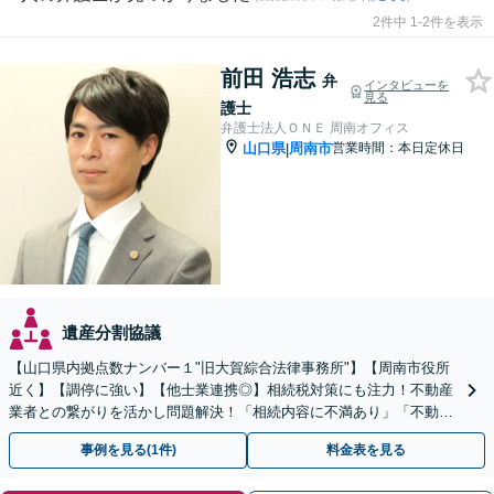
2件中 1-2件を表示
前田 浩志
弁
インタビューを
見る
護士
弁護士法人ＯＮＥ 周南オフィス
山口県
周南市
営業時間：本日定休日
|
遺産分割協議
【山口県内拠点数ナンバー１"旧大賀綜合法律事務所"】【周南市役所
近く】【調停に強い】【他士業連携◎】相続税対策にも注力！不動産
業者との繋がりを活かし問題解決！「相続内容に不満あり」「不動産
の相続で揉めている」こんな方はご相談を！【遺言作成】
事例を見る(1件)
料金表を見る