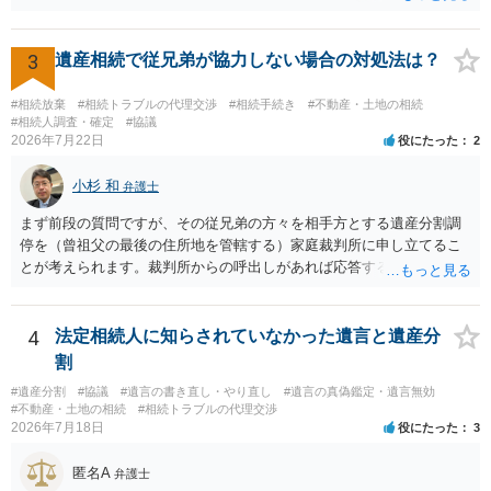
て遺産を分割すればDさんが取得できたであろう価値を金銭で支払うことによ
って,Dさんの不利益を回避しつつ,土地についてAさんの単独取得を認めると
いう代償分割という分け方が例外的に認められています。 審判手続によって
3
遺産相続で従兄弟が協力しない場合の対処法は？
代償分割で遺産を分けることが認められたため,AさんはDさんに金銭を支払
い,Aさん単独の所有とすることができました。 そのため,Aさんは自身が所有
する土地上に自宅を建てていることとなり,遺産分割の関係では将来,Dさんと
#相続放棄
#相続トラブルの代理交渉
#相続手続き
#不動産・土地の相続
紛争の関係になることはなくなりました。
#相続人調査・確定
#協議
2026年7月22日
役にたった
2
小杉 和
弁護士
まず前段の質問ですが、その従兄弟の方々を相手方とする遺産分割調
停を（曾祖父の最後の住所地を管轄する）家庭裁判所に申し立てるこ
とが考えられます。裁判所からの呼出しがあれば応答する可能性がま
だあるのではないでしょうか。 後段の質問については、相続放棄は可
能と思われます。時間が思った以上にないので必要書類をてきぱきと
揃える必要があります。その点是非御注意ください。
4
法定相続人に知らされていなかった遺言と遺産分
割
#遺産分割
#協議
#遺言の書き直し・やり直し
#遺言の真偽鑑定・遺言無効
#不動産・土地の相続
#相続トラブルの代理交渉
2026年7月18日
役にたった
3
匿名A
弁護士