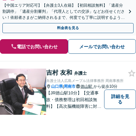
【中国エリア対応可】【弁護士3人在籍】【初回相談無料】「遺産分
割調停」「遺産分割審判」「代理人としての交渉」などお任せくださ
い！依頼者さまがご納得されるまで、何度でも丁寧に説明するよう心
掛けています【土日祝／夜間対応可】【当日／電話相談可】
料金表を見る
電話でお問い合わせ
メールでお問い合わせ
吉村 友和
弁護士
弁護士法人広島メープル法律事務所 周南事務所
山口県
周南市
徳山駅
から徒歩10分
|
【JR徳山駅10分】【交通事
詳細を見
故・債務整理は初回相談無
る
料】【高次脳機能障害に対応
可】依頼者の希望や気持ちを
真摯に受け止め、粘り強く対
応。「人生・企業運営のパー
トナー」として、お客さまに