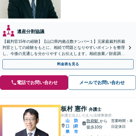
遺産分割協議
【裁判官15年の経験】【山口県内拠点数ナンバー１】元家庭裁判所裁
判官としての経験をもとに、相続で問題となりやすいポイントを整理
し、今後の見通しを分かりやすくお伝えします。相続放棄／財産調査
／遺言書作成・執行も幅広く対応可能【夜間対応】
料金表を見る
電話でお問い合わせ
メールでお問い合わせ
板村 憲作
弁護士
弁護士法人いたむら法律事務所
山
防
防府駅
から
営業時間：本
口
府
|
日定休日
徒歩10分
県
市