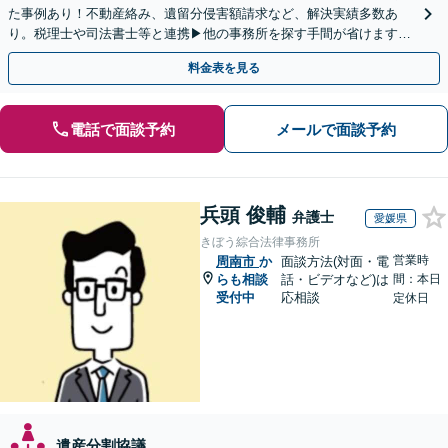
た事例あり！不動産絡み、遺留分侵害額請求など、解決実績多数あ
り。税理士や司法書士等と連携▶他の事務所を探す手間が省けます！
不動産会社と連携し無料査定&財産調査も◎
料金表を見る
電話で面談予約
メールで面談予約
兵頭 俊輔
弁護士
愛媛県
きぼう綜合法律事務所
営業時
周南市
か
面談方法(対面・電
らも相談
話・ビデオなど)は
間：本日
受付中
応相談
定休日
遺産分割協議