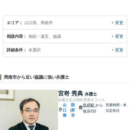
寄り添いますので、お気軽に
ご相談ください。
エリア
山口県、周南市
変更
相談内容
相続・遺言、協議
変更
詳細条件
未選択
変更
周南市から近い協議に強い弁護士
宮嵜 秀典
弁護士
弁護士法人ONE 防府オフィス
山
防
防府駅
から
営業時間：本
口
府
|
日定休日
徒歩2分
県
市