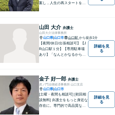
案し，人生の再スタートをお
手伝い！離婚問題／相続問題
／企業法務など、幅広い法律
トラブルに対応。【初回面談
無料】お気軽にご相談くださ
山田 大介
弁護士
い。
山田大介法律事務所
山口県
山口市
山口駅
から徒歩1分
|
【夜間/休日/出張相談可】【J
詳細を見
R山口駅１分】【専用駐車場
る
あり】「なんとかなるから大
丈夫」ではなく、まずはその
お悩みをお聞かせください。
個人・法人問わず、お困りの
方はお気軽にご相談くださ
金子 好一郎
弁護士
い。
虎ノ門法律経済事務所 山口支店
山口県
山口市
|
[土曜・夜間も相談可] [初回相
詳細を見
談無料] 弁護士をもっと身近な
る
存在に。専門的で高品質なリ
ーガルサービスを提供しま