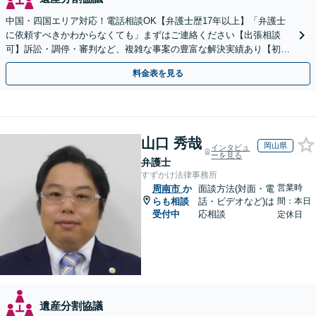
中国・四国エリア対応！電話相談OK【弁護士歴17年以上】「弁護士
に依頼すべきかわからなくても」まずはご連絡ください【出張相談
可】訴訟・調停・審判など、複雑な事案の豊富な解決実績あり【初回
相談無料】初回面談のみで解決できるケースもあります
料金表を見る
山口 秀哉
岡山県
インタビュ
ーを見る
弁護士
すずかけ法律事務所
営業時
周南市
か
面談方法(対面・電
らも相談
話・ビデオなど)は
間：本日
受付中
応相談
定休日
遺産分割協議