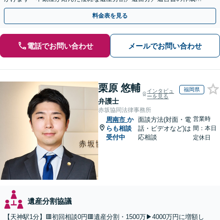
執行／事業承継など、お任せください」【休日相談あり】
料金表を見る
電話でお問い合わせ
メールでお問い合わせ
栗原 悠輔
福岡県
インタビュ
ーを見る
弁護士
赤坂協同法律事務所
営業時
周南市
か
面談方法(対面・電
らも相談
話・ビデオなど)は
間：本日
受付中
応相談
定休日
遺産分割協議
【天神駅1分】🟥初回相談0円🟥遺産分割・1500万▶4000万円に増額し