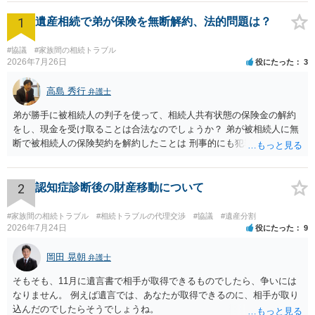
まず,Dさんと話し合いを行いましたが,AさんとDさんの兄弟仲が悪く,Dさんは
1
Aさんの希望に合意することはないと話されました。 そこで,遺産分割調停を
遺産相続で弟が保険を無断解約、法的問題は？
申し立てて,裁判所を関与させながら話し合いを進めました。 しかし,Dさん
は一切,話し合いに応じることなく,当該土地を譲る気はないと一点張りでし
#協議
#家族間の相続トラブル
た。 話し合いでは解決は困難と考え,調停手続を終了し,遺産分割の審判手続へ
2026年7月26日
役にたった
3
と移行しました。 審判では,Aさんが母Bさんから承諾を得て当該土地の上に自
宅を建てていたこと,母Bさんに土地使用代を支払ったことはないこと,自宅を
高島 秀行
建てて既に20年が経過していること,現物分割をすれば土地の価値が著しく低
弁護士
下してしまうこと,どのような分け方をしてもAさんの自宅がDさんの土地上に
弟が勝手に被相続人の判子を使って、相続人共有状態の保険金の解約
またぐ格好となりAさんとDさんが将来に土地の使用方法などをめぐって争い
になる可能性が高いことなどの事実を主張し代償分割すべきことを主張しま
をし、現金を受け取ることは合法なのでしょうか？ 弟が被相続人に無
した。 裁判所は,当方の主張を採用し,AさんがDさんに,Dさんが法定相続分で
断で被相続人の保険契約を解約したことは 刑事的にも犯罪となる可能
取得できるであろう土地の持ち分に相応する代金を支払うことと引き換えに,
性があり、民事的には無効だと思います。 保険会社で解約の際に提出
Aさんが土地を単独で取得する旨の審判を下しました。 Aさんは,その審判に従
された書類のコピーを取得して、弁護士に面談で詳しい事情を話して
いDさんに裁判所で決定された金額を支払い,登記名義を母BさんからAさんへ
相談 されたら良いと思います。
2
認知症診断後の財産移動について
と変更することができました。 【コメント】 不動産の遺産分割において,誰が
(AさんかDさんか),どの不動産を(本件では土地),どのように取得するのか(単独
所有か共有か)について,相続人間で合意ができない場合には,現物分割によっ
#家族間の相続トラブル
#相続トラブルの代理交渉
#協議
#遺産分割
て遺産が分割されるのが原則です。 詳細を省き簡単にいえば,相続人が2人
2026年7月24日
役にたった
9
おり,2分の1ずつの法定相続分であったとすると,土地を2つに切り分け,それぞ
れを1つの土地としてしまい,それぞれが単独で所有者となる分け方です。
岡田 晃朝
弁護士
そうなると,土地の価値は下がることが想定されます。また,Aさんの自宅はD
さんが所有する土地の上に建てられていることから,不仲のAさんとDさんは当
そもそも、11月に遺言書で相手が取得できるものでしたら、争いには
該土地をかすがいとして関係性が継続してしまいます。 このような状況で
なりません。 例えば遺言では、あなたが取得できるのに、相手が取り
は,またDさんとAさんの間で,当該土地の使用方法を巡って争いが生じてしま
うことは目に見えています。 そこで,AさんがDさんに法定相続分にしたがっ
込んだのでしたらそうでしょうね。