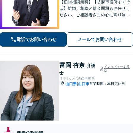
【初回相談無料】【防府市役所すぐそ
ば】離婚／相続／借金問題もお任せく
ださい。ご相談者さまの心に寄り添っ
た支援を大切にしています。地元出身
の弁護士が多数在籍しており地域に密
着した事務所です。お気軽にご相談く
電話でお問い合わせ
メールでお問い合わせ
ださい！
富岡 杏奈
弁護
インタビューを見
る
士
ミチシルベ法律事務所
山口県
山口市
営業時間：本日定休日
|