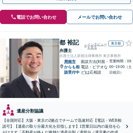
電話でお問い合わせ
メールでお問い合わせ
都 裕記
東京都
インタビュー
を見る
弁護士
弁護士法人新都法律事務所 東京事務所
営業時間：09:
周南市
面談方法(対面・
からも相
電話・ビデオな
00~19:00（土
談受付中
ど)は応相談
日祝日）
遺産分割協議
【全国対応】大阪・東京の2拠点でチームで迅速対応【電話・WEB相
談可】【遺産の取り分最大化を目指します】1営業日以内の返信を心
がけます「不動産が絡んだ複雑な遺産分割／遺留分／遺言書の作成・