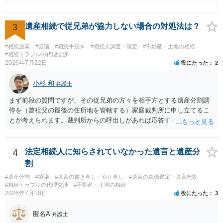
3
遺産相続で従兄弟が協力しない場合の対処法は？
#相続放棄
#協議
#相続手続き
#相続人調査・確定
#不動産・土地の相続
#相続トラブルの代理交渉
2026年7月22日
役にたった
2
小杉 和
弁護士
まず前段の質問ですが、その従兄弟の方々を相手方とする遺産分割調
停を（曾祖父の最後の住所地を管轄する）家庭裁判所に申し立てるこ
とが考えられます。裁判所からの呼出しがあれば応答する可能性がま
だあるのではないでしょうか。 後段の質問については、相続放棄は可
能と思われます。時間が思った以上にないので必要書類をてきぱきと
揃える必要があります。その点是非御注意ください。
4
法定相続人に知らされていなかった遺言と遺産分
割
#遺産分割
#協議
#遺言の書き直し・やり直し
#遺言の真偽鑑定・遺言無効
#相続トラブルの代理交渉
#不動産・土地の相続
2026年7月18日
役にたった
3
匿名A
弁護士