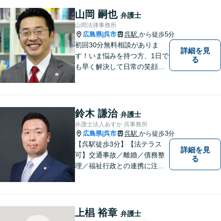
山岡 嗣也
弁護士
山岡法律事務所
広島県
呉市
呉駅
から徒歩5分
|
初回30分無料相談がありま
詳細を見
す！いま悩みを持つ方、1日で
る
も早く解決して日常の笑顔を
取り戻しましょう！離婚問
題、交通事故、借金債務整
理、相続などに注力しつつ、
個人様・法人様の問題に幅広
鈴木 謙治
弁護士
く対応しています。
弁護士法人あすか 呉事務所
広島県
呉市
呉駅
から徒歩3分
|
【呉駅徒歩3分】【法テラス
詳細を見
可】交通事故／離婚／債務整
る
理／福祉行政との連携に注力
する弁護士。東広島市と呉市
で弁護業務を行う弁護士。3つ
の拠点ネットワークを活か
し、高度な問題にも対応いた
上椙 裕章
弁護士
します。まずはご相談を！