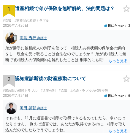
1
遺産相続で弟が保険を無断解約、法的問題は？
#協議
#家族間の相続トラブル
2026年7月26日
役にたった
3
高島 秀行
弁護士
弟が勝手に被相続人の判子を使って、相続人共有状態の保険金の解約
をし、現金を受け取ることは合法なのでしょうか？ 弟が被相続人に無
断で被相続人の保険契約を解約したことは 刑事的にも犯罪となる可能
性があり、民事的には無効だと思います。 保険会社で解約の際に提出
された書類のコピーを取得して、弁護士に面談で詳しい事情を話して
相談 されたら良いと思います。
2
認知症診断後の財産移動について
#家族間の相続トラブル
#遺産分割
#協議
#相続トラブルの代理交渉
2026年7月24日
役にたった
9
岡田 晃朝
弁護士
そもそも、11月に遺言書で相手が取得できるものでしたら、争いには
なりません。 例えば遺言では、あなたが取得できるのに、相手が取り
込んだのでしたらそうでしょうね。