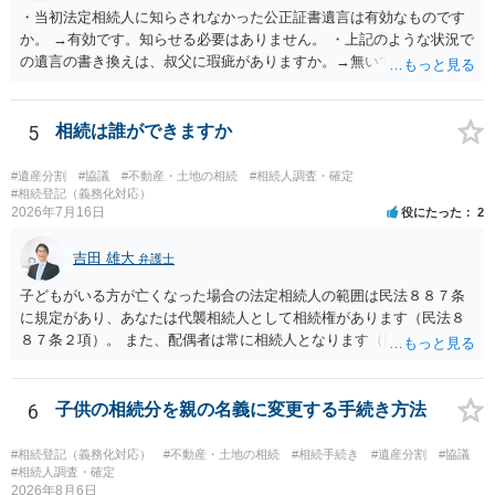
・当初法定相続人に知らされなかった公正証書遺言は有効なものです
か。 →有効です。知らせる必要はありません。 ・上記のような状況で
の遺言の書き換えは、叔父に瑕疵がありますか。→無いです。 ・分割
する場合の比率は、現状で、客観的に見てどの程度が妥当と考えられ
ますか。 →本人が自由に決められますので、どこが妥当とは言えない
です。客観的な基準もありません。 ・できれば穏やかに、分割を拒否
5
相続は誰ができますか
することはできますか。 →分割を拒否するということは、遺産はいら
ないということでしょうか。遺言で、受取を指定されててもいらない
#遺産分割
#協議
#不動産・土地の相続
#相続人調査・確定
と拒否することはできます。理由を説明する必要はありません。
#相続登記（義務化対応）
2026年7月16日
役にたった
2
吉田 雄大
弁護士
子どもがいる方が亡くなった場合の法定相続人の範囲は民法８８７条
に規定があり、あなたは代襲相続人として相続権があります（民法８
８７条２項）。 また、配偶者は常に相続人となります（民法８９０
条）。 「祖父の子供３人」の方の配偶者がご健在であれば、その方に
も相続権があります。つまり、孫５人に加えて「おじ又はおば」にも
相続権がある可能性があります。
6
子供の相続分を親の名義に変更する手続き方法
#相続登記（義務化対応）
#不動産・土地の相続
#相続手続き
#遺産分割
#協議
#相続人調査・確定
2026年8月6日