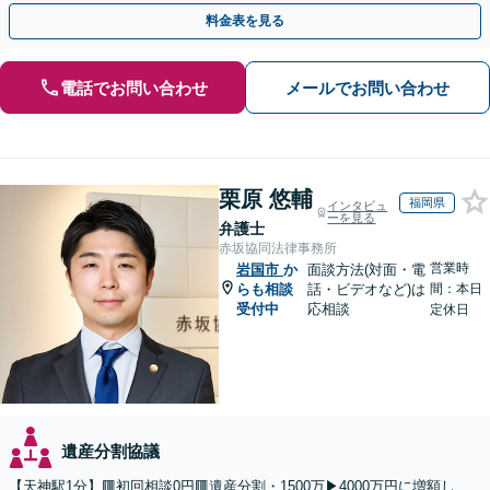
応まで、きめ細やかにサポート」【休日・夜間相談可】
料金表を見る
電話でお問い合わせ
メールでお問い合わせ
栗原 悠輔
福岡県
インタビュ
ーを見る
弁護士
赤坂協同法律事務所
営業時
岩国市
か
面談方法(対面・電
らも相談
話・ビデオなど)は
間：本日
受付中
応相談
定休日
遺産分割協議
【天神駅1分】🟥初回相談0円🟥遺産分割・1500万▶4000万円に増額し