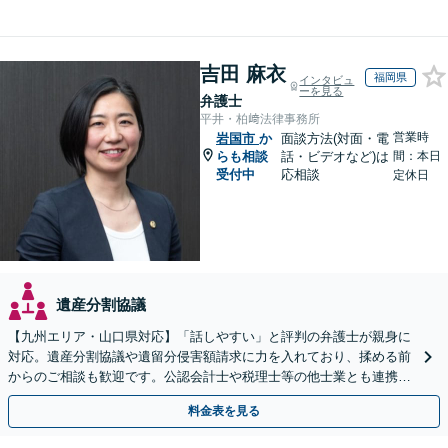
吉田 麻衣
福岡県
インタビュ
ーを見る
弁護士
平井・柏﨑法律事務所
営業時
岩国市
か
面談方法(対面・電
らも相談
話・ビデオなど)は
間：本日
受付中
応相談
定休日
遺産分割協議
【九州エリア・山口県対応】「話しやすい」と評判の弁護士が親身に
対応。遺産分割協議や遺留分侵害額請求に力を入れており、揉める前
からのご相談も歓迎です。公認会計士や税理士等の他士業とも連携
し、円満な解決を全力でサポートいたします。
料金表を見る