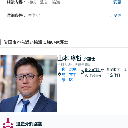
相談内容
相続・遺言、協議
変更
詳細条件
未選択
変更
岩国市から近い協議に強い弁護士
山本 淳哲
弁護士
平和大通り法律事務所
広
広島
舟入町駅
か
営業時間：本
島
市中
|
日定休日
ら徒歩5分
県
区
遺産分割協議