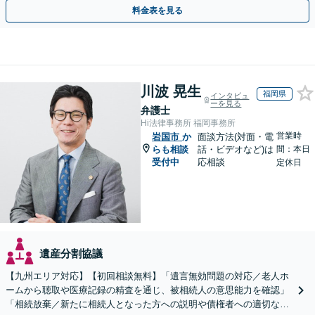
相談無料】初回面談のみで解決できるケースもあります
料金表を見る
川波 晃生
福岡県
インタビュ
ーを見る
弁護士
Hi法律事務所 福岡事務所
営業時
岩国市
か
面談方法(対面・電
らも相談
話・ビデオなど)は
間：本日
受付中
応相談
定休日
遺産分割協議
【九州エリア対応】【初回相談無料】「遺言無効問題の対応／老人ホ
ームから聴取や医療記録の精査を通じ、被相続人の意思能力を確認」
「相続放棄／新たに相続人となった方への説明や債権者への適切な対