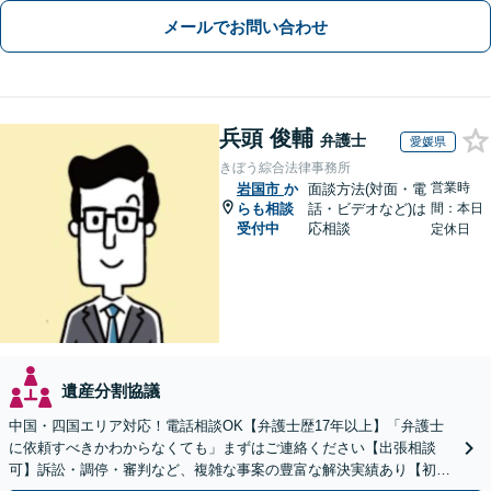
メールでお問い合わせ
兵頭 俊輔
弁護士
愛媛県
きぼう綜合法律事務所
営業時
岩国市
か
面談方法(対面・電
らも相談
話・ビデオなど)は
間：本日
受付中
応相談
定休日
遺産分割協議
中国・四国エリア対応！電話相談OK【弁護士歴17年以上】「弁護士
に依頼すべきかわからなくても」まずはご連絡ください【出張相談
可】訴訟・調停・審判など、複雑な事案の豊富な解決実績あり【初回