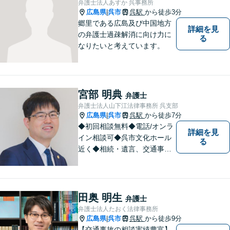
弁護士法人あすか 呉事務所
広島県
呉市
呉駅
から徒歩3分
|
郷里である広島及び中国地方
詳細を見
の弁護士過疎解消に向け力に
る
なりたいと考えています。
宮部 明典
弁護士
弁護士法人山下江法律事務所 呉支部
広島県
呉市
呉駅
から徒歩7分
|
◆初回相談無料◆電話/オンラ
詳細を見
イン相談可◆呉市文化ホール
る
近く◆相続・遺言、交通事
故、離婚・不貞慰謝料請求、B
型肝炎訴訟、債権回収、企業
法務、顧問弁護士、刑事弁護
など。話しにくいことも安心
田奥 明生
弁護士
してご相談ください。あなた
弁護士法人たおく法律事務所
の気持ちに寄り添い、丁寧に
広島県
呉市
呉駅
から徒歩9分
|
お応えします。
【交通事故の相談実績豊富】