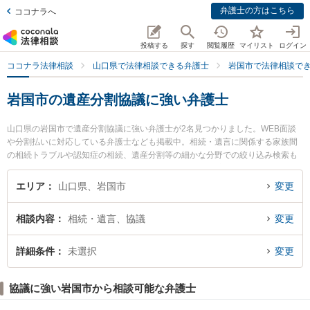
弁護士の方はこちら
ココナラへ
投稿する
探す
閲覧履歴
マイリスト
ログイン
ココナラ法律相談
山口県で法律相談できる弁護士
岩国市で法律相談で
岩国市の遺産分割協議に強い弁護士
山口県の岩国市で遺産分割協議に強い弁護士が2名見つかりました。WEB面談
や分割払いに対応している弁護士なども掲載中。相続・遺言に関係する家族間
の相続トラブルや認知症の相続、遺産分割等の細かな分野での絞り込み検索も
でき便利です。特に弁護士法人森重法律事務所の舛本 行広弁護士や杉村法律事
務所の杉村 憲昭弁護士のプロフィール情報や弁護士費用、強みなどが注目され
エリア
山口県、岩国市
変更
ています。『岩国市で土日や夜間に発生した遺産分割協議のトラブルを今すぐ
に弁護士に相談したい』『遺産分割協議のトラブル解決の実績豊富な近くの弁
相談内容
相続・遺言、協議
変更
護士を検索したい』『初回相談無料で遺産分割協議を法律相談できる岩国市内
の弁護士に相談予約したい』などでお困りの相談者さんにおすすめです。
詳細条件
未選択
変更
協議に強い岩国市から相談可能な弁護士