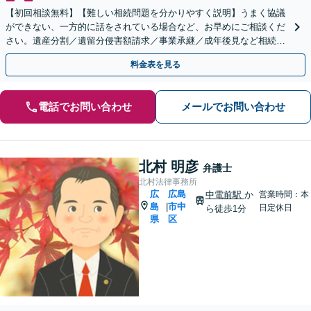
【初回相談無料】【難しい相続問題を分かりやすく説明】うまく協議
ができない、一方的に話をされている場合など、お早めにご相談くだ
さい。遺産分割／遺留分侵害額請求／事業承継／成年後見など相続に
関するお悩みに対応します【舟入町駅5分】【分割払い可】
料金表を見る
電話でお問い合わせ
メールでお問い合わせ
北村 明彦
弁護士
北村法律事務所
広
広島
中電前駅
か
営業時間：本
島
市中
|
日定休日
ら徒歩1分
県
区