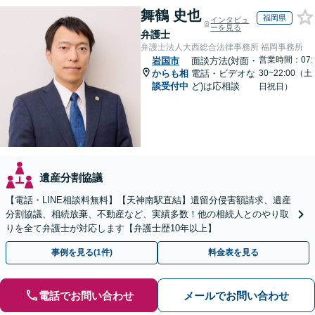
舞鶴 史也
福岡県
インタビュ
ーを見る
弁護士
弁護士法人大西総合法律事務所 福岡事務所
営業時間：07:
岩国市
面談方法(対面・
からも相
電話・ビデオな
30~22:00（土
談受付中
ど)は応相談
日祝日）
遺産分割協議
【電話・LINE相談料無料】【天神南駅直結】遺留分侵害額請求、遺産
分割協議、相続放棄、不動産など、実績多数！他の相続人とのやり取
りを全て弁護士が対応します【弁護士歴10年以上】
事例を見る(1件)
料金表を見る
電話でお問い合わせ
メールでお問い合わせ