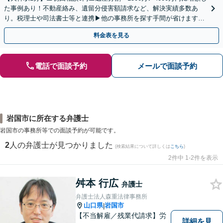
た事例あり！不動産絡み、遺留分侵害額請求など、解決実績多数あ
り。税理士や司法書士等と連携▶他の事務所を探す手間が省けます！
不動産会社と連携し無料査定&財産調査も◎
料金表を見る
電話で面談予約
メールで面談予約
岩国市に所在する弁護士
岩国市の事務所等での面談予約が可能です。
2
人の弁護士が見つかりました
(検索結果について詳しくは
こちら
)
2件中 1-2件を表示
舛本 行広
弁護士
弁護士法人森重法律事務所
山口県
岩国市
|
【不当解雇／残業代請求】労
詳細を見