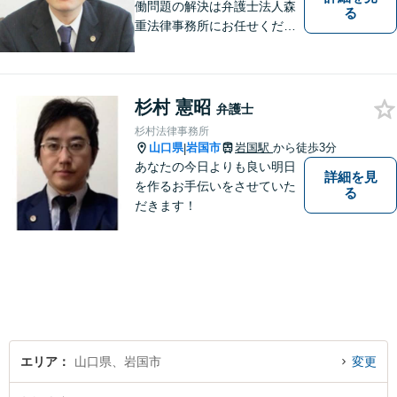
働問題の解決は弁護士法人森
る
重法律事務所にお任せくださ
い
杉村 憲昭
弁護士
杉村法律事務所
山口県
岩国市
岩国駅
から徒歩3分
|
あなたの今日よりも良い明日
詳細を見
を作るお手伝いをさせていた
る
だきます！
エリア
山口県、岩国市
変更