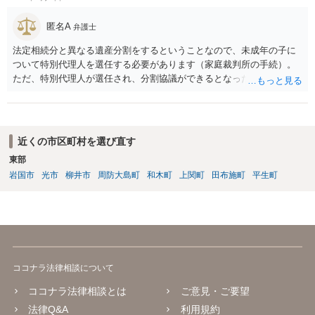
匿名A
弁護士
法定相続分と異なる遺産分割をするということなので、未成年の子に
ついて特別代理人を選任する必要があります（家庭裁判所の手続）。
ただ、特別代理人が選任され、分割協議ができるとなったとしても、
不動産の名義の全部を自分にできるかどうかは別問題です。未成年者
の権利も守られなければならないからです。 相続財産全体で、未成年
者の権利が守られているかどうかを判断しなければなりません。 単
に、未成年者を今後養育するのは、自分だからという理由では、法定
近くの市区町村を選び直す
相続分以上に多くの遺産を取得することができるというわけではあり
東部
ません。
岩国市
光市
柳井市
周防大島町
和木町
上関町
田布施町
平生町
ココナラ法律相談について
ココナラ法律相談とは
ご意見・ご要望
法律Q&A
利用規約