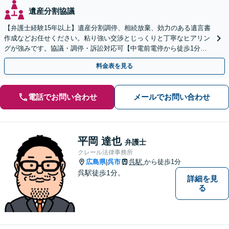
遺産分割協議
【弁護士経験15年以上】遺産分割調停、相続放棄、効力のある遺言書
作成などお任せください。粘り強い交渉とじっくりと丁寧なヒアリン
グが強みです。協議・調停・訴訟対応可【中電前電停から徒歩1分】
【法テラス利用可】【弁護士直通電話】
料金表を見る
電話でお問い合わせ
メールでお問い合わせ
平岡 達也
弁護士
クレール法律事務所
広島県
呉市
呉駅
から徒歩1分
|
呉駅徒歩1分。
詳細を見
る