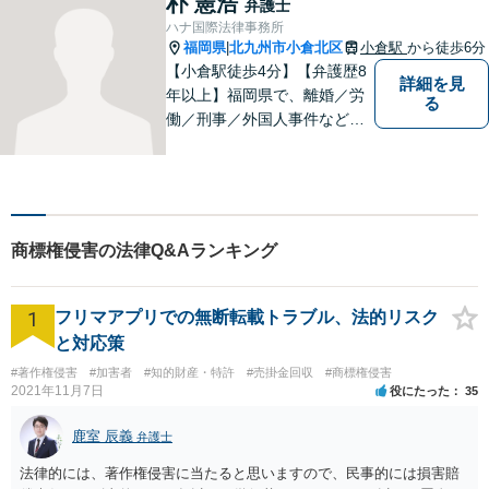
朴 憲浩
弁護士
ハナ国際法律事務所
福岡県
北九州市小倉北区
小倉駅
から徒歩6分
|
【小倉駅徒歩4分】【弁護歴8
詳細を見
年以上】福岡県で、離婚／労
る
働／刑事／外国人事件などに
精通する弁護士。日頃感じる
小さな違和感・疑問をお気軽
にご相談ください。丁寧に、
会話のキャッチボールを積み
重ねながら解決へと動いてま
商標権侵害の法律Q&Aランキング
いります。【韓国語対応可】
1
フリマアプリでの無断転載トラブル、法的リスク
と対応策
#著作権侵害
#加害者
#知的財産・特許
#売掛金回収
#商標権侵害
2021年11月7日
役にたった
35
鹿室 辰義
弁護士
法律的には、著作権侵害に当たると思いますので、民事的には損害賠