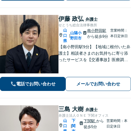
伊藤 政弘
弁護士
せとうち総合法律事務所
山
南小野田駅
営業時間：
山陽小
口
|
本日定休日
から徒歩9分
野田市
県
【南小野田駅9分】【地域に根付いた弁
護士】相談者さまのお気持ちに寄り添
ったサービスを【交通事故】医療調査
を徹底的に行い、然るべき補償を受け
られるようサポートします【相続】事
実調査と判例をリサーチし、不公平感
電話でお問い合わせ
メールでお問い合わせ
のない相続を実現【WEB面談】
三島 大樹
弁護士
弁護士法人ＯＮＥ 下関オフィス
山
下
下関駅
から
営業時間：本
口
関
|
日定休日
徒歩5分