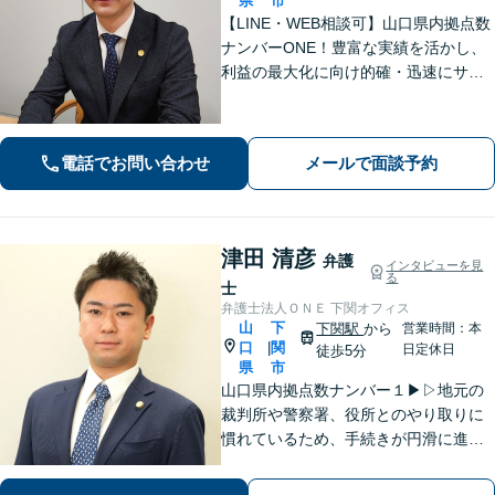
県
市
【LINE・WEB相談可】山口県内拠点数
ナンバーONE！豊富な実績を活かし、
利益の最大化に向け的確・迅速にサポ
ート。法的助言だけでなく、解決後の
未来を見据えたプランをご提案。離婚
問題／交通事故等、あなたの味方とし
電話でお問い合わせ
メールで面談予約
て尽力します【完全個室】【下関駅5
分】
津田 清彦
弁護
インタビューを見
る
士
弁護士法人ＯＮＥ 下関オフィス
山
下
下関駅
から
営業時間：本
口
関
|
日定休日
徒歩5分
県
市
山口県内拠点数ナンバー１▶︎▷地元の
裁判所や警察署、役所とのやり取りに
慣れているため、手続きが円滑に進み
ます。また、「近くに事務所がある」
ことで、仕事帰りや急な事態でも相談