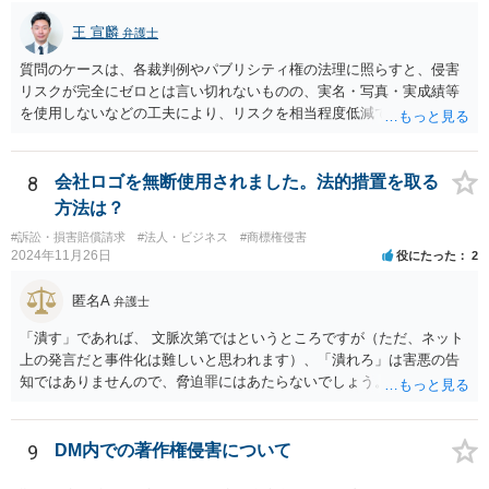
王 宣麟
弁護士
質問のケースは、各裁判例やパブリシティ権の法理に照らすと、侵害
リスクが完全にゼロとは言い切れないものの、実名・写真・実成績等
を使用しないなどの工夫により、リスクを相当程度低減できる設計に
なっているかと思います。 ただし、「野球ファンであれば元の選手を
推測できる」という点は、裁判で争われた場合に「専ら顧客吸引力の
利用を目的とする」と判断される余地を残すため、一定の注意が必要
8
会社ロゴを無断使用されました。法的措置を取る
です。 また、広告収益の有無は、侵害判断に一定の影響を与える可能
方法は？
性がありますが、決定的要因ではありません。 パブリシティ権侵害の
#訴訟・損害賠償請求
#法人・ビジネス
#商標権侵害
成否は、主に「専ら顧客吸引力の利用を目的とするか」という点で判
2024年11月26日
役にたった
2
断されます。広告収益があることは「商業的目的」を強く示す要素で
すが、それだけで直ちに侵害となるわけではありません。完全無償・
匿名A
弁護士
非営利であれば「表現の自由」「創作物」としての側面が強く評価さ
れる可能性があります。一方、広告収益がある場合は「商業利用」と
「潰す」であれば、 文脈次第ではというところですが（ただ、ネット
しての色彩が強まり、リスクが高まる可能性があります。 公開前に変
上の発言だと事件化は難しいと思われます）、「潰れろ」は害悪の告
更・確認しておく事項については、公開の場でアドバイスするにも限
知ではありませんので、脅迫罪にはあたらないでしょう。 もっとも、
界があるかと思うので、資料等を持参の上、弁護士に相談されること
「潰れろ」という発言については、脅迫罪ではないにしても、 権利侵
も一つかと存じます。
害として法的措置をとれる可能性はあります。
9
DM内での著作権侵害について