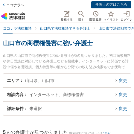
弁護士の方はこちら
ココナラへ
投稿する
探す
閲覧履歴
マイリスト
ログイン
ココナラ法律相談
山口県で法律相談できる弁護士
山口市で法律相談で
山口市の商標権侵害に強い弁護士
山口県の山口市で商標権侵害に強い弁護士が5名見つかりました。初回面談無料
や休日面談に対応している弁護士なども掲載中。インターネットに関係する誹
謗中傷や名誉毀損、個人特定等の細かな分野での絞り込み検索もでき便利で
す。特にミチシルベ法律事務所の富岡 杏奈弁護士やミチシルベ法律事務所の川
上 弘達弁護士、県庁西門口法律事務所の中山 修司弁護士のプロフィール情報や
エリア
山口県、山口市
変更
弁護士費用、強みなどが注目されています。『山口市で土日や夜間に発生した
商標権侵害のトラブルを今すぐに弁護士に相談したい』『商標権侵害のトラブ
相談内容
インターネット、商標権侵害
変更
ル解決の実績豊富な近くの弁護士を検索したい』『初回相談無料で商標権侵害
を法律相談できる山口市内の弁護士に相談予約したい』などでお困りの相談者
さんにおすすめです。
詳細条件
未選択
変更
5
人の弁護士が見つかりました
(検索結果について詳しくは
こちら
)