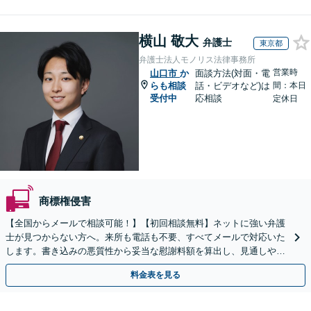
横山 敬大
弁護士
東京都
弁護士法人モノリス法律事務所
営業時
山口市
か
面談方法(対面・電
らも相談
話・ビデオなど)は
間：本日
受付中
応相談
定休日
商標権侵害
【全国からメールで相談可能！】【初回相談無料】ネットに強い弁護
士が見つからない方へ。来所も電話も不要、すべてメールで対応いた
します。書き込みの悪質性から妥当な慰謝料額を算出し、見通しや費
用面のリスクも包み隠さずお伝えしサポートします。
料金表を見る