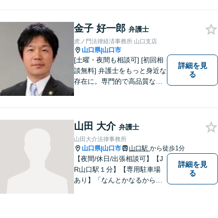
が高まります。ぜひ一度ご相
談ください。専門知識を有す
る弁護士が、客観的視点から
金子 好一郎
弁護士
事案を検討し、最適の解決方
虎ノ門法律経済事務所 山口支店
法を探ります。
山口県
山口市
|
[土曜・夜間も相談可] [初回相
詳細を見
談無料] 弁護士をもっと身近な
る
存在に。専門的で高品質なリ
ーガルサービスを提供しま
す。
山田 大介
弁護士
山田大介法律事務所
山口県
山口市
山口駅
から徒歩1分
|
【夜間/休日/出張相談可】【J
詳細を見
R山口駅１分】【専用駐車場
る
あり】「なんとかなるから大
丈夫」ではなく、まずはその
お悩みをお聞かせください。
個人・法人問わず、お困りの