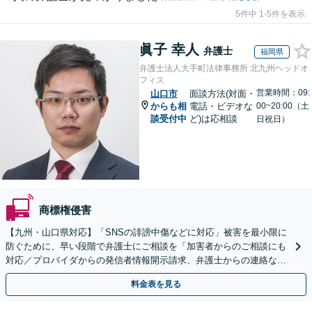
5件中 1-5件を表示
眞子 幸人
弁護士
福岡県
弁護士法人大手町法律事務所 北九州ヘッドオ
フィス
営業時間：09:
山口市
面談方法(対面・
からも相
電話・ビデオな
00~20:00（土
談受付中
ど)は応相談
日祝日）
商標権侵害
【九州・山口県対応】「SNSの誹謗中傷などに対応」被害を最小限に
防ぐために、早い段階で弁護士にご相談を「加害者からのご相談にも
対応／プロバイダからの発信者情報開示請求、弁護士からの連絡な
ど」法人の風評被害対策にも対応【休日・夜間相談可】
料金表を見る