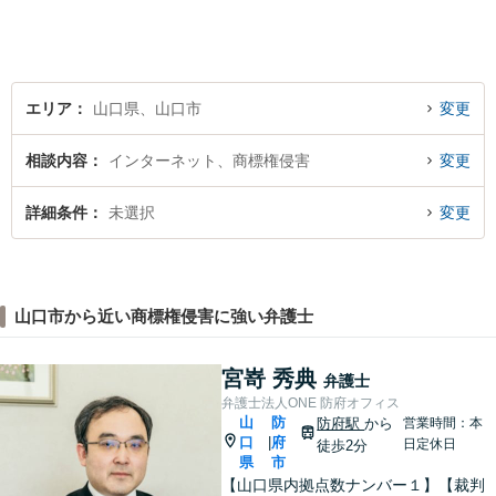
方はお気軽にご相談くださ
い。
エリア
山口県、山口市
変更
相談内容
インターネット、商標権侵害
変更
詳細条件
未選択
変更
山口市から近い商標権侵害に強い弁護士
宮嵜 秀典
弁護士
弁護士法人ONE 防府オフィス
山
防
防府駅
から
営業時間：本
口
府
|
日定休日
徒歩2分
県
市
【山口県内拠点数ナンバー１】【裁判