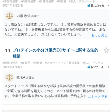
#著作権侵害
#商標権侵害
#肖像権侵害
#加害者
#個人・プライベート
2024年2月24日
役にたった
4
内藤 政信
弁護士
１，告訴なければ捜査しないですね。 ２，警察が告訴を進めることは
ないですね。 ３，著作権者から1回は警告するのが普通ですね。 あな
たは、大丈夫でしょう。 気にしなくていいでしょう。
10
プロテインの小分け販売ECサイトに関する法的
相談
#商標権侵害
#IT業界
#製造業
#スタートアップ・新規事業
#法人・ビジネス
2024年4月3日
役にたった
1
匿名A
弁護士
スタートアップに関する細かな相談は法律相談の掲示板での無料相談
で対応できる範囲を超えてるのと、ネット情報だけに頼るのは危険で
す。 企業法務の取り扱いのある法律事務所に予約を入れて、リーガル
リスクチェックの法務サービスのご依頼をされることをお勧め致しま
す。