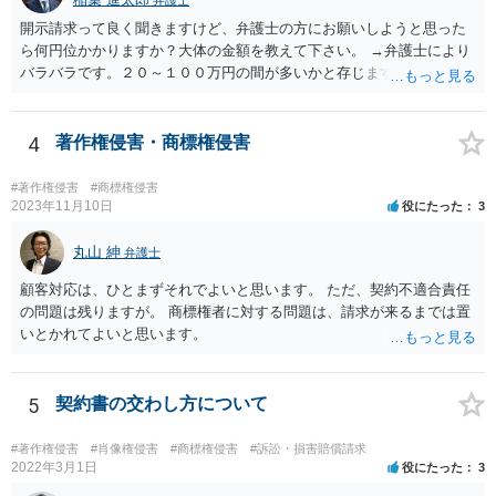
弁護士
す。
開示請求って良く聞きますけど、弁護士の方にお願いしようと思った
ら何円位かかりますか？大体の金額を教えて下さい。 →弁護士により
バラバラです。２０～１００万円の間が多いかと存じます。
4
著作権侵害・商標権侵害
#著作権侵害
#商標権侵害
2023年11月10日
役にたった
3
丸山 紳
弁護士
顧客対応は、ひとまずそれでよいと思います。 ただ、契約不適合責任
の問題は残りますが。 商標権者に対する問題は、請求が来るまでは置
いとかれてよいと思います。
5
契約書の交わし方について
#著作権侵害
#肖像権侵害
#商標権侵害
#訴訟・損害賠償請求
2022年3月1日
役にたった
3