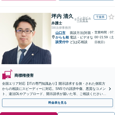
坪内 清久
千葉県
インタビュ
ーを見る
弁護士
Sfil法律事務所
営業時間：07:
山口市
面談方法(対面・
からも相
電話・ビデオな
00~21:59（土
談受付中
ど)は応相談
日祝日）
商標権侵害
全国エリア対応【ITの専門知識あり】開示請求する側・された側双方
からの相談にスピーディーに対応。SNSでの誹謗中傷、悪質なコメン
ト、違法DLやアップロード、開示請求が届いた等、ご相談ください
【WEB面談OK&解決実績豊富】【千葉中央駅4分】
料金表を見る