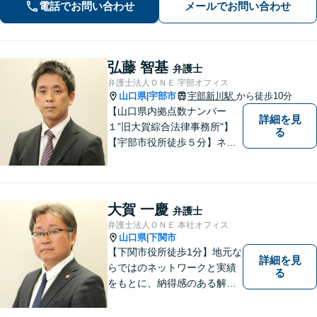
電話でお問い合わせ
メールでお問い合わせ
に行きやすくなります。法律トラブル
は「地域密着」の当事務所にご相談く
ださい。
弘藤 智基
弁護士
弁護士法人ＯＮＥ 宇部オフィス
山口県
宇部市
宇部新川駅
から徒歩10分
|
【山口県内拠点数ナンバー
詳細を見
１”旧大賀綜合法律事務所"】
る
【宇部市役所徒歩５分】ネッ
トワークを活かし、寄り添い
ながらサポートをいたしま
す。お困りの方はお気軽にご
相談ください。
大賀 一慶
弁護士
弁護士法人ＯＮＥ 本社オフィス
山口県
下関市
|
【下関市役所徒歩1分】地元な
詳細を見
らではのネットワークと実績
る
をもとに、納得感のある解決
策をサポート！お悩みの方は
お気軽にご相談ください。