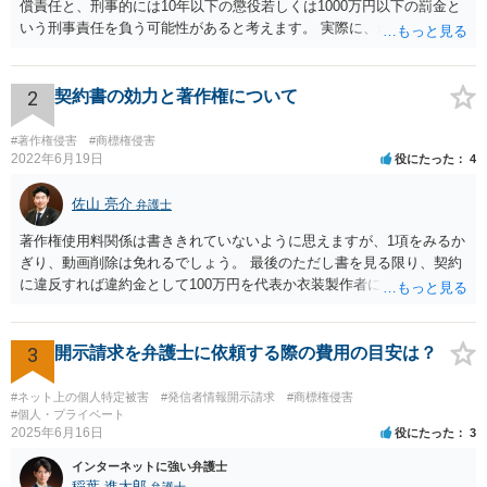
償責任と、刑事的には10年以下の懲役若しくは1000万円以下の罰金と
いう刑事責任を負う可能性があると考えます。 実際に、裁判になった
り、刑事責任を問われるかは、内容等によりますが、警察が被害届を
受理すると、取調べ等の捜査が行われる可能性があります。 そして、
刑事責任を軽くするためには、被害弁償等を行う必要があります。 今
2
契約書の効力と著作権について
後の対応としては、まずは、弁護士に相談するのが良いと思います。
#著作権侵害
#商標権侵害
2022年6月19日
役にたった
4
佐山 亮介
弁護士
著作権使用料関係は書ききれていないように思えますが、1項をみるか
ぎり、動画削除は免れるでしょう。 最後のただし書を見る限り、契約
に違反すれば違約金として100万円を代表か衣装製作者に請求できると
思います。 ただ、どの時点を契約違反とするかは、契約書の読み方と
しては少しはっきりしないように思います。 こちらからどの時点で打
って出るかはこちらに都合よく契約書を解釈して決めて良いと思いま
3
開示請求を弁護士に依頼する際の費用の目安は？
すが、裁判にもつれ込んだ場合、第三者の目から見て客観的にも条件
が守られないとはっきり言えるのは相手が削除請求をしたことが記録
#ネット上の個人特定被害
#発信者情報開示請求
#商標権侵害
上はっきりするとき（例えばYouTubeへの通報などにより動画を削除
#個人・プライベート
2025年6月16日
役にたった
3
させた時）となるかも知れません。 以上を前提に、まずは動画の配信
は合意に基づく正当な権利だと主張し、相手が反論や削除請求の通
インターネットに強い弁護士
報・裁判等をしてきたら弁護士に依頼して対応するとよいと考えま
稲葉 進太郎