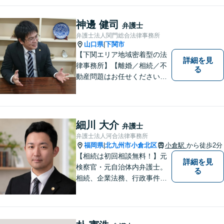
神邊 健司
弁護士
弁護士法人関門総合法律事務所
山口県
下関市
|
【下関エリア地域密着型の法
詳細を見
律事務所】【離婚／相続／不
る
動産問題はお任せください】
法テラス可！小さな問題であ
っても、不安は抱え込まずご
相談ください。お一人おひと
りの声を大切にし、適切な解
細川 大介
弁護士
決方法をご提案いたします。
弁護士法人河合法律事務所
福岡県
北九州市小倉北区
小倉駅
から徒歩2分
|
【相続は初回相談無料！】元
詳細を見
検察官・元自治体内弁護士。
る
相続、企業法務、行政事件、
国家賠償に注力【北九州・行
橋・京築】