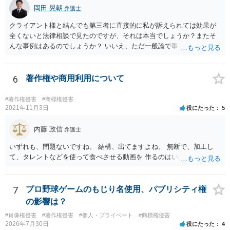
岡田 晃朝
弁護士
クライアント様と結んでも第三者に直接的に私が訴えられては効果が
全くないと法律相談で見たのですが、それは本当でしょうか？またそ
んな事例はあるのでしょうか？ いいえ、ただ一般論で事例は分かりま
せん。
6
著作権や商用利用について
#著作権侵害
#商標権侵害
2021年11月3日
役にたった
5
内藤 政信
弁護士
いずれも、問題ないですね。 結構、出てますよね。 無断で、加工し
て、タレントなどを使って食べさせる動画を 作るのはいけませんが。
7
プロ野球ゲームのもじり名使用、パブリシティ権
の影響は？
#肖像権侵害
#著作権侵害
#個人・プライベート
#商標権侵害
2026年7月30日
役にたった
4