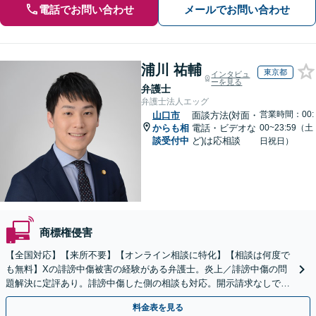
電話でお問い合わせ
メールでお問い合わせ
浦川 祐輔
東京都
インタビュ
ーを見る
弁護士
弁護士法人エッグ
営業時間：00:
山口市
面談方法(対面・
からも相
電話・ビデオな
00~23:59（土
談受付中
ど)は応相談
日祝日）
商標権侵害
【全国対応】【来所不要】【オンライン相談に特化】【相談は何度で
も無料】Xの誹謗中傷被害の経験がある弁護士。炎上／誹謗中傷の問
題解決に定評あり。誹謗中傷した側の相談も対応。開示請求なしで本
人の特定ができる場合もあり。
料金表を見る