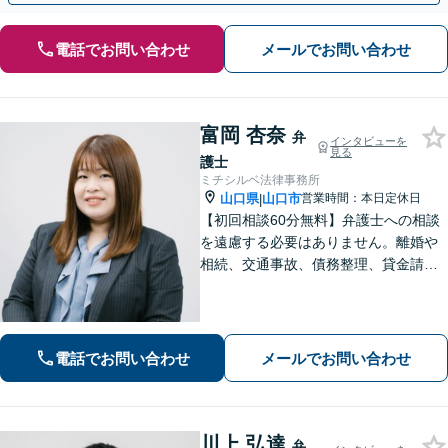
電話でお問い合わせ
メールでお問い合わせ
富岡 杏奈
弁
インタビューを
見る
護士
ミチシルベ法律事務所
山口県
山口市
営業時間：本日定休日
|
【初回相談60分無料】弁護士への相談
を遠慮する必要はありません。離婚や
相続、交通事故、債務整理、貸金請求
まで幅広く注力しております。じっく
りお話をお聞きし、難しい専門用語は
使わず分かりやすい言葉で説明するこ
とを心がけています。お気軽にご相談
電話でお問い合わせ
メールでお問い合わせ
ください。
川上 弘達
弁