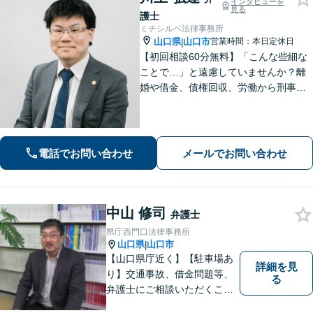
インタビューを
見る
護士
ミチシルベ法律事務所
山口県
山口市
営業時間：本日定休日
|
【初回相談60分無料】「こんな些細な
ことで…」と遠慮していませんか？離
婚や借金、債権回収、労働から刑事事
件まで幅広く対応しております。話し
やすい雰囲気づくりを何より大切にし
ています。どんな小さなお悩みでも誠
心誠意お伺いいたします。気軽にご相
電話でお問い合わせ
メールでお問い合わせ
談ください
中山 修司
弁護士
県庁西門口法律事務所
山口県
山口市
|
【山口県庁近く】【駐車場あ
詳細を見
り】交通事故、借金問題等、
る
弁護士にご相談いただくこと
で解決の道筋が開ける可能性