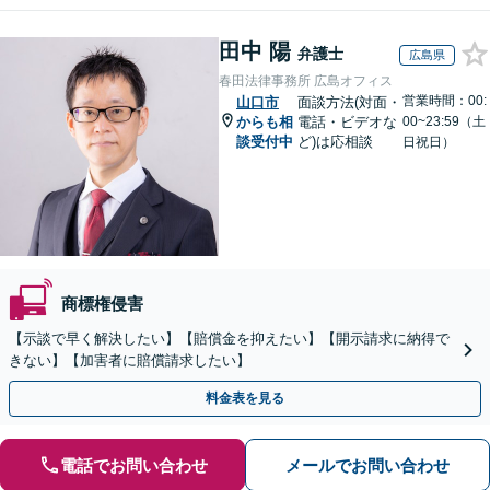
田中 陽
弁護士
広島県
春田法律事務所 広島オフィス
営業時間：00:
山口市
面談方法(対面・
からも相
電話・ビデオな
00~23:59（土
談受付中
ど)は応相談
日祝日）
商標権侵害
【示談で早く解決したい】【賠償金を抑えたい】【開示請求に納得で
きない】【加害者に賠償請求したい】
料金表を見る
電話でお問い合わせ
メールでお問い合わせ