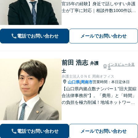
官15年の経験】身近で話しやすい弁護
士が丁寧に対応｜相談件数1000件以上
の実績をもとに、地域事情に寄り添っ
た適切なアドバイスを提供します。安
心してお任せください。【夜間対応】
電話でお問い合わせ
メールでお問い合わせ
前田 浩志
弁護
インタビューを見
る
士
弁護士法人ＯＮＥ 周南オフィス
山口県
周南市
営業時間：本日定休日
|
【山口県内拠点数ナンバー１"旧大賀綜
合法律事務所"】。「費用」と「時間」
の負担を極力削減！地域ネットワーク
を活用し、依頼者が望む解決を目指し
ます。お気軽にご相談ください。【相
続・遺言に強い】不動産の売却や相続
税対策なども親身に対応◎
電話でお問い合わせ
メールでお問い合わせ