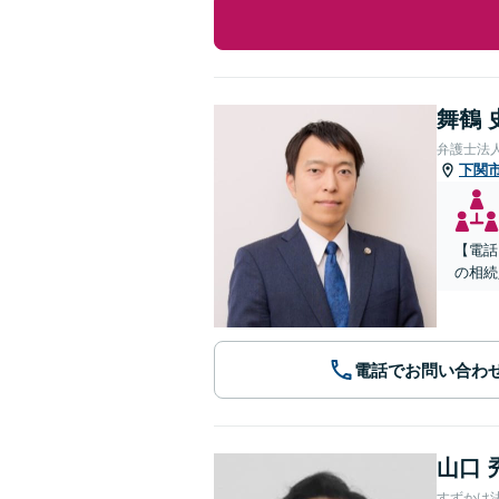
舞鶴 
弁護士法
下関
【電話
の相続
電話でお問い合わ
山口 
すずかけ