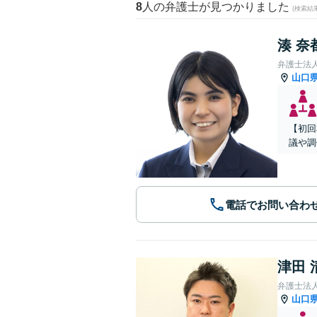
8
人の弁護士が見つかりました
(検索結
湊 奈
弁護士法
山口
【初回
議や調
電話でお問い合わ
津田 
弁護士法
山口