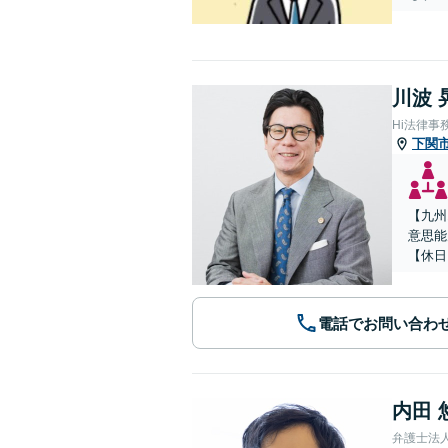
川波 
Hi法律事
下関
【九州
意思能
【休日
電話でお問い合わ
内田 
弁護士法