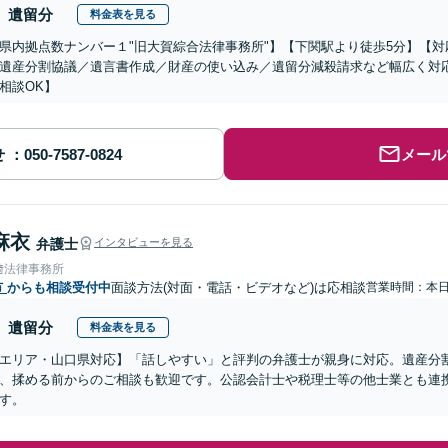
遺留分
料金表を見る
県内拠点数ナンバー１"旧大賀綜合法律事務所"】【下関駅より徒歩5分】【
遺産分割協議／遺言書作成／財産の使い込み／遺留分減殺請求など幅広く対
相談OK】
せ
メール
麻衣
弁護士
インタビューを見る
﨑法律事務所
市
からも相談受付中
面談方法(対面・電話・ビデオなど)は応相談
営業時間：本
遺留分
料金表を見る
エリア・山口県対応】「話しやすい」と評判の弁護士が親身に対応。遺産分
、揉める前からのご相談も歓迎です。公認会計士や税理士等の他士業とも連
す。