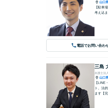
山口
【駐車場
考え込ま
電話でお問い合わ
三島 
弁護士法
山口
【LIN
ト。法的
ます【完