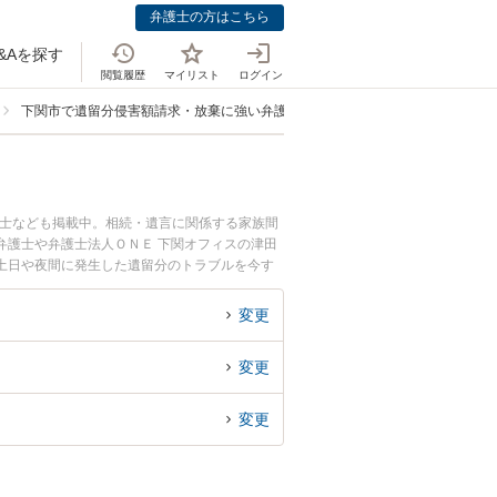
弁護士の方はこちら
&Aを探す
閲覧履歴
マイリスト
ログイン
下関市で遺留分侵害額請求・放棄に強い弁護士
護士なども掲載中。相続・遺言に関係する家族間
弁護士や弁護士法人ＯＮＥ 下関オフィスの津田
土日や夜間に発生した遺留分のトラブルを今す
できる下関市内の弁護士に相談予約したい』など
変更
変更
変更