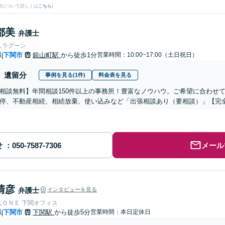
果について詳しくは
こちら
)
都美
弁護士
人ラグーン
県
下関市
銀山町駅
から徒歩1分
営業時間：10:00~17:00（土日祝日）
|
遺留分
事例を見る(1件)
料金表を見る
相談無料】年間相談150件以上の事務所！豊富なノウハウ。ご希望に合わせ
停、不動産相続、相続放棄、使い込みなど「出張相談あり（要相談）」【完
せ
メール
清彦
弁護士
インタビューを見る
人ＯＮＥ 下関オフィス
県
下関市
下関駅
から徒歩5分
営業時間：本日定休日
|