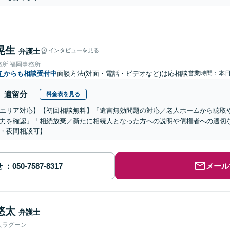
晃生
弁護士
インタビューを見る
務所 福岡事務所
市
からも相談受付中
面談方法(対面・電話・ビデオなど)は応相談
営業時間：本
遺留分
料金表を見る
エリア対応】【初回相談無料】「遺言無効問題の対応／老人ホームから聴取
力を確認」「相続放棄／新たに相続人となった方への説明や債権者への適切
・夜間相談可】
せ
メール
悠太
弁護士
人ラグーン