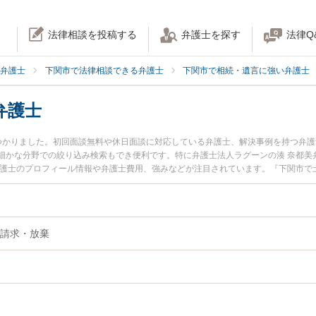
法律相談を投稿する
弁護士を探す
法律Q
弁護士
下関市で法律相談できる弁護士
下関市で相続・遺言に強い弁護士
弁護士
つかりました。初回面談無料や休日面談に対応している弁護士、解決事例を持つ弁
細かな分野での絞り込み検索もでき便利です。特に弁護士法人ラグーンの湊 奈都美
弁護士のプロフィール情報や弁護士費用、強みなどが注目されています。『下関市で
解決の実績豊富な近くの弁護士を検索したい』『初回相談無料で遺留分を法律相談
請求・放棄