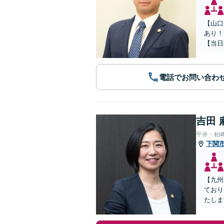
【山口
あり！
【当日
電話でお問い合わ
吉田 
平井・柏
下関
【九州
ており
たしま