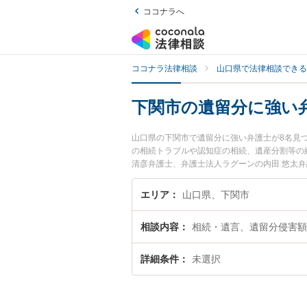
ココナラへ
ココナラ法律相談
山口県で法律相談できる
下関市の遺留分に強い
山口県の下関市で遺留分に強い弁護士が8名見
の相続トラブルや認知症の相続、遺産分割等の
清彦弁護士、弁護士法人ラグーンの内田 悠太
ぐに弁護士に相談したい』『遺留分のトラブル
でお困りの相談者さんにおすすめです。
エリア
山口県、下関市
相談内容
相続・遺言、遺留分侵害額
詳細条件
未選択