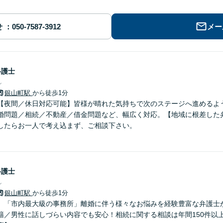
せ
メー
弁護士
ン
銀山町駅
から徒歩1分
【夜間／休日対応可能】皆様が晴れた気持ちで次のステージへ進めるよ
婚問題／相続／不動産／借金問題など、幅広く対応。【地域に根差した
したらお一人で考え込まず、ご相談下さい。
弁護士
ン
銀山町駅
から徒歩1分
】「市内最大級の事務所」離婚に伴う様々なお悩みを経験豊富な弁護士
籍／男性に話しづらい内容でも安心！相続に関する相談は年間150件以