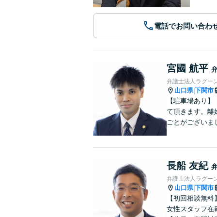
電話でお問い合わ
宮國 航平
弁護士法人ラグー
山口県
下関市
|
【駐車場あり】
て頂きます。離
ごとがございま
長船 友紀
弁護士法人ラグー
山口県
下関市
|
【初回相談無料
女性スタッフ在