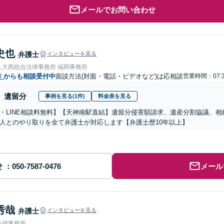
メールでお問い合わせ
史也
弁護士
インタビューを見る
人大西総合法律事務所 福岡事務所
市
からも相談受付中
面談方法(対面・電話・ビデオなど)は応相談
営業時間：07:
遺留分
事例を見る(1件)
料金表を見る
・LINE相談料無料】【天神南駅直結】遺留分侵害額請求、遺産分割協議、
人とのやり取りを全て弁護士が対応します【弁護士歴10年以上】
せ
メール
秀哉
弁護士
インタビューを見る
法律事務所