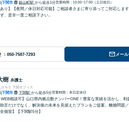
県
下関市
銀山町駅
から徒歩1分
営業時間：10:00~17:00（土日祝日）
|
あり】【夜間／休日対応可能】ご相談者さまに寄り添ってご対応します
ず、是非一度ご相談下さい。
せ
メール
大樹
弁護士
人ＯＮＥ 下関オフィス
県
下関市
下関駅
から徒歩5分
営業時間：本日定休日
|
E・WEB相談可】山口県内拠点数ナンバーONE！豊富な実績を活かし、
助言だけでなく、解決後の未来を見据えたプランをご提案。離婚問題／
全個室】【下関駅5分】