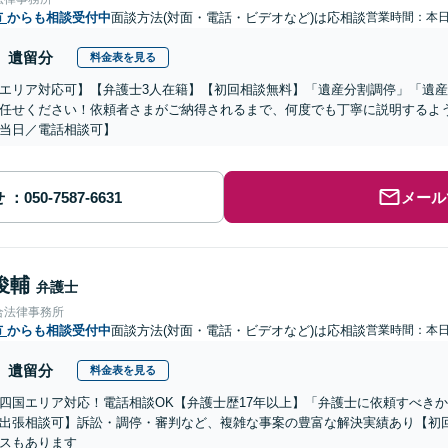
市
からも相談受付中
面談方法(対面・電話・ビデオなど)は応相談
営業時間：本
遺留分
料金表を見る
エリア対応可】【弁護士3人在籍】【初回相談無料】「遺産分割調停」「遺
任せください！依頼者さまがご納得されるまで、何度でも丁寧に説明するよ
当日／電話相談可】
せ
メール
俊輔
弁護士
合法律事務所
市
からも相談受付中
面談方法(対面・電話・ビデオなど)は応相談
営業時間：本
遺留分
料金表を見る
四国エリア対応！電話相談OK【弁護士歴17年以上】「弁護士に依頼すべき
出張相談可】訴訟・調停・審判など、複雑な事案の豊富な解決実績あり【初
スもあります