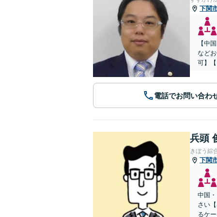
下関
【中国
などお
可】【
電話でお問い合わ
兵頭 
きぼう綜
下関
中国・
さい【
るケー