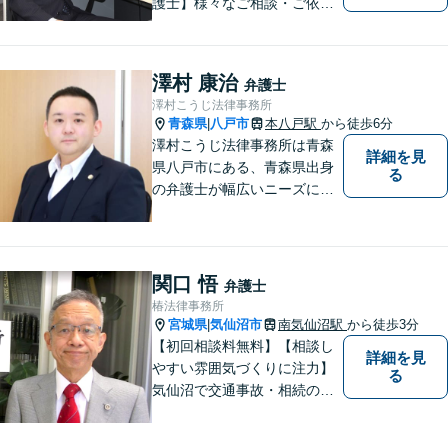
護士】様々なご相談・ご依頼
案件に迅速・丁寧に対応いた
します。お困りの方はぜひご
相談ください。
澤村 康治
弁護士
澤村こうじ法律事務所
青森県
八戸市
本八戸駅
から徒歩6分
|
澤村こうじ法律事務所は青森
詳細を見
県八戸市にある、青森県出身
る
の弁護士が幅広いニーズにお
応えするアットホームな法律
事務所です。
関口 悟
弁護士
椿法律事務所
宮城県
気仙沼市
南気仙沼駅
から徒歩3分
|
【初回相談料無料】【相談し
詳細を見
やすい雰囲気づくりに注力】
る
気仙沼で交通事故・相続のこ
となら椿法律事務所におまか
せください！不動産（売買・