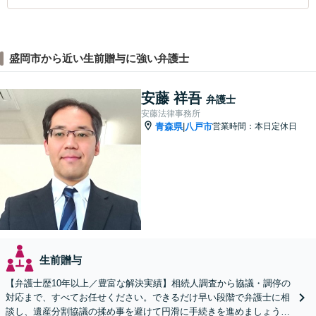
盛岡市から近い生前贈与に強い弁護士
安藤 祥吾
弁護士
安藤法律事務所
青森県
八戸市
営業時間：本日定休日
|
生前贈与
【弁護士歴10年以上／豊富な解決実績】相続人調査から協議・調停の
対応まで、すべてお任せください。できるだけ早い段階で弁護士に相
談し、遺産分割協議の揉め事を避けて円滑に手続きを進めましょう