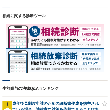
賃貸・欠陥住宅）・相続・離
婚・刑事事件のご相談にも対
応します。【南気仙沼駅3分】
相続に関する診断ツール
生前贈与の法律Q&Aランキング
1
成年後見制度申請のための診断書作成を妨害され
ている場合、法律家に対策を依頼できることはあ