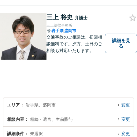
思いをお持ちの方にも、気軽
に相談していただける弁護士
を目指しています。どんなこ
三上 将史
弁護士
とでもお気軽にご相談くださ
三上法律事務所
い。
岩手県
盛岡市
|
交通事故のご相談は、初回相
詳細を見
談無料です。夕方、土日のご
る
相談も対応いたします。
エリア
岩手県、盛岡市
変更
相談内容
相続・遺言、生前贈与
変更
詳細条件
未選択
変更