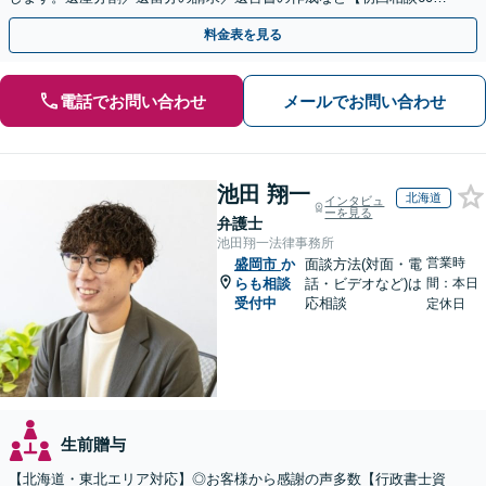
無料】【オンライン相談可能】
料金表を見る
電話でお問い合わせ
メールでお問い合わせ
池田 翔一
北海道
インタビュ
ーを見る
弁護士
池田翔一法律事務所
営業時
盛岡市
か
面談方法(対面・電
らも相談
話・ビデオなど)は
間：本日
受付中
応相談
定休日
生前贈与
【北海道・東北エリア対応】◎お客様から感謝の声多数【行政書士資