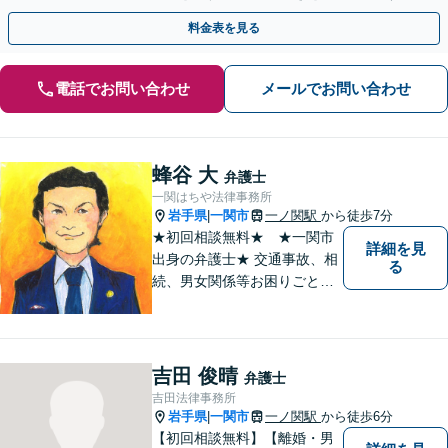
【秘密厳守】【完全個室対応】【休日・夜間相談あり】
料金表を見る
電話でお問い合わせ
メールでお問い合わせ
蜂谷 大
弁護士
一関はちや法律事務所
岩手県
一関市
一ノ関駅
から徒歩7分
|
★初回相談無料★ ★一関市
詳細を見
出身の弁護士★ 交通事故、相
る
続、男女関係等お困りごとが
ございましたらご連絡くださ
い。
吉田 俊晴
弁護士
吉田法律事務所
岩手県
一関市
一ノ関駅
から徒歩6分
|
【初回相談無料】【離婚・男