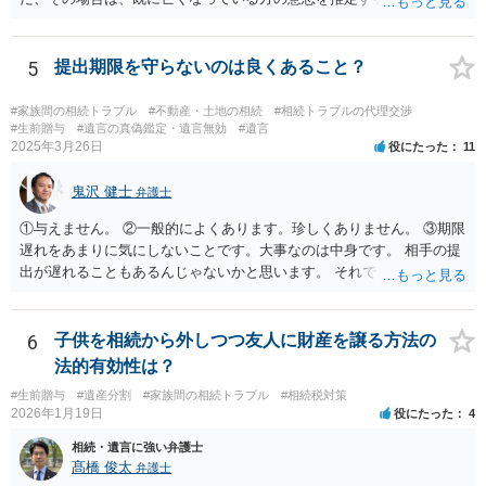
ますので、なかなか立証のハードルは高いと思われます。それゆえ、
持ち戻し免除の意思表示は書面で明確にしておいていただくべきとい
う結論は変わりません。 誤解を与えるような回答でした。失礼しまし
5
提出期限を守らないのは良くあること？
た。 文言については、「〇〇に対する生前贈与による特別受益の持ち
戻しをすべて免除する」というのがオーソドックスなものですが、ご
#家族間の相続トラブル
#不動産・土地の相続
#相続トラブルの代理交渉
心配ならば、弁護士のところに行って、特別受益となりそうな贈与に
#生前贈与
#遺言の真偽鑑定・遺言無効
#遺言
2025年3月26日
役にたった
11
ついて説明した上で、適切な文言についてご相談してみてはいかがで
しょうか。
鬼沢 健士
弁護士
①与えません。 ②一般的によくあります。珍しくありません。 ③期限
遅れをあまりに気にしないことです。大事なのは中身です。 相手の提
出が遅れることもあるんじゃないかと思います。 それでもあなた有利
にはなりません。
6
子供を相続から外しつつ友人に財産を譲る方法の
法的有効性は？
#生前贈与
#遺産分割
#家族間の相続トラブル
#相続税対策
2026年1月19日
役にたった
4
相続・遺言に強い弁護士
髙橋 俊太
弁護士