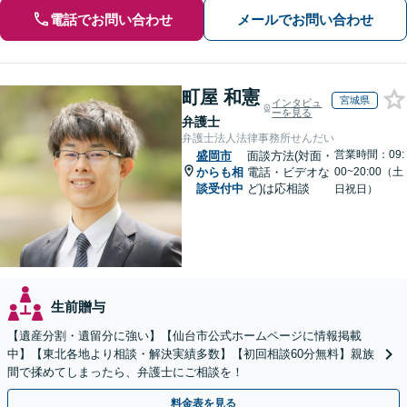
電話でお問い合わせ
メールでお問い合わせ
町屋 和憲
宮城県
インタビュ
ーを見る
弁護士
弁護士法人法律事務所せんだい
営業時間：09:
盛岡市
面談方法(対面・
からも相
電話・ビデオな
00~20:00（土
談受付中
ど)は応相談
日祝日）
生前贈与
【遺産分割・遺留分に強い】【仙台市公式ホームページに情報掲載
中】【東北各地より相談・解決実績多数】【初回相談60分無料】親族
間で揉めてしまったら、弁護士にご相談を！
料金表を見る