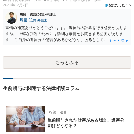
2021年12月7日
役にたった
5
相続・遺言に強い弁護士
尾畠 弘典
弁護士
事情の補充ありがとうございます。 遺留分の計算を行う必要がありま
すね。 正確な判断のためには詳細な事情をお聞きする必要がありま
す。 ご自身の遺留分の侵害があるかどうか、あるとしてどの程度の金
額となるかを正確に把握されたいのであれば、一度お近くの弁護士に
相談されるのが良いと思います。
もっとみる
生前贈与に関連する法律相談コラム
相続・遺言
生前贈与された財産がある場合、遺産分
割はどうなる？