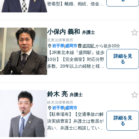
密着型】離婚、相続、借金、
交通事故、刑事事件など。ご
依頼者さまのお悩み解決の手
助けをすることが使命だと思
小保内 義和
っています。どんなささいな
弁護士
ことでも構いません。お気軽
北奥法律事務所
にご相談ください。
岩手県
盛岡市
盛岡駅
から徒歩10分
|
【JR東北本線『盛岡駅』徒歩
詳細を見
10分】【完全個室】対応分野
る
多数。20年以上の経験と様々
な分野での膨大な実績を活か
し「貴方に会えて良かった」
と感じていただける最善の解
鈴木 亮
決を目指します。 お気軽にご
弁護士
お相談ください。
鈴木法律事務所
岩手県
盛岡市
|
【駐車場有】【交通事故の解
詳細を見
決実績豊富】弁護士は敷居が
る
高い、弁護士に相談していい
ことなのかわからないという