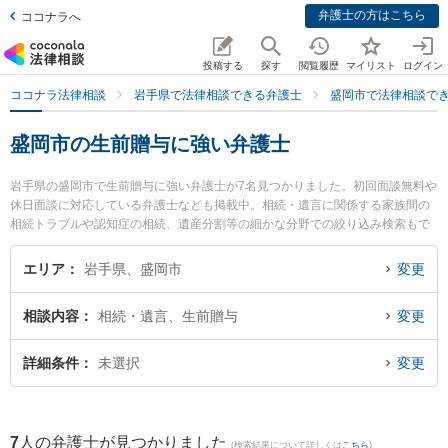
弁護士の方はこちら
ココナラへ
投稿する
探す
閲覧履歴
マイリスト
ログイン
ココナラ法律相談
岩手県で法律相談できる弁護士
盛岡市で法律相談で
盛岡市の生前贈与に強い弁護士
岩手県の盛岡市で生前贈与に強い弁護士が7名見つかりました。初回面談無料や
休日面談に対応している弁護士なども掲載中。相続・遺言に関係する家族間の
相続トラブルや認知症の相続、遺産分割等の細かな分野での絞り込み検索もで
き便利です。特に弁護士法人稲葉セントラル法律事務所 盛岡オフィスの田中 宏
宜弁護士やベリーベスト法律事務所 盛岡オフィスの小野寺 宏行弁護士、盛岡ナ
エリア
岩手県、盛岡市
変更
ンテン法律事務所の及川 啓紀弁護士のプロフィール情報や弁護士費用、強みな
どが注目されています。『盛岡市で土日や夜間に発生した生前贈与のトラブル
相談内容
相続・遺言、生前贈与
変更
を今すぐに弁護士に相談したい』『生前贈与のトラブル解決の実績豊富な近く
の弁護士を検索したい』『初回相談無料で生前贈与を法律相談できる盛岡市内
の弁護士に相談予約したい』などでお困りの相談者さんにおすすめです。
詳細条件
未選択
変更
7
人の弁護士が見つかりました
(検索結果について詳しくは
こちら
)