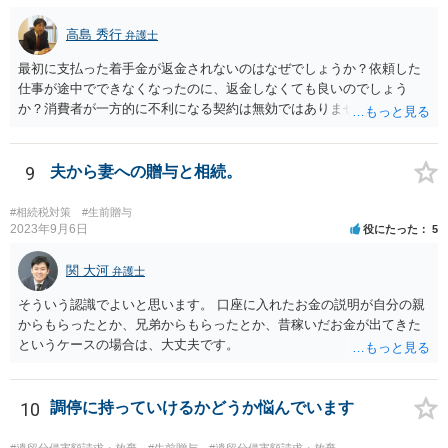
高島 秀行
弁護士
最初に支払った着手金が返金されないのはなぜでしょうか？依頼した
仕事が途中でできなくなったのに、返金しなくても良いのでしょう
か？消費者が一方的に不利になる契約は無効ではありませんか？
着手金は、前の弁護士が倒れるまでにやった仕事に応じて清算する義
務があると思います。 倒れた弁護士が所属する弁護士会に相談さ
れた方がよいと思います。 倒れた弁護士は脳梗塞で倒れたようで
9
夫から妻への贈与と相続。
すが、 判断能力があり、復代理を倒れた弁護士の判断で復代理を
選任したのか 即ち、復代理人の選任は有効なのかという問題もあ
#相続税対策
#生前贈与
ると思います。
2023年9月6日
役にたった
5
関 大河
弁護士
そういう認識でよいと思います。 口座に入れたお金の説明が自分の親
からもらったとか、兄弟からもらったとか、昔稼いだお金が出てきた
というケースの場合は、大丈夫です。
10
調停に持っていけるかどうか悩んでいます
#遺留分侵害額請求・放棄
#生前贈与
#遺留分侵害額請求・放棄