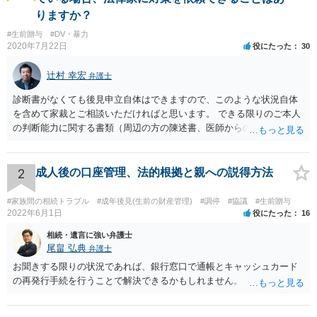
りますか？
#生前贈与
#DV・暴力
2020年7月22日
役にたった
30
辻村 幸宏
弁護士
診断書がなくても後見申立自体はできますので、このような状況自体
を含めて家裁とご相談いただければと思います。 できる限りのご本人
の判断能力に関する書類（周辺の方の陳述書、医師からの聴取書等）
を整え、家裁の鑑定を経る前提で鑑定費用の予納金を用意し、申立て
をしていただければそこから先は進むのではないかと存じます。 ま
た、Aさんの意向を酌みすぎるあまりに後見申立ができない状況にして
2
成人後の口座管理、法的根拠と親への説得方法
いる施設の問題もありますので、当該地域の地域包括支援センターに
ご相談されるのもひとつの方法です。
#家族間の相続トラブル
#成年後見(生前の財産管理)
#調停
#協議
#生前贈与
2022年6月1日
役にたった
16
相続・遺言に強い弁護士
尾畠 弘典
弁護士
お聞きする限りの状況であれば、銀行窓口で通帳とキャッシュカード
の再発行手続を行うことで解決できるかもしれません。