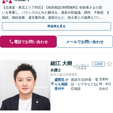
【北海道・東北エリア対応】【初回相談1時間無料】依頼者さまの思
いを尊重し、バランスのとれた解決を。遺産分割協議・調停、不動産
相続、相続放棄、遺言書作成、遺留分など。他士業との連携もワンス
トップで対応します【休日・夜間面談OK】
料金表を見る
電話でお問い合わせ
メールでお問い合わせ
細江 大樹
山形県
インタビュ
ーを見る
弁護士
樹氷の森法律事務所
営業時
盛岡市
か
面談方法(対面・電
らも相談
話・ビデオなど)は
間：本日
受付中
応相談
定休日