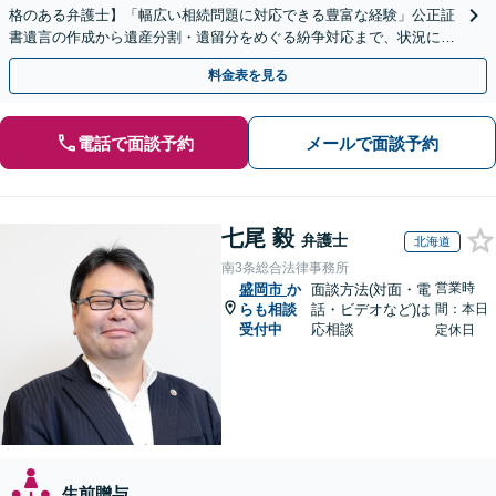
格のある弁護士】「幅広い相続問題に対応できる豊富な経験」公正証
書遺言の作成から遺産分割・遺留分をめぐる紛争対応まで、状況に応
じた最適な方法をご提案します【夜間相談可】
料金表を見る
電話で面談予約
メールで面談予約
七尾 毅
弁護士
北海道
南3条総合法律事務所
営業時
盛岡市
か
面談方法(対面・電
らも相談
話・ビデオなど)は
間：本日
受付中
応相談
定休日
生前贈与