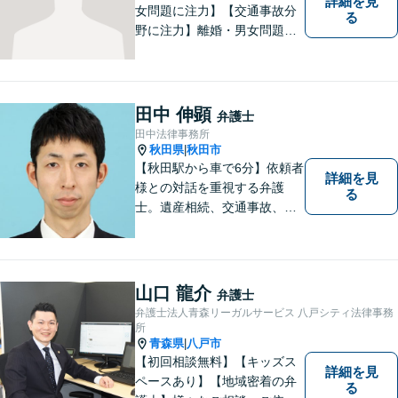
詳細を見
女問題に注力】【交通事故分
る
野に注力】離婚・男女問題、
交通事故、遺産相続を中心と
して、一般民事、刑事事件に
ついて幅広く取り扱いしてお
ります。何かお困りごとがご
田中 伸顕
弁護士
ざいましたら、お気軽にご相
田中法律事務所
談ください。
秋田県
秋田市
|
【秋田駅から車で6分】依頼者
詳細を見
様との対話を重視する弁護
る
士。遺産相続、交通事故、離
婚、債務整理、企業法務な
ど、皆様の抱える問題を幅広
く取り扱っております。お困
りごとがあれば、お一人で抱
山口 龍介
弁護士
え込むことなくぜひご相談く
弁護士法人青森リーガルサービス 八戸シティ法律事務
ださい！【駐車場あり】
所
青森県
八戸市
|
【初回相談無料】【キッズス
詳細を見
ペースあり】【地域密着の弁
る