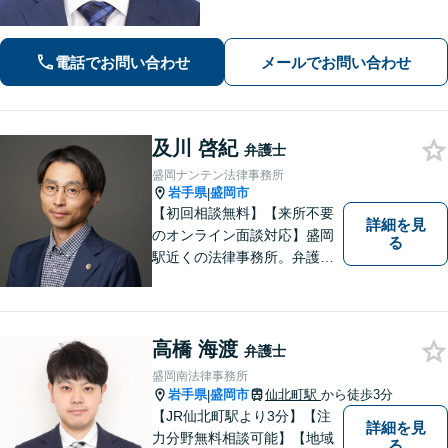
電話でお問い合わせ
メールでお問い合わせ
及川 啓紀
弁護士
盛岡ナンテン法律事務所
岩手県
盛岡市
|
【初回相談無料】【来所不要
詳細を見
のオンライン面談対応】盛岡
る
駅近くの法律事務所。弁護士
歴10年以上、離婚問題・相
続・労働・刑事事件等幅広く
対応が可能です。可能な限り
専門用語は避け、依頼者様が
高橋 海渡
弁護士
理解しやすい対応を心がけて
盛岡南法律事務所
います。【土日祝・時間外対
岩手県
盛岡市
仙北町駅
から徒歩3分
|
応可】
【JR仙北町駅より3分】【注
詳細を見
力分野無料相談可能】【地域
る