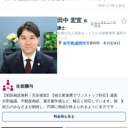
7件中 1-7件を表示
田中 宏宜
弁
インタビューを
見る
護士
弁護士法人稲葉セントラル法律事務所 盛岡オ
フィス
岩手県
盛岡市
営業時間：本日定休日
|
生前贈与
【初回相談無料｜完全個室】【他士業連携でワンストップ対応】遺産
分割協議、不動産相続、遺言書作成など、幅広く対応しています。相
続人のみなさまが納得し、円満に相続が終えられるように全力でサポ
ートいたします。ぜひご相談ください。【WEB面談可】
料金表を見る