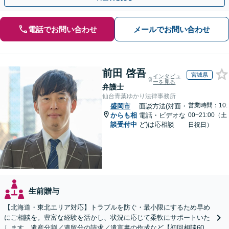
電話でお問い合わせ
メールでお問い合わせ
前田 啓吾
宮城県
インタビュ
ーを見る
弁護士
仙台青葉ゆかり法律事務所
営業時間：10:
盛岡市
面談方法(対面・
からも相
電話・ビデオな
00~21:00（土
談受付中
ど)は応相談
日祝日）
生前贈与
【北海道・東北エリア対応】トラブルを防ぐ・最小限にするため早め
にご相談を。豊富な経験を活かし、状況に応じて柔軟にサポートいた
します。遺産分割／遺留分の請求／遺言書の作成など【初回相談60分