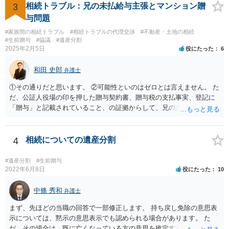
3
相続トラブル：兄の未払給与主張とマンション贈
与問題
#家族間の相続トラブル
#相続トラブルの代理交渉
#不動産・土地の相続
#生前贈与
#協議
#遺産分割
2025年2月5日
役にたった
6
和田 史郎
弁護士
①その通りだと思います。 ②可能性といのはゼロとは言えません。 た
だ、公証人役場の印を押した贈与契約書、贈与税の支払事実、登記に
「贈与」と記載されていること、の証拠からして、兄の主張は通らな
いようには思います。 ③④その通りだと思います。 話し合いで折り合
わなければ、遺産分割調停を申し立てて進めるのがベターのような気
がしますね。
4
相続についての遺産分割
#遺産分割
#生前贈与
2022年6月8日
役にたった
10
中條 秀和
弁護士
まず、先ほどの当職の回答で一部修正します。 持ち戻し免除の意思表
示については、黙示の意思表示でも認められる場合があります。 た
だ、その場合は、既に亡くなっている方の意思を推定することになり