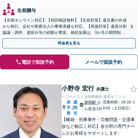
生前贈与
【全国オンライン対応】【初回相談無料】【生前対策】遺言書の作成
から執行、会社や医療法人の事業承継も対応。【死後対策】遺産分割
協議・調停、遺留分等の経験が豊富。相続放棄は、3か月の期間制限
があるため、お早めにご相談ください。【無料駐車場あり】
料金表を見る
電話で面談予約
メールで面談予約
小野寺 宏行
弁護士
ベリーベスト法律事務所 盛岡オフィス
岩
盛
盛岡駅
か
営業時間：09:30~1
手
岡
|
8:00（土日祝日）
ら徒歩1分
県
市
【離婚・刑事事件・労働問題・交通事
故など幅広く対応】各分野の専門チー
ムがお客様をサポートします。