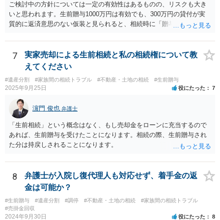
ご検討中の方針については一定の有効性はあるものの、リスクも大き
いと思われます。生前贈与1000万円は有効でも、300万円の貸付が実
質的に返済意思のない仮装と見られると、相続時に「贈与」と評価さ
れ、子から遺留分侵害額請求を受ける可能性があります。 その他の方
法として考えられるものとしては、 ①信託（家族信託・目的信託） 財
産を信託口に移し、受託者（信頼できる友人や専門職）に管理させ、
7
実家売却による生前相続と私の相続権について教
・生存中はあなたの生活費・介護費に優先充当 ・残余を友人や慈善団
えてください
体へ と使途を厳格に指定。相続ではなく信託帰属になるため、子の関
#遺産分割
#家族間の相続トラブル
#不動産・土地の相続
#生前贈与
与を大きく排除できます。 ②遺言＋生命保険の組合せ 生活資金は手元
2025年9月25日
役にたった
7
に残し、余剰資金で受取人を友人・団体にした保険を活用。保険金は
相続財産とは別枠で、遺留分対策にも有効と思われます。 ③負担付死
濵門 俊也
弁護士
因贈与 「介護・見守り等を条件に、死亡時に財産を渡す」契約。条件
不履行なら無効にでき、老後の安心を担保できます。 ④ 寄附予約＋解
「生前相続」という概念はなく、もし売却金をローンに充当するので
除条件 慈善団体への寄附を予約しつつ、資金不足時は解除できる条項
あれば、生前贈与を受けたことになります。相続の際、生前贈与され
を設定。 などがあり得るかと思われます。
た分は持戻しされることになります。
8
弁護士が入院し復代理人も対応せず、着手金の返
金は可能か？
#生前贈与
#遺産分割
#調停
#不動産・土地の相続
#家族間の相続トラブル
#売掛金回収
2024年9月30日
役にたった
8