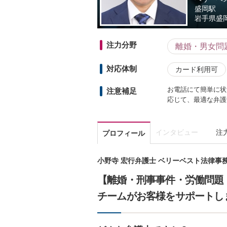
盛岡駅
岩手県
盛
注力分野
離婚・男女問
対応体制
カード利用可
お電話にて簡単に状
注意補足
応じて、最適な弁護
インタビュー
注
プロフィール
小野寺 宏行弁護士 ベリーベスト法律事
【離婚・刑事事件・労働問題
チームがお客様をサポートし