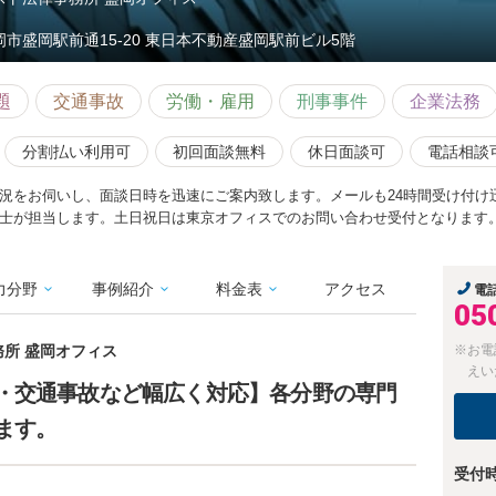
岡市盛岡駅前通15-20 東日本不動産盛岡駅前ビル5階
題
交通事故
労働・雇用
刑事事件
企業法務
分割払い利用可
初回面談無料
休日面談可
電話相談
況をお伺いし、面談日時を迅速にご案内致します。メールも24時間受け付け
士が担当します。土日祝日は東京オフィスでのお問い合わせ受付となります
力分野
事例紹介
料金表
アクセス
電
05
務所 盛岡オフィス
※お電
えい
・交通事故など幅広く対応】各分野の専門
ます。
受付