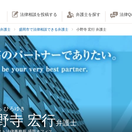
法律相談を投稿する
弁護士を探す
法律Q
弁護士
盛岡市で法律相談できる弁護士
小野寺 宏行 弁護士
ら ひろゆき
野寺 宏行
弁護士
スト法律事務所 盛岡オフィス