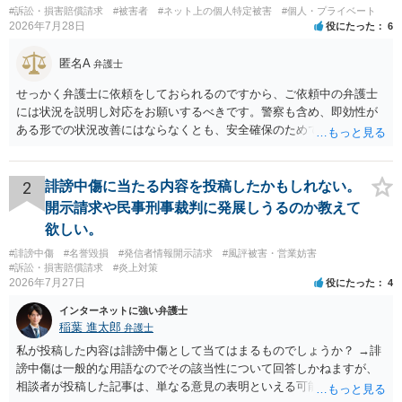
#訴訟・損害賠償請求
#被害者
#ネット上の個人特定被害
#個人・プライベート
2026年7月28日
役にたった
6
匿名A
弁護士
せっかく弁護士に依頼をしておられるのですから、ご依頼中の弁護士
には状況を説明し対応をお願いするべきです。警察も含め、即効性が
ある形での状況改善にはならなくとも、安全確保のためできることは
ある筈です。
2
誹謗中傷に当たる内容を投稿したかもしれない。
開示請求や民事刑事裁判に発展しうるのか教えて
欲しい。
#誹謗中傷
#名誉毀損
#発信者情報開示請求
#風評被害・営業妨害
#訴訟・損害賠償請求
#炎上対策
2026年7月27日
役にたった
4
インターネットに強い弁護士
稲葉 進太郎
弁護士
私が投稿した内容は誹謗中傷として当てはまるものでしょうか？ →誹
謗中傷は一般的な用語なのでその該当性について回答しかねますが、
相談者が投稿した記事は、単なる意見の表明といえる可能性が高く、