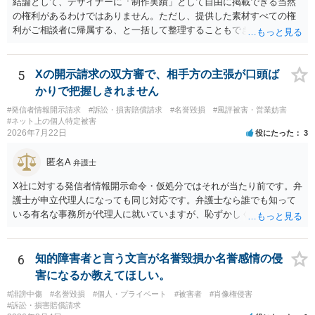
結論として、デザイナーに「制作実績」として自由に掲載できる当然
の権利があるわけではありません。ただし、提供した素材すべての権
利がご相談者に帰属する、と一括して整理することもできません。 ご
自身が撮影・執筆した写真や文章は、創作性があれば原則としてご自
身が著作権者です。 他方、ブランド名、文字主体のロゴ、商品情報、
短いキャッチコピー、販売コンセプトなどは、通常、著作物には当た
5
Xの開示請求の双方審で、相手方の主張が口頭ば
りません。ただし、ロゴに独自の図形やイラスト等が含まれる場合に
かりで把握しきれません
は、その表現部分が著作物となる可能性があります。 また、人物写真
#発信者情報開示請求
#訴訟・損害賠償請求
#名誉毀損
#風評被害・営業妨害
の著作権は撮影者に、肖像に関する権利は被写体本人に帰属します
#ネット上の個人特定被害
（著作権法2条・17条）。 ウェブサイト全体に当然に著作権が生じる
2026年7月22日
役にたった
3
わけではありません。デザイナーが独自に制作したイラストやバナー
等は別として、一般的なレイアウトや配色、依頼者から提供された素
匿名A
弁護士
材を希望に沿って配置した部分には、通常、著作物性は認められにく
いと考えられます。仮に具体的な画面構成の一部に創作性が認められ
X社に対する発信者情報開示命令・仮処分ではそれが当たり前です。弁
ても、その権利は当該部分に限られ、ご相談者の写真や文章等を制作
護士が申立代理人になっても同じ対応です。弁護士なら誰でも知って
実績として掲載する権限まで当然に生じるものではありません。 もっ
いる有名な事務所が代理人に就いていますが、恥ずかしくないのだろ
とも、契約書がなくても、見積書、メール、利用規約等に実績掲載へ
うかと思います。
の同意があれば別です。また、単に制作を担当した事実を記載した
り、公開中のサイトへリンクしたりする行為まで当然に禁止できると
6
知的障害者と言う文言が名誉毀損か名誉感情の侵
は限りません。 人物写真については、通常のSNSへの無断掲載と同
害になるか教えてほしい。
様、掲載目的、態様、必要性、本人の特定可能性等から判断されま
#誹謗中傷
#名誉毀損
#個人・プライベート
#被害者
#肖像権侵害
す。営業目的であり、本人も掲載を拒否していることは、違法性を認
#訴訟・損害賠償請求
める方向の事情となりますが、自動的に肖像権侵害となるわけではあ