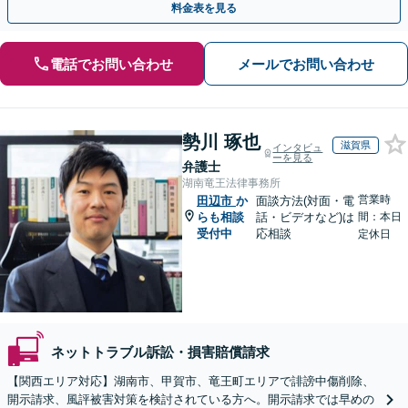
料金表を見る
電話でお問い合わせ
メールでお問い合わせ
勢川 琢也
滋賀県
インタビュ
ーを見る
弁護士
湖南竜王法律事務所
営業時
田辺市
か
面談方法(対面・電
らも相談
話・ビデオなど)は
間：本日
受付中
応相談
定休日
ネットトラブル訴訟・損害賠償請求
【関西エリア対応】湖南市、甲賀市、竜王町エリアで誹謗中傷削除、
開示請求、風評被害対策を検討されている方へ。開示請求では早めの