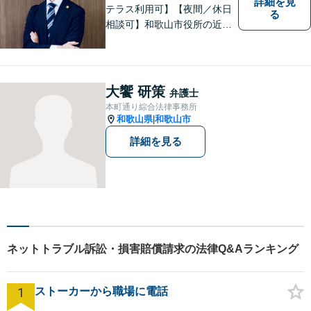
詳細を見
テラス利用可】【夜間／休日
る
相談可】和歌山市役所の近
く、京橋親水公園そばにある
親しみやすい法律事務所で
す。一人で悩まず、まずはご
相談ください。あなたの灯り
大饗 研策
弁護士
となれるよう誠心誠意努めま
本町通り綜合法律事務所
す。
和歌山県
和歌山市
|
詳細を見る
ネットトラブル訴訟・損害賠償請求の法律Q&Aランキング
1
ストーカーから職場に電話