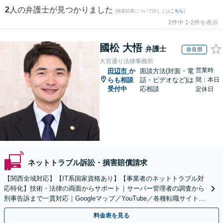
2
人の弁護士が見つかりました
(検索結果について詳しくは
こちら
)
2件中 1-2件を表示
國松 大悟
弁護士
奈良県
大宮通り法律事務所
営業時
田辺市
か
面談方法(対面・電
らも相談
話・ビデオなど)は
間：本日
受付中
応相談
定休日
ネットトラブル訴訟・損害賠償請求
【関西全域対応】【IT系国家資格あり】【事業者のネットトラブル対
応特化】技術・法律の両面からサポート｜サーバー管理者の調査から
刑事告訴まで一貫対応｜Googleマップ／YouTube／各種転職サイトに
特化
料金表を見る