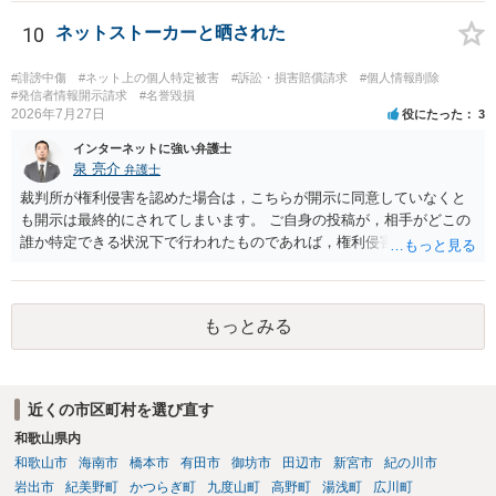
効果を発揮するといえます）。
できる主張を展開するのが難しいという点が指摘されるでしょう。 弁
護士に依頼する経済的余裕がない場合、自分で示談交渉を行う際に注
10
ネットストーカーと晒された
意すべき点があれば教えてください。 →分からないことが出てきたら
弁護士にご相談になるのが良いかと存じます。まずは電話相談などで
#誹謗中傷
#ネット上の個人特定被害
#訴訟・損害賠償請求
#個人情報削除
直接弁護士にご相談になることをお勧めいたします。
#発信者情報開示請求
#名誉毀損
2026年7月27日
役にたった
3
インターネットに強い弁護士
泉 亮介
弁護士
裁判所が権利侵害を認めた場合は，こちらが開示に同意していなくと
も開示は最終的にされてしまいます。 ご自身の投稿が，相手がどこの
誰か特定できる状況下で行われたものであれば，権利侵害性が認めら
れる可能性はあるかと思われます。 もっとも，相手方の晒し行為につ
いても，アカウントを特定したうえで，ネットストーカーとして晒し
たのであれば，かかる行為に権利侵害性が認められる可能性はあるで
もっとみる
しょう。
近くの市区町村を選び直す
和歌山県内
和歌山市
海南市
橋本市
有田市
御坊市
田辺市
新宮市
紀の川市
岩出市
紀美野町
かつらぎ町
九度山町
高野町
湯浅町
広川町