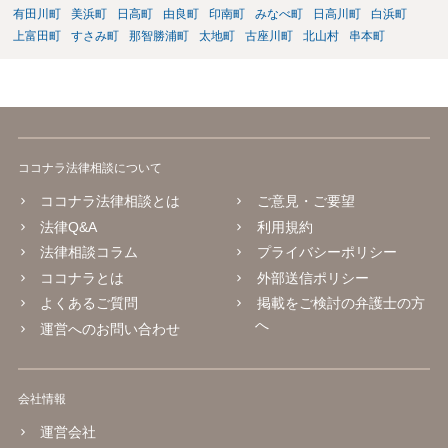
有田川町
美浜町
日高町
由良町
印南町
みなべ町
日高川町
白浜町
上富田町
すさみ町
那智勝浦町
太地町
古座川町
北山村
串本町
ココナラ法律相談について
ココナラ法律相談とは
ご意見・ご要望
法律Q&A
利用規約
法律相談コラム
プライバシーポリシー
ココナラとは
外部送信ポリシー
よくあるご質問
掲載をご検討の弁護士の方
へ
運営へのお問い合わせ
会社情報
運営会社