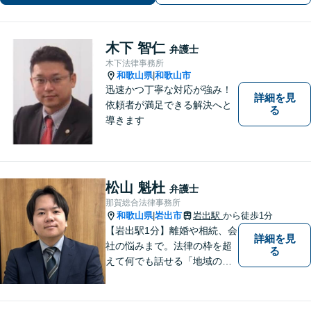
木下 智仁
弁護士
木下法律事務所
和歌山県
和歌山市
|
迅速かつ丁寧な対応が強み！
詳細を見
依頼者が満足できる解決へと
る
導きます
松山 魁杜
弁護士
那賀総合法律事務所
和歌山県
岩出市
岩出駅
から徒歩1分
|
【岩出駅1分】離婚や相続、会
詳細を見
社の悩みまで。法律の枠を超
る
えて何でも話せる「地域のか
かりつけ弁護士」として、一
歩前へ進む安心を。一つひと
つのご縁を大切に、紀の川市