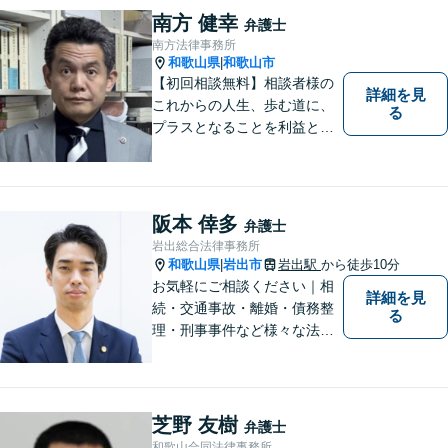
育ちの私が丁寧にサポートし
南方 健幸
弁護士
ます。【丁寧なヒアリング】
南方法律事務所
【休日や夜間相談も柔軟に対
和歌山県
和歌山市
|
応】
【初回相談無料】相談者様の
詳細を見
これからの人生、歩む道に、
る
プラスとなることを利益と考
え、相談者の人生を背負って
活動してまいります。和歌山
はもちろん、関西・関東から
ご相談いただくこともありま
阪本 倖多
弁護士
す。
岩出総合法律事務所
和歌山県
岩出市
岩出駅
から徒歩10分
|
お気軽にご相談ください｜相
詳細を見
続・交通事故・離婚・債務整
る
理・刑事事件など様々な法律
問題に対応｜相続、交通事
故、不貞問題については初回3
0分無料相談あり｜夜間・休
日・オンライン相談OK（要予
芝野 友樹
弁護士
約）｜丁寧な報告とスピード
和歌山合同法律事務所