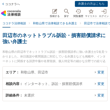
弁護士の方はこちら
ココナラへ
投稿する
探す
閲覧履歴
マイリスト
ログイン
ココナラ法律相談
和歌山県で法律相談できる弁護士
田辺市で法律相談
田辺市のネットトラブル訴訟・損害賠償請求に
強い弁護士
和歌山県の田辺市でネットトラブル訴訟・損害賠償請求に強い弁護士が2名見つ
かりました。休日面談や夜間面談に対応している弁護士なども掲載中。インタ
ーネットに関係する誹謗中傷や名誉毀損、個人特定等の細かな分野での絞り込
み検索もでき便利です。特に佐藤生空法律事務所の佐藤 生空弁護士やあおい法
律事務所の岡田 政和弁護士のプロフィール情報や弁護士費用、強みなどが注目
エリア
和歌山県、田辺市
変更
されています。『田辺市で土日や夜間に発生したネットトラブル訴訟・損害賠
償請求のトラブルを今すぐに弁護士に相談したい』『ネットトラブル訴訟・損
相談内容
インターネット、訴訟・損害賠償請求
変更
害賠償請求のトラブル解決の実績豊富な近くの弁護士を検索したい』『初回相
談無料でネットトラブル訴訟・損害賠償請求を法律相談できる田辺市内の弁護
士に相談予約したい』などでお困りの相談者さんにおすすめです。
詳細条件
未選択
変更