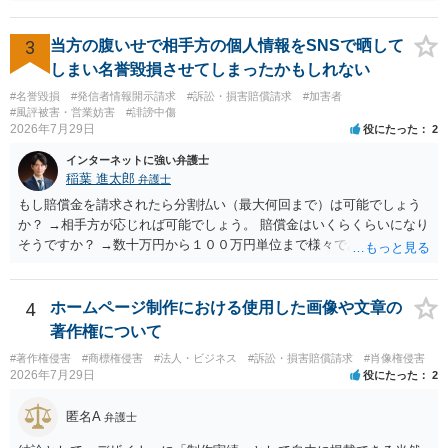
権利侵害が認められる可能性は低いと存じます。 もし当てはまるとし
て、開示請求が認められたり、民事裁判や刑事裁判に発展しうるもの
でしょうか？ →権利侵害や、名誉毀損・侮辱に該当する可能性が低い
3
当方の腹いせで相手方の個人情報をSNSで晒して
ため、民事裁判や刑事裁判に発展することはあまり考えられないよう
しまい名誉毀損させてしまったかもしれない
に思われます。
#名誉毀損
#発信者情報開示請求
#訴訟・損害賠償請求
#加害者
#風評被害・営業妨害
#誹謗中傷
2026年7月29日
役にたった
2
インターネットに強い弁護士
稲葉 進太郎
弁護士
もし賠償金を請求されたら分割払い（最大何回まで）は可能でしょう
か？ →相手方が応じれば可能でしょう。 賠償金はいくらくらいになり
そうですか？ →数十万円から１００万円単位まで様々であり、不明で
す。相手方から相談者様に対し請求がなされた場合、減額や分割の交
渉が行われ、双方合意に至れば支払が開始され、決裂して相手方が訴
訟提起を選択すれば訴訟の中で解決がなされる流れが通常です。
4
ホームページ制作における使用した画像や文章の
著作権について
#著作権侵害
#商標権侵害
#法人・ビジネス
#訴訟・損害賠償請求
#肖像権侵害
2026年7月29日
役にたった
2
匿名A
弁護士