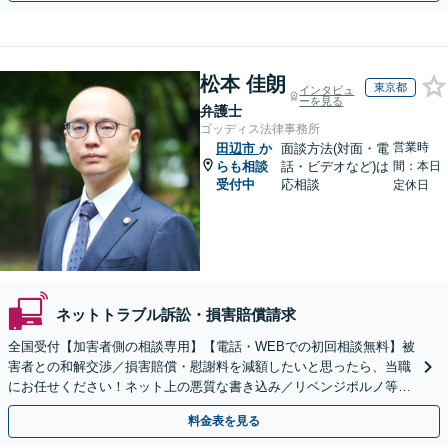
松本 佳朗
東京都
インタビュ
ーを見る
弁護士
ゴッディス法律事務所
営業時
田辺市
か
面談方法(対面・電
らも相談
話・ビデオなど)は
間：本日
受付中
応相談
定休日
ネットトラブル訴訟・損害賠償請求
全国受付【加害者側の相談専用】【電話・WEBでの初回相談無料】被
害者との和解交渉／損害賠償・慰謝料を減額したいと思ったら、当職
にお任せください！ネット上の悪質な書き込み／リベンジポルノ等、
代表弁護士が最後まで対応【関東エリア以外の相談も可】
料金表を見る