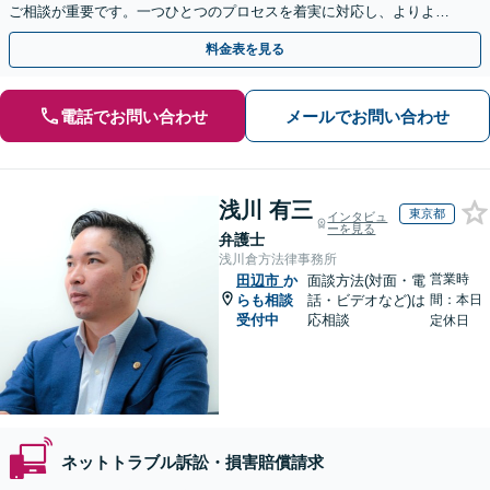
ご相談が重要です。一つひとつのプロセスを着実に対応し、よりよい
解決に向けて尽力いたします【Web面談OK】
料金表を見る
電話でお問い合わせ
メールでお問い合わせ
浅川 有三
東京都
インタビュ
ーを見る
弁護士
浅川倉方法律事務所
営業時
田辺市
か
面談方法(対面・電
らも相談
話・ビデオなど)は
間：本日
受付中
応相談
定休日
ネットトラブル訴訟・損害賠償請求