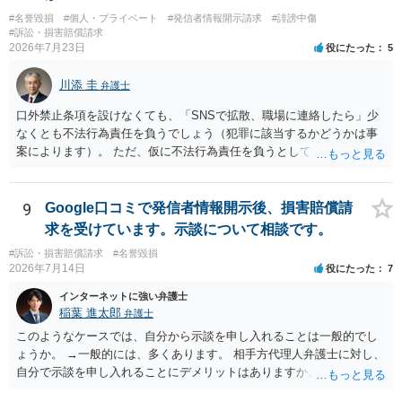
#名誉毀損
#個人・プライベート
#発信者情報開示請求
#誹謗中傷
#訴訟・損害賠償請求
2026年7月23日
役にたった
5
川添 圭
弁護士
口外禁止条項を設けなくても、「SNSで拡散、職場に連絡したら」少
なくとも不法行為責任を負うでしょう（犯罪に該当するかどうかは事
案によります）。 ただ、仮に不法行為責任を負うとしても、違約金を
決めておかなければ慰謝料程度しか認められないケースが出てきます
（日本の裁判所が認定する慰謝料は、到底被害感情を満足させられる
ような金額ではありません）。そのため、口外禁止条項とともに口外
9
Google口コミで発信者情報開示後、損害賠償請
した場合の違約金（100～200万円程度）を定めることには、大きな意
求を受けています。示談について相談です。
味と抑止力があります。 逆に、口外禁止条項を設けると、正当な理由
#訴訟・損害賠償請求
#名誉毀損
がある場合を除いて第三者へ情報開示ができなくなります。そのた
2026年7月14日
役にたった
7
め、口外禁止条項によって自らを縛られてしまうと困るようなケース
（例えば弁護団事件でマスコミ等へ公表する必要があるケース等）で
インターネットに強い弁護士
は、口外禁止の範囲を特定・限定する等の工夫をすることがあります
稲葉 進太郎
弁護士
が、個人間の紛争で、合意後もみだりに紛争情報を口外することそれ
このようなケースでは、自分から示談を申し入れることは一般的でし
自体が異常事態であって、相手方への抑止効果として口外禁止条項を
ょうか。 →一般的には、多くあります。 相手方代理人弁護士に対し、
設定しておく方が望ましい場合が多いと思われます（上記のとおり、
自分で示談を申し入れることにデメリットはありますか。 →弁護士で
口外禁止条項は、違反した際の違約金条項とワンセットにすることで
はない方が減額交渉に望む場合、知識がないことから、相手方が納得