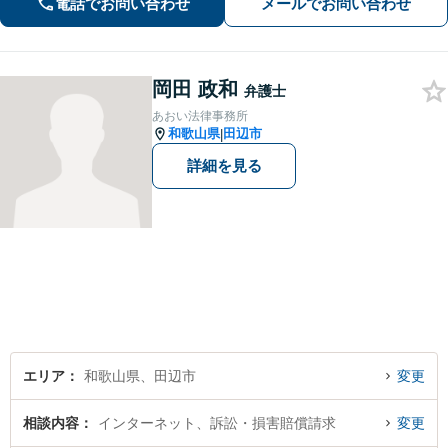
電話でお問い合わせ
メールでお問い合わせ
増額を目指します【相続問題】不動産
鑑定士等と連携し、最良の相続実現に
向けサポート
岡田 政和
弁護士
あおい法律事務所
和歌山県
田辺市
|
詳細を見る
エリア
和歌山県、田辺市
変更
相談内容
インターネット、訴訟・損害賠償請求
変更