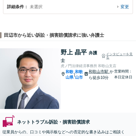
詳細条件
未選択
変更
田辺市から近い訴訟・損害賠償請求に強い弁護士
野上 晶平
弁護
インタビューを見
る
士
虎ノ門法律経済事務所 和歌山支店
和歌山市駅
か
営業時間：
和歌
和歌
|
山県
山市
本日定休日
ら徒歩10分
ネットトラブル訴訟・損害賠償請求
従業員からの、口コミや掲示板などへの否定的な書き込みはご相談く