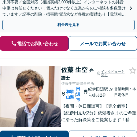
来所不要／全国対応【相談実績2,000件以上】インターネットの誹謗
中傷はお任せください！個人だけでなく企業からのご相談も多数受け
ています／記事の削除・損害賠償請求など多数の実績あり【電話相談
可】【初回相談無料】【夜間休日面談可】
料金表を見る
電話でお問い合わせ
メールでお問い合わせ
佐藤 生空
弁
インタビューを
見る
護士
佐藤生空法律事務所
田
紀伊田辺駅
か
営業時間：本
和歌
辺
|
日定休日
ら徒歩2分
山県
市
【夜間・休日面談可】【完全個室】
【紀伊田辺駅2分】依頼者さまのご希望
に沿った解決策をご提案します！精神
面への配慮も大切に【交通事故】示談
交渉の豊富な経験を活かし、賠償金の