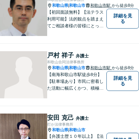
対応で安心をお届けします
和歌山県
和歌山市
和歌山市駅
から徒歩8分
|
【初回面談無料】【法テラス
詳細を見
利用可能】法的観点を踏まえ
る
てご相談者様の皆様にとって
最良の解決を図ることに常に
心がけています。創設55年を
超える歴史ある事務所です。
【当日／夜間／応相談】お悩
戸村 祥子
弁護士
み事がございましたら、お気
和歌山合同法律事務所
軽にご相談下さい。
和歌山県
和歌山市
和歌山市駅
から徒歩8分
|
【南海和歌山市駅徒歩8分】
詳細を見
【駐車場あり】市民に密着し
る
た活動に幅広くかつ、積極的
に取り組んでいます。離婚問
題／相続問題／刑事事件／借
金問題／労働問題など、幅広
く対応可能。【地域に根ざし
安田 克己
弁護士
た弁護士】法律トラブルでお
灯か法律事務所
悩みの方は、お気軽にご相談
和歌山県
和歌山市
|
ください。
【弁護士歴１０年以上】【法