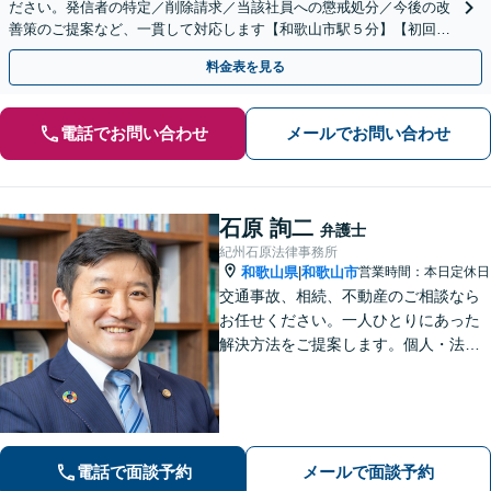
ださい。発信者の特定／削除請求／当該社員への懲戒処分／今後の改
善策のご提案など、一貫して対応します【和歌山市駅５分】【初回相
談30分無料】書き込みを行わせない職場環境整備にも注力
料金表を見る
電話でお問い合わせ
メールでお問い合わせ
石原 詢二
弁護士
紀州石原法律事務所
和歌山県
和歌山市
営業時間：本日定休日
|
交通事故、相続、不動産のご相談なら
お任せください。一人ひとりにあった
解決方法をご提案します。個人・法人
問わず、お困りの方は弁護士にお気軽
にご相談ください。
電話で面談予約
メールで面談予約