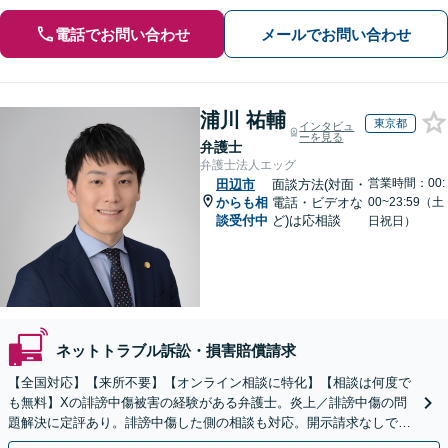
電話でお問い合わせ
メールでお問い合わせ
浦川 祐輔
東京都
インタビュ
ーを見る
弁護士
弁護士法人エッグ
営業時間：00:
田辺市
面談方法(対面・
からも相
電話・ビデオな
00~23:59（土
談受付中
ど)は応相談
日祝日）
ネットトラブル訴訟・損害賠償請求
【全国対応】【来所不要】【オンライン相談に特化】【相談は何度で
も無料】Xの誹謗中傷被害の経験がある弁護士。炎上／誹謗中傷の問
題解決に定評あり。誹謗中傷した側の相談も対応。開示請求なしで本
人の特定ができる場合もあり。