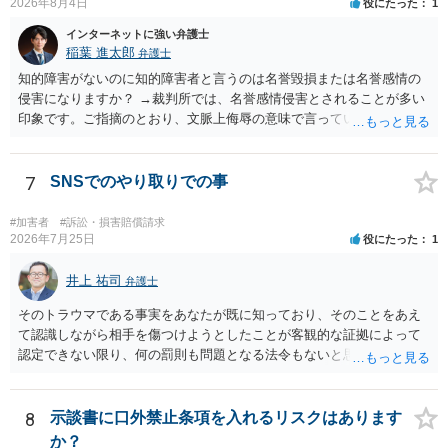
2026年8月4日
役にたった
1
りません。 まず、見積書、メール、チャット、デザイナーの利用規約
を確認したうえで、「提供素材及びこれを含む画面の複製・SNS掲載
インターネットに強い弁護士
稲葉 進太郎
を許諾しない」と書面で明確に通知することをお勧めします。すでに
弁護士
掲載された場合は、URL、掲載日時、画面を保存してから削除を求め
知的障害がないのに知的障害者と言うのは名誉毀損または名誉感情の
てください。
侵害になりますか？ →裁判所では、名誉感情侵害とされることが多い
印象です。ご指摘のとおり、文脈上侮辱の意味で言っている点も加味
されていると思います。
7
SNSでのやり取りでの事
#加害者
#訴訟・損害賠償請求
2026年7月25日
役にたった
1
井上 祐司
弁護士
そのトラウマである事実をあなたが既に知っており、そのことをあえ
て認識しながら相手を傷つけようとしたことが客観的な証拠によって
認定できない限り、何の罰則も問題となる法令もないと思われます。
8
示談書に口外禁止条項を入れるリスクはあります
か？