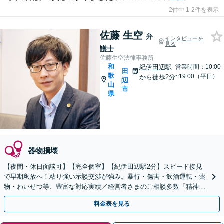
2件中 1-2件を表示
佐藤 生空
弁
インタビューを
見る
護士
佐藤生空法律事務所
和
紀伊田辺駅
営業時間：10:00
田
歌
~19:00（平日）
から徒歩2分
辺
|
山
市
県
器物損壊
【夜間・休日面談可】【完全個室】【紀伊田辺駅2分】スピード接見
で早期釈放へ！粘り強い示談交渉が強み。暴行・傷害・飲酒運転・薬
物・わいせつ等、豊富な対応実績／経営者さまのご相談多数「精神面
のサポートも大切に」どんな疑問にも丁寧にお答えします
料金表を見る