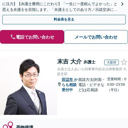
に注力】【弁護士費用にこだわり】「一生に一度頼んでよかった」と
思える弁護士を目指します。「弁護士としてのあり方／示談交渉に義
を」「弁護士費用にこだわる」依頼者に寄り添った金額設定
料金表を見る
電話でお問い合わせ
メールでお問い合わせ
末吉 大介
弁護士
大阪府
弁護士法人あいち刑事事件総合法律事務所 大
阪支部
営業時間：0
田辺市
か
面談方法(対面・
らも相談
電話・ビデオな
0:00~23:59
受付中
ど)は応相談
（平日）
器物損壊