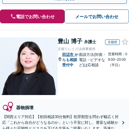
電話でお問い合わせ
メールでお問い合わせ
豊山 博子
弁護士
京都府
京都リレイズ法律事務所
営業時間：0
田辺市
か
面談方法(対面・
らも相談
電話・ビデオな
9:00~20:00
受付中
ど)は応相談
（平日）
器物損壊
【関西エリア対応】【初回相談30分無料】犯罪類型を問わず幅広く対
応「これから自分がどうなるのか」という不安に対し、豊富な経験か
ら様々な可能性とリスクを下げる方策をご提案いたします。迅速なレ