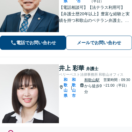
県
市
（平日）
【電話相談可】【法テラス利用可】
【弁護士歴20年以上】豊富な経験と実
績を持つ和歌山のベテラン弁護士。
【相続・遺言】他士業との連携でスピ
ーディーに解決【離婚・男女問題】女
性弁護士も在籍。DV／モラハラ・お子
電話でお問い合わせ
メールでお問い合わせ
さまの問題も親身に取り組む【夜間・
休日面談可】
井上 彩華
弁護士
ベリーベスト法律事務所 和歌山オフィス
和
和
和歌山駅
営業時間：09:30
歌
歌
~21:00（平日）
から徒歩9
|
山
山
分
県
市