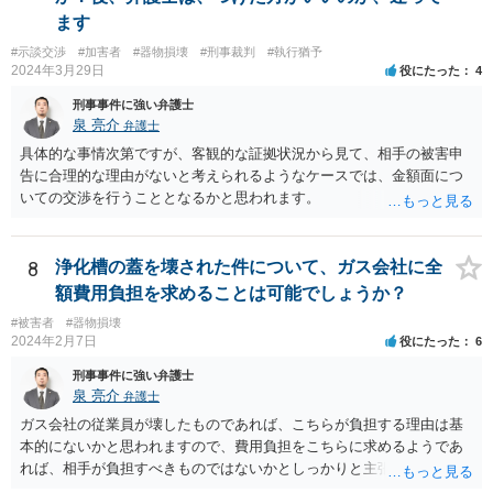
ます
#示談交渉
#加害者
#器物損壊
#刑事裁判
#執行猶予
2024年3月29日
役にたった
4
刑事事件に強い弁護士
泉 亮介
弁護士
具体的な事情次第ですが、客観的な証拠状況から見て、相手の被害申
告に合理的な理由がないと考えられるようなケースでは、金額面につ
いての交渉を行うこととなるかと思われます。
8
浄化槽の蓋を壊された件について、ガス会社に全
額費用負担を求めることは可能でしょうか？
#被害者
#器物損壊
2024年2月7日
役にたった
6
刑事事件に強い弁護士
泉 亮介
弁護士
ガス会社の従業員が壊したものであれば、こちらが負担する理由は基
本的にないかと思われますので、費用負担をこちらに求めるようであ
れば、相手が負担すべきものではないかとしっかりと主張されて良い
かと思われます。