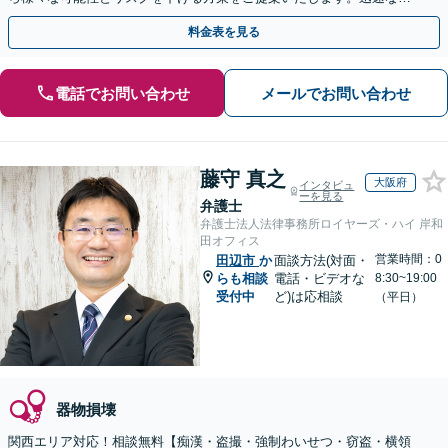
スポンス体制で臨機応変に対応【休日・夜間相談可】
料金表を見る
電話でお問い合わせ
メールでお問い合わせ
藤守 真之
大阪府
インタビュ
ーを見る
弁護士
弁護士法人法律事務所ロイヤーズ・ハイ 岸和
田オフィス
営業時間：0
田辺市
か
面談方法(対面・
らも相談
電話・ビデオな
8:30~19:00
受付中
ど)は応相談
（平日）
器物損壊
関西エリア対応！相談無料【痴漢・盗撮・強制わいせつ・窃盗・横領