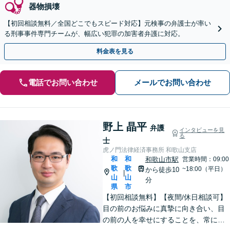
器物損壊
【初回相談無料／全国どこでもスピード対応】元検事の弁護士が率い
る刑事事件専門チームが、幅広い犯罪の加害者弁護に対応。
料金表を見る
電話でお問い合わせ
メールでお問い合わせ
野上 晶平
弁護
インタビューを見
る
士
虎ノ門法律経済事務所 和歌山支店
和
和
和歌山市駅
営業時間：09:00
歌
歌
~18:00（平日）
から徒歩10
|
山
山
分
県
市
【初回相談無料】【夜間/休日相談可】
目の前のお悩みに真摯に向き合い、目
の前の人を幸せにすることを、常にこ