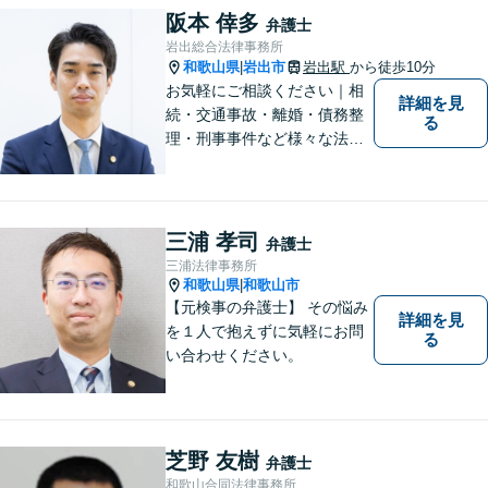
ご相談いただくこともありま
阪本 倖多
弁護士
す。
岩出総合法律事務所
和歌山県
岩出市
岩出駅
から徒歩10分
|
お気軽にご相談ください｜相
詳細を見
続・交通事故・離婚・債務整
る
理・刑事事件など様々な法律
問題に対応｜相続、交通事
故、不貞問題については初回3
0分無料相談あり｜夜間・休
日・オンライン相談OK（要予
三浦 孝司
弁護士
約）｜丁寧な報告とスピード
三浦法律事務所
対応で安心をお届けします
和歌山県
和歌山市
|
【元検事の弁護士】 その悩み
詳細を見
を１人で抱えずに気軽にお問
る
い合わせください。
芝野 友樹
弁護士
和歌山合同法律事務所