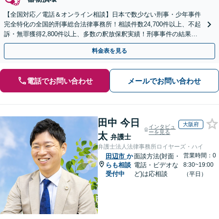
【全国対応／電話＆オンライン相談】日本で数少ない刑事・少年事件
完全特化の全国的刑事総合法律事務所！相談件数24,700件以上、不起
訴・無罪獲得2,800件以上、多数の釈放保釈実績！刑事事件の結果は
弁護士の腕次第で変わります【初回相談無料】
料金表を見る
電話でお問い合わせ
メールでお問い合わせ
田中 今日
大阪府
インタビュ
ーを見る
太
弁護士
弁護士法人法律事務所ロイヤーズ・ハイ
営業時間：0
田辺市
か
面談方法(対面・
らも相談
電話・ビデオな
8:30~19:00
受付中
ど)は応相談
（平日）