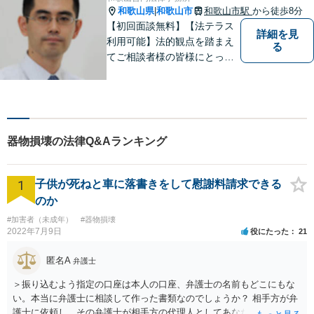
和歌山県
和歌山市
和歌山市駅
から徒歩8分
|
【初回面談無料】【法テラス
詳細を見
利用可能】法的観点を踏まえ
る
てご相談者様の皆様にとって
最良の解決を図ることに常に
心がけています。創設55年を
超える歴史ある事務所です。
【当日／夜間／応相談】お悩
み事がございましたら、お気
器物損壊の法律Q&Aランキング
軽にご相談下さい。
1
子供が死ねと車に落書きをして慰謝料請求できる
のか
#加害者（未成年）
#器物損壊
2022年7月9日
役にたった
21
匿名A
弁護士
＞振り込むよう指定の口座は本人の口座、弁護士の名前もどこにもな
い。本当に弁護士に相談して作った書類なのでしょうか？ 相手方が弁
護士に依頼し、その弁護士が相手方の代理人としてあなたと交渉し、