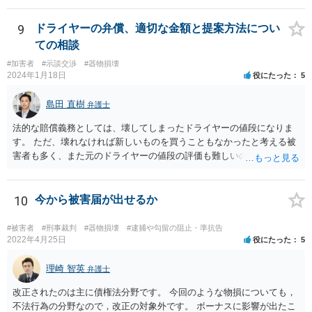
9
ドライヤーの弁償、適切な金額と提案方法につい
ての相談
#加害者
#示談交渉
#器物損壊
2024年1月18日
役にたった
5
島田 直樹
弁護士
法的な賠償義務としては、壊してしまったドライヤーの値段になりま
す。 ただ、壊れなければ新しいものを買うこともなかったと考える被
害者も多く、また元のドライヤーの値段の評価も難しいので、今後の
関係性も踏まえて、賠償額を決めることもお考え下さい。 例 新し
く購入したドライヤーの○割、壊したドライヤーの当初販売価格の○割
10
今から被害届が出せるか
#被害者
#刑事裁判
#器物損壊
#逮捕や勾留の阻止・準抗告
2022年4月25日
役にたった
5
理崎 智英
弁護士
改正されたのは主に債権法分野です。 今回のような物損についても，
不法行為の分野なので，改正の対象外です。 ボーナスに影響が出たこ