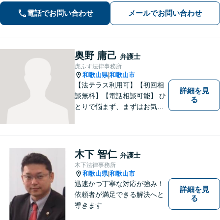
ころがけています。法律と実務を熟知
した弁護士が、一刻も早い解決を目指
電話でお問い合わせ
メールでお問い合わせ
します。お困りの方は、お気軽にご相
談ください。
奥野 庸己
弁護士
虎ふす法律事務所
和歌山県
和歌山市
|
【法テラス利用可】【初回相
詳細を見
談無料】【電話相談可能】 ひ
る
とりで悩まず、まずはお気軽
にご相談ください。 早い段階
でのご相談が、有利で納得し
た解決につながります。
木下 智仁
弁護士
木下法律事務所
和歌山県
和歌山市
|
迅速かつ丁寧な対応が強み！
詳細を見
依頼者が満足できる解決へと
る
導きます