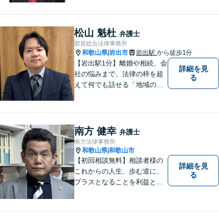
松山 魁杜
弁護士
那賀総合法律事務所
和歌山県
岩出市
岩出駅
から徒歩1分
|
【岩出駅1分】離婚や相続、会
詳細を見
社の悩みまで。法律の枠を超
る
えて何でも話せる「地域のか
かりつけ弁護士」として、一
歩前へ進む安心を。一つひと
つのご縁を大切に、紀の川市
育ちの私が丁寧にサポートし
南方 健幸
弁護士
ます。【丁寧なヒアリング】
南方法律事務所
【休日や夜間相談も柔軟に対
和歌山県
和歌山市
|
応】
【初回相談無料】相談者様の
詳細を見
これからの人生、歩む道に、
る
プラスとなることを利益と考
え、相談者の人生を背負って
活動してまいります。和歌山
はもちろん、関西・関東から