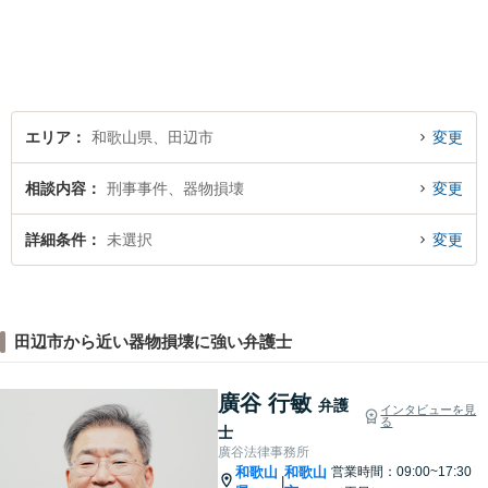
エリア
和歌山県、田辺市
変更
相談内容
刑事事件、器物損壊
変更
詳細条件
未選択
変更
田辺市から近い器物損壊に強い弁護士
廣谷 行敏
弁護
インタビューを見
る
士
廣谷法律事務所
和歌山
和歌山
営業時間：09:00~17:30
|