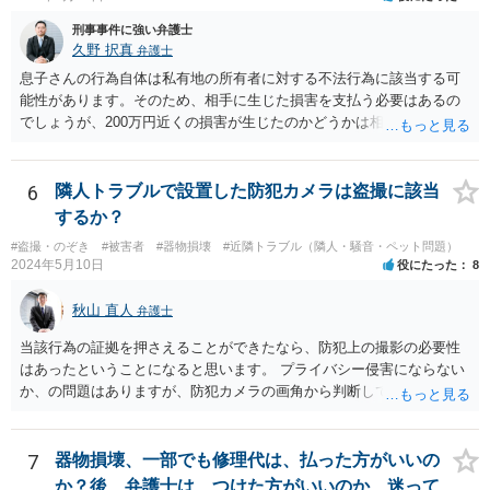
題ありません。 参考条文 民事訴訟法 第三百八十五条 支払督促の申
立てが第三百八十二条若しくは第三百八十三条の規定に違反すると
刑事事件に強い弁護士
き、又は申立ての趣旨から請求に理由がないことが明らかなときは、
久野 択真
弁護士
その申立てを却下しなければならない。請求の一部につき支払督促を
息子さんの行為自体は私有地の所有者に対する不法行為に該当する可
発することができない場合におけるその一部についても、同様とす
能性があります。そのため、相手に生じた損害を支払う必要はあるの
る。
でしょうが、200万円近くの損害が生じたのかどうかは相手の方で立証
する必要があります。 どのように対応すべきかは、そのメールをプリ
ントアウトして、お近くの弁護士に一度相談してみるのが良いと思い
ます。 ご参考までに。
6
隣人トラブルで設置した防犯カメラは盗撮に該当
するか？
#盗撮・のぞき
#被害者
#器物損壊
#近隣トラブル（隣人・騒音・ペット問題）
2024年5月10日
役にたった
8
秋山 直人
弁護士
当該行為の証拠を押さえることができたなら、防犯上の撮影の必要性
はあったということになると思います。 プライバシー侵害にならない
か、の問題はありますが、防犯カメラの画角から判断して、隣人のプ
ライバシーを侵害するものとはいえないように思います。 よって、
「盗撮」という指摘はあたらないのではないか、と思います。
7
器物損壊、一部でも修理代は、払った方がいいの
か？後、弁護士は、つけた方がいいのか、迷って