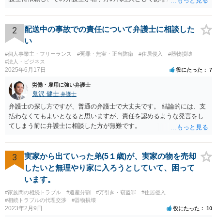
示談書を作成したということであれば、弁護士名義への振り込みもあ
るかと思いますが、「弁護士に相談して作成」しただけであれば、弁
護士の名前は出てきません。 ＞慰謝料（死ねと書かれ精神的苦痛生活
2
配送中の事故での責任について弁護士に相談した
に支障をきたした） ＞車の修理代 ＞監視カメラ代 のうち、修理代の
い
支払いは必要ですが、監視カメラ代は通常認められません。慰謝料は
#個人事業主・フリーランス
#冤罪・無実・正当防衛
#住居侵入
#器物損壊
いくら請求されているのでしょうか？
#法人・ビジネス
2025年6月17日
役にたった
7
労働・雇用に強い弁護士
鬼沢 健士
弁護士
弁護士の探し方ですが、普通の弁護士で大丈夫です。 結論的には、支
払わなくてもよいとなると思いますが、責任を認めるような発言をし
てしまう前に弁護士に相談した方が無難です。
3
実家から出ていった弟(5１歳)が、実家の物を売却
したいと無理やり家に入ろうとしていて、困って
います。
#家族間の相続トラブル
#遺産分割
#万引き・窃盗罪
#住居侵入
#相続トラブルの代理交渉
#器物損壊
2023年2月9日
役にたった
10