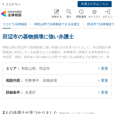
弁護士の方はこちら
ココナラへ
投稿する
探す
閲覧履歴
マイリスト
ログイン
ココナラ法律相談
和歌山県で法律相談できる弁護士
田辺市で法律相談
田辺市の器物損壊に強い弁護士
和歌山県の田辺市で器物損壊に強い弁護士が2名見つかりました。休日面談や夜
間面談に対応している弁護士なども掲載中。刑事事件に関係する加害者側や少
年犯罪、再犯・前科あり等の細かな分野での絞り込み検索もでき便利です。特
に佐藤生空法律事務所の佐藤 生空弁護士やあおい法律事務所の岡田 政和弁護士
のプロフィール情報や弁護士費用、強みなどが注目されています。『田辺市で
エリア
和歌山県、田辺市
変更
土日や夜間に発生した器物損壊のトラブルを今すぐに弁護士に相談したい』
『器物損壊のトラブル解決の実績豊富な近くの弁護士を検索したい』『初回相
相談内容
刑事事件、器物損壊
変更
談無料で器物損壊を法律相談できる田辺市内の弁護士に相談予約したい』など
でお困りの相談者さんにおすすめです。
詳細条件
未選択
変更
2
人の弁護士が見つかりました
(検索結果について詳しくは
こちら
)