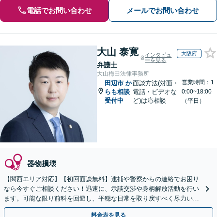
電話でお問い合わせ
メールでお問い合わせ
大山 泰寛
大阪府
インタビュ
ーを見る
弁護士
大山梅田法律事務所
営業時間：1
田辺市
か
面談方法(対面・
らも相談
電話・ビデオな
0:00~18:00
受付中
ど)は応相談
（平日）
器物損壊
【関西エリア対応】【初回面談無料】逮捕や警察からの連絡でお困り
なら今すぐご相談ください！迅速に、示談交渉や身柄解放活動を行い
ます。可能な限り前科を回避し、平穏な日常を取り戻すべく尽力いた
します【休日・夜間相談可】
料金表を見る