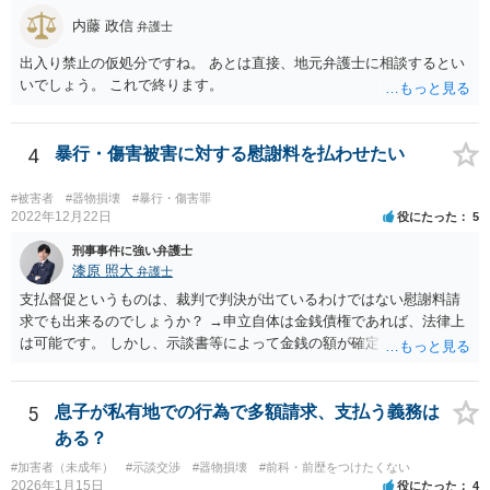
内藤 政信
弁護士
出入り禁止の仮処分ですね。 あとは直接、地元弁護士に相談するとい
いでしょう。 これで終ります。
4
暴行・傷害被害に対する慰謝料を払わせたい
#被害者
#器物損壊
#暴行・傷害罪
2022年12月22日
役にたった
5
刑事事件に強い弁護士
漆原 照大
弁護士
支払督促というものは、裁判で判決が出ているわけではない慰謝料請
求でも出来るのでしょうか？ →申立自体は金銭債権であれば、法律上
は可能です。 しかし、示談書等によって金銭の額が確定していない損
害賠償請求は却下される可能性が高いです。 そのため、いずれ訴訟を
見据えた検討になるかと存じます。 相手の職場に内容証明郵便を送る
のは何か罪に問われますか？ →会社は事件とは関係がないので最悪名
5
息子が私有地での行為で多額請求、支払う義務は
誉棄損に問われる可能性があります。住所等が不明であったり、どう
ある？
しても送達ができない場合に限り、相手方の承諾をとった上で送付す
#加害者（未成年）
#示談交渉
#器物損壊
#前科・前歴をつけたくない
ることは可能であると思います。 なお、旧姓を併記すること自体は問
2026年1月15日
役にたった
4