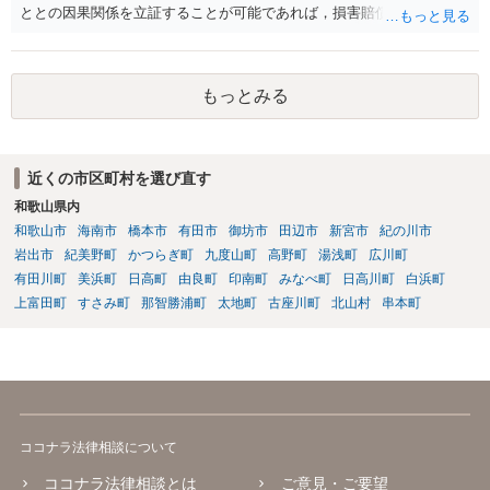
ととの因果関係を立証することが可能であれば，損害賠償請求（慰謝
料ではない）が可能ですが，やはり不法行為に基づく損害賠償請求な
ので，３年で時効となります。 更に詳しいアドバイスをご希望であれ
ば，直接，弁護士にご相談いただければと存じます。 これで回答を終
もっとみる
了させていただきます。
近くの市区町村を選び直す
和歌山県内
和歌山市
海南市
橋本市
有田市
御坊市
田辺市
新宮市
紀の川市
岩出市
紀美野町
かつらぎ町
九度山町
高野町
湯浅町
広川町
有田川町
美浜町
日高町
由良町
印南町
みなべ町
日高川町
白浜町
上富田町
すさみ町
那智勝浦町
太地町
古座川町
北山村
串本町
ココナラ法律相談について
ココナラ法律相談とは
ご意見・ご要望