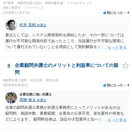
致命的なミスではないと思います。 もっとも、形式面も仕事の完成物
うタイムカード不正打刻による返還請求はどのようにおこなえばよい
#IT業界
#顧問弁護士契約
#契約書作成・リーガルチェック
として当然確認すべきでありますので、今後は気を付けるように弁護
でしょうか？」 想定できる虚偽を前提に、相手と協議して詰めればよ
#個人事業主・フリーランス
2018年11月17日
士にお伝えいただいてもよいと思います。
役にたった
4
いかと思います。 確実な記録があれば、それによるのがよいですが、
すべては不可能でしょうので。 相手の言動には早急には返事をせずに
杉井 英昭
弁護士と相談しながら、対応策を検討する方がよいでしょう。 また、
弁護士
返還が難しい場合、損害賠償を請求する事はできますでしょうか？ 法
要点としては、システム開発契約を締結したが、その一部については
的には可能ですが、立証の問題があります。 協議でも問題にできそう
履行が不可能な開発内容であったところ、当該履行が不可能な開発に
ですが、調停なども検討できるでしょう。 また、返還請求も損害賠償
ついて履行されていないことを理由として契約解除をされた。そこ
請求もせず、「詐欺」として、警察に被害届を出す事は可能でしょう
で、既に開発を完了したものについての請負代金を請求できるか、と
か？ 内容的には検討できますが、立証は、民事よりさらにワンランク
いうご質問であると理解しました。 まず、「物理的にできない開発で
上がります。 警察に相談されてもよい事案だとは思います。
一方的に契約不履行のように伝えられ」とのことですが、「物理的に
8
企業顧問弁護士のメリットと利益率についての疑
できない」と真に言えるのかどうか、なぜ「物理的にできない開発」
問
を請け負うことになったのかが問題です。 もし、「物理的にできな
#顧問弁護士契約
#正社員・契約社員
い」という意味が、単に「契約に記載された納期では間に合わない」
2026年6月30日
役にたった
4
ということであれば、それは単純に履行遅滞を理由とする債務不履行
ですから、契約解除は有効です。 「物理的にできない」が、そもそも
企業法務に強い弁護士
そのような開発は理論的に不可能（例えば、タイムマシンを作るとい
髙橋 俊太
弁護士
う契約等）であれば、契約自体が無効になる可能性があります。 いず
企業の顧問弁護士業務が弁護士事務所にとってメリットがあるかは、
れの場合であっても、結局は、上記の「物理的にできない」部分を除
顧問料、相談件数、業務範囲、企業名の公表可否、派生案件の有無な
いた部分は開発完了しているということですから、その部分に相当す
どによります。 顧問料自体は、訴訟や大型案件と比べると大きな利益
る請負代金は請求できる可能性があります。 ただし、当該開発完了部
になりにくい場合もありますが、毎月の安定収入になる点は事務所に
分だけでどれくらいの価値があるのか、が問題になります。 一般論は
とってメリットです。また、契約書、労務、債権回収、クレーム対