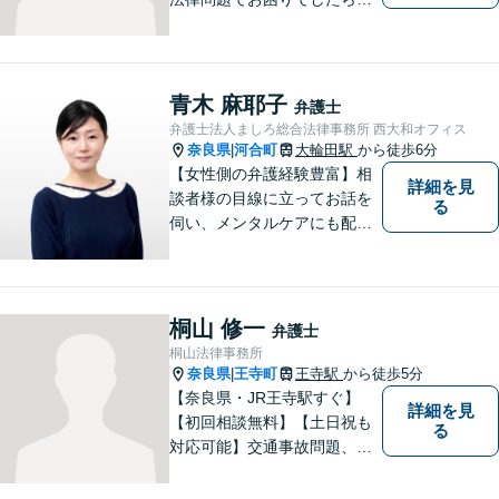
早めにご相談ください。依頼
者様の抱えていらっしゃる不
安や、ご希望を丁寧にお伺い
いたします。お早めのご相談
青木 麻耶子
弁護士
が納得のいく解決への第一歩
弁護士法人ましろ総合法律事務所 西大和オフィス
です。
奈良県
河合町
大輪田駅
から徒歩6分
|
【女性側の弁護経験豊富】相
詳細を見
談者様の目線に立ってお話を
る
伺い、メンタルケアにも配慮
しながら、懇切丁寧に対応し
ます。【離婚/債務整理】あら
ゆる法的手段を駆使した解決
策をご提案【LINE利用可】
桐山 修一
弁護士
【平日夜間、土日祝日、応相
桐山法律事務所
談】
奈良県
王寺町
王寺駅
から徒歩5分
|
【奈良県・JR王寺駅すぐ】
詳細を見
【初回相談無料】【土日祝も
る
対応可能】交通事故問題、遺
産相続問題、離婚問題などの
民事を中心に、 ご相談者様へ