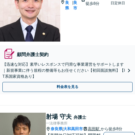
良
良
|
日定休日
徒歩8分
県
市
顧問弁護士契約
【迅速な対応】素早いレスポンスで円滑な事業運営をサポートします
｜新規事業に伴う規程の整備等もお任せください【初回面談無料】【I
T系国家資格あり】
料金表を見る
射場 守夫
弁護士
一法律事務所
奈良県
大和高田市
高田駅
から徒歩8分
|