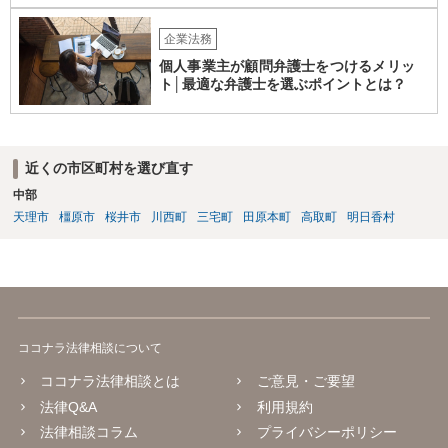
企業法務
個人事業主が顧問弁護士をつけるメリッ
ト│最適な弁護士を選ぶポイントとは？
近くの市区町村を選び直す
中部
天理市
橿原市
桜井市
川西町
三宅町
田原本町
高取町
明日香村
ココナラ法律相談について
ココナラ法律相談とは
ご意見・ご要望
法律Q&A
利用規約
法律相談コラム
プライバシーポリシー