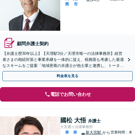
県
市
顧問弁護士契約
【弁護士歴30年以上】【天理駅3分／天理市唯一の法律事務所】経営
者さまの相続対策と事業承継を一体的に捉え、税務面も考慮した最適
なスキームをご提案「地域密着の弁護士が他士業と連携し、トータル
サポートを実現／税理士・司法書士・不動産鑑定士など」
料金表を見る
電話でお問い合わせ
國松 大悟
弁護士
大宮通り法律事務所
奈
奈
新大宮駅
から
営業時間：本