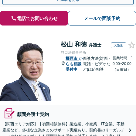
電話でお問い合わせ
メールで面談予約
松山 和徳
弁護士
大阪府
谷口法律事務所
営業時間：1
橿原市
か
面談方法(対面・
らも相談
電話・ビデオな
0:00~20:00
受付中
ど)は応相談
（日曜日）
顧問弁護士契約
【関西エリア対応】【初回相談無料】製造業、小売業、IT企業、不動
産業など、多様な企業さまのサポート実績あり。契約書のリーガルチ