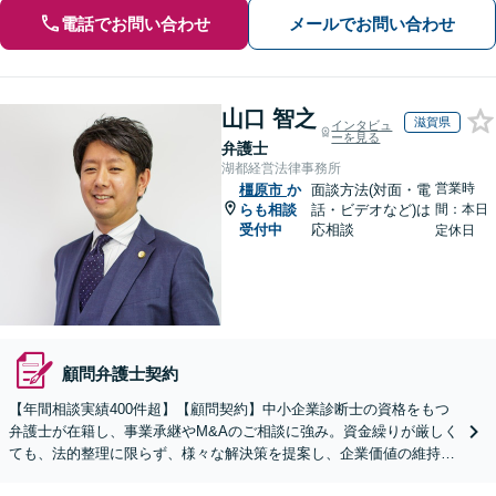
電話でお問い合わせ
メールでお問い合わせ
山口 智之
滋賀県
インタビュ
ーを見る
弁護士
湖都経営法律事務所
営業時
橿原市
か
面談方法(対面・電
らも相談
話・ビデオなど)は
間：本日
受付中
応相談
定休日
顧問弁護士契約
【年間相談実績400件超】【顧問契約】中小企業診断士の資格をもつ
弁護士が在籍し、事業承継やM&Aのご相談に強み。資金繰りが厳しく
ても、法的整理に限らず、様々な解決策を提案し、企業価値の維持・
向上を目指します【堅田駅4分】【無料駐車場あり】