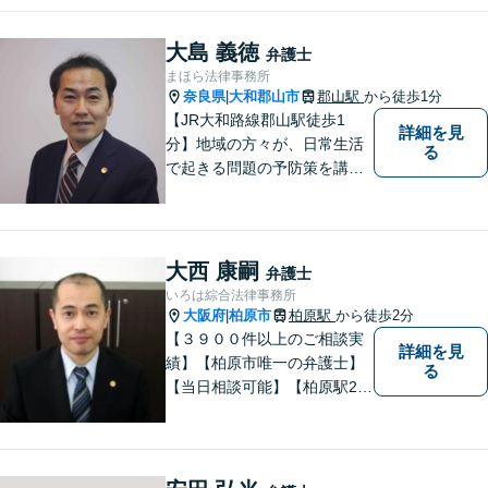
最適なリーガルサポートをご
提供しています。
大島 義徳
弁護士
まほら法律事務所
奈良県
大和郡山市
郡山駅
から徒歩1分
|
【JR大和路線郡山駅徒歩1
詳細を見
分】地域の方々が、日常生活
る
で起きる問題の予防策を講じ
たい時や、既に問題を抱えて
何から手を付けてよいか分か
らない時に、まず相談できる
身近な弁護士を目指していま
大西 康嗣
弁護士
す。
いろは綜合法律事務所
大阪府
柏原市
柏原駅
から徒歩2分
|
【３９００件以上のご相談実
詳細を見
績】【柏原市唯一の弁護士】
る
【当日相談可能】【柏原駅2
分・堅下駅6分】