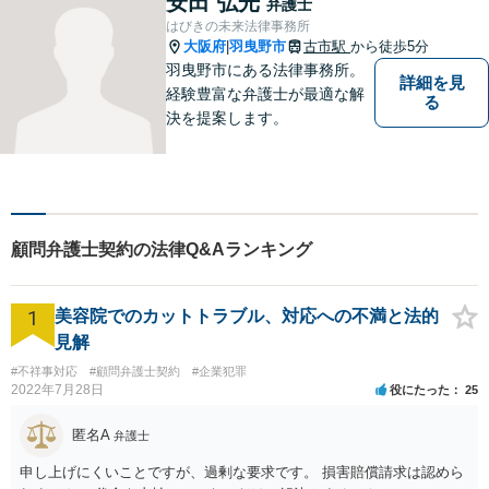
安田 弘光
弁護士
はびきの未来法律事務所
大阪府
羽曳野市
古市駅
から徒歩5分
|
羽曳野市にある法律事務所。
詳細を見
経験豊富な弁護士が最適な解
る
決を提案します。
顧問弁護士契約の法律Q&Aランキング
1
美容院でのカットトラブル、対応への不満と法的
見解
#不祥事対応
#顧問弁護士契約
#企業犯罪
2022年7月28日
役にたった
25
匿名A
弁護士
申し上げにくいことですが、過剰な要求です。 損害賠償請求は認めら