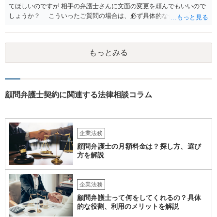
てほしいのですが 相手の弁護士さんに文面の変更を頼んでもいいので
しょうか？ こういったご質問の場合は、必ず具体的な合意書案をも
って法律相談を受けないと、的確なアドバイスが困難です。 一般的
には、ご質問のような懸念を払しょくするために、 「甲及び乙は，本
示談書に記載するもののほか，甲と乙の間には何らの債権債務が存し
もっとみる
ないことを相互に確認する。」 という清算条項を入れることが一般的
です。 以上に加え、「本件については，当事者協議の結果，上記示
談条件のとおり示談が成立したので，今後本件の上記示談内容に関し
てはどんな事情が生じても双方共裁判上又は裁判外においても一切異
議，請求の申立をしないことを誓約する。」という条項を入れること
顧問弁護士契約に関連する法律相談コラム
がありますが、この条項は一つのプレッシャーのようなもので、現実
には今後一切裁判を起こす権利を放棄する、という合意はできません
し、予測できない後発的損害については示談後であっても請求できる
ので、上記の清算条項のみの場合がほとんどです。
企業法務
顧問弁護士の月額料金は？探し方、選び
方を解説
企業法務
顧問弁護士って何をしてくれるの？具体
的な役割、利用のメリットを解説