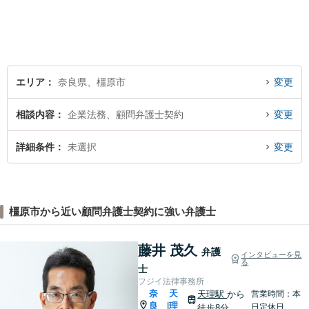
します。【地域に根ざした弁
護士】地域密着型のアットホ
ームなリーガルサービスをご
提供させていただきます。
エリア
奈良県、橿原市
変更
相談内容
企業法務、顧問弁護士契約
変更
詳細条件
未選択
変更
橿原市から近い顧問弁護士契約に強い弁護士
藤井 茂久
弁護
インタビューを見
る
士
フジイ法律事務所
奈
天
天理駅
から
営業時間：本
良
理
|
日定休日
徒歩8分