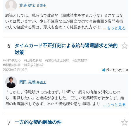
渡邊 雄太
弁護士
結論としては、現時点で致命的（懲戒請求をするような）ミスではな
いとは思いますが、少し不注意な点が目立つので今後書面を質問者様
の方で確認する際は、形式も含めよく確認された方がよいと思われま
す。 以下一つずつ回答させていただきます。 ①脱字部分を手書きで修
正 →のぞましくはないですが、時たまあるものと存じます。 通常は、
弁護士が起案 Ⅰ依頼者に内容の確認 Ⅱ弁護士が誤字脱字等を確認 Ⅲ
6
タイムカード不正打刻による給与返還請求と法的
念のため事務員が確認 Ⅳ提出 の流れになりますので、どこかの段階で
対策
気が付くことが多いです。仮処分等緊急性が高い案件では提出時に裁
#不祥事対応
#社員の解雇
#顧問弁護士契約
#企業犯罪
判所窓口で修正して受理してもらうということはありますので、その
#雇用契約書・就業規則作成
場合は責められない部分もあるかと思います。 ②証拠である薬品名を
2023年2月19日
役にたった
8
間違っている →こちらは①のⅠかⅡの段階で修正しておくべきでしょ
うね。よくわからないならば弁護士としては依頼者にこちらの薬品で
岡田 晃朝
弁護士
よいですかと聞くべきではあると思います。他のミスに比してこれは
内容に関するミスなので、今後はよく確認いただいた方がよいと思い
「しかし、停職明けに出社せず、LINEで「残りの有給を消化したの
ます。 ③証拠のナンバーが入らないまま甲号証のハンコが押されたま
ち、退職したい」と連絡がきました。 正しい勤務時間がわからず、給
まになっている →形式ミスですね。不注意ですが、訴訟の勝敗に直結
与の返還請求もできず、不正の後処理や急な退職により、社や他のス
するわけではないものと思います。 ④当方原告が作成したスクリーン
タッフに多大な迷惑をかけ、その上、有給まで使われるというような
ショットの証拠が縦長や横長に印刷され、文字が間延びしている(読め
状況です。」 大変悪質ですね。打刻場所のデータと、これまでのタイ
ないことはない) →こちらも③と同様であると思います。 以上のとお
ムカードの虚偽を確認し、突き付けて責任を問題にすることになるで
7
一方的な契約解除の件
り、①～④も訴訟の勝敗に直結するものではないと思われますので、
しょう。 詐欺もありうるでしょうね。 「正しい時間がわからないとい