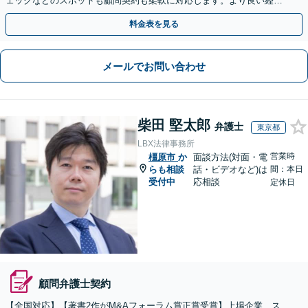
ェックなどのスポットも顧問契約も柔軟に対応します。より良い経営
判断を・セカンドオピニオンもお気軽に【北新地駅1分】
料金表を見る
メールでお問い合わせ
柴田 堅太郎
弁護士
東京都
LBX法律事務所
営業時
橿原市
か
面談方法(対面・電
らも相談
話・ビデオなど)は
間：本日
受付中
応相談
定休日
顧問弁護士契約
【全国対応】【著書2作がM&Aフォーラム賞正賞受賞】上場企業、ス