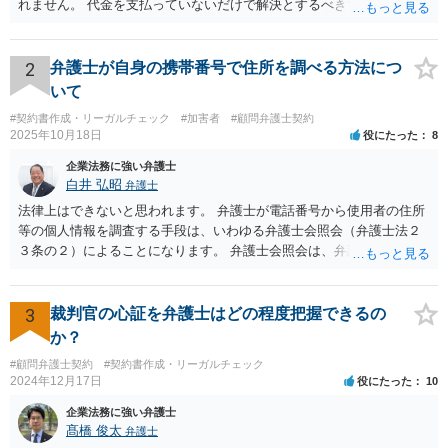
れません。 代金を支払っていないだけで解決とするべきでしょう。
2
弁護士が自身の携帯番号で住所を調べる方法につ
いて
#契約書作成・リーガルチェック
#加害者
#顧問弁護士契約
2025年10月18日
役にたった
8
企業法務に強い弁護士
白井 弘昭
弁護士
法律上はできないと思われます。 弁護士が電話番号から使用者の住所
等の個人情報を調査する手段は、いわゆる弁護士会照会（弁護士法２
３条の２）によることになります。 弁護士会照会は、弁護士が事件を
受任した後に、事件のために必要な情報を調査する際、弁護士会を通
して質問をしてもらう制度で、弁護士会担当委員が当該質問が適正か
どうか、質問をして回答を得られる可能性があるか、などを吟味した
3
裁判官の心証を弁護士はどの程度把握できるの
上で、弁護士会名で質問をする制度です。 ですので、照会先もある程
か？
度安心して個人情報を開示しますし、もちろん、断られる場合もあり
#顧問弁護士契約
#契約書作成・リーガルチェック
ます。 一般的には、弁護士が依頼を受けて事件を調査する過程で用い
2024年12月17日
役にたった
10
られるものですが、法律上、「弁護士は、受任している事件につい
て、」と定められていますので、個人の事件（受任していない）はこ
企業法務に強い弁護士
の要件に当てはまらないことになります。 以上、ご参考まで。
髙橋 俊太
弁護士