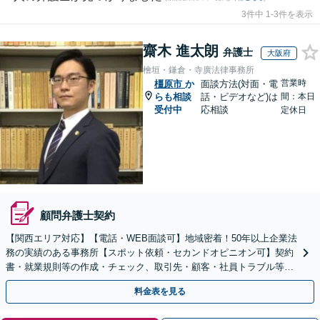
3件中 1-3件を表示
齋木 進太朗
弁護士
大阪府
檜垣・鎌倉・寺廣法律事務所
営業時
橿原市
か
面談方法(対面・電
らも相談
話・ビデオなど)は
間：本日
受付中
応相談
定休日
顧問弁護士契約
【関西エリア対応】【電話・WEB面談可】地域密着！50年以上企業法
務の実績のある事務所【スポット依頼・セカンドオピニオン可】契約
書・就業規則等の作成・チェック、取引先・顧客・社員トラブル等、
お気軽にご相談ください【事前予約で休日・夜間対応】
料金表を見る