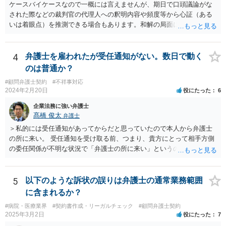
ケースバイケースなので一概には言えませんが、期日で口頭議論がな
された際などの裁判官の代理人への釈明内容や頻度等から心証（ある
いは着眼点）を推測できる場合もあります。和解の局面になり、代理
人がそれぞれ交代で裁判官と話をする場合にはおおよその心証が示さ
れることもあります。
4
弁護士を雇われたが受任通知がない。数日で動く
のは普通か？
#顧問弁護士契約
#不祥事対応
2024年2月20日
役にたった
6
企業法務に強い弁護士
髙橋 俊太
弁護士
＞私的には受任通知があってからだと思っていたので本人から弁護士
の所に来い。 受任通知を受け取る前、つまり、貴方にとって相手方側
の委任関係が不明な状況で「弁護士の所に来い」というのは、さすが
に無理な要求だと思われます。 ＞本当に雇っていた場合はこちらに連
絡がきますよね？ 通常はそのような初動となります。
5
以下のような訴状の誤りは弁護士の通常業務範囲
に含まれるか？
#病院・医療業界
#契約書作成・リーガルチェック
#顧問弁護士契約
2025年3月2日
役にたった
7