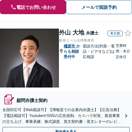
電話でお問い合わせ
メールで面談予約
外山 大地
弁護士
東京都
銀座エール法律事務所
営業時
橿原市
か
面談方法(対面・電
らも相談
話・ビデオなど)は
間：本日
受付中
応相談
定休日
顧問弁護士契約
全国対応可【Web面談可】【博報堂での企業内弁護士】【広告法務】
【電話相談可】YoutubeやSNSの広告規制、カスハラ対策、新規事業
の立ち上げ、事業承継、株式譲渡、英文契約書・英文レターのレビュ
ー・ドラフトなどに対応。
料金表を見る