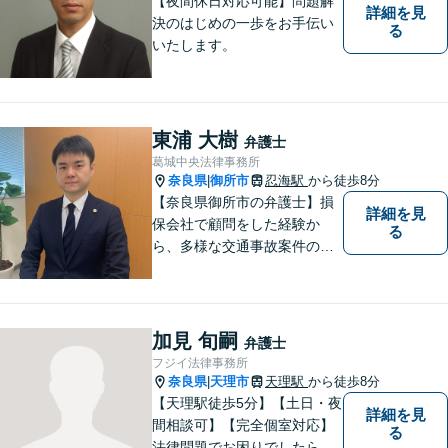
【夜間休日対応可能】問題解
詳細を見
決のはじめの一歩をお手伝い
る
いたします。
東浦 大樹
弁護士
葛城中央法律事務所
奈良県
御所市
忍海駅
から徒歩8分
|
【奈良県御所市の弁護士】損
詳細を見
保会社で顧問をした経験か
る
ら、多様な交通事故案件の対
処が可能です。また、現場で
働く弁護士として、現場目線
からの交渉を得意としていま
す。
加見 旬嗣
弁護士
フジイ法律事務所
奈良県
天理市
天理駅
から徒歩8分
|
【天理駅徒歩5分】【土日・夜
詳細を見
間相談可】【完全個室対応】
る
法律問題でお困りでしたらお