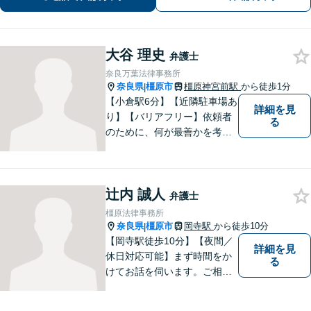
大谷 理史
弁護士
奈良万葉法律事務所
奈良県
橿原市
橿原神宮前駅
から徒歩1分
|
【小倉駅6分】【近隣駐車場あ
詳細を見
り】【バリアフリー】依頼者
る
のために、何が最善かを考
え、依頼者に寄り添える弁護
士でありたいと思っていま
す。依頼者の皆様に最善の解
辻内 誠人
決策を提案し続けます。 よろ
弁護士
しくお願いします。
橿原法律事務所
奈良県
橿原市
岡寺駅
から徒歩10分
|
【岡寺駅徒歩10分】【夜間／
詳細を見
休日対応可能】まず時間をか
る
けてお話を伺います。ご相談
者の思いを十分お聞きし、そ
の実現に向けてサポートいた