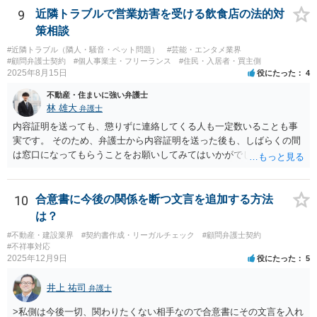
以上で、より個別的なお話は、詳しい契約内容や開発内容を知る必要
応、従業員対応など、顧問先から別案件が発生することもあります。
9
近隣トラブルで営業妨害を受ける飲食店の法的対
がありますので、正式に弁護士に相談することも検討された方がよい
さらに、ある程度知名度のある企業について、実名で顧問先として公
策相談
と思います。
表できるのであれば、事務所の信用や実績としての意味もあります。
#近隣トラブル（隣人・騒音・ペット問題）
#芸能・エンタメ業界
一方で、例えば、福利厚生部門の顧問の場合、従業員個人の相談が多
#顧問弁護士契約
#個人事業主・フリーランス
#住民・入居者・買主側
かったり、細かい相談に頻繁に対応する必要があったりすると、顧問
2025年8月15日
役にたった
4
料との関係で負担が大きくなることもあり得ます。そのようなケース
不動産・住まいに強い弁護士
では、特に、顧問契約書において、相談件数、相談方法、回答範囲、
林 雄大
弁護士
個別受任に進む場合の扱いなどを明確に定めておく必要が大きいと考
えられます。
内容証明を送っても、懲りずに連絡してくる人も一定数いることも事
実です。 そのため、弁護士から内容証明を送った後も、しばらくの間
は窓口になってもらうことをお願いしてみてはいかがでしょうか。 そ
うすれば、もしその方から不当な要求を受けることがあっても、「窓
口（弁護士に）言ってください」とだけお伝えし、それ以外には一切
応じないという姿勢をとることができるため、スタッフの方の負担軽
10
合意書に今後の関係を断つ文言を追加する方法
減を図れると思います。 大変な状況かと思いますが、ご参考になりま
は？
したら幸いです。
#不動産・建設業界
#契約書作成・リーガルチェック
#顧問弁護士契約
#不祥事対応
2025年12月9日
役にたった
5
井上 祐司
弁護士
>私側は今後一切、関わりたくない相手なので合意書にその文言を入れ