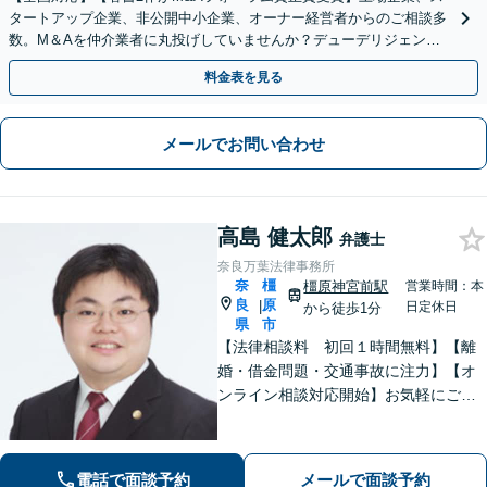
タートアップ企業、非公開中小企業、オーナー経営者からのご相談多
数。M＆Aを仲介業者に丸投げしていませんか？デューデリジェンス
や契約書作成・交渉はお任せください【初回無料】
料金表を見る
メールでお問い合わせ
高島 健太郎
弁護士
奈良万葉法律事務所
奈
橿
橿原神宮前駅
営業時間：本
良
原
|
日定休日
から徒歩1分
県
市
【法律相談料 初回１時間無料】【離
婚・借金問題・交通事故に注力】【オ
ンライン相談対応開始】お気軽にご相
談ください。トラブル解決に向けて、
最善の方法を、知恵を絞って考え抜き
ます。【土日・夜間相談に対応】
電話で面談予約
メールで面談予約