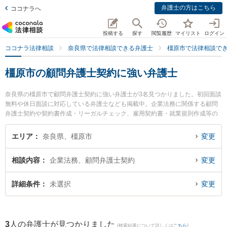
弁護士の方はこちら
ココナラへ
投稿する
探す
閲覧履歴
マイリスト
ログイン
ココナラ法律相談
奈良県で法律相談できる弁護士
橿原市で法律相談で
橿原市の顧問弁護士契約に強い弁護士
奈良県の橿原市で顧問弁護士契約に強い弁護士が3名見つかりました。初回面談
無料や休日面談に対応している弁護士なども掲載中。企業法務に関係する顧問
弁護士契約や契約書作成・リーガルチェック、雇用契約書・就業規則作成等の
細かな分野での絞り込み検索もでき便利です。特に奈良万葉法律事務所の高島
健太郎弁護士や奈良万葉法律事務所の大谷 理史弁護士、橿原法律事務所の辻内
エリア
奈良県、橿原市
変更
誠人弁護士のプロフィール情報や弁護士費用、強みなどが注目されています。
『橿原市で土日や夜間に発生した顧問弁護士契約のトラブルを今すぐに弁護士
相談内容
企業法務、顧問弁護士契約
変更
に相談したい』『顧問弁護士契約のトラブル解決の実績豊富な近くの弁護士を
検索したい』『初回相談無料で顧問弁護士契約を法律相談できる橿原市内の弁
護士に相談予約したい』などでお困りの相談者さんにおすすめです。
詳細条件
未選択
変更
3
人の弁護士が見つかりました
(検索結果について詳しくは
こちら
)