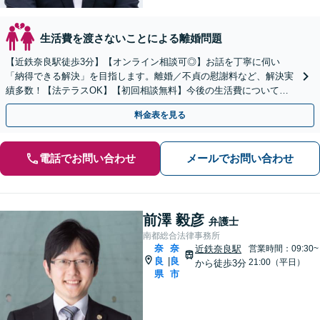
生活費を渡さないことによる離婚問題
【近鉄奈良駅徒歩3分】【オンライン相談可◎】お話を丁寧に伺い
「納得できる解決」を目指します。離婚／不貞の慰謝料など、解決実
績多数！【法テラスOK】【初回相談無料】今後の生活費について不
安な方、まずはお電話ください。
料金表を見る
電話でお問い合わせ
メールでお問い合わせ
前澤 毅彦
弁護士
南都総合法律事務所
奈
奈
近鉄奈良駅
営業時間：09:30~
良
良
|
21:00（平日）
から徒歩3分
県
市