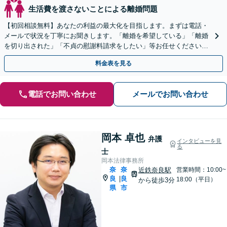
生活費を渡さないことによる離婚問題
【初回相談無料】あなたの利益の最大化を目指します。まずは電話・
メールで状況を丁寧にお聞きします。「離婚を希望している」「離婚
を切り出された」「不貞の慰謝料請求をしたい」等お任せください。
【リーズナブルな料金設定】
料金表を見る
電話でお問い合わせ
メールでお問い合わせ
岡本 卓也
弁護
インタビューを見
る
士
岡本法律事務所
奈
奈
近鉄奈良駅
営業時間：10:00~
良
良
|
18:00（平日）
から徒歩3分
県
市