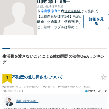
山﨑 靖子
弁護士
古都の風法律事務所
奈良県
奈良市
近鉄奈良駅
から徒歩1分
|
【近鉄奈良駅徒歩1分】相続、
詳細を見
離婚、交通事故、債務整理な
る
ど。法律トラブルは早めに弁
護士へ相談することが重要で
す。ご依頼者さまの抱えてい
らっしゃる不安や、ご希望を
丁寧にお伺いいたします。
生活費を渡さないことによる離婚問題の法律Q&Aランキン
グ
1
不動産の差し押さえについて
#婚姻費用(別居中の生活費など)
#財産分与
#生活費を渡さない
#調停
2026年7月21日
役にたった
2
吉田 雄大
弁護士