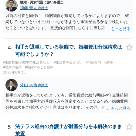
離婚・男女問題に強い弁護士
加藤 善大
弁護士
以前の回答と同様に、婚姻関係が破綻しているかによりますので、 破
綻していないという主張につながるような事実があるかをご検討いた
だくといいと思います。 直接的な回答にならずに申し訳ございません
が、ご参考にしていただけますと幸いです。
4
相手が退職している状態で、婚姻費用分担請求は
可能でしょうか？
#婚姻費用(別居中の生活費など)
#生活費を渡さない
#財産分与
#調停
#悪意の遺棄
#離婚すること自体
2026年8月2日
外山 大地
弁護士
相手方が退職をしていたとしても、通常直近の給与明細や年金受給額
等を考慮して相手方の基礎収入を算定することになるため、婚姻費用
分担請求をご検討いただく意味はあります。 その他、別居の経緯、質
問者様の年収、監護されているお子様がいるかといった事情をふまえ
て、ご検討いただくのが良いかと思います。
5
法テラス経由の弁護士が財産分与を未解決のまま
放置