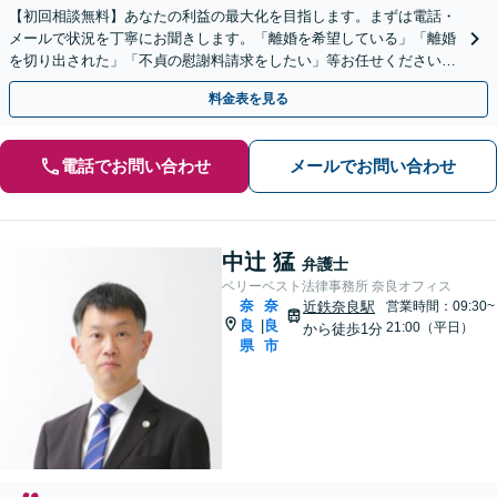
【初回相談無料】あなたの利益の最大化を目指します。まずは電話・
メールで状況を丁寧にお聞きします。「離婚を希望している」「離婚
を切り出された」「不貞の慰謝料請求をしたい」等お任せください。
【リーズナブルな料金設定】
料金表を見る
電話でお問い合わせ
メールでお問い合わせ
中辻 猛
弁護士
ベリーベスト法律事務所 奈良オフィス
奈
奈
近鉄奈良駅
営業時間：09:30~
良
良
|
21:00（平日）
から徒歩1分
県
市