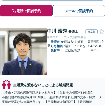
電話で面談予約
メールで面談予約
中川 浩秀
弁護士
東京都
東京スタートアップ法律事務所
営業時間：0
天理市
か
面談方法(対面・
らも相談
電話・ビデオな
6:30~22:00
受付中
ど)は応相談
（平日）
生活費を渡さないことによる離婚問題
【不倫・浮気の慰謝料請求をされたら】【当日中の相談可(予約制)】
不倫問題の相談は毎月100件以上、慰謝料請求された側の交渉・解決
実績が豊富な法律事務所です。【不倫相談は初回0円】【電話相談で