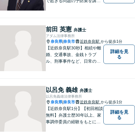
で起きる問題の予防策を講じ
たい時や、既に問題を抱えて
何から手を付けてよいか分か
らない時に、まず相談できる
身近な弁護士を目指していま
前田 英憲
弁護士
す。
アダム法律事務所
奈良県
奈良市
近鉄奈良駅
から徒歩1分
|
【近鉄奈良駅30秒】相続や離
詳細を見
婚、交通事故、金銭トラブ
る
ル、刑事事件など、日常の中
で突然起こる法律問題に幅広
く対応しています。奈良県で
弁護士をお探しの方は、まず
はお気軽にご相談ください。
以呂免 義雄
弁護士
【初回相談料60分5,500円】
以呂免義雄法律事務所
【分かりやすい説明】
奈良県
奈良市
近鉄奈良駅
から徒歩1分
|
【近鉄奈良駅1分】【初回相談
詳細を見
無料】弁護士歴30年以上、家
る
事調停委員の経験をもとに複
雑な相続問題も依頼者様の状
況に合わせ、適切なアドバイ