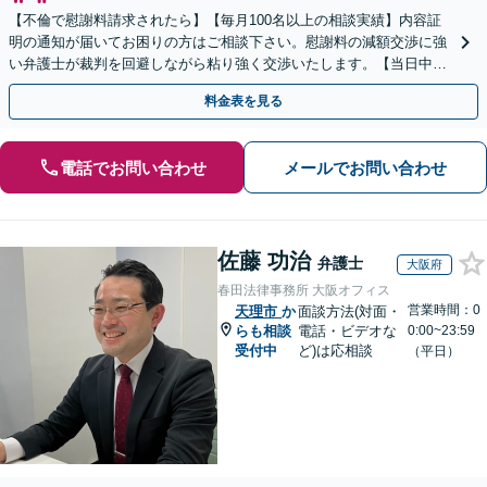
【不倫で慰謝料請求されたら】【毎月100名以上の相談実績】内容証
明の通知が届いてお困りの方はご相談下さい。慰謝料の減額交渉に強
い弁護士が裁判を回避しながら粘り強く交渉いたします。【当日中の
相談可(予約制)】【全国対応】
料金表を見る
電話でお問い合わせ
メールでお問い合わせ
佐藤 功治
弁護士
大阪府
春田法律事務所 大阪オフィス
営業時間：0
天理市
か
面談方法(対面・
らも相談
電話・ビデオな
0:00~23:59
受付中
ど)は応相談
（平日）