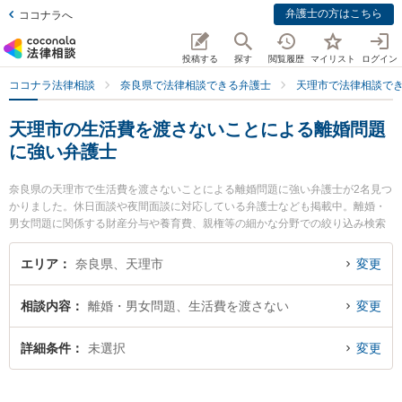
弁護士の方はこちら
ココナラへ
投稿する
探す
閲覧履歴
マイリスト
ログイン
ココナラ法律相談
奈良県で法律相談できる弁護士
天理市で法律相談で
天理市の生活費を渡さないことによる離婚問題
に強い弁護士
奈良県の天理市で生活費を渡さないことによる離婚問題に強い弁護士が2名見つ
かりました。休日面談や夜間面談に対応している弁護士なども掲載中。離婚・
男女問題に関係する財産分与や養育費、親権等の細かな分野での絞り込み検索
もでき便利です。特にフジイ法律事務所の藤井 茂久弁護士やフジイ法律事務所
の加見 旬嗣弁護士のプロフィール情報や弁護士費用、強みなどが注目されてい
エリア
奈良県、天理市
変更
ます。『天理市で土日や夜間に発生した生活費を渡さないことによる離婚問題
のトラブルを今すぐに弁護士に相談したい』『生活費を渡さないことによる離
相談内容
離婚・男女問題、生活費を渡さない
変更
婚問題のトラブル解決の実績豊富な近くの弁護士を検索したい』『初回相談無
料で生活費を渡さないことによる離婚問題を法律相談できる天理市内の弁護士
に相談予約したい』などでお困りの相談者さんにおすすめです。
詳細条件
未選択
変更