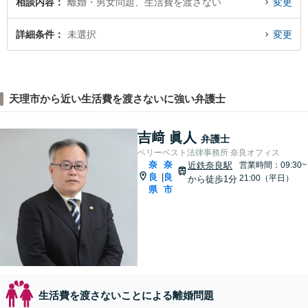
相談内容
離婚・男女問題、生活費を渡さない
変更
詳細条件
未選択
変更
天理市から近い生活費を渡さないに強い弁護士
吉﨑 眞人
弁護士
ベリーベスト法律事務所 奈良オフィス
奈
奈
近鉄奈良駅
営業時間：09:30~
良
良
|
21:00（平日）
から徒歩1分
県
市
生活費を渡さないことによる離婚問題