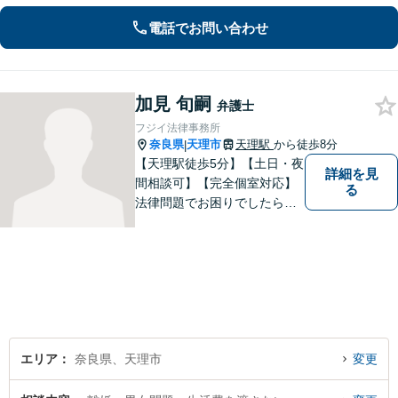
トータルサポートを実現／税理士・司
電話でお問い合わせ
法書士・不動産鑑定士など」相続に関
わる問題を総合的に解決へ導きます
加見 旬嗣
弁護士
フジイ法律事務所
奈良県
天理市
天理駅
から徒歩8分
|
【天理駅徒歩5分】【土日・夜
詳細を見
間相談可】【完全個室対応】
る
法律問題でお困りでしたらお
早めにご相談ください。依頼
者様の抱えていらっしゃる不
安や、ご希望を丁寧にお伺い
いたします。お早めのご相談
が納得のいく解決への第一歩
です。
エリア
奈良県、天理市
変更