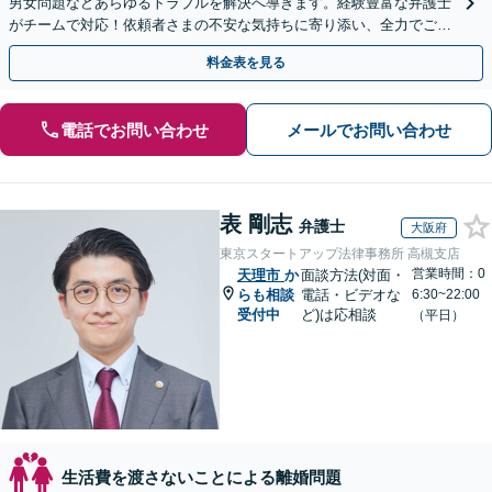
男女問題などあらゆるトラブルを解決へ導きます。経験豊富な弁護士
がチームで対応！依頼者さまの不安な気持ちに寄り添い、全力でご支
援します。【子連れ相談可／完全個室】
料金表を見る
電話でお問い合わせ
メールでお問い合わせ
表 剛志
弁護士
大阪府
東京スタートアップ法律事務所 高槻支店
営業時間：0
天理市
か
面談方法(対面・
らも相談
電話・ビデオな
6:30~22:00
受付中
ど)は応相談
（平日）
生活費を渡さないことによる離婚問題