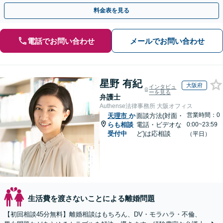
ご契約まで対応可/来所不要】
料金表を見る
電話でお問い合わせ
メールでお問い合わせ
星野 有紀
大阪府
インタビュ
ーを見る
弁護士
Authense法律事務所 大阪オフィス
営業時間：0
天理市
か
面談方法(対面・
らも相談
電話・ビデオな
0:00~23:59
受付中
ど)は応相談
（平日）
生活費を渡さないことによる離婚問題
【初回相談45分無料】離婚相談はもちろん、DV・モラハラ・不倫、