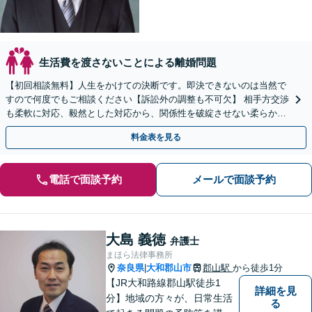
生活費を渡さないことによる離婚問題
【初回相談無料】人生をかけての決断です。即決できないのは当然で
すので何度でもご相談ください【訴訟外の調整も不可欠】 相手方交渉
も柔軟に対応、毅然とした対応から、関係性を破綻させない柔らかな
対応まで、必要に応じて行います【近鉄奈良駅3分】
料金表を見る
電話で面談予約
メールで面談予約
大島 義徳
弁護士
まほら法律事務所
奈良県
大和郡山市
郡山駅
から徒歩1分
|
【JR大和路線郡山駅徒歩1
詳細を見
分】地域の方々が、日常生活
る