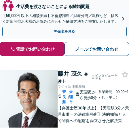
生活費を渡さないことによる離婚問題
【59,000件以上の相談実績】不倫慰謝料／財産分与／親権など、幅広
く対応可◎お客様のお悩みに合わせた解決方法をご提案いたします。
料金表を見る
電話でお問い合わせ
メールでお問い合わせ
藤井 茂久
弁
インタビューを
見る
護士
フジイ法律事務所
奈
天
天理駅
か
営業時間：09:00~1
良
理
|
7:15（平日）
ら徒歩8分
県
市
【弁護士歴30年以上】【天理駅3分／天
理市唯一の法律事務所】法的知識と人
間関係への配慮を両立させた解決策を
ご提案いたします。「士業との連携で