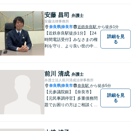
スをご提供いたします。相続
発生前のご相談も受け付けて
安藤 昌司
弁護士
おります。【電話相談可】
安藤法律事務所
奈良県
奈良市
近鉄奈良駅
から徒歩1分
|
【近鉄奈良駅徒歩1分】【24
詳細を見
時間電話受付】みなさまの権
る
利を守り、より良い世の中に
していくことに全力を尽くし
ます。金銭問題／男女問題／
交通事故／刑事事件に注力し
ています。法律トラブルでお
前川 清成
弁護士
悩みごとがありましたら、お
弁護士法人前川清成法律事務所
気軽にご相談ください。
奈良県
奈良市
奈良駅
から徒歩5分
|
【元参議院銀】【奈良市】
詳細を見
【元民事調停官】多重債務問
る
題でお困りの方はご相談くだ
さい。その他、一般民事事件
も対応しております。奈良市
大宮町でお困りの方がいまし
たら、一度ご相談ください。