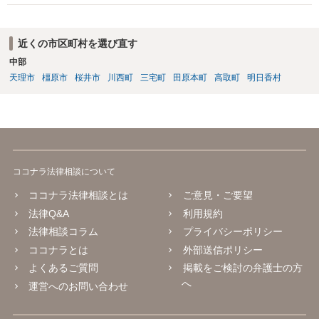
場所を特定されないような措置も行っていただけます。 また、日本で
は離婚が認められにくいですが、暴力がある場合には、すぐに認めら
れます。 暴力を受けた際に、警察を呼んでください。その証拠だけで
近くの市区町村を選び直す
十分です。それ以外は必要ありません。 なお、現在暴力を受けていな
中部
いのであれば、暴力を待つ必要はありません。 夜逃げが可能なのであ
天理市
橿原市
桜井市
川西町
三宅町
田原本町
高取町
明日香村
れば、すぐにしてください。 別居期間が２年を超えれば離婚できます
し、婚姻費用は年収が高い方が低いほうに支払う義務ですから婚姻費
用をいただける可能性もあります。 不明点が多々あると思います。弁
護士でなくともよいので、警察などにも相談をしてみてください。
ココナラ法律相談について
ココナラ法律相談とは
ご意見・ご要望
法律Q&A
利用規約
法律相談コラム
プライバシーポリシー
ココナラとは
外部送信ポリシー
よくあるご質問
掲載をご検討の弁護士の方
へ
運営へのお問い合わせ