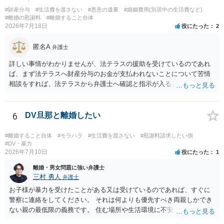
#財産分与
#生活費を渡さない
#悪意の遺棄
#婚姻費用(別居中の生活費など)
#離婚の慰謝料
#離婚すること自体
2026年7月18日
役にたった
2
匿名A
弁護士
詳しい事情がわかりませんが、法テラスの援助を受けているのであれ
ば、まず法テラスへ財産分与のお金が支払われないことについて苦情
相談をすれば、法テラスから弁護士へ確認と指示が入ると思います。
その上で、所属する弁護士会の市民窓口へ連絡することも考えられま
す。
6
DV旦那と離婚したい
#離婚すること自体
#モラハラ
#生活費を渡さない
#慰謝料請求したい側
#DV・暴力
2026年7月10日
役にたった
1
離婚・男女問題に強い弁護士
三村 勇人
弁護士
お子様が暴力を受けたことがある又は受けているのであれば、すぐに
警察に連絡をしてください。 それは何よりも優先すべき両親しかでき
ない親の最低限の義務です。 住む場所や生活環境に不安があるようで
あれば、 警察、市区町村からシェルターを案内していただけますし、