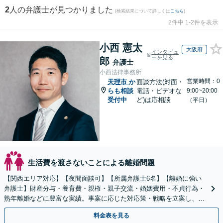
2
人の弁護士が見つかりました
(検索結果について詳しくは
こちら
)
2件中 1-2件を表示
小西 憲太
大阪府
インタビュ
ーを見る
郎
弁護士
小西法律事務所
営業時間：0
天理市
か
面談方法(対面・
らも相談
電話・ビデオな
9:00~20:00
受付中
ど)は応相談
（平日）
生活費を渡さないことによる離婚問題
【関西エリア対応】【夜間面談可】【所属弁護士6名】【離婚に強い
弁護士】財産分与・養育費・親権・親子交流・婚姻費用・不貞行為・
熟年離婚などに豊富な実績。事案に応じた対応策・戦略を立案し、全
力で闘います。明るい人生の再スタートを！
料金表を見る