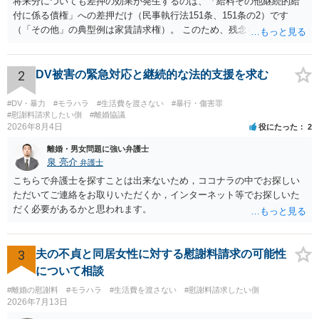
将来分についても差押の効果が発生するのは、「給料その他継続的給
付に係る債権」への差押だけ（民事執行法151条、151条の2）です
（「その他」の典型例は家賃請求権）。 このため、残念ながらお答え
は否です。つまり、不動産を差し押さえた場合には、申立時までの分
のみが配当の対象です。
2
DV被害の緊急対応と継続的な法的支援を求む
#DV・暴力
#モラハラ
#生活費を渡さない
#暴行・傷害罪
#慰謝料請求したい側
#離婚協議
2026年8月4日
役にたった
2
離婚・男女問題に強い弁護士
泉 亮介
弁護士
こちらで弁護士を探すことは出来ないため，ココナラの中でお探しい
ただいてご連絡をお取りいただくか，インターネット等でお探しいた
だく必要があるかと思われます。
3
夫の不貞と同居女性に対する慰謝料請求の可能性
について相談
#離婚の慰謝料
#モラハラ
#生活費を渡さない
#慰謝料請求したい側
2026年7月13日