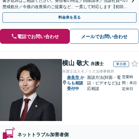
書き込みはご相談ください。発信者の特定／削除請求／当該社員への
懲戒処分／今後の改善策のご提案など、一貫して対応します【初回相
談30分無料】書き込みを行わせない職場環境整備にも注力
料金表を見る
電話でお問い合わせ
メールでお問い合わせ
横山 敬大
弁護士
東京都
弁護士法人モノリス法律事務所
営業時
奈良市
か
面談方法(対面・電
らも相談
話・ビデオなど)は
間：本日
受付中
応相談
定休日
ネットトラブル加害者側