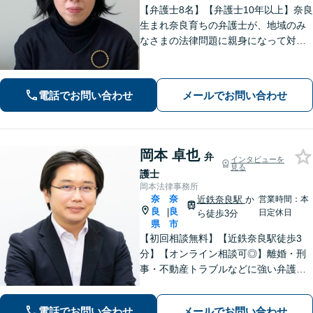
【弁護士8名】【弁護士10年以上】奈良
生まれ奈良育ちの弁護士が、地域のみ
なさまの法律問題に親身になって対応
します【離婚問題】家族・子どもの問
題に強みあり【相続遺言】丁寧にお話
を伺うことを大切にしています【近鉄
電話でお問い合わせ
メールでお問い合わせ
奈良駅5分】【オンライン相談可】
岡本 卓也
弁
インタビューを
見る
護士
岡本法律事務所
奈
奈
近鉄奈良駅
か
営業時間：本
良
良
|
日定休日
ら徒歩3分
県
市
【初回相談無料】【近鉄奈良駅徒歩3
分】【オンライン相談可◎】離婚・刑
事・不動産トラブルなどに強い弁護士
です。奈良を中心にご相談、ご依頼に
対応しています。お一人で悩まれず、
電話でお問い合わせ
メールでお問い合わせ