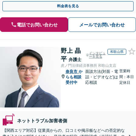
人の特定ができる場合もあり。
料金表を見る
電話でお問い合わせ
メールでお問い合わせ
野上 晶
和歌山県
インタビュ
ーを見る
平
弁護士
虎ノ門法律経済事務所 和歌山支店
営業時
奈良市
か
面談方法(対面・電
らも相談
話・ビデオなど)は
間：本日
受付中
応相談
定休日
ネットトラブル加害者側
【関西エリア対応】従業員からの、口コミや掲示板などへの否定的な