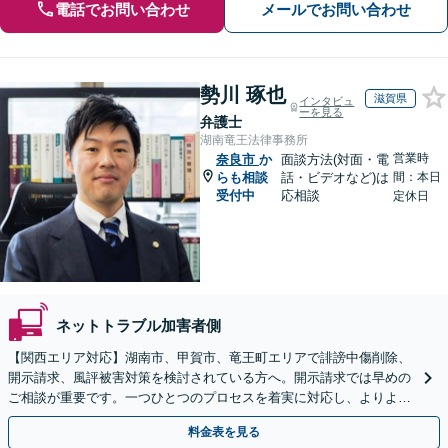
電話でお問い合わせ
メールでお問い合わせ
勢川 琢也
滋賀県
インタビュ
ーを見る
弁護士
湖南竜王法律事務所
営業時
奈良市
か
面談方法(対面・電
らも相談
話・ビデオなど)は
間：本日
受付中
応相談
定休日
ネットトラブル加害者側
【関西エリア対応】湖南市、甲賀市、竜王町エリアで誹謗中傷削除、
開示請求、風評被害対策を検討されている方へ。開示請求では早めの
ご相談が重要です。一つひとつのプロセスを着実に対応し、よりよい
解決に向けて尽力いたします【Web面談OK】
料金表を見る