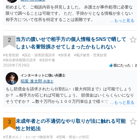
初めまして、ご相談内容を拝見しました。 弁護士が事件処理に必要な
限りで調べることは可能です。 ただ、手掛かりとなる情報が全くない
相手方について住所を特定することは困難です。
2
当方の腹いせで相手方の個人情報をSNSで晒して
しまい名誉毀損させてしまったかもしれない
#名誉毀損
#訴訟・損害賠償請求
#加害者
#風評被害・営業妨害
#発信者情報開示請求
#誹謗中傷
2026年7月29日
役にたった
2
インターネットに強い弁護士
稲葉 進太郎
弁護士
もし賠償金を請求されたら分割払い（最大何回まで）は可能でしょう
か？ →相手方が応じれば可能でしょう。 賠償金はいくらくらいになり
そうですか？ →数十万円から１００万円単位まで様々であり、不明で
す。相手方から相談者様に対し請求がなされた場合、減額や分割の交
渉が行われ、双方合意に至れば支払が開始され、決裂して相手方が訴
訟提起を選択すれば訴訟の中で解決がなされる流れが通常です。
3
未成年者との不適切なやり取りが法に触れる可能
性と対処法
#児童ポルノ・わいせつ物頒布等
#恐喝・脅迫への対応