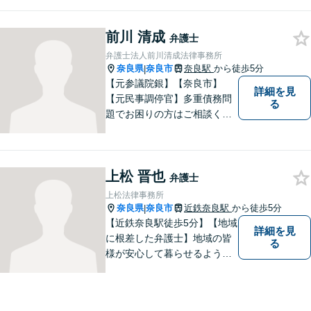
様々な問題を解決するお手伝
いをすることはもちろん、皆
前川 清成
さまに安心を与えることを目
弁護士
指します。【地域に根差した
弁護士法人前川清成法律事務所
弁護士】まずはお気軽にご相
奈良県
奈良市
奈良駅
から徒歩5分
|
談ください。
【元参議院銀】【奈良市】
詳細を見
【元民事調停官】多重債務問
る
題でお困りの方はご相談くだ
さい。その他、一般民事事件
も対応しております。奈良市
大宮町でお困りの方がいまし
上松 晋也
たら、一度ご相談ください。
弁護士
上松法律事務所
奈良県
奈良市
近鉄奈良駅
から徒歩5分
|
【近鉄奈良駅徒歩5分】【地域
詳細を見
に根差した弁護士】地域の皆
る
様が安心して暮らせるように
力を尽くします。離婚問題／
相続問題／労働問題／不動産
問題／刑事事件など、幅広く