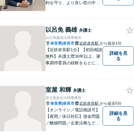
利を守り、より良い世の中に
していくことに全力を尽くし
ます。金銭問題／男女問題／
交通事故／刑事事件に注力し
以呂免 義雄
ています。法律トラブルでお
弁護士
悩みごとがありましたら、お
以呂免義雄法律事務所
気軽にご相談ください。
奈良県
奈良市
近鉄奈良駅
から徒歩1分
|
【近鉄奈良駅1分】【初回相談
詳細を見
無料】弁護士歴30年以上、家
る
事調停委員の経験をもとに複
雑な相続問題も依頼者様の状
況に合わせ、適切なアドバイ
スをご提供いたします。相続
室屋 和輝
発生前のご相談も受け付けて
弁護士
おります。【電話相談可】
登大路総合法律事務所
奈良県
奈良市
近鉄奈良駅
から徒歩5分
|
【オンライン／電話相談可】
詳細を見
【夜間／休日対応】借金問題
る
／離婚問題／企業法務など幅
広く対応。皆さまが抱える