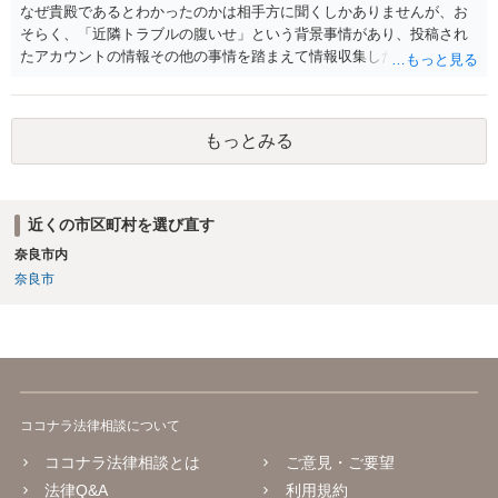
なぜ貴殿であるとわかったのかは相手方に聞くしかありませんが、お
そらく、「近隣トラブルの腹いせ」という背景事情があり、投稿され
たアカウントの情報その他の事情を踏まえて情報収集した結果、この
ような投稿をするのは貴殿しかいないと推測したもので、これに対し
貴殿が投稿した事実を認めてしまったことで「答え合わせ」になって
しまったのではないでしょうか。 相手方の動きについても、相手方次
もっとみる
第ですので何とも言えません。公開の場で回答するには情報が乏し
く、ここで詳細を明らかにすることは事案の特定に繋がってしまうの
で、弁護士へ直接相談した方がよいです。
近くの市区町村を選び直す
奈良市内
奈良市
ココナラ法律相談について
ココナラ法律相談とは
ご意見・ご要望
法律Q&A
利用規約