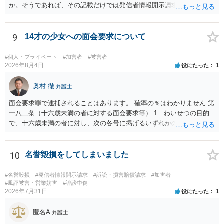
か。そうであれば、その記載だけでは発信者情報開示請求が認められ
るような内容ではありません（申し立ててもほぼ門前払いに近い）。
ただ、「328が名誉毀損、偽計業務妨害、侮辱罪、ストーカー等に関す
る法律違反に該当するといわれ」とのことですので、ご質問に書かれ
9
14才の少女への面会要求について
ていない何らかの背景事情があれば、回答は180度変わるかもしれませ
ん。公開の場で詳細を投稿することは不適当と思われますので、弁護
#個人・プライベート
#加害者
#被害者
士へ直接相談した方がよいでしょう。
2026年8月4日
役にたった
1
奥村 徹
弁護士
面会要求罪で逮捕されることはあります。 確率の％はわかりません 第
一八二条（十六歳未満の者に対する面会要求等） 1 わいせつの目的
で、十六歳未満の者に対し、次の各号に掲げるいずれかの行為をした
者（当該十六歳未満の者が十三歳以上である場合については、その者
が生まれた日より五年以上前の日に生まれた者に限る。）は、一年以
下の拘禁刑又は五十万円以下の罰金に処する。 一 威迫し、偽計を用
10
名誉毀損をしてしまいました
い又は誘惑して面会を要求すること。 二 拒まれたにもかかわらず、
反復して面会を要求すること。 三 金銭その他の利益を供与し、又は
#名誉毀損
#発信者情報開示請求
#訴訟・損害賠償請求
#加害者
その申込み若しくは約束をして面会を要求すること。 2前項の罪を犯
#風評被害・営業妨害
#誹謗中傷
2026年7月31日
役にたった
1
し、よってわいせつの目的で当該十六歳未満の者と面会をした者は、
二年以下の拘禁刑又は百万円以下の罰金に処する。
匿名A
弁護士