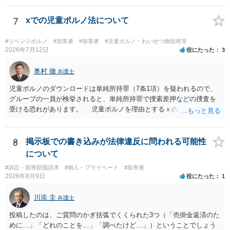
らご相談になることをお勧めいたします。
7
xでの児童ポルノ法について
#リベンジポルノ
#加害者
#加害者
#児童ポルノ・わいせつ物頒布等
2026年7月12日
役にたった
3
奥村 徹
弁護士
児童ポルノのダウンロードは単純所持罪（7条1項）を疑われるので、
グループの一員が検挙されると、単純所持罪で捜索差押などの捜査を
受ける恐れがあります。 児童ポルノを理由とするｘのアカウント凍
結は日本警察に通報されることがあって（確率はわかりませんが実例
は珍しくない）、これも捜索差押を受けるおそれがあります
8
掲示板での書き込みが法律違反に問われる可能性
について
#訴訟・損害賠償請求
#個人・プライベート
#加害者
2026年8月9日
役にたった
1
川添 圭
弁護士
投稿したのは、ご質問のかぎ括弧でくくられた3つ（「売掛金返済のた
めに…」「どれのことを…」「調べたけど…」）ということでしょう