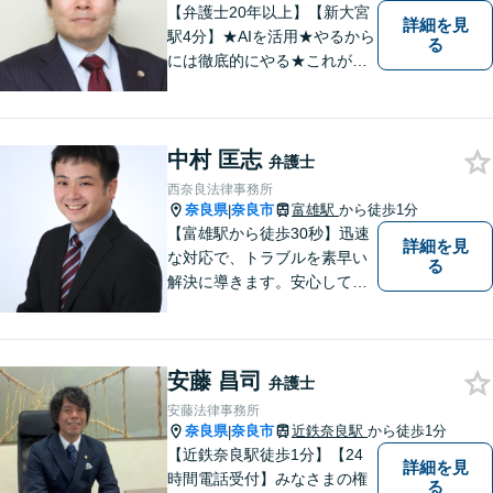
【弁護士20年以上】【新大宮
詳細を見
駅4分】★AIを活用★やるから
る
には徹底的にやる★これが私
のスタイルです。ご相談者に
とって少しでもプラスになる
のであれば、どのような努力
中村 匡志
も惜しみません！「不安を安
弁護士
心に」丁寧にサポートしま
西奈良法律事務所
す。お気軽にご相談ください
奈良県
奈良市
富雄駅
から徒歩1分
|
【富雄駅から徒歩30秒】迅速
詳細を見
な対応で、トラブルを素早い
る
解決に導きます。安心して話
せる雰囲気ですので、まずは
お気軽にご相談ください。刑
事事件・離婚/男女問題・相
安藤 昌司
続・遺言・交通事故・借金・
弁護士
債務整理などはお任せくださ
安藤法律事務所
い。
奈良県
奈良市
近鉄奈良駅
から徒歩1分
|
【近鉄奈良駅徒歩1分】【24
詳細を見
時間電話受付】みなさまの権
る