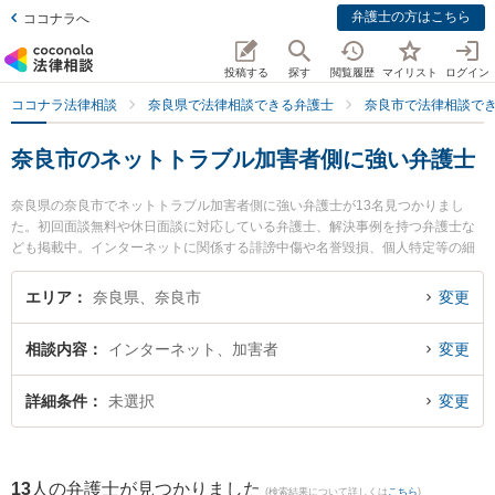
弁護士の方はこちら
ココナラへ
投稿する
探す
閲覧履歴
マイリスト
ログイン
ココナラ法律相談
奈良県で法律相談できる弁護士
奈良市で法律相談で
奈良市のネットトラブル加害者側に強い弁護士
奈良県の奈良市でネットトラブル加害者側に強い弁護士が13名見つかりまし
た。初回面談無料や休日面談に対応している弁護士、解決事例を持つ弁護士な
ども掲載中。インターネットに関係する誹謗中傷や名誉毀損、個人特定等の細
かな分野での絞り込み検索もでき便利です。特に大宮通り法律事務所の國松 大
悟弁護士や登大路総合法律事務所の瀧口 勇弁護士、たんだ法律事務所の反田 貴
エリア
奈良県、奈良市
変更
博弁護士のプロフィール情報や弁護士費用、強みなどが注目されています。
『奈良市で土日や夜間に発生したネットトラブル加害者側のトラブルを今すぐ
相談内容
インターネット、加害者
変更
に弁護士に相談したい』『ネットトラブル加害者側のトラブル解決の実績豊富
な近くの弁護士を検索したい』『初回相談無料でネットトラブル加害者側を法
律相談できる奈良市内の弁護士に相談予約したい』などでお困りの相談者さん
詳細条件
未選択
変更
におすすめです。
13
人の弁護士が見つかりました
(検索結果について詳しくは
こちら
)