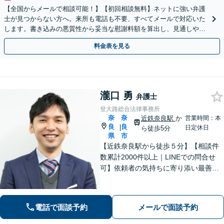
【全国からメールで相談可能！】【初回相談無料】ネットに強い弁護
士が見つからない方へ。来所も電話も不要、すべてメールで対応いた
します。書き込みの悪質性から妥当な慰謝料額を算出し、見通しや費
用面のリスクも包み隠さずお伝えしサポートします。
料金表を見る
瀧口 勇
弁護士
登大路総合法律事務所
奈
奈
近鉄奈良駅
か
営業時間：本
良
良
|
日定休日
ら徒歩5分
県
市
【近鉄奈良駅から徒歩５分】【相談件
数累計2000件以上｜LINEでの問合せ
可】依頼者の気持ちに寄り添い最善の
解決策をご提案します。交通事故・相
続・借金・など幅広く対応【オンライ
ン法律相談可能】
電話で面談予約
メールで面談予約