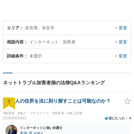
対応します。【夜間／休日対
応可】法律トラブルでお悩み
の方は、お気軽にご相談くだ
さい。
エリア
奈良県、奈良市
変更
相談内容
インターネット、加害者
変更
詳細条件
未選択
変更
ネットトラブル加害者側の法律Q&Aランキング
1
人の住所を法に則り探すことは可能なのか？
#被害者
#個人・プライベート
#加害者
#炎上対策
2026年8月8日
役にたった
4
インターネットに強い弁護士
若井 亮
弁護士