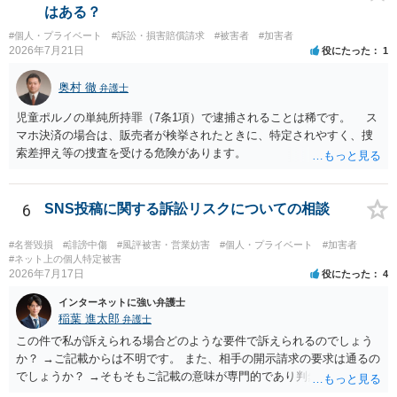
はある？
#個人・プライベート
#訴訟・損害賠償請求
#被害者
#加害者
2026年7月21日
役にたった
1
奥村 徹
弁護士
児童ポルノの単純所持罪（7条1項）で逮捕されることは稀です。 ス
マホ決済の場合は、販売者が検挙されたときに、特定されやすく、捜
索差押え等の捜査を受ける危険があります。
6
SNS投稿に関する訴訟リスクについての相談
#名誉毀損
#誹謗中傷
#風評被害・営業妨害
#個人・プライベート
#加害者
#ネット上の個人特定被害
2026年7月17日
役にたった
4
インターネットに強い弁護士
稲葉 進太郎
弁護士
この件で私が訴えられる場合どのような要件で訴えられるのでしょう
か？ →ご記載からは不明です。 また、相手の開示請求の要求は通るの
でしょうか？ →そもそもご記載の意味が専門的であり判然としないも
のと存じます。直接弁護士に、そのゲームの内容をご説明になりなが