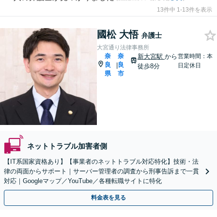
13件中 1-13件を表示
國松 大悟
弁護士
大宮通り法律事務所
奈
奈
新大宮駅
から
営業時間：本
良
良
|
日定休日
徒歩8分
県
市
ネットトラブル加害者側
【IT系国家資格あり】【事業者のネットトラブル対応特化】技術・法
律の両面からサポート｜サーバー管理者の調査から刑事告訴まで一貫
対応｜Googleマップ／YouTube／各種転職サイトに特化
料金表を見る