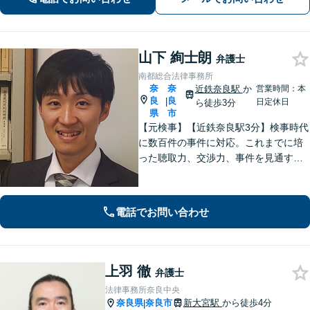
まずはお気軽に電話いただけたらと思
います。【土日夜間面談】【出張相
談】
山下 絢士朗
弁護士
南都総合法律事務所
奈
奈
近鉄奈良駅
か
営業時間：本
良
良
|
日定休日
ら徒歩3分
県
市
【元検事】【近鉄奈良駅3分】検事時代
に数百件の事件に対応。これまでに培
った聴取力、交渉力、事件を見通す分
析力で、依頼者の方が最善の選択をす
る手助けをいたします。経験の全てを
注ぎ、地元奈良のために尽くします。
電話でお問い合わせ
【法テラス利用可】
上羽 徹
弁護士
法律事務所奈良中央
奈良県
奈良市
新大宮駅
から徒歩4分
|