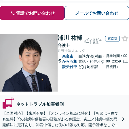
電話でお問い合わせ
メールでお問い合わせ
浦川 祐輔
東京都
インタビュ
ーを見る
弁護士
弁護士法人エッグ
営業時間：00:
奈良市
面談方法(対面・
からも相
電話・ビデオな
00~23:59（土
談受付中
ど)は応相談
日祝日）
ネットトラブル加害者側
【全国対応】【来所不要】【オンライン相談に特化】【相談は何度で
も無料】Xの誹謗中傷被害の経験がある弁護士。炎上／誹謗中傷の問
題解決に定評あり。誹謗中傷した側の相談も対応。開示請求なしで本