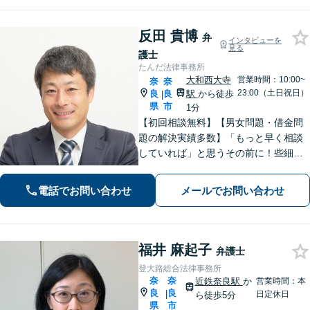
反田 貴博
弁
インタビューを
見る
護士
たんだ法律事務所
大和西大寺
営業時間：10:00~
奈
奈
23:00（土日祝日）
良
良
駅
から徒歩
|
県
市
1分
【初回相談無料】【男女問題・借金問
題の解決実績多数】「もっと早く相談
していれば」と思うその前に！些細な
ことでもまずはご相談ください。依頼
者さまと密に連絡を取り、納得できる
電話でお問い合わせ
メールでお問い合わせ
解決を目指します【大和西大寺駅1分】
【休日・夜間対応可】
福井 麻起子
弁護士
登大路総合法律事務所
奈
奈
近鉄奈良駅
か
営業時間：本
良
良
|
日定休日
ら徒歩5分
県
市