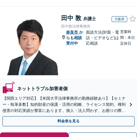
田中 敦
弁護士
大阪府
田中敦法律事務所
営業時
奈良市
か
面談方法(対面・電
らも相談
話・ビデオなど)は
間：本日
受付中
応相談
定休日
ネットトラブル加害者側
【関西エリア対応】【米国大手法律事務所の勤務経験あり】【セミナ
ー・執筆多数】知的財産の保護・活用の戦略、ライセンス契約、権利
侵害の対応実績が豊富にあります。個人・法人問わず、お困りの際は
お気軽にご相談ください。【弁護士歴15年以上】
料金表を見る