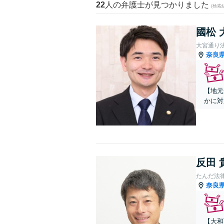
22
人の弁護士が見つかりました
(検索
國松 
大宮通り
奈良
【地元
かに対
反田 
たんだ法
奈良
【大和