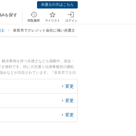
弁護士の方はこちら
&Aを探す
閲覧履歴
マイリスト
ログイン
護士
奈良市でクレジット会社に強い弁護士
、解決事例を持つ弁護士なども掲載中。借金・
でき便利です。特に大宮通り法律事務所の國松
、強みなどが注目されています。『奈良市で土日
解決の実績豊富な近くの弁護士を検索したい』
おすすめです。
変更
変更
変更