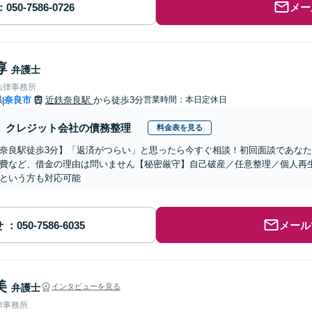
メー
淳
弁護士
法律事務所
県
奈良市
近鉄奈良駅
から徒歩3分
営業時間：本日定休日
|
クレジット会社の債務整理
料金表を見る
奈良駅徒歩3分】「返済がつらい」と思ったら今すぐ相談！初回面談であな
費など、借金の理由は問いません【秘密厳守】自己破産／任意整理／個人再
という方も対応可能
せ
メール
美
弁護士
インタビューを見る
律事務所