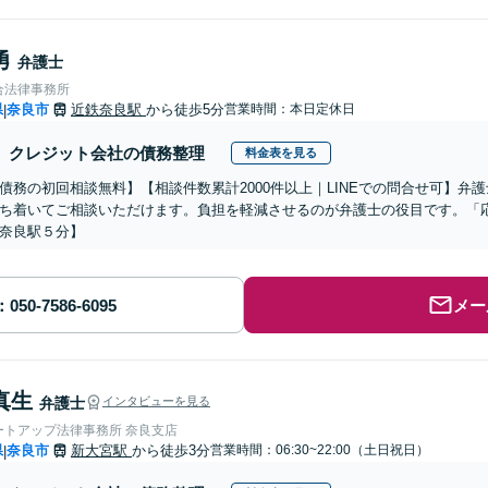
勇
弁護士
合法律事務所
県
奈良市
近鉄奈良駅
から徒歩5分
営業時間：本日定休日
|
クレジット会社の債務整理
料金表を見る
債務の初回相談無料】【相談件数累計2000件以上｜LINEでの問合せ可】弁
ち着いてご相談いただけます。負担を軽減させるのが弁護士の役目です。「
奈良駅５分】
メー
真生
弁護士
インタビューを見る
ートアップ法律事務所 奈良支店
県
奈良市
新大宮駅
から徒歩3分
営業時間：06:30~22:00（土日祝日）
|