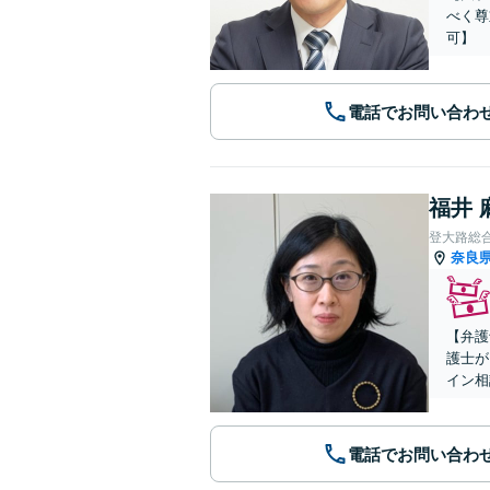
べく尊
可】
電話でお問い合わ
福井 
登大路総
奈良
【弁護
護士が
イン相
電話でお問い合わ