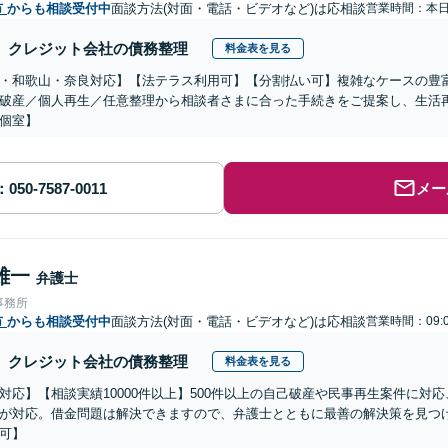
市
からも相談受付中
面談方法(対面・電話・ビデオなど)は応相談
営業時間：本
クレジット会社の債務整理
料金表を見る
・和歌山・奈良対応】【法テラス利用可】【分割払い可】複雑なケースの豊
破産／個人再生／任意整理から相談者さまに合った手続きをご提案し、生活
個室】
メー
雄一
弁護士
事務所
市
からも相談受付中
面談方法(対面・電話・ビデオなど)は応相談
営業時間：09:
クレジット会社の債務整理
料金表を見る
対応】【相談実績10000件以上】500件以上の自己破産や民事再生案件に対
が対応。借金問題は解決できますので、弁護士とともに最善の解決策を見つ
可】