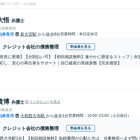
結果について詳しくは
こちら
)
大悟
弁護士
法律事務所
県
奈良市
新大宮駅
から徒歩8分
営業時間：本日定休日
|
クレジット会社の債務整理
料金表を見る
奈良に密着】【分割払い可】【初回相談無料】速やかに督促をストップ｜弁
応し、安心の再出発をサポート｜自己破産の実績多数【完全個室】
貴博
弁護士
インタビューを見る
律事務所
県
奈良市
大和西大寺駅
から徒歩1分
営業時間：10:00~23:00（土日祝日）
|
クレジット会社の債務整理
料金表を見る
西大寺駅1分】【初回相談無料】依頼費用が心配な方は、当事務所へまず問