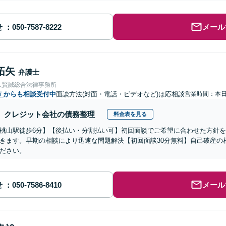
せ
メール
拓矢
弁護士
人賢誠総合法律事務所
市
からも相談受付中
面談方法(対面・電話・ビデオなど)は応相談
営業時間：本
クレジット会社の債務整理
料金表を見る
桃山駅徒歩6分】【後払い・分割払い可】初回面談でご希望に合わせた方針
きます。早期の相談により迅速な問題解決【初回面談30分無料】自己破産の
ださい。
せ
メール