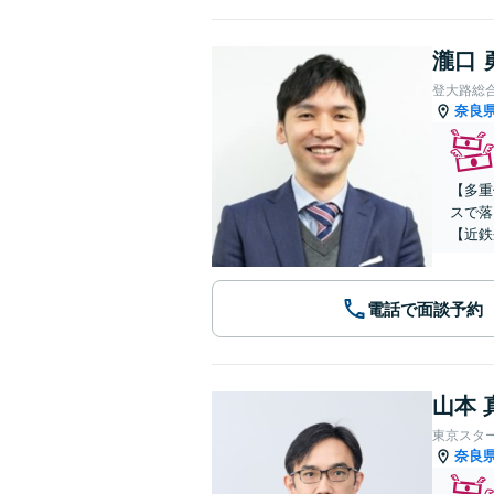
瀧口 
登大路総
奈良
【多重
スで落
【近鉄
電話で面談予約
山本 
東京スタ
奈良