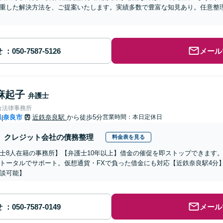
重した解決方法を、ご提案いたします。実績多数で豊富な知見あり。任意整
せ
メール
麻起子
弁護士
合法律事務所
県
奈良市
近鉄奈良駅
から徒歩5分
営業時間：本日定休日
|
クレジット会社の債務整理
料金表を見る
士8人在籍の事務所】【弁護士10年以上】借金の催促を即ストップできます
トータルでサポート。仮想通貨・FXで負った借金にも対応【近鉄奈良駅4分
談可能】
せ
メール