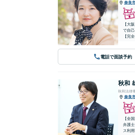
奈良
【大阪
で自己
【完全
電話で面談予約
秋和 
秋和法律
奈良
【全国
弁護士
ス利用