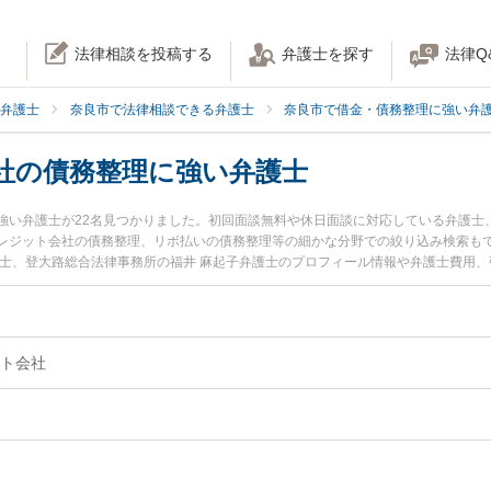
法律相談を投稿する
弁護士を探す
法律Q
弁護士
奈良市で法律相談できる弁護士
奈良市で借金・債務整理に強い弁
社の債務整理に強い弁護士
強い弁護士が22名見つかりました。初回面談無料や休日面談に対応している弁護士
レジット会社の債務整理、リボ払いの債務整理等の細かな分野での絞り込み検索も
護士、登大路総合法律事務所の福井 麻起子弁護士のプロフィール情報や弁護士費用
トラブルを今すぐに弁護士に相談したい』『クレジット会社の債務整理のトラブル
法律相談できる奈良市内の弁護士に相談予約したい』などでお困りの相談者さんに
ト会社