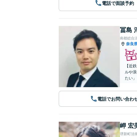
電話で面談予約
冨島 
南都総合
奈良
【近鉄
ルや浪
たい」
電話でお問い合わ
岬 宏
堺新町法