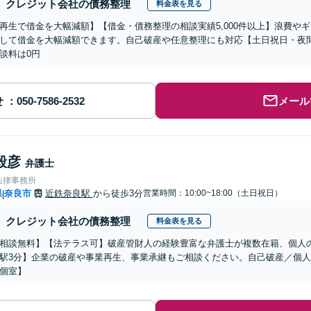
クレジット会社の債務整理
料金表を見る
再生で借金を大幅減額】【借金・債務整理の相談実績5,000件以上】浪費や
して借金を大幅減額できます。自己破産や任意整理にも対応【土日祝日・夜
談料は0円
せ
メール
毅彦
弁護士
法律事務所
県
奈良市
近鉄奈良駅
から徒歩3分
営業時間：10:00~18:00（土日祝日）
|
クレジット会社の債務整理
料金表を見る
相談無料】【法テラス可】破産管財人の経験豊富な弁護士が複数在籍、個人
駅3分】企業の破産や事業再生、事業承継もご相談ください。自己破産／個
個室】