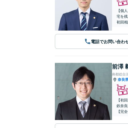
【個人
宅を残
初回相
電話でお問い合わ
前澤 
南都総合
奈良
【初回
鉄奈良
【完全