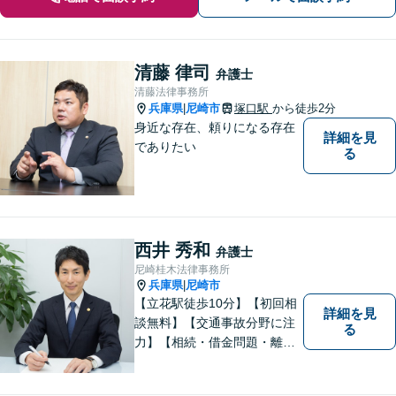
清藤 律司
弁護士
清藤法律事務所
兵庫県
尼崎市
塚口駅
から徒歩2分
|
身近な存在、頼りになる存在
詳細を見
でありたい
る
西井 秀和
弁護士
尼崎桂木法律事務所
兵庫県
尼崎市
|
【立花駅徒歩10分】【初回相
詳細を見
談無料】【交通事故分野に注
る
力】【相続・借金問題・離
婚】も重点取扱分野です。複
雑な法律問題も、わかりやす