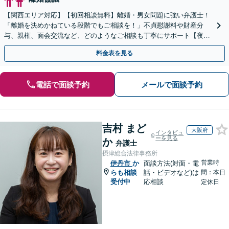
【関西エリア対応】【初回相談無料】離婚・男女問題に強い弁護士！
「離婚を決めかねている段階でもご相談を！」不貞慰謝料や財産分
与、親権、面会交流など、どのようなご相談も丁寧にサポート【夜
間・休日面談可】【WEB面談】【完全個室】
料金表を見る
電話で面談予約
メールで面談予約
吉村 まど
大阪府
インタビュ
ーを見る
か
弁護士
摂津総合法律事務所
営業時
伊丹市
か
面談方法(対面・電
らも相談
話・ビデオなど)は
間：本日
受付中
応相談
定休日