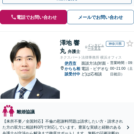
電話でお問い合わせ
メールでお問い合わせ
澤地 響
神奈川県
インタビュ
ーを見る
丸
弁護士
ネクスパート法律事務所 横浜オフィス
営業時間：09:
伊丹市
面談方法(対面・
からも相
電話・ビデオな
00~21:00（土
談受付中
ど)は応相談
日祝日）
離婚協議
【来所不要／全国対応】不倫の慰謝料問題は請求したい方・請求され
た方の双方に相談料0円で対応しています。豊富な実績と経験のある
弁護士が交渉から解決まで徹底サポートします。無料の証拠診断や着