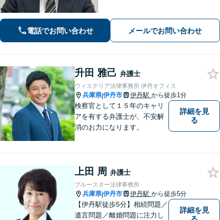
合に関するご相談など）／労働事件
（労働者側・使用者側どちらも対応）
／刑事事件（被害者側も対応）／相続
電話でお問い合わせ
メールでお問い合わせ
／離婚問題など。まずはお気軽にご相
談ください
升田 雅己
弁護士
ウィステリア法律事務所 伊丹オフィス
兵庫県
伊丹市
伊丹駅
から徒歩1分
|
検察官として１５年のキャリ
詳細を見
アを有する弁護士が、不安解
る
消のお力になります。
上田 周
弁護士
ブルースター法律事務所
兵庫県
伊丹市
伊丹駅
から徒歩5分
|
【伊丹駅徒歩5分】相続問題／
詳細を見
遺言問題／離婚問題に注力し
る