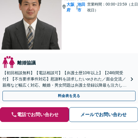
大阪
池田
営業時間：00:00~23:59（土日
|
府
市
祝日）
離婚協議
【初回相談無料】【電話相談可】【弁護士歴10年以上】【24時間受
付】【不当要求事件対応】慰謝料を請求したいorされた／面会交流／
親権など幅広く対応。離婚・男女問題は弁護士登録以降最も注力して
きました。最適な結果が得られるよう尽力いたします。
料金表を見る
電話でお問い合わせ
メールでお問い合わせ