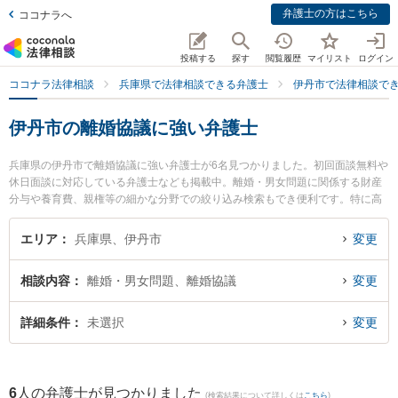
弁護士の方はこちら
ココナラへ
投稿する
探す
閲覧履歴
マイリスト
ログイン
ココナラ法律相談
兵庫県で法律相談できる弁護士
伊丹市で法律相談で
伊丹市の離婚協議に強い弁護士
兵庫県の伊丹市で離婚協議に強い弁護士が6名見つかりました。初回面談無料や
休日面談に対応している弁護士なども掲載中。離婚・男女問題に関係する財産
分与や養育費、親権等の細かな分野での絞り込み検索もでき便利です。特に高
橋法律事務所の高橋 正樹弁護士やITO法律事務所の辻本 貴裕弁護士、ウィステ
リア法律事務所 伊丹オフィスの升田 雅己弁護士のプロフィール情報や弁護士費
エリア
兵庫県、伊丹市
変更
用、強みなどが注目されています。『伊丹市で土日や夜間に発生した離婚協議
のトラブルを今すぐに弁護士に相談したい』『離婚協議のトラブル解決の実績
相談内容
離婚・男女問題、離婚協議
変更
豊富な近くの弁護士を検索したい』『初回相談無料で離婚協議を法律相談でき
る伊丹市内の弁護士に相談予約したい』などでお困りの相談者さんにおすすめ
です。
詳細条件
未選択
変更
6
人の弁護士が見つかりました
(検索結果について詳しくは
こちら
)