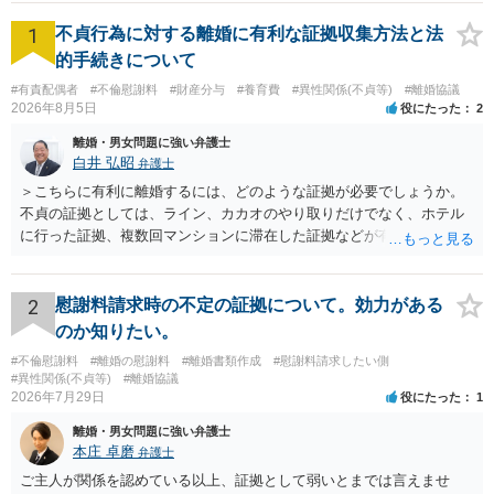
1
不貞行為に対する離婚に有利な証拠収集方法と法
的手続きについて
#有責配偶者
#不倫慰謝料
#財産分与
#養育費
#異性関係(不貞等)
#離婚協議
2026年8月5日
役にたった
2
離婚・男女問題に強い弁護士
白井 弘昭
弁護士
＞こちらに有利に離婚するには、どのような証拠が必要でしょうか。
不貞の証拠としては、ライン、カカオのやり取りだけでなく、ホテル
に行った証拠、複数回マンションに滞在した証拠などが有効です。 不
貞の証拠があれば、離婚をさらに有利に進める（離婚したい時期に離
婚する、慰謝料をとるなど）ことができると思われます。 ただし、不
貞発覚後、長期間同居を続けると、不貞を許したとの評価につながる
2
慰謝料請求時の不定の証拠について。効力がある
場合がありますので、ご注意ください。 以上、ご参考まで。
のか知りたい。
#不倫慰謝料
#離婚の慰謝料
#離婚書類作成
#慰謝料請求したい側
#異性関係(不貞等)
#離婚協議
2026年7月29日
役にたった
1
離婚・男女問題に強い弁護士
本庄 卓磨
弁護士
ご主人が関係を認めている以上、証拠として弱いとまでは言えませ