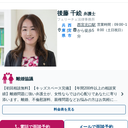
後藤 千絵
弁護士
フェリーチェ法律事務所
西宮北口駅
営業時間：09:00~1
兵
西
8:00（土日祝日）
庫
宮
から徒歩5
|
県
市
分
離婚協議
【初回相談無料】【キッズスペース完備】【年間200件以上の相談実
績】離婚問題に強い弁護士が、女性ならではの心配りであなたに寄り
添います。離婚、不倫慰謝料、親権問題などお悩みの方はお気軽にご
相談ください。
料金表を見る
電話で面談予約
メールで面談予約