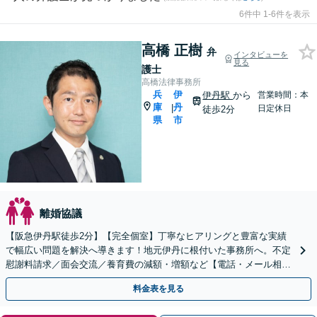
6件中 1-6件を表示
高橋 正樹
弁
インタビューを
見る
護士
高橋法律事務所
兵
伊
伊丹駅
から
営業時間：本
庫
丹
|
日定休日
徒歩2分
県
市
離婚協議
【阪急伊丹駅徒歩2分】【完全個室】丁寧なヒアリングと豊富な実績
で幅広い問題を解決へ導きます！地元伊丹に根付いた事務所へ。不定
慰謝料請求／面会交流／養育費の減額・増額など【電話・メール相談
初回無料】【休日夜間対応可】【オンライン可能】
料金表を見る