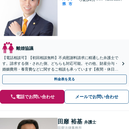
県
市
離婚協議
【電話相談可】【初回相談無料】不貞慰謝料請求に精通した弁護士で
す。請求する側・された側、どちらも対応可能。その他、財産分与・
婚姻費用・養育費などに関するご相談も承っています【夜間・休日面
談可】【完全個室】【子連れ相談可】【塚口駅２分】
料金表を見る
電話でお問い合わせ
メールでお問い合わせ
田靡 裕基
弁護士
田靡法律事務所