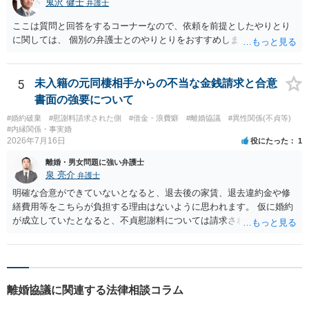
鬼沢 健士
弁護士
ここは質問と回答をするコーナーなので、依頼を前提としたやりとり
に関しては、 個別の弁護士とのやりとりをおすすめします。
5
未入籍の元同棲相手からの不当な金銭請求と合意
書面の強要について
#婚約破棄
#慰謝料請求された側
#借金・浪費癖
#離婚協議
#異性関係(不貞等)
#内縁関係・事実婚
2026年7月16日
役にたった
1
離婚・男女問題に強い弁護士
泉 亮介
弁護士
明確な合意ができていないとなると、退去後の家賃、退去違約金や修
繕費用等をこちらが負担する理由はないように思われます。 仮に婚約
が成立していたとなると、不貞慰謝料については請求される可能性が
あるため検討しておく必要があるでしょう。 弁護士を立てる予定であ
れば早めに弁護士に相談し、弁護士から回答をさせると良いでしょ
う。
離婚協議に関連する法律相談コラム