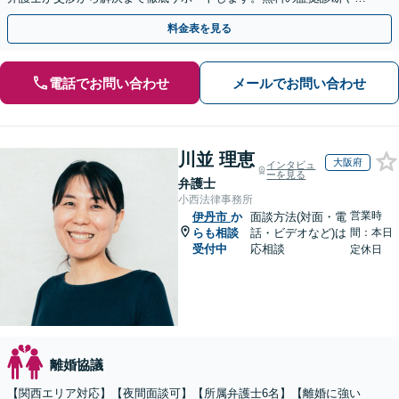
手金の返還保証もありますので安心してご相談ください。
料金表を見る
電話でお問い合わせ
メールでお問い合わせ
川並 理恵
大阪府
インタビュ
ーを見る
弁護士
小西法律事務所
営業時
伊丹市
か
面談方法(対面・電
らも相談
話・ビデオなど)は
間：本日
受付中
応相談
定休日
離婚協議
【関西エリア対応】【夜間面談可】【所属弁護士6名】【離婚に強い