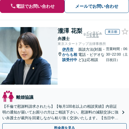
電話でお問い合わせ
メールでお問い合わせ
瀧澤 花梨
東京都
インタビュ
ーを見る
弁護士
東京スタートアップ法律事務所
営業時間：06:
伊丹市
面談方法(対面・
からも相
電話・ビデオな
30~22:00（土
談受付中
ど)は応相談
日祝日）
離婚協議
【不倫で慰謝料請求されたら】【毎月100名以上の相談実績】内容証
明の通知が届いてお困りの方はご相談下さい。慰謝料の減額交渉に強
い弁護士が裁判を回避しながら粘り強く交渉いたします。【当日中の
相談可(予約制)】【全国対応】
料金表を見る