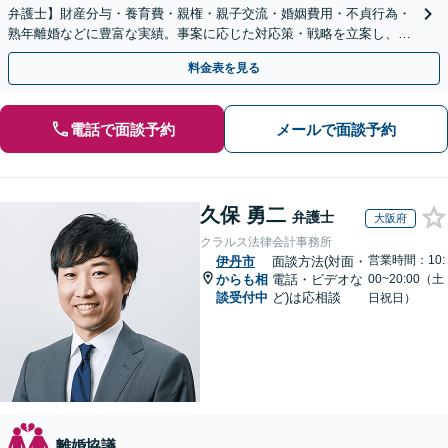
弁護士】財産分与・養育費・親権・親子交流・婚姻費用・不貞行為・
熟年離婚などに豊富な実績。事案に応じた対応策・戦略を立案し、全
力で闘います。明るい人生の再スタートを！
料金表を見る
電話で面談予約
メールで面談予約
久保 勇二
弁護士
大阪府
クラルス法律会計事務所
営業時間：10:
伊丹市
面談方法(対面・
からも相
電話・ビデオな
00~20:00（土
談受付中
ど)は応相談
日祝日）
離婚協議