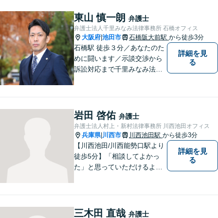
くご説明し、依頼者様に寄り
添って解決を目指します。
東山 慎一朗
弁護士
弁護士法人千里みなみ法律事務所 石橋オフィス
大阪府
池田市
石橋阪大前駅
から徒歩3分
|
石橋駅 徒歩３分／あなたのた
詳細を見
めに闘います／示談交渉から
る
訴訟対応まで千里みなみ法律
事務所にお任せください
岩田 啓佑
弁護士
弁護士法人村上・新村法律事務所 川西池田オフィス
兵庫県
川西市
川西池田駅
から徒歩3分
|
【川西池田/川西能勢口駅より
詳細を見
徒歩5分】「相談してよかっ
る
た」と思っていただけるよう
全力を尽くします。「弁護士
に相談してもいいのかな」と
迷われている方は、躊躇する
ことなく私にご相談くださ
三木田 直哉
弁護士