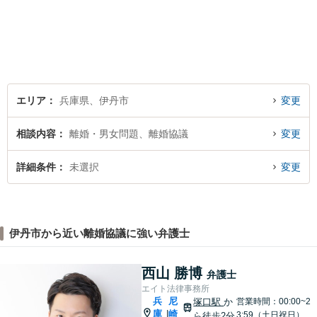
を十分にヒアリングし、あら
ゆる観点から解決策をご提案
してまいります。まずは一度
ご相談ください【完全個室】
【法テラス利用可】
エリア
兵庫県、伊丹市
変更
相談内容
離婚・男女問題、離婚協議
変更
詳細条件
未選択
変更
伊丹市から近い離婚協議に強い弁護士
西山 勝博
弁護士
エイト法律事務所
兵
尼
塚口駅
か
営業時間：00:00~2
庫
崎
|
3:59（土日祝日）
ら徒歩2分