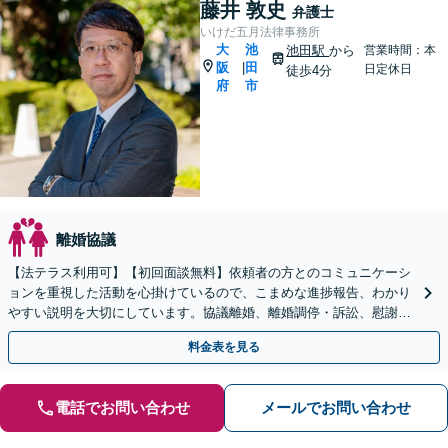
藤井 敦史
弁護士
いけだ五月法律事務所
大
池
池田駅
から
営業時間：本
阪
田
|
日定休日
徒歩4分
府
市
離婚協議
【法テラス利用可】【初回面談無料】依頼者の方とのコミュニケーシ
ョンを重視した活動を心掛けているので、こまめな進捗報告、わかり
やすい説明を大切にしています。協議離婚、離婚調停・訴訟、慰謝
料・養育費の請求、財産分与なお任せください【池田駅2分】
料金表を見る
電話でお問い合わせ
メールでお問い合わせ