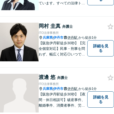
ています。すべての法律トラ
ブルに、ひとりの弁護士がオ
ールインワンでご対応しま
す。事務所名には、ご相談者
岡村 圭真
様と信頼関係を築いて紛争解
弁護士
決し、解決後の人生を幸せに
ITO法律事務所
過ごして頂きたいと願いを込
兵庫県
伊丹市
伊丹駅
から徒歩1分
|
めています。
【阪急伊丹駅徒歩30秒】【完
詳細を見
全個室対応】民事・刑事を問
る
わず、幅広く対応◎いつでも
迅速な対応で、「救急救命医
のような弁護士」を目指しま
す。広い視野とユーモアを忘
渡邊 悠
れず、尽力してまいります。
弁護士
【メーカー法務経験あり】
ITO法律事務所
兵庫県
伊丹市
伊丹駅
から徒歩1分
|
【阪急伊丹駅徒歩30秒】【夜
詳細を見
間・休日相談可】破産事件、
る
離婚事件、消費者事件、労働
事件など。依頼者さまの状況