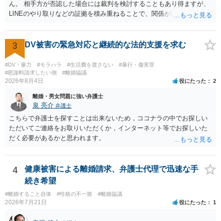
ん。 相手方が否認した場合には裁判を検討することもあり得ますが、
LINEのやり取りなどの証拠を積み重ねることで、関係が認定される余
地は十分にあります。 ただし、手元の証拠でどこまで認定できるかは
個別の事情によりますので、お早めに弁護士に相談されることをおす
すめします。
3
DV被害の緊急対応と継続的な法的支援を求む
#DV・暴力
#モラハラ
#生活費を渡さない
#暴行・傷害罪
#慰謝料請求したい側
#離婚協議
2026年8月4日
役にたった
2
離婚・男女問題に強い弁護士
泉 亮介
弁護士
こちらで弁護士を探すことは出来ないため，ココナラの中でお探しい
ただいてご連絡をお取りいただくか，インターネット等でお探しいた
だく必要があるかと思われます。
4
健康被害による離婚請求、弁護士代理で迅速な手
続き希望
#離婚すること自体
#性格の不一致
#離婚協議
2026年7月21日
役にたった
1