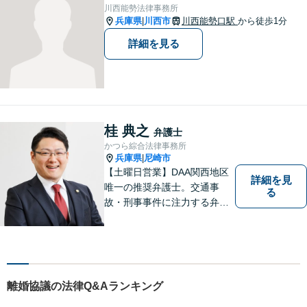
い。
川西能勢法律事務所
兵庫県
川西市
川西能勢口駅
から徒歩1分
|
詳細を見る
桂 典之
弁護士
かつら綜合法律事務所
兵庫県
尼崎市
|
【土曜日営業】DAA関西地区
詳細を見
唯一の推奨弁護士。交通事
る
故・刑事事件に注力する弁護
士が解決までトータルサポー
ト。あなたの「納得」を重視
し、より良い明日のために。
相続等の幅広い分野に対応。
【電話・オンライン相談可】
離婚協議の法律Q&Aランキング