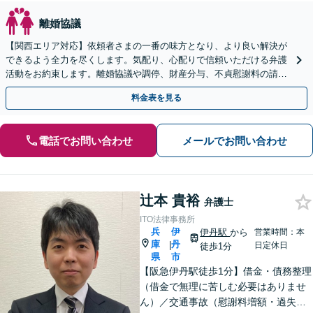
離婚協議
【関西エリア対応】依頼者さまの一番の味方となり、より良い解決が
できるよう全力を尽くします。気配り、心配りで信頼いただける弁護
活動をお約束します。離婚協議や調停、財産分与、不貞慰謝料の請
求、面会交流、親権など離婚問題に幅広く対応【夜間相談可】
料金表を見る
電話でお問い合わせ
メールでお問い合わせ
辻本 貴裕
弁護士
ITO法律事務所
兵
伊
伊丹駅
から
営業時間：本
庫
丹
|
日定休日
徒歩1分
県
市
【阪急伊丹駅徒歩1分】借金・債務整理
（借金で無理に苦しむ必要はありませ
ん）／交通事故（慰謝料増額・過失割