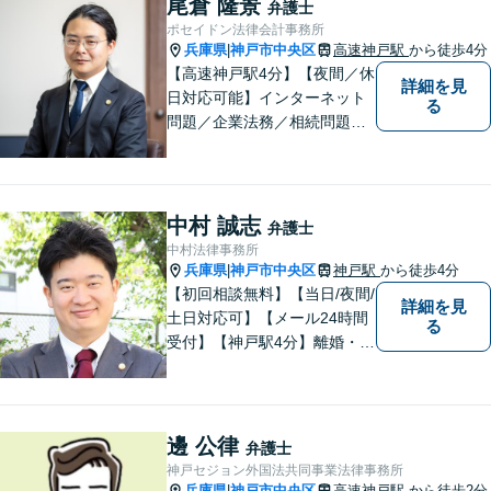
尾倉 隆景
弁護士
ポセイドン法律会計事務所
兵庫県
神戸市中央区
高速神戸駅
から徒歩4分
|
【高速神戸駅4分】【夜間／休
詳細を見
日対応可能】インターネット
る
問題／企業法務／相続問題／
不動産問題／労働問題など、
幅広く対応可能。どうぞおお
気軽にご相談ください。
中村 誠志
弁護士
中村法律事務所
兵庫県
神戸市中央区
神戸駅
から徒歩4分
|
【初回相談無料】【当日/夜間/
詳細を見
土日対応可】【メール24時間
る
受付】【神戸駅4分】離婚・男
女問題、相続・遺言、刑事事
件など、幅広く対応。相談者
さまのご意向に沿った解決を
目指します。どんなささいな
邊 公律
弁護士
事でも、お気軽にご相談くだ
神戸セジョン外国法共同事業法律事務所
さい。
兵庫県
神戸市中央区
高速神戸駅
から徒歩2分
|