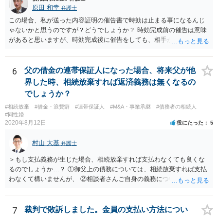
原田 和幸
弁護士
この場合、私が送った内容証明の催告書で時効は止まる事になるんじ
ゃないかと思うのですが？どうでしょうか？ 時効完成前の催告は意味
があると思いますが、時効完成後に催告をしても、相手が時効の援用
をすれば、相手は支払わなくてよくなります。
6
父の借金の連帯保証人になった場合、将来父が他
界した時、相続放棄すれば返済義務は無くなるの
でしょうか？
#相続放棄
#借金・浪費癖
#連帯保証人
#M&A・事業承継
#債務者の相続人
#同性婚
2020年8月12日
役にたった
5
村山 大基
弁護士
＞もし支払義務が生じた場合、相続放棄すれば支払わなくても良くな
るのでしょうか…？ ①御父上の債務については、相続放棄すれば支払
わなくて構いませんが、 ②相談者さんご自身の義務については、契約
書そのもの（サインした推定相続人はどんな義務を負うのか）を見て
いないので何とも言えません。 そもそも、何の義務も負わないなら、
印鑑証明まで用意して推定相続人にサインさせる意味もないような気
7
裁判で敗訴しました。金員の支払い方法につい
がします。 もし何らかの義務を相続放棄しても負う内容だと困ります