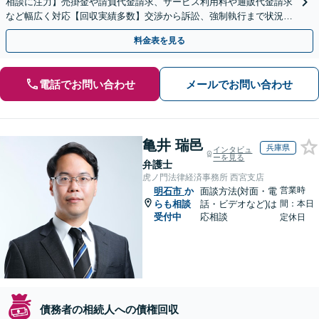
相談に注力】売掛金や請負代金請求、サービス利用料や通販代金請求
など幅広く対応【回収実績多数】交渉から訴訟、強制執行まで状況に
応じて的確に対応します
料金表を見る
電話でお問い合わせ
メールでお問い合わせ
亀井 瑞邑
兵庫県
インタビュ
ーを見る
弁護士
虎ノ門法律経済事務所 西宮支店
営業時
明石市
か
面談方法(対面・電
らも相談
話・ビデオなど)は
間：本日
受付中
応相談
定休日
債務者の相続人への債権回収