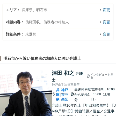
エリア
兵庫県、明石市
変更
相談内容
債権回収、債務者の相続人
変更
詳細条件
未選択
変更
明石市から近い債務者の相続人に強い弁護士
津田 和之
弁護
インタビューを見
る
士
神戸山手法律事務所
高速神戸駅
営業時間：10:00
兵
神戸
~16:00（土曜
庫
市中
から徒歩1
|
県
央区
日）
分
弁護士歴10年以上【初回相談無料】【J
R神戸駅3分】労働問題／借金／交通事