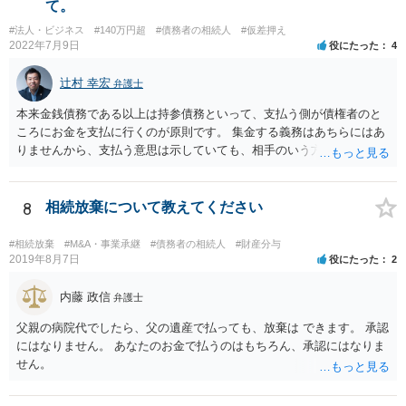
て。
ので、契約書の文面を持って、弁護士に相談に行かれることをお勧め
#法人・ビジネス
#140万円超
#債務者の相続人
#仮差押え
します。
2022年7月9日
役にたった
4
辻村 幸宏
弁護士
本来金銭債務である以上は持参債務といって、支払う側が債権者のと
ころにお金を支払に行くのが原則です。 集金する義務はあちらにはあ
りませんから、支払う意思は示していても、相手のいう方法で支払わ
なければ現に支払が履行されない以上、差押はされてしまうことにな
るかと思います。
8
相続放棄について教えてください
#相続放棄
#M&A・事業承継
#債務者の相続人
#財産分与
2019年8月7日
役にたった
2
内藤 政信
弁護士
父親の病院代でしたら、父の遺産で払っても、放棄は できます。 承認
にはなりません。 あなたのお金で払うのはもちろん、承認にはなりま
せん。