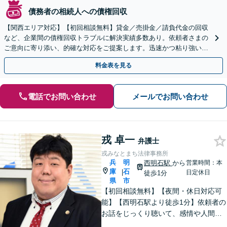
債務者の相続人への債権回収
【関西エリア対応】【初回相談無料】貸金／売掛金／請負代金の回収
など、企業間の債権回収トラブルに解決実績多数あり。依頼者さまの
ご意向に寄り添い、的確な対応をご提案します。迅速かつ粘り強い交
渉で、少しでも回収できるよう尽力します【土日祝対応可】
料金表を見る
電話でお問い合わせ
メールでお問い合わせ
戎 卓一
弁護士
戎みなとまち法律事務所
兵
明
西明石駅
から
営業時間：本
庫
石
|
日定休日
徒歩1分
県
市
【初回相談無料】【夜間・休日対応可
能】【西明石駅より徒歩1分】依頼者の
お話をじっくり聴いて、感情や人間関
係にも配慮して柔軟に最適な解決策を