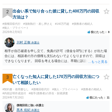
のはお父様ですから、お子様に請求が来ることはありません。 生活保
護受給の際に扶養できないかという連絡が役所から来ますが、できな
い旨回答すればそれまでです。 相続が開始した場合については先述の
2
出会い系で知り合った彼に貸した400万円の回収
通りです。 民法上の扶養義務はご相談者さまがお考えのほど強いもの
方法は？
ではありません。 あくまでも、余力の範囲で認められるものです。 親
#債権回収代行
#強制執行・差し押さえ
#140万円超
#債務者の相続人
の介護は子供がみるという民法の条文はありません。 また、親に対す
#個人・プライベート
る扶養義務は配偶者や子に対する扶養義務に比べて弱いものです。 生
2026年2月9日
役にたった
8
まれてすぐ両親が離婚し、その後会っていなかったという事情も、扶
養義務の順位を下げる一つの理由になります。
川村 正衡
弁護士
相手が自己破産を申し立て、免責の許可（借金を0円にする）が出た場
合には、相談者の方の債権も支払わないでよくなりますので、回収は
できなくなります。 回収を考える場合には、早期に訴訟提起などを進
めた方が良いと思います。
3
亡くなった知人に貸した170万円の回収方法につ
いて相談したい
#契約書・借用書なし
#債権回収代行
#個人・プライベート
#債務者の相続人
#内容証明作成送付
#相手(債務者)の所在・財産調査
2024年7月19日
役にたった
11
債権回収に強い弁護士
黒木 佐紀
弁護士