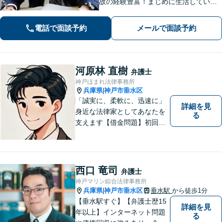
故の経験豊富！まじめに生活している
方の正当な権利を守るため、最適な解
決策をご提案いたします。関西学院大
電話で面談予約
メールで面談予約
学大学院（ロースクール）の現役教
授。
河原林 直樹
弁護士
神戸ほまれ法律事務所
兵庫県
神戸市垂水区
|
「誠実に、柔軟に、迅速に」
詳細を見
身近な法律家としてあなたを
る
支えます【借金問題】初回相
談無料／法テラスOK。丁寧な
説明で納得感ある解決を【相
続問題】生前対策から相続発
生後の手続き・トラブル対応
西口 竜司
弁護士
までワンストップで対応【オ
神戸マリン綜合法律事務所
ンライン面談OK】
兵庫県
神戸市垂水区
垂水駅
から徒歩1分
|
【垂水駅すぐ】【弁護士歴15
詳細を見
年以上】インターネット問題
る