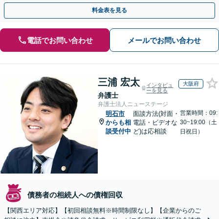
のお金の貸し借りなど【関西エリア対応】
料金表を見る
電話でお問い合わせ
メールでお問い合わせ
三浦 宏太
大阪府
インタビュ
ーを見る
弁護士
弁護士法人ニューステージ
営業時間：09:
明石市
面談方法(対面・
からも相
電話・ビデオな
30~19:00（土
談受付中
ど)は応相談
日祝日）
債務者の相続人への債権回収
【関西エリア対応】【初回相談無料※時間制限なし】【企業からのご