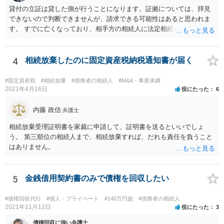
貸付の立証は貸した側が行うことになります。証拠については、拝見
できないので判断できませんが、請求できる可能性はあると思われま
す。 すでに亡くなっており、相手方の相続人に法定相続分に応じて請
求していくことになりますが、相続人が相続放棄すると請求すること
が難しくなります。 お早めに相続人に請求していくか、それが難しい
場合は、弁護士に相談されるのがよろしいかと思います。
4
相続放棄したのに固定資産税納税通知書が届く
#固定資産税
#相続放棄
#債務者の相続人
#M&A・事業承継
2021年4月16日
役にたった
6
内藤 政信
弁護士
相続放棄受理証明書を家裁に申請して、証明書を送るといいでしょ
う。 第三順位の相続人まで、相続放棄すれば、だれも責任を負うこと
はありません。
5
金銭借用契約書のみで債権を回収したい
#債権回収代行
#個人・プライベート
#140万円超
#債務者の相続人
2021年11月12日
役にたった
3
債権回収に強い弁護士