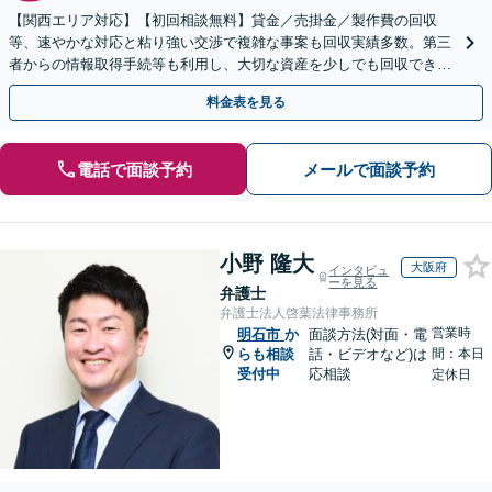
【関西エリア対応】【初回相談無料】貸金／売掛金／製作費の回収
等、速やかな対応と粘り強い交渉で複雑な事案も回収実績多数。第三
者からの情報取得手続等も利用し、大切な資産を少しでも回収できる
よう尽力します【フリーランス・個人事業主のご相談も対応】
料金表を見る
電話で面談予約
メールで面談予約
小野 隆大
大阪府
インタビュ
ーを見る
弁護士
弁護士法人啓葉法律事務所
営業時
明石市
か
面談方法(対面・電
らも相談
話・ビデオなど)は
間：本日
受付中
応相談
定休日