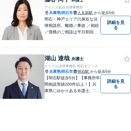
弁護士
アイリス総合法律事務所
兵庫県
明石市
人丸前駅
から徒歩5分
|
明石・神戸エリアの身近な法
詳細を見
律相談所。離婚／事故 ／相続
る
／債務のご相談は平日初回３
０分無料です。【JR明石駅徒
歩10分，裁判所前】【土日祝
対応可】
湖山 達哉
弁護士
イーグル法律事務所 明石オフィス
兵庫県
明石市
明石駅
から徒歩5分
|
【明石駅徒歩5分】【事務所年
詳細を見
間相談実績200件以上！】兵
る
庫県にゆかりある弁護士。“プ
ロフェッショナル” として、依
頼者のために尽力します。複
数弁護士が連携し、高度な問
題にも迅速に対応いたしま
す。【初回無料相談】