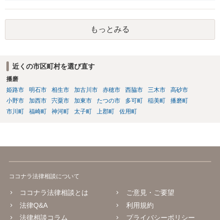
帳を預かっていたからといって，何か不利になることもありません。
もっとみる
近くの市区町村を選び直す
播磨
姫路市
明石市
相生市
加古川市
赤穂市
西脇市
三木市
高砂市
小野市
加西市
宍粟市
加東市
たつの市
多可町
稲美町
播磨町
市川町
福崎町
神河町
太子町
上郡町
佐用町
ココナラ法律相談について
ココナラ法律相談とは
ご意見・ご要望
法律Q&A
利用規約
法律相談コラム
プライバシーポリシー