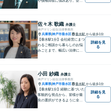
や債権回収に強みあり。企業
ならではの困りごとまで幅広
く対応。女性弁護士も在籍し
ているため、男性弁護士に話
しづらくてもご安心くださ
佐々木 歌織
弁護士
い。【分割払いOK】【休日・
神戸マリン綜合法律事務所
夜間面談・ビデオ面談可】
兵庫県
神戸市垂水区
垂水駅
から徒歩1分
|
【垂水駅1分】会社経営にまつ
詳細を見
わるご相談から暮らしのお悩
る
みごとまで、幅広い法律にま
つわるお悩みに対応していま
す。問題解決に向けて誠心誠
意アドバイスさせていただき
ますので、悩まれる前に、お
小田 紗織
弁護士
早めにご相談ください。
神戸マリン綜合法律事務所
兵庫県
神戸市垂水区
垂水駅
から徒歩1分
|
【垂水駅1分】経験に基づいた
詳細を見
客観的な視点から、皆様が最
る
良の選択ができるように全力
でサポートさせていただきま
す。みなさんが思っているよ