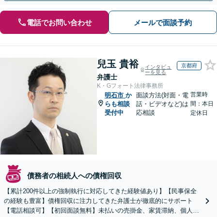
電話でお問い合わせ
メールで面談予約
兒玉 貴裕
京都府
インタビュ
ーを見る
弁護士
K・Gフォート法律事務所
営業時
明石市
か
面談方法(対面・電
らも相談
話・ビデオなど)は
間：本日
受付中
応相談
定休日
債務者の相続人への債権回収
【累計200件以上の強制執行に対応してきた経験値あり】【民事保全
の経験も豊富】債権回収に注力してきた弁護士が徹底的にサポート
【電話相談可】【初回面談無料】未払いの売掛金、家賃滞納、個人間