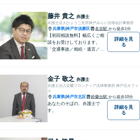
りも、法律で解決できること
は数多くあります。 小さな悩
藤井 貴之
弁護士
み事が大きなトラブルや事件
弁護士法人ひょうご支所神戸みらい法律会計事務所
になってしまう前に、ご相談
兵庫県
神戸市須磨区
名谷駅
から徒歩1分
|
ください。
【初回相談無料】幅広くご相
詳細を見
談をお受けしております。
る
「交通事故／相続・遺言／離
婚・男女問題/刑事事件/借金問
題」など、個人から企業法務
までお気軽にご相談くださ
い。公認会計士試験合格者。
金子 敬之
弁護士
【夜間・休日相談可能（要予
弁護士法人近畿フロンティア法律事務所 神戸北オフィ
約）】【弁護士歴10年以上】
ス
兵庫県
神戸市北区
鈴蘭台駅
から徒歩10分
|
あなたのそばの、弁護士で
詳細を見
す。
る