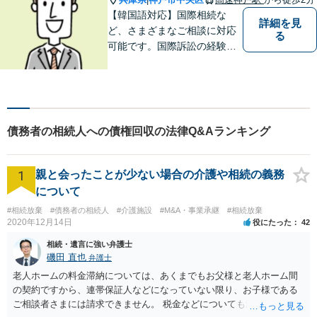
【韓国語対応】国際相続な
詳細を見
ど、さまざまなご相談に対応
る
可能です。国際訴訟の経験も
豊富にあります【夜間・休日
面談可】【神戸駅2分】
債務者の相続人への債権回収の法律Q&Aランキング
1
親と会ったことが少ない場合の介護や相続の義務
について
#相続放棄
#債務者の相続人
#介護施設
#M&A・事業承継
#相続放棄
2020年12月14日
役にたった
42
相続・遺言に強い弁護士
磯田 直也
弁護士
老人ホームの料金滞納については、あくまでもお父様と老人ホーム間
の契約ですから、連帯保証人などになっていない限り、お子様である
ご相談者さまには請求できません。 税金などについても滞納している