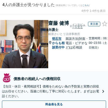
4
人の弁護士が見つかりました
(検索結果について詳しくは
こちら
)
4件中 1-4件を表示
齋藤 健博
東京都
インタビュ
ーを見る
弁護士
銀座さいとう法律事務所
営業時間：06:
明石市
面談方法(対面・
からも相
電話・ビデオな
00~23:55（土
談受付中
ど)は応相談
日祝日）
債務者の相続人への債権回収
【当日・休日・夜間相談可】債権をためない為の予防策と実際の回収
はお任せください。迅速に行動し丁寧に対応いたします。まずはお電
話ください。
料金表を見る