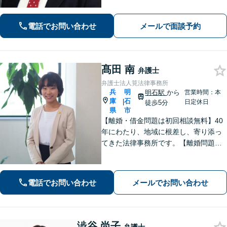
考えます。1日も早い解決のためにフッ
トワーク軽く迅速・誠実に対応しま
電話でお問い合わせ
メールで面談予約
す。まずはお気軽にご相談ください。
髙田 南
弁護士
弁護士法人筧法律事務所
兵
明
明石駅
から
営業時間：本
庫
石
|
日定休日
徒歩5分
県
市
【離婚・借金問題は初回相談無料】40
年にわたり、地域に根差し、寄り添っ
てきた法律事務所です。【離婚問題】
女性弁護士・スタッフ在籍/離婚後の将
来を見据えて最善の解決を目指します
【借金問題】受任から申し立てまでス
電話でお問い合わせ
メールでお問い合わせ
ピーディーに対応いたします【明石駅7
分】
澁谷 尚子