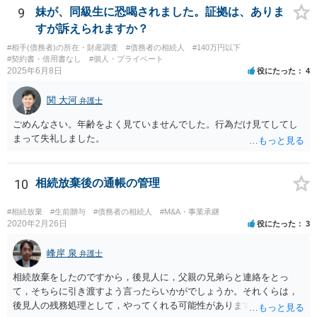
9
妹が、同級生に恐喝されました。証拠は、ありま
すが訴えられますか？
#相手(債務者)の所在・財産調査
#債務者の相続人
#140万円以下
#契約書・借用書なし
#個人・プライベート
2025年6月8日
役にたった
4
関 大河
弁護士
ごめんなさい。年齢をよく見ていませんでした。行為だけ見てしてし
まって失礼しました。
10
相続放棄後の通帳の管理
#相続放棄
#生前贈与
#債務者の相続人
#M&A・事業承継
2020年2月26日
役にたった
3
峰岸 泉
弁護士
相続放棄をしたのですから，後見人に，父親の兄弟らと連絡をとっ
て，そちらに引き渡すよう言ったらいかがでしょうか。それくらは，
後見人の残務処理として，やってくれる可能性があります。 ただ，通