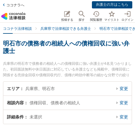
弁護士の方はこちら
ココナラへ
投稿する
探す
閲覧履歴
マイリスト
ログイン
ココナラ法律相談
兵庫県で法律相談できる弁護士
明石市で法律相談で
明石市の債務者の相続人への債権回収に強い弁
護士
兵庫県の明石市で債務者の相続人への債権回収に強い弁護士が4名見つかりまし
た。初回面談無料や休日面談に対応している弁護士なども掲載中。債権回収に
関係する売掛金回収や債権回収代行、債権の時効中断等の細かな分野での絞り
込み検索もでき便利です。特に戎みなとまち法律事務所の戎 卓一弁護士や弁護
士法人筧法律事務所の髙田 南弁護士、アイリス総合法律事務所の澁谷 尚子弁護
エリア
兵庫県、明石市
変更
士のプロフィール情報や弁護士費用、強みなどが注目されています。『明石市
で土日や夜間に発生した債務者の相続人への債権回収のトラブルを今すぐに弁
相談内容
債権回収、債務者の相続人
変更
護士に相談したい』『債務者の相続人への債権回収のトラブル解決の実績豊富
な近くの弁護士を検索したい』『初回相談無料で債務者の相続人への債権回収
を法律相談できる明石市内の弁護士に相談予約したい』などでお困りの相談者
詳細条件
未選択
変更
さんにおすすめです。