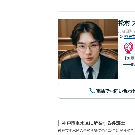
松村 
舟渡国際
神戸
【無罪
——他
電話でお問い合わ
神戸市垂水区に所在する弁護士
神戸市垂水区の事務所等での面談予約が可能で