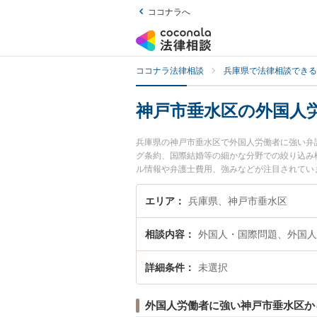
ココナラへ
ココナラ法律相談
兵庫県で法律相談できる
神戸市垂水区の外国人
兵庫県の神戸市垂水区で外国人労働者に強い弁
グ条約、国際結婚等の細かな分野での絞り込み
ル情報や弁護士費用、強みなどが注目されてい
解決の実績豊富な近くの弁護士を検索したい』
です。
エリア
兵庫県、神戸市垂水区
相談内容
外国人・国際問題、外国人
詳細条件
未選択
外国人労働者に強い神戸市垂水区か