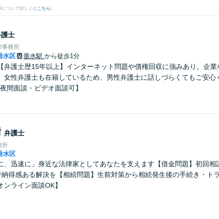
果について詳しくは
こちら
)
弁護士
律事務所
垂水区
垂水駅
から徒歩1分
【弁護士歴15年以上】インターネット問題や債権回収に強みあり。企業
。女性弁護士も在籍しているため、男性弁護士に話しづらくてもご安心
・夜間面談・ビデオ面談可】
樹
弁護士
務所
垂水区
に、迅速に」身近な法律家としてあなたを支えます【借金問題】初回相
で納得感ある解決を【相続問題】生前対策から相続発生後の手続き・ト
オンライン面談OK】