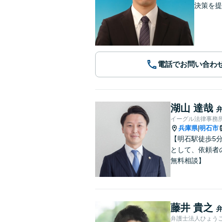
決策を提
電話でお問い合わ
湖山 達哉
イーグル法律事務所
兵庫県
明石市
|
【明石駅徒歩5
として、依頼者
無料相談】
藤井 貴之
弁護士法人ひょう