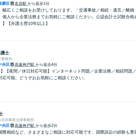
須磨区
名谷駅
から徒歩1分
】幅広くご相談をお受けしております。「交通事故／相続・遺言／離婚・
、個人から企業法務までお気軽にご相談ください。公認会計士試験合格
）】【弁護士歴10年以上】
弁護士
計事務所
中央区
高速神戸駅
から徒歩4分
分】【夜間／休日対応可能】インターネット問題／企業法務／相続問題
対応可能。どうぞおお気軽にご相談ください。
士
法共同事業法律事務所
中央区
高速神戸駅
から徒歩2分
国際相続など、さまざまなご相談に対応可能です。国際訴訟の経験も豊