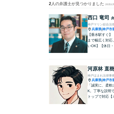
2
人の弁護士が見つかりました
(検索結
西口 竜司
神戸マリン綜合法
兵庫県
神戸市
|
【垂水駅すぐ】
まで幅広く対応
いOK】【休日
河原林 直
神戸ほまれ法律事
兵庫県
神戸市
|
「誠実に、柔軟
K。丁寧な説明
トップで対応【