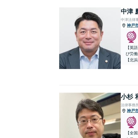
中津 
中津法律
神戸
【英語
び労働
【北浜
小杉 
法律事務
神戸
【全国