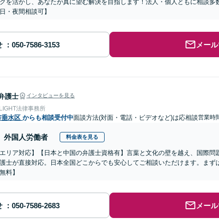
クを活かし、あなたが真に望む解決を目指します！法人・個人ともに相談多
日・夜間相談可】
せ
メール
弁護士
インタビューを見る
 LIGHT法律事務所
市垂水区
からも相談受付中
面談方法(対面・電話・ビデオなど)は応相談
営業時
外国人労働者
料金表を見る
エリア対応】【日本と中国の弁護士資格有】言葉と文化の壁を越え、国際問
護士が直接対応。日本全国どこからでも安心してご相談いただけます。まず
無料】
せ
メール