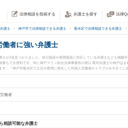
法律相談を投稿する
弁護士を探す
法律Q
弁護士
神戸市で法律相談できる弁護士
垂水区で法律相談できる弁護士
労働者に強い弁護士
護士が2名見つかりました。休日面談や夜間面談に対応している弁護士なども掲載
検索もでき便利です。特に神戸マリン綜合法律事務所の西口 竜司弁護士や神戸ほま
ます。『神戸市垂水区で土日や夜間に発生した外国人労働者のトラブルを今すぐに
『初回相談無料で外国人労働者を法律相談できる神戸市垂水区内の弁護士に相談予
労働者
ら相談可能な弁護士