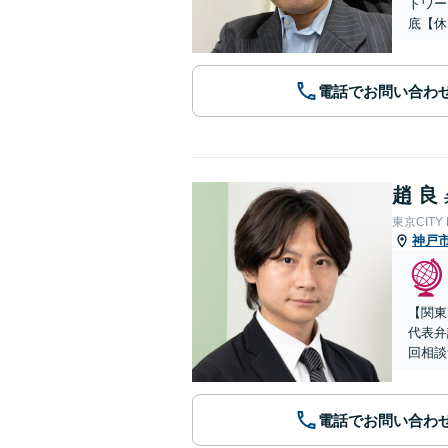
トワー
底【休
電話でお問い合わ
趙 良
東京CITY
神戸
【関東
代表弁
回相談
電話でお問い合わ