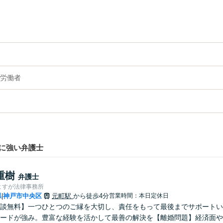
労働者
に強い弁護士
重樹
弁護士
よすが法律事務所
県
神戸市中央区
元町駅
から徒歩4分
営業時間：本日定休日
|
談無料】一つひとつのご縁を大切し、責任をもって最後までサポートい
ードが強み。豊富な経験を活かして最善の解決を【離婚問題】経済面や