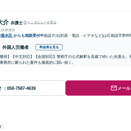
大介
弁護士
インタビューを見る
法律事務所
市垂水区
からも相談受付中
面談方法(対面・電話・ビデオなど)は応相談
営業時
外国人労働者
料金表を見る
獲得】【中文対応】【全国対応】警察庁の公式解釈を高裁で砕いた弁護士。
事務所に断られた案件も徹底的に闘い抜く。
せ
メール
す。