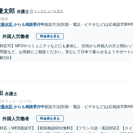
慶太郎
弁護士
インタビューを見る
事務所
市垂水区
からも相談受付中
面談方法(対面・電話・ビデオなど)は応相談
営業時
外国人労働者
料金表を見る
対応可】NPOやコミュニティなどにも参加し、日頃から外国人の方と関わっ
問題など、お気軽にご相談ください。安心して日本で暮らせるようサポート
駅2分】
和
弁護士
所オフィス・エトワレ
市垂水区
からも相談受付中
面談方法(対面・電話・ビデオなど)は応相談
営業時
外国人労働者
料金表を見る
対応｜WEB面談可】【初回相談60分無料】【フランス語・英語対応】【ス