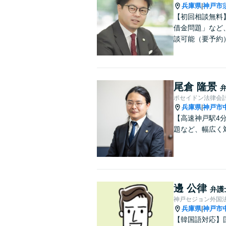
兵庫県
神戸市
|
【初回相談無料
借金問題」など
談可能（要予約
尾倉 隆景
ポセイドン法律会
兵庫県
神戸市
|
【高速神戸駅4
題など、幅広く
邊 公律
弁護
神戸セジョン外国
兵庫県
神戸市
|
【韓国語対応】