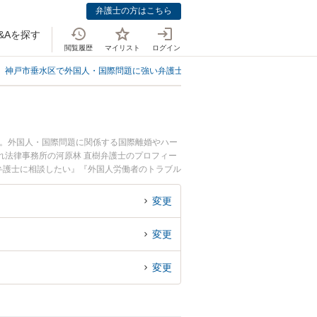
弁護士の方はこちら
&Aを探す
閲覧履歴
マイリスト
ログイン
神戸市垂水区で外国人・国際問題に強い弁護士
神戸市垂水区で外国人労働者
中。外国人・国際問題に関係する国際離婚やハー
れ法律事務所の河原林 直樹弁護士のプロフィー
弁護士に相談したい』『外国人労働者のトラブル
約したい』などでお困りの相談者さんにおすすめ
変更
変更
変更