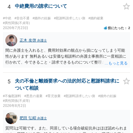
かは別として一度ご自身も個別に弁護士に相談をされたほうが良いで
4
中絶費用の請求について
しょう。
#中絶
#音信不通
#婚外の妊娠
#慰謝料請求したい側
#婚約破棄
#異性関係(不貞等)
2026年7月23日
役にたった
2
正木 友啓
弁護士
間に弁護士を入れると、費用対効果の観点から損になってしまう可能
性があります 無料あるいは安価な相談料の弁護士事務所に一度相談に
行かれて、今できること・請求できるものについて整理されるのがよ
いかと思います
5
夫の不倫と離婚要求への法的対応と慰謝料請求に
ついて相談
#不倫慰謝料
#悪意の遺棄
#育児放棄
#慰謝料請求したい側
#婚外の妊娠
#異性関係(不貞等)
2026年8月2日
肥田 弘昭
弁護士
質問1は可能です。また、同居している場合破綻抗弁はほぼ認められま