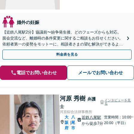
婚外の妊娠
【近鉄八尾駅2分】協議前〜紛争発生後、どのフェーズからも対応。
面会交流など、離婚時の条件変更に関するご相談もお任せください。
依頼者第一の姿勢をモットーに、相談者さまの望む解決ができるよう
柔軟に対応いたします【夜間・休日相談OK】
料金表を見る
電話でお問い合わせ
メールでお問い合わせ
河原 秀樹
弁護
インタビューを見
る
士
河原綜合法律事務所
大
八
近鉄八尾駅
営業時間：10:00~
阪
尾
|
20:00（平日）
から徒歩7分
府
市