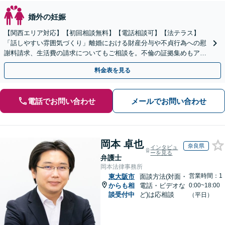
婚外の妊娠
【関西エリア対応】【初回相談無料】【電話相談可】【法テラス】
「話しやすい雰囲気づくり」離婚における財産分与や不貞行為への慰
謝料請求、生活費の請求についてもご相談を。不倫の証拠集めもアド
バイス可【夜間・休日面談】
料金表を見る
電話でお問い合わせ
メールでお問い合わせ
岡本 卓也
奈良県
インタビュ
ーを見る
弁護士
岡本法律事務所
営業時間：1
東大阪市
面談方法(対面・
からも相
電話・ビデオな
0:00~18:00
談受付中
ど)は応相談
（平日）