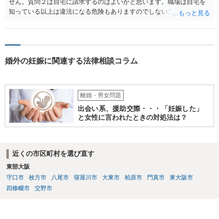
せん。質問２は自宅に請求するのはよいかと思います。職場は自宅を
知っている以上は違法になる危険もありますのでしない方が良いで
す。質問３は可能かと思います。質問４は悪意の遺棄などに該当する
かと思います。有責配偶者ですので相手方からの離婚は拒否しても仮
に訴訟されても法的に成立しません。質問５は認知すると養育費支払
い、相続権が発生します。合意があれば法的に可能ですが法律で強制
婚外の妊娠に関連する法律相談コラム
することはできません。質問６は可能です。質問７は不貞行為の写真
データ（ハメ撮り）、第三者撮影の腕組み写真、夫の自白録音まであ
るのであれば十分かと思います。ご参考にしてください。
離婚・男女問題
出会い系、援助交際・・・「妊娠した」
と女性に言われたときの対処法は？
近くの市区町村を選び直す
東部大阪
守口市
枚方市
八尾市
寝屋川市
大東市
柏原市
門真市
東大阪市
四條畷市
交野市