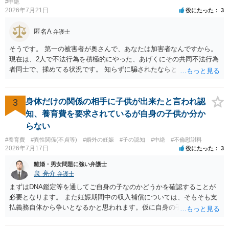
を払うにしても、紛争が蒸し返されないよう、合意書を作成して取り
#中絶
2026年7月21日
役にたった
3
交わすようにしてください。
匿名A
弁護士
そうです。 第一の被害者が奥さんで、あなたは加害者なんですから。
現在は、2人で不法行為を積極的にやった、あげくにその共同不法行為
者同士で、揉めてる状況です。 知らずに騙されたならともか
く・・・。 それでも経緯を考えれば多少は、その男よりは同情できる
というだけですから。
3
身体だけの関係の相手に子供が出来たと言われ認
知、養育費を要求されているが自身の子供か分か
らない
#養育費
#異性関係(不貞等)
#婚外の妊娠
#子の認知
#中絶
#不倫慰謝料
2026年7月17日
役にたった
3
離婚・男女問題に強い弁護士
泉 亮介
弁護士
まずはDNA鑑定等を通してご自身の子なのかどうかを確認することが
必要となります。 また妊娠期間中の収入補償については、そもそも支
払義務自体から争いとなるかと思われます。仮に自身の子であったと
して、そのことから当然に補償義務が発生するものではありません。
相手に弁護士がついているということであれば、依頼をするかしない