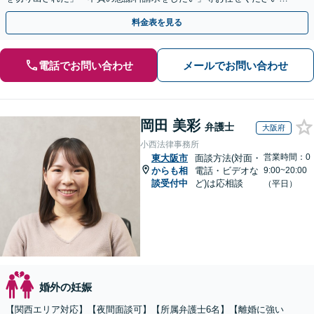
【リーズナブルな料金設定】
料金表を見る
電話でお問い合わせ
メールでお問い合わせ
岡田 美彩
弁護士
大阪府
小西法律事務所
営業時間：0
東大阪市
面談方法(対面・
からも相
電話・ビデオな
9:00~20:00
談受付中
ど)は応相談
（平日）
婚外の妊娠
【関西エリア対応】【夜間面談可】【所属弁護士6名】【離婚に強い