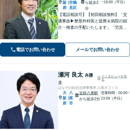
~18:00（平日）
阪
市鶴
ら徒歩2
|
府
見区
分
【電話相談可】【初回相談無料】「交
通事故▶︎整形外科医と提携＆病院の紹
介・検査の手配いたします」「労災の
後遺障害もお任せください」事故後で
きるだけ早期にご相談頂けると助かり
ます。法律問題だけではないトータル
電話でお問い合わせ
メールでお問い合わせ
サポートを目指します【セカンドオピ
ニオン可】
瀬河 良太
弁護
インタビューを見
る
士
はなぞの綜合法律事務所 八尾オフィス
大
八
近鉄八尾駅
営業時間：00:00~
阪
尾
|
23:59（平日）
から徒歩2分
府
市