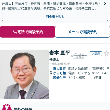
弁護士】財産分与・養育費・親権・親子交流・婚姻費用・不貞行為・
熟年離婚などに豊富な実績。事案に応じた対応策・戦略を立案し、全
力で闘います。明るい人生の再スタートを！
料金表を見る
電話で面談予約
メールで面談予約
岩本 亘平
大阪府
インタビュ
ーを見る
弁護士
一道法律事務所
営業時間：0
東大阪市
面談方法(対面・
からも相
電話・ビデオな
9:30~17:30
談受付中
ど)は応相談
（平日）
婚外の妊娠