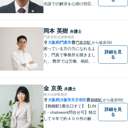
示談での解決を心掛け対応い
たします。コミュニケーショ
ン力と精神的なタフさが強
み。依頼者さまにとって身近
で頼れる弁護士を目指しま
岡本 英樹
弁護士
す。【休日相談可】【今福鶴
門真市民法律事務所
見駅2分】
大阪府
門真市
門真市駅
から徒歩3分
|
困っている方の力になれるよ
詳細を見
う、門真で事務所を開きまし
る
た。 弊所では労働、相続、離
婚、交通事故、不動産、破
産、中小企業法務その他様々
な法律相談を承っておりま
す。
金 京美
弁護士
輝力法律事務所
大阪府
大阪市天王寺区
鶴橋駅
から徒歩0分
|
【鶴橋駅1番出口すぐ】【LIN
詳細を見
E・chatowork問合せ可】独立
る
して９年で約４００件の解決
実績！依頼された案件は執念