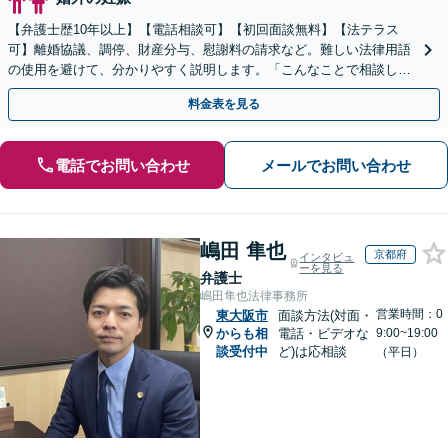
【弁護士歴10年以上】【電話相談可】【初回面談無料】【法テラス
可】離婚協議、調停、財産分与、慰謝料の請求など。難しい法律用語
の使用を避けて、分かりやすく説明します。「こんなことで相談して
も大丈夫？」と一人で悩まずに、まずはご相談ください
料金表を見る
電話でお問い合わせ
メールでお問い合わせ
嶋田 隼也
京都府
インタビュ
ーを見る
弁護士
嶋田隼也法律事務所
営業時間：0
東大阪市
面談方法(対面・
からも相
電話・ビデオな
9:00~19:00
談受付中
ど)は応相談
（平日）