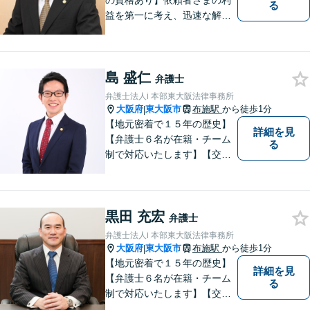
の資格あり】依頼者さまの利
る
益を第一に考え、迅速な解決
を目指します。不貞慰謝料請
求や財産分与など幅広く対応
「明け渡し請求はお任せ／ス
島 盛仁
ムーズな明け渡し請求で依頼
弁護士
者さまの被害を最小限に抑え
弁護士法人i 本部東大阪法律事務所
る」
大阪府
東大阪市
布施駅
から徒歩1分
|
【地元密着で１５年の歴史】
詳細を見
【弁護士６名が在籍・チーム
る
制で対応いたします】【交通
事故、借金、相続、離婚、企
業法務・法人破産初回相談無
料】【布施駅すぐイオン布施
黒田 充宏
駅前店５階】お悩みは【弁護
弁護士
士法人ｉ 東大阪法律事務所】
弁護士法人i 本部東大阪法律事務所
におまかせください！
大阪府
東大阪市
布施駅
から徒歩1分
|
【地元密着で１５年の歴史】
詳細を見
【弁護士６名が在籍・チーム
る
制で対応いたします】【交通
事故、借金、相続、離婚、企