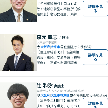
【初回相談無料】口コミ多
詳細を見
数！地域密着型の事務所【離
る
婚問題】交渉に強み。精神的
な負担が少しでも軽くなるよ
う、寄り添いの姿勢で事件解
決に臨みます【相続・遺言】
迅速かつ丁寧な対応を心が
森元 鷹志
弁護士
け、満足度の高い解決を目指
大東法律事務所
します【放出駅1分】
大阪府
大東市
住道駅
から徒歩3分
|
【住道駅徒歩3分】借金問題、
詳細を見
遺言・相続、交通事故（被害
る
者側）、不貞の慰謝料請求は
初回相談が無料。初めての方
でも安心して相談できるよう
に、丁寧な聞き取りとわかり
やすい説明を心がけておりま
辻 和弥
弁護士
す。お気軽にご相談くださ
弁護士法人ももとせ 今福法律事務所
い。
大阪府
大阪市城東区
今福鶴見駅
から徒歩2分
|
【法テラス利用可】依頼者さ
詳細を見
まのご負担を考え、なるべく
る