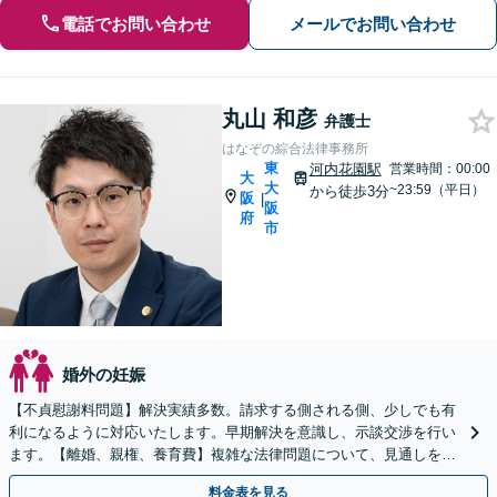
電話でお問い合わせ
メールでお問い合わせ
丸山 和彦
弁護士
はなぞの綜合法律事務所
東
河内花園駅
営業時間：00:00
大
大
~23:59（平日）
から徒歩3分
阪
|
阪
府
市
婚外の妊娠
【不貞慰謝料問題】解決実績多数。請求する側される側、少しでも有
利になるように対応いたします。早期解決を意識し、示談交渉を行い
ます。【離婚、親権、養育費】複雑な法律問題について、見通しを立
て、今後のご提案をいたします。【土日・夜間対応可】
料金表を見る