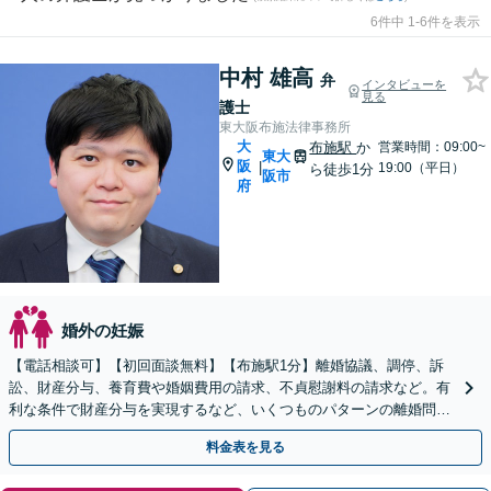
6件中 1-6件を表示
中村 雄高
弁
インタビューを
見る
護士
東大阪布施法律事務所
大
布施駅
か
営業時間：09:00~
東大
阪
|
19:00（平日）
ら徒歩1分
阪市
府
婚外の妊娠
【電話相談可】【初回面談無料】【布施駅1分】離婚協議、調停、訴
訟、財産分与、養育費や婚姻費用の請求、不貞慰謝料の請求など。有
利な条件で財産分与を実現するなど、いくつものパターンの離婚問題
を解決してきた経験を活かし、より良い解決の実現を
料金表を見る