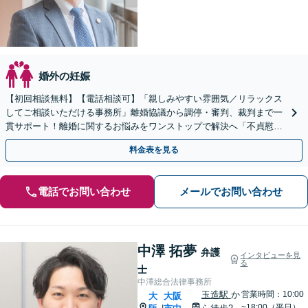
婚外の妊娠
【初回相談無料】【電話相談可】「親しみやすい雰囲気／リラックス
してご相談いただける事務所」離婚協議から調停・審判、裁判まで一
貫サポート！離婚に関するお悩みをワンストップで解決へ「不貞慰謝
料請求など金銭トラブルも相談可」【休日・夜間相談可】
料金表を見る
電話でお問い合わせ
メールでお問い合わせ
中澤 拓夢
弁護
インタビューを見
る
士
中澤総合法律事務所
玉造駅
か
営業時間：10:00
大
大阪
~18:00（平日）