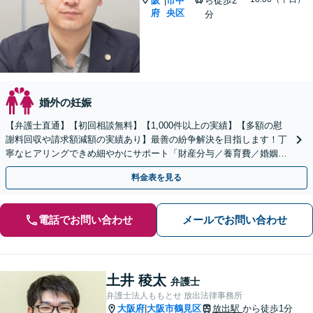
阪
市中
ら徒歩2
|
府
央区
分
婚外の妊娠
【弁護士直通】【初回相談無料】【1,000件以上の実績】【多額の慰
謝料回収や請求額減額の実績あり】最善の紛争解決を目指します！丁
寧なヒアリングできめ細やかにサポート「財産分与／養育費／婚姻費
用／親権／面会交流／不貞の慰謝料請求ほか
料金表を見る
電話でお問い合わせ
メールでお問い合わせ
土井 稜太
弁護士
弁護士法人ももとせ 放出法律事務所
大阪府
大阪市鶴見区
放出駅
から徒歩1分
|