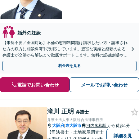
婚外の妊娠
【来所不要／全国対応】不倫の慰謝料問題は請求したい方・請求され
た方の双方に相談料0円で対応しています。豊富な実績と経験のある
弁護士が交渉から解決まで徹底サポートします。無料の証拠診断や着
手金の返還保証もありますので安心してご相談ください。
料金表を見る
電話でお問い合わせ
メールでお問い合わせ
滝川 正明
弁護士
弁護士法人東大阪総合法律事務所
大阪府
東大阪市
河内永和駅
から徒歩1分
|
【司法書士・土地家屋調査士
詳細を見