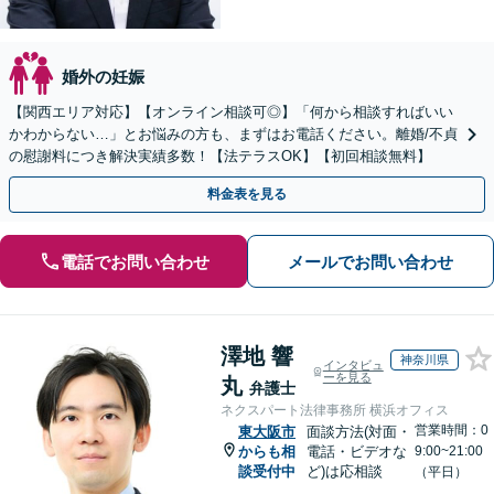
婚外の妊娠
【関西エリア対応】【オンライン相談可◎】「何から相談すればいい
かわからない…」とお悩みの方も、まずはお電話ください。離婚/不貞
の慰謝料につき解決実績多数！【法テラスOK】【初回相談無料】
料金表を見る
電話でお問い合わせ
メールでお問い合わせ
澤地 響
神奈川県
インタビュ
ーを見る
丸
弁護士
ネクスパート法律事務所 横浜オフィス
営業時間：0
東大阪市
面談方法(対面・
からも相
電話・ビデオな
9:00~21:00
談受付中
ど)は応相談
（平日）