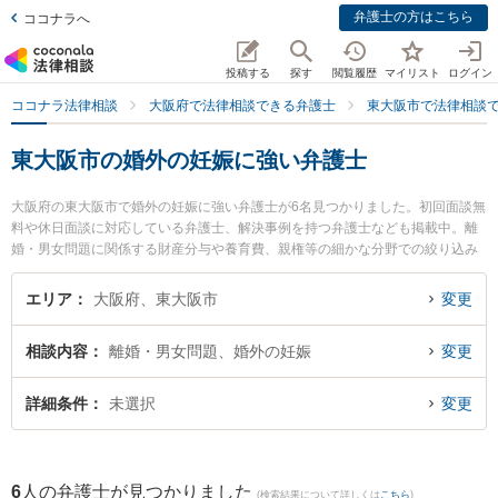
弁護士の方はこちら
ココナラへ
投稿する
探す
閲覧履歴
マイリスト
ログイン
ココナラ法律相談
大阪府で法律相談できる弁護士
東大阪市で法律相談
東大阪市の婚外の妊娠に強い弁護士
大阪府の東大阪市で婚外の妊娠に強い弁護士が6名見つかりました。初回面談無
料や休日面談に対応している弁護士、解決事例を持つ弁護士なども掲載中。離
婚・男女問題に関係する財産分与や養育費、親権等の細かな分野での絞り込み
検索もでき便利です。特に東大阪布施法律事務所の中村 雄高弁護士やはなぞの
綜合法律事務所の丸山 和彦弁護士、ベリーベスト法律事務所 東大阪布施オフィ
エリア
大阪府、東大阪市
変更
スの岡 洸樹弁護士のプロフィール情報や弁護士費用、強みなどが注目されてい
ます。『東大阪市で土日や夜間に発生した婚外の妊娠のトラブルを今すぐに弁
相談内容
離婚・男女問題、婚外の妊娠
変更
護士に相談したい』『婚外の妊娠のトラブル解決の実績豊富な近くの弁護士を
検索したい』『初回相談無料で婚外の妊娠を法律相談できる東大阪市内の弁護
士に相談予約したい』などでお困りの相談者さんにおすすめです。
詳細条件
未選択
変更
6
人の弁護士が見つかりました
(検索結果について詳しくは
こちら
)