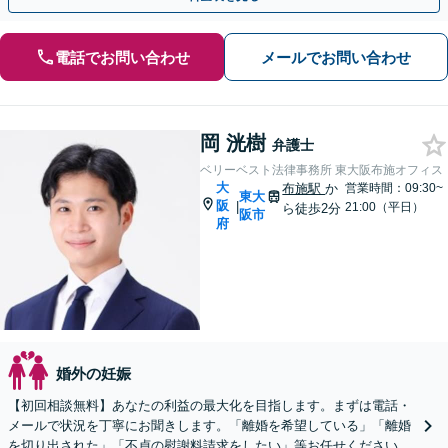
電話でお問い合わせ
メールでお問い合わせ
岡 洸樹
弁護士
ベリーベスト法律事務所 東大阪布施オフィス
大
布施駅
か
営業時間：09:30~
東大
阪
|
21:00（平日）
ら徒歩2分
阪市
府
婚外の妊娠
【初回相談無料】あなたの利益の最大化を目指します。まずは電話・
メールで状況を丁寧にお聞きします。「離婚を希望している」「離婚
を切り出された」「不貞の慰謝料請求をしたい」等お任せください。