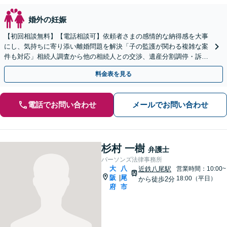
婚外の妊娠
【初回相談無料】【電話相談可】依頼者さまの感情的な納得感を大事
にし、気持ちに寄り添い離婚問題を解決「子の監護が関わる複雑な案
件も対応」相続人調査から他の相続人との交渉、遺産分割調停・訴訟
までお任せください【完全個室対応】【休日・夜間相談可】
料金表を見る
電話でお問い合わせ
メールでお問い合わせ
杉村 一樹
弁護士
パーソンズ法律事務所
大
八
近鉄八尾駅
営業時間：10:00~
阪
尾
|
18:00（平日）
から徒歩2分
府
市