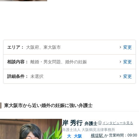
業法務・法人破産初回相談無
料】【布施駅すぐイオン布施
駅前店５階】 お悩みは【弁護
士法人ｉ 東大阪法律事務
所 】におまかせください！
エリア
大阪府、東大阪市
変更
相談内容
離婚・男女問題、婚外の妊娠
変更
詳細条件
未選択
変更
東大阪市から近い婚外の妊娠に強い弁護士
岸 秀行
弁護士
インタビューを見る
弁護士法人 大阪鶴見法律事務所
横堤駅
か
営業時間：09:00
大
大阪