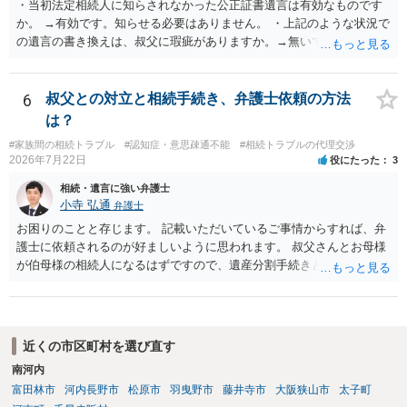
・当初法定相続人に知らされなかった公正証書遺言は有効なものです
か。 →有効です。知らせる必要はありません。 ・上記のような状況で
の遺言の書き換えは、叔父に瑕疵がありますか。→無いです。 ・分割
する場合の比率は、現状で、客観的に見てどの程度が妥当と考えられ
ますか。 →本人が自由に決められますので、どこが妥当とは言えない
です。客観的な基準もありません。 ・できれば穏やかに、分割を拒否
6
叔父との対立と相続手続き、弁護士依頼の方法
することはできますか。 →分割を拒否するということは、遺産はいら
は？
ないということでしょうか。遺言で、受取を指定されててもいらない
#家族間の相続トラブル
#認知症・意思疎通不能
#相続トラブルの代理交渉
と拒否することはできます。理由を説明する必要はありません。
2026年7月22日
役にたった
3
相続・遺言に強い弁護士
小寺 弘通
弁護士
お困りのことと存じます。 記載いただいているご事情からすれば、弁
護士に依頼されるのが好ましいように思われます。 叔父さんとお母様
が伯母様の相続人になるはずですので、遺産分割手続きという形でお
母様の方で弁護士に依頼されるのが良いかと思います。 また、「葬儀
に呼ばれなかったことについて慰謝料を請求する」と言ってこられて
いる部分に関しては、 現状特に訴訟提起等されている訳ではないので
しょうから、こちらから積極的に動く必要はないように見受けられま
近くの市区町村を選び直す
す。 仮に訴訟を起こされるなどした場合には、遺産分割手続きで依頼
南河内
される弁護士の方に対応をお願いするのが良いのではないでしょう
富田林市
河内長野市
松原市
羽曳野市
藤井寺市
大阪狭山市
太子町
か。 以上ご参考にしていただければ幸いです。