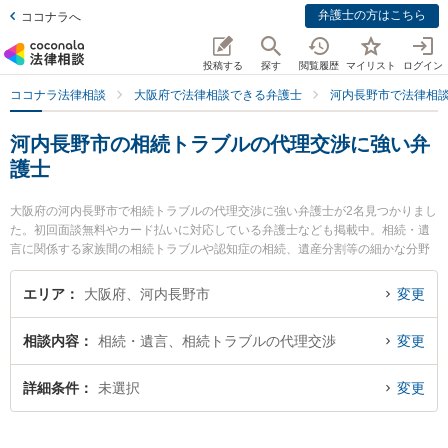
弁護士の方はこちら
ココナラへ
投稿する
探す
閲覧履歴
マイリスト
ログイン
ココナラ法律相談
大阪府で法律相談できる弁護士
河内長野市で法律相
河内長野市の相続トラブルの代理交渉に強い弁
護士
大阪府の河内長野市で相続トラブルの代理交渉に強い弁護士が2名見つかりまし
た。初回面談無料やカード払いに対応している弁護士なども掲載中。相続・遺
言に関係する家族間の相続トラブルや認知症の相続、遺産分割等の細かな分野
での絞り込み検索もでき便利です。特に大阪南法律事務所の河合 洋次弁護士や
大阪南法律事務所の原田 章恵弁護士のプロフィール情報や弁護士費用、強みな
エリア
大阪府、河内長野市
変更
どが注目されています。『河内長野市で土日や夜間に発生した相続トラブルの
代理交渉のトラブルを今すぐに弁護士に相談したい』『相続トラブルの代理交
相談内容
相続・遺言、相続トラブルの代理交渉
変更
渉のトラブル解決の実績豊富な近くの弁護士を検索したい』『初回相談無料で
相続トラブルの代理交渉を法律相談できる河内長野市内の弁護士に相談予約し
たい』などでお困りの相談者さんにおすすめです。
詳細条件
未選択
変更