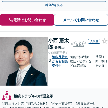
点から遺言書を作成します。
料金表を見る
電話でお問い合わせ
メールでお問い合わせ
小西 憲太
大阪府
インタビュ
ーを見る
郎
弁護士
小西法律事務所
営業時
河内長野市
面談方法(対面・
からも相談
電話・ビデオな
間：本日
受付中
ど)は応相談
定休日
相続トラブルの代理交渉
関西エリア対応【初回相談無料】【ビデオ面談可】【所属弁護士6