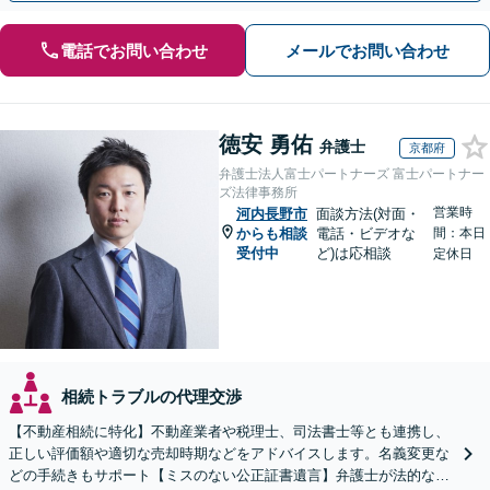
電話でお問い合わせ
メールでお問い合わせ
徳安 勇佑
弁護士
京都府
弁護士法人富士パートナーズ 富士パートナー
ズ法律事務所
営業時
河内長野市
面談方法(対面・
からも相談
電話・ビデオな
間：本日
受付中
ど)は応相談
定休日
相続トラブルの代理交渉
【不動産相続に特化】不動産業者や税理士、司法書士等とも連携し、
正しい評価額や適切な売却時期などをアドバイスします。名義変更な
どの手続きもサポート【ミスのない公正証書遺言】弁護士が法的な観