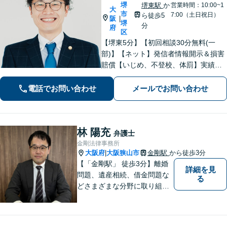
堺
堺東駅
か
営業時間：10:00~1
大
市
7:00（土日祝日）
ら徒歩5
阪
|
堺
分
府
区
【堺東5分】【初回相談30分無料(一
部)】【ネット】発信者情報開示＆損害
賠償【いじめ、不登校、体罰】実績豊
富【離婚問題】不倫・離婚に注力／有
利な条件での慰謝料・離婚【労働問
電話でお問い合わせ
メールでお問い合わせ
題】ハラスメント事案の実績／裁判を
見据えて加害者・会社と交渉【土日祝
対応】
林 陽充
弁護士
金剛法律事務所
大阪府
大阪狭山市
金剛駅
から徒歩3分
|
【「金剛駅」 徒歩3分】離婚
詳細を見
問題、遺産相続、借金問題な
る
どさまざまな分野に取り組ん
でいます。ご相談者さまの問
題解決のお手伝いを心掛けて
いますので、どうぞお気軽に