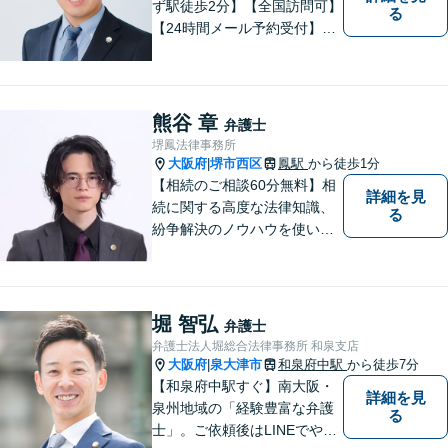
ず駅徒歩2分】【全国訪問可】
る
【24時間メール予約受付】
【当日相談可】お客様の目線
に立って、冷静かつ正確な助
言をすることを心がけており
ます。
熊谷 章
弁護士
堺鳳法律事務所
大阪府
堺市西区
鳳駅
から徒歩1分
|
【相続のご相談60分無料】相
詳細を見
続に関する高度な法律知識、
る
紛争解決のノウハウを使い、
より良い法的サービスを提供
します。 ご相談者様の大切な
時間を無駄にしないよう、的
確かつスピーディーに進め、
堀 智弘
弁護士
ご相談様にとって最適なご提
弁護士法人堀総合法律事務所 和泉支店
案ができるよう努めます。
大阪府
泉大津市
和泉府中駅
から徒歩7分
|
【和泉府中駅すぐ】南大阪・
詳細を見
泉州地域の「経験豊富な弁護
る
士」。ご依頼後はLINEでやり