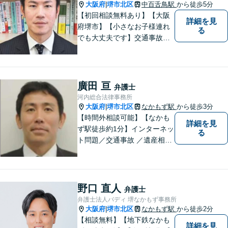
大阪府
堺市北区
中百舌鳥駅
から徒歩5分
|
【初回相談無料あり】【大阪
詳細を見
府堺市】【小さなお子様連れ
る
でも大丈夫です】交通事故、
離婚、相続、借金問題の初回
相談料は無料です。親身にな
ってご相談に乗ります。
廣田 亘
弁護士
河内総合法律事務所
大阪府
堺市北区
なかもず駅
から徒歩3分
|
【時間外相談可能】【なかも
詳細を見
ず駅徒歩約1分】インターネッ
る
ト問題／交通事故 ／遺産相
続。弁護士になったばかりの
頃の気持ちを忘れずに、地域
の皆様の法律トラブルにしっ
かりとお応えいたします。 お
野口 直人
弁護士
気軽にご相談ください。
弁護士法人バディ 堺なかもず事務所
大阪府
堺市北区
なかもず駅
から徒歩2分
|
【相談無料】【地下鉄なかも
詳細を見