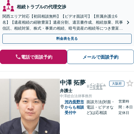
相続トラブルの代理交渉
関西エリア対応【初回相談無料】【ビデオ面談可】【所属弁護士6
名】【遺産相続の経験豊富】遺産分割、遺言書作成、相続放棄、民事
信託、相続対策、株式・事業の相続、暗号資産の相続等につき豊富な
対応実績。【バリアフリー】【完全個室対応】
料金表を見る
電話で面談予約
メールで面談予約
中澤 拓夢
大阪府
インタビュ
ーを見る
弁護士
中澤総合法律事務所
営業時
河内長野市
面談方法(対面・
からも相談
電話・ビデオな
間：本日
受付中
ど)は応相談
定休日