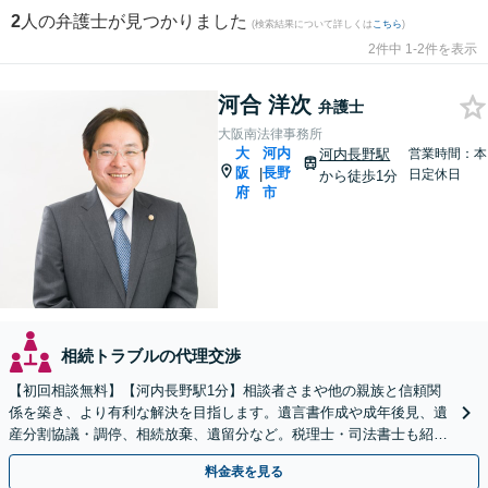
2
人の弁護士が見つかりました
(検索結果について詳しくは
こちら
)
2件中 1-2件を表示
河合 洋次
弁護士
大阪南法律事務所
大
河内
河内長野駅
営業時間：本
阪
長野
|
日定休日
から徒歩1分
府
市
相続トラブルの代理交渉
【初回相談無料】【河内長野駅1分】相談者さまや他の親族と信頼関
係を築き、より有利な解決を目指します。遺言書作成や成年後見、遺
産分割協議・調停、相続放棄、遺留分など。税理士・司法書士も紹介
いたします【弁護士歴15年以上】
料金表を見る