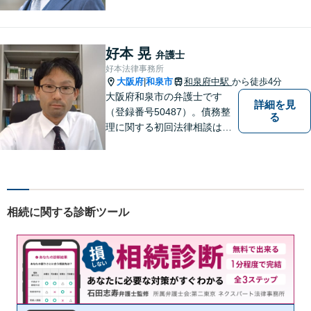
取り可能。4名の弁護士が在
籍。全案件を複数の弁護士で
担当する安心のサポート体
制。グループ会社に税理士法
好本 晃
弁護士
人・社労士事務所・不動産会
好本法律事務所
社があり問題を丸ごと解決！
大阪府
和泉市
和泉府中駅
から徒歩4分
|
大阪府和泉市の弁護士です
詳細を見
（登録番号50487）。債務整
る
理に関する初回法律相談は無
料です。
相続に関する診断ツール