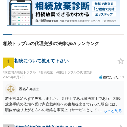
相続トラブルの代理交渉の法律Q&Aランキング
1
相続について教えて下さい
#家族間の相続トラブル
#相続放棄
#相続トラブルの代理交渉
2026年8月7日
役にたった
2
匿名A
弁護士
若干言葉足らずで失礼しました。 弁護士であれ司法書士であれ、相続
放棄手続の依頼を受け家庭裁判所への書類提出まで行った場合には、
順位が繰り上がる方への連絡を事実上（サービスとして）行うことは
あります。その「連絡」だけを弁護士が業務としてお受けすることは
できない、という意味でした。