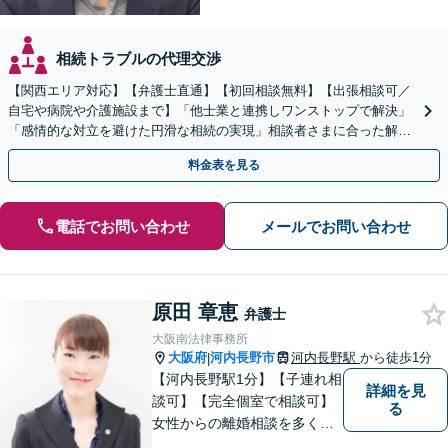
相続トラブルの代理交渉
【関西エリア対応】【弁護士直通】【初回相談無料】【出張相談可／
自宅や病院や介護施設まで】「他士業と連携しワンストップで解決」
「感情的な対立を避けた円滑な相続の実現」相談者さまに合った解決
のプランをご提案
料金表を見る
電話でお問い合わせ
メールでお問い合わせ
原田 章恵
弁護士
大阪南法律事務所
大阪府
河内長野市
河内長野駅
から徒歩1分
|
【河内長野駅1分】【子連れ相
詳細を見
談可】【完全個室で相談可】
る
女性からの離婚相談を多くご
依頼いただいています。 どの