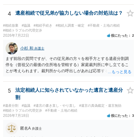
方の訴訟の主張及び立証次第ですが、 ・御祖母様の認知能力に関する
医師の意見書、筆跡鑑定 が提出されればその効力が否定される可能性
4
遺産相続で従兄弟が協力しない場合の対処法は？
はありますが、 ・伯母様自身が分割協議に加わっていること ・御祖母
様の意に反する遺産分割協議を行う実益が誰にあったかの立証が困難
#相続放棄
#協議
#相続手続き
#相続人調査・確定
#不動産・土地の相続
であること からすると、実際に遺産分割協議の効力が否定される可能
#相続トラブルの代理交渉
2026年7月22日
役にたった
2
性はそれほど高くない（立証のハードルは非常に高い）ということが
言えると思います。
小杉 和
弁護士
まず前段の質問ですが、その従兄弟の方々を相手方とする遺産分割調
停を（曾祖父の最後の住所地を管轄する）家庭裁判所に申し立てるこ
とが考えられます。裁判所からの呼出しがあれば応答する可能性がま
だあるのではないでしょうか。 後段の質問については、相続放棄は可
能と思われます。時間が思った以上にないので必要書類をてきぱきと
揃える必要があります。その点是非御注意ください。
5
法定相続人に知らされていなかった遺言と遺産分
割
#遺産分割
#協議
#遺言の書き直し・やり直し
#遺言の真偽鑑定・遺言無効
#相続トラブルの代理交渉
#不動産・土地の相続
2026年7月18日
役にたった
3
匿名A
弁護士