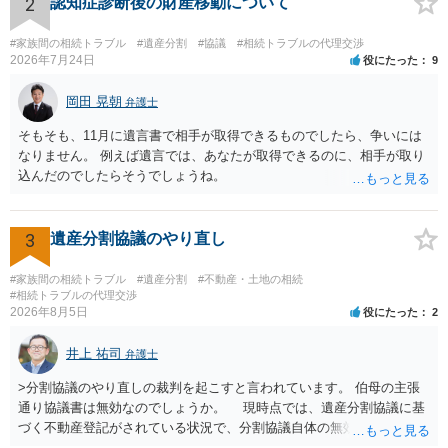
2
認知症診断後の財産移動について
#家族間の相続トラブル
#遺産分割
#協議
#相続トラブルの代理交渉
2026年7月24日
役にたった
9
岡田 晃朝
弁護士
そもそも、11月に遺言書で相手が取得できるものでしたら、争いには
なりません。 例えば遺言では、あなたが取得できるのに、相手が取り
込んだのでしたらそうでしょうね。
3
遺産分割協議のやり直し
#家族間の相続トラブル
#遺産分割
#不動産・土地の相続
#相続トラブルの代理交渉
2026年8月5日
役にたった
2
井上 祐司
弁護士
>分割協議のやり直しの裁判を起こすと言われています。 伯母の主張
通り協議書は無効なのでしょうか。 現時点では、遺産分割協議に基
づく不動産登記がされている状況で、分割協議自体の無効を裁判所が
認めたわけではないので、分割協議の効力に影響はありません。 先