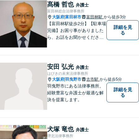
ご相談ください。
髙橋 哲也
弁護士
富田林総合法律事務所
大阪府
富田林市
富田林駅
から徒歩3分
|
【富田林駅徒歩2分】【駐車場
詳細を見
完備】お困り事がありました
る
ら、お話をお聞かせくださ
い。一つ一つ丁寧にお話をお
伺いし、最適な解決策をご提
案します。
安田 弘光
弁護士
はびきの未来法律事務所
大阪府
羽曳野市
古市駅
から徒歩5分
|
羽曳野市にある法律事務所。
詳細を見
経験豊富な弁護士が最適な解
る
決を提案します。
犬塚 竜也
弁護士
堺北法律事務所