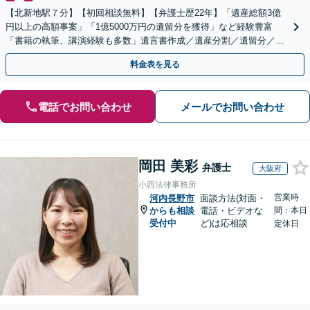
【北新地駅７分】【初回相談無料】【弁護士歴22年】「遺産総額3億
円以上の高額事案」「1億5000万円の遺留分を獲得」など経験豊富
「書籍の執筆、講演経験も多数」遺言書作成／遺産分割／遺留分／相
続放棄など【休日・夜間面談可】【完全個室対応】
料金表を見る
電話でお問い合わせ
メールでお問い合わせ
岡田 美彩
弁護士
大阪府
小西法律事務所
営業時
河内長野市
面談方法(対面・
からも相談
電話・ビデオな
間：本日
受付中
ど)は応相談
定休日