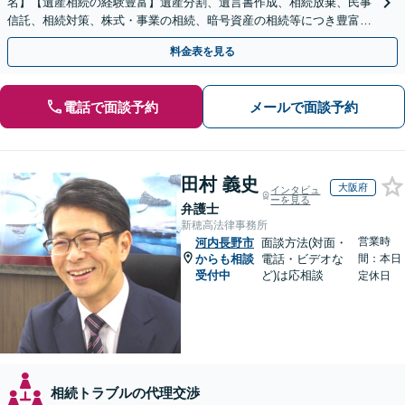
名】【遺産相続の経験豊富】遺産分割、遺言書作成、相続放棄、民事
信託、相続対策、株式・事業の相続、暗号資産の相続等につき豊富な
対応実績。【バリアフリー】【完全個室対応】
料金表を見る
電話で面談予約
メールで面談予約
田村 義史
大阪府
インタビュ
ーを見る
弁護士
新穂高法律事務所
営業時
河内長野市
面談方法(対面・
からも相談
電話・ビデオな
間：本日
受付中
ど)は応相談
定休日
相続トラブルの代理交渉