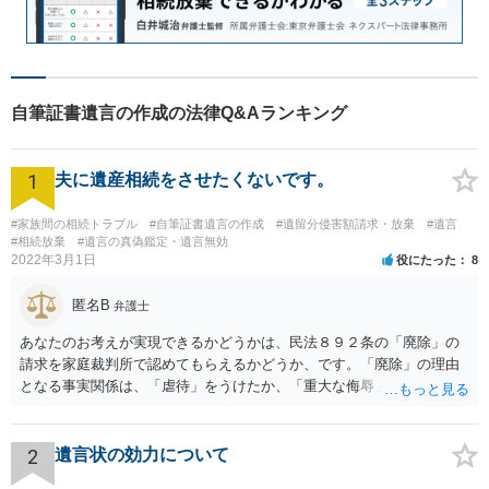
自筆証書遺言の作成の法律Q&Aランキング
1
夫に遺産相続をさせたくないです。
#家族間の相続トラブル
#自筆証書遺言の作成
#遺留分侵害額請求・放棄
#遺言
#相続放棄
#遺言の真偽鑑定・遺言無効
2022年3月1日
役にたった
8
匿名B
弁護士
あなたのお考えが実現できるかどうかは、民法８９２条の「廃除」の
請求を家庭裁判所で認めてもらえるかどうか、です。「廃除」の理由
となる事実関係は、「虐待」をうけたか、「重大な侮辱」を受けた
か、推定相続人たる夫に「その他著しい非行」があったか否かです。
「廃除」は遺言でも可能です（民法８９３条）。 弁護士に具体的な事
情を話して相談して、「廃除」が可能か、実際に法律相談を受けるこ
2
遺言状の効力について
とをお勧めします。