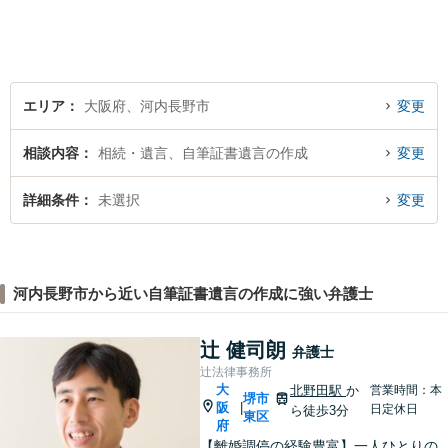
処が皆様の問題解決に大きく
つながります。
エリア
大阪府、河内長野市
変更
相談内容
相続・遺言、自筆証書遺言の作成
変更
詳細条件
未選択
変更
河内長野市から近い自筆証書遺言の作成に強い弁護士
辻 健司朗
弁護士
辻法律事務所
大
北野田駅
か
営業時間：本
堺市
阪
|
日定休日
ら徒歩3分
東区
府
【離婚調停の経験豊富】一人ひとりの