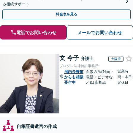
る相続サポート
料金表を見る
電話でお問い合わせ
メールでお問い合わせ
文 今子
弁護士
大阪府
プログレ法律特許事務所
営業時
河内長野市
面談方法(対面・
からも相談
電話・ビデオな
間：本日
受付中
ど)は応相談
定休日
自筆証書遺言の作成