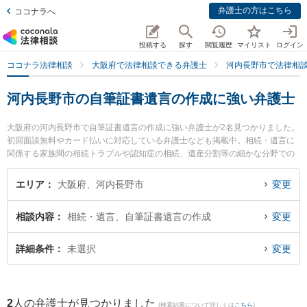
弁護士の方はこちら
ココナラへ
投稿する
探す
閲覧履歴
マイリスト
ログイン
ココナラ法律相談
大阪府で法律相談できる弁護士
河内長野市で法律相
河内長野市の自筆証書遺言の作成に強い弁護士
大阪府の河内長野市で自筆証書遺言の作成に強い弁護士が2名見つかりました。
初回面談無料やカード払いに対応している弁護士なども掲載中。相続・遺言に
関係する家族間の相続トラブルや認知症の相続、遺産分割等の細かな分野での
絞り込み検索もでき便利です。特に大阪南法律事務所の河合 洋次弁護士や大阪
南法律事務所の原田 章恵弁護士のプロフィール情報や弁護士費用、強みなどが
エリア
大阪府、河内長野市
変更
注目されています。『河内長野市で土日や夜間に発生した自筆証書遺言の作成
のトラブルを今すぐに弁護士に相談したい』『自筆証書遺言の作成のトラブル
相談内容
相続・遺言、自筆証書遺言の作成
変更
解決の実績豊富な近くの弁護士を検索したい』『初回相談無料で自筆証書遺言
の作成を法律相談できる河内長野市内の弁護士に相談予約したい』などでお困
りの相談者さんにおすすめです。
詳細条件
未選択
変更
2
人の弁護士が見つかりました
(検索結果について詳しくは
こちら
)