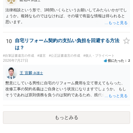
法律相談という形で、1時間いくらというお願いしてみたらいかがでし
ょうか。複雑なものではなければ、その場で有益な情報は得られると
思います。
10
自宅リフォーム契約の支払い負担を回避する方法
は？
#自筆証書遺言の作成
#遺言
#公正証書遺言の作成
#個人・プライベート
2026年7月27日
役にたった
2
王 宣麟
弁護士
懇意にしている男性に自宅のリフォーム費用を立て替えてもらった、
改修工事の契約名義はご自身という状況になりますでしょうか。 もし
そうであれば原則債務を負うのは契約であるため、残代金を捻出して
もらうよう約束した男性に支払いをお願いするしかないように思われ
ます。 入籍した場合でも、原則契約者が単独で全ての債務を負うこと
には変わりがありません。 なかなか対応に難しい案件であり、公開の
もっとみる
場でアドバイスを行うのも限界があるように思われますので、資料等
を持参のうえ個別に弁護士に相談されることをお勧めします。