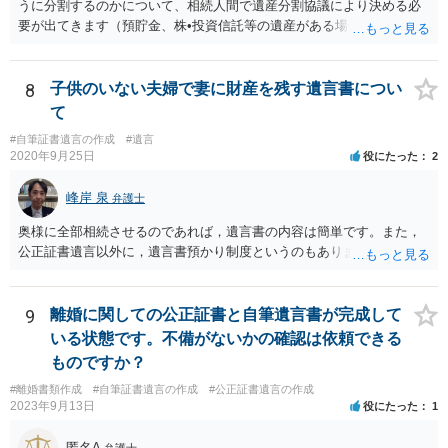
うに分割するのかについて、相続人間で遺産分割協議により決める必
要が出てきます（預貯金、株•投資信託等の遺産がある場合に、どの遺
産についても相続分の割合で分けるのか、預貯金はある相続人に、株•
投資信託は他の相続人にというような分け方をするのか等について
は、相続人間で遺産分割協議により決める必要があります）。
8
子供のいない夫婦で妻に財産を残す遺言書につい
て
#自筆証書遺言の作成
#遺言
2020年9月25日
役にたった
2
峰岸 泉
弁護士
奥様に全部相続させるのであれば，遺言書の内容は簡単です。また，
公正証書遺言以外に，遺言書預かり制度というのもあります。
9
離婚に関しての公正証書と自筆遺言書が完成して
いる状態です。不備がないかの確認は依頼できる
ものですか？
#離婚書類作成
#自筆証書遺言の作成
#公正証書遺言の作成
2023年9月13日
役にたった
1
匿名A
弁護士