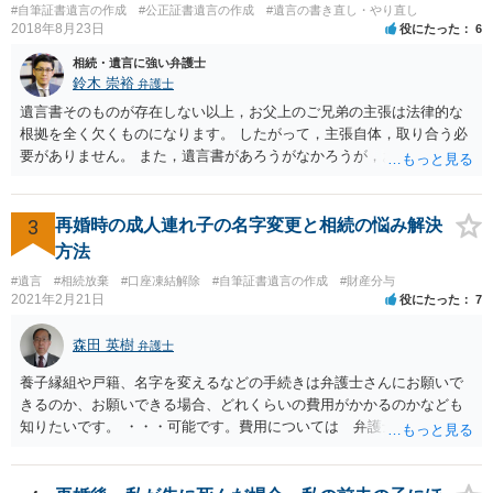
#自筆証書遺言の作成
#公正証書遺言の作成
#遺言の書き直し・やり直し
2018年8月23日
役にたった
6
相続・遺言に強い弁護士
鈴木 崇裕
弁護士
遺言書そのものが存在しない以上，お父上のご兄弟の主張は法律的な
根拠を全く欠くものになります。 したがって，主張自体，取り合う必
要がありません。 また，遺言書があろうがなかろうが，お父上のご兄
弟と面会しなければならない義務はもともとありません。 峰岸先生の
ご回答にもありますが， 代理人弁護士をたてて，その弁護士から相手
方に対して， ・相続に関する主張は法的根拠がなく，一切応じないこ
3
再婚時の成人連れ子の名字変更と相続の悩み解決
と ・今後一切の連絡をしてこないでほしいこと ・連絡を継続してくる
方法
ようであれば警察への通報や法的措置も辞さないこと などを記載した
#遺言
#相続放棄
#口座凍結解除
#自筆証書遺言の作成
#財産分与
書面を発送してもらうことがよろしいように思います。
2021年2月21日
役にたった
7
森田 英樹
弁護士
養子縁組や戸籍、名字を変えるなどの手続きは弁護士さんにお願いで
きるのか、お願いできる場合、どれくらいの費用がかかるのかなども
知りたいです。 ・・・可能です。費用については 弁護士と直接面談
の上 内容を確認し 協議の上個別に契約によって決まることになっ
ています。 やはり、成人した子のことまでごちゃごちゃ考えず、自分
の事だけ考えるべきなのでしょうか ・・・お子さんの事をまで含め良