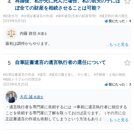
4
再婚後、私が先に死んだ場合、私の前夫の子にほ
い解決案があればお悩みになるのは当然と言えば当然のことです。 彼
ぼ全ての財産を相続させることは可能？
と親子関係を結びたいと思っているが、名字は変えたくない・・・養
#財産分与
#自筆証書遺言の作成
#成年後見(生前の財産管理)
#遺言執行者の選任
子縁組の必要があり 氏も変更することになります。 しかし 彼は成人
2019年9月3日
役にたった
4
しているとは言え、自分の子と私の連れ子、全て平等にしたいと希
望。もちろん私もそうできればと思います。 ・・・婚姻前の契約 あ
内藤 政信
弁護士
るいは 遺言書などで その意思を実現する方法はあります。 弁護
士に相談してみてください。
最初は調停からやります。
5
自筆証書遺言の遺言執行者の選任について
#自筆証書遺言の作成
#遺言
#遺言の書き直し・やり直し
#不動産・土地の相続
#相続トラブルの代理交渉
2023年6月25日
役にたった
3
大石 誠
弁護士
・遺言執行者を専門家に依頼するには ⇒事前に遺言執行者に就任する
ことを依頼する専門家に了解を取っておけば足ります。（その方に公
正証書遺言の作成も依頼してしまうという方法もあります） 事前に了
解を取るだけであれば、契約は不要ですし、契約料を払う必要もあり
ません。 遺言執行者に就任し、遺言執行が完了したときの報酬だけ、