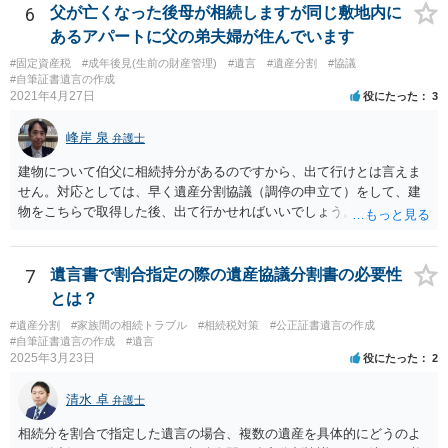
弁護士費用としてかかります。 ・亡くなった際に、法務局に預けた自
6
父が亡くなった後母が相続しますが同じ敷地内に
筆証書遺言の存在を親族がなかったものにされる可能性 ⇒自筆の遺言
あるアパートに父の弟夫婦が住んでいます
書を法務局に保管した場合、死亡後、法務局に遺言書の有無を照会す
#固定資産税
#成年後見(生前の財産管理)
#遺言
#遺産分割
#協議
ることになりますので、「法務局に預けた自筆証書遺言の存在を親族
#自筆証書遺言の作成
がなかったもの」にすることはできません。 存在をなかったものにす
2021年4月27日
役にたった
3
るというよりも、遺言の効力を争う（遺言は無効だ）と主張する場合
がありえますが、その予防方法は、遺言者と面談してみないと判断が
峰岸 泉
弁護士
難しいです。
建物について伯父に相続持分があるのですから、出て行けとは言えま
せん。対応としては、早く遺産分割協議（調停の申立て）をして、建
物をこちらで取得した後、出て行かせればいいでしょう。 建物の固定
資産税については、持分に応じた負担が考えられますが、時効にかか
っていない部分については請求すればいいと思います。 なお、家賃に
ついては、お父様自身が遺産分割手続をしなかったのですから、あき
7
遺言書で割合指定の際の遺産協議分割書の必要性
らめるしかないと思います。
とは？
#遺産分割
#家族間の相続トラブル
#相続税対策
#公正証書遺言の作成
#自筆証書遺言の作成
#遺言
2025年3月23日
役にたった
2
清水 卓
弁護士
相続分を割合で指定した遺言の場合、複数の遺産を具体的にどうのよ