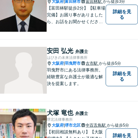
大阪府
富田林市
富田林駅
から徒歩3分
|
【富田林駅徒歩2分】【駐車場
詳細を見
完備】お困り事がありました
る
ら、お話をお聞かせくださ
い。一つ一つ丁寧にお話をお
伺いし、最適な解決策をご提
案します。
安田 弘光
弁護士
はびきの未来法律事務所
大阪府
羽曳野市
古市駅
から徒歩5分
|
羽曳野市にある法律事務所。
詳細を見
経験豊富な弁護士が最適な解
る
決を提案します。
犬塚 竜也
弁護士
堺北法律事務所
大阪府
堺市北区
中百舌鳥駅
から徒歩5分
|
【初回相談無料あり】【大阪
詳細を見