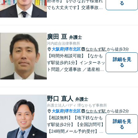
府堺市】【小さなお子様連れ
る
でも大丈夫です】交通事故、
離婚、相続、借金問題の初回
相談料は無料です。親身にな
ってご相談に乗ります。
廣田 亘
弁護士
河内総合法律事務所
大阪府
堺市北区
なかもず駅
から徒歩3分
|
【時間外相談可能】【なかも
詳細を見
ず駅徒歩約1分】インターネッ
る
ト問題／交通事故 ／遺産相
続。弁護士になったばかりの
頃の気持ちを忘れずに、地域
の皆様の法律トラブルにしっ
かりとお応えいたします。 お
野口 直人
弁護士
気軽にご相談ください。
弁護士法人バディ 堺なかもず事務所
大阪府
堺市北区
なかもず駅
から徒歩2分
|
【相談無料】【地下鉄なかも
詳細を見
ず駅徒歩2分】【全国訪問可】
る
【24時間メール予約受付】
【当日相談可】お客様の目線