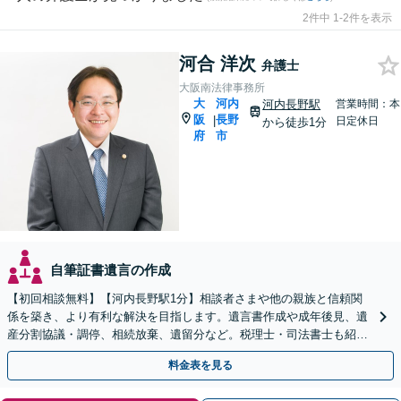
2件中 1-2件を表示
河合 洋次
弁護士
大阪南法律事務所
大
河内
河内長野駅
営業時間：本
阪
長野
|
日定休日
から徒歩1分
府
市
自筆証書遺言の作成
【初回相談無料】【河内長野駅1分】相談者さまや他の親族と信頼関
係を築き、より有利な解決を目指します。遺言書作成や成年後見、遺
産分割協議・調停、相続放棄、遺留分など。税理士・司法書士も紹介
いたします【弁護士歴15年以上】
料金表を見る