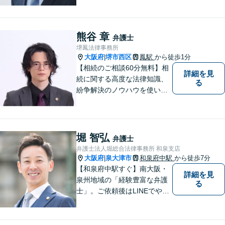
に立って、冷静かつ正確な助
言をすることを心がけており
ます。
熊谷 章
弁護士
堺鳳法律事務所
大阪府
堺市西区
鳳駅
から徒歩1分
|
【相続のご相談60分無料】相
詳細を見
続に関する高度な法律知識、
る
紛争解決のノウハウを使い、
より良い法的サービスを提供
します。 ご相談者様の大切な
時間を無駄にしないよう、的
確かつスピーディーに進め、
堀 智弘
弁護士
ご相談様にとって最適なご提
弁護士法人堀総合法律事務所 和泉支店
案ができるよう努めます。
大阪府
泉大津市
和泉府中駅
から徒歩7分
|
【和泉府中駅すぐ】南大阪・
詳細を見
泉州地域の「経験豊富な弁護
る
士」。ご依頼後はLINEでやり
取り可能。4名の弁護士が在
籍。全案件を複数の弁護士で
担当する安心のサポート体