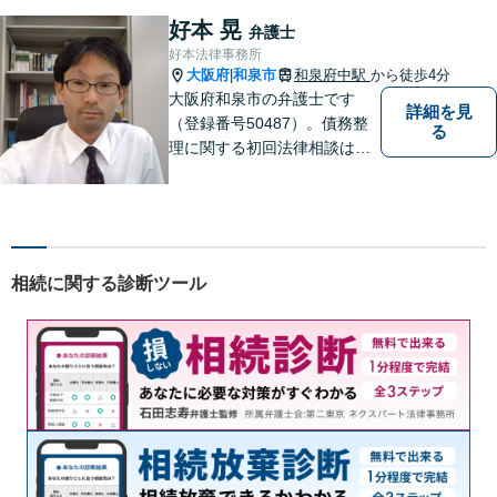
制。グループ会社に税理士法
好本 晃
弁護士
人・社労士事務所・不動産会
好本法律事務所
社があり問題を丸ごと解決！
大阪府
和泉市
和泉府中駅
から徒歩4分
|
大阪府和泉市の弁護士です
詳細を見
（登録番号50487）。債務整
る
理に関する初回法律相談は無
料です。
相続に関する診断ツール