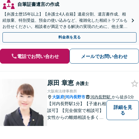
自筆証書遺言の作成
【弁護士歴15年以上】【弁護士4人在籍】遺産分割、遺言書作成、相
続放棄、特別受益、預金の使い込みなど、複雑化した相続トラブルも
お任せください。相談者が満足できる解決の実現のために、他士業と
連携し最善を尽くします【完全個室】
料金表を見る
電話でお問い合わせ
メールでお問い合わせ
原田 章恵
弁護士
大阪南法律事務所
大阪府
河内長野市
河内長野駅
から徒歩1分
|
【河内長野駅1分】【子連れ相
詳細を見
談可】【完全個室で相談可】
る
女性からの離婚相談を多くご
依頼いただいています。 どの
ような些細なことでも、お気
軽にご相談下さい。 早期の対