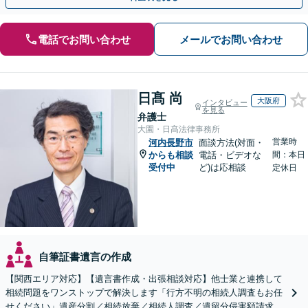
電話でお問い合わせ
メールでお問い合わせ
日髙 尚
大阪府
インタビュー
を見る
弁護士
大園・日髙法律事務所
営業時
河内長野市
面談方法(対面・
からも相談
電話・ビデオな
間：本日
受付中
ど)は応相談
定休日
自筆証書遺言の作成
【関西エリア対応】【遺言書作成・出張相談対応】他士業と連携して
相続問題をワンストップで解決します「行方不明の相続人調査もお任
せください」遺産分割／相続放棄／相続人調査／遺留分侵害額請求／