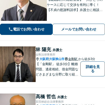
ケースに応じて交渉を有利に導く！
【不貞の慰謝料請求】弁護士に相談す
ることで増額の可能性がアップ／不貞
の証拠収集アドバイス【親権・養育
費・面会交流の問題にも対応】【北野
電話でお問い合わせ
メールでお問い合わせ
田駅3分】【完全個室で秘密厳守】
林 陽充
弁護士
金剛法律事務所
大阪府
大阪狭山市
金剛駅
から徒歩3分
|
【「金剛駅」 徒歩3分】離婚
詳細を見
問題、遺産相続、借金問題な
る
どさまざまな分野に取り組ん
でいます。ご相談者さまの問
題解決のお手伝いを心掛けて
いますので、どうぞお気軽に
ご相談ください。
髙橋 哲也
弁護士
富田林総合法律事務所