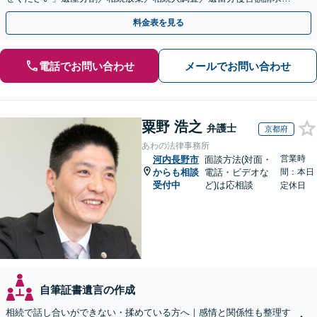
登記など【休日・夜間面談可】【分割払い対応】
料金表を見る
電話でお問い合わせ
メールでお問い合わせ
粟野 浩之
弁護士
京都府
あわの法律事務所
営業時
河内長野市
面談方法(対面・
からも相談
電話・ビデオな
間：本日
受付中
ど)は応相談
定休日
自筆証書遺言の作成
相続で話し合いができない・揉めている方へ｜感情と関係性も整理す