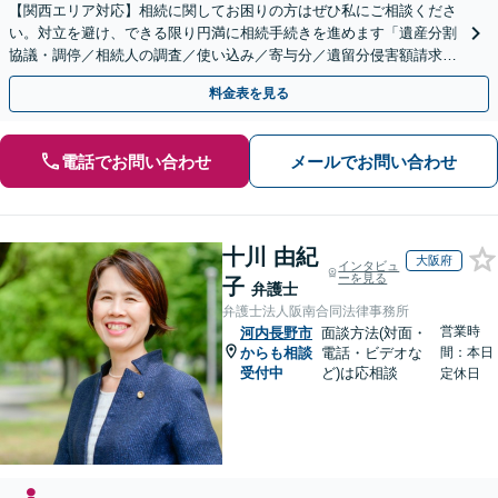
【関西エリア対応】相続に関してお困りの方はぜひ私にご相談くださ
い。対立を避け、できる限り円満に相続手続きを進めます「遺産分割
協議・調停／相続人の調査／使い込み／寄与分／遺留分侵害額請求／
相続放棄（借金の相続）／遺言書作成【休日・夜間相談可】
料金表を見る
電話でお問い合わせ
メールでお問い合わせ
十川 由紀
大阪府
インタビュ
ーを見る
子
弁護士
弁護士法人阪南合同法律事務所
営業時
河内長野市
面談方法(対面・
からも相談
電話・ビデオな
間：本日
受付中
ど)は応相談
定休日