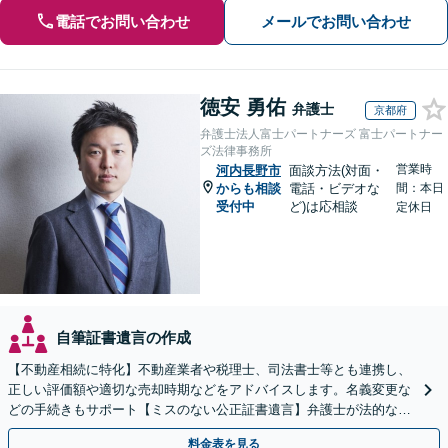
電話でお問い合わせ
メールでお問い合わせ
徳安 勇佑
弁護士
京都府
弁護士法人富士パートナーズ 富士パートナー
ズ法律事務所
営業時
河内長野市
面談方法(対面・
からも相談
電話・ビデオな
間：本日
受付中
ど)は応相談
定休日
自筆証書遺言の作成
【不動産相続に特化】不動産業者や税理士、司法書士等とも連携し、
正しい評価額や適切な売却時期などをアドバイスします。名義変更な
どの手続きもサポート【ミスのない公正証書遺言】弁護士が法的な観
点から遺言書を作成します。
料金表を見る